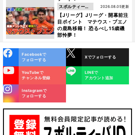
スポルティーバ
2026.08.05更新
動画
【Jリーグ】Jリーグ・開幕前注
目ポイント マテウス・ブエノ
の鹿島移籍！ 恐るべし15歳磯
部怜夢！
cebo
X
Facebookで
Xでフォローする
ok
フォローする
uTube
LINE
YouTubeで
LINEで
チャンネル登録
アカウント追加
stagra
Instagramで
m
フォローする