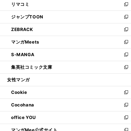
リマコミ
で
ド
ィ
い
新
開
ウ
ン
ウ
し
ジャンプTOON
く
で
ド
ィ
い
新
開
ウ
ン
ウ
し
ZEBRACK
く
で
ド
ィ
い
新
開
ウ
ン
ウ
し
マンガMeets
く
で
ド
ィ
い
新
開
ウ
ン
ウ
し
S-MANGA
く
で
ド
ィ
い
新
開
ウ
ン
ウ
し
集英社コミック文庫
く
で
ド
ィ
い
新
開
ウ
ン
ウ
し
女性マンガ
く
で
ド
ィ
い
開
ウ
ン
ウ
Cookie
く
で
ド
ィ
新
開
ウ
ン
し
Cocohana
く
で
ド
い
新
開
ウ
ウ
し
office YOU
く
で
ィ
い
新
開
ン
ウ
し
マンガMee公式サイト
く
ド
ィ
い