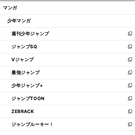
ン
く/
マンガ
ド
閉
ウ
じ
少年マンガ
で
る
開
週刊少年ジャンプ
く
新
し
ジャンプSQ
い
新
ウ
し
Vジャンプ
ィ
い
新
ン
ウ
し
最強ジャンプ
ド
ィ
い
新
ウ
ン
ウ
し
少年ジャンプ+
で
ド
ィ
い
新
開
ウ
ン
ウ
し
ジャンプTOON
く
で
ド
ィ
い
新
開
ウ
ン
ウ
し
ZEBRACK
く
で
ド
ィ
い
新
開
ウ
ン
ウ
し
ジャンプルーキー！
く
で
ド
ィ
い
新
開
ウ
ン
ウ
し