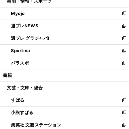
芸能・情報・スポーツ
く
で
ド
ィ
い
開
ウ
ン
ウ
Myojo
く
で
ド
ィ
新
開
ウ
ン
し
週プレNEWS
く
で
ド
い
新
開
ウ
ウ
し
週プレ グラジャパ!
く
で
ィ
い
新
開
ン
ウ
し
Sportiva
く
ド
ィ
い
新
ウ
ン
ウ
し
パラスポ
で
ド
ィ
い
新
開
ウ
ン
ウ
し
書籍
く
で
ド
ィ
い
開
ウ
ン
ウ
文芸・文庫・総合
く
で
ド
ィ
開
ウ
ン
すばる
く
で
ド
新
開
ウ
し
小説すばる
く
で
い
新
開
ウ
し
集英社 文芸ステーション
く
ィ
い
新