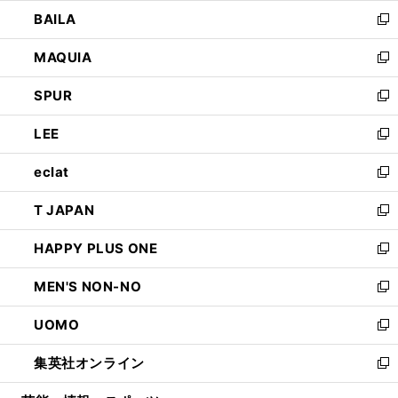
ウ
し
BAILA
く
ィ
い
新
ン
ウ
し
MAQUIA
ド
ィ
い
新
ウ
ン
ウ
し
SPUR
で
ド
ィ
い
新
開
ウ
ン
ウ
し
LEE
く
で
ド
ィ
い
新
開
ウ
ン
ウ
し
eclat
く
で
ド
ィ
い
新
開
ウ
ン
ウ
し
T JAPAN
く
で
ド
ィ
い
新
開
ウ
ン
ウ
し
HAPPY PLUS ONE
く
で
ド
ィ
い
新
開
ウ
ン
ウ
し
MEN'S NON-NO
く
で
ド
ィ
い
新
開
ウ
ン
ウ
し
UOMO
く
で
ド
ィ
い
新
開
ウ
ン
ウ
し
集英社オンライン
く
で
ド
ィ
い
新
開
ウ
ン
ウ
し