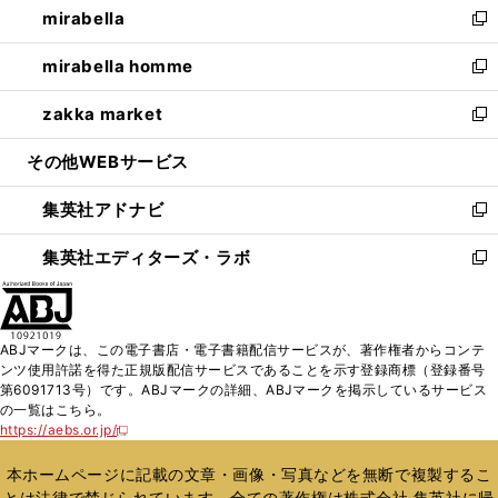
mirabella
く
で
ド
ィ
い
新
開
ウ
ン
ウ
し
mirabella homme
く
で
ド
ィ
い
新
開
ウ
ン
ウ
し
zakka market
く
で
ド
ィ
い
新
開
ウ
ン
ウ
し
その他WEBサービス
く
で
ド
ィ
い
開
ウ
ン
ウ
集英社アドナビ
く
で
ド
ィ
新
開
ウ
ン
し
集英社エディターズ・ラボ
く
で
ド
い
新
開
ウ
ウ
し
く
で
ィ
い
開
ン
ウ
ABJマークは、この電子書店・電子書籍配信サービスが、著作権者からコンテ
く
ド
ィ
ンツ使用許諾を得た正規版配信サービスであることを示す登録商標（登録番号
ウ
ン
第6091713号）です。ABJマークの詳細、ABJマークを掲示しているサービス
で
ド
の一覧はこちら。
開
ウ
https://aebs.or.jp/
新
く
で
し
い
開
本ホームページに記載の文章・画像・写真などを無断で複製するこ
ウ
く
とは法律で禁じられています。全ての著作権は株式会社 集英社に帰