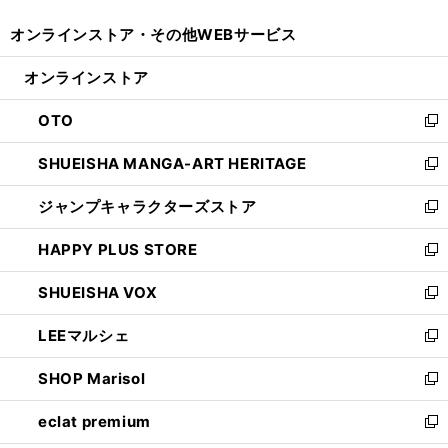
開
ウ
ウ
し
オンラインストア・
その他WEBサービス
く
で
ィ
い
開
ン
ウ
オンラインストア
く
ド
ィ
ウ
ン
OTO
で
ド
新
開
ウ
し
SHUEISHA MANGA-ART HERITAGE
く
で
い
新
開
ウ
し
ジャンプキャラクターズストア
く
ィ
い
新
ン
ウ
し
HAPPY PLUS STORE
ド
ィ
い
新
ウ
ン
ウ
し
SHUEISHA VOX
で
ド
ィ
い
新
開
ウ
ン
ウ
し
LEEマルシェ
く
で
ド
ィ
い
新
開
ウ
ン
ウ
し
SHOP Marisol
く
で
ド
ィ
い
新
開
ウ
ン
ウ
し
eclat premium
く
で
ド
ィ
い
新
開
ウ
ン
ウ
し