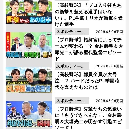
動画
【高校野球】「プロ入り後もあ
の衝撃を超える選手はいな
い」。PL学園トリオが衝撃を受
けた選手
スポルティーバ
2026.08.06更新
動画
【プロ野球】指揮官によってチ
ームが変わる！？ 金村義明＆大
塚光二が語る歴代監督エピソー
ド
スポルティーバ
2026.08.06更新
動画
【高校野球】部員全員が大号
泣！？ ハードだったPL学園時
代を支えたものとは
スポルティーバ
2026.08.06更新
動画
【プロ野球】先輩たちの気遣い
に「もうできへんな」。金村義
明＆大塚光二が明かす引退エピ
ソード！