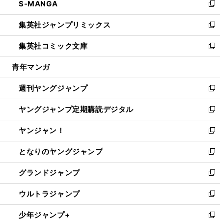
S-MANGA
く
で
ド
ィ
い
新
開
ウ
ン
ウ
し
集英社ジャンプリミックス
く
で
ド
ィ
い
新
開
ウ
ン
ウ
し
集英社コミック文庫
く
で
ド
ィ
い
新
開
ウ
ン
ウ
し
青年マンガ
く
で
ド
ィ
い
開
ウ
ン
ウ
週刊ヤングジャンプ
く
で
ド
ィ
新
開
ウ
ン
し
ヤングジャンプ定期購読デジタル
く
で
ド
い
新
開
ウ
ウ
し
ヤンジャン！
く
で
ィ
い
新
開
ン
ウ
し
となりのヤングジャンプ
く
ド
ィ
い
新
ウ
ン
ウ
し
グランドジャンプ
で
ド
ィ
い
新
開
ウ
ン
ウ
し
ウルトラジャンプ
く
で
ド
ィ
い
新
開
ウ
ン
ウ
し
少年ジャンプ+
く
で
ド
ィ
い
新