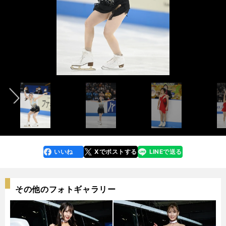
前へ
photo by Noto Sunao（a presto）
photo by Noto Sunao（a presto）
いいね
Xでポストする
LINEで送る
line
faceboo
x
k
その他のフォトギャラリー