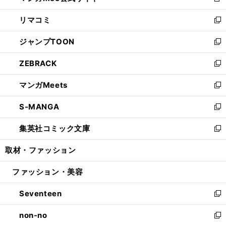
新
ウ
ン
ウ
し
リマコミ
で
ド
ィ
い
新
開
ウ
ン
ウ
し
ジャンプTOON
く
で
ド
ィ
い
新
開
ウ
ン
ウ
し
ZEBRACK
く
で
ド
ィ
い
新
開
ウ
ン
ウ
し
マンガMeets
く
で
ド
ィ
い
新
開
ウ
ン
ウ
し
S-MANGA
く
で
ド
ィ
い
新
開
ウ
ン
ウ
し
集英社コミック文庫
く
で
ド
ィ
い
新
開
ウ
ン
ウ
し
取材・ファッション
く
で
ド
ィ
い
開
ウ
ン
ウ
ファッション・美容
く
で
ド
ィ
開
ウ
ン
Seventeen
く
で
ド
新
開
ウ
し
non-no
く
で
い
新
開