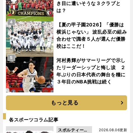
き目に遭いそうな３クラブと
は？
4
【夏の甲子園2026】「優勝は
横浜じゃない」 波乱必至の組み
合わせで識者５人が選んだ優勝
校はここだ！
5
河村勇輝がサマーリーグで示し
たリーダーシップと悔し涙 ２
年ぶりの日本代表の舞台を糧に
３年目のNBA挑戦は続く
もっと見る
各スポーツコラム記事
スポルティーバ
2026.08.06更新