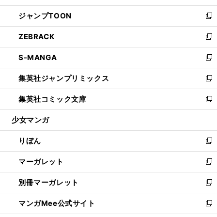
開
ウ
ン
ウ
し
ジャンプTOON
く
で
ド
ィ
い
新
開
ウ
ン
ウ
し
ZEBRACK
く
で
ド
ィ
い
新
開
ウ
ン
ウ
し
S-MANGA
く
で
ド
ィ
い
新
開
ウ
ン
ウ
し
集英社ジャンプリミックス
く
で
ド
ィ
い
新
開
ウ
ン
ウ
し
集英社コミック文庫
く
で
ド
ィ
い
新
開
ウ
ン
ウ
し
少女マンガ
く
で
ド
ィ
い
開
ウ
ン
ウ
りぼん
く
で
ド
ィ
新
開
ウ
ン
し
マーガレット
く
で
ド
い
新
開
ウ
ウ
し
別冊マーガレット
く
で
ィ
い
新
開
ン
ウ
し
マンガMee公式サイト
く
ド
ィ
い
新
ウ
ン
ウ
し