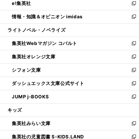
e!集英社
く
で
ド
ィ
い
新
開
ウ
ン
ウ
し
情報・知識＆オピニオン imidas
く
で
ド
ィ
い
新
開
ウ
ン
ウ
し
ライトノベル・ノベライズ
く
で
ド
ィ
い
開
ウ
ン
ウ
集英社Webマガジン コバルト
く
で
ド
ィ
新
開
ウ
ン
し
集英社オレンジ文庫
く
で
ド
い
新
開
ウ
ウ
し
シフォン文庫
く
で
ィ
い
新
開
ン
ウ
し
ダッシュエックス文庫公式サイト
く
ド
ィ
い
新
ウ
ン
ウ
し
JUMP j-BOOKS
で
ド
ィ
い
新
開
ウ
ン
ウ
し
キッズ
く
で
ド
ィ
い
開
ウ
ン
ウ
集英社みらい文庫
く
で
ド
ィ
新
開
ウ
ン
し
集英社の児童図書 S-KIDS.LAND
く
で
ド
い
新