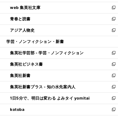
ン
ウ
し
web 集英社文庫
ド
ィ
い
新
ウ
ン
ウ
し
青春と読書
で
ド
ィ
い
新
開
ウ
ン
ウ
し
アジア人物史
く
で
ド
ィ
い
新
開
ウ
ン
ウ
し
学芸・ノンフィクション・新書
く
で
ド
ィ
い
開
ウ
ン
ウ
集英社学芸部 - 学芸・ノンフィクション
く
で
ド
ィ
新
開
ウ
ン
し
集英社ビジネス書
く
で
ド
い
新
開
ウ
ウ
し
集英社新書
く
で
ィ
い
新
開
ン
ウ
し
集英社新書プラス - 知の水先案内人
く
ド
ィ
い
新
ウ
ン
ウ
し
1日5分で、明日は変わる よみタイ yomitai
で
ド
ィ
い
新
開
ウ
ン
ウ
し
kotoba
く
で
ド
ィ
い
新
開
ウ
ン
ウ
し