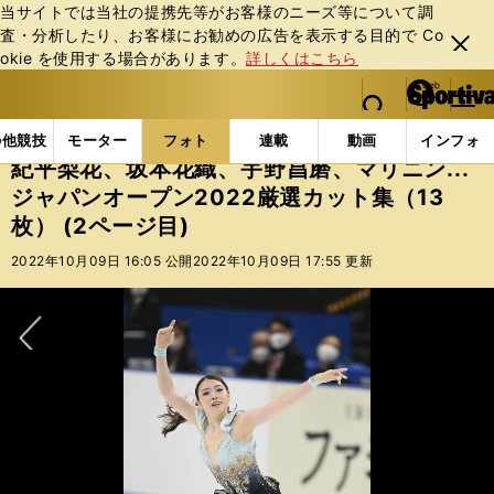
当サイトでは当社の提携先等がお客様のニーズ等について調
査・分析したり、お客様にお勧めの広告を表⽰する⽬的で Co
閉じ
okie を使⽤する場合があります。
詳しくはこちら
る
マイペ
web Sportiva (webスポルティーバ)
検索
メニュ
we
ー
フォトギャラリー
紀平梨花、坂本花織、宇野昌磨、マリニン
b
ジ
の他競技
モーター
フォト
連載
動画
インフォ
ス
紀平梨花、坂本花織、宇野昌磨、マリニン...
ポ
ジャパンオープン2022厳選カット集（13
ル
枚） (2ページ目)
テ
ィ
2022年10月09日 16:05 公開
2022年10月09日 17:55 更新
ー
バ
次へ