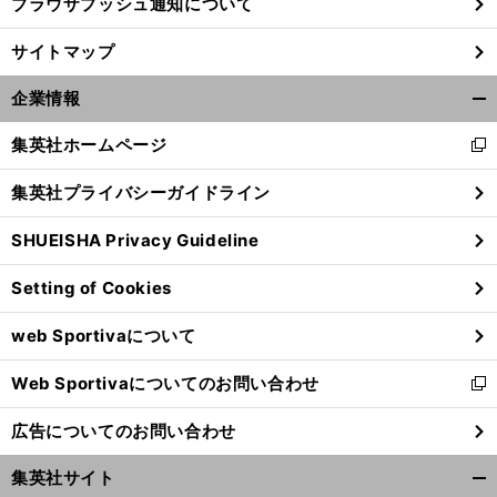
ブラウザプッシュ通知について
サイトマップ
企業情報
開
く/
集英社ホームページ
新
閉
し
じ
集英社プライバシーガイドライン
い
る
ウ
SHUEISHA Privacy Guideline
ィ
ン
Setting of Cookies
ド
ウ
web Sportivaについて
で
開
Web Sportivaについてのお問い合わせ
く
新
し
広告についてのお問い合わせ
い
ウ
集英社サイト
ィ
開