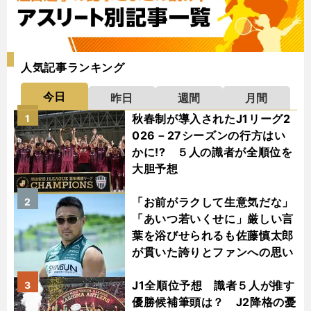
人気記事ランキング
今日
昨日
週間
月間
秋春制が導入されたJ1リーグ2
1
026－27シーズンの行方はい
かに!? ５人の識者が全順位を
大胆予想
「お前がラクして生意気だな」
2
「あいつ若いくせに」厳しい言
葉を浴びせられるも佐藤慎太郎
が貫いた誇りとファンへの思い
J1全順位予想 識者５人が推す
3
優勝候補筆頭は？ J2降格の憂