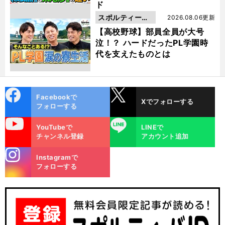
ド
スポルティーバ
2026.08.06更新
動画
【高校野球】部員全員が大号
泣！？ ハードだったPL学園時
代を支えたものとは
cebo
X
Facebookで
Xでフォローする
ok
フォローする
uTube
LINE
YouTubeで
LINEで
チャンネル登録
アカウント追加
stagra
Instagramで
m
フォローする