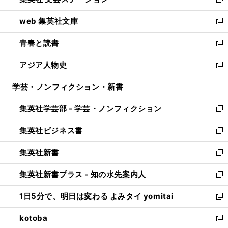
ィ
い
新
ン
ウ
し
web 集英社文庫
ド
ィ
い
新
ウ
ン
ウ
し
青春と読書
で
ド
ィ
い
新
開
ウ
ン
ウ
し
アジア人物史
く
で
ド
ィ
い
新
開
ウ
ン
ウ
し
学芸・ノンフィクション・新書
く
で
ド
ィ
い
開
ウ
ン
ウ
集英社学芸部 - 学芸・ノンフィクション
く
で
ド
ィ
新
開
ウ
ン
し
集英社ビジネス書
く
で
ド
い
新
開
ウ
ウ
し
集英社新書
く
で
ィ
い
新
開
ン
ウ
し
集英社新書プラス - 知の水先案内人
く
ド
ィ
い
新
ウ
ン
ウ
し
1日5分で、明日は変わる よみタイ yomitai
で
ド
ィ
い
新
開
ウ
ン
ウ
し
kotoba
く
で
ド
ィ
い
新