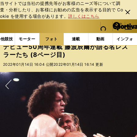
当サイトでは当社の提携先等がお客様のニーズ等について調
査・分析したり、お客様にお勧めの広告を表⽰する⽬的で Co
閉じ
okie を使⽤する場合があります。
詳しくはこちら
る
マイペ
web Sportiva (webスポルティーバ)
検索
メニュ
we
ー
フォトギャラリー
デビュー50周年連載 藤波辰爾が語る
b
ジ
の他競技
モーター
フォト
連載
動画
インフォ
ス
デビュー50周年連載 藤波辰爾が語る名レス
ポ
ラーたち (8ページ目)
ル
テ
2022年01月14日 16:04 公開
2022年01月14日 16:14 更新
ィ
ー
バ
次へ