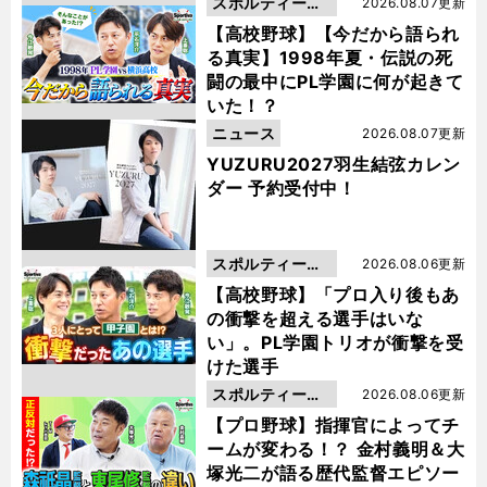
スポルティーバ
2026.08.07更新
動画
【高校野球】【今だから語られ
る真実】1998年夏・伝説の死
闘の最中にPL学園に何が起きて
いた！？
ニュース
2026.08.07更新
YUZURU2027羽生結弦カレン
ダー 予約受付中！
スポルティーバ
2026.08.06更新
動画
【高校野球】「プロ入り後もあ
の衝撃を超える選手はいな
い」。PL学園トリオが衝撃を受
けた選手
スポルティーバ
2026.08.06更新
動画
【プロ野球】指揮官によってチ
ームが変わる！？ 金村義明＆大
塚光二が語る歴代監督エピソー