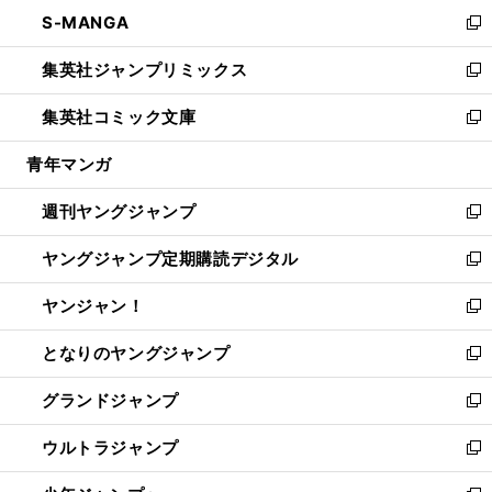
ン
ウ
し
S-MANGA
く
で
ド
ィ
い
新
開
ウ
ン
ウ
し
集英社ジャンプリミックス
く
で
ド
ィ
い
新
開
ウ
ン
ウ
し
集英社コミック文庫
く
で
ド
ィ
い
新
開
ウ
ン
ウ
し
青年マンガ
く
で
ド
ィ
い
開
ウ
ン
ウ
週刊ヤングジャンプ
く
で
ド
ィ
新
開
ウ
ン
し
ヤングジャンプ定期購読デジタル
く
で
ド
い
新
開
ウ
ウ
し
ヤンジャン！
く
で
ィ
い
新
開
ン
ウ
し
となりのヤングジャンプ
く
ド
ィ
い
新
ウ
ン
ウ
し
グランドジャンプ
で
ド
ィ
い
新
開
ウ
ン
ウ
し
ウルトラジャンプ
く
で
ド
ィ
い
新
開
ウ
ン
ウ
し