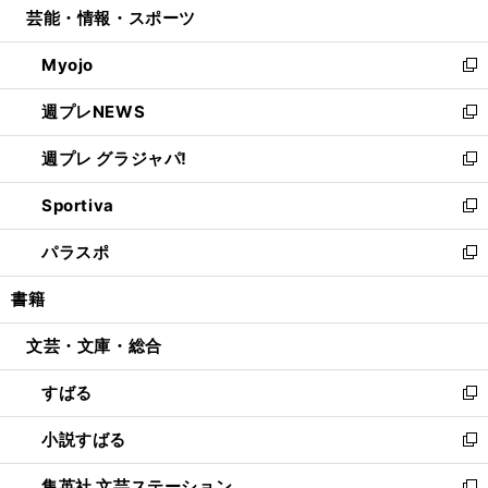
芸能・情報・スポーツ
く
で
ド
ィ
い
開
ウ
ン
ウ
Myojo
く
で
ド
ィ
新
開
ウ
ン
し
週プレNEWS
く
で
ド
い
新
開
ウ
ウ
し
週プレ グラジャパ!
く
で
ィ
い
新
開
ン
ウ
し
Sportiva
く
ド
ィ
い
新
ウ
ン
ウ
し
パラスポ
で
ド
ィ
い
新
開
ウ
ン
ウ
し
書籍
く
で
ド
ィ
い
開
ウ
ン
ウ
文芸・文庫・総合
く
で
ド
ィ
開
ウ
ン
すばる
く
で
ド
新
開
ウ
し
小説すばる
く
で
い
新
開
ウ
し
集英社 文芸ステーション
く