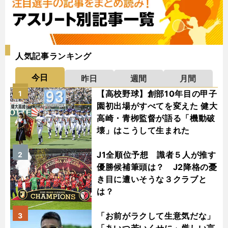
人気記事ランキング
今日
昨日
週間
月間
【高校野球】創部10年目の甲子
1
園初出場がすべてを変えた 健大
高崎・青栁監督が語る「機動破
壊」はこうして生まれた
J1全順位予想 識者５人が推す
2
優勝候補筆頭は？ J2降格の憂
き目に遭いそうな３クラブと
は？
「お前がラクして生意気だな」
3
「あいつ若いくせに」厳しい言