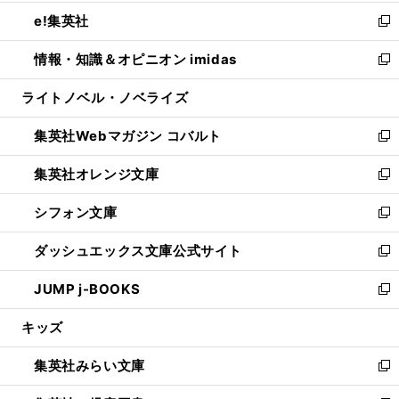
開
ウ
ン
ウ
し
e!集英社
く
で
ド
ィ
い
新
開
ウ
ン
ウ
し
情報・知識＆オピニオン imidas
く
で
ド
ィ
い
新
開
ウ
ン
ウ
し
ライトノベル・ノベライズ
く
で
ド
ィ
い
開
ウ
ン
ウ
集英社Webマガジン コバルト
く
で
ド
ィ
新
開
ウ
ン
し
集英社オレンジ文庫
く
で
ド
い
新
開
ウ
ウ
し
シフォン文庫
く
で
ィ
い
新
開
ン
ウ
し
ダッシュエックス文庫公式サイト
く
ド
ィ
い
新
ウ
ン
ウ
し
JUMP j-BOOKS
で
ド
ィ
い
新
開
ウ
ン
ウ
し
キッズ
く
で
ド
ィ
い
開
ウ
ン
ウ
集英社みらい文庫
く
で
ド
ィ
新
開
ウ
ン
し