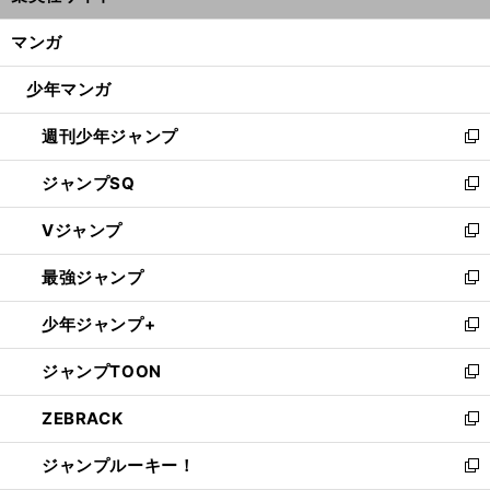
開
ン
く/
マンガ
ド
閉
ウ
じ
少年マンガ
で
る
開
週刊少年ジャンプ
く
新
し
ジャンプSQ
い
新
ウ
し
Vジャンプ
ィ
い
新
ン
ウ
し
最強ジャンプ
ド
ィ
い
新
ウ
ン
ウ
し
少年ジャンプ+
で
ド
ィ
い
新
開
ウ
ン
ウ
し
ジャンプTOON
く
で
ド
ィ
い
新
開
ウ
ン
ウ
し
ZEBRACK
く
で
ド
ィ
い
新
開
ウ
ン
ウ
し
ジャンプルーキー！
く
で
ド
ィ
い
新
開
ウ