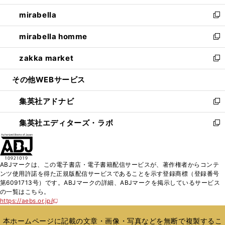
開
ウ
ン
ウ
し
mirabella
く
で
ド
ィ
い
新
開
ウ
ン
ウ
し
mirabella homme
く
で
ド
ィ
い
新
開
ウ
ン
ウ
し
zakka market
く
で
ド
ィ
い
新
開
ウ
ン
ウ
し
その他WEBサービス
く
で
ド
ィ
い
開
ウ
ン
ウ
集英社アドナビ
く
で
ド
ィ
新
開
ウ
ン
し
集英社エディターズ・ラボ
く
で
ド
い
新
開
ウ
ウ
し
く
で
ィ
い
開
ン
ウ
ABJマークは、この電子書店・電子書籍配信サービスが、著作権者からコンテ
く
ド
ィ
ンツ使用許諾を得た正規版配信サービスであることを示す登録商標（登録番号
ウ
ン
第6091713号）です。ABJマークの詳細、ABJマークを掲示しているサービス
で
ド
の一覧はこちら。
開
ウ
https://aebs.or.jp/
新
く
で
し
い
開
本ホームページに記載の文章・画像・写真などを無断で複製するこ