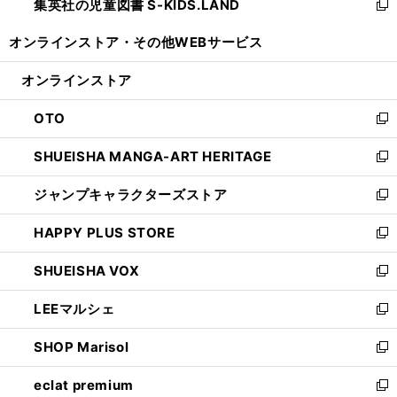
集英社の児童図書 S-KIDS.LAND
く
で
ド
い
新
開
ウ
ウ
し
オンラインストア・
その他WEBサービス
く
で
ィ
い
開
ン
ウ
オンラインストア
く
ド
ィ
ウ
ン
OTO
で
ド
新
開
ウ
し
SHUEISHA MANGA-ART HERITAGE
く
で
い
新
開
ウ
し
ジャンプキャラクターズストア
く
ィ
い
新
ン
ウ
し
HAPPY PLUS STORE
ド
ィ
い
新
ウ
ン
ウ
し
SHUEISHA VOX
で
ド
ィ
い
新
開
ウ
ン
ウ
し
LEEマルシェ
く
で
ド
ィ
い
新
開
ウ
ン
ウ
し
SHOP Marisol
く
で
ド
ィ
い
新
開
ウ
ン
ウ
し
eclat premium
く
で
ド
ィ
い
新