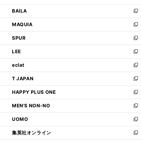
開
ウ
し
BAILA
く
ィ
い
新
ン
ウ
し
MAQUIA
ド
ィ
い
新
ウ
ン
ウ
し
SPUR
で
ド
ィ
い
新
開
ウ
ン
ウ
し
LEE
く
で
ド
ィ
い
新
開
ウ
ン
ウ
し
eclat
く
で
ド
ィ
い
新
開
ウ
ン
ウ
し
T JAPAN
く
で
ド
ィ
い
新
開
ウ
ン
ウ
し
HAPPY PLUS ONE
く
で
ド
ィ
い
新
開
ウ
ン
ウ
し
MEN'S NON-NO
く
で
ド
ィ
い
新
開
ウ
ン
ウ
し
UOMO
く
で
ド
ィ
い
新
開
ウ
ン
ウ
し
集英社オンライン
く
で
ド
ィ
い
新
開
ウ
ン
ウ
し