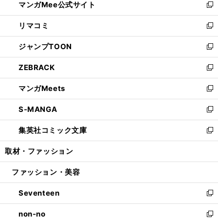
マンガMee公式サイト
く
ド
ィ
い
新
ウ
ン
ウ
し
リマコミ
で
ド
ィ
い
新
開
ウ
ン
ウ
し
ジャンプTOON
く
で
ド
ィ
い
新
開
ウ
ン
ウ
し
ZEBRACK
く
で
ド
ィ
い
新
開
ウ
ン
ウ
し
マンガMeets
く
で
ド
ィ
い
新
開
ウ
ン
ウ
し
S-MANGA
く
で
ド
ィ
い
新
開
ウ
ン
ウ
し
集英社コミック文庫
く
で
ド
ィ
い
新
開
ウ
ン
ウ
し
取材・ファッション
く
で
ド
ィ
い
開
ウ
ン
ウ
ファッション・美容
く
で
ド
ィ
開
ウ
ン
Seventeen
く
で
ド
新
開
ウ
し
non-no
く
で
い
新