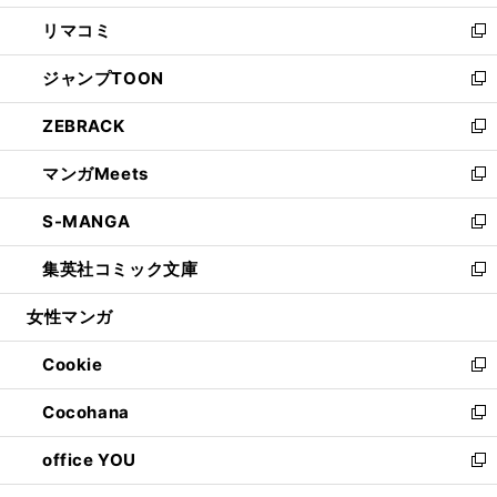
ウ
ン
ウ
し
リマコミ
で
ド
ィ
い
新
開
ウ
ン
ウ
し
ジャンプTOON
く
で
ド
ィ
い
新
開
ウ
ン
ウ
し
ZEBRACK
く
で
ド
ィ
い
新
開
ウ
ン
ウ
し
マンガMeets
く
で
ド
ィ
い
新
開
ウ
ン
ウ
し
S-MANGA
く
で
ド
ィ
い
新
開
ウ
ン
ウ
し
集英社コミック文庫
く
で
ド
ィ
い
新
開
ウ
ン
ウ
し
女性マンガ
く
で
ド
ィ
い
開
ウ
ン
ウ
Cookie
く
で
ド
ィ
新
開
ウ
ン
し
Cocohana
く
で
ド
い
新
開
ウ
ウ
し
office YOU
く
で
ィ
い
新
開
ン
ウ
し