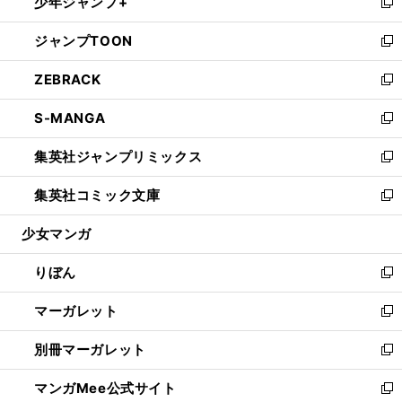
少年ジャンプ+
く
で
ド
ィ
い
新
開
ウ
ン
ウ
し
ジャンプTOON
く
で
ド
ィ
い
新
開
ウ
ン
ウ
し
ZEBRACK
く
で
ド
ィ
い
新
開
ウ
ン
ウ
し
S-MANGA
く
で
ド
ィ
い
新
開
ウ
ン
ウ
し
集英社ジャンプリミックス
く
で
ド
ィ
い
新
開
ウ
ン
ウ
し
集英社コミック文庫
く
で
ド
ィ
い
新
開
ウ
ン
ウ
し
少女マンガ
く
で
ド
ィ
い
開
ウ
ン
ウ
りぼん
く
で
ド
ィ
新
開
ウ
ン
し
マーガレット
く
で
ド
い
新
開
ウ
ウ
し
別冊マーガレット
く
で
ィ
い
新
開
ン
ウ
し
マンガMee公式サイト
く
ド
ィ
い
新