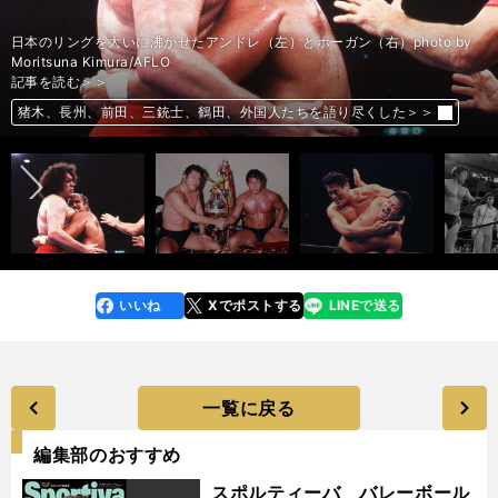
1984年のMSG タッグリーグ戦で優勝した、猪木（左）と藤波（右）
1988年にシングルマッチを行なった猪木（左）と藤波（右） photo by
1982年、リング上で藤波（左）に反逆した長州（右） photo by Tokyo
前田（右）との試合で顔面に蹴りを受ける藤波（左） photo by
闘魂三銃士と呼ばれた（左から）蝶野、橋本、武藤 photo by Tokyo
1979年８月の「夢のオールスター戦」でトリオを組んだ（左から）藤波、
ジニアヘビー級時代に藤波と名勝負を演じた、チャボ・ゲレロ（左）とダイ
日本のリングを大いに沸かせたアンドレ（左）とホーガン（右）photo by
photo by Yukio Hiraku/AFLO
Yukio Hiraku/AFLO
Sports/AFLO
Moritsuna Kimura/AFLO
Sports/AFLO
マスカラス、鶴田 photo by Yukio Hiraku/AFLO
ナマイト・キッド（右） photo by Yukio Hiraku/AFLO
Moritsuna Kimura/AFLO
記事を読む＞＞
記事を読む＞＞
記事を読む＞＞
記事を読む＞＞
記事を読む＞＞
記事を読む＞＞
記事を読む＞＞
記事を読む＞＞
前へ
猪木、長州、前田、三銃士、鶴田、外国人たちを語り尽くした＞＞
猪木、長州、前田、三銃士、鶴田、外国人たちを語り尽くした＞＞
猪木、長州、前田、三銃士、鶴田、外国人たちを語り尽くした＞＞
猪木、長州、前田、三銃士、鶴田、外国人たちを語り尽くした＞＞
猪木、長州、前田、三銃士、鶴田、外国人たちを語り尽くした＞＞
猪木、長州、前田、三銃士、鶴田、外国人たちを語り尽くした＞＞
猪木、長州、前田、三銃士、鶴田、外国人たちを語り尽くした＞＞
猪木、長州、前田、三銃士、鶴田、外国人たちを語り尽くした＞＞
いいね
Xでポストする
LINEで送る
line
faceboo
x
k
一覧に戻る
編集部のおすすめ
スポルティーバ バレーボール