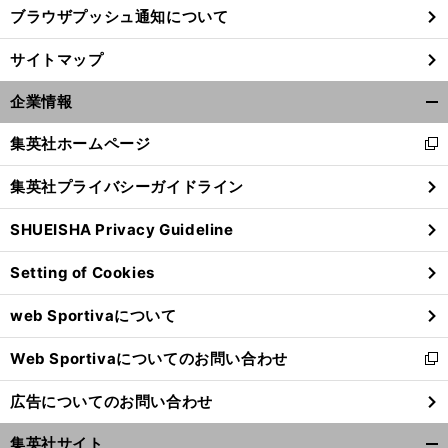
ブラウザプッシュ通知について
サイトマップ
企業情報
開
く/
集英社ホームページ
新
閉
し
じ
集英社プライバシーガイドライン
い
る
ウ
SHUEISHA Privacy Guideline
ィ
ン
Setting of Cookies
ド
ウ
web Sportivaについて
で
開
Web Sportivaについてのお問い合わせ
く
新
し
広告についてのお問い合わせ
い
ウ
集英社サイト
ィ