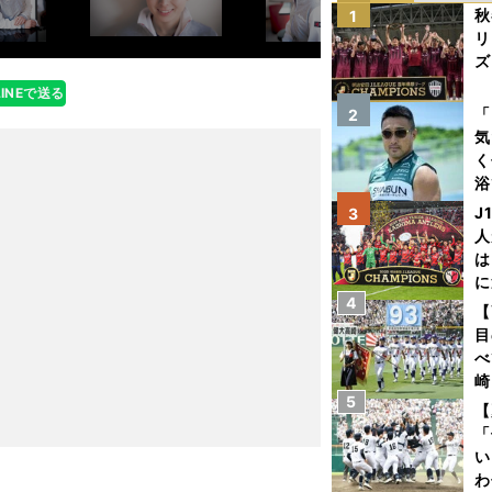
秋
1
リ
ズ
LINEで送る
を
「
2
気
く
浴
太
J
3
ァ
人
は
に
4
と
【
目
べ
崎
5
「
【
て
「
い
わ