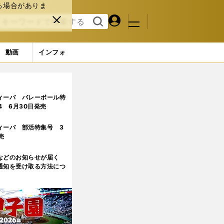
る場合がありま
マイペ
閉じ
検索
メニュ
ー
る
す
ジ
る
動画
インフォ
ィーバ バレーボール特
.4 6月30日発売
ィーバ 部活特集号 3
売
などのお知らせが届く
通知を受け取る方法につ