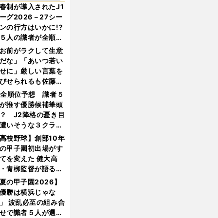
春制が導入されたJ1
ーグ2026－27シー
ンの行方はいかに!?
５人の識者が全順位
大胆予想
お前がラクして生意
だな」「あいつ若い
せに」厳しい言葉を
びせられるも佐藤慎
郎が貫いた誇りとフ
1全順位予想 識者５
ンへの思い
が推す優勝候補筆頭
？ J2降格の憂き目
遭いそうな３クラブ
は？
高校野球】創部10年
の甲子園初出場がす
てを変えた 健大高
・青栁監督が語る
機動破壊」はこうし
夏の甲子園2026】
生まれた
優勝は横浜じゃな
」 波乱必至の組み合
せで識者５人が選ん