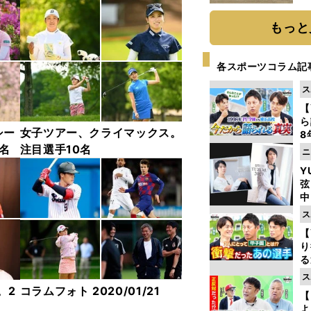
だ
もっと
各スポーツコラム記
ス
【
ら
シー
女子ツアー、クライマックス。
8
最
名
注目選手10名
ニ
き
Y
弦
中
ス
【
り
る
学
ス
け
。2
コラムフォト 2020/01/21
【
う
よ