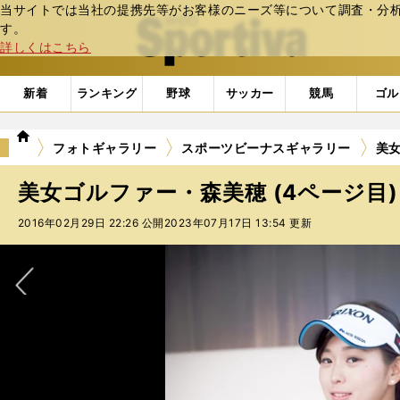
当サイトでは当社の提携先等がお客様のニーズ等について調査・分析し
web Sportiva (webスポルティーバ)
す。
詳しくはこちら
新着
ランキング
野球
サッカー
競馬
ゴル
we
フォトギャラリー
スポーツビーナスギャラリー
美女
b
ス
美女ゴルファー・森美穂 (4ページ目)
ポ
ル
2016年02月29日 22:26 公開
2023年07月17日 13:54 更新
テ
ィ
ー
バ
次へ