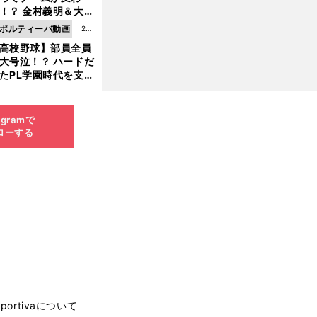
8.0
！？ 金村義明＆大塚
6更
二が語る歴代監督エ
ポルティーバ動画
202
新
ソード
高校野球】部員全員
6.0
大号泣！？ ハードだ
8.0
たPL学園時代を支え
6更
ものとは
新
agramで
ローする
Sportivaについて