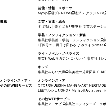
し
新
し
し
し
ン
ィ
ン
ン
開
で
開
で
い
し
い
い
い
ド
ン
ド
ド
芸能・情報・スポーツ
く
開
く
開
ウ
い
ウ
ウ
ウ
ウ
ド
ウ
ウ
Myojo
週プレNEWS
週プレ グラジャパ!
く
く
新
新
新
ィ
ウ
ィ
ィ
ィ
で
ウ
で
で
し
し
ン
ィ
ン
ン
ン
書籍
文芸・文庫・総合
開
で
開
開
い
い
ド
ン
ド
ド
ド
すばる
小説すばる
集英社 文芸ステーシ
く
開
く
く
新
新
ウ
ウ
ウ
ド
ウ
ウ
ウ
く
し
し
ィ
ィ
学芸・ノンフィクション・新書
で
ウ
で
で
で
い
い
ン
ン
集英社学芸部 - 学芸・ノンフィクション
開
で
開
開
開
新
ウ
ウ
ド
ド
1日5分で、明日は変わる よみタイ yomitai
く
開
く
く
く
し
新
ィ
ィ
ウ
ウ
く
い
ン
ン
ライトノベル・ノベライズ
で
で
ウ
ド
ド
集英社Webマガジン コバルト
集英社オレ
開
開
新
ィ
ウ
ウ
く
く
し
ン
キッズ
で
で
い
ド
集英社みらい文庫
集英社の児童図書 S-KID
開
開
新
ウ
ウ
く
く
し
ィ
オンラインストア・
オンラインストア
で
い
ン
その他WEBサービス
OTO
SHUEISHA MANGA-ART HERITAGE
開
新
ウ
ド
LEEマルシェ
SHOP Marisol
eclat prem
く
し
新
新
ィ
ウ
い
し
し
ン
その他WEBサービス
で
ウ
い
い
ド
集英社アドナビ
集英社エディターズ・ラ
開
新