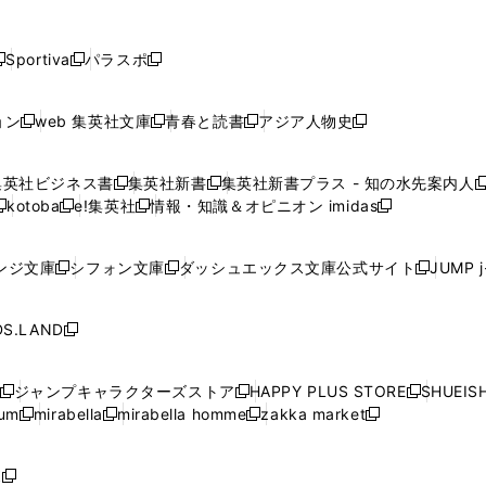
し
し
し
し
し
ン
ン
ン
ン
開
開
開
開
開
い
い
い
い
い
ド
ド
ド
ド
く
く
く
く
く
ウ
ウ
ウ
ウ
ウ
ウ
ウ
ウ
ウ
Sportiva
パラスポ
新
新
ィ
ィ
ィ
ィ
ィ
で
で
で
で
し
し
し
ン
ン
ン
ン
ン
開
開
開
開
い
い
い
ド
ド
ド
ド
ド
ョン
web 集英社文庫
青春と読書
アジア人物史
く
く
く
く
新
新
新
新
ウ
ウ
ウ
ウ
ウ
ウ
ウ
ウ
し
し
し
し
ィ
ィ
ィ
で
で
で
で
で
い
い
い
い
ン
ン
ン
集英社ビジネス書
集英社新書
集英社新書プラス - 知の水先案内人
開
開
開
開
開
新
新
新
ウ
ウ
ウ
ウ
ド
ド
ド
kotoba
e!集英社
情報・知識＆オピニオン imidas
く
く
く
く
く
新
し
新
し
新
ィ
ィ
ィ
ィ
ウ
ウ
ウ
し
し
い
し
い
し
ン
ン
ン
ン
で
で
で
い
い
ウ
い
ウ
い
ド
ド
ド
ド
ンジ文庫
シフォン文庫
ダッシュエックス文庫公式サイト
JUMP 
開
開
開
新
新
新
ウ
ウ
ィ
ウ
ィ
ウ
ウ
ウ
ウ
ウ
く
く
く
し
し
し
ィ
ィ
ン
ィ
ン
ィ
で
で
で
で
い
い
い
ン
ン
ド
ン
ド
ン
S.LAND
開
開
開
開
新
ウ
ウ
ウ
ド
ド
ウ
ド
ウ
ド
く
く
く
く
し
ィ
ィ
ィ
ウ
ウ
で
ウ
で
ウ
い
ン
ン
ン
ジャンプキャラクターズストア
HAPPY PLUS STORE
SHUEIS
で
で
開
で
開
で
新
新
新
ウ
ド
ド
ド
ium
mirabella
mirabella homme
zakka market
開
開
く
開
く
開
し
新
新
新
し
新
し
ィ
ウ
ウ
ウ
く
く
く
く
い
し
し
い
し
し
い
ン
で
で
で
ウ
い
い
ウ
い
い
ウ
ド
ボ
開
開
開
新