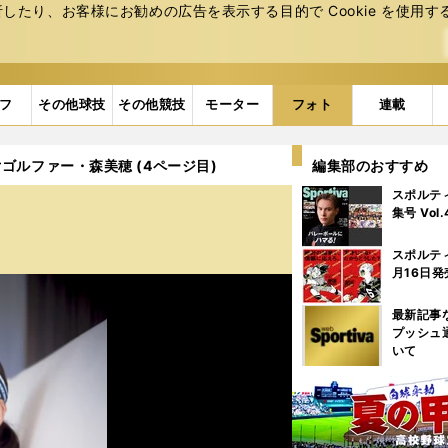
たり、お客様にお勧めの広告を表⽰する⽬的で Cookie を使⽤す
フ
その他球技
その他競技
モーター
フォト
連載
ゴルファー・森美穂 (4ページ目)
編集部のおすすめ
スポルテ
集号 Vol
スポルテ
月16日発
最新記事
プッシュ
いて