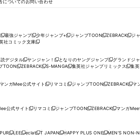
告についてのお問い合わせ
プ
最強ジャンプ
少年ジャンプ+
ジャンプTOON
ZEBRACK
ジ
新
新
新
新
新
英社コミック文庫
し
新
し
し
し
し
い
い
し
い
い
い
ウ
ウ
い
ウ
ウ
ウ
購読デジタル
ヤンジャン！
となりのヤングジャンプ
グランドジ
新
新
新
ィ
ィ
ウ
ィ
ィ
ィ
プTOON
ZEBRACK
S-MANGA
集英社ジャンプリミックス
集英
新
し
新
し
新
し
新
ン
ン
ィ
ン
ン
ン
し
い
し
い
し
い
し
ド
ド
ン
ド
ド
ド
い
ウ
い
ウ
い
ウ
い
ウ
ウ
ド
ウ
ウ
ウ
マンガMee公式サイト
リマコミ
ジャンプTOON
ZEBRACK
マン
新
新
新
新
ウ
ィ
ウ
ィ
ウ
ィ
ウ
で
で
ウ
で
で
で
し
し
し
し
し
ィ
ン
ィ
ン
ィ
ン
ィ
開
開
で
開
開
開
い
い
い
い
い
ン
ド
ン
ド
ン
ド
ン
く
く
開
く
く
く
ウ
ウ
ウ
ウ
ウ
ド
ウ
ド
ウ
ド
ウ
ド
ee公式サイト
リマコミ
ジャンプTOON
ZEBRACK
マンガMeet
く
新
新
新
新
ィ
ィ
ィ
ィ
ィ
ウ
で
ウ
で
ウ
で
ウ
し
し
し
し
ン
ン
ン
ン
ン
で
開
で
開
で
開
で
い
い
い
い
ド
ド
ド
ド
ド
開
く
開
く
開
く
開
ウ
ウ
ウ
ウ
ウ
ウ
ウ
ウ
ウ
PUR
LEE
eclat
T JAPAN
HAPPY PLUS ONE
MEN'S NON-
く
く
く
く
新
新
新
新
新
ィ
ィ
ィ
ィ
で
で
で
で
で