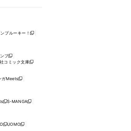
ャンプルーキー！
新
し
い
ウ
ャンプ
新
ィ
社コミック文庫
し
新
ン
い
し
ド
ウ
い
ウ
ガMeets
新
ィ
ウ
で
し
ン
ィ
開
い
ド
ン
く
ウ
ウ
ド
s
S-MANGA
新
新
ィ
で
ウ
し
し
ン
開
で
い
い
ド
く
開
ウ
ウ
ウ
NO
UOMO
く
新
新
ィ
ィ
で