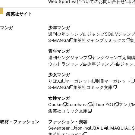
Web Sportivaについてのお問い合わせ
広
し
新
い
し
集英社サイト
ウ
い
ィ
ウ
マンガ
少年マンガ
ン
ィ
週刊少年ジャンプ
ジャンプSQ
Vジャン
ド
ン
新
新
S-MANGA
集英社ジャンプリミックス
集
ウ
ド
新
し
し
新
で
ウ
し
い
い
し
青年マンガ
開
で
い
ウ
ウ
い
週刊ヤングジャンプ
ヤングジャンプ定期
新
く
開
ウ
ィ
ィ
ウ
ウルトラジャンプ
少年ジャンプ+
ジャン
新
し
新
く
ィ
ン
ン
ィ
し
い
し
ン
ド
ド
ン
少女マンガ
い
ウ
い
ド
ウ
ウ
ド
りぼん
マーガレット
別冊マーガレット
新
新
新
ウ
ィ
ウ
ウ
で
で
ウ
S-MANGA
集英社コミック文庫
し
新
し
新
ィ
ン
ィ
で
開
開
で
い
し
い
し
ン
ド
ン
女性マンガ
開
く
く
開
ウ
い
ウ
い
ド
ウ
ド
Cookie
Cocohana
office YOU
マンガM
く
く
新
新
新
ィ
ウ
ィ
ウ
ウ
で
ウ
集英社コミック文庫
し
新
し
し
ン
ィ
ン
ィ
で
開
で
い
し
い
い
ド
ン
ド
ン
取材・ファッション
ファッション・美容
開
く
開
ウ
い
ウ
ウ
ウ
ド
ウ
ド
Seventeen
non-no
BAILA
MAQUIA
S
く
く
新
新
新
新
ィ
ウ
ィ
ィ
で
ウ
で
ウ
集英社オンライン