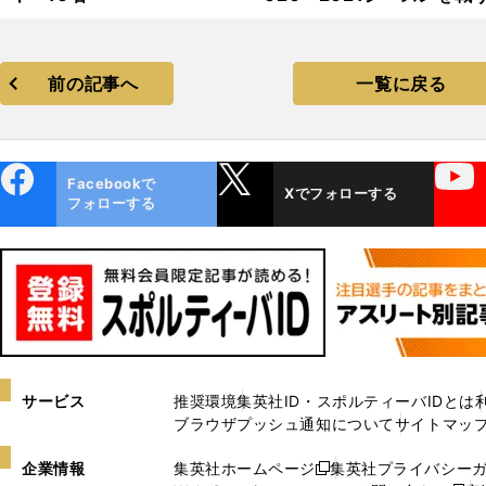
前の記事へ
一覧に戻る
ebo
X
YouTube
Facebookで
Xでフォローする
ok
フォローする
サービス
推奨環境
集英社ID・スポルティーバIDとは
ブラウザプッシュ通知について
サイトマッ
企業情報
集英社ホームページ
集英社プライバシー
新