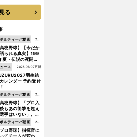
優勝校はここだ！
見る
事
ポルティーバ動画
202
高校野球】【今だか
6.0
語られる真実】199
8.0
年夏・伝説の死闘の
7更
中にPL学園に何が起
ュース
2026.08.07更新
新
ていた！？
UZURU2027羽生結
カレンダー 予約受付
！
ポルティーバ動画
202
高校野球】「プロ入
6.0
後もあの衝撃を超え
8.0
選手はいない」。PL
6更
園トリオが衝撃を受
ポルティーバ動画
202
新
た選手
プロ野球】指揮官に
6.0
ってチームが変わ