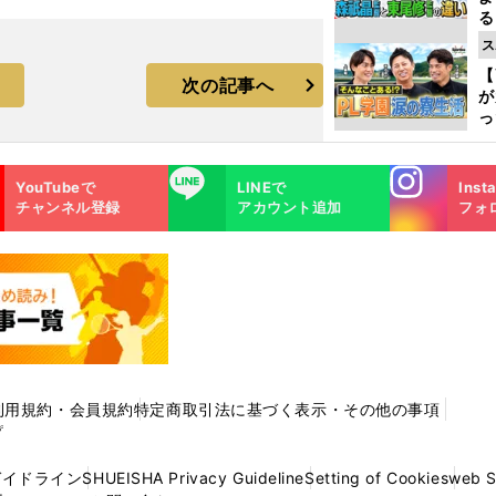
る
光
ス
ピ
【
次の記事へ
が
っ
た
Instagra
LINE
YouTubeで
LINEで
Inst
m
チャンネル登録
アカウント追加
フォ
利用規約・会員規約
特定商取引法に基づく表示・その他の事項
プ
ガイドライン
SHUEISHA Privacy Guideline
Setting of Cookies
web 