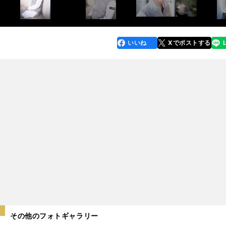
いいね
Xでポストする
line
faceboo
x
k
その他のフォトギャラリー