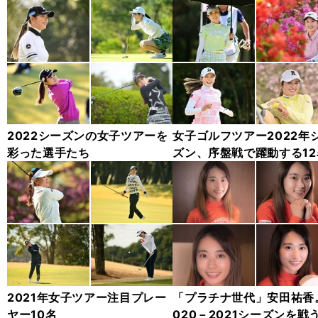
2022シーズンの女子ツアーを
女子ゴルフツアー2022年
彩った選手たち
ズン、序盤戦で躍動する12
2021年女子ツアー注目プレー
「プラチナ世代」安田祐香
ヤー10名
020－2021シーズンを戦