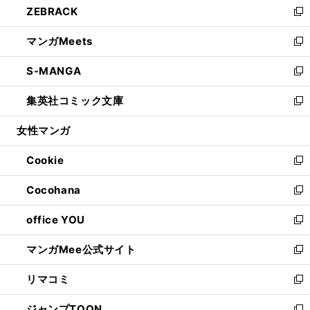
ZEBRACK
く
で
ド
ィ
い
新
開
ウ
ン
ウ
し
マンガMeets
く
で
ド
ィ
い
新
開
ウ
ン
ウ
し
S-MANGA
く
で
ド
ィ
い
新
開
ウ
ン
ウ
し
集英社コミック文庫
く
で
ド
ィ
い
新
開
ウ
ン
ウ
し
女性マンガ
く
で
ド
ィ
い
開
ウ
ン
ウ
Cookie
く
で
ド
ィ
新
開
ウ
ン
し
Cocohana
く
で
ド
い
新
開
ウ
ウ
し
office YOU
く
で
ィ
い
新
開
ン
ウ
し
マンガMee公式サイト
く
ド
ィ
い
新
ウ
ン
ウ
し
リマコミ
で
ド
ィ
い
新
開
ウ
ン
ウ
し
ジャンプTOON
く
で
ド