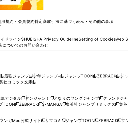
利用規約・会員規約
特定商取引法に基づく表示・その他の事項
プ
ガイドライン
SHUEISHA Privacy Guideline
Setting of Cookies
web 
告についてのお問い合わせ
プ
最強ジャンプ
少年ジャンプ+
ジャンプTOON
ZEBRACK
ジ
新
新
新
新
新
英社コミック文庫
し
新
し
し
し
し
い
い
し
い
い
い
ウ
ウ
い
ウ
ウ
ウ
購読デジタル
ヤンジャン！
となりのヤングジャンプ
グランドジ
新
新
新
ィ
ィ
ウ
ィ
ィ
ィ
プTOON
ZEBRACK
S-MANGA
集英社ジャンプリミックス
集英
新
し
新
し
新
し
新
ン
ン
ィ
ン
ン
ン
し
い
し
い
し
い
し
ド
ド
ン
ド
ド
ド
い
ウ
い
ウ
い
ウ
い
ウ
ウ
ド
ウ
ウ
ウ
マンガMee公式サイト
リマコミ
ジャンプTOON
ZEBRACK
マン
新
新
新
新
ウ
ィ
ウ
ィ
ウ
ィ
ウ
で
で
ウ
で
で
で
し
し
し
し
し