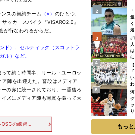
を
「
2
ランスの契約チーム
（※）
のひとつ、
気
ッカースパイク『VISARO2.0』
く
浴
き会が行なわれるからだ。
太
J
3
ァ
人
ランド）、セルティック（スコットラ
は
トガル）など。
に
4
と
【
「
って約１時間半。リール・ユーロッ
い
ィア陣を出迎えた。普段はメディア
わ
ラーの赤に統一されており、一番後ろ
5
だ
河
ライズにメディア陣も写真を撮って大
グ
ッ
り
糧
OSCの練習場
は
もっと
ら17kmほど