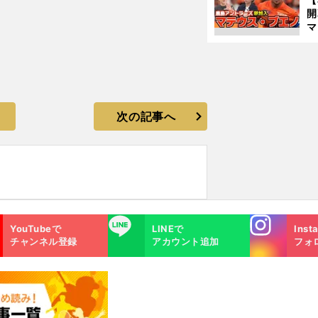
マ
島
歳
次の記事へ
Instagra
LINE
YouTubeで
LINEで
Inst
m
チャンネル登録
アカウント追加
フォ