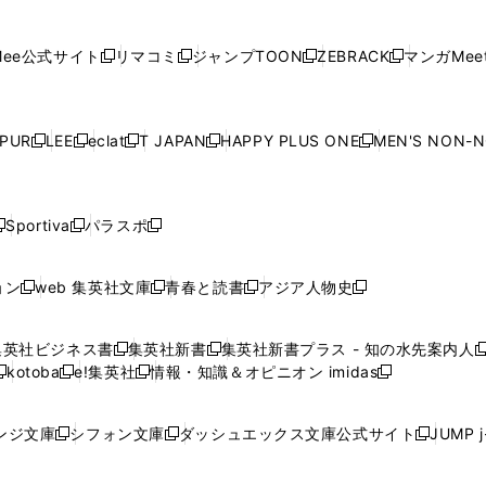
ィ
ン
ィ
ン
ィ
ン
ィ
開
開
で
開
開
開
い
い
い
い
い
ン
ド
ン
ド
ン
ド
ン
く
く
開
く
く
く
ウ
ウ
ウ
ウ
ウ
ド
ウ
ド
ウ
ド
ウ
ド
ee公式サイト
リマコミ
ジャンプTOON
ZEBRACK
マンガMeet
く
新
新
新
新
ィ
ィ
ィ
ィ
ィ
ウ
で
ウ
で
ウ
で
ウ
し
し
し
し
ン
ン
ン
ン
ン
で
開
で
開
で
開
で
い
い
い
い
ド
ド
ド
ド
ド
開
く
開
く
開
く
開
ウ
ウ
ウ
ウ
ウ
ウ
ウ
ウ
ウ
PUR
LEE
eclat
T JAPAN
HAPPY PLUS ONE
MEN'S NON-
く
く
く
く
新
新
新
新
新
ィ
ィ
ィ
ィ
で
で
で
で
で
し
し
し
し
し
ン
ン
ン
ン
開
開
開
開
開
い
い
い
い
い
ド
ド
ド
ド
く
く
く
く
く
ウ
ウ
ウ
ウ
ウ
ウ
ウ
ウ
ウ
Sportiva
パラスポ
新
新
ィ
ィ
ィ
ィ
ィ
で
で
で
で
し
し
し
ン
ン
ン
ン
ン
開
開
開
開
い
い
い
ド
ド
ド
ド
ド
ョン
web 集英社文庫
青春と読書
アジア人物史
く
く
く
く
新
新
新
新
ウ
ウ
ウ
ウ
ウ
ウ
ウ
ウ
し
し
し
し
ィ
ィ
ィ
で
で
で
で
で
い
い
い
い
ン
ン
ン
集英社ビジネス書
集英社新書
集英社新書プラス - 知の水先案内人
開
開
開
開
開
新
新
新
ウ
ウ
ウ
ウ
ド
ド
ド
kotoba
e!集英社
情報・知識＆オピニオン imidas
く
く
く
く
く
新
し
新
し
新
ィ
ィ
ィ
ィ
ウ
ウ
ウ
し
し
い
し
い
し
ン
ン
ン
ン
で
で
で
い
い
ウ
い
ウ
い
ド
ド
ド
ド
ンジ文庫
シフォン文庫
ダッシュエックス文庫公式サイト
JUMP 
開
開
開
新
新
新
ウ
ウ
ィ
ウ
ィ
ウ
ウ
ウ
ウ
ウ
く
く
く
し
し
し
ィ
ィ
ン
ィ
ン
ィ
で
で
で
で
い
い
い