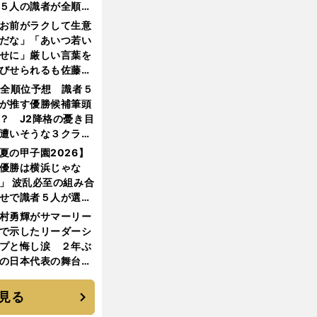
５人の識者が全順位
大胆予想
お前がラクして生意
だな」「あいつ若い
せに」厳しい言葉を
びせられるも佐藤慎
郎が貫いた誇りとフ
1全順位予想 識者５
ンへの思い
が推す優勝候補筆頭
？ J2降格の憂き目
遭いそうな３クラブ
は？
夏の甲子園2026】
優勝は横浜じゃな
」 波乱必至の組み合
せで識者５人が選ん
優勝校はここだ！
村勇輝がサマーリー
で示したリーダーシ
プと悔し涙 ２年ぶ
の日本代表の舞台を
に３年目のNBA挑戦
続く
見る