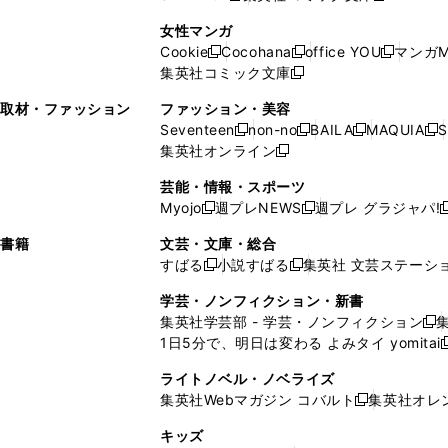
ィ
ン
ィ
で
開
開
で
い
し
い
し
ン
ド
ン
女性マンガ
開
く
く
開
ウ
い
ウ
い
ド
ウ
ド
Cookie
Cocohana
office YOU
マンガM
く
く
新
新
新
ィ
ウ
ィ
ウ
ウ
で
ウ
集英社コミック文庫
し
新
し
し
ン
ィ
ン
ィ
で
開
で
い
し
い
い
ド
ン
ド
ン
取材・ファッション
ファッション・美容
開
く
開
ウ
い
ウ
ウ
ウ
ド
ウ
ド
Seventeen
non-no
BAILA
MAQUIA
S
く
く
新
新
新
新
ィ
ウ
ィ
ィ
で
ウ
で
ウ
集英社オンライン
し
新
し
し
し
ン
ィ
ン
ン
開
で
開
で
い
し
い
い
い
ド
ン
ド
ド
芸能・情報・スポーツ
く
開
く
開
ウ
い
ウ
ウ
ウ
ウ
ド
ウ
ウ
Myojo
週プレNEWS
週プレ グラジャパ!
く
く
新
新
新
ィ
ウ
ィ
ィ
ィ
で
ウ
で
で
し
し
ン
ィ
ン
ン
ン
書籍
文芸・文庫・総合
開
で
開
開
い
い
ド
ン
ド
ド
ド
すばる
小説すばる
集英社 文芸ステーシ
く
開
く
く
新
新
ウ
ウ
ウ
ド
ウ
ウ
ウ
く
し
し
ィ
ィ
学芸・ノンフィクション・新書
で
ウ
で
で
で
い
い
ン
ン
集英社学芸部 - 学芸・ノンフィクション
開
で
開
開
開
新
ウ
ウ
ド
ド
1日5分で、明日は変わる よみタイ yomitai
く
開
く
く
く
し
新
ィ
ィ
ウ
ウ
く
い
ン
ン
ライトノベル・ノベライズ
で
で
ウ
ド
ド
集英社Webマガジン コバルト
集英社オレ
開
開
新
ィ
ウ
ウ
く
く
し
ン
キッズ
で
で
い