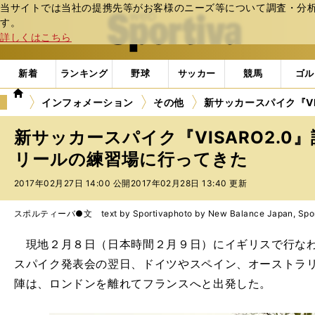
当サイトでは当社の提携先等がお客様のニーズ等について調査・分析し
web Sportiva (webスポルティーバ)
す。
詳しくはこちら
新着
ランキング
野球
サッカー
競馬
ゴル
we
インフォメーション
その他
新サッカースパイク『V
b
ス
新サッカースパイク『VISARO2.0
ポ
ル
リールの練習場に行ってきた
テ
2017年02月27日 14:00 公開
2017年02月28日 13:40 更新
ィ
ー
バ
スポルティーバ●文 text by Sportiva
photo by New Balance Japan, Spo
現地２月８日（日本時間２月９日）にイギリスで行なわ
スパイク発表会の翌日、ドイツやスペイン、オーストラ
陣は、ロンドンを離れてフランスへと出発した。