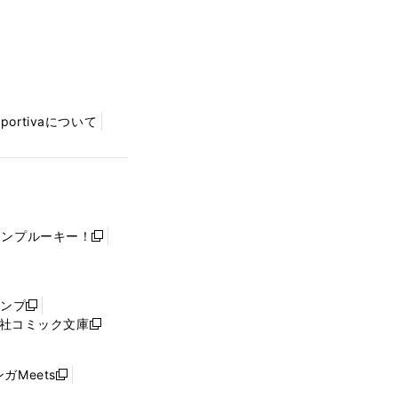
Sportivaについて
ャンプルーキー！
新
し
い
ウ
ャンプ
新
ィ
社コミック文庫
し
新
ン
い
し
ド
ウ
い
ウ
ガMeets
新
ィ
ウ
で
し