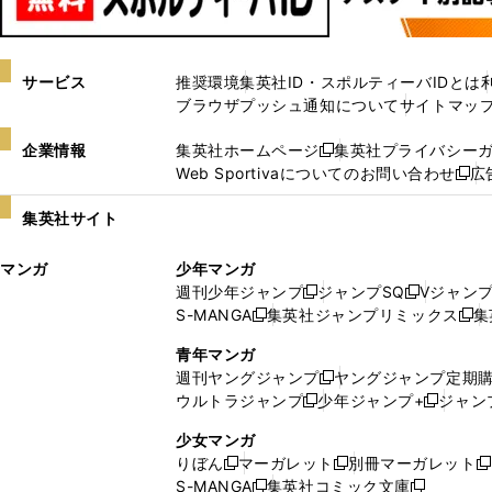
サービス
推奨環境
集英社ID・スポルティーバIDとは
ブラウザプッシュ通知について
サイトマッ
企業情報
集英社ホームページ
集英社プライバシー
新
Web Sportivaについてのお問い合わせ
広
し
新
い
し
集英社サイト
ウ
い
ィ
ウ
マンガ
少年マンガ
ン
ィ
週刊少年ジャンプ
ジャンプSQ
Vジャン
ド
ン
新
新
S-MANGA
集英社ジャンプリミックス
集
ウ
ド
新
し
し
新
で
ウ
し
い
い
し
青年マンガ
開
で
い
ウ
ウ
い
週刊ヤングジャンプ
ヤングジャンプ定期
新
く
開
ウ
ィ
ィ
ウ
ウルトラジャンプ
少年ジャンプ+
ジャン
新
し
新
く
ィ
ン
ン
ィ
し
い
し
ン
ド
ド
ン
少女マンガ
い
ウ
い
ド
ウ
ウ
ド
りぼん
マーガレット
別冊マーガレット
新
新
新
ウ
ィ
ウ
ウ
で
で
ウ
S-MANGA
集英社コミック文庫
し
新
し
新