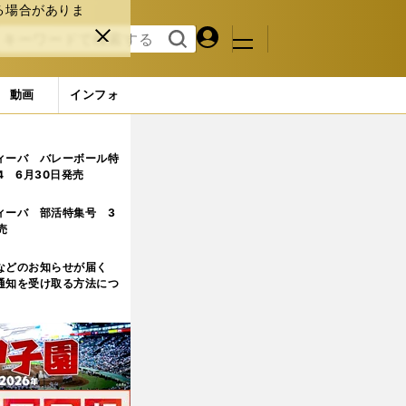
る場合がありま
マイペ
閉じ
検索
メニュ
ー
る
す
ジ
る
動画
インフォ
ィーバ バレーボール特
.4 6月30日発売
ィーバ 部活特集号 3
売
などのお知らせが届く
通知を受け取る方法につ