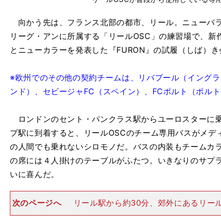
向かう先は、フランス北部の都市、リール。ニューバ
リーグ・アンに所属する「リールOSC」の練習場で、新作サ
とニューカラーを発表した『FURON』の試履（しば）
※欧州でのその他の契約チームは、リバプール（イング
ンド）、セビージャFC（スペイン）、FCポルト（ポル
ロンドンのセント・パンクラス駅からユーロスターに乗
プ駅に到着すると、リールOSCのチーム専用バスがメデ
の人間でも乗れないシロモノだ。バスの内装もチームカ
の席には４人掛けのテーブルがふたつ。いきなりのサプ
いに喜んだ。
次のページへ
リール駅から約30分、郊外にあるリール
に到着 バスを走らせて約20分。リール・ユーロップ駅か