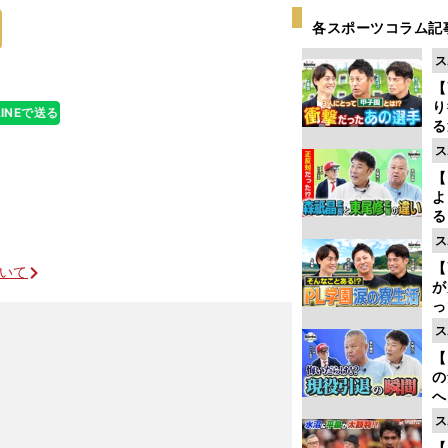
敷地へと入って
各スポーツコラム記
ス
【
り
LINEで送る
る
学
ス
け
【
よ
る
光
ス
ピ
【
ついて
が
っ
た
ス
【
の
へ
大
ス
エ
【