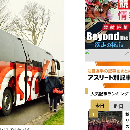
人気記事ランキング
今日
昨日
秋
1
リ
ズ
用バスでお出迎え