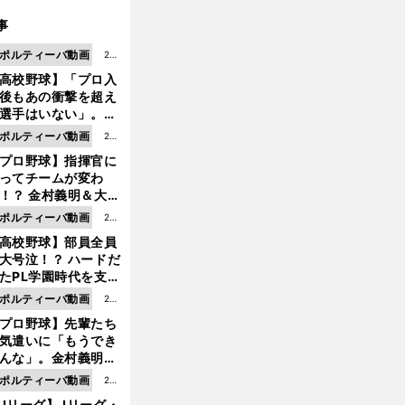
事
ポルティーバ動画
202
高校野球】「プロ入
6.0
後もあの衝撃を超え
8.0
選手はいない」。PL
6更
園トリオが衝撃を受
ポルティーバ動画
202
新
た選手
プロ野球】指揮官に
6.0
ってチームが変わ
8.0
！？ 金村義明＆大塚
6更
二が語る歴代監督エ
ポルティーバ動画
202
新
ソード
高校野球】部員全員
6.0
大号泣！？ ハードだ
8.0
たPL学園時代を支え
6更
ものとは
ポルティーバ動画
202
新
プロ野球】先輩たち
6.0
前
気遣いに「もうでき
8.0
へ
んな」。金村義明＆
6更
塚光二が明かす引退
ポルティーバ動画
202
新
ピソード！
Jリーグ】Jリーグ・
6.0