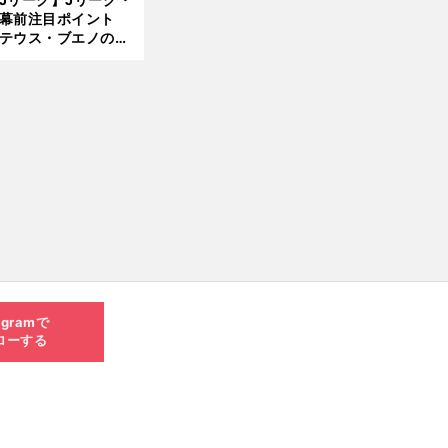
開幕前注目ポイント
8.0
テウス・ブエノの鹿
5更
移籍！ 恐るべし15
新
磯部怜夢！
agramで
ローする