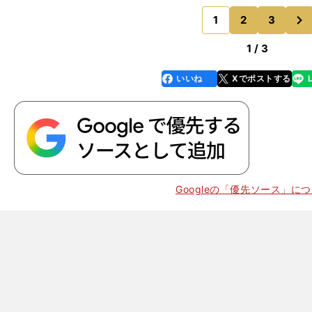
走ったところで高速道路を降りた専用バスは、緑豊かな
次
いく。そして目の
1
2
3
のページへ
1 / 3
いいね
Xでポストする
line
faceboo
x
k
Googleの「優先ソース」に
】
横
」