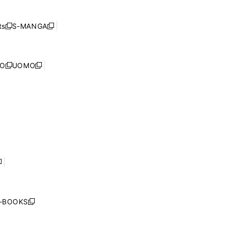
ン
ィ
開
い
ド
ン
く
ウ
ウ
ド
s
S-MANGA
新
新
ィ
で
ウ
し
し
ン
開
で
い
い
ド
く
開
ウ
ウ
ウ
NO
UOMO
く
新
新
ィ
ィ
で
し
し
ン
ン
開
い
い
ド
ド
く
ウ
ウ
ウ
ウ
ィ
ィ
で
で
ン
ン
開
開
ド
ド
く
く
ウ
ウ
で
で
開
開
く
く
し
い
ウ
j-BOOKS
新
ィ
し
ン
い