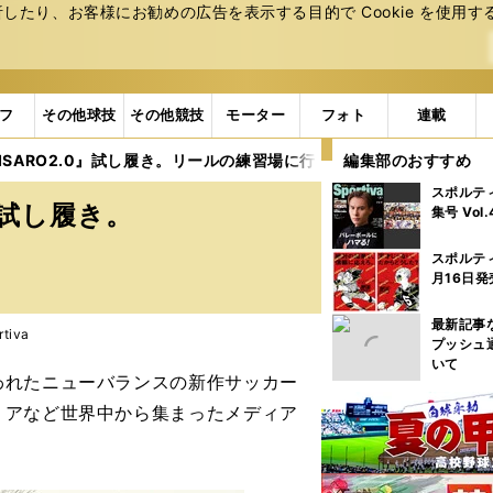
たり、お客様にお勧めの広告を表⽰する⽬的で Cookie を使⽤す
フ
その他球技
その他競技
モーター
フォト
連載
ISARO2.0』試し履き。リールの練習場に行ってきた
編集部のおすすめ
スポルテ
』試し履き。
集号 Vol
スポルテ
月16日発
最新記事
rtiva
プッシュ
いて
れたニューバランスの新作サッカー
リアなど世界中から集まったメディア