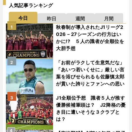
人気記事ランキング
今日
昨日
週間
月間
秋春制が導入されたJ1リーグ2
1
026－27シーズンの行方はい
かに!? ５人の識者が全順位を
大胆予想
「お前がラクして生意気だな」
2
「あいつ若いくせに」厳しい言
葉を浴びせられるも佐藤慎太郎
が貫いた誇りとファンへの思い
J1全順位予想 識者５人が推す
3
優勝候補筆頭は？ J2降格の憂
き目に遭いそうな３クラブと
は？
4