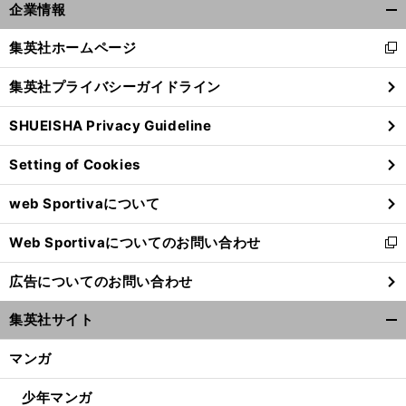
S
、
最
、
」
企業情報
ASUKE誕生秘話
総合演出家
乾雅人が振り返る「
初は偉い人から怒鳴られまくり
地獄のような現場だった
開
く/
集英社ホームページ
新
閉
し
じ
集英社プライバシーガイドライン
い
る
ウ
SHUEISHA Privacy Guideline
ィ
ン
Setting of Cookies
ド
ウ
web Sportivaについて
で
開
Web Sportivaについてのお問い合わせ
く
新
し
広告についてのお問い合わせ
い
ウ
集英社サイト
ィ
開
ン
く/
マンガ
ド
閉
ウ
じ
少年マンガ
で
る