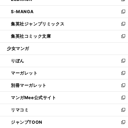
い
新
開
ウ
ン
ウ
し
S-MANGA
く
で
ド
ィ
い
新
開
ウ
ン
ウ
し
集英社ジャンプリミックス
く
で
ド
ィ
い
新
開
ウ
ン
ウ
し
集英社コミック文庫
く
で
ド
ィ
い
新
開
ウ
ン
ウ
し
少女マンガ
く
で
ド
ィ
い
開
ウ
ン
ウ
りぼん
く
で
ド
ィ
新
開
ウ
ン
し
マーガレット
く
で
ド
い
新
開
ウ
ウ
し
別冊マーガレット
く
で
ィ
い
新
開
ン
ウ
し
マンガMee公式サイト
く
ド
ィ
い
新
ウ
ン
ウ
し
リマコミ
で
ド
ィ
い
新
開
ウ
ン
ウ
し
ジャンプTOON
く
で
ド
ィ
い
新