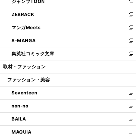
ジャンプTOON
く
で
ド
ィ
い
新
開
ウ
ン
ウ
し
ZEBRACK
く
で
ド
ィ
い
新
開
ウ
ン
ウ
し
マンガMeets
く
で
ド
ィ
い
新
開
ウ
ン
ウ
し
S-MANGA
く
で
ド
ィ
い
新
開
ウ
ン
ウ
し
集英社コミック文庫
く
で
ド
ィ
い
新
開
ウ
ン
ウ
し
取材・ファッション
く
で
ド
ィ
い
開
ウ
ン
ウ
ファッション・美容
く
で
ド
ィ
開
ウ
ン
Seventeen
く
で
ド
新
開
ウ
し
non-no
く
で
い
新
開
ウ
し
BAILA
く
ィ
い
新
ン
ウ
し
MAQUIA
ド
ィ
い
新