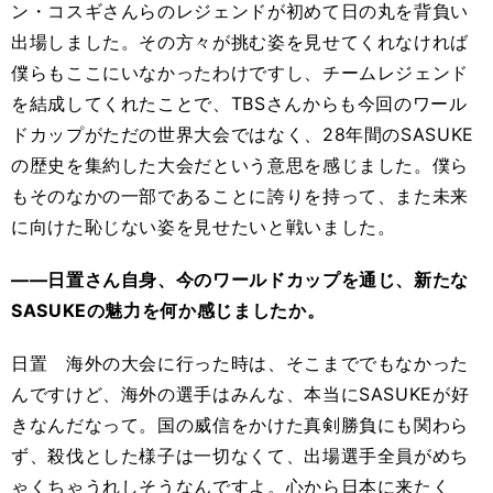
ン・コスギさんらのレジェンドが初めて日の丸を背負い
出場しました。その方々が挑む姿を見せてくれなければ
僕らもここにいなかったわけですし、チームレジェンド
を結成してくれたことで、TBSさんからも今回のワール
ドカップがただの世界大会ではなく、28年間のSASUKE
の歴史を集約した大会だという意思を感じました。僕ら
もそのなかの一部であることに誇りを持って、また未来
に向けた恥じない姿を見せたいと戦いました。
――日置さん自身、今のワールドカップを通じ、新たな
SASUKEの魅力を何か感じましたか。
日置 海外の大会に行った時は、そこまででもなかった
んですけど、海外の選手はみんな、本当にSASUKEが好
きなんだなって。国の威信をかけた真剣勝負にも関わら
ず、殺伐とした様子は一切なくて、出場選手全員がめち
ゃくちゃうれしそうなんですよ。心から日本に来たく