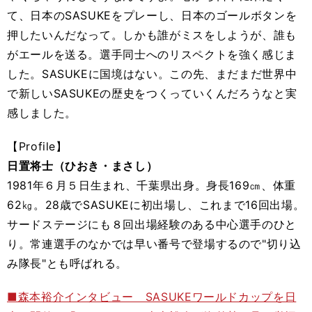
て、日本のSASUKEをプレーし、日本のゴールボタンを
押したいんだなって。しかも誰がミスをしようが、誰も
がエールを送る。選手同士へのリスペクトを強く感じま
した。SASUKEに国境はない。この先、まだまだ世界中
で新しいSASUKEの歴史をつくっていくんだろうなと実
感しました。
【Profile】
日置将士（ひおき・まさし）
1981年６月５日生まれ、千葉県出身。身長169㎝、体重
62㎏。28歳でSASUKEに初出場し、これまで16回出場。
サードステージにも８回出場経験のある中心選手のひと
り。常連選手のなかでは早い番号で登場するので"切り込
み隊長"とも呼ばれる。
■森本裕介インタビュー SASUKEワールドカップを日