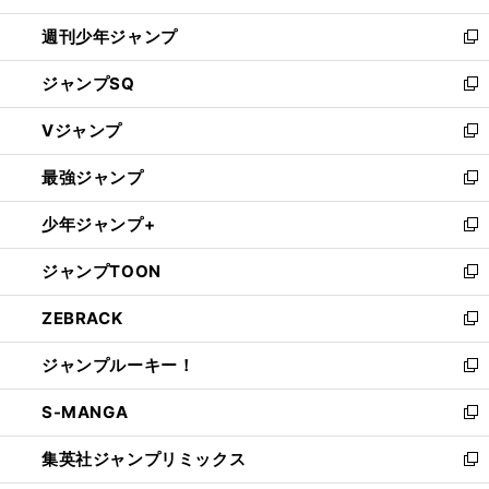
開
週刊少年ジャンプ
く
新
し
ジャンプSQ
い
新
ウ
し
Vジャンプ
ィ
い
新
ン
ウ
し
最強ジャンプ
ド
ィ
い
新
ウ
ン
ウ
し
少年ジャンプ+
で
ド
ィ
い
新
開
ウ
ン
ウ
し
ジャンプTOON
く
で
ド
ィ
い
新
開
ウ
ン
ウ
し
ZEBRACK
く
で
ド
ィ
い
新
開
ウ
ン
ウ
し
ジャンプルーキー！
く
で
ド
ィ
い
新
開
ウ
ン
ウ
し
S-MANGA
く
で
ド
ィ
い
新
開
ウ
ン
ウ
し
集英社ジャンプリミックス
く
で
ド
ィ
い
新
開
ウ
ン
ウ
し