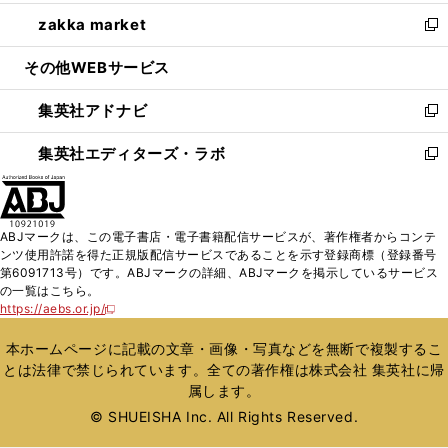
開
ウ
ン
ウ
し
zakka market
く
で
ド
ィ
い
新
開
ウ
ン
ウ
し
その他WEBサービス
く
で
ド
ィ
い
開
ウ
ン
ウ
集英社アドナビ
く
で
ド
ィ
新
開
ウ
ン
し
集英社エディターズ・ラボ
く
で
ド
い
新
開
ウ
ウ
し
く
で
ィ
い
開
ン
ウ
ABJマークは、この電子書店・電子書籍配信サービスが、著作権者からコンテ
く
ド
ィ
ンツ使用許諾を得た正規版配信サービスであることを示す登録商標（登録番号
ウ
ン
第6091713号）です。ABJマークの詳細、ABJマークを掲示しているサービス
で
ド
の一覧はこちら。
開
ウ
https://aebs.or.jp/
新
く
で
し
い
開
本ホームページに記載の文章・画像・写真などを無断で複製するこ
ウ
く
とは法律で禁じられています。全ての著作権は株式会社 集英社に帰
ィ
属します。
ン
ド
© SHUEISHA Inc. All Rights Reserved.
ウ
で