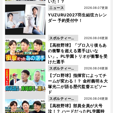
いた！？
ニュース
2026.08.07更新
YUZURU2027羽生結弦カレン
ダー 予約受付中！
スポルティーバ
2026.08.06更新
動画
【高校野球】「プロ入り後もあ
の衝撃を超える選手はいな
い」。PL学園トリオが衝撃を受
けた選手
スポルティーバ
2026.08.06更新
動画
【プロ野球】指揮官によってチ
ームが変わる！？ 金村義明＆大
塚光二が語る歴代監督エピソー
ド
スポルティーバ
2026.08.06更新
動画
【高校野球】部員全員が大号
泣！？ ハードだったPL学園時