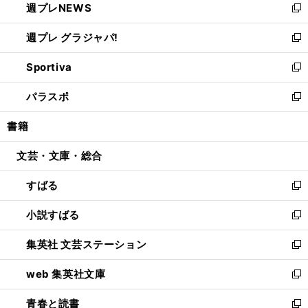
週プレNEWS
く
で
ド
い
新
開
ウ
ウ
し
週プレ グラジャパ!
く
で
ィ
い
新
開
ン
ウ
し
Sportiva
く
ド
ィ
い
新
ウ
ン
ウ
し
パラスポ
で
ド
ィ
い
新
開
ウ
ン
ウ
し
書籍
く
で
ド
ィ
い
開
ウ
ン
ウ
文芸・文庫・総合
く
で
ド
ィ
開
ウ
ン
すばる
く
で
ド
新
開
ウ
し
小説すばる
く
で
い
新
開
ウ
し
集英社 文芸ステーション
く
ィ
い
新
ン
ウ
し
web 集英社文庫
ド
ィ
い
新
ウ
ン
ウ
し
青春と読書
で
ド
ィ
い
新