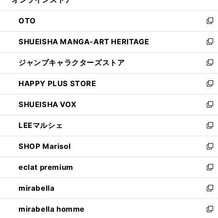
ド
ィ
ウ
ン
OTO
で
ド
新
開
ウ
し
SHUEISHA MANGA-ART HERITAGE
く
で
い
新
開
ウ
し
ジャンプキャラクターズストア
く
ィ
い
新
ン
ウ
し
HAPPY PLUS STORE
ド
ィ
い
新
ウ
ン
ウ
し
SHUEISHA VOX
で
ド
ィ
い
新
開
ウ
ン
ウ
し
LEEマルシェ
く
で
ド
ィ
い
新
開
ウ
ン
ウ
し
SHOP Marisol
く
で
ド
ィ
い
新
開
ウ
ン
ウ
し
eclat premium
く
で
ド
ィ
い
新
開
ウ
ン
ウ
し
mirabella
く
で
ド
ィ
い
新
開
ウ
ン
ウ
し
mirabella homme
く
で
ド
ィ
い
新