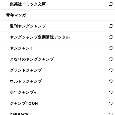
集英社コミック文庫
く
で
ド
ィ
い
新
開
ウ
ン
ウ
し
青年マンガ
く
で
ド
ィ
い
開
ウ
ン
ウ
週刊ヤングジャンプ
く
で
ド
ィ
新
開
ウ
ン
し
ヤングジャンプ定期購読デジタル
く
で
ド
い
新
開
ウ
ウ
し
ヤンジャン！
く
で
ィ
い
新
開
ン
ウ
し
となりのヤングジャンプ
く
ド
ィ
い
新
ウ
ン
ウ
し
グランドジャンプ
で
ド
ィ
い
新
開
ウ
ン
ウ
し
ウルトラジャンプ
く
で
ド
ィ
い
新
開
ウ
ン
ウ
し
少年ジャンプ+
く
で
ド
ィ
い
新
開
ウ
ン
ウ
し
ジャンプTOON
く
で
ド
ィ
い
新
開
ウ
ン
ウ
し
ZEBRACK
く
で
ド
ィ