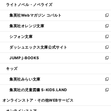
し
ライトノベル・ノベライズ
く
で
ド
ィ
い
開
ウ
ン
ウ
集英社Webマガジン コバルト
く
で
ド
ィ
新
開
ウ
ン
し
集英社オレンジ文庫
く
で
ド
い
新
開
ウ
ウ
し
シフォン文庫
く
で
ィ
い
新
開
ン
ウ
し
ダッシュエックス文庫公式サイト
く
ド
ィ
い
新
ウ
ン
ウ
し
JUMP j-BOOKS
で
ド
ィ
い
新
開
ウ
ン
ウ
し
キッズ
く
で
ド
ィ
い
開
ウ
ン
ウ
集英社みらい文庫
く
で
ド
ィ
新
開
ウ
ン
し
集英社の児童図書 S-KIDS.LAND
く
で
ド
い
新
開
ウ
ウ
し
オンラインストア・
その他WEBサービス
く
で
ィ
い
開
ン
ウ
オンラインストア
く