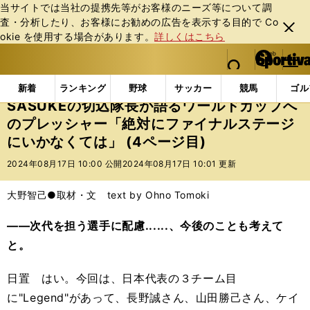
当サイトでは当社の提携先等がお客様のニーズ等について調
査・分析したり、お客様にお勧めの広告を表⽰する⽬的で Co
閉じ
okie を使⽤する場合があります。
詳しくはこちら
る
マイペ
web Sportiva (webスポルティーバ)
検索
メニュ
we
ー
エンタメ
その他
SASUKEの切込隊長が語るワー
b
ジ
新着
ランキング
野球
サッカー
競馬
ゴル
ス
SASUKEの切込隊長が語るワールドカップへ
ポ
のプレッシャー「絶対にファイナルステージ
ル
にいかなくては」 (4ページ目)
テ
ィ
2024年08月17日 10:00 公開
2024年08月17日 10:01 更新
ー
バ
大野智己●取材・文 text by Ohno Tomoki
――次代を担う選手に配慮......、今後のことも考えて
と。
日置 はい。今回は、日本代表の３チーム目
に"Legend"があって、長野誠さん、山田勝己さん、ケイ