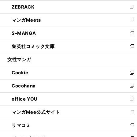
開
ウ
ン
ウ
し
ZEBRACK
く
で
ド
ィ
い
新
開
ウ
ン
ウ
し
マンガMeets
く
で
ド
ィ
い
新
開
ウ
ン
ウ
し
S-MANGA
く
で
ド
ィ
い
新
開
ウ
ン
ウ
し
集英社コミック文庫
く
で
ド
ィ
い
新
開
ウ
ン
ウ
し
女性マンガ
く
で
ド
ィ
い
開
ウ
ン
ウ
Cookie
く
で
ド
ィ
新
開
ウ
ン
し
Cocohana
く
で
ド
い
新
開
ウ
ウ
し
office YOU
く
で
ィ
い
新
開
ン
ウ
し
マンガMee公式サイト
く
ド
ィ
い
新
ウ
ン
ウ
し
リマコミ
で
ド
ィ
い
新
開
ウ
ン
ウ
し