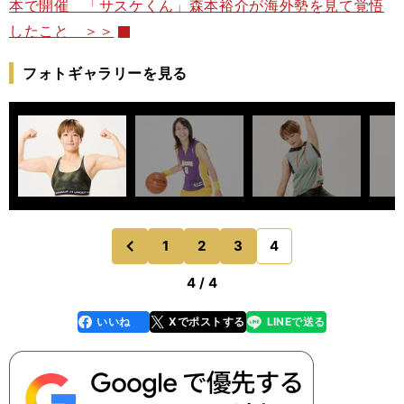
本で開催 「サスケくん」森本裕介が海外勢を見て覚悟
したこと ＞＞
フォトギャラリーを見る
1
2
3
4
のページへ
前
4 / 4
いいね
Xでポストする
LINEで送る
line
faceboo
x
k