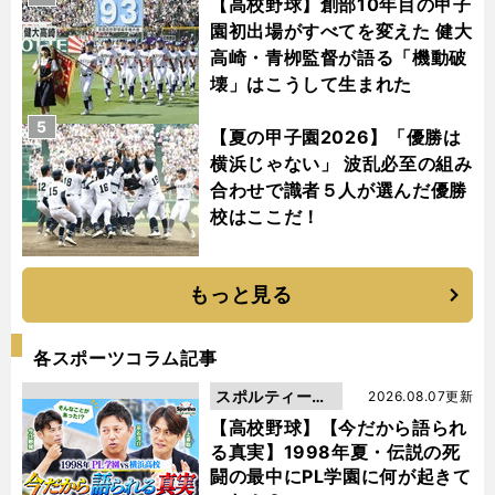
【高校野球】創部10年目の甲子
園初出場がすべてを変えた 健大
高崎・青栁監督が語る「機動破
壊」はこうして生まれた
5
【夏の甲子園2026】「優勝は
横浜じゃない」 波乱必至の組み
合わせで識者５人が選んだ優勝
校はここだ！
もっと見る
各スポーツコラム記事
スポルティーバ
2026.08.07更新
動画
【高校野球】【今だから語られ
る真実】1998年夏・伝説の死
闘の最中にPL学園に何が起きて