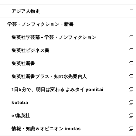
開
ウ
ン
ウ
し
アジア人物史
く
で
ド
ィ
い
新
開
ウ
ン
ウ
し
学芸・ノンフィクション・新書
く
で
ド
ィ
い
開
ウ
ン
ウ
集英社学芸部 - 学芸・ノンフィクション
く
で
ド
ィ
新
開
ウ
ン
し
集英社ビジネス書
く
で
ド
い
新
開
ウ
ウ
し
集英社新書
く
で
ィ
い
新
開
ン
ウ
し
集英社新書プラス - 知の水先案内人
く
ド
ィ
い
新
ウ
ン
ウ
し
1日5分で、明日は変わる よみタイ yomitai
で
ド
ィ
い
新
開
ウ
ン
ウ
し
kotoba
く
で
ド
ィ
い
新
開
ウ
ン
ウ
し
e!集英社
く
で
ド
ィ
い
新
開
ウ
ン
ウ
し
情報・知識＆オピニオン imidas
く
で
ド
ィ
い
新
開
ウ
ン
ウ