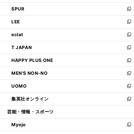
ウ
ン
ウ
し
SPUR
で
ド
ィ
い
新
開
ウ
ン
ウ
し
LEE
く
で
ド
ィ
い
新
開
ウ
ン
ウ
し
eclat
く
で
ド
ィ
い
新
開
ウ
ン
ウ
し
T JAPAN
く
で
ド
ィ
い
新
開
ウ
ン
ウ
し
HAPPY PLUS ONE
く
で
ド
ィ
い
新
開
ウ
ン
ウ
し
MEN'S NON-NO
く
で
ド
ィ
い
新
開
ウ
ン
ウ
し
UOMO
く
で
ド
ィ
い
新
開
ウ
ン
ウ
し
集英社オンライン
く
で
ド
ィ
い
新
開
ウ
ン
ウ
し
芸能・情報・スポーツ
く
で
ド
ィ
い
開
ウ
ン
ウ
Myojo
く
で
ド
ィ
新
開
ウ
ン
し