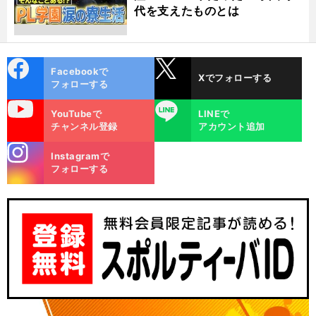
代を支えたものとは
cebo
X
Facebookで
Xでフォローする
ok
フォローする
uTube
LINE
YouTubeで
LINEで
チャンネル登録
アカウント追加
stagra
Instagramで
m
フォローする