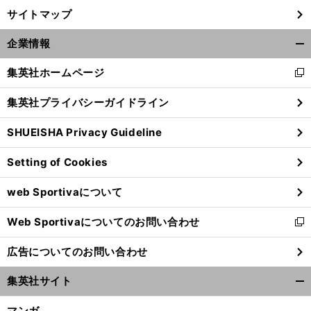
サイトマップ
企業情報
開
く/
集英社ホームページ
新
閉
し
じ
集英社プライバシーガイドライン
い
る
ウ
SHUEISHA Privacy Guideline
ィ
ン
Setting of Cookies
ド
ウ
web Sportivaについて
で
開
Web Sportivaについてのお問い合わせ
く
新
し
広告についてのお問い合わせ
い
ウ
集英社サイト
ィ
開
ン
く/
マンガ