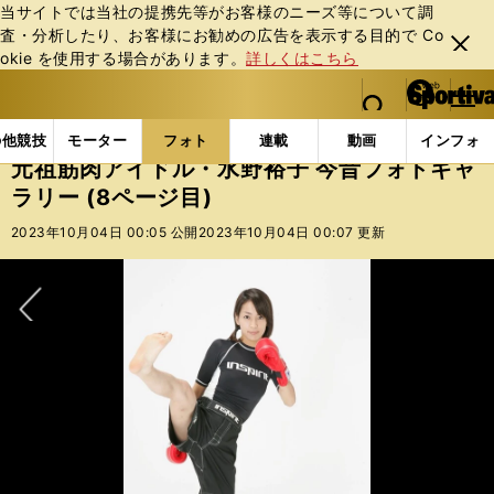
当サイトでは当社の提携先等がお客様のニーズ等について調
査・分析したり、お客様にお勧めの広告を表⽰する⽬的で Co
閉じ
okie を使⽤する場合があります。
詳しくはこちら
る
マイペ
web Sportiva (webスポルティーバ)
検索
メニュ
we
ー
フォトギャラリー
元祖筋肉アイドル・水野裕子 今昔フォ
b
ジ
の他競技
モーター
フォト
連載
動画
インフォ
ス
元祖筋肉アイドル・水野裕子 今昔フォトギャ
ポ
ラリー (8ページ目)
ル
テ
2023年10月04日 00:05 公開
2023年10月04日 00:07 更新
ィ
ー
バ
次へ