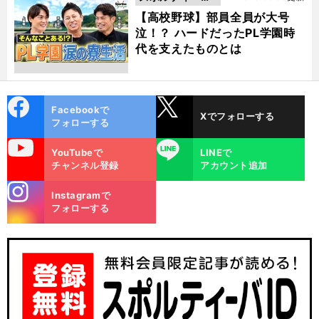
動画
【高校野球】部員全員が大号
泣！？ ハードだったPL学園時
代を支えたものとは
cebo
X
Facebookで
Xでフォローする
ok
フォローする
uTube
LINE
YouTubeで
LINEで
チャンネル登録
アカウント追加
stagra
Instagramで
m
フォローする