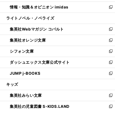
開
ウ
ン
ウ
し
情報・知識＆オピニオン imidas
く
で
ド
ィ
い
新
開
ウ
ン
ウ
し
ライトノベル・ノベライズ
く
で
ド
ィ
い
開
ウ
ン
ウ
集英社Webマガジン コバルト
く
で
ド
ィ
新
開
ウ
ン
し
集英社オレンジ文庫
く
で
ド
い
新
開
ウ
ウ
し
シフォン文庫
く
で
ィ
い
新
開
ン
ウ
し
ダッシュエックス文庫公式サイト
く
ド
ィ
い
新
ウ
ン
ウ
し
JUMP j-BOOKS
で
ド
ィ
い
新
開
ウ
ン
ウ
し
キッズ
く
で
ド
ィ
い
開
ウ
ン
ウ
集英社みらい文庫
く
で
ド
ィ
新
開
ウ
ン
し
集英社の児童図書 S-KIDS.LAND
く
で
ド
い
新
開
ウ
ウ
し