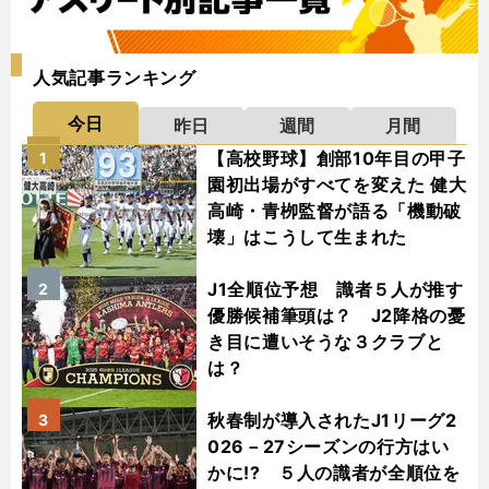
人気記事ランキング
今日
昨日
週間
月間
【高校野球】創部10年目の甲子
1
園初出場がすべてを変えた 健大
高崎・青栁監督が語る「機動破
壊」はこうして生まれた
J1全順位予想 識者５人が推す
2
優勝候補筆頭は？ J2降格の憂
き目に遭いそうな３クラブと
は？
秋春制が導入されたJ1リーグ2
3
026－27シーズンの行方はい
かに!? ５人の識者が全順位を