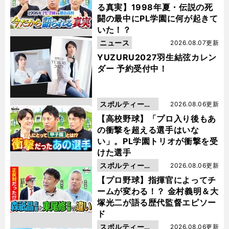
る真実】1998年夏・伝説の死
闘の最中にPL学園に何が起きて
いた！？
ニュース
2026.08.07更新
YUZURU2027羽生結弦カレン
ダー 予約受付中！
スポルティーバ
2026.08.06更新
動画
【高校野球】「プロ入り後もあ
の衝撃を超える選手はいな
い」。PL学園トリオが衝撃を受
けた選手
スポルティーバ
2026.08.06更新
動画
【プロ野球】指揮官によってチ
ームが変わる！？ 金村義明＆大
塚光二が語る歴代監督エピソー
ド
スポルティーバ
2026.08.06更新