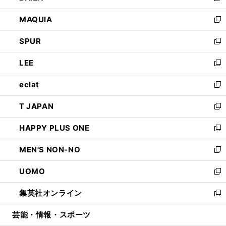
ン
ウ
し
MAQUIA
ド
ィ
い
新
ウ
ン
ウ
し
SPUR
で
ド
ィ
い
新
開
ウ
ン
ウ
し
LEE
く
で
ド
ィ
い
新
開
ウ
ン
ウ
し
eclat
く
で
ド
ィ
い
新
開
ウ
ン
ウ
し
T JAPAN
く
で
ド
ィ
い
新
開
ウ
ン
ウ
し
HAPPY PLUS ONE
く
で
ド
ィ
い
新
開
ウ
ン
ウ
し
MEN'S NON-NO
く
で
ド
ィ
い
新
開
ウ
ン
ウ
し
UOMO
く
で
ド
ィ
い
新
開
ウ
ン
ウ
し
集英社オンライン
く
で
ド
ィ
い
新
開
ウ
ン
ウ
し
芸能・情報・スポーツ
く
で
ド
ィ
い
開
ウ