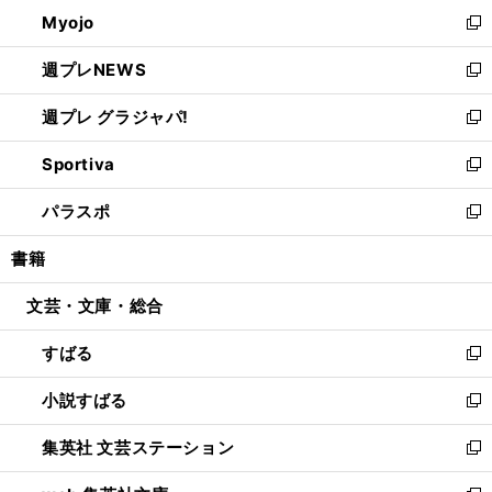
ン
ウ
Myojo
く
で
ド
ィ
新
開
ウ
ン
し
週プレNEWS
く
で
ド
い
新
開
ウ
ウ
し
週プレ グラジャパ!
く
で
ィ
い
新
開
ン
ウ
し
Sportiva
く
ド
ィ
い
新
ウ
ン
ウ
し
パラスポ
で
ド
ィ
い
新
開
ウ
ン
ウ
し
書籍
く
で
ド
ィ
い
開
ウ
ン
ウ
文芸・文庫・総合
く
で
ド
ィ
開
ウ
ン
すばる
く
で
ド
新
開
ウ
し
小説すばる
く
で
い
新
開
ウ
し
集英社 文芸ステーション
く
ィ
い
新
ン
ウ
し