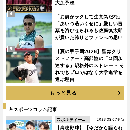
大胆予想
4
「お前がラクして生意気だな」
「あいつ若いくせに」厳しい言
葉を浴びせられるも佐藤慎太郎
が貫いた誇りとファンへの思い
5
【夏の甲子園2026】聖隷クリ
ストファー・高部陸の「２回加
速する」規格外のストレート そ
れでもプロではなく大学進学を
選ぶ理由
もっと見る
各スポーツコラム記事
スポルティーバ
2026.08.07更新
動画
【高校野球】【今だから語られ