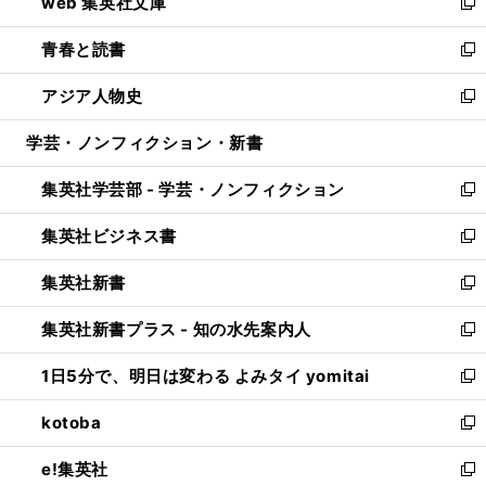
web 集英社文庫
ド
ィ
い
新
ウ
ン
ウ
し
青春と読書
で
ド
ィ
い
新
開
ウ
ン
ウ
し
アジア人物史
く
で
ド
ィ
い
新
開
ウ
ン
ウ
し
学芸・ノンフィクション・新書
く
で
ド
ィ
い
開
ウ
ン
ウ
集英社学芸部 - 学芸・ノンフィクション
く
で
ド
ィ
新
開
ウ
ン
し
集英社ビジネス書
く
で
ド
い
新
開
ウ
ウ
し
集英社新書
く
で
ィ
い
新
開
ン
ウ
し
集英社新書プラス - 知の水先案内人
く
ド
ィ
い
新
ウ
ン
ウ
し
1日5分で、明日は変わる よみタイ yomitai
で
ド
ィ
い
新
開
ウ
ン
ウ
し
kotoba
く
で
ド
ィ
い
新
開
ウ
ン
ウ
し
e!集英社
く
で
ド
ィ
い
新