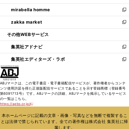
開
ウ
ン
ウ
し
mirabella homme
く
で
ド
ィ
い
新
開
ウ
ン
ウ
し
zakka market
く
で
ド
ィ
い
新
開
ウ
ン
ウ
し
その他WEBサービス
く
で
ド
ィ
い
開
ウ
ン
ウ
集英社アドナビ
く
で
ド
ィ
新
開
ウ
ン
し
集英社エディターズ・ラボ
く
で
ド
い
新
開
ウ
ウ
し
く
で
ィ
い
開
ン
ウ
ABJマークは、この電子書店・電子書籍配信サービスが、著作権者からコンテ
く
ド
ィ
ンツ使用許諾を得た正規版配信サービスであることを示す登録商標（登録番号
ウ
ン
第6091713号）です。ABJマークの詳細、ABJマークを掲示しているサービス
で
ド
の一覧はこちら。
開
ウ
https://aebs.or.jp/
新
く
で
し
い
開
本ホームページに記載の文章・画像・写真などを無断で複製するこ
ウ
く
とは法律で禁じられています。全ての著作権は株式会社 集英社に帰
ィ
属します。
ン