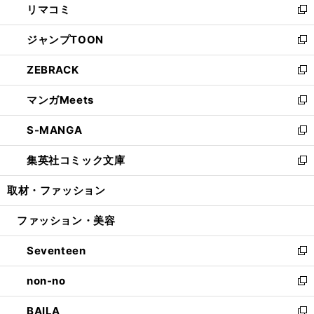
リマコミ
で
ド
ィ
い
新
開
ウ
ン
ウ
し
ジャンプTOON
く
で
ド
ィ
い
新
開
ウ
ン
ウ
し
ZEBRACK
く
で
ド
ィ
い
新
開
ウ
ン
ウ
し
マンガMeets
く
で
ド
ィ
い
新
開
ウ
ン
ウ
し
S-MANGA
く
で
ド
ィ
い
新
開
ウ
ン
ウ
し
集英社コミック文庫
く
で
ド
ィ
い
新
開
ウ
ン
ウ
し
取材・ファッション
く
で
ド
ィ
い
開
ウ
ン
ウ
ファッション・美容
く
で
ド
ィ
開
ウ
ン
Seventeen
く
で
ド
新
開
ウ
し
non-no
く
で
い
新
開
ウ
し
BAILA
く
ィ
い
新