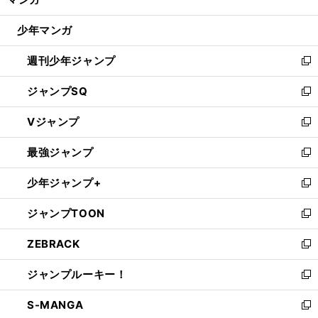
ド
閉
ウ
じ
少年マンガ
で
る
開
週刊少年ジャンプ
く
新
し
ジャンプSQ
い
新
ウ
し
Vジャンプ
ィ
い
新
ン
ウ
し
最強ジャンプ
ド
ィ
い
新
ウ
ン
ウ
し
少年ジャンプ+
で
ド
ィ
い
新
開
ウ
ン
ウ
し
ジャンプTOON
く
で
ド
ィ
い
新
開
ウ
ン
ウ
し
ZEBRACK
く
で
ド
ィ
い
新
開
ウ
ン
ウ
し
ジャンプルーキー！
く
で
ド
ィ
い
新
開
ウ
ン
ウ
し
S-MANGA
く
で
ド
ィ
い
新