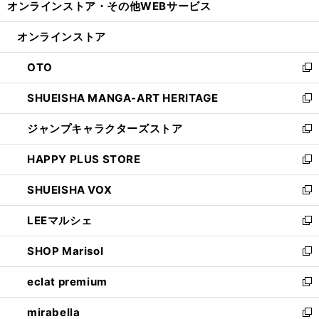
オンラインストア・
その他WEBサービス
く
で
ィ
い
開
ン
ウ
オンラインストア
く
ド
ィ
ウ
ン
OTO
で
ド
新
開
ウ
し
SHUEISHA MANGA-ART HERITAGE
く
で
い
新
開
ウ
し
ジャンプキャラクターズストア
く
ィ
い
新
ン
ウ
し
HAPPY PLUS STORE
ド
ィ
い
新
ウ
ン
ウ
し
SHUEISHA VOX
で
ド
ィ
い
新
開
ウ
ン
ウ
し
LEEマルシェ
く
で
ド
ィ
い
新
開
ウ
ン
ウ
し
SHOP Marisol
く
で
ド
ィ
い
新
開
ウ
ン
ウ
し
eclat premium
く
で
ド
ィ
い
新
開
ウ
ン
ウ
し
mirabella
く
で
ド
ィ
い
新