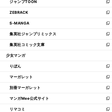
ジャンプTOON
く
で
ド
ィ
い
新
開
ウ
ン
ウ
し
ZEBRACK
く
で
ド
ィ
い
新
開
ウ
ン
ウ
し
S-MANGA
く
で
ド
ィ
い
新
開
ウ
ン
ウ
し
集英社ジャンプリミックス
く
で
ド
ィ
い
新
開
ウ
ン
ウ
し
集英社コミック文庫
く
で
ド
ィ
い
新
開
ウ
ン
ウ
し
少女マンガ
く
で
ド
ィ
い
開
ウ
ン
ウ
りぼん
く
で
ド
ィ
新
開
ウ
ン
し
マーガレット
く
で
ド
い
新
開
ウ
ウ
し
別冊マーガレット
く
で
ィ
い
新
開
ン
ウ
し
マンガMee公式サイト
く
ド
ィ
い
新
ウ
ン
ウ
し
リマコミ
で
ド
ィ
い
新