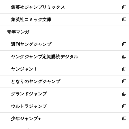
開
ウ
ン
ウ
し
集英社ジャンプリミックス
く
で
ド
ィ
い
新
開
ウ
ン
ウ
し
集英社コミック文庫
く
で
ド
ィ
い
新
開
ウ
ン
ウ
し
青年マンガ
く
で
ド
ィ
い
開
ウ
ン
ウ
週刊ヤングジャンプ
く
で
ド
ィ
新
開
ウ
ン
し
ヤングジャンプ定期購読デジタル
く
で
ド
い
新
開
ウ
ウ
し
ヤンジャン！
く
で
ィ
い
新
開
ン
ウ
し
となりのヤングジャンプ
く
ド
ィ
い
新
ウ
ン
ウ
し
グランドジャンプ
で
ド
ィ
い
新
開
ウ
ン
ウ
し
ウルトラジャンプ
く
で
ド
ィ
い
新
開
ウ
ン
ウ
し
少年ジャンプ+
く
で
ド
ィ
い
新
開
ウ
ン
ウ
し