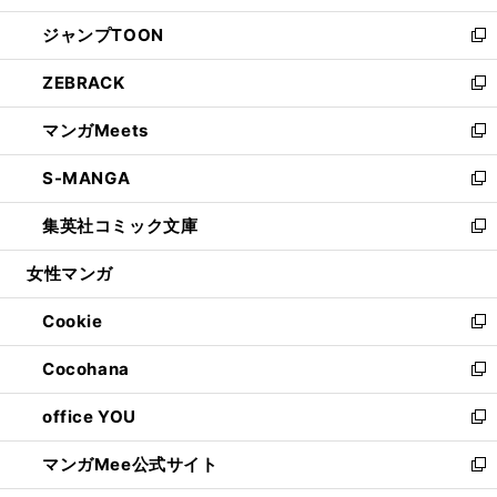
開
ウ
ン
ウ
し
ジャンプTOON
く
で
ド
ィ
い
新
開
ウ
ン
ウ
し
ZEBRACK
く
で
ド
ィ
い
新
開
ウ
ン
ウ
し
マンガMeets
く
で
ド
ィ
い
新
開
ウ
ン
ウ
し
S-MANGA
く
で
ド
ィ
い
新
開
ウ
ン
ウ
し
集英社コミック文庫
く
で
ド
ィ
い
新
開
ウ
ン
ウ
し
女性マンガ
く
で
ド
ィ
い
開
ウ
ン
ウ
Cookie
く
で
ド
ィ
新
開
ウ
ン
し
Cocohana
く
で
ド
い
新
開
ウ
ウ
し
office YOU
く
で
ィ
い
新
開
ン
ウ
し
マンガMee公式サイト
く
ド
ィ
い
新
ウ
ン
ウ
し