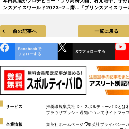
本田真凜がプロデビュー「プリ
高橋大輔、村元哉中、宇野
ンスアイスワールド2023−20
磨...「プリンスアイスワー
24」フォトギャラリー
2023−2024」フォトギャ
リー
前の記事へ
一覧に戻る
ebo
X
YouTube
Facebookで
Xでフォローする
ok
フォローする
サービス
推奨環境
集英社ID・スポルティーバIDとは
ブラウザプッシュ通知について
サイトマッ
企業情報
集英社ホームページ
集英社プライバシー
新