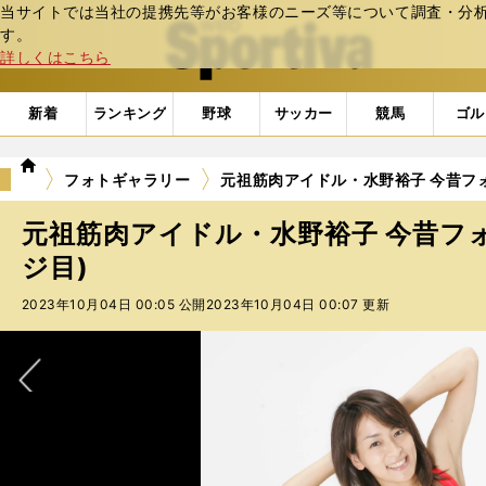
当サイトでは当社の提携先等がお客様のニーズ等について調査・分析し
web Sportiva (webスポルティーバ)
す。
詳しくはこちら
新着
ランキング
野球
サッカー
競馬
ゴル
we
フォトギャラリー
元祖筋肉アイドル・水野裕子 今昔フォ
b
ス
元祖筋肉アイドル・水野裕子 今昔フォ
ポ
ル
ジ目)
テ
2023年10月04日 00:05 公開
2023年10月04日 00:07 更新
ィ
ー
バ
次へ