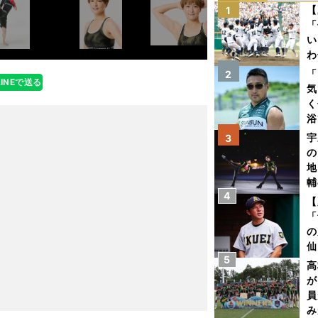
【
1
「
い
わ
だ
「
2
LINEで送る
気
く
浴
太
宇
3
ァ
の
地
輔
4
題
【
「
の
仙
5
か
高
画
が
員
み