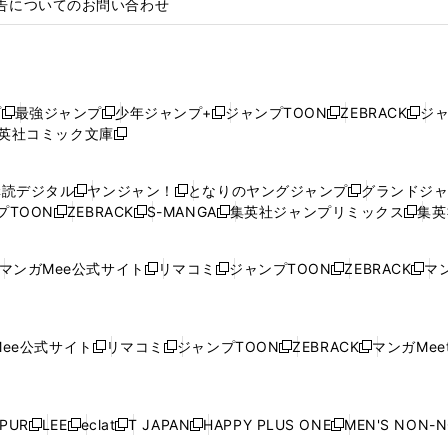
告についてのお問い合わせ
プ
最強ジャンプ
少年ジャンプ+
ジャンプTOON
ZEBRACK
ジ
新
新
新
新
新
英社コミック文庫
し
新
し
し
し
し
い
い
し
い
い
い
ウ
ウ
い
ウ
ウ
ウ
購読デジタル
ヤンジャン！
となりのヤングジャンプ
グランドジ
新
新
新
ィ
ィ
ウ
ィ
ィ
ィ
プTOON
ZEBRACK
S-MANGA
集英社ジャンプリミックス
集英
新
し
新
し
新
し
新
ン
ン
ィ
ン
ン
ン
し
い
し
い
し
い
し
ド
ド
ン
ド
ド
ド
い
ウ
い
ウ
い
ウ
い
ウ
ウ
ド
ウ
ウ
ウ
マンガMee公式サイト
リマコミ
ジャンプTOON
ZEBRACK
マン
新
新
新
新
ウ
ィ
ウ
ィ
ウ
ィ
ウ
で
で
ウ
で
で
で
し
し
し
し
し
ィ
ン
ィ
ン
ィ
ン
ィ
開
開
で
開
開
開
い
い
い
い
い
ン
ド
ン
ド
ン
ド
ン
く
く
開
く
く
く
ウ
ウ
ウ
ウ
ウ
ド
ウ
ド
ウ
ド
ウ
ド
ee公式サイト
リマコミ
ジャンプTOON
ZEBRACK
マンガMeet
く
新
新
新
新
ィ
ィ
ィ
ィ
ィ
ウ
で
ウ
で
ウ
で
ウ
し
し
し
し
ン
ン
ン
ン
ン
で
開
で
開
で
開
で
い
い
い
い
ド
ド
ド
ド
ド
開
く
開
く
開
く
開
ウ
ウ
ウ
ウ
ウ
ウ
ウ
ウ
ウ
PUR
LEE
eclat
T JAPAN
HAPPY PLUS ONE
MEN'S NON-
く
く
く
く
新
新
新
新
新
ィ
ィ
ィ
ィ
で
で
で
で
で