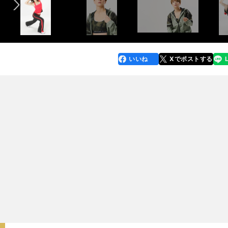
いいね
Xでポストする
line
faceboo
x
k