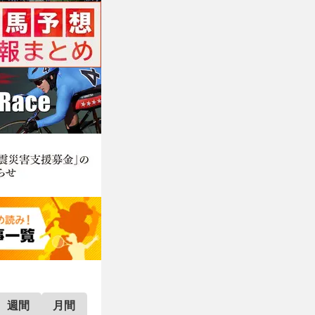
週間
月間