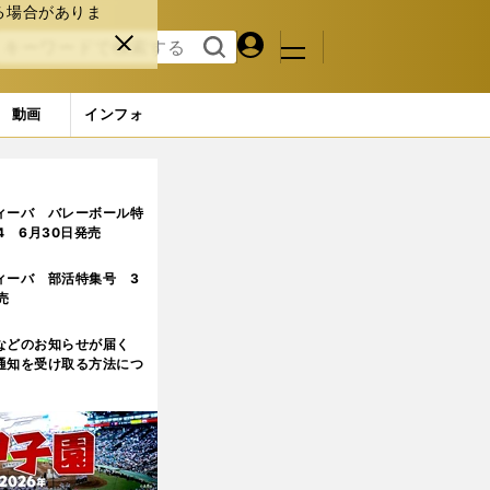
る場合がありま
マイペ
閉じ
検索
メニュ
ー
る
す
ジ
る
動画
インフォ
ィーバ バレーボール特
.4 6月30日発売
ィーバ 部活特集号 3
売
などのお知らせが届く
通知を受け取る方法につ