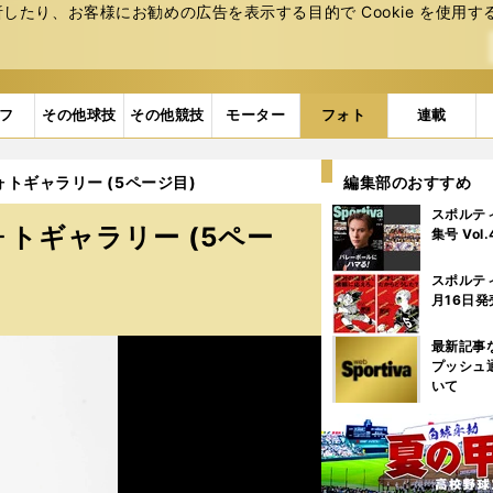
たり、お客様にお勧めの広告を表⽰する⽬的で Cookie を使⽤す
フ
その他球技
その他競技
モーター
フォト
連載
トギャラリー (5ページ目)
編集部のおすすめ
スポルテ
トギャラリー (5ペー
集号 Vol
スポルテ
月16日発
最新記事
プッシュ
いて