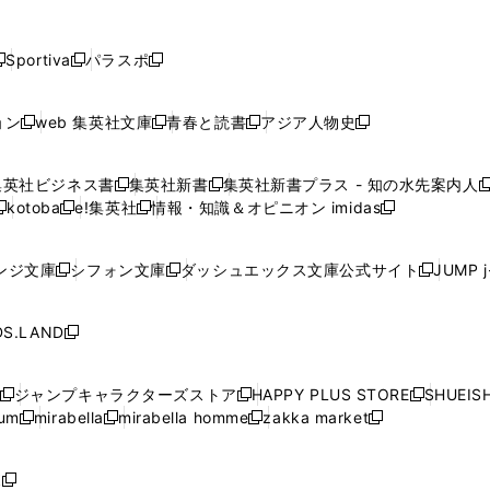
し
し
し
し
し
ン
ン
ン
ン
開
開
開
開
開
い
い
い
い
い
ド
ド
ド
ド
く
く
く
く
く
ウ
ウ
ウ
ウ
ウ
ウ
ウ
ウ
ウ
Sportiva
パラスポ
新
新
ィ
ィ
ィ
ィ
ィ
で
で
で
で
し
し
し
ン
ン
ン
ン
ン
開
開
開
開
い
い
い
ド
ド
ド
ド
ド
ョン
web 集英社文庫
青春と読書
アジア人物史
く
く
く
く
新
新
新
新
ウ
ウ
ウ
ウ
ウ
ウ
ウ
ウ
し
し
し
し
ィ
ィ
ィ
で
で
で
で
で
い
い
い
い
ン
ン
ン
集英社ビジネス書
集英社新書
集英社新書プラス - 知の水先案内人
開
開
開
開
開
新
新
新
ウ
ウ
ウ
ウ
ド
ド
ド
kotoba
e!集英社
情報・知識＆オピニオン imidas
く
く
く
く
く
新
し
新
し
新
ィ
ィ
ィ
ィ
ウ
ウ
ウ
し
し
い
し
い
し
ン
ン
ン
ン
で
で
で
い
い
ウ
い
ウ
い
ド
ド
ド
ド
ンジ文庫
シフォン文庫
ダッシュエックス文庫公式サイト
JUMP 
開
開
開
新
新
新
ウ
ウ
ィ
ウ
ィ
ウ
ウ
ウ
ウ
ウ
く
く
く
し
し
し
ィ
ィ
ン
ィ
ン
ィ
で
で
で
で
い
い
い
ン
ン
ド
ン
ド
ン
S.LAND
開
開
開
開
新
ウ
ウ
ウ
ド
ド
ウ
ド
ウ
ド
く
く
く
く
し
ィ
ィ
ィ
ウ
ウ
で
ウ
で
ウ
い
ン
ン
ン
ジャンプキャラクターズストア
HAPPY PLUS STORE
SHUEIS
で
で
開
で
開
で
新
新
新
ウ
ド
ド
ド
ium
mirabella
mirabella homme
zakka market
開
開
く
開
く
開
し
新
新
新
し
新
し
ィ
ウ
ウ
ウ
く
く
く
く
い
し
し
い
し
し
い
ン
で
で
で
ウ
い
い
ウ
い
い
ウ
ド
ボ
開
開
開
新