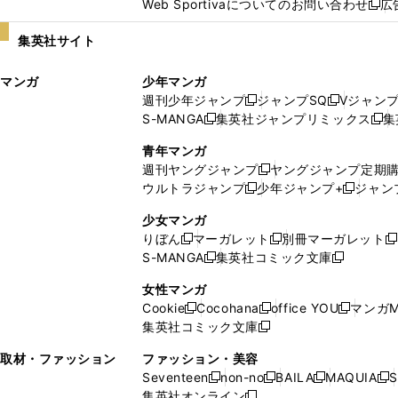
Web Sportivaについてのお問い合わせ
広
し
新
い
し
集英社サイト
ウ
い
ィ
ウ
マンガ
少年マンガ
ン
ィ
週刊少年ジャンプ
ジャンプSQ
Vジャン
ド
ン
新
新
S-MANGA
集英社ジャンプリミックス
集
ウ
ド
新
し
し
新
で
ウ
し
い
い
し
青年マンガ
開
で
い
ウ
ウ
い
週刊ヤングジャンプ
ヤングジャンプ定期
新
く
開
ウ
ィ
ィ
ウ
ウルトラジャンプ
少年ジャンプ+
ジャン
新
し
新
く
ィ
ン
ン
ィ
し
い
し
ン
ド
ド
ン
少女マンガ
い
ウ
い
ド
ウ
ウ
ド
りぼん
マーガレット
別冊マーガレット
新
新
新
ウ
ィ
ウ
ウ
で
で
ウ
S-MANGA
集英社コミック文庫
し
新
し
新
ィ
ン
ィ
で
開
開
で
い
し
い
し
ン
ド
ン
女性マンガ
開
く
く
開
ウ
い
ウ
い
ド
ウ
ド
Cookie
Cocohana
office YOU
マンガM
く
く
新
新
新
ィ
ウ
ィ
ウ
ウ
で
ウ
集英社コミック文庫
し
新
し
し
ン
ィ
ン
ィ
で
開
で
い
し
い
い
ド
ン
ド
ン
取材・ファッション
ファッション・美容
開
く
開
ウ
い
ウ
ウ
ウ
ド
ウ
ド
Seventeen
non-no
BAILA
MAQUIA
S
く
く
新
新
新
新
ィ
ウ
ィ
ィ
で
ウ
で
ウ
集英社オンライン