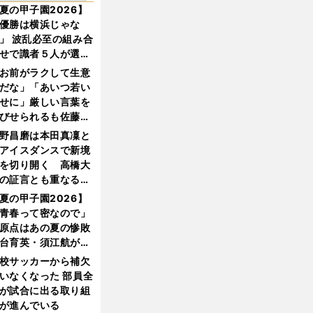
夏の甲子園2026】
優勝は横浜じゃな
」 波乱必至の組み合
せで識者５人が選ん
優勝校はここだ！
お前がラクして生意
だな」「あいつ若い
せに」厳しい言葉を
びせられるも佐藤慎
郎が貫いた誇りとフ
野昌磨は本田真凜と
ンへの思い
アイスダンスで新境
を切り開く 高橋大
の証言とも重なる課
と楽しさ
夏の甲子園2026】
青春って密なので」
原点はあの夏の惨敗
台育英・須江航が明
す"日本一1000日計
校サッカーから補欠
"のすべて
いなくなった 部員全
が試合に出る取り組
が進んでいる