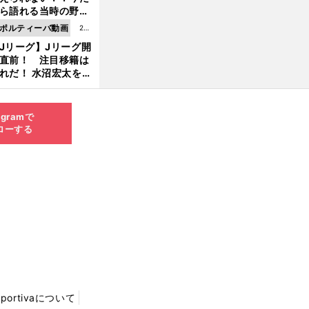
8.0
ら語れる当時の野球
4更
情とは...
ポルティーバ動画
202
新
Jリーグ】Jリーグ開
6.0
直前！ 注目移籍は
8.0
れだ！ 水沼宏太を水
3更
貴史がすこ〜し語る
新
agramで
ローする
Sportivaについて