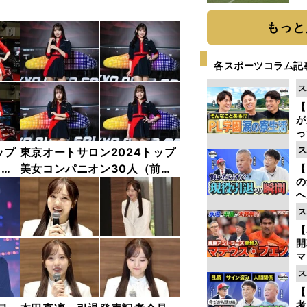
もっと
各スポーツコラム記
ス
【
が
っ
た
ス
ップ
東京オートサロン2024トップ
中
美女コンパニオン30人（前
【
の
編）「全身フォト」
へ
大
ス
エ
【
マ
島
ス
歳
【
考