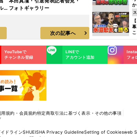
昌
本田真凜・引退発表記者会見・
か
ルド
フォトギャラリー
事
ス
ラ
【
幕
こ
次の記事へ
沼
Instagra
LINE
YouTubeで
LINEで
Inst
m
チャンネル登録
アカウント追加
フォ
利用規約・会員規約
特定商取引法に基づく表示・その他の事項
プ
ガイドライン
SHUEISHA Privacy Guideline
Setting of Cookies
web 