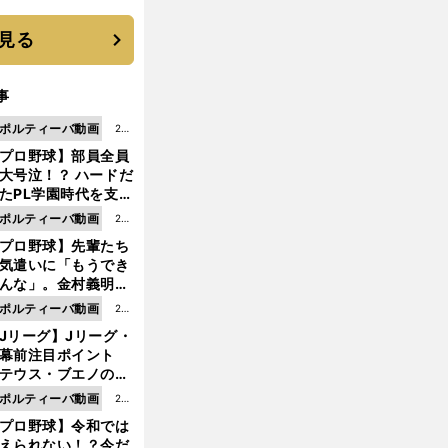
見る
事
ポルティーバ動画
202
プロ野球】部員全員
6.0
大号泣！？ ハードだ
8.0
たPL学園時代を支え
6更
ものとは
ポルティーバ動画
202
新
プロ野球】先輩たち
6.0
気遣いに「もうでき
8.0
んな」。金村義明＆
6更
塚光二が明かす引退
ポルティーバ動画
202
新
ピソード！
Jリーグ】Jリーグ・
6.0
開幕前注目ポイント
8.0
テウス・ブエノの鹿
5更
移籍！ 恐るべし15
ポルティーバ動画
202
新
磯部怜夢！
プロ野球】令和では
6.0
えられない！？今だ