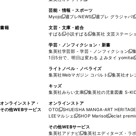
し
新
し
し
し
ン
ィ
ン
ン
開
で
開
で
い
し
い
い
い
ド
ン
ド
ド
芸能・情報・スポーツ
く
開
く
開
ウ
い
ウ
ウ
ウ
ウ
ド
ウ
ウ
Myojo
週プレNEWS
週プレ グラジャパ!
く
く
新
新
新
ィ
ウ
ィ
ィ
ィ
で
ウ
で
で
し
し
ン
ィ
ン
ン
ン
書籍
文芸・文庫・総合
開
で
開
開
い
い
ド
ン
ド
ド
ド
すばる
小説すばる
集英社 文芸ステーシ
く
開
く
く
新
新
ウ
ウ
ウ
ド
ウ
ウ
ウ
く
し
し
ィ
ィ
学芸・ノンフィクション・新書
で
ウ
で
で
で
い
い
ン
ン
集英社学芸部 - 学芸・ノンフィクション
開
で
開
開
開
新
ウ
ウ
ド
ド
1日5分で、明日は変わる よみタイ yomitai
く
開
く
く
く
し
新
ィ
ィ
ウ
ウ
く
い
ン
ン
ライトノベル・ノベライズ
で
で
ウ
ド
ド
集英社Webマガジン コバルト
集英社オレ
開
開
新
ィ
ウ
ウ
く
く
し
ン
キッズ
で
で
い
ド
集英社みらい文庫
集英社の児童図書 S-KID
開
開
新
ウ
ウ
く
く
し
ィ
オンラインストア・
オンラインストア
で
い
ン
その他WEBサービス
OTO
SHUEISHA MANGA-ART HERITAGE
開
新
ウ
ド
LEEマルシェ
SHOP Marisol
eclat prem
く
し
新
新
ィ
ウ
い
し
し
ン
その他WEBサービス
で
ウ
い
い
ド
集英社アドナビ
集英社エディターズ・ラ
開
新