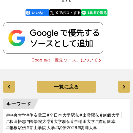
いいね
Xでポストする
LINEで送る
line
faceboo
x
k
Googleの「優先ソース」について
一覧に戻る
キーワード
#中央大学
#住友電工
#全日本大学駅伝
#出雲駅伝
#創価大学
#和田悟志
#國學院大学
#大学駅伝
#早稲田大学
#渡辺康幸
#箱根駅伝
#青山学院大学
#駅伝2026
#駒澤大学