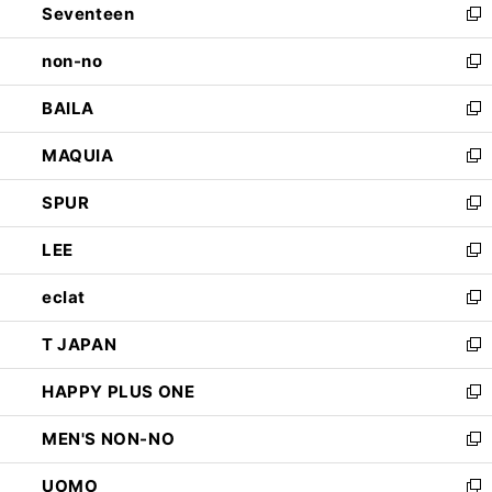
Seventeen
く
で
ド
新
開
ウ
し
non-no
く
で
い
新
開
ウ
し
BAILA
く
ィ
い
新
ン
ウ
し
MAQUIA
ド
ィ
い
新
ウ
ン
ウ
し
SPUR
で
ド
ィ
い
新
開
ウ
ン
ウ
し
LEE
く
で
ド
ィ
い
新
開
ウ
ン
ウ
し
eclat
く
で
ド
ィ
い
新
開
ウ
ン
ウ
し
T JAPAN
く
で
ド
ィ
い
新
開
ウ
ン
ウ
し
HAPPY PLUS ONE
く
で
ド
ィ
い
新
開
ウ
ン
ウ
し
MEN'S NON-NO
く
で
ド
ィ
い
新
開
ウ
ン
ウ
し
UOMO
く
で
ド
ィ
い
新