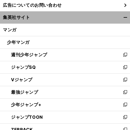
広告についてのお問い合わせ
い
ウ
集英社サイト
ィ
開
ン
く/
マンガ
ド
閉
ウ
じ
少年マンガ
で
る
開
週刊少年ジャンプ
く
新
し
ジャンプSQ
い
新
ウ
し
Vジャンプ
ィ
い
新
ン
ウ
し
最強ジャンプ
ド
ィ
い
新
ウ
ン
ウ
し
少年ジャンプ+
で
ド
ィ
い
新
開
ウ
ン
ウ
し
ジャンプTOON
く
で
ド
ィ
い
新
開
ウ
ン
ウ
し
ZEBRACK
く
で
ド