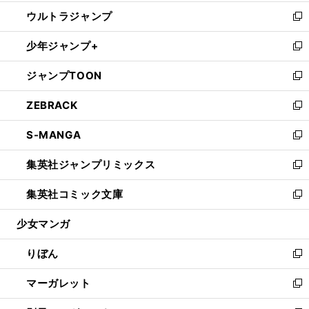
開
ウ
ン
ウ
し
ウルトラジャンプ
く
で
ド
ィ
い
新
開
ウ
ン
ウ
し
少年ジャンプ+
く
で
ド
ィ
い
新
開
ウ
ン
ウ
し
ジャンプTOON
く
で
ド
ィ
い
新
開
ウ
ン
ウ
し
ZEBRACK
く
で
ド
ィ
い
新
開
ウ
ン
ウ
し
S-MANGA
く
で
ド
ィ
い
新
開
ウ
ン
ウ
し
集英社ジャンプリミックス
く
で
ド
ィ
い
新
開
ウ
ン
ウ
し
集英社コミック文庫
く
で
ド
ィ
い
新
開
ウ
ン
ウ
し
少女マンガ
く
で
ド
ィ
い
開
ウ
ン
ウ
りぼん
く
で
ド
ィ
新
開
ウ
ン
し
マーガレット
く
で
ド
い
新
開
ウ
ウ
し