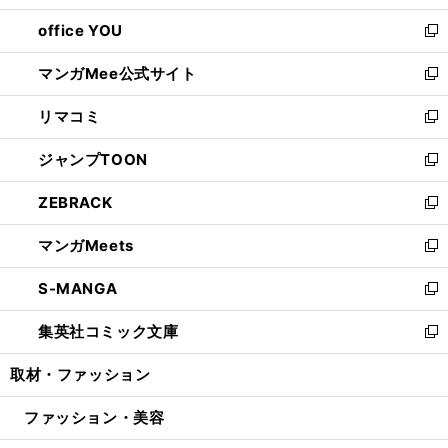
開
ウ
ウ
し
office YOU
く
で
ィ
い
新
開
ン
ウ
し
マンガMee公式サイト
く
ド
ィ
い
新
ウ
ン
ウ
し
リマコミ
で
ド
ィ
い
新
開
ウ
ン
ウ
し
ジャンプTOON
く
で
ド
ィ
い
新
開
ウ
ン
ウ
し
ZEBRACK
く
で
ド
ィ
い
新
開
ウ
ン
ウ
し
マンガMeets
く
で
ド
ィ
い
新
開
ウ
ン
ウ
し
S-MANGA
く
で
ド
ィ
い
新
開
ウ
ン
ウ
し
集英社コミック文庫
く
で
ド
ィ
い
新
開
ウ
ン
ウ
し
取材・ファッション
く
で
ド
ィ
い
開
ウ
ン
ウ
ファッション・美容
く
で
ド
ィ
開
ウ
ン