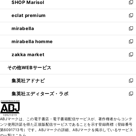
SHOP Marisol
く
で
ド
ィ
い
新
開
ウ
ン
ウ
し
eclat premium
く
で
ド
ィ
い
新
開
ウ
ン
ウ
し
mirabella
く
で
ド
ィ
い
新
開
ウ
ン
ウ
し
mirabella homme
く
で
ド
ィ
い
新
開
ウ
ン
ウ
し
zakka market
く
で
ド
ィ
い
新
開
ウ
ン
ウ
し
その他WEBサービス
く
で
ド
ィ
い
開
ウ
ン
ウ
集英社アドナビ
く
で
ド
ィ
新
開
ウ
ン
し
集英社エディターズ・ラボ
く
で
ド
い
新
開
ウ
ウ
し
く
で
ィ
い
開
ン
ウ
ABJマークは、この電子書店・電子書籍配信サービスが、著作権者からコンテ
く
ド
ィ
ンツ使用許諾を得た正規版配信サービスであることを示す登録商標（登録番号
ウ
ン
第6091713号）です。ABJマークの詳細、ABJマークを掲示しているサービス
で
ド
の一覧はこちら。