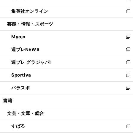
開
ウ
ン
ウ
し
集英社オンライン
く
で
ド
ィ
い
新
開
ウ
ン
ウ
し
芸能・情報・スポーツ
く
で
ド
ィ
い
開
ウ
ン
ウ
Myojo
く
で
ド
ィ
新
開
ウ
ン
し
週プレNEWS
く
で
ド
い
新
開
ウ
ウ
し
週プレ グラジャパ!
く
で
ィ
い
新
開
ン
ウ
し
Sportiva
く
ド
ィ
い
新
ウ
ン
ウ
し
パラスポ
で
ド
ィ
い
新
開
ウ
ン
ウ
し
書籍
く
で
ド
ィ
い
開
ウ
ン
ウ
文芸・文庫・総合
く
で
ド
ィ
開
ウ
ン
すばる
く
で
ド
新
開
ウ