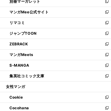
別冊マーガレット
く
で
ィ
い
新
開
ン
ウ
し
マンガMee公式サイト
く
ド
ィ
い
新
ウ
ン
ウ
し
リマコミ
で
ド
ィ
い
新
開
ウ
ン
ウ
し
ジャンプTOON
く
で
ド
ィ
い
新
開
ウ
ン
ウ
し
ZEBRACK
く
で
ド
ィ
い
新
開
ウ
ン
ウ
し
マンガMeets
く
で
ド
ィ
い
新
開
ウ
ン
ウ
し
S-MANGA
く
で
ド
ィ
い
新
開
ウ
ン
ウ
し
集英社コミック文庫
く
で
ド
ィ
い
新
開
ウ
ン
ウ
し
女性マンガ
く
で
ド
ィ
い
開
ウ
ン
ウ
Cookie
く
で
ド
ィ
新
開
ウ
ン
し
Cocohana
く
で
ド
い
新