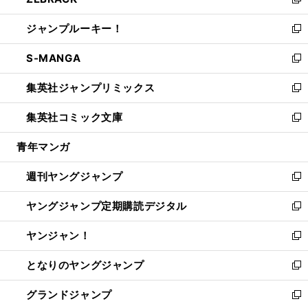
ィ
い
新
開
ウ
ン
ウ
し
ジャンプルーキー！
く
で
ド
ィ
い
新
開
ウ
ン
ウ
し
S-MANGA
く
で
ド
ィ
い
新
開
ウ
ン
ウ
し
集英社ジャンプリミックス
く
で
ド
ィ
い
新
開
ウ
ン
ウ
し
集英社コミック文庫
く
で
ド
ィ
い
新
開
ウ
ン
ウ
し
青年マンガ
く
で
ド
ィ
い
開
ウ
ン
ウ
週刊ヤングジャンプ
く
で
ド
ィ
新
開
ウ
ン
し
ヤングジャンプ定期購読デジタル
く
で
ド
い
新
開
ウ
ウ
し
ヤンジャン！
く
で
ィ
い
新
開
ン
ウ
し
となりのヤングジャンプ
く
ド
ィ
い
新
ウ
ン
ウ
し
グランドジャンプ
で
ド
ィ
い
新