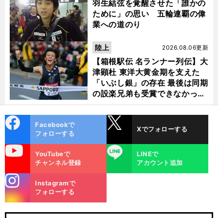
羽生結弦を覚醒させた「誰かの
ために」の思い 五輪連覇の偉
業への道のり
陸上
2026.08.06更新
【箱根駅伝 名ランナー列伝】大
津顕杜 東洋大黄金期を支えた
「いぶし銀」の存在 最後は同期
の設楽兄弟も受賞できなかった
金栗杯に輝く
cebo
X
Facebookで
Xでフォローする
ok
フォローする
uTube
LINE
YouTubeで
LINEで
チャンネル登録
アカウント追加
stagra
Instagramで
m
フォローする