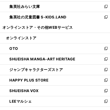
開
ウ
ン
ウ
集英社みらい文庫
く
で
ド
ィ
新
開
ウ
ン
し
集英社の児童図書 S-KIDS.LAND
く
で
ド
い
新
開
ウ
ウ
し
オンラインストア・
その他WEBサービス
く
で
ィ
い
開
ン
ウ
オンラインストア
く
ド
ィ
ウ
ン
OTO
で
ド
新
開
ウ
し
SHUEISHA MANGA-ART HERITAGE
く
で
い
新
開
ウ
し
ジャンプキャラクターズストア
く
ィ
い
新
ン
ウ
し
HAPPY PLUS STORE
ド
ィ
い
新
ウ
ン
ウ
し
SHUEISHA VOX
で
ド
ィ
い
新
開
ウ
ン
ウ
し
LEEマルシェ
く
で
ド
ィ
い
新
開
ウ
ン
ウ
し