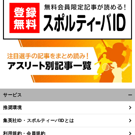
【
箱
】
？
中
.
.
.
.
.
.
」
根駅伝
2026
渡辺康幸が分析する上位校候補
青山学院大学がやっぱり強い
「
央大学は特に
サービス
開
く/
推奨環境
閉
じ
集英社ID・スポルティーバIDとは
る
利用規約・会員規約