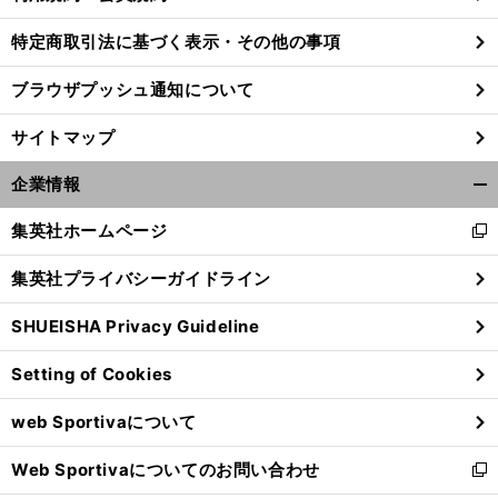
特定商取引法に基づく表示・その他の事項
ブラウザプッシュ通知について
サイトマップ
企業情報
開
く/
集英社ホームページ
新
閉
し
じ
集英社プライバシーガイドライン
い
る
ウ
SHUEISHA Privacy Guideline
ィ
ン
Setting of Cookies
ド
ウ
web Sportivaについて
で
開
Web Sportivaについてのお問い合わせ
く
新
し