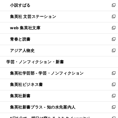
し
小説すばる
く
で
い
新
開
ウ
し
集英社 文芸ステーション
く
ィ
い
新
ン
ウ
し
web 集英社文庫
ド
ィ
い
新
ウ
ン
ウ
し
青春と読書
で
ド
ィ
い
新
開
ウ
ン
ウ
し
アジア人物史
く
で
ド
ィ
い
新
開
ウ
ン
ウ
し
学芸・ノンフィクション・新書
く
で
ド
ィ
い
開
ウ
ン
ウ
集英社学芸部 - 学芸・ノンフィクション
く
で
ド
ィ
新
開
ウ
ン
し
集英社ビジネス書
く
で
ド
い
新
開
ウ
ウ
し
集英社新書
く
で
ィ
い
新
開
ン
ウ
し
集英社新書プラス - 知の水先案内人
く
ド
ィ
い
新
ウ
ン
ウ
し