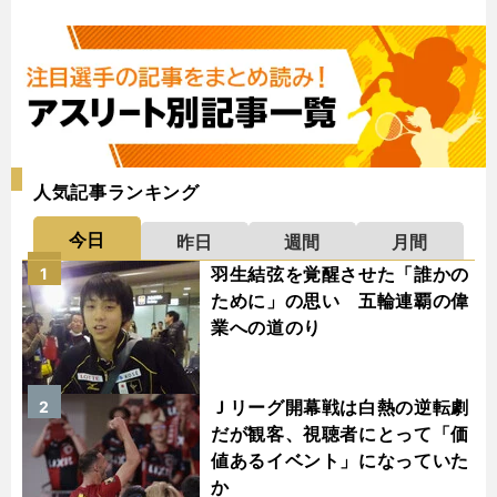
人気記事ランキング
今日
昨日
週間
月間
羽生結弦を覚醒させた「誰かの
1
ために」の思い 五輪連覇の偉
業への道のり
Ｊリーグ開幕戦は白熱の逆転劇
2
だが観客、視聴者にとって「価
値あるイベント」になっていた
か