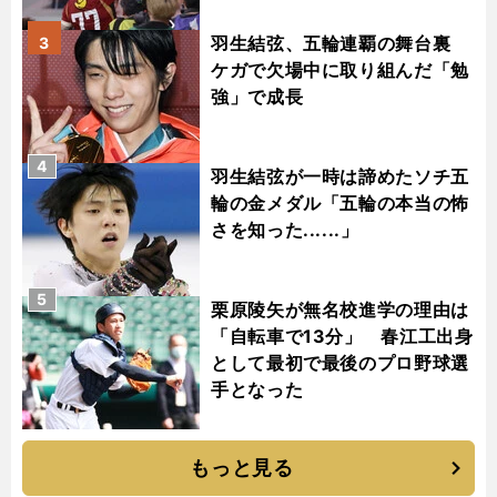
羽生結弦、五輪連覇の舞台裏
3
ケガで欠場中に取り組んだ「勉
強」で成長
4
羽生結弦が一時は諦めたソチ五
輪の金メダル「五輪の本当の怖
さを知った......」
5
栗原陵矢が無名校進学の理由は
「自転車で13分」 春江工出身
として最初で最後のプロ野球選
手となった
もっと見る