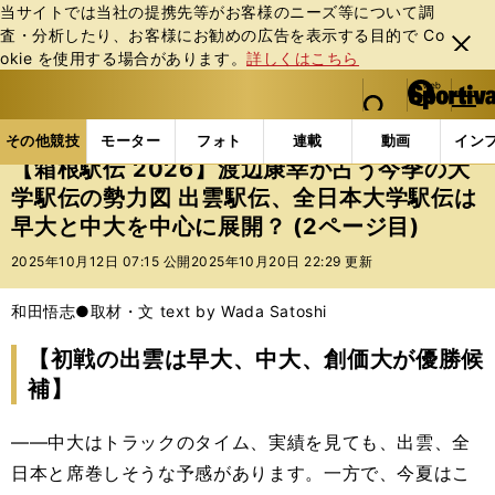
当サイトでは当社の提携先等がお客様のニーズ等について調
査・分析したり、お客様にお勧めの広告を表⽰する⽬的で Co
閉じ
okie を使⽤する場合があります。
詳しくはこちら
る
マイペ
web Sportiva (webスポルティーバ)
検索
メニュ
we
ー
その他競技の記事一覧
陸上
【箱根駅伝 2026】
b
ジ
その他競技
モーター
フォト
連載
動画
イン
ス
【箱根駅伝 2026】渡辺康幸が占う今季の大
ポ
学駅伝の勢力図 出雲駅伝、全日本大学駅伝は
ル
早大と中大を中心に展開？ (2ページ目)
テ
ィ
2025年10月12日 07:15 公開
2025年10月20日 22:29 更新
ー
バ
和田悟志●取材・文 text by Wada Satoshi
【初戦の出雲は早大、中大、創価大が優勝候
補】
――中大はトラックのタイム、実績を見ても、出雲、全
日本と席巻しそうな予感があります。一方で、今夏はこ