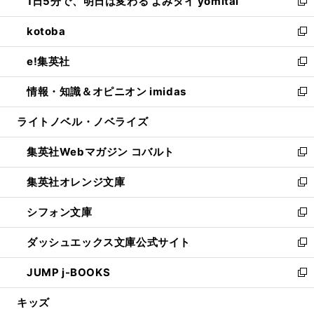
1日5分で、明日は変わる よみタイ yomitai
で
ド
ィ
い
新
開
ウ
ン
ウ
し
kotoba
く
で
ド
ィ
い
新
開
ウ
ン
ウ
し
e!集英社
く
で
ド
ィ
い
新
開
ウ
ン
ウ
し
情報・知識＆オピニオン imidas
く
で
ド
ィ
い
新
開
ウ
ン
ウ
し
ライトノベル・ノベライズ
く
で
ド
ィ
い
開
ウ
ン
ウ
集英社Webマガジン コバルト
く
で
ド
ィ
新
開
ウ
ン
し
集英社オレンジ文庫
く
で
ド
い
新
開
ウ
ウ
し
シフォン文庫
く
で
ィ
い
新
開
ン
ウ
し
ダッシュエックス文庫公式サイト
く
ド
ィ
い
新
ウ
ン
ウ
し
JUMP j-BOOKS
で
ド
ィ
い
新
開
ウ
ン
ウ
し
キッズ
く
で
ド
ィ
い