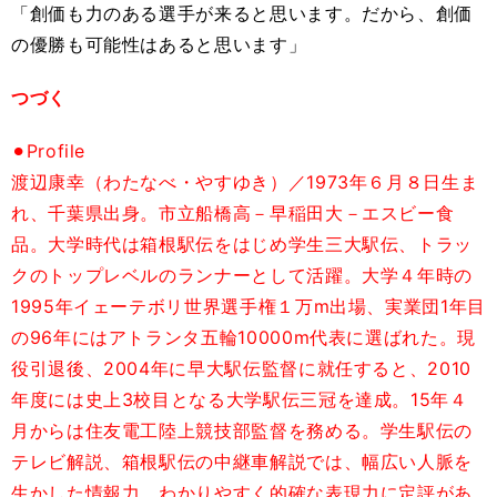
「創価も力のある選手が来ると思います。だから、創価
の優勝も可能性はあると思います」
つづく
⚫︎Profile
渡辺康幸（わたなべ・やすゆき）／1973年６月８日生ま
れ、千葉県出身。市立船橋高－早稲田大－エスビー食
品。大学時代は箱根駅伝をはじめ学生三大駅伝、トラッ
クのトップレベルのランナーとして活躍。大学４年時の
1995年イェーテボリ世界選手権１万m出場、実業団1年目
の96年にはアトランタ五輪10000m代表に選ばれた。現
役引退後、2004年に早大駅伝監督に就任すると、2010
年度には史上3校目となる大学駅伝三冠を達成。15年４
月からは住友電工陸上競技部監督を務める。学生駅伝の
テレビ解説、箱根駅伝の中継車解説では、幅広い人脈を
生かした情報力、わかりやすく的確な表現力に定評があ