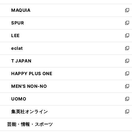
ン
ウ
し
MAQUIA
ド
ィ
い
新
ウ
ン
ウ
し
SPUR
で
ド
ィ
い
新
開
ウ
ン
ウ
し
LEE
く
で
ド
ィ
い
新
開
ウ
ン
ウ
し
eclat
く
で
ド
ィ
い
新
開
ウ
ン
ウ
し
T JAPAN
く
で
ド
ィ
い
新
開
ウ
ン
ウ
し
HAPPY PLUS ONE
く
で
ド
ィ
い
新
開
ウ
ン
ウ
し
MEN'S NON-NO
く
で
ド
ィ
い
新
開
ウ
ン
ウ
し
UOMO
く
で
ド
ィ
い
新
開
ウ
ン
ウ
し
集英社オンライン
く
で
ド
ィ
い
新
開
ウ
ン
ウ
し
芸能・情報・スポーツ
く
で
ド
ィ
い
開
ウ
ン
ウ