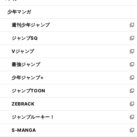
閉
ウ
じ
少年マンガ
で
る
開
週刊少年ジャンプ
く
新
し
ジャンプSQ
い
新
ウ
し
Vジャンプ
ィ
い
新
ン
ウ
し
最強ジャンプ
ド
ィ
い
新
ウ
ン
ウ
し
少年ジャンプ+
で
ド
ィ
い
新
開
ウ
ン
ウ
し
ジャンプTOON
く
で
ド
ィ
い
新
開
ウ
ン
ウ
し
ZEBRACK
く
で
ド
ィ
い
新
開
ウ
ン
ウ
し
ジャンプルーキー！
く
で
ド
ィ
い
新
開
ウ
ン
ウ
し
S-MANGA
く
で
ド
ィ
い
新
開
ウ