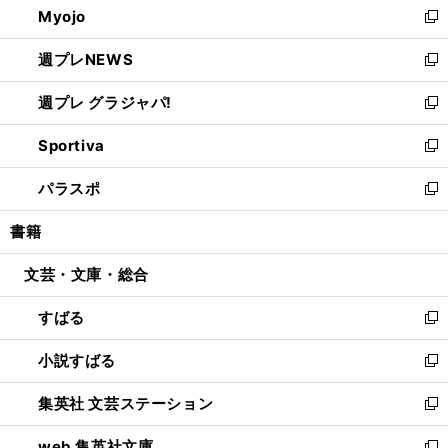
Myojo
く
で
ド
ィ
新
開
ウ
ン
し
週プレNEWS
く
で
ド
い
新
開
ウ
ウ
し
週プレ グラジャパ!
く
で
ィ
い
新
開
ン
ウ
し
Sportiva
く
ド
ィ
い
新
ウ
ン
ウ
し
パラスポ
で
ド
ィ
い
新
開
ウ
ン
ウ
し
書籍
く
で
ド
ィ
い
開
ウ
ン
ウ
文芸・文庫・総合
く
で
ド
ィ
開
ウ
ン
すばる
く
で
ド
新
開
ウ
し
小説すばる
く
で
い
新
開
ウ
し
集英社 文芸ステーション
く
ィ
い
新
ン
ウ
し
web 集英社文庫
ド