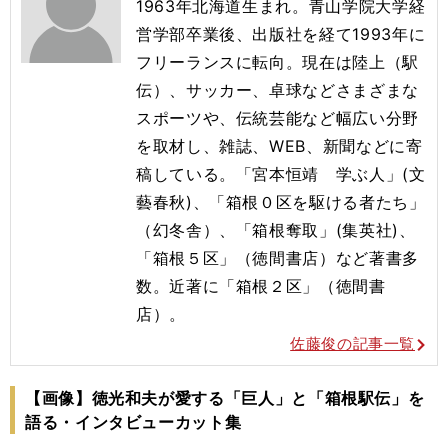
1963年北海道生まれ。青山学院大学経
営学部卒業後、出版社を経て1993年に
フリーランスに転向。現在は陸上（駅
伝）、サッカー、卓球などさまざまな
スポーツや、伝統芸能など幅広い分野
を取材し、雑誌、WEB、新聞などに寄
稿している。「宮本恒靖 学ぶ人」(文
藝春秋)、「箱根０区を駆ける者たち」
（幻冬舎）、「箱根奪取」(集英社)、
「箱根５区」（徳間書店）など著書多
数。近著に「箱根２区」（徳間書
店）。
佐藤俊の記事一覧
【画像】徳光和夫が愛する「巨人」と「箱根駅伝」を
語る・インタビューカット集