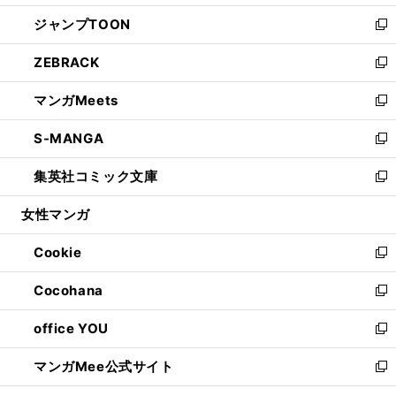
開
ウ
ン
ウ
し
ジャンプTOON
く
で
ド
ィ
い
新
開
ウ
ン
ウ
し
ZEBRACK
く
で
ド
ィ
い
新
開
ウ
ン
ウ
し
マンガMeets
く
で
ド
ィ
い
新
開
ウ
ン
ウ
し
S-MANGA
く
で
ド
ィ
い
新
開
ウ
ン
ウ
し
集英社コミック文庫
く
で
ド
ィ
い
新
開
ウ
ン
ウ
し
女性マンガ
く
で
ド
ィ
い
開
ウ
ン
ウ
Cookie
く
で
ド
ィ
新
開
ウ
ン
し
Cocohana
く
で
ド
い
新
開
ウ
ウ
し
office YOU
く
で
ィ
い
新
開
ン
ウ
し
マンガMee公式サイト
く
ド
ィ
い
新
ウ
ン
ウ
し