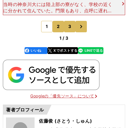
当時の神奈川大には陸上部の寮がなく、学校の近く
に分かれて住んでいた。門限もあり、点呼に遅れた
者は先輩からこっぴどく怒られた。中野は生活面で
問題はなかったが、競技では故障に悩まされた。高
次
1
2
3
のページへ
校まで中距離メイ
1 / 3
いいね
Xでポストする
LINEで送る
line
faceboo
x
k
Googleの「優先ソース」について
著者プロフィール
佐藤俊 (さとう・しゅん)