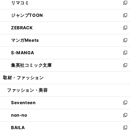
リマコミ
で
ド
ィ
い
新
開
ウ
ン
ウ
し
ジャンプTOON
く
で
ド
ィ
い
新
開
ウ
ン
ウ
し
ZEBRACK
く
で
ド
ィ
い
新
開
ウ
ン
ウ
し
マンガMeets
く
で
ド
ィ
い
新
開
ウ
ン
ウ
し
S-MANGA
く
で
ド
ィ
い
新
開
ウ
ン
ウ
し
集英社コミック文庫
く
で
ド
ィ
い
新
開
ウ
ン
ウ
し
取材・ファッション
く
で
ド
ィ
い
開
ウ
ン
ウ
ファッション・美容
く
で
ド
ィ
開
ウ
ン
Seventeen
く
で
ド
新
開
ウ
し
non-no
く
で
い
新
開
ウ
し
BAILA
く
ィ
い
新