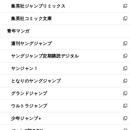
ン
ウ
し
集英社ジャンプリミックス
く
で
ド
ィ
い
新
開
ウ
ン
ウ
し
集英社コミック文庫
く
で
ド
ィ
い
新
開
ウ
ン
ウ
し
青年マンガ
く
で
ド
ィ
い
開
ウ
ン
ウ
週刊ヤングジャンプ
く
で
ド
ィ
新
開
ウ
ン
し
ヤングジャンプ定期購読デジタル
く
で
ド
い
新
開
ウ
ウ
し
ヤンジャン！
く
で
ィ
い
新
開
ン
ウ
し
となりのヤングジャンプ
く
ド
ィ
い
新
ウ
ン
ウ
し
グランドジャンプ
で
ド
ィ
い
新
開
ウ
ン
ウ
し
ウルトラジャンプ
く
で
ド
ィ
い
新
開
ウ
ン
ウ
し
少年ジャンプ+
く
で
ド
ィ
い
新
開
ウ
ン
ウ
し