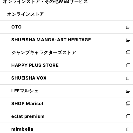
オンラインストア・
その他WEBサービス
く
で
ィ
い
開
ン
ウ
オンラインストア
く
ド
ィ
ウ
ン
OTO
で
ド
新
開
ウ
し
SHUEISHA MANGA-ART HERITAGE
く
で
い
新
開
ウ
し
ジャンプキャラクターズストア
く
ィ
い
新
ン
ウ
し
HAPPY PLUS STORE
ド
ィ
い
新
ウ
ン
ウ
し
SHUEISHA VOX
で
ド
ィ
い
新
開
ウ
ン
ウ
し
LEEマルシェ
く
で
ド
ィ
い
新
開
ウ
ン
ウ
し
SHOP Marisol
く
で
ド
ィ
い
新
開
ウ
ン
ウ
し
eclat premium
く
で
ド
ィ
い
新
開
ウ
ン
ウ
し
mirabella
く
で
ド
ィ
い
新