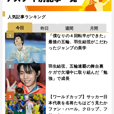
人気記事ランキング
今日
昨日
週間
月間
「僕なりの４回転半ができた」
1
最後の五輪、羽生結弦がこだわ
ったジャンプの美学
羽生結弦、五輪連覇の舞台裏
2
ケガで欠場中に取り組んだ「勉
強」で成長
【ワールドカップ】サッカー日
3
本代表を名将たちはどう見たか
ファン・ハール、クロップ、フ