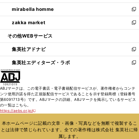
開
ウ
ン
ウ
し
mirabella homme
く
で
ド
ィ
い
新
開
ウ
ン
ウ
し
zakka market
く
で
ド
ィ
い
新
開
ウ
ン
ウ
し
その他WEBサービス
く
で
ド
ィ
い
開
ウ
ン
ウ
集英社アドナビ
く
で
ド
ィ
新
開
ウ
ン
し
集英社エディターズ・ラボ
く
で
ド
い
新
開
ウ
ウ
し
く
で
ィ
い
開
ン
ウ
ABJマークは、この電子書店・電子書籍配信サービスが、著作権者からコンテ
く
ド
ィ
ンツ使用許諾を得た正規版配信サービスであることを示す登録商標（登録番号
ウ
ン
第6091713号）です。ABJマークの詳細、ABJマークを掲示しているサービス
で
ド
の一覧はこちら。
開
ウ
https://aebs.or.jp/
新
く
で
し
い
開
本ホームページに記載の文章・画像・写真などを無断で複製するこ
ウ
く
とは法律で禁じられています。全ての著作権は株式会社 集英社に帰
ィ
属します。
ン