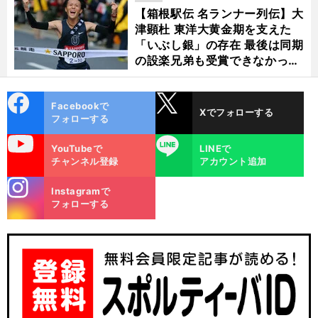
【箱根駅伝 名ランナー列伝】大
津顕杜 東洋大黄金期を支えた
「いぶし銀」の存在 最後は同期
の設楽兄弟も受賞できなかった
金栗杯に輝く
cebo
X
Facebookで
Xでフォローする
ok
フォローする
uTube
LINE
YouTubeで
LINEで
チャンネル登録
アカウント追加
stagra
Instagramで
m
フォローする