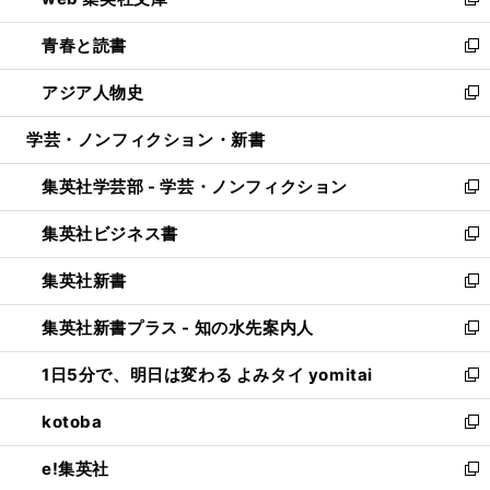
ィ
い
新
ウ
ン
ウ
し
青春と読書
で
ド
ィ
い
新
開
ウ
ン
ウ
し
アジア人物史
く
で
ド
ィ
い
新
開
ウ
ン
ウ
し
学芸・ノンフィクション・新書
く
で
ド
ィ
い
開
ウ
ン
ウ
集英社学芸部 - 学芸・ノンフィクション
く
で
ド
ィ
新
開
ウ
ン
し
集英社ビジネス書
く
で
ド
い
新
開
ウ
ウ
し
集英社新書
く
で
ィ
い
新
開
ン
ウ
し
集英社新書プラス - 知の水先案内人
く
ド
ィ
い
新
ウ
ン
ウ
し
1日5分で、明日は変わる よみタイ yomitai
で
ド
ィ
い
新
開
ウ
ン
ウ
し
kotoba
く
で
ド
ィ
い
新
開
ウ
ン
ウ
し
e!集英社
く
で
ド
ィ
い
新