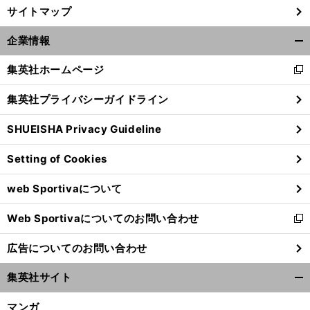
サイトマップ
企業情報
開
く/
集英社ホームページ
新
閉
し
じ
集英社プライバシーガイドライン
い
る
ウ
SHUEISHA Privacy Guideline
ィ
ン
Setting of Cookies
ド
ウ
web Sportivaについて
で
開
Web Sportivaについてのお問い合わせ
く
新
し
広告についてのお問い合わせ
い
ウ
集英社サイト
ィ
開
ン
く/
マンガ
ド