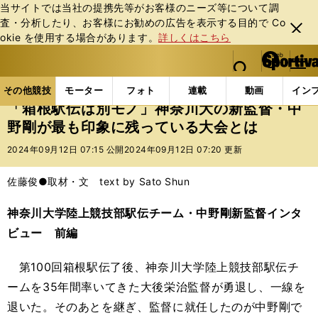
当サイトでは当社の提携先等がお客様のニーズ等について調
査・分析したり、お客様にお勧めの広告を表⽰する⽬的で Co
閉じ
okie を使⽤する場合があります。
詳しくはこちら
る
マイペ
web Sportiva (webスポルティーバ)
検索
メニュ
we
ー
その他競技の記事一覧
陸上
「箱根駅伝は別モノ」
b
ジ
その他競技
モーター
フォト
連載
動画
イン
ス
「箱根駅伝は別モノ」神奈川大の新監督・中
ポ
野剛が最も印象に残っている大会とは
ル
テ
2024年09月12日 07:15 公開
2024年09月12日 07:20 更新
ィ
ー
佐藤俊●取材・文 text by Sato Shun
バ
神奈川大学陸上競技部駅伝チーム・中野剛新監督インタ
ビュー 前編
第100回箱根駅伝了後、神奈川大学陸上競技部駅伝チ
ームを35年間率いてきた大後栄治監督が勇退し、一線を
退いた。そのあとを継ぎ、監督に就任したのが中野剛で