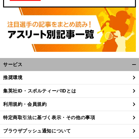
・
」
前
へ
サービス
開
く/
推奨環境
閉
じ
集英社ID・スポルティーバIDとは
る
利用規約・会員規約
特定商取引法に基づく表示・その他の事項
ブラウザプッシュ通知について