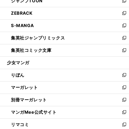
ジャンプTOON
く
で
ド
ィ
い
新
開
ウ
ン
ウ
し
ZEBRACK
く
で
ド
ィ
い
新
開
ウ
ン
ウ
し
S-MANGA
く
で
ド
ィ
い
新
開
ウ
ン
ウ
し
集英社ジャンプリミックス
く
で
ド
ィ
い
新
開
ウ
ン
ウ
し
集英社コミック文庫
く
で
ド
ィ
い
新
開
ウ
ン
ウ
し
少女マンガ
く
で
ド
ィ
い
開
ウ
ン
ウ
りぼん
く
で
ド
ィ
新
開
ウ
ン
し
マーガレット
く
で
ド
い
新
開
ウ
ウ
し
別冊マーガレット
く
で
ィ
い
新
開
ン
ウ
し
マンガMee公式サイト
く
ド
ィ
い
新
ウ
ン
ウ
し
リマコミ
で
ド
ィ
い
新