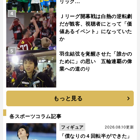
リック...
4
Ｊリーグ開幕戦は白熱の逆転劇
だが観客、視聴者にとって「価
値あるイベント」になっていた
か
5
羽生結弦を覚醒させた「誰かの
ために」の思い 五輪連覇の偉
業への道のり
もっと見る
各スポーツコラム記事
フィギュア
2026.08.10更新
「僕なりの４回転半ができた」