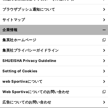
ブラウザプッシュ通知について
サイトマップ
企業情報
開
く/
集英社ホームページ
新
閉
し
じ
集英社プライバシーガイドライン
い
る
ウ
SHUEISHA Privacy Guideline
ィ
ン
Setting of Cookies
ド
ウ
web Sportivaについて
で
開
Web Sportivaについてのお問い合わせ
く
新
し
広告についてのお問い合わせ
い
ウ