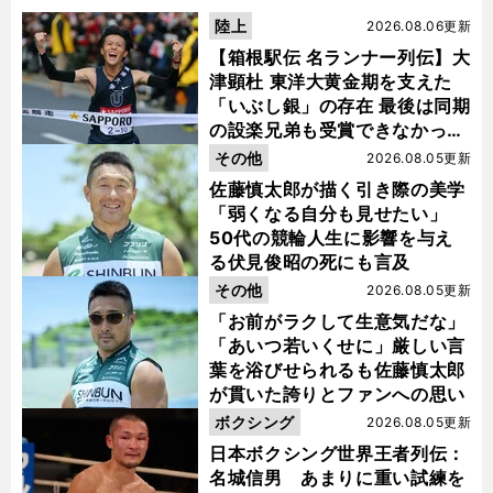
陸上
2026.08.06更新
【箱根駅伝 名ランナー列伝】大
津顕杜 東洋大黄金期を支えた
「いぶし銀」の存在 最後は同期
の設楽兄弟も受賞できなかった
金栗杯に輝く
その他
2026.08.05更新
佐藤慎太郎が描く引き際の美学
「弱くなる自分も見せたい」
50代の競輪人生に影響を与え
る伏見俊昭の死にも言及
その他
2026.08.05更新
「お前がラクして生意気だな」
「あいつ若いくせに」厳しい言
葉を浴びせられるも佐藤慎太郎
が貫いた誇りとファンへの思い
ボクシング
2026.08.05更新
日本ボクシング世界王者列伝：
名城信男 あまりに重い試練を