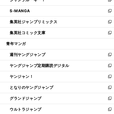
ド
ィ
い
新
開
ウ
ン
ウ
し
S-MANGA
く
で
ド
ィ
い
新
開
ウ
ン
ウ
し
集英社ジャンプリミックス
く
で
ド
ィ
い
新
開
ウ
ン
ウ
し
集英社コミック文庫
く
で
ド
ィ
い
新
開
ウ
ン
ウ
し
青年マンガ
く
で
ド
ィ
い
開
ウ
ン
ウ
週刊ヤングジャンプ
く
で
ド
ィ
新
開
ウ
ン
し
ヤングジャンプ定期購読デジタル
く
で
ド
い
新
開
ウ
ウ
し
ヤンジャン！
く
で
ィ
い
新
開
ン
ウ
し
となりのヤングジャンプ
く
ド
ィ
い
新
ウ
ン
ウ
し
グランドジャンプ
で
ド
ィ
い
新
開
ウ
ン
ウ
し
ウルトラジャンプ
く
で
ド
ィ
い
新