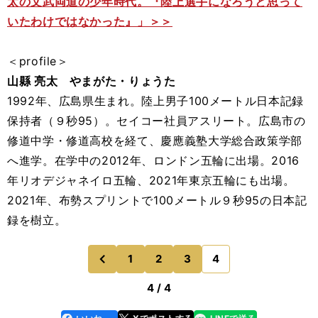
太の文武両道の少年時代。『陸上選手になろうと思って
いたわけではなかった』」＞＞
＜profile＞
山縣 亮太 やまがた・りょうた
1992年、広島県生まれ。陸上男子100メートル日本記録
保持者（９秒95）。セイコー社員アスリート。広島市の
修道中学・修道高校を経て、慶應義塾大学総合政策学部
へ進学。在学中の2012年、ロンドン五輪に出場。2016
年リオデジャネイロ五輪、2021年東京五輪にも出場。
2021年、布勢スプリントで100メートル９秒95の日本記
録を樹立。
1
2
3
4
のページへ
前
4 / 4
line
faceboo
x