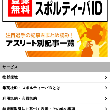
女
。
子４×100mリレーの未来は明るい
信岡沙希重コーチが語る強化と選手たちの意識の変化
サービス
開
く/
推奨環境
閉
じ
集英社ID・スポルティーバIDとは
る
利用規約・会員規約
特定商取引法に基づく表示・その他の事項