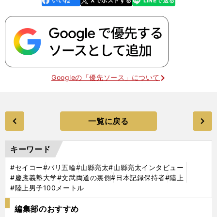
いいね
Xでポストする
LINEで送る
k
Googleの「優先ソース」について
一覧に戻る
キーワード
#セイコー
#パリ五輪
#山縣亮太
#山縣亮太インタビュー
#慶應義塾大学
#文武両道の裏側
#日本記録保持者
#陸上
#陸上男子100メートル
編集部のおすすめ