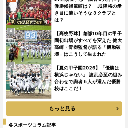
優勝候補筆頭は？ J2降格の憂
き目に遭いそうな３クラブと
は？
4
【高校野球】創部10年目の甲子
園初出場がすべてを変えた 健大
高崎・青栁監督が語る「機動破
壊」はこうして生まれた
5
【夏の甲子園2026】「優勝は
横浜じゃない」 波乱必至の組み
合わせで識者５人が選んだ優勝
校はここだ！
もっと見る
各スポーツコラム記事