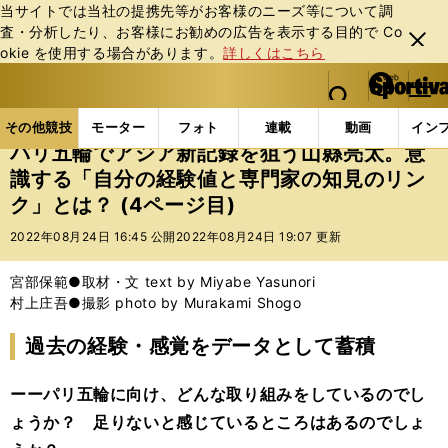
当サイトでは当社の提携先等がお客様のニーズ等について調
査・分析したり、お客様にお勧めの広告を表⽰する⽬的で Co
閉じ
okie を使⽤する場合があります。
詳しくはこちら
る
マイペ
web Sportiva (webスポルティーバ)
検索
メニュ
we
ー
その他競技の記事一覧
陸上
パリ五輪でアジア新記
b
ジ
その他競技
モーター
フォト
連載
動画
イン
ス
パリ五輪でアジア新記録を狙う山縣亮太。意
ポ
識する「自分の経験値と専門家の知見のリン
ル
ク」とは？ (4ページ目)
テ
ィ
2022年08月24日 16:45 公開
2022年08月24日 19:07 更新
ー
バ
宮部保範●取材・文 text by Miyabe Yasunori
村上庄吾●撮影 photo by Murakami Shogo
過去の経験・感覚をデータとして蓄積
ーーパリ五輪に向け、どんな取り組みをしているのでし
ょうか？ 足りないと感じているところはあるのでしょ