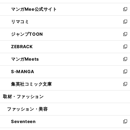
開
ン
ウ
し
マンガMee公式サイト
く
ド
ィ
い
新
ウ
ン
ウ
し
リマコミ
で
ド
ィ
い
新
開
ウ
ン
ウ
し
ジャンプTOON
く
で
ド
ィ
い
新
開
ウ
ン
ウ
し
ZEBRACK
く
で
ド
ィ
い
新
開
ウ
ン
ウ
し
マンガMeets
く
で
ド
ィ
い
新
開
ウ
ン
ウ
し
S-MANGA
く
で
ド
ィ
い
新
開
ウ
ン
ウ
し
集英社コミック文庫
く
で
ド
ィ
い
新
開
ウ
ン
ウ
し
取材・ファッション
く
で
ド
ィ
い
開
ウ
ン
ウ
ファッション・美容
く
で
ド
ィ
開
ウ
ン
Seventeen
く
で
ド
新
開
ウ
し