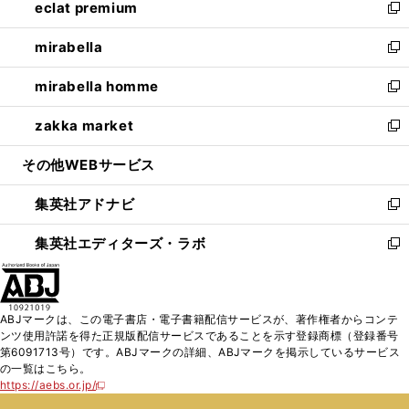
eclat premium
く
で
ド
ィ
い
新
開
ウ
ン
ウ
し
mirabella
く
で
ド
ィ
い
新
開
ウ
ン
ウ
し
mirabella homme
く
で
ド
ィ
い
新
開
ウ
ン
ウ
し
zakka market
く
で
ド
ィ
い
新
開
ウ
ン
ウ
し
その他WEBサービス
く
で
ド
ィ
い
開
ウ
ン
ウ
集英社アドナビ
く
で
ド
ィ
新
開
ウ
ン
し
集英社エディターズ・ラボ
く
で
ド
い
新
開
ウ
ウ
し
く
で
ィ
い
開
ン
ウ
ABJマークは、この電子書店・電子書籍配信サービスが、著作権者からコンテ
く
ド
ィ
ンツ使用許諾を得た正規版配信サービスであることを示す登録商標（登録番号
ウ
ン
第6091713号）です。ABJマークの詳細、ABJマークを掲示しているサービス
で
ド
の一覧はこちら。
開
ウ
https://aebs.or.jp/
新
く
で
し