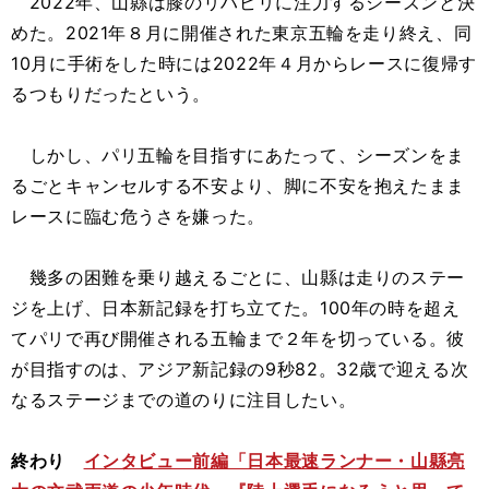
2022年、山縣は膝のリハビリに注力するシーズンと決
めた。2021年８月に開催された東京五輪を走り終え、同
10月に手術をした時には2022年４月からレースに復帰す
るつもりだったという。
しかし、パリ五輪を目指すにあたって、シーズンをま
るごとキャンセルする不安より、脚に不安を抱えたまま
レースに臨む危うさを嫌った。
幾多の困難を乗り越えるごとに、山縣は走りのステー
ジを上げ、日本新記録を打ち立てた。100年の時を超え
てパリで再び開催される五輪まで２年を切っている。彼
が目指すのは、アジア新記録の9秒82。32歳で迎える次
なるステージまでの道のりに注目したい。
終わり
インタビュー前編「日本最速ランナー・山縣亮