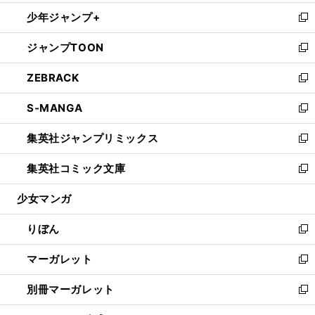
開
ウ
ン
ウ
し
少年ジャンプ+
く
で
ド
ィ
い
新
開
ウ
ン
ウ
し
ジャンプTOON
く
で
ド
ィ
い
新
開
ウ
ン
ウ
し
ZEBRACK
く
で
ド
ィ
い
新
開
ウ
ン
ウ
し
S-MANGA
く
で
ド
ィ
い
新
開
ウ
ン
ウ
し
集英社ジャンプリミックス
く
で
ド
ィ
い
新
開
ウ
ン
ウ
し
集英社コミック文庫
く
で
ド
ィ
い
新
開
ウ
ン
ウ
し
少女マンガ
く
で
ド
ィ
い
開
ウ
ン
ウ
りぼん
く
で
ド
ィ
新
開
ウ
ン
し
マーガレット
く
で
ド
い
新
開
ウ
ウ
し
別冊マーガレット
く
で
ィ
い
新
開
ン
ウ
し