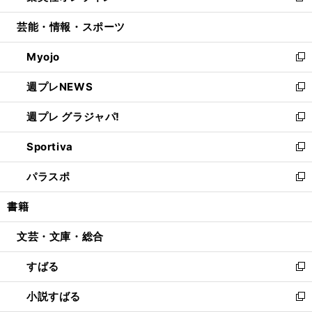
開
ウ
ン
ウ
し
芸能・情報・スポーツ
く
で
ド
ィ
い
開
ウ
ン
ウ
Myojo
く
で
ド
ィ
新
開
ウ
ン
し
週プレNEWS
く
で
ド
い
新
開
ウ
ウ
し
週プレ グラジャパ!
く
で
ィ
い
新
開
ン
ウ
し
Sportiva
く
ド
ィ
い
新
ウ
ン
ウ
し
パラスポ
で
ド
ィ
い
新
開
ウ
ン
ウ
し
書籍
く
で
ド
ィ
い
開
ウ
ン
ウ
文芸・文庫・総合
く
で
ド
ィ
開
ウ
ン
すばる
く
で
ド
新
開
ウ
し
小説すばる
く
で
い
新
開