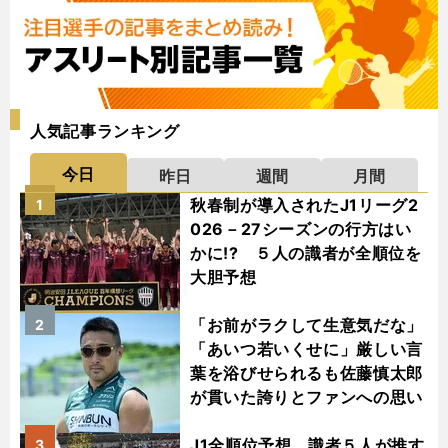
人気記事ランキング
今日
昨日
週間
月間
秋春制が導入されたJ1リーグ2
1
026－27シーズンの行方はい
かに!? ５人の識者が全順位を
大胆予想
「お前がラクして生意気だな」
2
「あいつ若いくせに」厳しい言
葉を浴びせられるも佐藤慎太郎
が貫いた誇りとファンへの思い
J1全順位予想 識者５人が推す
3