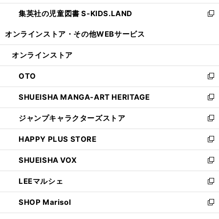
開
ウ
ン
し
集英社の児童図書 S-KIDS.LAND
く
で
ド
い
新
開
ウ
ウ
し
オンラインストア・
その他WEBサービス
く
で
ィ
い
開
ン
ウ
オンラインストア
く
ド
ィ
ウ
ン
OTO
で
ド
新
開
ウ
し
SHUEISHA MANGA-ART HERITAGE
く
で
い
新
開
ウ
し
ジャンプキャラクターズストア
く
ィ
い
新
ン
ウ
し
HAPPY PLUS STORE
ド
ィ
い
新
ウ
ン
ウ
し
SHUEISHA VOX
で
ド
ィ
い
新
開
ウ
ン
ウ
し
LEEマルシェ
く
で
ド
ィ
い
新
開
ウ
ン
ウ
し
SHOP Marisol
く
で
ド
ィ
い
新
開
ウ
ン
ウ
し