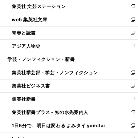
ウ
し
集英社 文芸ステーション
く
ィ
い
新
ン
ウ
し
web 集英社文庫
ド
ィ
い
新
ウ
ン
ウ
し
青春と読書
で
ド
ィ
い
新
開
ウ
ン
ウ
し
アジア人物史
く
で
ド
ィ
い
新
開
ウ
ン
ウ
し
学芸・ノンフィクション・新書
く
で
ド
ィ
い
開
ウ
ン
ウ
集英社学芸部 - 学芸・ノンフィクション
く
で
ド
ィ
新
開
ウ
ン
し
集英社ビジネス書
く
で
ド
い
新
開
ウ
ウ
し
集英社新書
く
で
ィ
い
新
開
ン
ウ
し
集英社新書プラス - 知の水先案内人
く
ド
ィ
い
新
ウ
ン
ウ
し
1日5分で、明日は変わる よみタイ yomitai
で
ド
ィ
い
新
開
ウ
ン
ウ
し