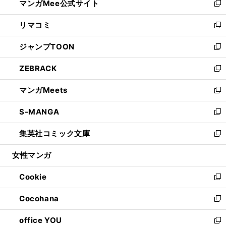
マンガMee公式サイト
く
ド
ィ
い
新
ウ
ン
ウ
し
リマコミ
で
ド
ィ
い
新
開
ウ
ン
ウ
し
ジャンプTOON
く
で
ド
ィ
い
新
開
ウ
ン
ウ
し
ZEBRACK
く
で
ド
ィ
い
新
開
ウ
ン
ウ
し
マンガMeets
く
で
ド
ィ
い
新
開
ウ
ン
ウ
し
S-MANGA
く
で
ド
ィ
い
新
開
ウ
ン
ウ
し
集英社コミック文庫
く
で
ド
ィ
い
新
開
ウ
ン
ウ
し
女性マンガ
く
で
ド
ィ
い
開
ウ
ン
ウ
Cookie
く
で
ド
ィ
新
開
ウ
ン
し
Cocohana
く
で
ド
い
新
開
ウ
ウ
し
office YOU
く
で
ィ
い
新