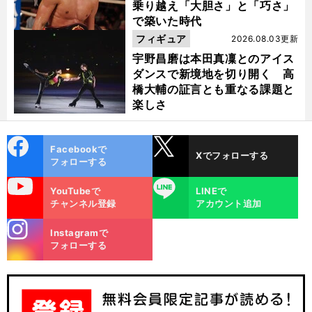
乗り越え「大胆さ」と「巧さ」
で築いた時代
フィギュア
2026.08.03更新
宇野昌磨は本田真凜とのアイス
ダンスで新境地を切り開く 高
橋大輔の証言とも重なる課題と
楽しさ
cebo
X
Facebookで
Xでフォローする
ok
フォローする
uTube
LINE
YouTubeで
LINEで
チャンネル登録
アカウント追加
stagra
Instagramで
m
フォローする