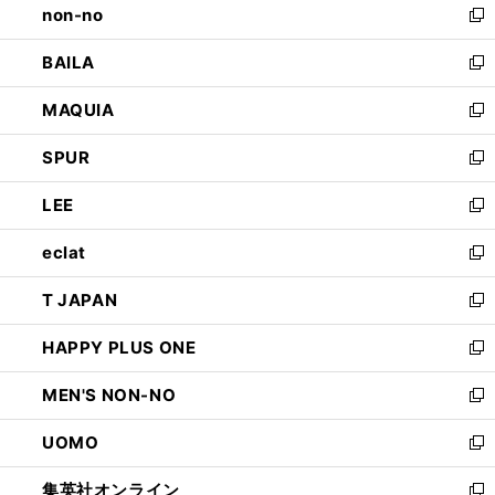
non-no
く
で
い
新
開
ウ
し
BAILA
く
ィ
い
新
ン
ウ
し
MAQUIA
ド
ィ
い
新
ウ
ン
ウ
し
SPUR
で
ド
ィ
い
新
開
ウ
ン
ウ
し
LEE
く
で
ド
ィ
い
新
開
ウ
ン
ウ
し
eclat
く
で
ド
ィ
い
新
開
ウ
ン
ウ
し
T JAPAN
く
で
ド
ィ
い
新
開
ウ
ン
ウ
し
HAPPY PLUS ONE
く
で
ド
ィ
い
新
開
ウ
ン
ウ
し
MEN'S NON-NO
く
で
ド
ィ
い
新
開
ウ
ン
ウ
し
UOMO
く
で
ド
ィ
い
新
開
ウ
ン
ウ
し
集英社オンライン
く
で
ド
ィ
い
新