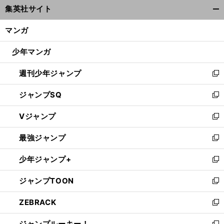
集英社サイト
ィ
開
ン
く/
マンガ
ド
閉
ウ
じ
少年マンガ
で
る
開
週刊少年ジャンプ
く
新
し
ジャンプSQ
い
新
ウ
し
Vジャンプ
ィ
い
新
ン
ウ
し
最強ジャンプ
ド
ィ
い
新
ウ
ン
ウ
し
少年ジャンプ+
で
ド
ィ
い
新
開
ウ
ン
ウ
し
ジャンプTOON
く
で
ド
ィ
い
新
開
ウ
ン
ウ
し
ZEBRACK
く
で
ド
ィ
い
新
開
ウ
ン
ウ
し
ジャンプルーキー！
く
で