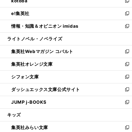
kotoba
く
で
ド
ィ
い
新
開
ウ
ン
ウ
し
e!集英社
く
で
ド
ィ
い
新
開
ウ
ン
ウ
し
情報・知識＆オピニオン imidas
く
で
ド
ィ
い
新
開
ウ
ン
ウ
し
ライトノベル・ノベライズ
く
で
ド
ィ
い
開
ウ
ン
ウ
集英社Webマガジン コバルト
く
で
ド
ィ
新
開
ウ
ン
し
集英社オレンジ文庫
く
で
ド
い
新
開
ウ
ウ
し
シフォン文庫
く
で
ィ
い
新
開
ン
ウ
し
ダッシュエックス文庫公式サイト
く
ド
ィ
い
新
ウ
ン
ウ
し
JUMP j-BOOKS
で
ド
ィ
い
新
開
ウ
ン
ウ
し
キッズ
く
で
ド
ィ
い
開
ウ
ン
ウ
集英社みらい文庫
く
で
ド
ィ
新