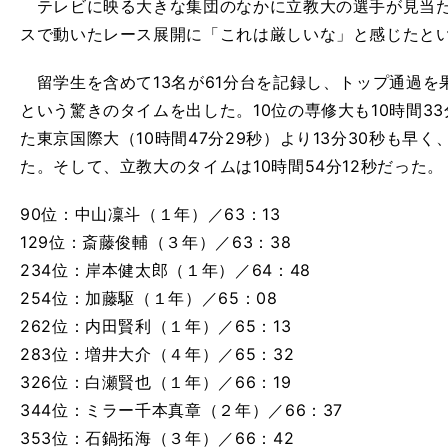
テレビに映る大きな集団のなかに立教大の選手が見当た
スで動いたレース展開に「これは厳しいな」と感じたと
留学生を含めて13名が61分台を記録し、トップ通過を果
という驚きのタイムを出した。10位の専修大も10時間3
た東京国際大（10時間47分29秒）より13分30秒も早
た。そして、立教大のタイムは10時間54分12秒だった。
90位：中山凜斗（１年）／63：13
129位：斎藤俊輔（３年）／63：38
234位：岸本健太郎（１年）／64：48
254位：加藤駆（１年）／65：08
262位：内田賢利（１年）／65：13
283位：増井大介（４年）／65：32
326位：白瀬賢也（１年）／66：19
344位：ミラー千本真章（２年）／66：37
353位：石鍋拓海（３年）／66：42