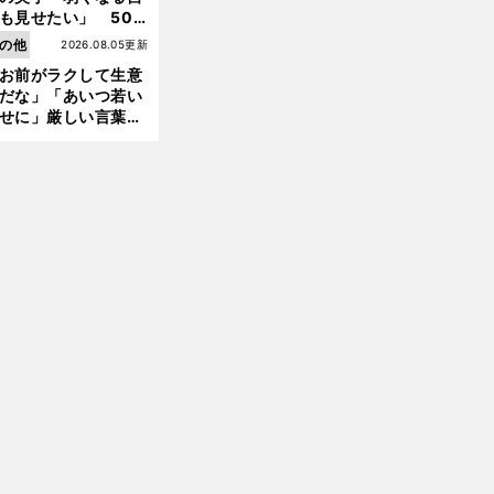
も見せたい」 50
の競輪人生に影響を
の他
2026.08.05更新
える伏見俊昭の死に
お前がラクして生意
言及
だな」「あいつ若い
せに」厳しい言葉を
びせられるも佐藤慎
郎が貫いた誇りとフ
ンへの思い
前
へ