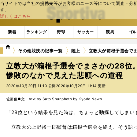
当サイトでは当社の提携先等がお客様のニーズ等について調査・分析し
web Sportiva (webスポルティーバ)
す。
詳しくはこちら
新着
ランキング
野球
サッカー
競馬
ゴル
we
その他競技の記事一覧
陸上
立教大が箱根予選会でま
b
ス
立教大が箱根予選会でまさかの28位
ポ
ル
惨敗のなかで見えた悲願への道程
テ
2020年10月29日 11:10 公開
2020年10月29日 11:14 更新
ィ
ー
バ
佐藤俊●文 text by Sato Shun
photo by Kyodo News
「28位という結果を見た時は、ちょっと動揺してしまい
立教大の上野裕一郎監督は箱根予選会を終え、そう語