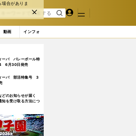
る場合がありま
マイペ
閉じ
検索
メニュ
ー
る
す
ジ
る
動画
インフォ
ィーバ バレーボール特
.4 6月30日発売
ィーバ 部活特集号 3
売
などのお知らせが届く
通知を受け取る方法につ