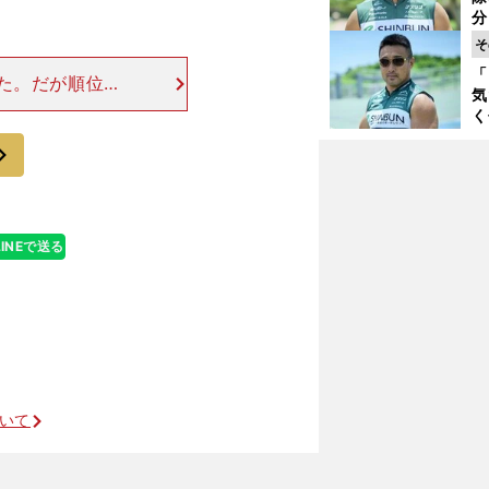
く
分
代
そ
与
「
も
た。だが順位
気
標タイムはクリ
く
67：11）がち
浴
次
太
ァ
LINEで送る
順大復活の可能性は十分にある
ついて