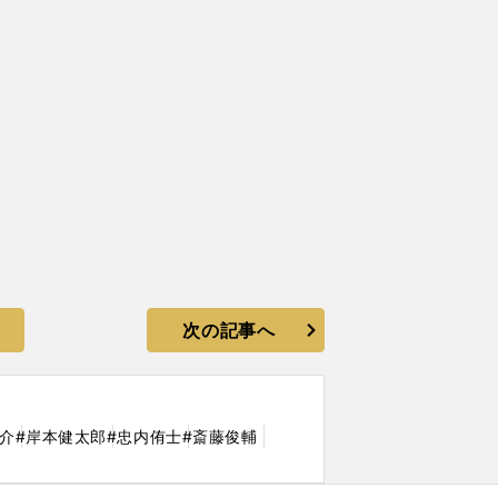
次の記事へ
介
#岸本健太郎
#忠内侑士
#斎藤俊輔