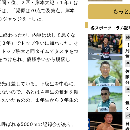
区間７位、２区・岸本大紀（１年）は
だ
は、「湯原は70点で及第点。岸本
もっと
いうジャッジを下した。
各スポーツコラム記
に終わったが、内容は決して悪くな
陸
（３年）でトップ争いに加わった。そ
【
、トップ駒大と同タイムでタスキをつ
列
黄
をつけられ、優勝争いから脱落し
し
そ
期
佐
き
際
く
分
だ光は差している。下級生を中心に、
代
そ
はないので、あとは４年生の奮起を期
与
「
も
を欠いたものの、１年生から３年生の
気
く
浴
ボ
太
日
呼ばれる5000ｍの記録会があり、
ァ
者