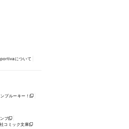
Sportivaについて
ャンプルーキー！
新
し
い
ウ
ャンプ
新
ィ
社コミック文庫
し
新
ン