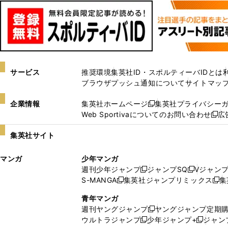
サービス
推奨環境
集英社ID・スポルティーバIDとは
ブラウザプッシュ通知について
サイトマッ
企業情報
集英社ホームページ
集英社プライバシー
新
Web Sportivaについてのお問い合わせ
広
し
新
い
し
集英社サイト
ウ
い
ィ
ウ
マンガ
少年マンガ
ン
ィ
週刊少年ジャンプ
ジャンプSQ
Vジャン
ド
ン
新
新
S-MANGA
集英社ジャンプリミックス
集
ウ
ド
新
し
し
新
で
ウ
し
い
い
し
青年マンガ
開
で
い
ウ
ウ
い
週刊ヤングジャンプ
ヤングジャンプ定期
新
く
開
ウ
ィ
ィ
ウ
ウルトラジャンプ
少年ジャンプ+
ジャン
新
し
新
く
ィ
ン
ン
ィ