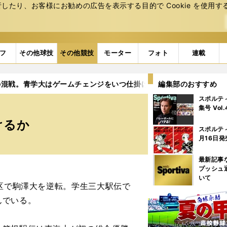
たり、お客様にお勧めの広告を表⽰する⽬的で Cookie を使⽤す
フ
その他球技
その他競技
モーター
フォト
連載
の混戦。青学大はゲームチェンジをいつ仕掛けるか
編集部のおすすめ
スポルテ
集号 Vol
けるか
スポルテ
月16日発
最新記事
プッシュ
いて
区で駒澤大を逆転。学生三大駅伝で
んでいる。