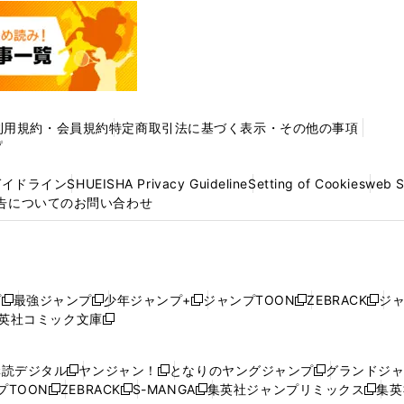
利用規約・会員規約
特定商取引法に基づく表示・その他の事項
プ
ガイドライン
SHUEISHA Privacy Guideline
Setting of Cookies
web 
告についてのお問い合わせ
プ
最強ジャンプ
少年ジャンプ+
ジャンプTOON
ZEBRACK
ジ
新
新
新
新
新
英社コミック文庫
し
新
し
し
し
し
い
い
し
い
い
い
ウ
ウ
い
ウ
ウ
ウ
購読デジタル
ヤンジャン！
となりのヤングジャンプ
グランドジ
新
新
新
ィ
ィ
ウ
ィ
ィ
ィ
プTOON
ZEBRACK
S-MANGA
集英社ジャンプリミックス
集英
新
し
新
し
新
し
新
ン
ン
ィ
ン
ン
ン