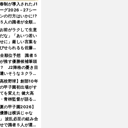
春制が導入されたJ1
ーグ2026－27シー
ンの行方はいかに!?
５人の識者が全順位
大胆予想
お前がラクして生意
だな」「あいつ若い
せに」厳しい言葉を
びせられるも佐藤慎
郎が貫いた誇りとフ
1全順位予想 識者５
ンへの思い
が推す優勝候補筆頭
？ J2降格の憂き目
遭いそうな３クラブ
は？
高校野球】創部10年
の甲子園初出場がす
てを変えた 健大高
・青栁監督が語る
機動破壊」はこうし
夏の甲子園2026】
生まれた
優勝は横浜じゃな
」 波乱必至の組み合
せで識者５人が選ん