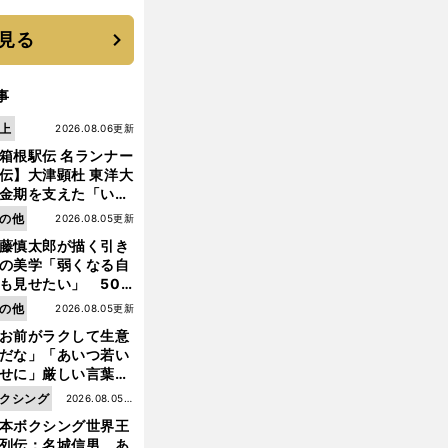
優勝校はここだ！
見る
事
上
2026.08.06更新
箱根駅伝 名ランナー
伝】大津顕杜 東洋大
金期を支えた「いぶ
銀」の存在 最後は同
の他
2026.08.05更新
の設楽兄弟も受賞で
藤慎太郎が描く引き
なかった金栗杯に輝
の美学「弱くなる自
も見せたい」 50
の競輪人生に影響を
の他
2026.08.05更新
える伏見俊昭の死に
お前がラクして生意
言及
だな」「あいつ若い
せに」厳しい言葉を
びせられるも佐藤慎
クシング
2026.08.05更
郎が貫いた誇りとフ
本ボクシング世界王
新
ンへの思い
列伝：名城信男 あ