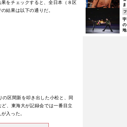
結果をチェックすると、全日本（８区
ま
での結果は以下の通りだ。
越
フ
さ
宇
の
地
輔
題
りの区間新を叩き出した小松と、同
など、東海大が記録会では一番目立
人が入った。
絶好調男が全日本駅伝のキーマンだ