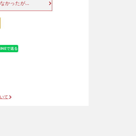
なかったが、1
64）に大澤佑介
8着（14:
LINEで送る
ついて