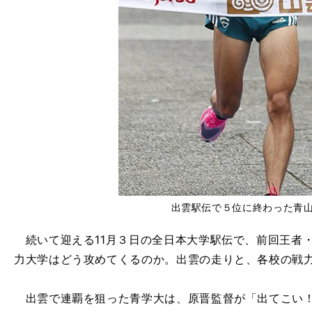
出雲駅伝で５位に終わった青
続いて迎える11月３日の全日本大学駅伝で、前回王者
力大学はどう攻めてくるのか。出雲の走りと、各校の戦
出雲で連覇を狙った青学大は、原晋監督が「出てこい！