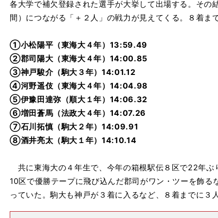
各大学で補欠登録された選手が大挙して出場する。その
間）につながる「＋２人」の戦力が見えてくる。８着ま
①小松陽平（東海大４年）13:59.49
②郡司陽大（東海大４年）14:00.85
③神戸駿介（駒大３年）14:01.12
④河野遥伎（東海大４年）14:04.98
⑤伊豫田達弥（順大１年）14:06.32
⑥増田蒼馬（法政大４年）14:07.26
⑦石川拓慎（駒大２年）14:09.91
⑧酒井亮太（駒大１年）14:10.14
共に東海大の４年生で、今年の箱根駅伝８区で22年ぶ
10区で優勝テープに飛び込んだ郡司がワン・ツーを飾る
っていた。駒大も神戸が３着に入るなど、８着までに３
。