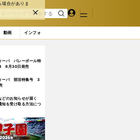
る場合がありま
マイペ
閉じ
検索
メニュ
ー
る
す
ジ
る
動画
インフォ
ィーバ バレーボール特
.4 6月30日発売
ィーバ 部活特集号 3
売
などのお知らせが届く
通知を受け取る方法につ