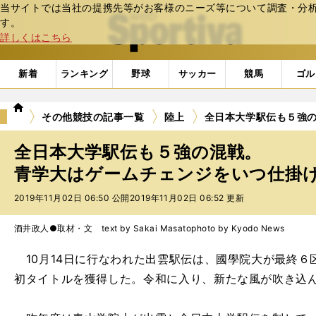
当サイトでは当社の提携先等がお客様のニーズ等について調査・分析し
web Sportiva (webスポルティーバ)
す。
詳しくはこちら
新着
ランキング
野球
サッカー
競馬
ゴル
we
その他競技の記事一覧
陸上
全日本大学駅伝も５強
b
ス
全日本大学駅伝も５強の混戦。
ポ
ル
青学大はゲームチェンジをいつ仕掛
テ
2019年11月02日 06:50 公開
2019年11月02日 06:52 更新
ィ
ー
バ
酒井政人●取材・文 text by Sakai Masato
photo by Kyodo News
10月14日に行なわれた出雲駅伝は、國學院大が最終６
初タイトルを獲得した。令和に入り、新たな風が吹き込