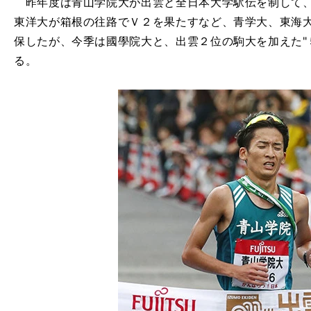
昨年度は青山学院大が出雲と全日本大学駅伝を制して、
東洋大が箱根の往路でＶ２を果たすなど、青学大、東海
保したが、今季は國學院大と、出雲２位の駒大を加えた"
る。