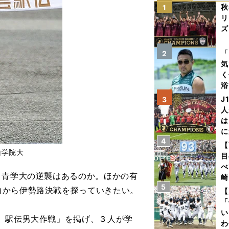
秋
1
リ
ズ
を
「
2
気
く
浴
太
J
3
ァ
人
は
に
4
と
【
山学院大
目
べ
・青学大の逆襲はあるのか。ほかの有
崎
5
「
力から伊勢路決戦を探っていきたい。
【
て
「
い
 駅伝男大作戦」を掲げ、３人が学
わ