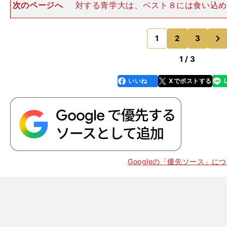
次のページへ
対する青学大は、ベスト８には食い込め
0着（14:12.40）に飯田貴之（２年）、11着（14:12.
（１年）、13着（14:14.41）に鈴木塁人（４年）、1
次
1
2
3
のページへ
1 / 3
いいね
Xでポストする
line
faceboo
x
k
Googleの「優先ソース」に