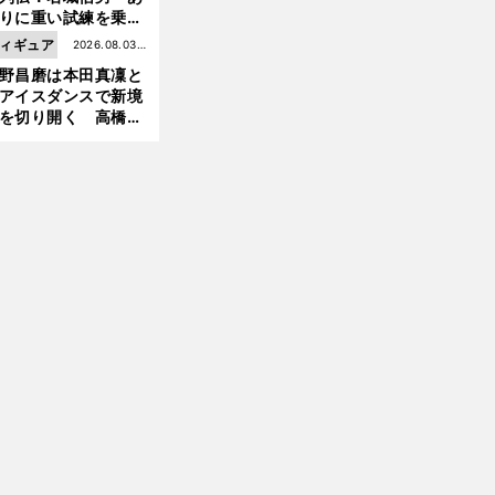
りに重い試練を乗り
え「大胆さ」と「巧
ィギュア
2026.08.03更
」で築いた時代
野昌磨は本田真凜と
新
アイスダンスで新境
を切り開く 高橋大
の証言とも重なる課
と楽しさ
前
へ