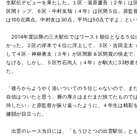
生駅伝デビューを果たした。１区・湯原慶吾（２年）は
区間トップ、６区・中村友哉（４年）は区間５位。原監督
は100点満点。中村友は30点。平均は50点ですよ」と
2014年度以降の三大駅伝ではワースト順位となる５位
かった。２区の岸本で４位に浮上して、３区・吉田圭太
して４区・神林勇太（３年）が区間新＆区間賞の快走で
なげる。しかし、５区竹石尚人（４年）が駒大に33秒差
た。
「後ろからようやく追いついての５位じゃないので、ま
自信はついたと思う。層の厚さはまだまだ捨てたもので
待したい」と原監督が振り返ったように、４年生は精彩
健闘が目立った。
出雲のレース当日には、「もうひとつの出雲駅伝」とも