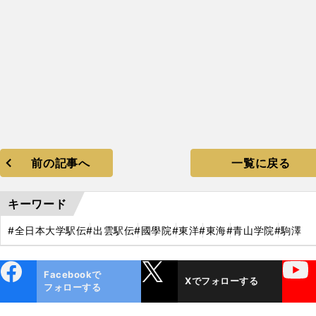
前の記事へ
一覧に戻る
キーワード
#全日本大学駅伝
#出雲駅伝
#國學院
#東洋
#東海
#青山学院
#駒澤
ebo
X
YouTube
Facebookで
Xでフォローする
ok
フォローする