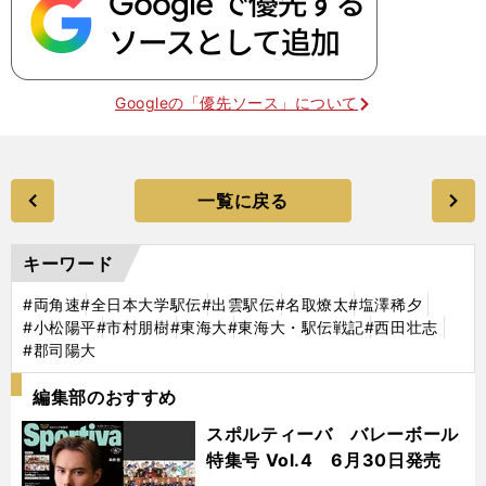
Googleの「優先ソース」について
一覧に戻る
キーワード
#両角速
#全日本大学駅伝
#出雲駅伝
#名取燎太
#塩澤稀夕
#小松陽平
#市村朋樹
#東海大
#東海大・駅伝戦記
#西田壮志
#郡司陽大
編集部のおすすめ
スポルティーバ バレーボール
特集号 Vol.4 6月30日発売