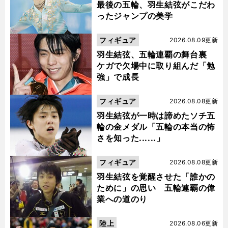
最後の五輪、羽生結弦がこだわ
ったジャンプの美学
フィギュア
2026.08.09更新
羽生結弦、五輪連覇の舞台裏
ケガで欠場中に取り組んだ「勉
強」で成長
フィギュア
2026.08.08更新
羽生結弦が一時は諦めたソチ五
輪の金メダル「五輪の本当の怖
さを知った......」
フィギュア
2026.08.08更新
羽生結弦を覚醒させた「誰かの
ために」の思い 五輪連覇の偉
業への道のり
陸上
2026.08.06更新