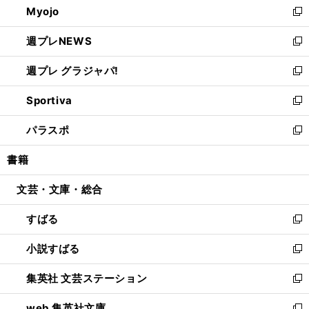
Myojo
く
で
ド
ィ
新
開
ウ
ン
し
週プレNEWS
く
で
ド
い
新
開
ウ
ウ
し
週プレ グラジャパ!
く
で
ィ
い
新
開
ン
ウ
し
Sportiva
く
ド
ィ
い
新
ウ
ン
ウ
し
パラスポ
で
ド
ィ
い
新
開
ウ
ン
ウ
し
書籍
く
で
ド
ィ
い
開
ウ
ン
ウ
文芸・文庫・総合
く
で
ド
ィ
開
ウ
ン
すばる
く
で
ド
新
開
ウ
し
小説すばる
く
で
い
新
開
ウ
し
集英社 文芸ステーション
く
ィ
い
新
ン
ウ
し
web 集英社文庫
ド