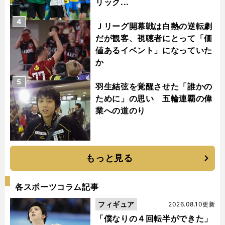
リック...
4
Ｊリーグ開幕戦は白熱の逆転劇
だが観客、視聴者にとって「価
値あるイベント」になっていた
か
5
羽生結弦を覚醒させた「誰かの
ために」の思い 五輪連覇の偉
業への道のり
もっと見る
各スポーツコラム記事
フィギュア
2026.08.10更新
「僕なりの４回転半ができた」