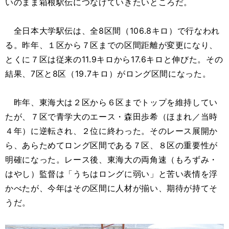
いのまま箱根駅伝につなげていきたいところだ。
全日本大学駅伝は、全8区間（106.8キロ）で行なわれ
る。昨年、１区から７区までの区間距離が変更になり、
とくに７区は従来の11.9キロから17.6キロと伸びた。その
結果、7区と8区（19.7キロ）がロング区間になった。
昨年、東海大は２区から６区までトップを維持してい
たが、７区で青学大のエース・森田歩希（ほまれ／当時
４年）に逆転され、２位に終わった。そのレース展開か
ら、あらためてロング区間である７区、８区の重要性が
明確になった。レース後、東海大の両角速（もろずみ・
はやし）監督は「うちはロングに弱い」と苦い表情を浮
かべたが、今年はその区間に人材が揃い、期待が持てそ
うだ。