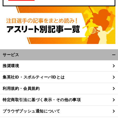
サービス
開
く/
。
推奨環境
前
閉
へ
じ
集英社ID・スポルティーバIDとは
る
利用規約・会員規約
特定商取引法に基づく表示・その他の事項
ブラウザプッシュ通知について