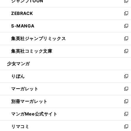
ジャンプTOON
く
で
ド
ィ
い
新
開
ウ
ン
ウ
し
ZEBRACK
く
で
ド
ィ
い
新
開
ウ
ン
ウ
し
S-MANGA
く
で
ド
ィ
い
新
開
ウ
ン
ウ
し
集英社ジャンプリミックス
く
で
ド
ィ
い
新
開
ウ
ン
ウ
し
集英社コミック文庫
く
で
ド
ィ
い
新
開
ウ
ン
ウ
し
少女マンガ
く
で
ド
ィ
い
開
ウ
ン
ウ
りぼん
く
で
ド
ィ
新
開
ウ
ン
し
マーガレット
く
で
ド
い
新
開
ウ
ウ
し
別冊マーガレット
く
で
ィ
い
新
開
ン
ウ
し
マンガMee公式サイト
く
ド
ィ
い
新
ウ
ン
ウ
し
リマコミ
で
ド
ィ
い
新