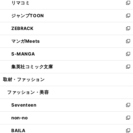
リマコミ
で
ド
ィ
い
新
開
ウ
ン
ウ
し
ジャンプTOON
く
で
ド
ィ
い
新
開
ウ
ン
ウ
し
ZEBRACK
く
で
ド
ィ
い
新
開
ウ
ン
ウ
し
マンガMeets
く
で
ド
ィ
い
新
開
ウ
ン
ウ
し
S-MANGA
く
で
ド
ィ
い
新
開
ウ
ン
ウ
し
集英社コミック文庫
く
で
ド
ィ
い
新
開
ウ
ン
ウ
し
取材・ファッション
く
で
ド
ィ
い
開
ウ
ン
ウ
ファッション・美容
く
で
ド
ィ
開
ウ
ン
Seventeen
く
で
ド
新
開
ウ
し
non-no
く
で
い
新
開
ウ
し
BAILA
く
ィ
い
新