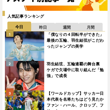
人気記事ランキング
今日
昨日
週間
月間
「僕なりの４回転半ができた」
1
最後の五輪、羽生結弦がこだわ
ったジャンプの美学
羽生結弦、五輪連覇の舞台裏
2
ケガで欠場中に取り組んだ「勉
強」で成長
【ワールドカップ】サッカー日
3
本代表を名将たちはどう見たか
ファン・ハール、クロップ、フ