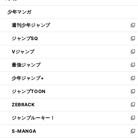
閉
ウ
じ
少年マンガ
で
る
開
週刊少年ジャンプ
く
新
し
ジャンプSQ
い
新
ウ
し
Vジャンプ
ィ
い
新
ン
ウ
し
最強ジャンプ
ド
ィ
い
新
ウ
ン
ウ
し
少年ジャンプ+
で
ド
ィ
い
新
開
ウ
ン
ウ
し
ジャンプTOON
く
で
ド
ィ
い
新
開
ウ
ン
ウ
し
ZEBRACK
く
で
ド
ィ
い
新
開
ウ
ン
ウ
し
ジャンプルーキー！
く
で
ド
ィ
い
新
開
ウ
ン
ウ
し
S-MANGA
く
で
ド
ィ
い
新
開
ウ