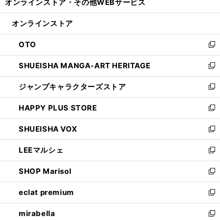
オンラインストア・
その他WEBサービス
く
で
ィ
い
開
ン
ウ
オンラインストア
く
ド
ィ
ウ
ン
OTO
で
ド
新
開
ウ
し
SHUEISHA MANGA-ART HERITAGE
く
で
い
新
開
ウ
し
ジャンプキャラクターズストア
く
ィ
い
新
ン
ウ
し
HAPPY PLUS STORE
ド
ィ
い
新
ウ
ン
ウ
し
SHUEISHA VOX
で
ド
ィ
い
新
開
ウ
ン
ウ
し
LEEマルシェ
く
で
ド
ィ
い
新
開
ウ
ン
ウ
し
SHOP Marisol
く
で
ド
ィ
い
新
開
ウ
ン
ウ
し
eclat premium
く
で
ド
ィ
い
新
開
ウ
ン
ウ
し
mirabella
く
で
ド
ィ
い
新