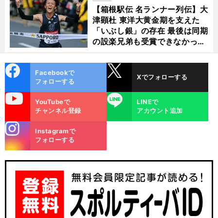
【箱根駅伝 名ランナー列伝】大
津顕杜 東洋大黄金期を支えた
「いぶし銀」の存在 最後は同期
の設楽兄弟も受賞できなかった
金栗杯に輝く
cebo
X
Facebookで
Xでフォローする
ok
フォローする
uTube
LINE
YouTubeで
LINEで
チャンネル登録
アカウント追加
stagra
Instagramで
m
フォローする