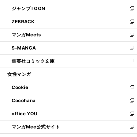
開
ウ
ン
ウ
し
ジャンプTOON
く
で
ド
ィ
い
新
開
ウ
ン
ウ
し
ZEBRACK
く
で
ド
ィ
い
新
開
ウ
ン
ウ
し
マンガMeets
く
で
ド
ィ
い
新
開
ウ
ン
ウ
し
S-MANGA
く
で
ド
ィ
い
新
開
ウ
ン
ウ
し
集英社コミック文庫
く
で
ド
ィ
い
新
開
ウ
ン
ウ
し
女性マンガ
く
で
ド
ィ
い
開
ウ
ン
ウ
Cookie
く
で
ド
ィ
新
開
ウ
ン
し
Cocohana
く
で
ド
い
新
開
ウ
ウ
し
office YOU
く
で
ィ
い
新
開
ン
ウ
し
マンガMee公式サイト
く
ド
ィ
い
新
ウ
ン
ウ
し