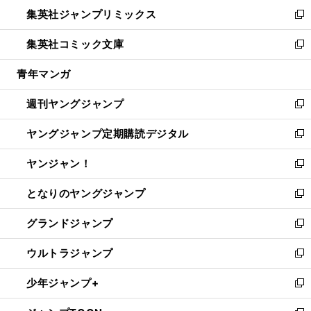
ン
ウ
し
集英社ジャンプリミックス
く
で
ド
ィ
い
新
開
ウ
ン
ウ
し
集英社コミック文庫
く
で
ド
ィ
い
新
開
ウ
ン
ウ
し
青年マンガ
く
で
ド
ィ
い
開
ウ
ン
ウ
週刊ヤングジャンプ
く
で
ド
ィ
新
開
ウ
ン
し
ヤングジャンプ定期購読デジタル
く
で
ド
い
新
開
ウ
ウ
し
ヤンジャン！
く
で
ィ
い
新
開
ン
ウ
し
となりのヤングジャンプ
く
ド
ィ
い
新
ウ
ン
ウ
し
グランドジャンプ
で
ド
ィ
い
新
開
ウ
ン
ウ
し
ウルトラジャンプ
く
で
ド
ィ
い
新
開
ウ
ン
ウ
し
少年ジャンプ+
く
で
ド
ィ
い
新
開
ウ
ン
ウ
し