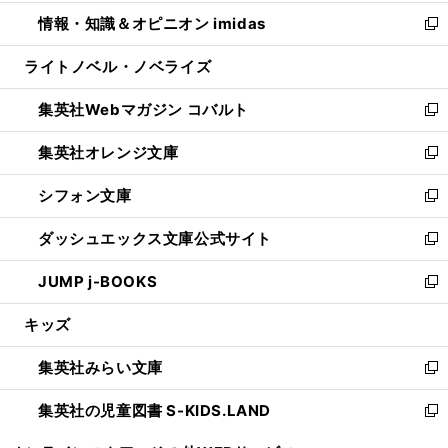
開
ウ
ン
ウ
し
情報・知識＆オピニオン imidas
く
で
ド
ィ
い
新
開
ウ
ン
ウ
し
ライトノベル・ノベライズ
く
で
ド
ィ
い
開
ウ
ン
ウ
集英社Webマガジン コバルト
く
で
ド
ィ
新
開
ウ
ン
し
集英社オレンジ文庫
く
で
ド
い
新
開
ウ
ウ
し
シフォン文庫
く
で
ィ
い
新
開
ン
ウ
し
ダッシュエックス文庫公式サイト
く
ド
ィ
い
新
ウ
ン
ウ
し
JUMP j-BOOKS
で
ド
ィ
い
新
開
ウ
ン
ウ
し
キッズ
く
で
ド
ィ
い
開
ウ
ン
ウ
集英社みらい文庫
く
で
ド
ィ
新
開
ウ
ン
し
集英社の児童図書 S-KIDS.LAND
く
で
ド
い
新
開
ウ
ウ
し