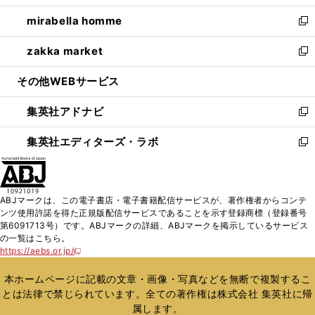
開
ウ
ン
ウ
し
mirabella homme
く
で
ド
ィ
い
新
開
ウ
ン
ウ
し
zakka market
く
で
ド
ィ
い
新
開
ウ
ン
ウ
し
その他WEBサービス
く
で
ド
ィ
い
開
ウ
ン
ウ
集英社アドナビ
く
で
ド
ィ
新
開
ウ
ン
し
集英社エディターズ・ラボ
く
で
ド
い
新
開
ウ
ウ
し
く
で
ィ
い
開
ン
ウ
ABJマークは、この電子書店・電子書籍配信サービスが、著作権者からコンテ
く
ド
ィ
ンツ使用許諾を得た正規版配信サービスであることを示す登録商標（登録番号
ウ
ン
第6091713号）です。ABJマークの詳細、ABJマークを掲示しているサービス
で
ド
の一覧はこちら。
開
ウ
https://aebs.or.jp/
新
く
で
し
い
開
本ホームページに記載の文章・画像・写真などを無断で複製するこ
ウ
く
とは法律で禁じられています。全ての著作権は株式会社 集英社に帰
ィ
属します。
ン