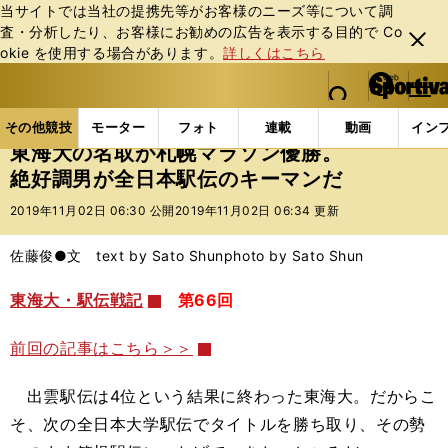
当サイトでは当社の提携先等がお客様のニーズ等について調
査・分析したり、お客様にお勧めの広告を表⽰する⽬的で Co
閉じ
okie を使⽤する場合があります。
詳しくはこちら
る
マイペ
web Sportiva (webスポルティーバ)
検索
メニュ
we
ー
その他競技の記事一覧
陸上
東海大の名取が札幌マ
b
ジ
その他競技
モーター
フォト
連載
動画
イン
ス
東海大の名取が札幌マラソン優勝。
ポ
絶好調男が全日本駅伝のキーマンだ
ル
テ
2019年11月02日 06:30 公開
2019年11月02日 06:34 更新
ィ
ー
佐藤俊●文 text by Sato Shun
photo by Sato Shun
バ
東海大・駅伝戦記
第66回
前回の記事はこちら＞＞
出雲駅伝は4位という結果に終わった東海大。だからこ
そ、次の全日本大学駅伝でタイトルを勝ち取り、その勢