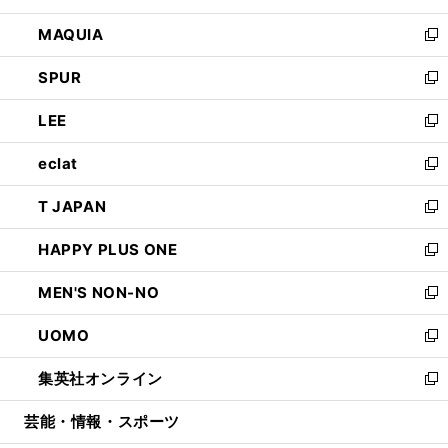
ン
ウ
し
MAQUIA
ド
ィ
い
新
ウ
ン
ウ
し
SPUR
で
ド
ィ
い
新
開
ウ
ン
ウ
し
LEE
く
で
ド
ィ
い
新
開
ウ
ン
ウ
し
eclat
く
で
ド
ィ
い
新
開
ウ
ン
ウ
し
T JAPAN
く
で
ド
ィ
い
新
開
ウ
ン
ウ
し
HAPPY PLUS ONE
く
で
ド
ィ
い
新
開
ウ
ン
ウ
し
MEN'S NON-NO
く
で
ド
ィ
い
新
開
ウ
ン
ウ
し
UOMO
く
で
ド
ィ
い
新
開
ウ
ン
ウ
し
集英社オンライン
く
で
ド
ィ
い
新
開
ウ
ン
ウ
し
芸能・情報・スポーツ
く
で
ド
ィ
い
開
ウ
ン
ウ