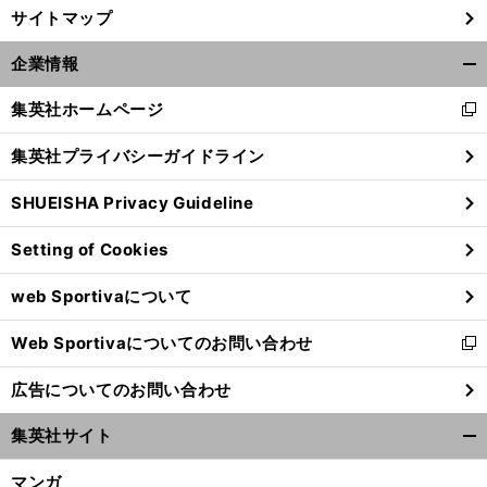
サイトマップ
企業情報
開
く/
集英社ホームページ
新
閉
し
じ
集英社プライバシーガイドライン
い
る
ウ
SHUEISHA Privacy Guideline
ィ
ン
Setting of Cookies
ド
ウ
web Sportivaについて
で
開
Web Sportivaについてのお問い合わせ
く
新
し
広告についてのお問い合わせ
い
ウ
集英社サイト
ィ
開
ン
く/
マンガ
ド