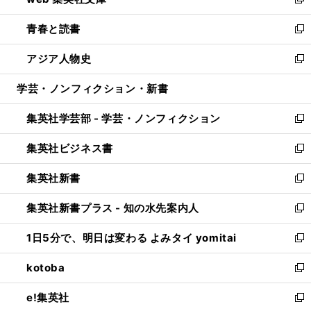
ィ
い
新
ウ
ン
ウ
し
青春と読書
で
ド
ィ
い
新
開
ウ
ン
ウ
し
アジア人物史
く
で
ド
ィ
い
新
開
ウ
ン
ウ
し
学芸・ノンフィクション・新書
く
で
ド
ィ
い
開
ウ
ン
ウ
集英社学芸部 - 学芸・ノンフィクション
く
で
ド
ィ
新
開
ウ
ン
し
集英社ビジネス書
く
で
ド
い
新
開
ウ
ウ
し
集英社新書
く
で
ィ
い
新
開
ン
ウ
し
集英社新書プラス - 知の水先案内人
く
ド
ィ
い
新
ウ
ン
ウ
し
1日5分で、明日は変わる よみタイ yomitai
で
ド
ィ
い
新
開
ウ
ン
ウ
し
kotoba
く
で
ド
ィ
い
新
開
ウ
ン
ウ
し
e!集英社
く
で
ド
ィ
い
新