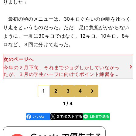
りました」
最初の頃のメニューは、30キロぐらいの距離をゆっく
り走るというものだった。ただ、足に負担がかからない
ように、一度に30キロではなく、12キロ、10キロ、8キ
ロなど、３回に分けて走った。
次のページへ
今年の２月下旬、それまでジョグしかしていなかっ
たが、３月の学生ハーフに向けてポイント練習をス
タートさせた。「それまでは１キロ４分を切らない
ぐらいのペースだったんですけど、ポイント練習で
次
1
2
3
4
のページへ
３分20秒から3
1 / 4
いいね
Xでポストする
LINEで送る
line
faceboo
x
k