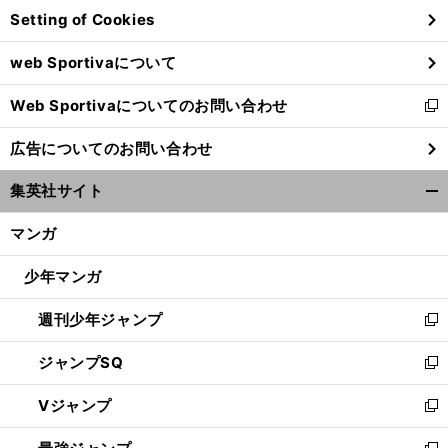
Setting of Cookies
ド
ウ
web Sportivaについて
で
開
Web Sportivaについてのお問い合わせ
く
新
し
広告についてのお問い合わせ
い
ウ
集英社サイト
ィ
開
ン
く/
マンガ
ド
閉
ウ
じ
少年マンガ
で
る
開
週刊少年ジャンプ
く
新
し
ジャンプSQ
い
新
ウ
し
Vジャンプ
ィ
い
新
ン
ウ
し