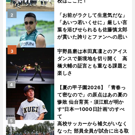
校はここだ！
「お前がラクして生意気だな」
2
「あいつ若いくせに」厳しい言
葉を浴びせられるも佐藤慎太郎
が貫いた誇りとファンへの思い
宇野昌磨は本田真凜とのアイス
3
ダンスで新境地を切り開く 高
橋大輔の証言とも重なる課題と
楽しさ
4
【夏の甲子園2026】「青春っ
て密なので」の原点はあの夏の
惨敗 仙台育英・須江航が明か
す"日本一1000日計画"のすべ
て
5
高校サッカーから補欠がいなく
なった 部員全員が試合に出る取