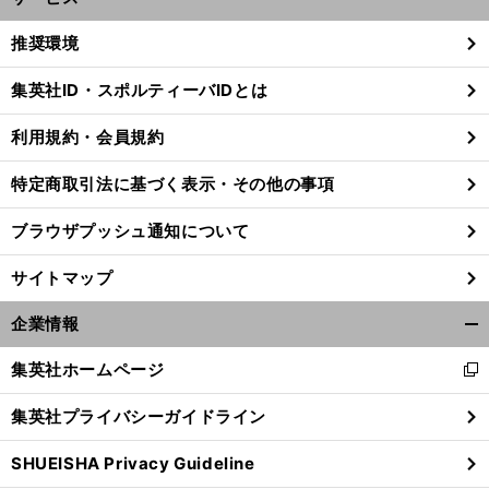
開
く/
推奨環境
閉
じ
集英社ID・スポルティーバIDとは
る
利用規約・会員規約
特定商取引法に基づく表示・その他の事項
ブラウザプッシュ通知について
サイトマップ
企業情報
開
く/
集英社ホームページ
新
閉
し
じ
前
内
本
は「
ったか
集英社プライバシーガイドライン
へ
い
る
ウ
SHUEISHA Privacy Guideline
ィ
ン