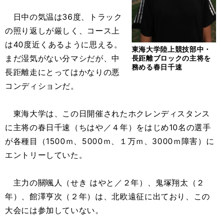
日中の気温は36度、トラック
の照り返しが厳しく、コース上
は40度近くあるように思える。
東海大学陸上競技部中・
まだ湿気がない分マシだが、中
長距離ブロックの主将を
務める春日千速
長距離走にとってはかなりの悪
コンディションだ。
東海大学は、この日開催されたホクレンディスタンス
に主将の春日千速（ちはや／４年）をはじめ10名の選手
が各種目（1500ｍ、5000ｍ、１万ｍ、3000ｍ障害）に
エントリーしていた。
主力の關颯人（せき はやと／２年）、鬼塚翔太（２
年）、館澤亨次（２年）は、北欧遠征に出ており、この
大会には参加していない。