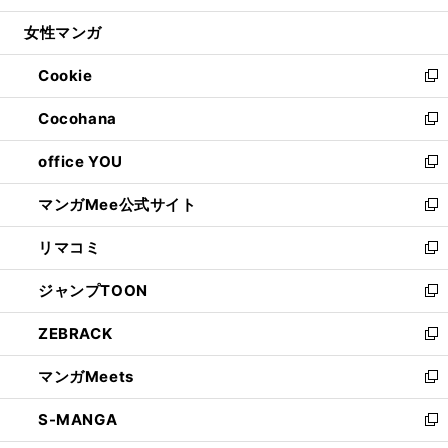
開
ウ
ン
ウ
し
女性マンガ
く
で
ド
ィ
い
開
ウ
ン
ウ
Cookie
く
で
ド
ィ
新
開
ウ
ン
し
Cocohana
く
で
ド
い
新
開
ウ
ウ
し
office YOU
く
で
ィ
い
新
開
ン
ウ
し
マンガMee公式サイト
く
ド
ィ
い
新
ウ
ン
ウ
し
リマコミ
で
ド
ィ
い
新
開
ウ
ン
ウ
し
ジャンプTOON
く
で
ド
ィ
い
新
開
ウ
ン
ウ
し
ZEBRACK
く
で
ド
ィ
い
新
開
ウ
ン
ウ
し
マンガMeets
く
で
ド
ィ
い
新
開
ウ
ン
ウ
し
S-MANGA
く
で
ド
ィ
い
新
開
ウ
ン
ウ
し