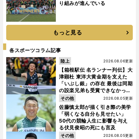
り組みが進んでいる
もっと見る
各スポーツコラム記事
陸上
2026.08.06更新
【箱根駅伝 名ランナー列伝】大
津顕杜 東洋大黄金期を支えた
「いぶし銀」の存在 最後は同期
の設楽兄弟も受賞できなかった
金栗杯に輝く
その他
2026.08.05更新
佐藤慎太郎が描く引き際の美学
「弱くなる自分も見せたい」
50代の競輪人生に影響を与え
る伏見俊昭の死にも言及
その他
2026.08.05更新