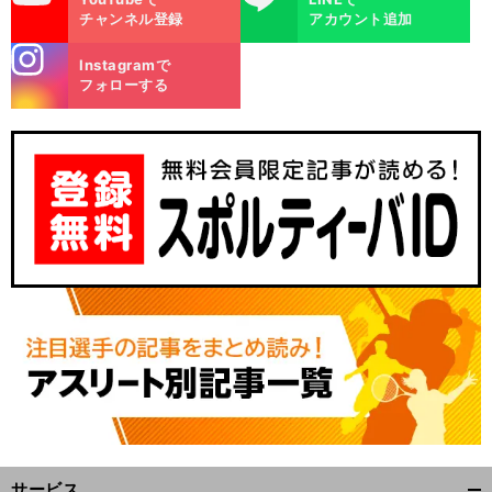
チャンネル登録
アカウント追加
stagra
Instagramで
m
フォローする
サービス