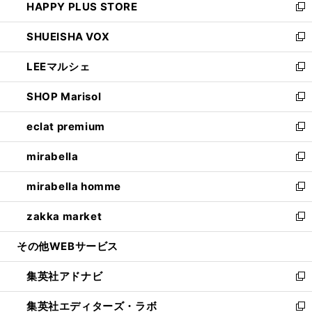
HAPPY PLUS STORE
ド
ィ
い
新
ウ
ン
ウ
し
SHUEISHA VOX
で
ド
ィ
い
新
開
ウ
ン
ウ
し
LEEマルシェ
く
で
ド
ィ
い
新
開
ウ
ン
ウ
し
SHOP Marisol
く
で
ド
ィ
い
新
開
ウ
ン
ウ
し
eclat premium
く
で
ド
ィ
い
新
開
ウ
ン
ウ
し
mirabella
く
で
ド
ィ
い
新
開
ウ
ン
ウ
し
mirabella homme
く
で
ド
ィ
い
新
開
ウ
ン
ウ
し
zakka market
く
で
ド
ィ
い
新
開
ウ
ン
ウ
し
その他WEBサービス
く
で
ド
ィ
い
開
ウ
ン
ウ
集英社アドナビ
く
で
ド
ィ
新
開
ウ
ン
し
集英社エディターズ・ラボ
く
で
ド
い
新