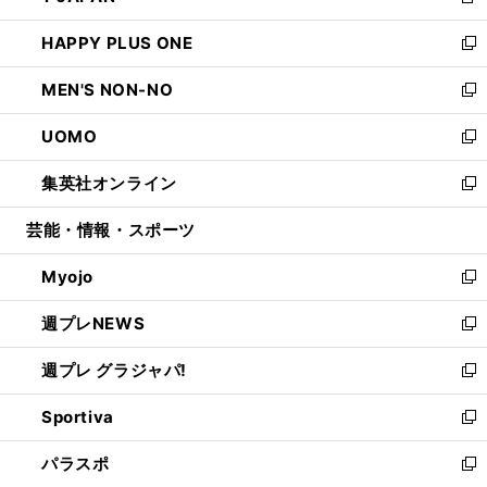
新
開
ウ
ン
ウ
し
HAPPY PLUS ONE
く
で
ド
ィ
い
新
開
ウ
ン
ウ
し
MEN'S NON-NO
く
で
ド
ィ
い
新
開
ウ
ン
ウ
し
UOMO
く
で
ド
ィ
い
新
開
ウ
ン
ウ
し
集英社オンライン
く
で
ド
ィ
い
新
開
ウ
ン
ウ
し
芸能・情報・スポーツ
く
で
ド
ィ
い
開
ウ
ン
ウ
Myojo
く
で
ド
ィ
新
開
ウ
ン
し
週プレNEWS
く
で
ド
い
新
開
ウ
ウ
し
週プレ グラジャパ!
く
で
ィ
い
新
開
ン
ウ
し
Sportiva
く
ド
ィ
い
新
ウ
ン
ウ
し
パラスポ
で
ド
ィ
い
新
開