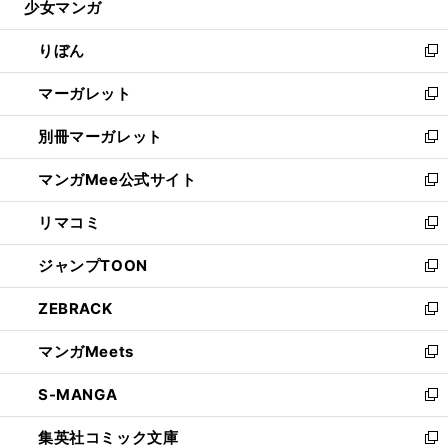
少女マンガ
く
で
ド
ィ
い
開
ウ
ン
ウ
りぼん
く
で
ド
ィ
新
開
ウ
ン
し
マーガレット
く
で
ド
い
新
開
ウ
ウ
し
別冊マーガレット
く
で
ィ
い
新
開
ン
ウ
し
マンガMee公式サイト
く
ド
ィ
い
新
ウ
ン
ウ
し
リマコミ
で
ド
ィ
い
新
開
ウ
ン
ウ
し
ジャンプTOON
く
で
ド
ィ
い
新
開
ウ
ン
ウ
し
ZEBRACK
く
で
ド
ィ
い
新
開
ウ
ン
ウ
し
マンガMeets
く
で
ド
ィ
い
新
開
ウ
ン
ウ
し
S-MANGA
く
で
ド
ィ
い
新
開
ウ
ン
ウ
し
集英社コミック文庫
く
で
ド
ィ
い
新