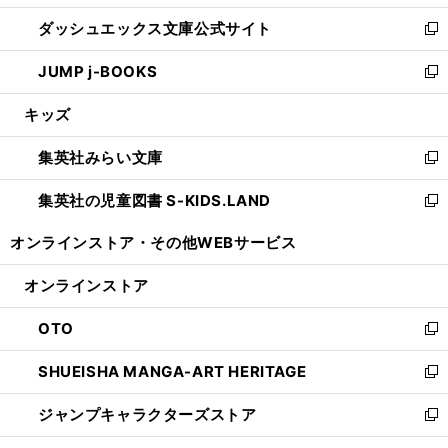
開
ン
ウ
し
ダッシュエックス文庫公式サイト
く
ド
ィ
い
新
ウ
ン
ウ
し
JUMP j-BOOKS
で
ド
ィ
い
新
開
ウ
ン
ウ
し
キッズ
く
で
ド
ィ
い
開
ウ
ン
ウ
集英社みらい文庫
く
で
ド
ィ
新
開
ウ
ン
し
集英社の児童図書 S-KIDS.LAND
く
で
ド
い
新
開
ウ
ウ
し
オンラインストア・
その他WEBサービス
く
で
ィ
い
開
ン
ウ
オンラインストア
く
ド
ィ
ウ
ン
OTO
で
ド
新
開
ウ
し
SHUEISHA MANGA-ART HERITAGE
く
で
い
新
開
ウ
し
ジャンプキャラクターズストア
く
ィ
い
新
ン
ウ
し