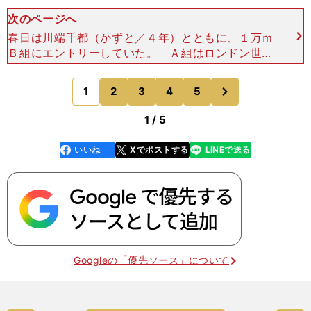
次のページへ
春日は川端千都（かずと／４年）とともに、１万ｍ
Ｂ組にエントリーしていた。 Ａ組はロンドン世界
陸上出場をかけて派遣標準記録を突破しなければな
らないので、かなりのハイペースになる。練習の一
次
1
2
3
4
5
のページへ
環としてタイムを
1 / 5
いいね
Xでポストする
LINEで送る
line
faceboo
x
k
Googleの「優先ソース」について