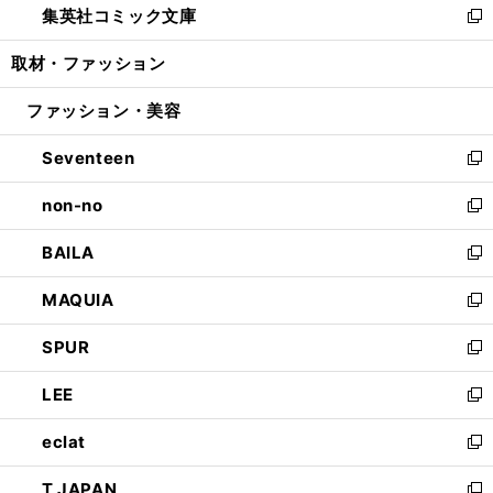
集英社コミック文庫
く
で
ド
ィ
い
新
開
ウ
ン
ウ
し
取材・ファッション
く
で
ド
ィ
い
開
ウ
ン
ウ
ファッション・美容
く
で
ド
ィ
開
ウ
ン
Seventeen
く
で
ド
新
開
ウ
し
non-no
く
で
い
新
開
ウ
し
BAILA
く
ィ
い
新
ン
ウ
し
MAQUIA
ド
ィ
い
新
ウ
ン
ウ
し
SPUR
で
ド
ィ
い
新
開
ウ
ン
ウ
し
LEE
く
で
ド
ィ
い
新
開
ウ
ン
ウ
し
eclat
く
で
ド
ィ
い
新
開
ウ
ン
ウ
し
T JAPAN
く
で
ド
ィ
い