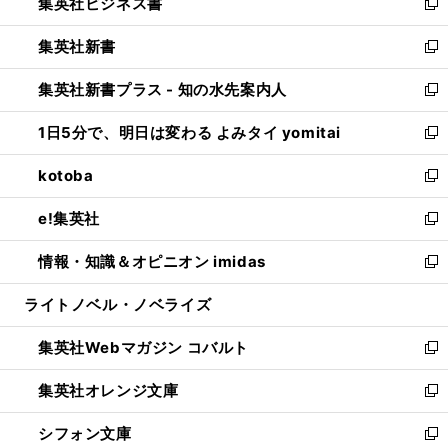
集英社ビジネス書
く
で
ド
い
新
開
ウ
ウ
し
集英社新書
く
で
ィ
い
新
開
ン
ウ
し
集英社新書プラス - 知の水先案内人
く
ド
ィ
い
新
ウ
ン
ウ
し
1日5分で、明日は変わる よみタイ yomitai
で
ド
ィ
い
新
開
ウ
ン
ウ
し
kotoba
く
で
ド
ィ
い
新
開
ウ
ン
ウ
し
e!集英社
く
で
ド
ィ
い
新
開
ウ
ン
ウ
し
情報・知識＆オピニオン imidas
く
で
ド
ィ
い
新
開
ウ
ン
ウ
し
ライトノベル・ノベライズ
く
で
ド
ィ
い
開
ウ
ン
ウ
集英社Webマガジン コバルト
く
で
ド
ィ
新
開
ウ
ン
し
集英社オレンジ文庫
く
で
ド
い
新
開
ウ
ウ
し
シフォン文庫
く
で
ィ
い
新