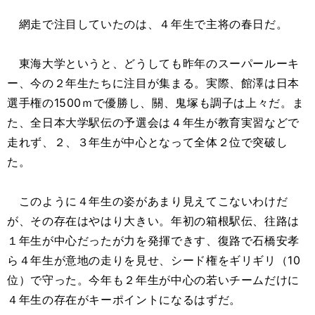
網走で注目していたのは、４年生で主将の春日だ。
東海大学というと、どうしても昨年のスーパールーキ
ー、今の２年生たちに注目が集まる。実際、館澤は日本
選手権の1500ｍで優勝し、關、鬼塚も調子は上々だ。ま
た、全日本大学駅伝の予選会は４年生が教育実習などで
走れず、２、３年生が中心となって全体２位で突破し
た。
このように４年生の姿があまり見えてこないわけだ
が、その存在はやはり大きい。年初の箱根駅伝、往路は
１年生が中心だったが力を発揮できす、復路で石橋安孝
ら４年生が意地の走りを見せ、シード権をギリギリ（10
位）で守った。今年も２年生が中心の若いチームだけに
４年生の存在がキーポイントになるはずだ。