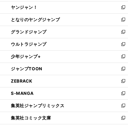
開
ウ
ウ
し
ヤンジャン！
く
で
ィ
い
新
開
ン
ウ
し
となりのヤングジャンプ
く
ド
ィ
い
新
ウ
ン
ウ
し
グランドジャンプ
で
ド
ィ
い
新
開
ウ
ン
ウ
し
ウルトラジャンプ
く
で
ド
ィ
い
新
開
ウ
ン
ウ
し
少年ジャンプ+
く
で
ド
ィ
い
新
開
ウ
ン
ウ
し
ジャンプTOON
く
で
ド
ィ
い
新
開
ウ
ン
ウ
し
ZEBRACK
く
で
ド
ィ
い
新
開
ウ
ン
ウ
し
S-MANGA
く
で
ド
ィ
い
新
開
ウ
ン
ウ
し
集英社ジャンプリミックス
く
で
ド
ィ
い
新
開
ウ
ン
ウ
し
集英社コミック文庫
く
で
ド
ィ
い
新
開
ウ
ン
ウ
し