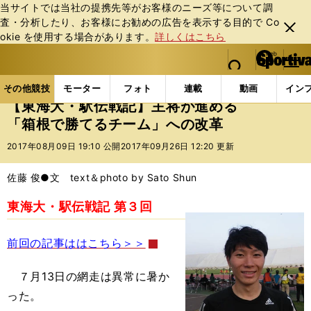
当サイトでは当社の提携先等がお客様のニーズ等について調
査・分析したり、お客様にお勧めの広告を表⽰する⽬的で Co
閉じ
okie を使⽤する場合があります。
詳しくはこちら
る
マイペ
web Sportiva (webスポルティーバ)
検索
メニュ
we
ー
その他競技の記事一覧
陸上
【東海大・駅伝戦記】
b
ジ
その他競技
モーター
フォト
連載
動画
イン
ス
【東海大・駅伝戦記】主将が進める
ポ
「箱根で勝てるチーム」への改革
ル
テ
2017年08月09日 19:10 公開
2017年09月26日 12:20 更新
ィ
ー
佐藤 俊●文 text＆photo by Sato Shun
バ
東海大・駅伝戦記 第３回
前回の記事ははこちら＞＞
７月13日の網走は異常に暑か
った。