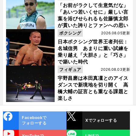
「お前がラクして生意気だな」
「あいつ若いくせに」厳しい言
葉を浴びせられるも佐藤慎太郎
が貫いた誇りとファンへの思い
ボクシング
2026.08.05更新
日本ボクシング世界王者列伝：
名城信男 あまりに重い試練を
乗り越え「大胆さ」と「巧さ」
で築いた時代
フィギュア
2026.08.03更新
宇野昌磨は本田真凜とのアイス
ダンスで新境地を切り開く 高
橋大輔の証言とも重なる課題と
楽しさ
cebo
X
Facebookで
Xでフォローする
ok
フォローする
uTube
LINE
YouTubeで
LINEで