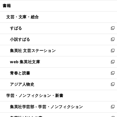
ウ
ン
ウ
し
書籍
く
で
ド
ィ
い
開
ウ
ン
ウ
文芸・文庫・総合
く
で
ド
ィ
開
ウ
ン
すばる
く
で
ド
新
開
ウ
し
小説すばる
く
で
い
新
開
ウ
し
集英社 文芸ステーション
く
ィ
い
新
ン
ウ
し
web 集英社文庫
ド
ィ
い
新
ウ
ン
ウ
し
青春と読書
で
ド
ィ
い
新
開
ウ
ン
ウ
し
アジア人物史
く
で
ド
ィ
い
新
開
ウ
ン
ウ
し
学芸・ノンフィクション・新書
く
で
ド
ィ
い
開
ウ
ン
ウ
集英社学芸部 - 学芸・ノンフィクション
く
で
ド
ィ
新
開
ウ
ン
し