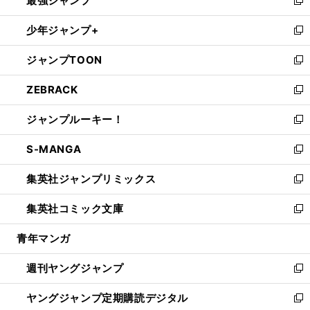
最強ジャンプ
ド
ィ
い
新
ウ
ン
ウ
し
少年ジャンプ+
で
ド
ィ
い
新
開
ウ
ン
ウ
し
ジャンプTOON
く
で
ド
ィ
い
新
開
ウ
ン
ウ
し
ZEBRACK
く
で
ド
ィ
い
新
開
ウ
ン
ウ
し
ジャンプルーキー！
く
で
ド
ィ
い
新
開
ウ
ン
ウ
し
S-MANGA
く
で
ド
ィ
い
新
開
ウ
ン
ウ
し
集英社ジャンプリミックス
く
で
ド
ィ
い
新
開
ウ
ン
ウ
し
集英社コミック文庫
く
で
ド
ィ
い
新
開
ウ
ン
ウ
し
青年マンガ
く
で
ド
ィ
い
開
ウ
ン
ウ
週刊ヤングジャンプ
く
で
ド
ィ
新
開
ウ
ン
し
ヤングジャンプ定期購読デジタル
く
で
ド
い
新