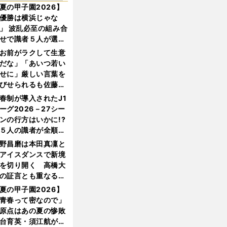
夏の甲子園2026】
優勝は横浜じゃな
」 波乱必至の組み合
せで識者５人が選ん
優勝校はここだ！
お前がラクして生意
だな」「あいつ若い
せに」厳しい言葉を
びせられるも佐藤慎
郎が貫いた誇りとフ
春制が導入されたJ1
ンへの思い
ーグ2026－27シー
ンの行方はいかに!?
５人の識者が全順位
大胆予想
野昌磨は本田真凜と
アイスダンスで新境
を切り開く 高橋大
の証言とも重なる課
と楽しさ
夏の甲子園2026】
青春って密なので」
原点はあの夏の惨敗
台育英・須江航が明