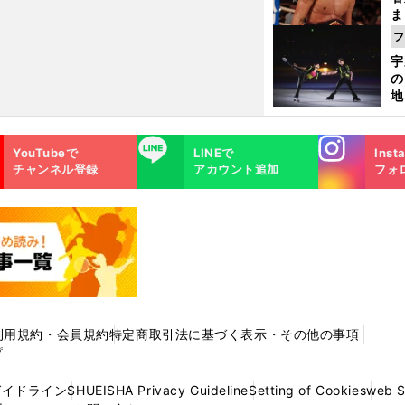
ま
越
フ
さ
宇
の
地
輔
題
Instagra
LINE
YouTubeで
LINEで
Inst
m
チャンネル登録
アカウント追加
フォ
利用規約・会員規約
特定商取引法に基づく表示・その他の事項
プ
ガイドライン
SHUEISHA Privacy Guideline
Setting of Cookies
web 