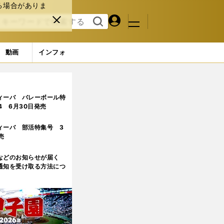
る場合がありま
マイペ
閉じ
検索
メニュ
ー
る
す
ジ
る
動画
インフォ
ィーバ バレーボール特
.4 6月30日発売
ィーバ 部活特集号 3
売
などのお知らせが届く
通知を受け取る方法につ