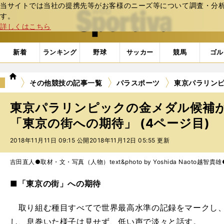
当サイトでは当社の提携先等がお客様のニーズ等について調査・分析し
web Sportiva (webスポルティーバ)
す。
詳しくはこちら
新着
ランキング
野球
サッカー
競馬
ゴル
we
その他競技の記事一覧
パラスポーツ
東京パラリン
b
ス
東京パラリンピックの金メダル候補
ポ
ル
「東京の街への期待」 (4ページ目)
テ
2018年11月11日 09:15 公開
2018年11月12日 05:55 更新
ィ
ー
バ
吉田直人●取材・文・写真（人物）text&photo by Yoshida Naoto
越智貴雄●写
■「東京の街」への期待
取り組む種目すべてで世界最高水準の記録をマークし、飛
し、息巻いた様子は見せず、低い声で淡々と話す。