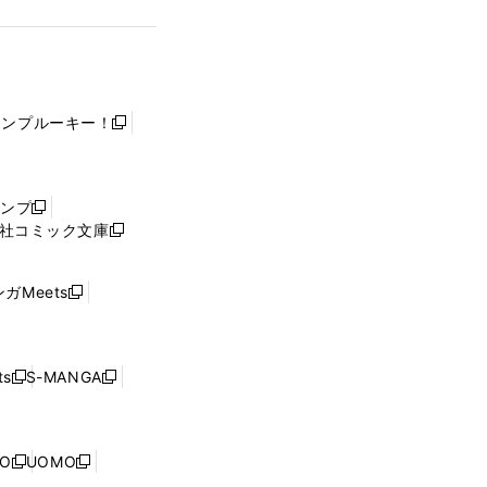
ャンプルーキー！
新
し
い
ウ
ャンプ
新
ィ
社コミック文庫
し
新
ン
い
し
ド
ウ
い
ウ
ガMeets
新
ィ
ウ
で
し
ン
ィ
開
い
ド
ン
く
ウ
ウ
ド
s
S-MANGA
新
新
ィ
で
ウ
し
し
ン
開
で
い
い
ド
く
開
ウ
ウ
ウ
NO
UOMO
く
新
新
ィ
ィ
で