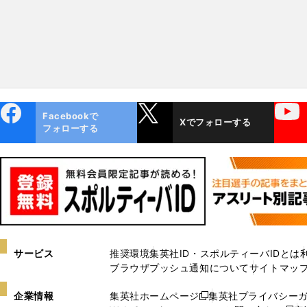
ebo
X
YouTube
Facebookで
Xでフォローする
ok
フォローする
サービス
推奨環境
集英社ID・スポルティーバIDとは
ブラウザプッシュ通知について
サイトマッ
企業情報
集英社ホームページ
集英社プライバシー
新