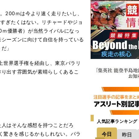
。200ｍは今より速く走りたいし、
しすぎたくはない。リチャードやジョ
00ｍ優勝者）が当然ライバルになっ
来シーズンに向けて自信を持っている
りだ」
上世界選手権を経由し、東京パラリ
作り出す雰囲気が素晴らしくあるこ
。
人気記事ランキング
た人はそんな感想を持つことだろ
ていく驚きを感じるかもしれない。パラ
今日
昨日