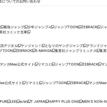
告についてのお問い合わせ
プ
最強ジャンプ
少年ジャンプ+
ジャンプTOON
ZEBRACK
ジ
新
新
新
新
新
英社コミック文庫
し
新
し
し
し
し
い
い
し
い
い
い
ウ
ウ
い
ウ
ウ
ウ
購読デジタル
ヤンジャン！
となりのヤングジャンプ
グランドジ
新
新
新
ィ
ィ
ウ
ィ
ィ
ィ
プTOON
ZEBRACK
S-MANGA
集英社ジャンプリミックス
集英
新
し
新
し
新
し
新
ン
ン
ィ
ン
ン
ン
し
い
し
い
し
い
し
ド
ド
ン
ド
ド
ド
い
ウ
い
ウ
い
ウ
い
ウ
ウ
ド
ウ
ウ
ウ
マンガMee公式サイト
リマコミ
ジャンプTOON
ZEBRACK
マン
新
新
新
新
ウ
ィ
ウ
ィ
ウ
ィ
ウ
で
で
ウ
で
で
で
し
し
し
し
し
ィ
ン
ィ
ン
ィ
ン
ィ
開
開
で
開
開
開
い
い
い
い
い
ン
ド
ン
ド
ン
ド
ン
く
く
開
く
く
く
ウ
ウ
ウ
ウ
ウ
ド
ウ
ド
ウ
ド
ウ
ド
ee公式サイト
リマコミ
ジャンプTOON
ZEBRACK
マンガMeet
く
新
新
新
新
ィ
ィ
ィ
ィ
ィ
ウ
で
ウ
で
ウ
で
ウ
し
し
し
し
ン
ン
ン
ン
ン
で
開
で
開
で
開
で
い
い
い
い
ド
ド
ド
ド
ド
開
く
開
く
開
く
開
ウ
ウ
ウ
ウ
ウ
ウ
ウ
ウ
ウ
PUR
LEE
eclat
T JAPAN
HAPPY PLUS ONE
MEN'S NON-
く
く
く
く
新
新
新
新
新
ィ
ィ
ィ
ィ
で
で
で
で
で