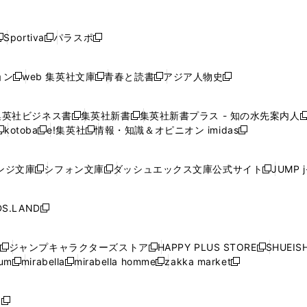
し
し
し
し
し
ン
ン
ン
ン
開
開
開
開
開
い
い
い
い
い
ド
ド
ド
ド
く
く
く
く
く
ウ
ウ
ウ
ウ
ウ
ウ
ウ
ウ
ウ
Sportiva
パラスポ
新
新
ィ
ィ
ィ
ィ
ィ
で
で
で
で
し
し
し
ン
ン
ン
ン
ン
開
開
開
開
い
い
い
ド
ド
ド
ド
ド
ョン
web 集英社文庫
青春と読書
アジア人物史
く
く
く
く
新
新
新
新
ウ
ウ
ウ
ウ
ウ
ウ
ウ
ウ
し
し
し
し
ィ
ィ
ィ
で
で
で
で
で
い
い
い
い
ン
ン
ン
集英社ビジネス書
集英社新書
集英社新書プラス - 知の水先案内人
開
開
開
開
開
新
新
新
ウ
ウ
ウ
ウ
ド
ド
ド
kotoba
e!集英社
情報・知識＆オピニオン imidas
く
く
く
く
く
新
し
新
し
新
ィ
ィ
ィ
ィ
ウ
ウ
ウ
し
し
い
し
い
し
ン
ン
ン
ン
で
で
で
い
い
ウ
い
ウ
い
ド
ド
ド
ド
ンジ文庫
シフォン文庫
ダッシュエックス文庫公式サイト
JUMP 
開
開
開
新
新
新
ウ
ウ
ィ
ウ
ィ
ウ
ウ
ウ
ウ
ウ
く
く
く
し
し
し
ィ
ィ
ン
ィ
ン
ィ
で
で
で
で
い
い
い
ン
ン
ド
ン
ド
ン
S.LAND
開
開
開
開
新
ウ
ウ
ウ
ド
ド
ウ
ド
ウ
ド
く
く
く
く
し
ィ
ィ
ィ
ウ
ウ
で
ウ
で
ウ
い
ン
ン
ン
ジャンプキャラクターズストア
HAPPY PLUS STORE
SHUEIS
で
で
開
で
開
で
新
新
新
ウ
ド
ド
ド
ium
mirabella
mirabella homme
zakka market
開
開
く
開
く
開
し
新
新
新
し
新
し
ィ
ウ
ウ
ウ
く
く
く
く
い
し
し
い
し
し
い
ン
で
で
で
ウ
い
い
ウ
い
い
ウ
ド
ボ
開
開
開
新