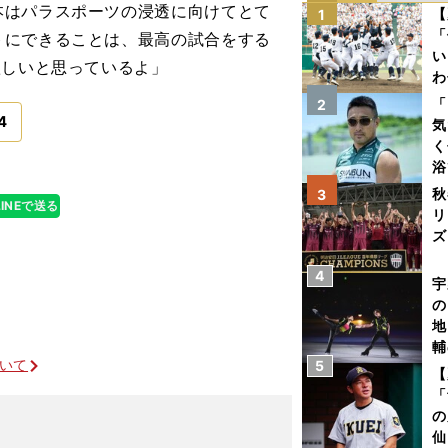
本はパラスポーツの浸透に向けてとて
【
1
「
トにできることは、最高の試合をする
い
欲しいと思っているよ」
わ
だ
「
2
4
気
く
浴
太
秋
3
LINEで送る
ァ
リ
ズ
4
を
宇
の
地
輔
ついて
5
題
【
「
の
仙