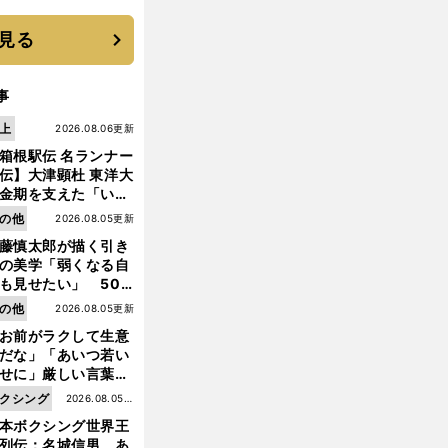
す"日本一1000日計
"のすべて
見る
事
上
2026.08.06更新
箱根駅伝 名ランナー
伝】大津顕杜 東洋大
金期を支えた「いぶ
銀」の存在 最後は同
の他
2026.08.05更新
の設楽兄弟も受賞で
藤慎太郎が描く引き
なかった金栗杯に輝
の美学「弱くなる自
も見せたい」 50
の競輪人生に影響を
ブ
。
の他
2026.08.05更新
ラサカ日本代表が強豪国に善戦
2018年は確かな成長を遂げた
える伏見俊昭の死に
お前がラクして生意
言及
だな」「あいつ若い
せに」厳しい言葉を
びせられるも佐藤慎
クシング
2026.08.05更
郎が貫いた誇りとフ
本ボクシング世界王
新
ンへの思い
列伝：名城信男 あ