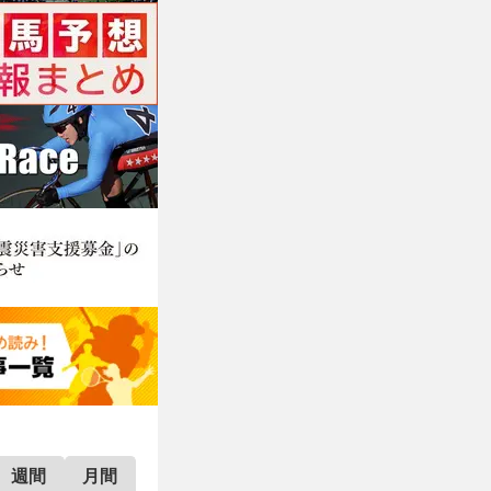
週間
月間