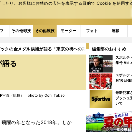
たり、お客様にお勧めの広告を表⽰する⽬的で Cookie を使⽤す
フ
その他球技
その他競技
モーター
フォト
連載
ピックの金メダル候補が語る「東京の街への期待」
編集部のおすすめ
4ページ目
スポルテ
が語る
集号 Vol
スポルテ
月16日発
最新記事
真（競技） photo by Ochi Takao
プッシュ
いて
躍の年となった2018年。しか