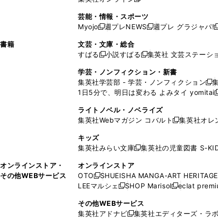
し
新
し
し
し
ン
ィ
ン
ン
開
で
開
で
い
し
い
い
い
ド
ン
ド
ド
芸能・情報・スポーツ
く
開
く
開
ウ
い
ウ
ウ
ウ
ウ
ド
ウ
ウ
Myojo
週プレNEWS
週プレ グラジャパ!
く
く
新
新
新
ィ
ウ
ィ
ィ
ィ
で
ウ
で
で
し
し
ン
ィ
ン
ン
ン
書籍
文芸・文庫・総合
開
で
開
開
い
い
ド
ン
ド
ド
ド
すばる
小説すばる
集英社 文芸ステーシ
く
開
く
く
新
新
ウ
ウ
ウ
ド
ウ
ウ
ウ
く
し
し
ィ
ィ
学芸・ノンフィクション・新書
で
ウ
で
で
で
い
い
ン
ン
集英社学芸部 - 学芸・ノンフィクション
開
で
開
開
開
新
ウ
ウ
ド
ド
1日5分で、明日は変わる よみタイ yomitai
く
開
く
く
く
し
新
ィ
ィ
ウ
ウ
く
い
ン
ン
ライトノベル・ノベライズ
で
で
ウ
ド
ド
集英社Webマガジン コバルト
集英社オレ
開
開
新
ィ
ウ
ウ
く
く
し
ン
キッズ
で
で
い
ド
集英社みらい文庫
集英社の児童図書 S-KID
開
開
新
ウ
ウ
く
く
し
ィ
オンラインストア・
オンラインストア
で
い
ン
その他WEBサービス
OTO
SHUEISHA MANGA-ART HERITAGE
開
新
ウ
ド
LEEマルシェ
SHOP Marisol
eclat prem
く
し
新
新
ィ
ウ
い
し
し
ン
その他WEBサービス
で
ウ
い
い
ド
集英社アドナビ
集英社エディターズ・ラ
開
新