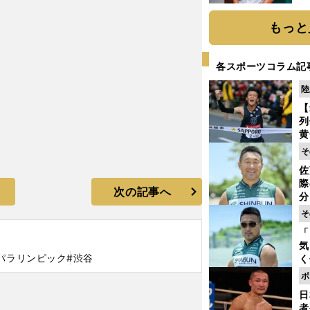
か
画
もっと
各スポーツコラム記
陸
【
列
黄
し
そ
期
佐
き
際
く
次の記事へ
分
代
そ
与
「
も
気
パラリンピック
#渋谷
く
浴
ボ
太
日
ァ
者