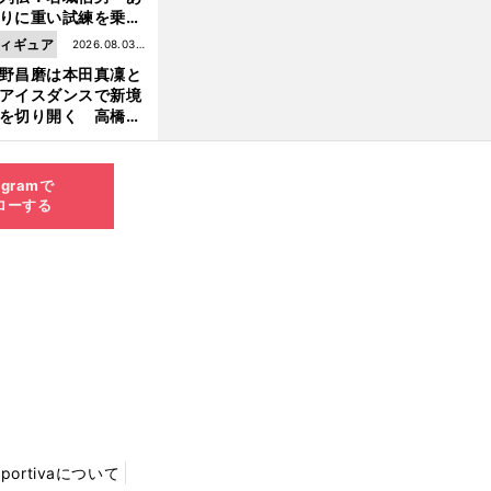
りに重い試練を乗り
え「大胆さ」と「巧
ィギュア
2026.08.03更
」で築いた時代
野昌磨は本田真凜と
新
アイスダンスで新境
を切り開く 高橋大
の証言とも重なる課
と楽しさ
agramで
ローする
Sportivaについて