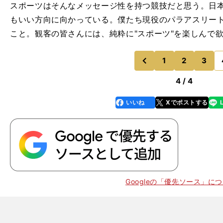
スポーツはそんなメッセージ性を持つ競技だと思う。日
もいい方向に向かっている。僕たち現役のパラアスリー
こと。観客の皆さんには、純粋に"スポーツ"を楽しんで
1
2
3
のページへ
前
4 / 4
いいね
Xでポストする
line
faceboo
x
k
Googleの「優先ソース」に