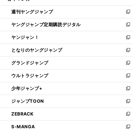
開
ウ
ン
ウ
週刊ヤングジャンプ
く
で
ド
ィ
新
開
ウ
ン
し
ヤングジャンプ定期購読デジタル
く
で
ド
い
新
開
ウ
ウ
し
ヤンジャン！
く
で
ィ
い
新
開
ン
ウ
し
となりのヤングジャンプ
く
ド
ィ
い
新
ウ
ン
ウ
し
グランドジャンプ
で
ド
ィ
い
新
開
ウ
ン
ウ
し
ウルトラジャンプ
く
で
ド
ィ
い
新
開
ウ
ン
ウ
し
少年ジャンプ+
く
で
ド
ィ
い
新
開
ウ
ン
ウ
し
ジャンプTOON
く
で
ド
ィ
い
新
開
ウ
ン
ウ
し
ZEBRACK
く
で
ド
ィ
い
新
開
ウ
ン
ウ
し
S-MANGA
く
で
ド
ィ
い
新
開