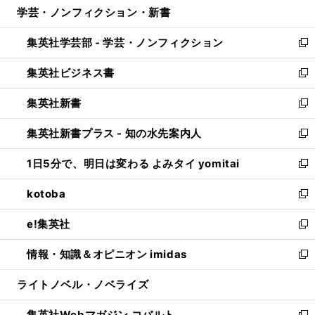
学芸・ノンフィクション・新書
く
で
ド
ィ
い
開
ウ
ン
ウ
集英社学芸部 - 学芸・ノンフィクション
く
で
ド
ィ
新
開
ウ
ン
し
集英社ビジネス書
く
で
ド
い
新
開
ウ
ウ
し
集英社新書
く
で
ィ
い
新
開
ン
ウ
し
集英社新書プラス - 知の水先案内人
く
ド
ィ
い
新
ウ
ン
ウ
し
1日5分で、明日は変わる よみタイ yomitai
で
ド
ィ
い
新
開
ウ
ン
ウ
し
kotoba
く
で
ド
ィ
い
新
開
ウ
ン
ウ
し
e!集英社
く
で
ド
ィ
い
新
開
ウ
ン
ウ
し
情報・知識＆オピニオン imidas
く
で
ド
ィ
い
新
開
ウ
ン
ウ
し
ライトノベル・ノベライズ
く
で
ド
ィ
い
開
ウ
ン
ウ
集英社Webマガジン コバルト
く
で