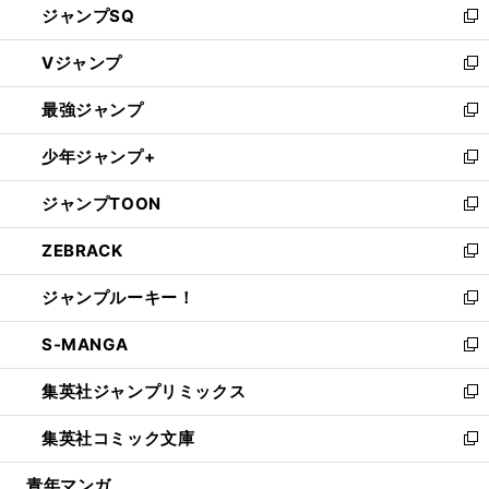
ジャンプSQ
い
新
ウ
し
Vジャンプ
ィ
い
新
ン
ウ
し
最強ジャンプ
ド
ィ
い
新
ウ
ン
ウ
し
少年ジャンプ+
で
ド
ィ
い
新
開
ウ
ン
ウ
し
ジャンプTOON
く
で
ド
ィ
い
新
開
ウ
ン
ウ
し
ZEBRACK
く
で
ド
ィ
い
新
開
ウ
ン
ウ
し
ジャンプルーキー！
く
で
ド
ィ
い
新
開
ウ
ン
ウ
し
S-MANGA
く
で
ド
ィ
い
新
開
ウ
ン
ウ
し
集英社ジャンプリミックス
く
で
ド
ィ
い
新
開
ウ
ン
ウ
し
集英社コミック文庫
く
で
ド
ィ
い
新
開
ウ
ン
ウ
し
青年マンガ
く
で
ド
ィ
い