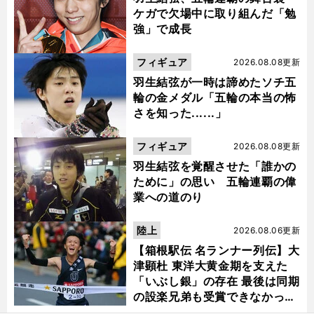
ケガで欠場中に取り組んだ「勉
強」で成長
フィギュア
2026.08.08更新
羽生結弦が一時は諦めたソチ五
輪の金メダル「五輪の本当の怖
さを知った......」
フィギュア
2026.08.08更新
羽生結弦を覚醒させた「誰かの
ために」の思い 五輪連覇の偉
業への道のり
陸上
2026.08.06更新
【箱根駅伝 名ランナー列伝】大
津顕杜 東洋大黄金期を支えた
「いぶし銀」の存在 最後は同期
の設楽兄弟も受賞できなかった
金栗杯に輝く