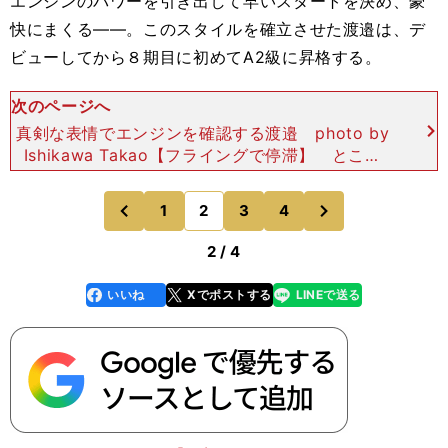
エンジンのパワーを引き出して早いスタートを決め、豪
快にまくる――。このスタイルを確立させた渡邉は、デ
ビューしてから８期目に初めてA2級に昇格する。
次のページへ
真剣な表情でエンジンを確認する渡邉 photo by
Ishikawa Takao【フライングで停滞】 ところ
が、その後はA級とB級を行き来する期間に突入す
る。原因はフライングだった。「最初はガ
次
1
2
3
4
のページへ
のページへ
前
2 / 4
いいね
Xでポストする
LINEで送る
line
faceboo
x
k