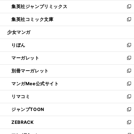
ウ
ン
ウ
し
集英社ジャンプリミックス
く
で
ド
ィ
い
新
開
ウ
ン
ウ
し
集英社コミック文庫
く
で
ド
ィ
い
新
開
ウ
ン
ウ
し
少女マンガ
く
で
ド
ィ
い
開
ウ
ン
ウ
りぼん
く
で
ド
ィ
新
開
ウ
ン
し
マーガレット
く
で
ド
い
新
開
ウ
ウ
し
別冊マーガレット
く
で
ィ
い
新
開
ン
ウ
し
マンガMee公式サイト
く
ド
ィ
い
新
ウ
ン
ウ
し
リマコミ
で
ド
ィ
い
新
開
ウ
ン
ウ
し
ジャンプTOON
く
で
ド
ィ
い
新
開
ウ
ン
ウ
し
ZEBRACK
く
で
ド
ィ
い
新
開
ウ
ン
ウ
し