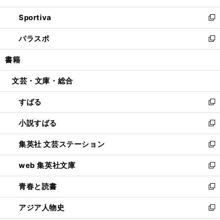
開
ン
ウ
し
Sportiva
く
ド
ィ
い
新
ウ
ン
ウ
し
パラスポ
で
ド
ィ
い
新
開
ウ
ン
ウ
し
書籍
く
で
ド
ィ
い
開
ウ
ン
ウ
文芸・文庫・総合
く
で
ド
ィ
開
ウ
ン
すばる
く
で
ド
新
開
ウ
し
小説すばる
く
で
い
新
開
ウ
し
集英社 文芸ステーション
く
ィ
い
新
ン
ウ
し
web 集英社文庫
ド
ィ
い
新
ウ
ン
ウ
し
青春と読書
で
ド
ィ
い
新
開
ウ
ン
ウ
し
アジア人物史
く
で
ド
ィ
い
新
開
ウ
ン
ウ
し