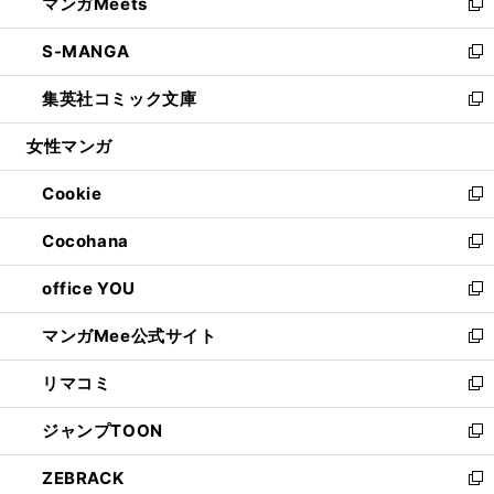
マンガMeets
く
で
ド
ィ
い
新
開
ウ
ン
ウ
し
S-MANGA
く
で
ド
ィ
い
新
開
ウ
ン
ウ
し
集英社コミック文庫
く
で
ド
ィ
い
新
開
ウ
ン
ウ
し
女性マンガ
く
で
ド
ィ
い
開
ウ
ン
ウ
Cookie
く
で
ド
ィ
新
開
ウ
ン
し
Cocohana
く
で
ド
い
新
開
ウ
ウ
し
office YOU
く
で
ィ
い
新
開
ン
ウ
し
マンガMee公式サイト
く
ド
ィ
い
新
ウ
ン
ウ
し
リマコミ
で
ド
ィ
い
新
開
ウ
ン
ウ
し
ジャンプTOON
く
で
ド
ィ
い
新
開
ウ
ン
ウ
し
ZEBRACK
く
で
ド
ィ
い
新