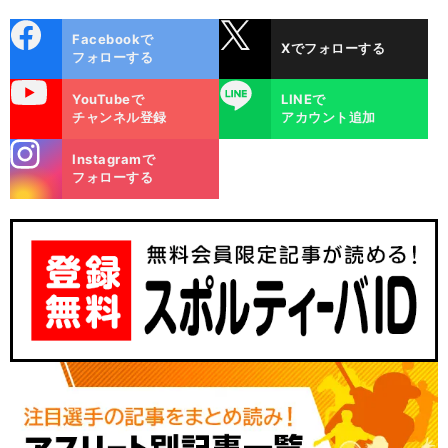
cebo
X
Facebookで
Xでフォローする
ok
フォローする
uTube
LINE
YouTubeで
LINEで
チャンネル登録
アカウント追加
stagra
Instagramで
m
フォローする