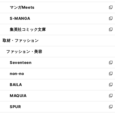
開
ウ
ン
ウ
し
マンガMeets
く
で
ド
ィ
い
新
開
ウ
ン
ウ
し
S-MANGA
く
で
ド
ィ
い
新
開
ウ
ン
ウ
し
集英社コミック文庫
く
で
ド
ィ
い
新
開
ウ
ン
ウ
し
取材・ファッション
く
で
ド
ィ
い
開
ウ
ン
ウ
ファッション・美容
く
で
ド
ィ
開
ウ
ン
Seventeen
く
で
ド
新
開
ウ
し
non-no
く
で
い
新
開
ウ
し
BAILA
く
ィ
い
新
ン
ウ
し
MAQUIA
ド
ィ
い
新
ウ
ン
ウ
し
SPUR
で
ド
ィ
い
新
開
ウ
ン
ウ
し