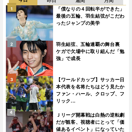
昨日
週間
月間
「僕なりの４回転半ができた」
1
最後の五輪、羽生結弦がこだわ
ったジャンプの美学
羽生結弦、五輪連覇の舞台裏
2
ケガで欠場中に取り組んだ「勉
強」で成長
【ワールドカップ】サッカー日
3
本代表を名将たちはどう見たか
ファン・ハール、クロップ、フ
リック...
4
Ｊリーグ開幕戦は白熱の逆転劇
だが観客、視聴者にとって「価
値あるイベント」になっていた