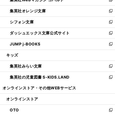
ド
ィ
新
開
ウ
ン
し
集英社オレンジ文庫
く
で
ド
い
新
開
ウ
ウ
し
シフォン文庫
く
で
ィ
い
新
開
ン
ウ
し
ダッシュエックス文庫公式サイト
く
ド
ィ
い
新
ウ
ン
ウ
し
JUMP j-BOOKS
で
ド
ィ
い
新
開
ウ
ン
ウ
し
キッズ
く
で
ド
ィ
い
開
ウ
ン
ウ
集英社みらい文庫
く
で
ド
ィ
新
開
ウ
ン
し
集英社の児童図書 S-KIDS.LAND
く
で
ド
い
新
開
ウ
ウ
し
オンラインストア・
その他WEBサービス
く
で
ィ
い
開
ン
ウ
オンラインストア
く
ド
ィ
ウ
ン
OTO
で
ド
新