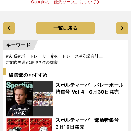
Googleの「優先ソース」について
一覧に戻る
キーワード
#A1級
#ボートレーサー
#ボートレース
#公認会計士
#文武両道の裏側
#渡邉雄朗
編集部のおすすめ
スポルティーバ バレーボール
特集号 Vol.4 6月30日発売
スポルティーバ 部活特集号
3月16日発売