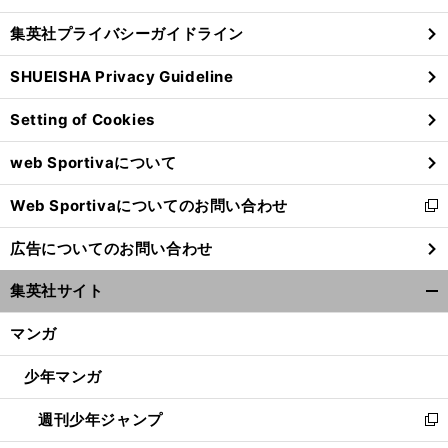
閉
し
じ
集英社プライバシーガイドライン
い
る
ウ
SHUEISHA Privacy Guideline
ィ
ン
Setting of Cookies
ド
ウ
web Sportivaについて
で
開
Web Sportivaについてのお問い合わせ
く
新
し
広告についてのお問い合わせ
い
ウ
集英社サイト
ィ
開
ン
く/
マンガ
ド
閉
ウ
じ
少年マンガ
で
る
開
週刊少年ジャンプ
く
新
し