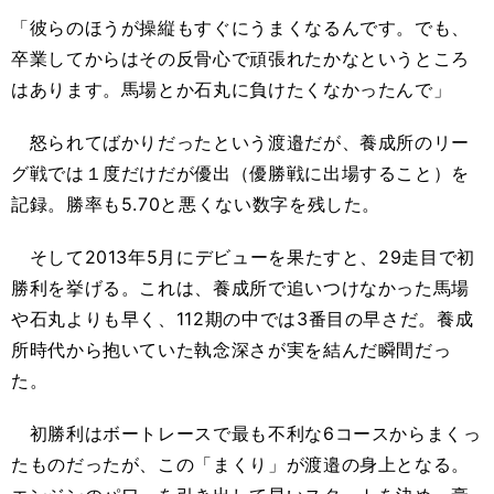
「彼らのほうが操縦もすぐにうまくなるんです。でも、
卒業してからはその反骨心で頑張れたかなというところ
はあります。馬場とか石丸に負けたくなかったんで」
怒られてばかりだったという渡邉だが、養成所のリー
グ戦では１度だけだが優出（優勝戦に出場すること）を
記録。勝率も5.70と悪くない数字を残した。
そして2013年5月にデビューを果たすと、29走目で初
勝利を挙げる。これは、養成所で追いつけなかった馬場
や石丸よりも早く、112期の中では3番目の早さだ。養成
所時代から抱いていた執念深さが実を結んだ瞬間だっ
た。
初勝利はボートレースで最も不利な6コースからまくっ
たものだったが、この「まくり」が渡邉の身上となる。