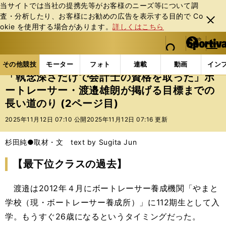
当サイトでは当社の提携先等がお客様のニーズ等について調
査・分析したり、お客様にお勧めの広告を表⽰する⽬的で Co
閉じ
okie を使⽤する場合があります。
詳しくはこちら
る
マイペ
web Sportiva (webスポルティーバ)
検索
メニュ
we
ー
その他競技の記事一覧
その他競技
その他
「執
b
ジ
その他競技
モーター
フォト
連載
動画
イン
ス
「執念深さだけで会計士の資格を取った」ボ
ポ
ートレーサー・渡邉雄朗が掲げる目標までの
ル
長い道のり (2ページ目)
テ
ィ
2025年11月12日 07:10 公開
2025年11月12日 07:16 更新
ー
バ
杉田純●取材・文 text by Sugita Jun
【最下位クラスの過去】
渡邉は2012年４月にボートレーサー養成機関「やまと
学校（現・ボートレーサー養成所）」に112期生として入
学。もうすぐ26歳になるというタイミングだった。