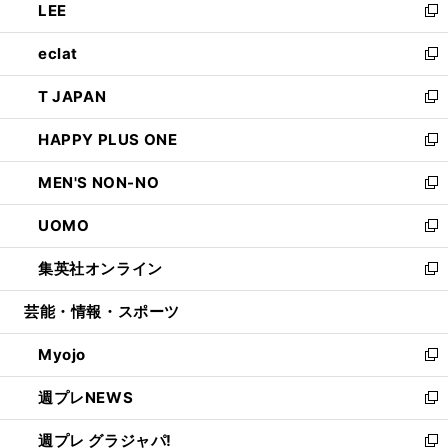
LEE
く
で
ド
ィ
い
新
開
ウ
ン
ウ
し
eclat
く
で
ド
ィ
い
新
開
ウ
ン
ウ
し
T JAPAN
く
で
ド
ィ
い
新
開
ウ
ン
ウ
し
HAPPY PLUS ONE
く
で
ド
ィ
い
新
開
ウ
ン
ウ
し
MEN'S NON-NO
く
で
ド
ィ
い
新
開
ウ
ン
ウ
し
UOMO
く
で
ド
ィ
い
新
開
ウ
ン
ウ
し
集英社オンライン
く
で
ド
ィ
い
新
開
ウ
ン
ウ
し
芸能・情報・スポーツ
く
で
ド
ィ
い
開
ウ
ン
ウ
Myojo
く
で
ド
ィ
新
開
ウ
ン
し
週プレNEWS
く
で
ド
い
新
開
ウ
ウ
し
週プレ グラジャパ!
く
で
ィ
い
新