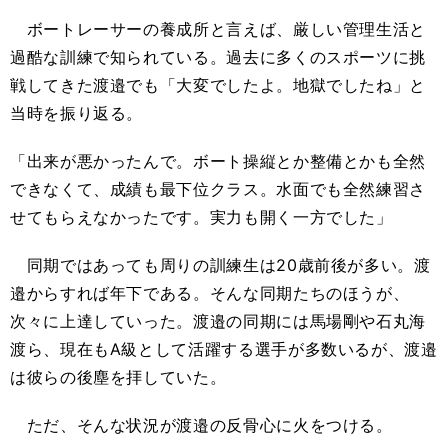
ボートレーサーの養成所と言えば、厳しい管理生活と
過酷な訓練で知られている。過去に多くのスポーツに挑
戦してきた渡邉でも「大変でしたよ。地獄でしたね」と
当時を振り返る。
「出来が悪かったんで。ボート操縦とか整備とかも全然
できなくて、成績も最下位クラス。水面でも全然練習さ
せてもらえなかったです。実力も開く一方でした」
同期ではあっても周りの訓練生は20歳前後が多い。渡
邉からすれば年下である。そんな同期たちのほうが、
次々に上達していった。渡邉の同期には馬場剛や石丸海
渡ら、現在もA級として活躍する選手が多数いるが、渡邉
は彼らの後塵を拝していた。
ただ、そんな状況が渡邉の反骨心に火をつける。