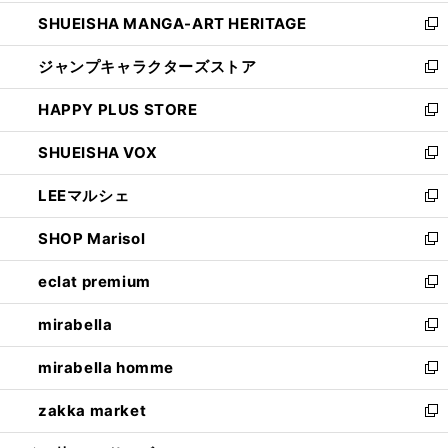
開
ウ
し
SHUEISHA MANGA-ART HERITAGE
く
で
い
新
開
ウ
し
ジャンプキャラクターズストア
く
ィ
い
新
ン
ウ
し
HAPPY PLUS STORE
ド
ィ
い
新
ウ
ン
ウ
し
SHUEISHA VOX
で
ド
ィ
い
新
開
ウ
ン
ウ
し
LEEマルシェ
く
で
ド
ィ
い
新
開
ウ
ン
ウ
し
SHOP Marisol
く
で
ド
ィ
い
新
開
ウ
ン
ウ
し
eclat premium
く
で
ド
ィ
い
新
開
ウ
ン
ウ
し
mirabella
く
で
ド
ィ
い
新
開
ウ
ン
ウ
し
mirabella homme
く
で
ド
ィ
い
新
開
ウ
ン
ウ
し
zakka market
く
で
ド
ィ
い
新
開
ウ
ン
ウ
し