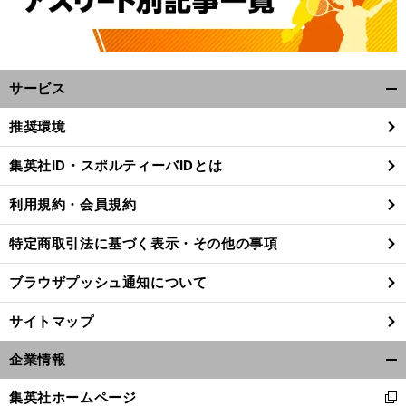
サービス
開
く/
推奨環境
閉
じ
集英社ID・スポルティーバIDとは
る
利用規約・会員規約
特定商取引法に基づく表示・その他の事項
ブラウザプッシュ通知について
サイトマップ
企業情報
開
前
く/
へ
集英社ホームページ
新