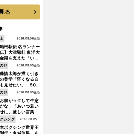
に３年目のNBA挑戦
続く
見る
事
上
2026.08.06更新
箱根駅伝 名ランナー
伝】大津顕杜 東洋大
金期を支えた「いぶ
銀」の存在 最後は同
の他
2026.08.05更新
の設楽兄弟も受賞で
藤慎太郎が描く引き
なかった金栗杯に輝
の美学「弱くなる自
も見せたい」 50
の競輪人生に影響を
の他
2026.08.05更新
える伏見俊昭の死に
お前がラクして生意
言及
だな」「あいつ若い
せに」厳しい言葉を
びせられるも佐藤慎
クシング
2026.08.05更
郎が貫いた誇りとフ
本ボクシング世界王
新
ンへの思い
列伝：名城信男 あ