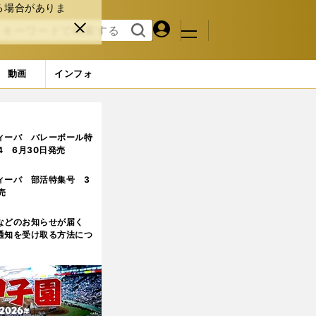
る場合がありま
マイペ
閉じ
検索
メニュ
ー
る
す
ジ
る
動画
インフォ
壁 それでも表現したい「体を鍛えることの幸せ」
2ページ目
ィーバ バレーボール特
.4 6月30日発売
ィーバ 部活特集号 3
売
などのお知らせが届く
通知を受け取る方法につ