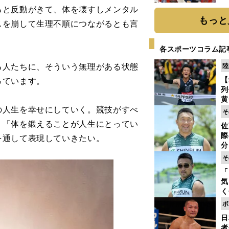
糧
と反動がきて、体を壊すしメンタル
は
もっと
スを崩して生理不順につながるとも言
各スポーツコラム記
人たちに、そういう無理がある状態
陸
【
っています。
列
黄
人生を幸せにしていく。競技がすべ
し
そ
期
、「体を鍛えることが人生にとってい
佐
き
際
を通して表現していきたい。
く
分
代
そ
与
「
も
気
く
浴
ボ
太
日
ァ
者