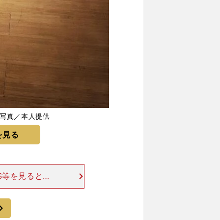
 写真／本人提供
を見る
S等を見ると、
ません。 体を
ティブなことを
次