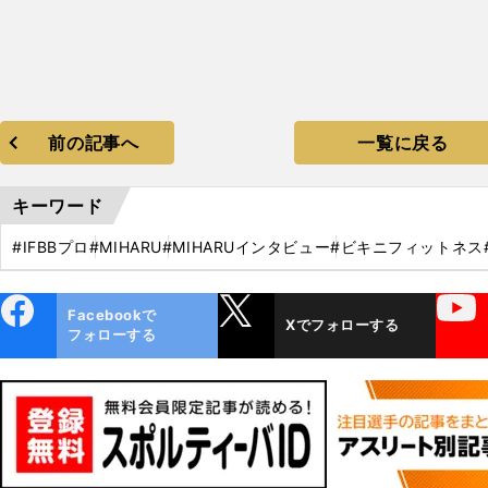
前の記事へ
一覧に戻る
キーワード
#IFBBプロ
#MIHARU
#MIHARUインタビュー
#ビキニフィットネス
ebo
X
YouTube
Facebookで
Xでフォローする
ok
フォローする