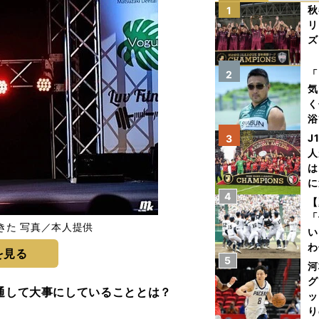
秋
1
リ
ズ
を
「
2
気
く
浴
太
J
3
ァ
人
は
に
4
と
【
「
きた 写真／本人提供
い
わ
を見る
5
だ
河
グ
を通して大事にしていることとは？
ッ
り