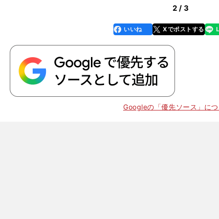
2 / 3
いいね
Xでポストする
line
faceboo
x
k
Googleの「優先ソース」に