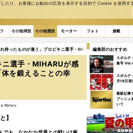
たり、お客様にお勧めの広告を表⽰する⽬的で Cookie を使⽤す
フ
その他球技
その他競技
モーター
フォト
連載
れ持ったものが違う」プロビキニ選手・MIHARUが感じた世界の
編集部のおすすめ
スポルテ
ニ選手・MIHARUが感
集号 Vol
「体を鍛えることの幸
スポルテ
月16日発
最新記事
プッシュ
いて
a Wataru
と】
Uさんでも、なかなか世界との戦いは厳