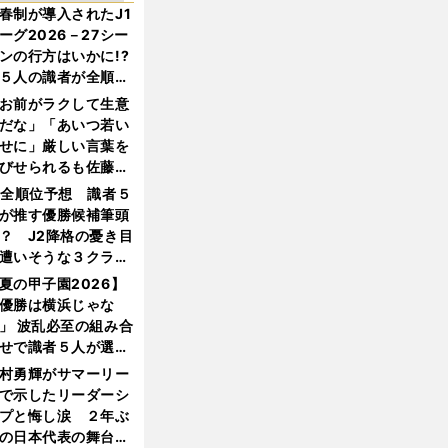
春制が導入されたJ1
ーグ2026－27シー
ンの行方はいかに!?
５人の識者が全順位
大胆予想
お前がラクして生意
だな」「あいつ若い
せに」厳しい言葉を
びせられるも佐藤慎
郎が貫いた誇りとフ
1全順位予想 識者５
ンへの思い
が推す優勝候補筆頭
？ J2降格の憂き目
遭いそうな３クラブ
は？
夏の甲子園2026】
優勝は横浜じゃな
」 波乱必至の組み合
せで識者５人が選ん
優勝校はここだ！
村勇輝がサマーリー
で示したリーダーシ
プと悔し涙 ２年ぶ
の日本代表の舞台を