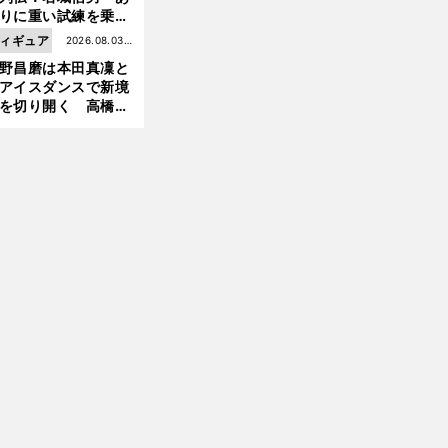
りに重い試練を乗り
え「大胆さ」と「巧
ィギュア
2026.08.03更
」で築いた時代
野昌磨は本田真凜と
新
アイスダンスで新境
を切り開く 高橋大
の証言とも重なる課
と楽しさ
前