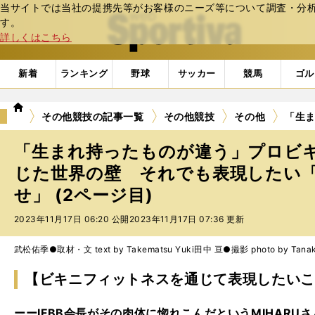
当サイトでは当社の提携先等がお客様のニーズ等について調査・分析し
web Sportiva (webスポルティーバ)
す。
詳しくはこちら
新着
ランキング
野球
サッカー
競馬
ゴル
we
その他競技の記事一覧
その他競技
その他
「生ま
b
ス
「生まれ持ったものが違う」プロビキ
ポ
ル
じた世界の壁 それでも表現したい
テ
せ」 (2ページ目)
ィ
ー
2023年11月17日 06:20 公開
2023年11月17日 07:36 更新
バ
武松佑季●取材・文 text by Takematsu Yuki
田中 亘●撮影 photo by Tanak
【ビキニフィットネスを通じて表現したいこ
ーーIFBB会長がその肉体に惚れこんだというMIHAR