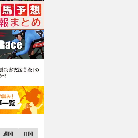
週間
月間