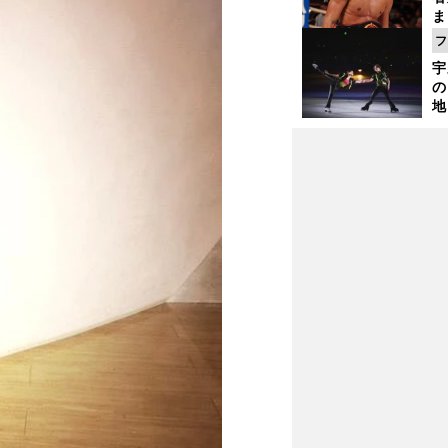
ま
越
フ
さ
宇
の
地
輔
題