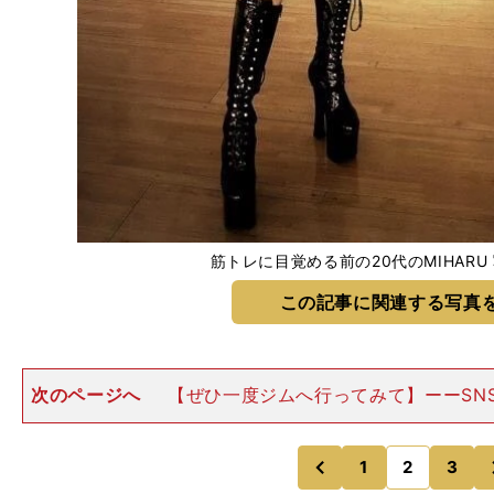
筋トレに目覚める前の20代のMIHARU
この記事に関連する写真
次のページへ
【ぜひ一度ジムへ行ってみて】ーーSN
女性が鍛えることに否定的な意見を言う人も少なくあり
鍛えて、スタイルがよくなった女性を見て、普通、ネガ
思わないじゃないです
1
2
3
のページへ
のページへ
前