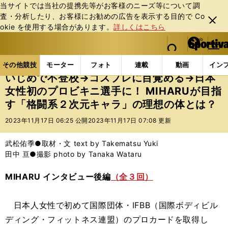
当サイトでは当社の提携先等がお客様のニーズ等について調
査・分析したり、お客様にお勧めの広告を表⽰する⽬的で Co
閉じ
okie を使⽤する場合があります。
詳しくはこちら
る
マイペ
web Sportiva (webスポルティーバ)
検索
メニュ
we
ー
その他競技の記事一覧
その他競技
その他
いじめ
b
ジ
その他競技
モーター
フォト
連載
動画
イン
ス
いじめで不登校→コスプレに目覚める→日本
ポ
女性初のプロビキニ選手に！ MIHARUが目指
ル
す「格闘系２次元キャラ」の理想の体とは？
テ
ィ
2023年11月17日 06:25 公開
2023年11月17日 07:08 更新
ー
バ
武松佑季●取材・文 text by Takematsu Yuki
田中 亘●撮影 photo by Tanaka Wataru
MIHARU インタビュー後編
（全３回）
日本人女性で初めて国際団体・IFBB（国際ボディビル
ディング・フィットネス連盟）のプロカードを取得し