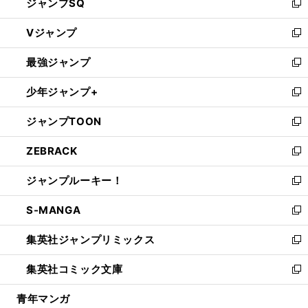
ジャンプSQ
い
新
ウ
し
Vジャンプ
ィ
い
新
ン
ウ
し
最強ジャンプ
ド
ィ
い
新
ウ
ン
ウ
し
少年ジャンプ+
で
ド
ィ
い
新
開
ウ
ン
ウ
し
ジャンプTOON
く
で
ド
ィ
い
新
開
ウ
ン
ウ
し
ZEBRACK
く
で
ド
ィ
い
新
開
ウ
ン
ウ
し
ジャンプルーキー！
く
で
ド
ィ
い
新
開
ウ
ン
ウ
し
S-MANGA
く
で
ド
ィ
い
新
開
ウ
ン
ウ
し
集英社ジャンプリミックス
く
で
ド
ィ
い
新
開
ウ
ン
ウ
し
集英社コミック文庫
く
で
ド
ィ
い
新
開
ウ
ン
ウ
し
青年マンガ
く
で
ド
ィ
い