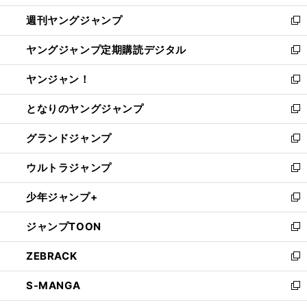
開
ウ
ン
ウ
週刊ヤングジャンプ
く
で
ド
ィ
新
開
ウ
ン
し
ヤングジャンプ定期購読デジタル
く
で
ド
い
新
開
ウ
ウ
し
ヤンジャン！
く
で
ィ
い
新
開
ン
ウ
し
となりのヤングジャンプ
く
ド
ィ
い
新
ウ
ン
ウ
し
グランドジャンプ
で
ド
ィ
い
新
開
ウ
ン
ウ
し
ウルトラジャンプ
く
で
ド
ィ
い
新
開
ウ
ン
ウ
し
少年ジャンプ+
く
で
ド
ィ
い
新
開
ウ
ン
ウ
し
ジャンプTOON
く
で
ド
ィ
い
新
開
ウ
ン
ウ
し
ZEBRACK
く
で
ド
ィ
い
新
開
ウ
ン
ウ
し
S-MANGA
く
で
ド
ィ
い
新
開
ウ
ン
ウ
し