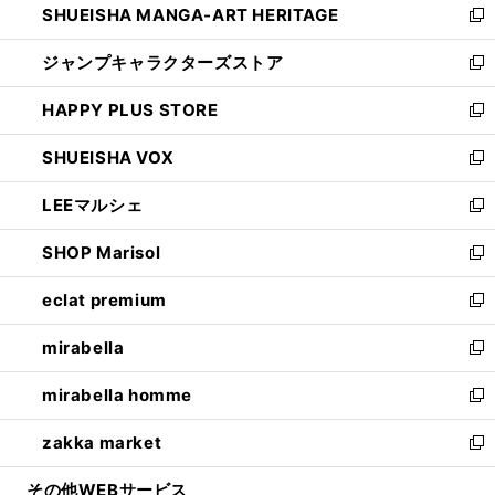
SHUEISHA MANGA-ART HERITAGE
く
で
い
新
開
ウ
し
ジャンプキャラクターズストア
く
ィ
い
新
ン
ウ
し
HAPPY PLUS STORE
ド
ィ
い
新
ウ
ン
ウ
し
SHUEISHA VOX
で
ド
ィ
い
新
開
ウ
ン
ウ
し
LEEマルシェ
く
で
ド
ィ
い
新
開
ウ
ン
ウ
し
SHOP Marisol
く
で
ド
ィ
い
新
開
ウ
ン
ウ
し
eclat premium
く
で
ド
ィ
い
新
開
ウ
ン
ウ
し
mirabella
く
で
ド
ィ
い
新
開
ウ
ン
ウ
し
mirabella homme
く
で
ド
ィ
い
新
開
ウ
ン
ウ
し
zakka market
く
で
ド
ィ
い
新
開
ウ
ン
ウ
し
その他WEBサービス
く
で
ド
ィ
い