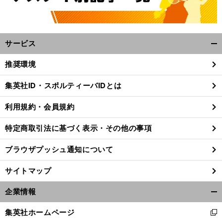
サービス
開
く/
推奨環境
閉
じ
集英社ID・スポルティーバIDとは
る
利用規約・会員規約
特定商取引法に基づく表示・その他の事項
ブラウザプッシュ通知について
サイトマップ
企業情報
開
く/
集英社ホームページ
新
閉