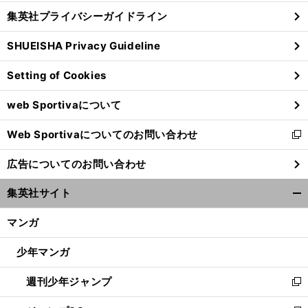
し
じ
集英社プライバシーガイドライン
い
る
ウ
SHUEISHA Privacy Guideline
ィ
ン
Setting of Cookies
ド
ウ
web Sportivaについて
で
開
Web Sportivaについてのお問い合わせ
く
新
し
広告についてのお問い合わせ
い
ウ
集英社サイト
ィ
開
ン
く/
マンガ
ド
閉
ウ
じ
少年マンガ
で
る
開
週刊少年ジャンプ
く
新
し