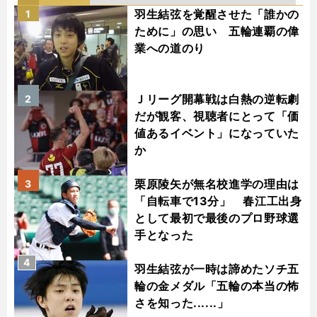
羽生結弦を覚醒させた「誰かの
1
ために」の思い 五輪連覇の偉
業への道のり
Ｊリーグ開幕戦は白熱の逆転劇
2
だが観客、視聴者にとって「価
値あるイベント」になっていた
か
栗原陵矢が無名校進学の理由は
3
「自転車で13分」 春江工出身
として最初で最後のプロ野球選
手となった
4
羽生結弦が一時は諦めたソチ五
輪の金メダル「五輪の本当の怖
さを知った......」