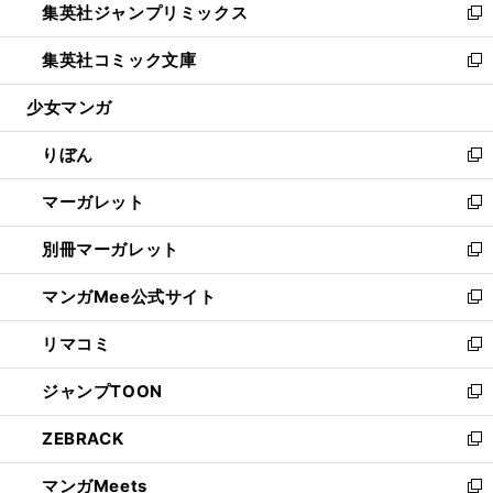
集英社ジャンプリミックス
く
で
ド
ィ
い
新
開
ウ
ン
ウ
し
集英社コミック文庫
く
で
ド
ィ
い
新
開
ウ
ン
ウ
し
少女マンガ
く
で
ド
ィ
い
開
ウ
ン
ウ
りぼん
く
で
ド
ィ
新
開
ウ
ン
し
マーガレット
く
で
ド
い
新
開
ウ
ウ
し
別冊マーガレット
く
で
ィ
い
新
開
ン
ウ
し
マンガMee公式サイト
く
ド
ィ
い
新
ウ
ン
ウ
し
リマコミ
で
ド
ィ
い
新
開
ウ
ン
ウ
し
ジャンプTOON
く
で
ド
ィ
い
新
開
ウ
ン
ウ
し
ZEBRACK
く
で
ド
ィ
い
新
開
ウ
ン
ウ
し
マンガMeets
く
で
ド
ィ
い
新