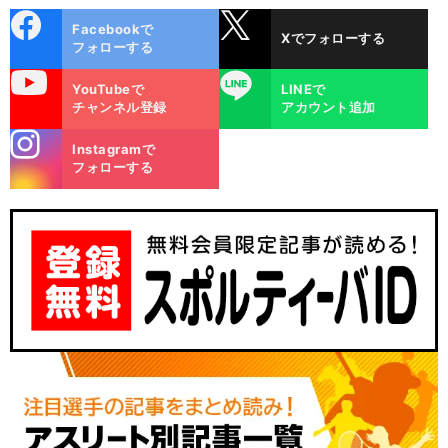
cebo
X
Facebookで
Xでフォローする
ok
フォローする
uTube
LINE
YouTubeで
LINEで
チャンネル登録
アカウント追加
stagra
Instagramで
m
フォローする