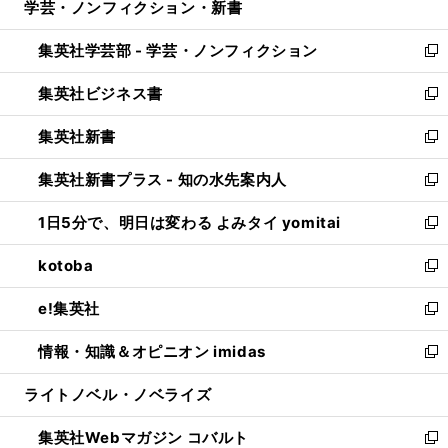
学芸・ノンフィクション・新書
く
で
ド
ィ
い
開
ウ
ン
ウ
集英社学芸部 - 学芸・ノンフィクション
く
で
ド
ィ
新
開
ウ
ン
し
集英社ビジネス書
く
で
ド
い
新
開
ウ
ウ
し
集英社新書
く
で
ィ
い
新
開
ン
ウ
し
集英社新書プラス - 知の水先案内人
く
ド
ィ
い
新
ウ
ン
ウ
し
1日5分で、明日は変わる よみタイ yomitai
で
ド
ィ
い
新
開
ウ
ン
ウ
し
kotoba
く
で
ド
ィ
い
新
開
ウ
ン
ウ
し
e!集英社
く
で
ド
ィ
い
新
開
ウ
ン
ウ
し
情報・知識＆オピニオン imidas
く
で
ド
ィ
い
新
開
ウ
ン
ウ
し
ライトノベル・ノベライズ
く
で
ド
ィ
い
開
ウ
ン
ウ
集英社Webマガジン コバルト
く
で
ド
ィ
新