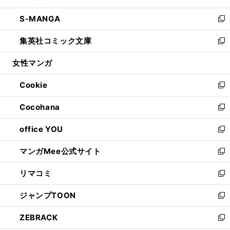
開
ウ
ン
ウ
し
S-MANGA
く
で
ド
ィ
い
新
開
ウ
ン
ウ
し
集英社コミック文庫
く
で
ド
ィ
い
新
開
ウ
ン
ウ
し
女性マンガ
く
で
ド
ィ
い
開
ウ
ン
ウ
Cookie
く
で
ド
ィ
新
開
ウ
ン
し
Cocohana
く
で
ド
い
新
開
ウ
ウ
し
office YOU
く
で
ィ
い
新
開
ン
ウ
し
マンガMee公式サイト
く
ド
ィ
い
新
ウ
ン
ウ
し
リマコミ
で
ド
ィ
い
新
開
ウ
ン
ウ
し
ジャンプTOON
く
で
ド
ィ
い
新
開
ウ
ン
ウ
し
ZEBRACK
く
で
ド
ィ
い
新
開
ウ
ン
ウ