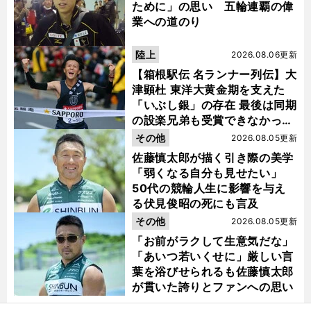
ために」の思い 五輪連覇の偉
業への道のり
陸上
2026.08.06更新
【箱根駅伝 名ランナー列伝】大
津顕杜 東洋大黄金期を支えた
「いぶし銀」の存在 最後は同期
の設楽兄弟も受賞できなかった
金栗杯に輝く
その他
2026.08.05更新
佐藤慎太郎が描く引き際の美学
「弱くなる自分も見せたい」
50代の競輪人生に影響を与え
る伏見俊昭の死にも言及
その他
2026.08.05更新
「お前がラクして生意気だな」
「あいつ若いくせに」厳しい言
葉を浴びせられるも佐藤慎太郎
が貫いた誇りとファンへの思い