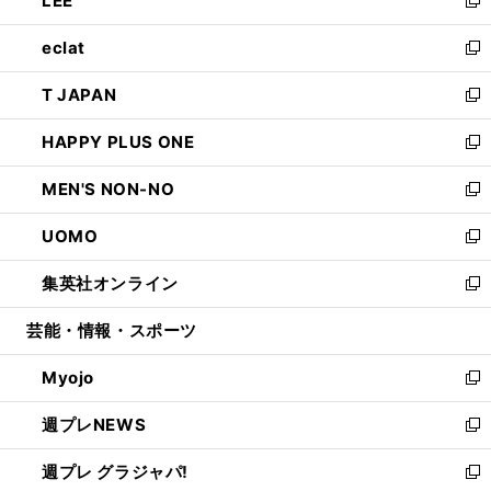
LEE
で
ド
ィ
い
新
開
ウ
ン
ウ
し
eclat
く
で
ド
ィ
い
新
開
ウ
ン
ウ
し
T JAPAN
く
で
ド
ィ
い
新
開
ウ
ン
ウ
し
HAPPY PLUS ONE
く
で
ド
ィ
い
新
開
ウ
ン
ウ
し
MEN'S NON-NO
く
で
ド
ィ
い
新
開
ウ
ン
ウ
し
UOMO
く
で
ド
ィ
い
新
開
ウ
ン
ウ
し
集英社オンライン
く
で
ド
ィ
い
新
開
ウ
ン
ウ
し
芸能・情報・スポーツ
く
で
ド
ィ
い
開
ウ
ン
ウ
Myojo
く
で
ド
ィ
新
開
ウ
ン
し
週プレNEWS
く
で
ド
い
新
開
ウ
ウ
し
週プレ グラジャパ!
く
で
ィ
い
新