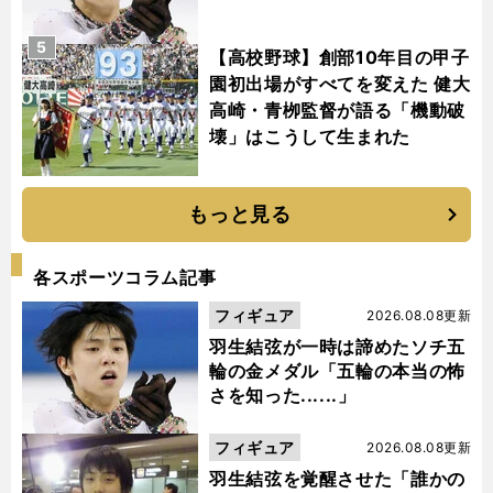
5
【高校野球】創部10年目の甲子
園初出場がすべてを変えた 健大
高崎・青栁監督が語る「機動破
壊」はこうして生まれた
もっと見る
各スポーツコラム記事
フィギュア
2026.08.08更新
羽生結弦が一時は諦めたソチ五
輪の金メダル「五輪の本当の怖
さを知った......」
フィギュア
2026.08.08更新
」
・
体
前
HARU
へ
羽生結弦を覚醒させた「誰かの
「
I