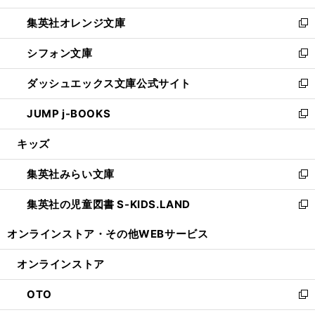
開
ウ
ン
し
集英社オレンジ文庫
く
で
ド
い
新
開
ウ
ウ
し
シフォン文庫
く
で
ィ
い
新
開
ン
ウ
し
ダッシュエックス文庫公式サイト
く
ド
ィ
い
新
ウ
ン
ウ
し
JUMP j-BOOKS
で
ド
ィ
い
新
開
ウ
ン
ウ
し
キッズ
く
で
ド
ィ
い
開
ウ
ン
ウ
集英社みらい文庫
く
で
ド
ィ
新
開
ウ
ン
し
集英社の児童図書 S-KIDS.LAND
く
で
ド
い
新
開
ウ
ウ
し
オンラインストア・
その他WEBサービス
く
で
ィ
い
開
ン
ウ
オンラインストア
く
ド
ィ
ウ
ン
OTO
で
ド
新
開
ウ
し