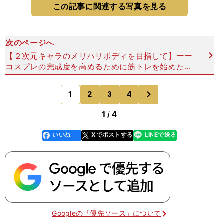
この記事に関連する写真を見る
次のページへ
【２次元キャラのメリハリボディを目指して】ーー
コスプレの完成度を高めるために筋トレを始めた、
と。 部活をやってた時は食べても食べても太らな
かったのに、専門学生時代はかなり太って筋肉もな
次
1
2
3
4
のページへ
にもないのに5
1 / 4
いいね
Xでポストする
LINEで送る
line
faceboo
x
k
Googleの「優先ソース」について