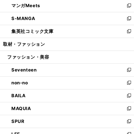
し
マンガMeets
く
で
ド
ィ
い
新
開
ウ
ン
ウ
し
S-MANGA
く
で
ド
ィ
い
新
開
ウ
ン
ウ
し
集英社コミック文庫
く
で
ド
ィ
い
新
開
ウ
ン
ウ
し
取材・ファッション
く
で
ド
ィ
い
開
ウ
ン
ウ
ファッション・美容
く
で
ド
ィ
開
ウ
ン
Seventeen
く
で
ド
新
開
ウ
し
non-no
く
で
い
新
開
ウ
し
BAILA
く
ィ
い
新
ン
ウ
し
MAQUIA
ド
ィ
い
新
ウ
ン
ウ
し
SPUR
で
ド
ィ
い
新
開
ウ
ン
ウ
し
く