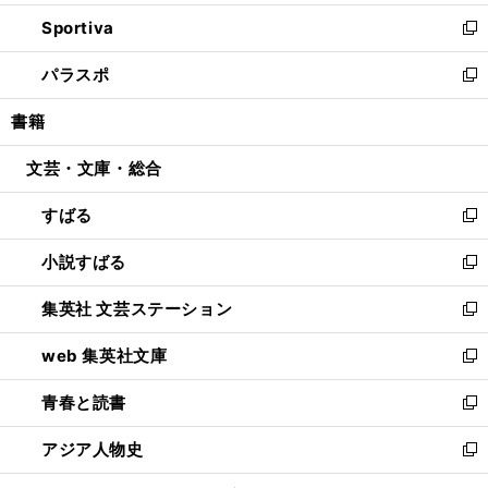
開
ン
ウ
し
Sportiva
く
ド
ィ
い
新
ウ
ン
ウ
し
パラスポ
で
ド
ィ
い
新
開
ウ
ン
ウ
し
書籍
く
で
ド
ィ
い
開
ウ
ン
ウ
文芸・文庫・総合
く
で
ド
ィ
開
ウ
ン
すばる
く
で
ド
新
開
ウ
し
小説すばる
く
で
い
新
開
ウ
し
集英社 文芸ステーション
く
ィ
い
新
ン
ウ
し
web 集英社文庫
ド
ィ
い
新
ウ
ン
ウ
し
青春と読書
で
ド
ィ
い
新
開
ウ
ン
ウ
し
アジア人物史
く
で
ド
ィ
い
新
開
ウ
ン
ウ
し