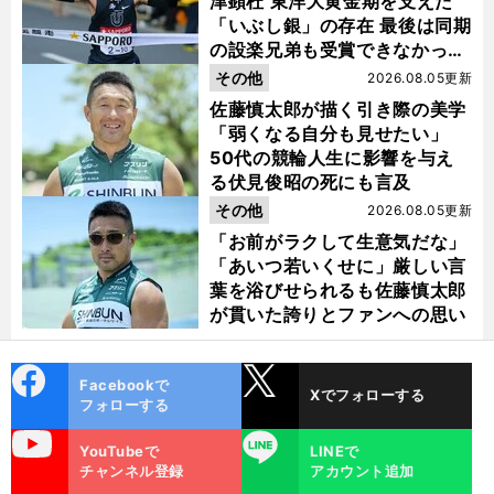
津顕杜 東洋大黄金期を支えた
「いぶし銀」の存在 最後は同期
の設楽兄弟も受賞できなかった
金栗杯に輝く
その他
2026.08.05更新
佐藤慎太郎が描く引き際の美学
「弱くなる自分も見せたい」
50代の競輪人生に影響を与え
る伏見俊昭の死にも言及
その他
2026.08.05更新
「お前がラクして生意気だな」
「あいつ若いくせに」厳しい言
葉を浴びせられるも佐藤慎太郎
が貫いた誇りとファンへの思い
cebo
X
・
ま
」
駒
・
」
Facebookで
】
前
Xでフォローする
ok
へ
2026
フォローする
uTube
LINE
YouTubeで
LINEで
チャンネル登録
アカウント追加