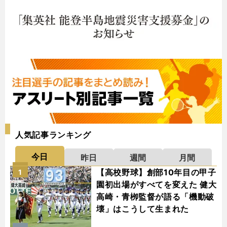
人気記事ランキング
今日
昨日
週間
月間
【高校野球】創部10年目の甲子
1
園初出場がすべてを変えた 健大
高崎・青栁監督が語る「機動破
壊」はこうして生まれた