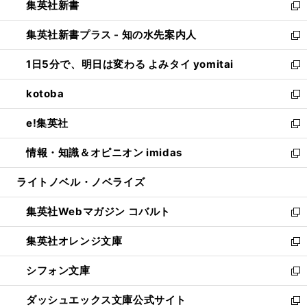
集英社新書
く
で
ィ
い
新
開
ン
ウ
し
集英社新書プラス - 知の水先案内人
く
ド
ィ
い
新
ウ
ン
ウ
し
1日5分で、明日は変わる よみタイ yomitai
で
ド
ィ
い
新
開
ウ
ン
ウ
し
kotoba
く
で
ド
ィ
い
新
開
ウ
ン
ウ
し
e!集英社
く
で
ド
ィ
い
新
開
ウ
ン
ウ
し
情報・知識＆オピニオン imidas
く
で
ド
ィ
い
新
開
ウ
ン
ウ
し
ライトノベル・ノベライズ
く
で
ド
ィ
い
開
ウ
ン
ウ
集英社Webマガジン コバルト
く
で
ド
ィ
新
開
ウ
ン
し
集英社オレンジ文庫
く
で
ド
い
新
開
ウ
ウ
し
シフォン文庫
く
で
ィ
い
新
開
ン
ウ
し
ダッシュエックス文庫公式サイト
く
ド
ィ
い
新