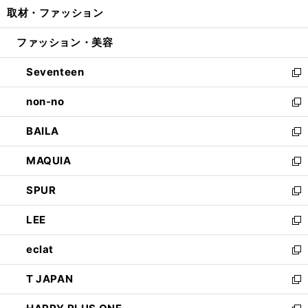
ウ
し
取材・ファッション
く
で
ド
ィ
い
開
ウ
ン
ウ
ファッション・美容
く
で
ド
ィ
開
ウ
ン
Seventeen
く
で
ド
新
開
ウ
し
non-no
く
で
い
新
開
ウ
し
BAILA
く
ィ
い
新
ン
ウ
し
MAQUIA
ド
ィ
い
新
ウ
ン
ウ
し
SPUR
で
ド
ィ
い
新
開
ウ
ン
ウ
し
LEE
く
で
ド
ィ
い
新
開
ウ
ン
ウ
し
eclat
く
で
ド
ィ
い
新
開
ウ
ン
ウ
し
T JAPAN
く
で
ド
ィ
い
新
開
ウ
ン
ウ
し