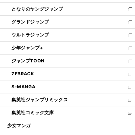
開
ン
ウ
し
となりのヤングジャンプ
く
ド
ィ
い
新
ウ
ン
ウ
し
グランドジャンプ
で
ド
ィ
い
新
開
ウ
ン
ウ
し
ウルトラジャンプ
く
で
ド
ィ
い
新
開
ウ
ン
ウ
し
少年ジャンプ+
く
で
ド
ィ
い
新
開
ウ
ン
ウ
し
ジャンプTOON
く
で
ド
ィ
い
新
開
ウ
ン
ウ
し
ZEBRACK
く
で
ド
ィ
い
新
開
ウ
ン
ウ
し
S-MANGA
く
で
ド
ィ
い
新
開
ウ
ン
ウ
し
集英社ジャンプリミックス
く
で
ド
ィ
い
新
開
ウ
ン
ウ
し
集英社コミック文庫
く
で
ド
ィ
い
新
開
ウ
ン
ウ
し
少女マンガ
く
で
ド
ィ
い
開
ウ
ン
ウ