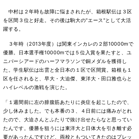
中村は２年時も故障に悩まされたが、箱根駅伝は３区
を区間３位と好走。その後は駒大の"エース"として大活
躍する。
３年時（2013年度）は関東インカレの２部10000mで
優勝。日本選手権10000mでは５位入賞を果たすと、ユ
ニバーシアードのハーフマラソンで銅メダルを獲得し
た。学生駅伝は出雲と全日本の１区で区間賞。箱根も１
区を任されると、早大・大迫傑、東洋大・田口雅也らと
ハイレベルの激戦を演じた。
「１週間前に左の腓腹筋あたりに炎症を起こしたので、
少し休みました。でも本番の３、４日前には痛みがとれ
たので、大迫さんとふたりで抜け出せたらなと思ってい
たんです。優勝を狙うには東洋大と日体大を引き離す必
要があったんですけど、両校ともついてきたのはプレッ