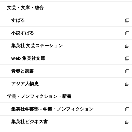
開
ウ
ン
ウ
文芸・文庫・総合
く
で
ド
ィ
開
ウ
ン
すばる
く
で
ド
新
開
ウ
し
小説すばる
く
で
い
新
開
ウ
し
集英社 文芸ステーション
く
ィ
い
新
ン
ウ
し
web 集英社文庫
ド
ィ
い
新
ウ
ン
ウ
し
青春と読書
で
ド
ィ
い
新
開
ウ
ン
ウ
し
アジア人物史
く
で
ド
ィ
い
新
開
ウ
ン
ウ
し
学芸・ノンフィクション・新書
く
で
ド
ィ
い
開
ウ
ン
ウ
集英社学芸部 - 学芸・ノンフィクション
く
で
ド
ィ
新
開
ウ
ン
し
集英社ビジネス書
く
で
ド
い
新
開
ウ
ウ
し