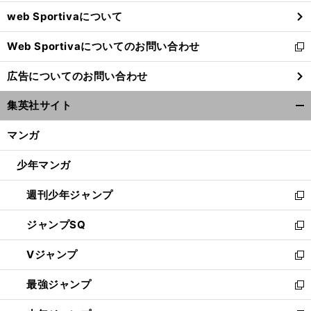
ウ
web Sportivaについて
で
開
Web Sportivaについてのお問い合わせ
く
新
し
広告についてのお問い合わせ
い
ウ
集英社サイト
ィ
開
ン
く/
マンガ
ド
閉
ウ
じ
少年マンガ
で
る
開
週刊少年ジャンプ
く
新
し
ジャンプSQ
い
新
ウ
し
Vジャンプ
ィ
い
新
ン
ウ
し
最強ジャンプ
ド
ィ
い
新
ウ
ン
ウ
し