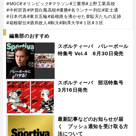
#MGC
#オリンピック
#マラソン
#三重県
#上野工業高校
#中村匠吾
#伊賀白鳳高校
#優勝
#名ランナー列伝
#富士通
#日本代表
#東京五輪
#箱根路を沸かせた韋駄天たちの足跡
#箱根駅伝
#酒井政人
#駒大
#駒澤大学
#１区
#３区
編集部のおすすめ
スポルティーバ バレーボール
特集号 Vol.4 6月30日発売
スポルティーバ 部活特集号
3月16日発売
最新記事などのお知らせが届
く プッシュ通知を受け取る方
法について