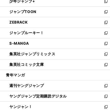
少年ジャンプ+
で
ド
ィ
い
新
開
ウ
ン
ウ
し
ジャンプTOON
く
で
ド
ィ
い
新
開
ウ
ン
ウ
し
ZEBRACK
く
で
ド
ィ
い
新
開
ウ
ン
ウ
し
ジャンプルーキー！
く
で
ド
ィ
い
新
開
ウ
ン
ウ
し
S-MANGA
く
で
ド
ィ
い
新
開
ウ
ン
ウ
し
集英社ジャンプリミックス
く
で
ド
ィ
い
新
開
ウ
ン
ウ
し
集英社コミック文庫
く
で
ド
ィ
い
新
開
ウ
ン
ウ
し
青年マンガ
く
で
ド
ィ
い
開
ウ
ン
ウ
週刊ヤングジャンプ
く
で
ド
ィ
新
開
ウ
ン
し
ヤングジャンプ定期購読デジタル
く
で
ド
い
新
開
ウ
ウ
し
ヤンジャン！
く
で
ィ
い
新