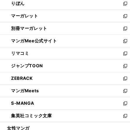
りぼん
く
で
ド
ィ
新
開
ウ
ン
し
マーガレット
く
で
ド
い
新
開
ウ
ウ
し
別冊マーガレット
く
で
ィ
い
新
開
ン
ウ
し
マンガMee公式サイト
く
ド
ィ
い
新
ウ
ン
ウ
し
リマコミ
で
ド
ィ
い
新
開
ウ
ン
ウ
し
ジャンプTOON
く
で
ド
ィ
い
新
開
ウ
ン
ウ
し
ZEBRACK
く
で
ド
ィ
い
新
開
ウ
ン
ウ
し
マンガMeets
く
で
ド
ィ
い
新
開
ウ
ン
ウ
し
S-MANGA
く
で
ド
ィ
い
新
開
ウ
ン
ウ
し
集英社コミック文庫
く
で
ド
ィ
い
新
開
ウ
ン
ウ
し
女性マンガ
く
で
ド
ィ
い