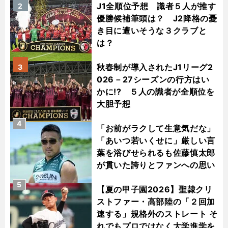
J1全順位予想 識者５人が推す
2
優勝候補筆頭は？ J2降格の憂
き目に遭いそうな３クラブと
は？
秋春制が導入されたJ1リーグ2
3
026－27シーズンの行方はい
かに!? ５人の識者が全順位を
大胆予想
4
「お前がラクして生意気だな」
「あいつ若いくせに」厳しい言
葉を浴びせられるも佐藤慎太郎
が貫いた誇りとファンへの思い
5
【夏の甲子園2026】聖隷クリ
ストファー・高部陸の「２回加
速する」規格外のストレート そ
れでもプロではなく大学進学を