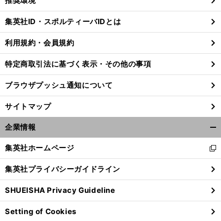
推奨環境
閉
じ
集英社ID・スポルティーバIDとは
る
利用規約・会員規約
特定商取引法に基づく表示・その他の事項
ブラウザプッシュ通知について
サイトマップ
企業情報
開
く/
集英社ホームページ
新
閉
し
じ
集英社プライバシーガイドライン
い
る
ウ
SHUEISHA Privacy Guideline
ィ
ン
Setting of Cookies
ド