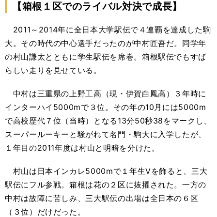
【箱根１区でのライバル対決で成長】
2011～2014年に全日本大学駅伝で４連覇を達成した駒
大。その時代の中心選手だったのが中村匠吾だ。同学年
の村山謙太とともに学生駅伝を席巻。箱根駅伝でもすば
らしい走りを見せている。
中村は三重県の上野工高（現・伊賀白鳳高）３年時に
インターハイ5000mで３位。その年の10月には5000m
で高校歴代７位（当時）となる13分50秒38をマークし、
スーパールーキーと騒がれて名門・駒大に入学したが、
１年目の2011年度は村山と明暗を分けた。
村山は日本インカレ5000mで１年生Vを飾ると、三大
駅伝にフル参戦。箱根は花の２区に抜擢された。一方の
中村は故障に苦しみ、三大駅伝の出場は全日本の６区
（３位）だけだった。