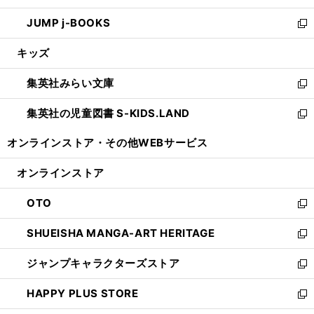
ウ
ン
ウ
し
JUMP j-BOOKS
で
ド
ィ
い
新
開
ウ
ン
ウ
し
キッズ
く
で
ド
ィ
い
開
ウ
ン
ウ
集英社みらい文庫
く
で
ド
ィ
新
開
ウ
ン
し
集英社の児童図書 S-KIDS.LAND
く
で
ド
い
新
開
ウ
ウ
し
オンラインストア・
その他WEBサービス
く
で
ィ
い
開
ン
ウ
オンラインストア
く
ド
ィ
ウ
ン
OTO
で
ド
新
開
ウ
し
SHUEISHA MANGA-ART HERITAGE
く
で
い
新
開
ウ
し
ジャンプキャラクターズストア
く
ィ
い
新
ン
ウ
し
HAPPY PLUS STORE
ド
ィ
い
新
ウ
ン
ウ
し