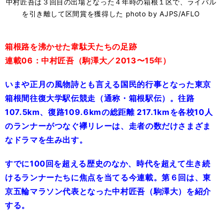
中村匠吾は３回目の出場となった４年時の箱根１区で、ライバル
を引き離して区間賞を獲得した photo by AJPS/AFLO
箱根路を沸かせた韋駄天たちの足跡
連載06：中村匠吾（駒澤大／2013〜15年）
いまや正月の風物詩とも言える国民的行事となった東京
箱根間往復大学駅伝競走（通称・箱根駅伝）。往路
107.5km、復路109.6kmの総距離 217.1kmを各校10人
のランナーがつなぐ襷リレーは、走者の数だけさまざま
なドラマを生み出す。
すでに100回を超える歴史のなか、時代を超えて生き続
けるランナーたちに焦点を当てる今連載。第６回は、東
京五輪マラソン代表となった中村匠吾（駒澤大）を紹介
する。