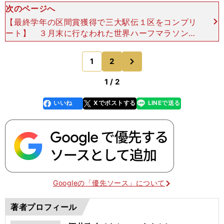
次のページへ
【最終学年の区間賞獲得で三大駅伝１区をコンプリ
ート】 ３月末に行なわれた世界ハーフマラソン選
手権には駒大のダブルエースが日本代表として揃っ
て出場。中村は28位（１時間01分57秒）に入って
次
1
2
のページへ
いる。そし
1 / 2
いいね
Xでポストする
LINEで送る
line
faceboo
x
k
Googleの「優先ソース」について
著者プロフィール