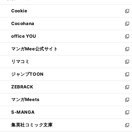
開
ウ
ン
ウ
Cookie
く
で
ド
ィ
新
開
ウ
ン
し
Cocohana
く
で
ド
い
新
開
ウ
ウ
し
office YOU
く
で
ィ
い
新
開
ン
ウ
し
マンガMee公式サイト
く
ド
ィ
い
新
ウ
ン
ウ
し
リマコミ
で
ド
ィ
い
新
開
ウ
ン
ウ
し
ジャンプTOON
く
で
ド
ィ
い
新
開
ウ
ン
ウ
し
ZEBRACK
く
で
ド
ィ
い
新
開
ウ
ン
ウ
し
マンガMeets
く
で
ド
ィ
い
新
開
ウ
ン
ウ
し
S-MANGA
く
で
ド
ィ
い
新
開
ウ
ン
ウ
し
集英社コミック文庫
く
で
ド
ィ
い
新
開
ウ
ン