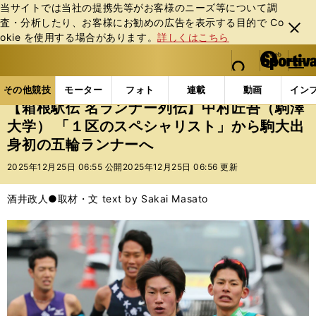
当サイトでは当社の提携先等がお客様のニーズ等について調
査・分析したり、お客様にお勧めの広告を表⽰する⽬的で Co
閉じ
okie を使⽤する場合があります。
詳しくはこちら
る
マイペ
web Sportiva (webスポルティーバ)
検索
メニュ
we
ー
その他競技の記事一覧
陸上
【箱根駅伝 名ランナー
b
ジ
その他競技
モーター
フォト
連載
動画
イン
ス
【箱根駅伝 名ランナー列伝】中村匠吾（駒澤
ポ
大学） 「１区のスペシャリスト」から駒大出
ル
身初の五輪ランナーへ
テ
ィ
2025年12月25日 06:55 公開
2025年12月25日 06:56 更新
ー
バ
酒井政人●取材・文 text by Sakai Masato