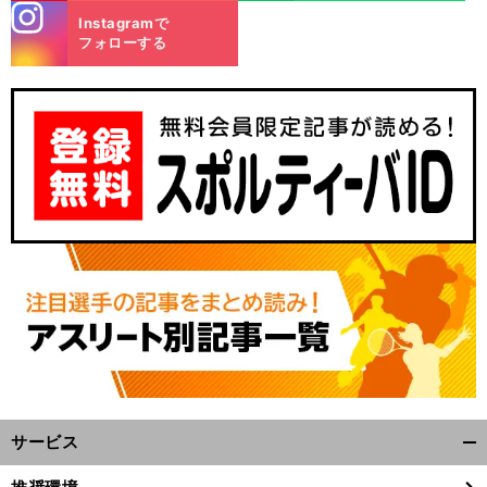
stagra
Instagramで
m
フォローする
サービス
開
く/