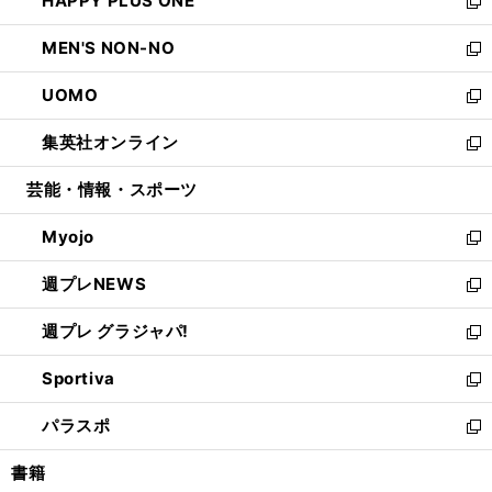
HAPPY PLUS ONE
く
で
ド
ィ
い
新
開
ウ
ン
ウ
し
MEN'S NON-NO
く
で
ド
ィ
い
新
開
ウ
ン
ウ
し
UOMO
く
で
ド
ィ
い
新
開
ウ
ン
ウ
し
集英社オンライン
く
で
ド
ィ
い
新
開
ウ
ン
ウ
し
芸能・情報・スポーツ
く
で
ド
ィ
い
開
ウ
ン
ウ
Myojo
く
で
ド
ィ
新
開
ウ
ン
し
週プレNEWS
く
で
ド
い
新
開
ウ
ウ
し
週プレ グラジャパ!
く
で
ィ
い
新
開
ン
ウ
し
Sportiva
く
ド
ィ
い
新
ウ
ン
ウ
し
パラスポ
で
ド
ィ
い
新
開
ウ
ン
ウ
し
書籍
く
で
ド
ィ
い