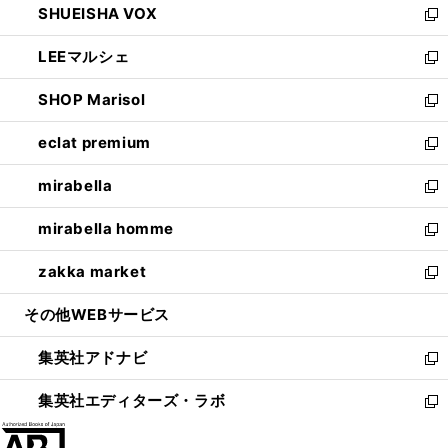
SHUEISHA VOX
で
ド
ィ
い
新
開
ウ
ン
ウ
し
LEEマルシェ
く
で
ド
ィ
い
新
開
ウ
ン
ウ
し
SHOP Marisol
く
で
ド
ィ
い
新
開
ウ
ン
ウ
し
eclat premium
く
で
ド
ィ
い
新
開
ウ
ン
ウ
し
mirabella
く
で
ド
ィ
い
新
開
ウ
ン
ウ
し
mirabella homme
く
で
ド
ィ
い
新
開
ウ
ン
ウ
し
zakka market
く
で
ド
ィ
い
新
開
ウ
ン
ウ
し
その他WEBサービス
く
で
ド
ィ
い
開
ウ
ン
ウ
集英社アドナビ
く
で
ド
ィ
新
開
ウ
ン
し
集英社エディターズ・ラボ
く
で
ド
い
新
開
ウ
ウ
し
く
で
ィ
い