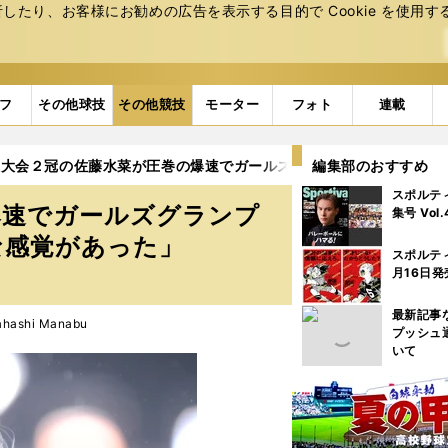
たり、お客様にお勧めの広告を表⽰する⽬的で Cookie を使⽤す
フ
その他球技
その他競技
モーター
フォト
連載
ア大会２冠の佐藤水菜が圧巻の爆速でガールズグランプリ出場権獲得
編集部のおすすめ
スポルテ
爆速でガールズグランプ
集号 Vol
な感覚があった」
スポルテ
月16日発
最新記事
ashi Manabu
プッシュ
いて