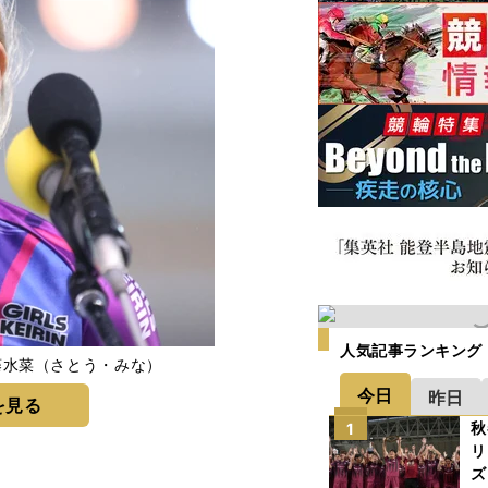
人気記事ランキング
藤水菜（さとう・みな）
今日
昨日
を見る
秋
1
リ
ズ