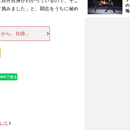
は自分自身がわかっているので、そこ
の
て挑みました」と、闘志をうちに秘め
地
輔
題
てから。仕掛け
あっというまに
ら猛烈なスピー
LINEで送る
ついて