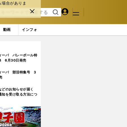
る場合がありま
マイペ
閉じ
検索
メニュ
ー
る
す
ジ
る
動画
インフォ
「ゾーンに入ったような感覚があった」
ィーバ バレーボール特
.4 6月30日発売
ィーバ 部活特集号 3
売
などのお知らせが届く
通知を受け取る方法につ