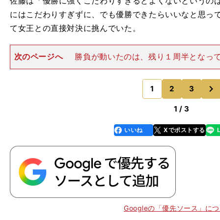
佐藤は「優勝に強くこだわりすぎるとよくないというの
にはこだわりすぎずに、でも優勝できたらいいなと思っ
て女王との直接対決に挑んでいた。
次のページへ
勝負が動いたのは、残り１周半となっ
たのは、児玉だった。ペダルを踏む回転数を上げると、
先頭に立つ。このまま逃げ切るかと思った矢先、後方か
次
ドで追い込んできたのが佐
1
2
3
のページへ
1 / 3
いいね
Xでポストする
line
faceboo
x
k
」
？
・
Googleの「優先ソース」に