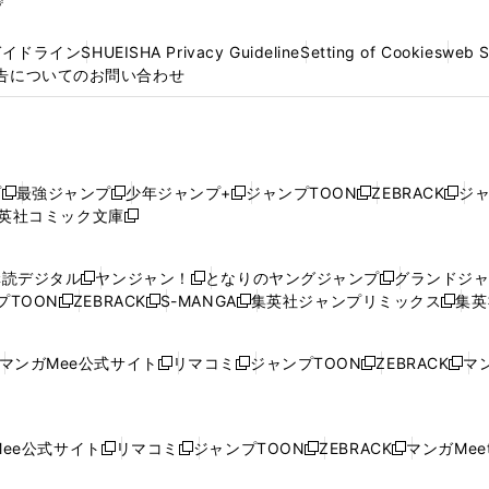
プ
ガイドライン
SHUEISHA Privacy Guideline
Setting of Cookies
web 
告についてのお問い合わせ
プ
最強ジャンプ
少年ジャンプ+
ジャンプTOON
ZEBRACK
ジ
新
新
新
新
新
英社コミック文庫
し
新
し
し
し
し
い
い
し
い
い
い
ウ
ウ
い
ウ
ウ
ウ
購読デジタル
ヤンジャン！
となりのヤングジャンプ
グランドジ
新
新
新
ィ
ィ
ウ
ィ
ィ
ィ
プTOON
ZEBRACK
S-MANGA
集英社ジャンプリミックス
集英
新
し
新
し
新
し
新
ン
ン
ィ
ン
ン
ン
し
い
し
い
し
い
し
ド
ド
ン
ド
ド
ド
い
ウ
い
ウ
い
ウ
い
ウ
ウ
ド
ウ
ウ
ウ
マンガMee公式サイト
リマコミ
ジャンプTOON
ZEBRACK
マン
新
新
新
新
ウ
ィ
ウ
ィ
ウ
ィ
ウ
で
で
ウ
で
で
で
し
し
し
し
し
ィ
ン
ィ
ン
ィ
ン
ィ
開
開
で
開
開
開
い
い
い
い
い
ン
ド
ン
ド
ン
ド
ン
く
く
開
く
く
く
ウ
ウ
ウ
ウ
ウ
ド
ウ
ド
ウ
ド
ウ
ド
ee公式サイト
リマコミ
ジャンプTOON
ZEBRACK
マンガMeet
く
新
新
新
新
ィ
ィ
ィ
ィ
ィ
ウ
で
ウ
で
ウ
で
ウ
し
し
し
し
ン
ン
ン
ン
ン
で
開
で
開
で
開
で