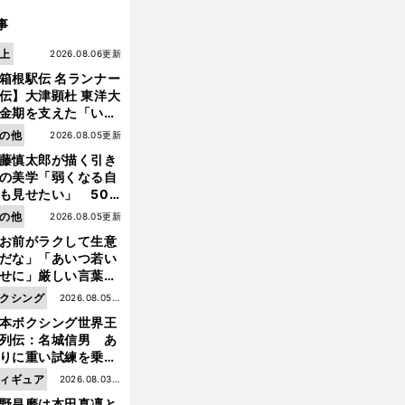
事
上
2026.08.06更新
箱根駅伝 名ランナー
伝】大津顕杜 東洋大
金期を支えた「いぶ
銀」の存在 最後は同
の他
2026.08.05更新
の設楽兄弟も受賞で
藤慎太郎が描く引き
なかった金栗杯に輝
の美学「弱くなる自
も見せたい」 50
の競輪人生に影響を
の他
2026.08.05更新
える伏見俊昭の死に
お前がラクして生意
言及
だな」「あいつ若い
せに」厳しい言葉を
びせられるも佐藤慎
クシング
2026.08.05更
郎が貫いた誇りとフ
本ボクシング世界王
新
ンへの思い
列伝：名城信男 あ
りに重い試練を乗り
え「大胆さ」と「巧
ィギュア
2026.08.03更
」で築いた時代
野昌磨は本田真凜と
新