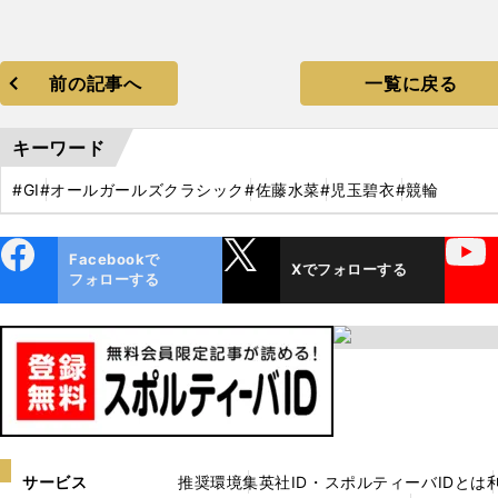
前の記事へ
一覧に戻る
キーワード
#GⅠ
#オールガールズクラシック
#佐藤水菜
#児玉碧衣
#競輪
ebo
X
YouTube
Facebookで
Xでフォローする
ok
フォローする
サービス
推奨環境
集英社ID・スポルティーバIDとは