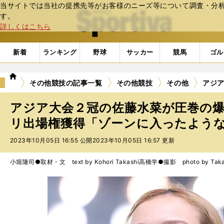
当サイトでは当社の提携先等がお客様のニーズ等について調査・分析し
web Sportiva (webスポルティーバ)
す。
詳しくはこちら
新着
ランキング
野球
サッカー
競馬
ゴル
we
その他競技の記事一覧
その他競技
その他
アジ
b
ス
アジア大会２冠の佐藤水菜が圧巻の
ポ
ル
リ出場権獲得「ゾーンに入ったよう
テ
2023年10月05日 16:55 公開
2023年10月05日 16:57 更新
ィ
ー
バ
小堀隆司●取材・文 text by Kohori Takashi
高橋学●撮影 photo by Takah