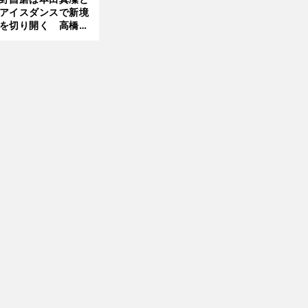
アイスダンスで新境
を切り開く 高橋大
の証言とも重なる課
と楽しさ
前
山田朝美の筋肉哲学
へ