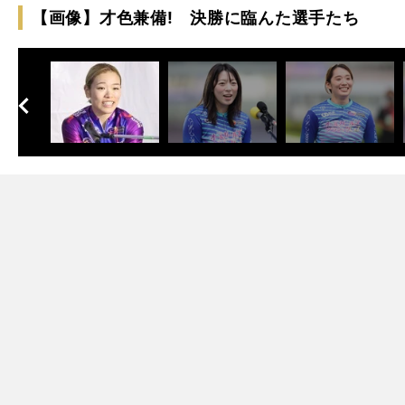
【画像】才色兼備! 決勝に臨んた選手たち
へ
次