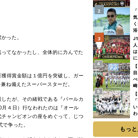
を
「
2
気
く
浴
太
潔かった。
J
3
ァ
人
は
残ってなかったし、全体的に力んでた
に
」
4
と
【
目
涯獲得賞金額は１億円を突破し、ガー
べ
を兼ね備えたスーパースターだ。
崎
5
「
【
設したが、その緒戦である『パールカ
て
「
い
0月４日）行なわれたのは『オール
わ
代チャンピオンの座をめぐって、じつ
だ
式で争った。
もっと