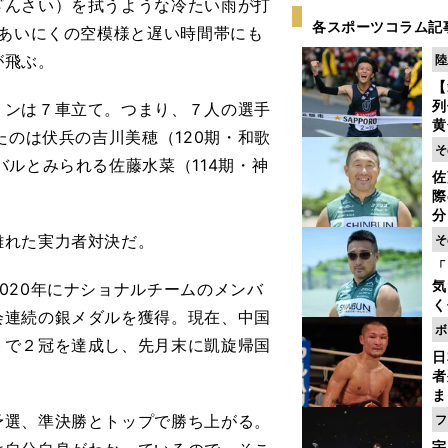
んさい）を拭うような冷たい雨が打
各スポーツコラム記
。あいにくの空模様と遅い時間帯にも
が飛ぶ。
陸
【
列
ンは７車立て。つまり、７人の選手
黄
たのは伏兵の吉川美穂（120期・和歌
し
そ
期
ルとみられる佐藤水菜（114期・神
佐
き
際
く
分
代
離れた実力者対決だ。
そ
与
「
も
気
020年にナショナルチームのメンバ
く
会連続の銀メダルを獲得。現在、中国
浴
ボ
太
トで２冠を達成し、先月末に凱旋帰国
日
ァ
者
ま
越
選、準決勝とトップで勝ち上がる。
フ
さ
宇