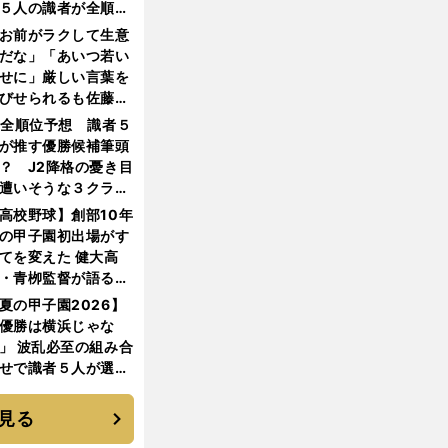
５人の識者が全順位
大胆予想
お前がラクして生意
だな」「あいつ若い
せに」厳しい言葉を
びせられるも佐藤慎
郎が貫いた誇りとフ
1全順位予想 識者５
ンへの思い
が推す優勝候補筆頭
？ J2降格の憂き目
遭いそうな３クラブ
は？
高校野球】創部10年
の甲子園初出場がす
てを変えた 健大高
・青栁監督が語る
機動破壊」はこうし
夏の甲子園2026】
生まれた
優勝は横浜じゃな
」 波乱必至の組み合
せで識者５人が選ん
優勝校はここだ！
見る