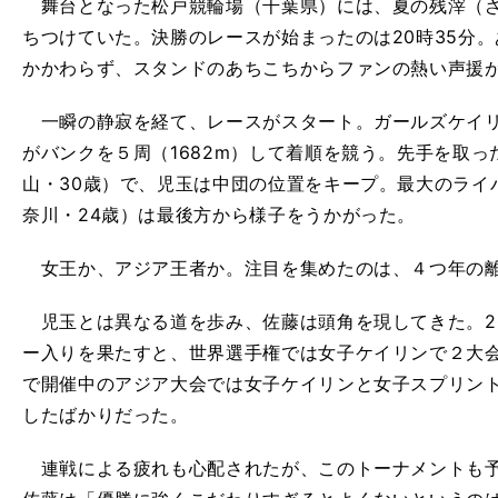
舞台となった松戸競輪場（千葉県）には、夏の残滓（ざ
ちつけていた。決勝のレースが始まったのは20時35分
かかわらず、スタンドのあちこちからファンの熱い声援
一瞬の静寂を経て、レースがスタート。ガールズケイリ
がバンクを５周（1682m）して着順を競う。先手を取っ
山・30歳）で、児玉は中団の位置をキープ。最大のライバ
奈川・24歳）は最後方から様子をうかがった。
女王か、アジア王者か。注目を集めたのは、４つ年の
児玉とは異なる道を歩み、佐藤は頭角を現してきた。2
ー入りを果たすと、世界選手権では女子ケイリンで２大
で開催中のアジア大会では女子ケイリンと女子スプリン
したばかりだった。
連戦による疲れも心配されたが、このトーナメントも予