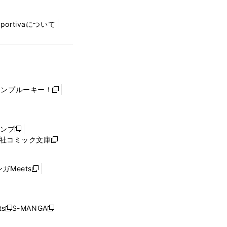
Sportivaについて
ャンプルーキー！
新
し
い
ウ
ャンプ
新
ィ
社コミック文庫
し
新
ン
い
し
ド
ウ
い
ウ
ガMeets
新
ィ
ウ
で
し
ン
ィ
開
い
ド
ン
く
ウ
ウ
ド
s
S-MANGA
新
新
ィ
で
ウ
し
し
ン
開
で