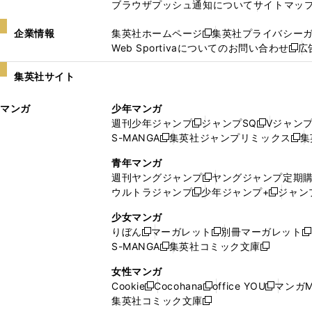
ブラウザプッシュ通知について
サイトマッ
企業情報
集英社ホームページ
集英社プライバシー
新
Web Sportivaについてのお問い合わせ
広
し
新
い
し
集英社サイト
ウ
い
ィ
ウ
マンガ
少年マンガ
ン
ィ
週刊少年ジャンプ
ジャンプSQ
Vジャン
ド
ン
新
新
S-MANGA
集英社ジャンプリミックス
集
ウ
ド
新
し
し
新
で
ウ
し
い
い
し
青年マンガ
開
で
い
ウ
ウ
い
週刊ヤングジャンプ
ヤングジャンプ定期
新
く
開
ウ
ィ
ィ
ウ
ウルトラジャンプ
少年ジャンプ+
ジャン
新
し
新
く
ィ
ン
ン
ィ
し
い
し
ン
ド
ド
ン
少女マンガ
い
ウ
い
ド
ウ
ウ
ド
りぼん
マーガレット
別冊マーガレット
新
新
新
ウ
ィ
ウ
ウ
で
で
ウ
S-MANGA
集英社コミック文庫
し
新
し
新
ィ
ン
ィ
で
開
開
で
い
し
い
し
ン
ド
ン
女性マンガ
開
く
く
開
ウ
い
ウ
い
ド
ウ
ド
Cookie
Cocohana
office YOU
マンガM
く
く
新
新
新
ィ
ウ
ィ
ウ
ウ
で
ウ
集英社コミック文庫
し
新
し
し
ン
ィ
ン
ィ
で
開
で