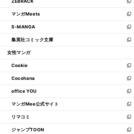
ZEBRACK
く
で
ド
ィ
い
新
開
ウ
ン
ウ
し
マンガMeets
く
で
ド
ィ
い
新
開
ウ
ン
ウ
し
S-MANGA
く
で
ド
ィ
い
新
開
ウ
ン
ウ
し
集英社コミック文庫
く
で
ド
ィ
い
新
開
ウ
ン
ウ
し
女性マンガ
く
で
ド
ィ
い
開
ウ
ン
ウ
Cookie
く
で
ド
ィ
新
開
ウ
ン
し
Cocohana
く
で
ド
い
新
開
ウ
ウ
し
office YOU
く
で
ィ
い
新
開
ン
ウ
し
マンガMee公式サイト
く
ド
ィ
い
新
ウ
ン
ウ
し
リマコミ
で
ド
ィ
い
新
開
ウ
ン
ウ
し
ジャンプTOON
く
で
ド
ィ
い
新