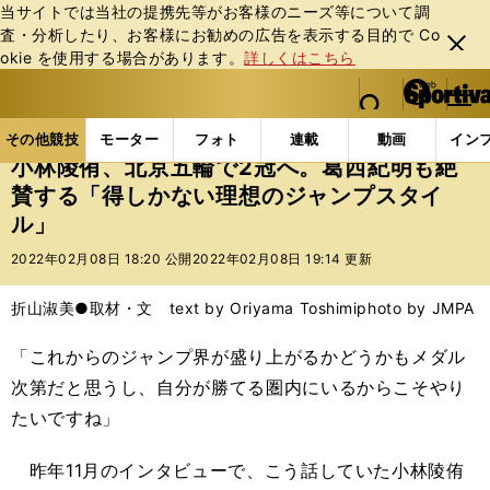
当サイトでは当社の提携先等がお客様のニーズ等について調
査・分析したり、お客様にお勧めの広告を表⽰する⽬的で Co
閉じ
okie を使⽤する場合があります。
詳しくはこちら
る
マイペ
web Sportiva (webスポルティーバ)
検索
メニュ
we
ー
その他競技の記事一覧
その他競技
冬季競技
小
b
ジ
その他競技
モーター
フォト
連載
動画
イン
ス
小林陵侑、北京五輪で2冠へ。葛西紀明も絶
ポ
賛する「得しかない理想のジャンプスタイ
ル
ル」
テ
ィ
2022年02月08日 18:20 公開
2022年02月08日 19:14 更新
ー
バ
折山淑美●取材・文 text by Oriyama Toshimi
photo by JMPA
「これからのジャンプ界が盛り上がるかどうかもメダル
次第だと思うし、自分が勝てる圏内にいるからこそやり
たいですね」
昨年11月のインタビューで、こう話していた小林陵侑