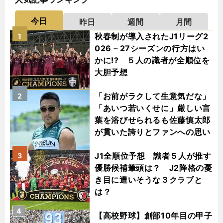
今日
昨日
週間
月間
秋春制が導入されたJ1リーグ2
1
026－27シーズンの行方はい
かに!? ５人の識者が全順位を
大胆予想
「お前がラクして生意気だな」
2
「あいつ若いくせに」厳しい言
葉を浴びせられるも佐藤慎太郎
が貫いた誇りとファンへの思い
J1全順位予想 識者５人が推す
3
優勝候補筆頭は？ J2降格の憂
き目に遭いそうな３クラブと
は？
4
【高校野球】創部10年目の甲子