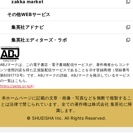
zakka market
く
で
ド
ィ
い
新
開
ウ
ン
ウ
し
その他WEBサービス
く
で
ド
ィ
い
開
ウ
ン
ウ
集英社アドナビ
く
で
ド
ィ
新
開
ウ
ン
し
集英社エディターズ・ラボ
く
で
ド
い
新
開
ウ
ウ
し
く
で
ィ
い
開
ン
ウ
ABJマークは、この電子書店・電子書籍配信サービスが、著作権者からコンテ
く
ド
ィ
ンツ使用許諾を得た正規版配信サービスであることを示す登録商標（登録番号
ウ
ン
第6091713号）です。ABJマークの詳細、ABJマークを掲示しているサービス
で
ド
の一覧はこちら。
開
ウ
https://aebs.or.jp/
新
く
で
し
い
開
本ホームページに記載の文章・画像・写真などを無断で複製するこ
ウ
く
とは法律で禁じられています。全ての著作権は株式会社 集英社に帰
ィ
属します。
ン
ド
© SHUEISHA Inc. All Rights Reserved.
ウ
で
開