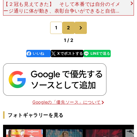
【２冠も見えてきた】 そして本番では自分のイメ
ージ通りに体が動き、表彰台争いができると自信を
持てた。２本目になると少し強くなった追い風のな
かで飛距離を伸ばしきれない選手が続く。そのなか
次
1
2
のページへ
でも風速が0.
1 / 2
いいね
Xでポストする
LINEで送る
line
faceboo
x
k
Googleの「優先ソース」について
フォトギャラリーを見る