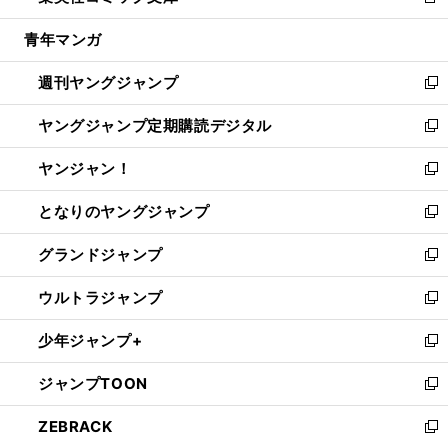
新
開
ウ
ン
ウ
し
青年マンガ
く
で
ド
ィ
い
開
ウ
ン
ウ
週刊ヤングジャンプ
く
で
ド
ィ
新
開
ウ
ン
し
ヤングジャンプ定期購読デジタル
く
で
ド
い
新
開
ウ
ウ
し
ヤンジャン！
く
で
ィ
い
新
開
ン
ウ
し
となりのヤングジャンプ
く
ド
ィ
い
新
ウ
ン
ウ
し
グランドジャンプ
で
ド
ィ
い
新
開
ウ
ン
ウ
し
ウルトラジャンプ
く
で
ド
ィ
い
新
開
ウ
ン
ウ
し
少年ジャンプ+
く
で
ド
ィ
い
新
開
ウ
ン
ウ
し
ジャンプTOON
く
で
ド
ィ
い
新
開
ウ
ン
ウ
し
ZEBRACK
く
で
ド
ィ
い
新
開