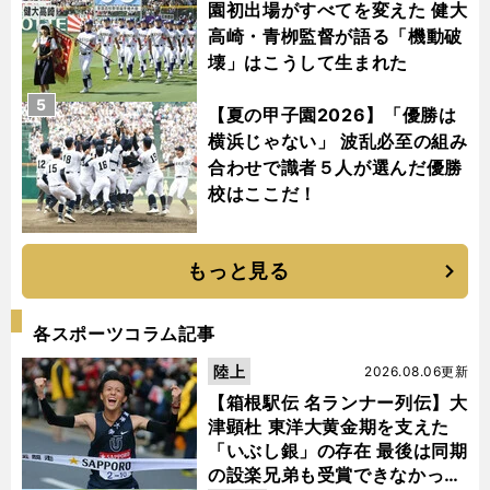
園初出場がすべてを変えた 健大
高崎・青栁監督が語る「機動破
壊」はこうして生まれた
5
【夏の甲子園2026】「優勝は
横浜じゃない」 波乱必至の組み
合わせで識者５人が選んだ優勝
校はここだ！
もっと見る
各スポーツコラム記事
陸上
2026.08.06更新
【箱根駅伝 名ランナー列伝】大
津顕杜 東洋大黄金期を支えた
「いぶし銀」の存在 最後は同期
の設楽兄弟も受賞できなかった