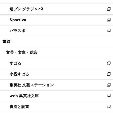
開
ウ
ウ
し
週プレ グラジャパ!
く
で
ィ
い
新
開
ン
ウ
し
Sportiva
く
ド
ィ
い
新
ウ
ン
ウ
し
パラスポ
で
ド
ィ
い
新
開
ウ
ン
ウ
し
書籍
く
で
ド
ィ
い
開
ウ
ン
ウ
文芸・文庫・総合
く
で
ド
ィ
開
ウ
ン
すばる
く
で
ド
新
開
ウ
し
小説すばる
く
で
い
新
開
ウ
し
集英社 文芸ステーション
く
ィ
い
新
ン
ウ
し
web 集英社文庫
ド
ィ
い
新
ウ
ン
ウ
し
青春と読書
で
ド
ィ
い
新
開
ウ
ン
ウ
し