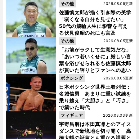
金栗杯に輝く
その他
2026.08.05更新
佐藤慎太郎が描く引き際の美学
「弱くなる自分も見せたい」
50代の競輪人生に影響を与え
る伏見俊昭の死にも言及
その他
2026.08.05更新
「お前がラクして生意気だな」
「あいつ若いくせに」厳しい言
葉を浴びせられるも佐藤慎太郎
が貫いた誇りとファンへの思い
ボクシング
2026.08.05更新
日本ボクシング世界王者列伝：
名城信男 あまりに重い試練を
乗り越え「大胆さ」と「巧さ」
で築いた時代
フィギュア
2026.08.03更新
宇野昌磨は本田真凜とのアイス
ダンスで新境地を切り開く 高
橋大輔の証言とも重なる課題と