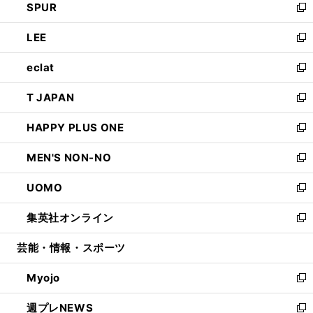
SPUR
で
ド
ィ
い
新
開
ウ
ン
ウ
し
LEE
く
で
ド
ィ
い
新
開
ウ
ン
ウ
し
eclat
く
で
ド
ィ
い
新
開
ウ
ン
ウ
し
T JAPAN
く
で
ド
ィ
い
新
開
ウ
ン
ウ
し
HAPPY PLUS ONE
く
で
ド
ィ
い
新
開
ウ
ン
ウ
し
MEN'S NON-NO
く
で
ド
ィ
い
新
開
ウ
ン
ウ
し
UOMO
く
で
ド
ィ
い
新
開
ウ
ン
ウ
し
集英社オンライン
く
で
ド
ィ
い
新
開
ウ
ン
ウ
し
芸能・情報・スポーツ
く
で
ド
ィ
い
開
ウ
ン
ウ
Myojo
く
で
ド
ィ
新
開
ウ
ン
し
週プレNEWS
く
で
ド
い
新