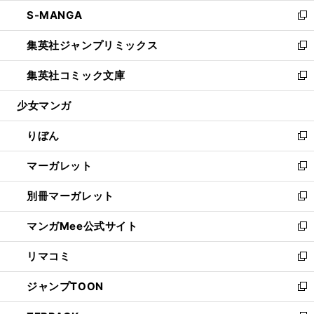
ウ
ン
ウ
し
S-MANGA
く
で
ド
ィ
い
新
開
ウ
ン
ウ
し
集英社ジャンプリミックス
く
で
ド
ィ
い
新
開
ウ
ン
ウ
し
集英社コミック文庫
く
で
ド
ィ
い
新
開
ウ
ン
ウ
し
少女マンガ
く
で
ド
ィ
い
開
ウ
ン
ウ
りぼん
く
で
ド
ィ
新
開
ウ
ン
し
マーガレット
く
で
ド
い
新
開
ウ
ウ
し
別冊マーガレット
く
で
ィ
い
新
開
ン
ウ
し
マンガMee公式サイト
く
ド
ィ
い
新
ウ
ン
ウ
し
リマコミ
で
ド
ィ
い
新
開
ウ
ン
ウ
し
ジャンプTOON
く
で
ド
ィ
い
新
開
ウ
ン
ウ
し