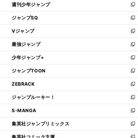
週刊少年ジャンプ
く
新
し
ジャンプSQ
い
新
ウ
し
Vジャンプ
ィ
い
新
ン
ウ
し
最強ジャンプ
ド
ィ
い
新
ウ
ン
ウ
し
少年ジャンプ+
で
ド
ィ
い
新
開
ウ
ン
ウ
し
ジャンプTOON
く
で
ド
ィ
い
新
開
ウ
ン
ウ
し
ZEBRACK
く
で
ド
ィ
い
新
開
ウ
ン
ウ
し
ジャンプルーキー！
く
で
ド
ィ
い
新
開
ウ
ン
ウ
し
S-MANGA
く
で
ド
ィ
い
新
開
ウ
ン
ウ
し
集英社ジャンプリミックス
く
で
ド
ィ
い
新
開
ウ
ン
ウ
し
集英社コミック文庫
く
で
ド
ィ
い