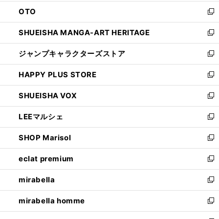
ウ
ン
OTO
で
ド
新
開
ウ
し
SHUEISHA MANGA-ART HERITAGE
く
で
い
新
開
ウ
し
ジャンプキャラクターズストア
く
ィ
い
新
ン
ウ
し
HAPPY PLUS STORE
ド
ィ
い
新
ウ
ン
ウ
し
SHUEISHA VOX
で
ド
ィ
い
新
開
ウ
ン
ウ
し
LEEマルシェ
く
で
ド
ィ
い
新
開
ウ
ン
ウ
し
SHOP Marisol
く
で
ド
ィ
い
新
開
ウ
ン
ウ
し
eclat premium
く
で
ド
ィ
い
新
開
ウ
ン
ウ
し
mirabella
く
で
ド
ィ
い
新
開
ウ
ン
ウ
し
mirabella homme
く
で
ド
ィ
い
新
開
ウ
ン
ウ
し