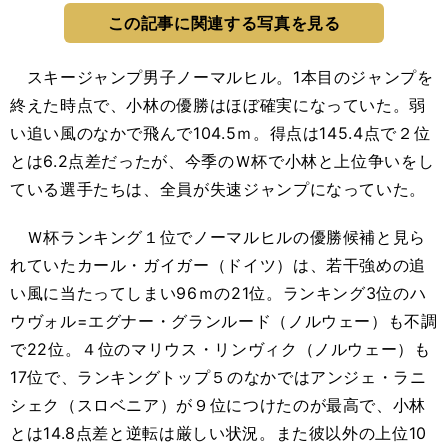
この記事に関連する写真を見る
スキージャンプ男子ノーマルヒル。1本目のジャンプを
終えた時点で、小林の優勝はほぼ確実になっていた。弱
い追い風のなかで飛んで104.5ｍ。得点は145.4点で２位
とは6.2点差だったが、今季のＷ杯で小林と上位争いをし
ている選手たちは、全員が失速ジャンプになっていた。
Ｗ杯ランキング１位でノーマルヒルの優勝候補と見ら
れていたカール・ガイガー（ドイツ）は、若干強めの追
い風に当たってしまい96ｍの21位。ランキング3位のハ
ウヴォル=エグナー・グランルード（ノルウェー）も不調
で22位。４位のマリウス・リンヴィク（ノルウェー）も
17位で、ランキングトップ５のなかではアンジェ・ラニ
シェク（スロベニア）が９位につけたのが最高で、小林
とは14.8点差と逆転は厳しい状況。また彼以外の上位10