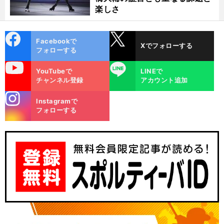
楽しさ
cebo
X
Facebookで
Xでフォローする
ok
フォローする
uTube
LINE
YouTubeで
LINEで
チャンネル登録
アカウント追加
stagra
Instagramで
m
フォローする
、
。
道
前