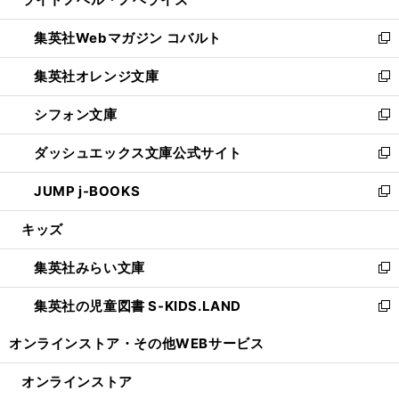
ド
ィ
い
開
ウ
ン
ウ
集英社Webマガジン コバルト
く
で
ド
ィ
新
開
ウ
ン
し
集英社オレンジ文庫
く
で
ド
い
新
開
ウ
ウ
し
シフォン文庫
く
で
ィ
い
新
開
ン
ウ
し
ダッシュエックス文庫公式サイト
く
ド
ィ
い
新
ウ
ン
ウ
し
JUMP j-BOOKS
で
ド
ィ
い
新
開
ウ
ン
ウ
し
キッズ
く
で
ド
ィ
い
開
ウ
ン
ウ
集英社みらい文庫
く
で
ド
ィ
新
開
ウ
ン
し
集英社の児童図書 S-KIDS.LAND
く
で
ド
い
新
開
ウ
ウ
し
オンラインストア・
その他WEBサービス
く
で
ィ
い
開
ン
ウ
オンラインストア
く
ド
ィ