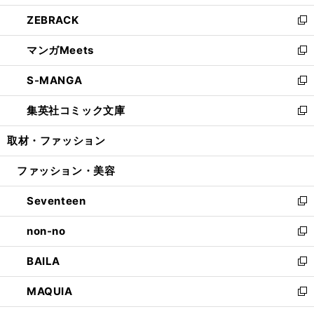
開
ウ
ン
ウ
し
ZEBRACK
く
で
ド
ィ
い
新
開
ウ
ン
ウ
し
マンガMeets
く
で
ド
ィ
い
新
開
ウ
ン
ウ
し
S-MANGA
く
で
ド
ィ
い
新
開
ウ
ン
ウ
し
集英社コミック文庫
く
で
ド
ィ
い
新
開
ウ
ン
ウ
し
取材・ファッション
く
で
ド
ィ
い
開
ウ
ン
ウ
ファッション・美容
く
で
ド
ィ
開
ウ
ン
Seventeen
く
で
ド
新
開
ウ
し
non-no
く
で
い
新
開
ウ
し
BAILA
く
ィ
い
新
ン
ウ
し
MAQUIA
ド
ィ
い
新
ウ
ン
ウ
し