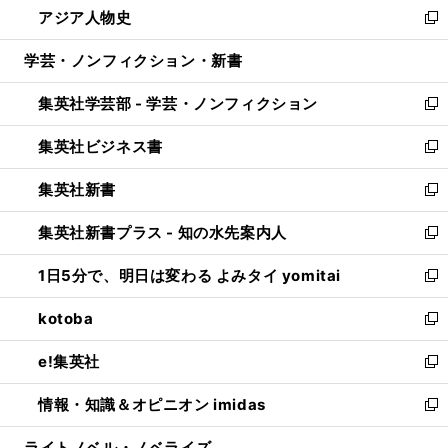
アジア人物史
く
で
ド
ィ
い
新
開
ウ
ン
ウ
し
学芸・ノンフィクション・新書
く
で
ド
ィ
い
開
ウ
ン
ウ
集英社学芸部 - 学芸・ノンフィクション
く
で
ド
ィ
新
開
ウ
ン
し
集英社ビジネス書
く
で
ド
い
新
開
ウ
ウ
し
集英社新書
く
で
ィ
い
新
開
ン
ウ
し
集英社新書プラス - 知の水先案内人
く
ド
ィ
い
新
ウ
ン
ウ
し
1日5分で、明日は変わる よみタイ yomitai
で
ド
ィ
い
新
開
ウ
ン
ウ
し
kotoba
く
で
ド
ィ
い
新
開
ウ
ン
ウ
し
e!集英社
く
で
ド
ィ
い
新
開
ウ
ン
ウ
し
情報・知識＆オピニオン imidas
く
で
ド
ィ
い
新
開
ウ
ン
ウ
し
ライトノベル・ノベライズ
く
で