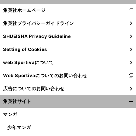
開
く/
集英社ホームページ
新
閉
し
じ
集英社プライバシーガイドライン
い
る
ウ
SHUEISHA Privacy Guideline
ィ
ン
Setting of Cookies
ド
ウ
web Sportivaについて
で
開
Web Sportivaについてのお問い合わせ
く
新
し
広告についてのお問い合わせ
い
ウ
集英社サイト
ィ
開
ン
く/
マンガ
ド
閉
ウ
じ
少年マンガ
で
る
開