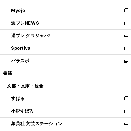
開
ウ
ン
ウ
Myojo
く
で
ド
ィ
新
開
ウ
ン
し
週プレNEWS
く
で
ド
い
新
開
ウ
ウ
し
週プレ グラジャパ!
く
で
ィ
い
新
開
ン
ウ
し
Sportiva
く
ド
ィ
い
新
ウ
ン
ウ
し
パラスポ
で
ド
ィ
い
新
開
ウ
ン
ウ
し
書籍
く
で
ド
ィ
い
開
ウ
ン
ウ
文芸・文庫・総合
く
で
ド
ィ
開
ウ
ン
すばる
く
で
ド
新
開
ウ
し
小説すばる
く
で
い
新
開
ウ
し
集英社 文芸ステーション
く
ィ
い
新
ン
ウ
し