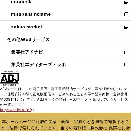
mirabella
く
で
ド
ィ
い
新
開
ウ
ン
ウ
し
mirabella homme
く
で
ド
ィ
い
新
開
ウ
ン
ウ
し
zakka market
く
で
ド
ィ
い
新
開
ウ
ン
ウ
し
その他WEBサービス
く
で
ド
ィ
い
開
ウ
ン
ウ
集英社アドナビ
く
で
ド
ィ
新
開
ウ
ン
し
集英社エディターズ・ラボ
く
で
ド
い
新
開
ウ
ウ
し
く
で
ィ
い
開
ン
ウ
ABJマークは、この電子書店・電子書籍配信サービスが、著作権者からコンテ
く
ド
ィ
ンツ使用許諾を得た正規版配信サービスであることを示す登録商標（登録番号
ウ
ン
第6091713号）です。ABJマークの詳細、ABJマークを掲示しているサービス
で
ド
の一覧はこちら。
開
ウ
https://aebs.or.jp/
新
く
で
し
い
開
本ホームページに記載の文章・画像・写真などを無断で複製するこ
ウ
く
とは法律で禁じられています。全ての著作権は株式会社 集英社に帰
ィ