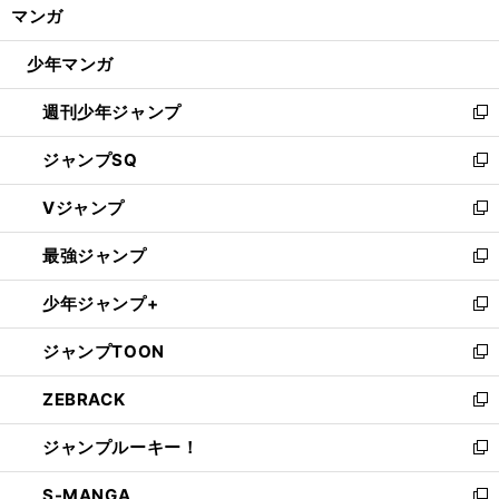
く/
マンガ
ド
閉
ウ
じ
少年マンガ
で
る
開
週刊少年ジャンプ
く
新
し
ジャンプSQ
い
新
ウ
し
Vジャンプ
ィ
い
新
ン
ウ
し
最強ジャンプ
ド
ィ
い
新
ウ
ン
ウ
し
少年ジャンプ+
で
ド
ィ
い
新
開
ウ
ン
ウ
し
ジャンプTOON
く
で
ド
ィ
い
新
開
ウ
ン
ウ
し
ZEBRACK
く
で
ド
ィ
い
新
開
ウ
ン
ウ
し
ジャンプルーキー！
く
で
ド
ィ
い
新
開
ウ
ン
ウ
し
S-MANGA
く
で
ド
ィ
い