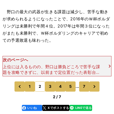
野口の最大の武器が生きる課題は減少し、苦手な動き
が求められるようになったことで、2016年のＷ杯ボルダ
リングは未勝利で年間４位。2017年は年間３位になった
がまたも未勝利で、Ｗ杯ボルダリングのキャリアで初め
ての予選敗退も味わった。
次のページへ
上位には入るものの、野口は勝負どころで苦手な課
題を攻略できずに、以前まで定位置だった表彰台の
中央からは遠ざかった。 ただ、それでも東京五輪
での成功に照準を合わせる野口は、目先の結果に左
次
1
2
3
4
5
...
7
のページへ
のページへ
右されず、苦手な
前
2 / 7
いいね
Xでポストする
LINEで送る
line
faceboo
x
k