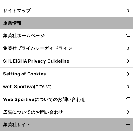
サイトマップ
企業情報
開
く/
集英社ホームページ
新
閉
し
じ
集英社プライバシーガイドライン
い
る
ウ
SHUEISHA Privacy Guideline
ィ
ン
Setting of Cookies
ド
前
ウ
へ
web Sportivaについて
で
開
Web Sportivaについてのお問い合わせ
く
新
し
広告についてのお問い合わせ
い
ウ
集英社サイト
ィ
開
ン