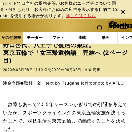
当サイトでは当社の提携先等がお客様のニーズ等について調
査・分析したり、お客様にお勧めの広告を表⽰する⽬的で Co
閉じ
okie を使⽤する場合があります。
詳しくはこちら
る
マイペ
web Sportiva (webスポルティーバ)
検索
メニュ
we
ー
その他競技の記事一覧
その他競技
その他
野口
b
ジ
その他競技
モーター
フォト
連載
動画
イン
ス
野口啓代、八王子で復活の狼煙。
ポ
東京五輪で「女王帰還物語」完結へ (2ページ
ル
目)
テ
ィ
2020年06月08日 11:10 公開
2020年06月08日 11:10 更新
ー
バ
津金壱郎●取材・文 text by Tsugane Ichiro
photo by AFLO
故障もあって2015年シーズンかぎりでの引退を考えて
いたが、スポーツクライミングの東京五輪実施が決まっ
たことで、競技生活を東京五輪まで継続することを決意
した。