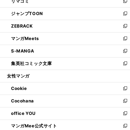
リマコミ
で
ド
ィ
い
新
開
ウ
ン
ウ
し
ジャンプTOON
く
で
ド
ィ
い
新
開
ウ
ン
ウ
し
ZEBRACK
く
で
ド
ィ
い
新
開
ウ
ン
ウ
し
マンガMeets
く
で
ド
ィ
い
新
開
ウ
ン
ウ
し
S-MANGA
く
で
ド
ィ
い
新
開
ウ
ン
ウ
し
集英社コミック文庫
く
で
ド
ィ
い
新
開
ウ
ン
ウ
し
女性マンガ
く
で
ド
ィ
い
開
ウ
ン
ウ
Cookie
く
で
ド
ィ
新
開
ウ
ン
し
Cocohana
く
で
ド
い
新
開
ウ
ウ
し
office YOU
く
で
ィ
い
新
開
ン
ウ
し
マンガMee公式サイト
く
ド
ィ
い
新