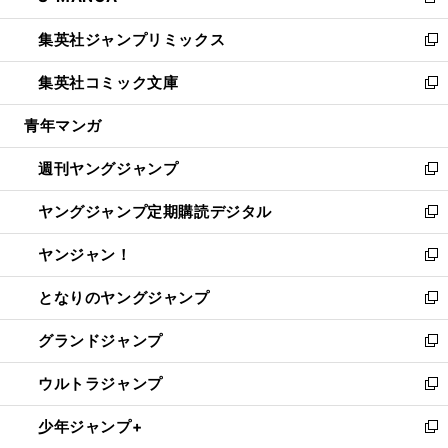
新
開
ウ
ン
ウ
し
集英社ジャンプリミックス
く
で
ド
ィ
い
新
開
ウ
ン
ウ
し
集英社コミック文庫
く
で
ド
ィ
い
新
開
ウ
ン
ウ
し
青年マンガ
く
で
ド
ィ
い
開
ウ
ン
ウ
週刊ヤングジャンプ
く
で
ド
ィ
新
開
ウ
ン
し
ヤングジャンプ定期購読デジタル
く
で
ド
い
新
開
ウ
ウ
し
ヤンジャン！
く
で
ィ
い
新
開
ン
ウ
し
となりのヤングジャンプ
く
ド
ィ
い
新
ウ
ン
ウ
し
グランドジャンプ
で
ド
ィ
い
新
開
ウ
ン
ウ
し
ウルトラジャンプ
く
で
ド
ィ
い
新
開
ウ
ン
ウ
し
少年ジャンプ+
く
で
ド
ィ
い
新
開