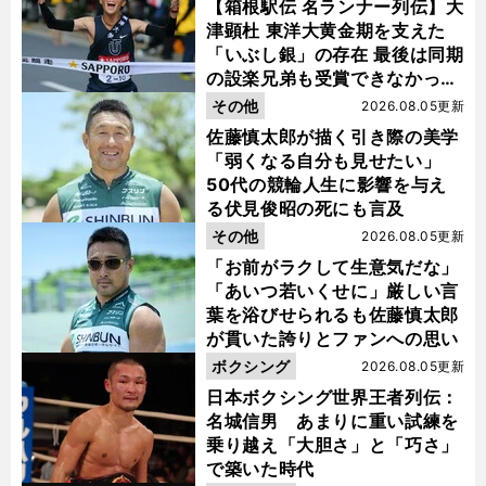
【箱根駅伝 名ランナー列伝】大
津顕杜 東洋大黄金期を支えた
「いぶし銀」の存在 最後は同期
の設楽兄弟も受賞できなかった
金栗杯に輝く
その他
2026.08.05更新
佐藤慎太郎が描く引き際の美学
「弱くなる自分も見せたい」
50代の競輪人生に影響を与え
る伏見俊昭の死にも言及
その他
2026.08.05更新
「お前がラクして生意気だな」
「あいつ若いくせに」厳しい言
葉を浴びせられるも佐藤慎太郎
が貫いた誇りとファンへの思い
ボクシング
2026.08.05更新
日本ボクシング世界王者列伝：
名城信男 あまりに重い試練を
乗り越え「大胆さ」と「巧さ」
で築いた時代