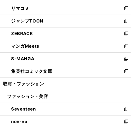
ウ
ン
ウ
し
リマコミ
で
ド
ィ
い
新
開
ウ
ン
ウ
し
ジャンプTOON
く
で
ド
ィ
い
新
開
ウ
ン
ウ
し
ZEBRACK
く
で
ド
ィ
い
新
開
ウ
ン
ウ
し
マンガMeets
く
で
ド
ィ
い
新
開
ウ
ン
ウ
し
S-MANGA
く
で
ド
ィ
い
新
開
ウ
ン
ウ
し
集英社コミック文庫
く
で
ド
ィ
い
新
開
ウ
ン
ウ
し
取材・ファッション
く
で
ド
ィ
い
開
ウ
ン
ウ
ファッション・美容
く
で
ド
ィ
開
ウ
ン
Seventeen
く
で
ド
新
開
ウ
し
non-no
く
で
い
新
開
ウ
し