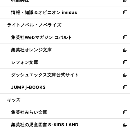
ド
ィ
い
新
開
ウ
ン
ウ
し
情報・知識＆オピニオン imidas
く
で
ド
ィ
い
新
開
ウ
ン
ウ
し
ライトノベル・ノベライズ
く
で
ド
ィ
い
開
ウ
ン
ウ
集英社Webマガジン コバルト
く
で
ド
ィ
新
開
ウ
ン
し
集英社オレンジ文庫
く
で
ド
い
新
開
ウ
ウ
し
シフォン文庫
く
で
ィ
い
新
開
ン
ウ
し
ダッシュエックス文庫公式サイト
く
ド
ィ
い
新
ウ
ン
ウ
し
JUMP j-BOOKS
で
ド
ィ
い
新
開
ウ
ン
ウ
し
キッズ
く
で
ド
ィ
い
開
ウ
ン
ウ
集英社みらい文庫
く
で
ド
ィ
新
開
ウ
ン
し
集英社の児童図書 S-KIDS.LAND
く
で
ド
い
新