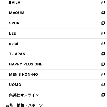
BAILA
く
ィ
い
新
ン
ウ
し
MAQUIA
ド
ィ
い
新
ウ
ン
ウ
し
SPUR
で
ド
ィ
い
新
開
ウ
ン
ウ
し
LEE
く
で
ド
ィ
い
新
開
ウ
ン
ウ
し
eclat
く
で
ド
ィ
い
新
開
ウ
ン
ウ
し
T JAPAN
く
で
ド
ィ
い
新
開
ウ
ン
ウ
し
HAPPY PLUS ONE
く
で
ド
ィ
い
新
開
ウ
ン
ウ
し
MEN'S NON-NO
く
で
ド
ィ
い
新
開
ウ
ン
ウ
し
UOMO
く
で
ド
ィ
い
新
開
ウ
ン
ウ
し
集英社オンライン
く
で
ド
ィ
い
新
開
ウ
ン
ウ
し
芸能・情報・スポーツ
く
で
ド
ィ
い