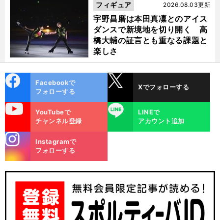
フィギュア
2026.08.03更新
宇野昌磨は本田真凜とのアイス
ダンスで新境地を切り開く 高
橋大輔の証言とも重なる課題と
楽しさ
cebo
X
Facebookで
Xでフォローする
ok
フォローする
uTube
LINE
YouTubeで
LINEで
チャンネル登録
アカウント追加
stagra
Instagramで
m
フォローする