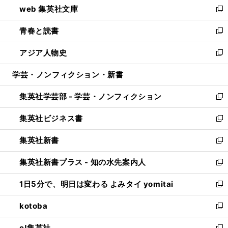
web 集英社文庫
ド
ィ
い
新
ウ
ン
ウ
し
青春と読書
で
ド
ィ
い
新
開
ウ
ン
ウ
し
アジア人物史
く
で
ド
ィ
い
新
開
ウ
ン
ウ
し
学芸・ノンフィクション・新書
く
で
ド
ィ
い
開
ウ
ン
ウ
集英社学芸部 - 学芸・ノンフィクション
く
で
ド
ィ
新
開
ウ
ン
し
集英社ビジネス書
く
で
ド
い
新
開
ウ
ウ
し
集英社新書
く
で
ィ
い
新
開
ン
ウ
し
集英社新書プラス - 知の水先案内人
く
ド
ィ
い
新
ウ
ン
ウ
し
1日5分で、明日は変わる よみタイ yomitai
で
ド
ィ
い
新
開
ウ
ン
ウ
し
kotoba
く
で
ド
ィ
い
新
開
ウ
ン
ウ
し
e!集英社
く
で