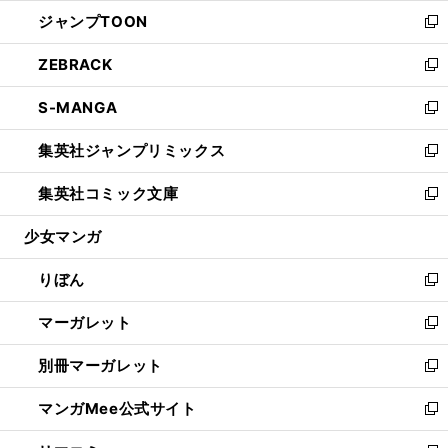
ウ
ン
ウ
し
ジャンプTOON
く
で
ド
ィ
い
新
開
ウ
ン
ウ
し
ZEBRACK
く
で
ド
ィ
い
新
開
ウ
ン
ウ
し
S-MANGA
く
で
ド
ィ
い
新
開
ウ
ン
ウ
し
集英社ジャンプリミックス
く
で
ド
ィ
い
新
開
ウ
ン
ウ
し
集英社コミック文庫
く
で
ド
ィ
い
新
開
ウ
ン
ウ
し
少女マンガ
く
で
ド
ィ
い
開
ウ
ン
ウ
りぼん
く
で
ド
ィ
新
開
ウ
ン
し
マーガレット
く
で
ド
い
新
開
ウ
ウ
し
別冊マーガレット
く
で
ィ
い
新
開
ン
ウ
し
マンガMee公式サイト
く
ド
ィ
い
新
ウ
ン
ウ
し