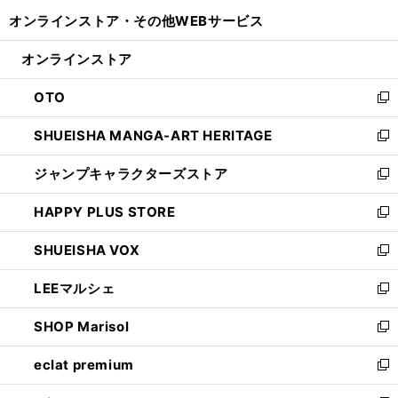
開
ウ
ウ
し
オンラインストア・
その他WEBサービス
く
で
ィ
い
開
ン
ウ
オンラインストア
く
ド
ィ
ウ
ン
OTO
で
ド
新
開
ウ
し
SHUEISHA MANGA-ART HERITAGE
く
で
い
新
開
ウ
し
ジャンプキャラクターズストア
く
ィ
い
新
ン
ウ
し
HAPPY PLUS STORE
ド
ィ
い
新
ウ
ン
ウ
し
SHUEISHA VOX
で
ド
ィ
い
新
開
ウ
ン
ウ
し
LEEマルシェ
く
で
ド
ィ
い
新
開
ウ
ン
ウ
し
SHOP Marisol
く
で
ド
ィ
い
新
開
ウ
ン
ウ
し
eclat premium
く
で
ド
ィ
い
新
開
ウ
ン
ウ
し