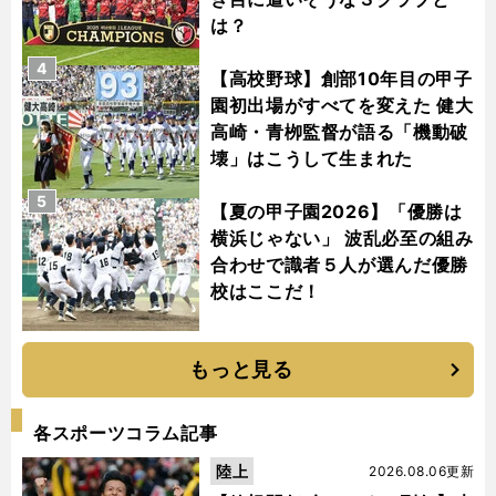
は？
4
【高校野球】創部10年目の甲子
園初出場がすべてを変えた 健大
高崎・青栁監督が語る「機動破
壊」はこうして生まれた
5
【夏の甲子園2026】「優勝は
横浜じゃない」 波乱必至の組み
合わせで識者５人が選んだ優勝
校はここだ！
もっと見る
各スポーツコラム記事
陸上
2026.08.06更新