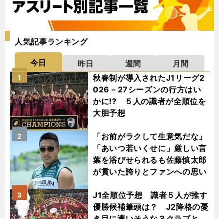
人気記事ランキング
今日
昨日
週間
月間
秋春制が導入されたJ1リーグ2
1
026－27シーズンの行方はい
かに!? ５人の識者が全順位を
大胆予想
「お前がラクして生意気だな」
2
「あいつ若いくせに」厳しい言
葉を浴びせられるも佐藤慎太郎
が貫いた誇りとファンへの思い
J1全順位予想 識者５人が推す
3
優勝候補筆頭は？ J2降格の憂
き目に遭いそうな３クラブと