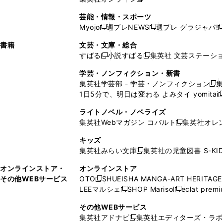
し
新
し
し
し
ン
ィ
ン
ン
開
で
開
で
い
し
い
い
い
ド
ン
ド
ド
芸能・情報・スポーツ
く
開
く
開
ウ
い
ウ
ウ
ウ
ウ
ド
ウ
ウ
Myojo
週プレNEWS
週プレ グラジャパ!
く
く
新
新
新
ィ
ウ
ィ
ィ
ィ
で
ウ
で
で
し
し
ン
ィ
ン
ン
ン
書籍
文芸・文庫・総合
開
で
開
開
い
い
ド
ン
ド
ド
ド
すばる
小説すばる
集英社 文芸ステーシ
く
開
く
く
新
新
ウ
ウ
ウ
ド
ウ
ウ
ウ
く
し
し
ィ
ィ
学芸・ノンフィクション・新書
で
ウ
で
で
で
い
い
ン
ン
集英社学芸部 - 学芸・ノンフィクション
開
で
開
開
開
新
ウ
ウ
ド
ド
1日5分で、明日は変わる よみタイ yomitai
く
開
く
く
く
し
新
ィ
ィ
ウ
ウ
く
い
ン
ン
ライトノベル・ノベライズ
で
で
ウ
ド
ド
集英社Webマガジン コバルト
集英社オレ
開
開
新
ィ
ウ
ウ
く
く
し
ン
キッズ
で
で
い
ド
集英社みらい文庫
集英社の児童図書 S-KID
開
開
新
ウ
ウ
く
く
し
ィ
オンラインストア・
オンラインストア
で
い
ン
その他WEBサービス
OTO
SHUEISHA MANGA-ART HERITAGE
開
新
ウ
ド
LEEマルシェ
SHOP Marisol
eclat prem
く
し
新
新
ィ
ウ
い
し
し
ン
その他WEBサービス
で
ウ
い
い
ド
集英社アドナビ
集英社エディターズ・ラ
開
新