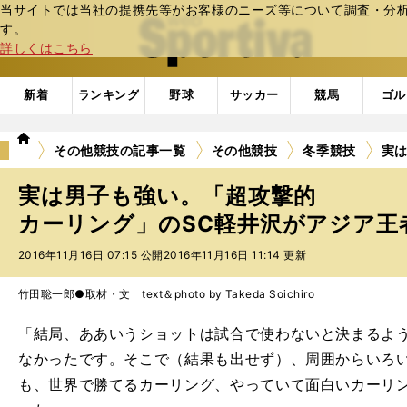
当サイトでは当社の提携先等がお客様のニーズ等について調査・分析し
web Sportiva (webスポルティーバ)
す。
詳しくはこちら
新着
ランキング
野球
サッカー
競馬
ゴル
we
その他競技の記事一覧
その他競技
冬季競技
実
b
ス
実は男子も強い。「超攻撃的
ポ
ル
カーリング」のSC軽井沢がアジア王者
テ
2016年11月16日 07:15 公開
2016年11月16日 11:14 更新
ィ
ー
バ
竹田聡一郎●取材・文 text＆photo by Takeda Soichiro
「結局、ああいうショットは試合で使わないと決まるよ
なかったです。そこで（結果も出せず）、周囲からいろ
も、世界で勝てるカーリング、やっていて面白いカーリ