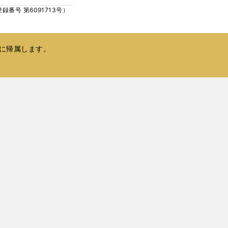
ィ
く
号 第6091713号）
ン
ド
ウ
で
に帰属します。
開
く