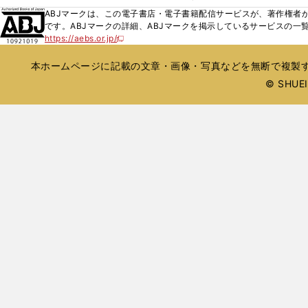
ィ
ウ
ウ
ウ
く
し
ABJマークは、この電子書店・電子書籍配信サービスが、著作権者か
ン
ィ
ィ
で
い
です。ABJマークの詳細、ABJマークを掲示しているサービスの一
ド
ン
ン
開
https://aebs.or.jp/
ウ
新
ウ
ド
ド
く
し
ィ
で
ウ
ウ
い
本ホームページに記載の文章・画像・写真などを無断で複製す
ン
開
で
で
ウ
ド
© SHUEIS
ィ
く
開
開
ン
ウ
く
く
ド
で
ウ
開
で
開
く
く