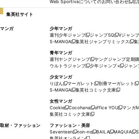
Web Sportivaについてのお問い合わせ
広
し
新
い
し
集英社サイト
ウ
い
ィ
ウ
マンガ
少年マンガ
ン
ィ
週刊少年ジャンプ
ジャンプSQ
Vジャン
ド
ン
新
新
S-MANGA
集英社ジャンプリミックス
集
ウ
ド
新
し
し
新
で
ウ
し
い
い
し
青年マンガ
開
で
い
ウ
ウ
い
週刊ヤングジャンプ
ヤングジャンプ定期
新
く
開
ウ
ィ
ィ
ウ
ウルトラジャンプ
少年ジャンプ+
ジャン
新
し
新
く
ィ
ン
ン
ィ
し
い
し
ン
ド
ド
ン
少女マンガ
い
ウ
い
ド
ウ
ウ
ド
りぼん
マーガレット
別冊マーガレット
新
新
新
ウ
ィ
ウ
ウ
で
で
ウ
S-MANGA
集英社コミック文庫
し
新
し
新
ィ
ン
ィ
で
開
開
で
い
し
い
し
ン
ド
ン
女性マンガ
開
く
く
開
ウ
い
ウ
い
ド
ウ
ド
Cookie
Cocohana
office YOU
マンガM
く
く
新
新
新
ィ
ウ
ィ
ウ
ウ
で
ウ
集英社コミック文庫
し
新
し
し
ン
ィ
ン
ィ
で
開
で
い
し
い
い
ド
ン
ド
ン
取材・ファッション
ファッション・美容
開
く
開
ウ
い
ウ
ウ
ウ
ド
ウ
ド
Seventeen
non-no
BAILA
MAQUIA
S
く
く
新
新
新
新
ィ
ウ
ィ
ィ
で
ウ
で
ウ
集英社オンライン