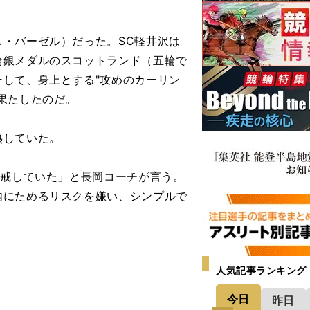
・バーゼル）だった。SC軽井沢は
輪銀メダルのスコットランド（五輪で
して、身上とする"攻めのカーリン
果たしたのだ。
熟していた。
警戒していた」と長岡コーチが言う。
内にためるリスクを嫌い、シンプルで
人気記事ランキング
」
今日
昨日