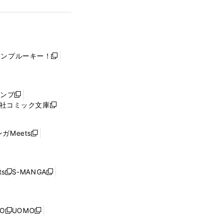
ャンプルーキー！
新
し
い
ウ
ャンプ
新
ィ
社コミック文庫
し
新
ン
い
し
ド
ウ
い
ウ
ガMeets
新
ィ
ウ
で
し
ン
ィ
開
い
ド
ン
く
ウ
ウ
ド
s
S-MANGA
新
新
ィ
で
ウ
し
し
ン
開
で
い
い
ド
く
開
ウ
ウ
ウ
NO
UOMO
く
新
新
ィ
ィ
で