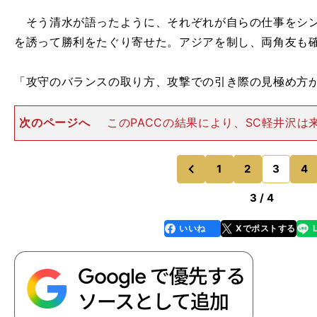
そう清水が語ったように、それぞれが自らの仕事をシン
を誘って勝利をたぐり寄せた。アジアを制し、両角友も
「攻守のバランスの取り方、攻撃での引き際の見極め方
次のページへ
このPACCの結果により、SC軽井沢は
ダ・エドモントンで開催される世界選手権の出場権を獲
スイス・バーゼル大会と合わせて、エドモントン大会は2
輪の選考を兼ねてい
1
2
3
4
のページへ
のページへ
前
3 / 4
いいね
Xでポストする
line
faceboo
x
k