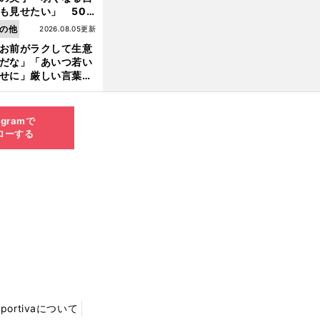
も見せたい」 50
の競輪人生に影響を
の他
2026.08.05更新
える伏見俊昭の死に
お前がラクして生意
言及
だな」「あいつ若い
前
せに」厳しい言葉を
へ
びせられるも佐藤慎
郎が貫いた誇りとフ
ンへの思い
agramで
ローする
Sportivaについて