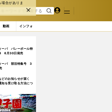
る場合がありま
マイペ
閉じ
検索
メニュ
ー
る
す
ジ
る
動画
インフォ
3ページ目
ィーバ バレーボール特
.4 6月30日発売
ィーバ 部活特集号 3
売
などのお知らせが届く
通知を受け取る方法につ