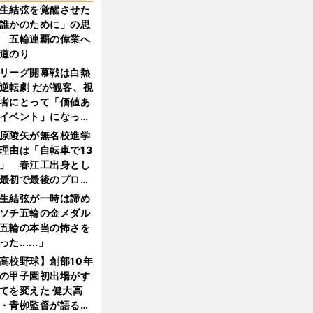
生結弦を覚醒させた
誰かのために」の思
 五輪連覇の偉業へ
道のり
リーグ開幕戦は白熱
逆転劇 だが観客、視
者にとって「価値あ
イベント」になって
たか
原陵矢が無名校進学
理由は「自転車で13
」 春江工出身とし
最初で最後のプロ野
選手となった
生結弦が一時は諦め
ソチ五輪の金メダル
五輪の本当の怖さを
った......」
高校野球】創部10年
の甲子園初出場がす
てを変えた 健大高
・青栁監督が語る