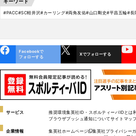
キーワード
#PACC
#SC軽井沢
#カーリング
#両角友佑
#山口剛史
#平昌五輪
#長
ebo
X
YouTube
Facebookで
Xでフォローする
ok
フォローする
サービス
推奨環境
集英社ID・スポルティーバIDとは
ブラウザプッシュ通知について
サイトマッ
企業情報
集英社ホームページ
集英社プライバシー
新