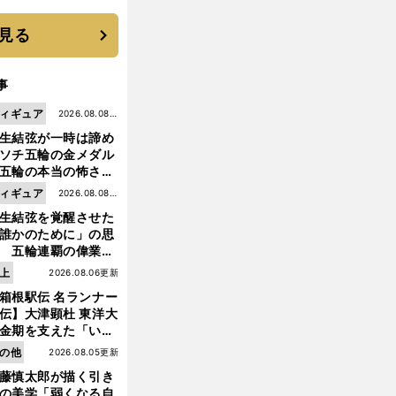
機動破壊」はこうし
生まれた
見る
事
ィギュア
2026.08.08更
生結弦が一時は諦め
新
ソチ五輪の金メダル
五輪の本当の怖さを
った......」
ィギュア
2026.08.08更
生結弦を覚醒させた
新
誰かのために」の思
 五輪連覇の偉業へ
道のり
上
2026.08.06更新
箱根駅伝 名ランナー
伝】大津顕杜 東洋大
金期を支えた「いぶ
銀」の存在 最後は同
の他
2026.08.05更新
の設楽兄弟も受賞で
藤慎太郎が描く引き
なかった金栗杯に輝
の美学「弱くなる自