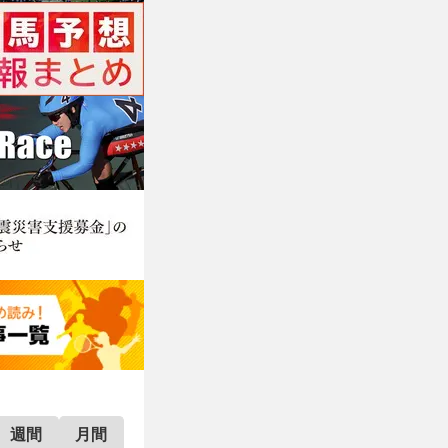
週間
月間