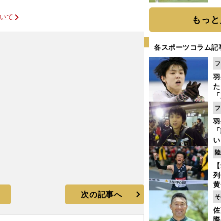
「
て
ついて
もっと
各スポーツコラム記
フ
羽
た
「
知
フ
羽
「
い
の
陸
【
列
黄
次の記事へ
し
そ
期
佐
き
際