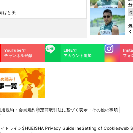
く
分
代
岡はと美
そ
与
「
も
気
く
浴
太
Instagra
LINE
ァ
YouTubeで
LINEで
Inst
m
チャンネル登録
アカウント追加
フォ
利用規約・会員規約
特定商取引法に基づく表示・その他の事項
プ
ガイドライン
SHUEISHA Privacy Guideline
Setting of Cookies
web 