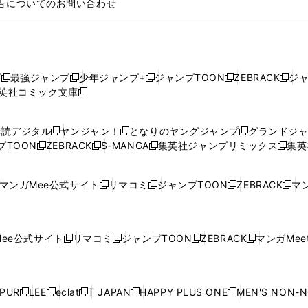
告についてのお問い合わせ
プ
最強ジャンプ
少年ジャンプ+
ジャンプTOON
ZEBRACK
ジ
新
新
新
新
新
英社コミック文庫
し
新
し
し
し
し
い
い
し
い
い
い
ウ
ウ
い
ウ
ウ
ウ
購読デジタル
ヤンジャン！
となりのヤングジャンプ
グランドジ
新
新
新
ィ
ィ
ウ
ィ
ィ
ィ
プTOON
ZEBRACK
S-MANGA
集英社ジャンプリミックス
集英
新
し
新
し
新
し
新
ン
ン
ィ
ン
ン
ン
し
い
し
い
し
い
し
ド
ド
ン
ド
ド
ド
い
ウ
い
ウ
い
ウ
い
ウ
ウ
ド
ウ
ウ
ウ
マンガMee公式サイト
リマコミ
ジャンプTOON
ZEBRACK
マン
新
新
新
新
ウ
ィ
ウ
ィ
ウ
ィ
ウ
で
で
ウ
で
で
で
し
し
し
し
し
ィ
ン
ィ
ン
ィ
ン
ィ
開
開
で
開
開
開
い
い
い
い
い
ン
ド
ン
ド
ン
ド
ン
く
く
開
く
く
く
ウ
ウ
ウ
ウ
ウ
ド
ウ
ド
ウ
ド
ウ
ド
ee公式サイト
リマコミ
ジャンプTOON
ZEBRACK
マンガMeet
く
新
新
新
新
ィ
ィ
ィ
ィ
ィ
ウ
で
ウ
で
ウ
で
ウ
し
し
し
し
ン
ン
ン
ン
ン
で
開
で
開
で
開
で
い
い
い
い
ド
ド
ド
ド
ド
開
く
開
く
開
く
開
ウ
ウ
ウ
ウ
ウ
ウ
ウ
ウ
ウ
PUR
LEE
eclat
T JAPAN
HAPPY PLUS ONE
MEN'S NON-
く
く
く
く
新
新
新
新
新
ィ
ィ
ィ
ィ
で
で
で
で
で