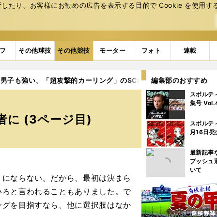
たり、お客様にお勧めの広告を表⽰する⽬的で Cookie を使⽤す
フ
その他球技
その他競技
モーター
フォト
連載
は男子も強い。「超攻撃的カーリング」のSC軽井沢がアジア王者に
編集部のおすすめ
スポルテ
集号 Vol
に (3ページ目)
スポルテ
月16日発
最新記事
プッシュ
いて
うにならない。だから、最初は決まら
いろと言われることもありました。で
ングを目指すなら、他に選択肢はなか