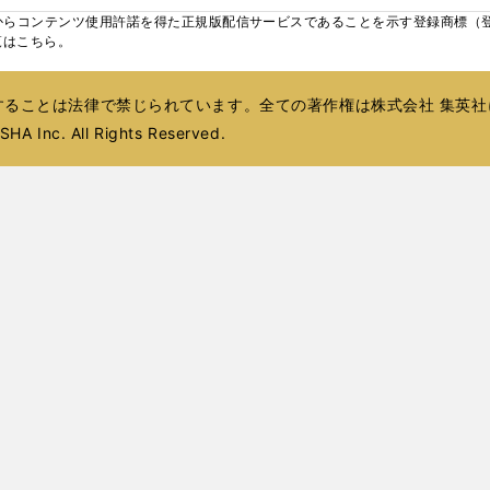
ィ
ウ
ウ
ィ
ウ
ウ
ィ
ウ
く
く
く
し
らコンテンツ使用許諾を得た正規版配信サービスであることを示す登録商標（登録番
ン
ィ
ィ
ン
ィ
ィ
ン
で
い
覧はこちら。
ド
ン
ン
ド
ン
ン
ド
開
ウ
ウ
ド
ド
ウ
ド
ド
ウ
く
ィ
で
ウ
ウ
で
ウ
ウ
で
ることは法律で禁じられています。全ての著作権は株式会社 集英社
ン
開
で
で
開
で
で
開
ド
HA Inc. All Rights Reserved.
く
開
開
く
開
開
く
ウ
く
く
く
く
で
開
く