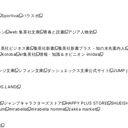
し
し
し
し
し
ン
ン
ン
ン
開
開
開
開
開
い
い
い
い
い
ド
ド
ド
ド
く
く
く
く
く
ウ
ウ
ウ
ウ
ウ
ウ
ウ
ウ
ウ
Sportiva
パラスポ
新
新
ィ
ィ
ィ
ィ
ィ
で
で
で
で
し
し
し
ン
ン
ン
ン
ン
開
開
開
開
い
い
い
ド
ド
ド
ド
ド
ョン
web 集英社文庫
青春と読書
アジア人物史
く
く
く
く
新
新
新
新
ウ
ウ
ウ
ウ
ウ
ウ
ウ
ウ
し
し
し
し
ィ
ィ
ィ
で
で
で
で
で
い
い
い
い
ン
ン
ン
集英社ビジネス書
集英社新書
集英社新書プラス - 知の水先案内人
開
開
開
開
開
新
新
新
ウ
ウ
ウ
ウ
ド
ド
ド
kotoba
e!集英社
情報・知識＆オピニオン imidas
く
く
く
く
く
新
し
新
し
新
ィ
ィ
ィ
ィ
ウ
ウ
ウ
し
し
い
し
い
し
ン
ン
ン
ン
で
で
で
い
い
ウ
い
ウ
い
ド
ド
ド
ド
ンジ文庫
シフォン文庫
ダッシュエックス文庫公式サイト
JUMP 
開
開
開
新
新
新
ウ
ウ
ィ
ウ
ィ
ウ
ウ
ウ
ウ
ウ
く
く
く
し
し
し
ィ
ィ
ン
ィ
ン
ィ
で
で
で
で
い
い
い
ン
ン
ド
ン
ド
ン
S.LAND
開
開
開
開
新
ウ
ウ
ウ
ド
ド
ウ
ド
ウ
ド
く
く
く
く
し
ィ
ィ
ィ
ウ
ウ
で
ウ
で
ウ
い
ン
ン
ン
ジャンプキャラクターズストア
HAPPY PLUS STORE
SHUEIS
で
で
開
で
開
で
新
新
新
ウ
ド
ド
ド
ium
mirabella
mirabella homme
zakka market
開
開
く
開
く
開
し
新
新
新
し
新
し
ィ
ウ
ウ
ウ
く
く
く
く
い
し
し
い
し
し
い
ン
で
で
で
ウ
い
い
ウ
い
い
ウ
ド
ボ
開
開
開
新