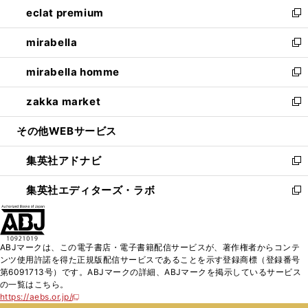
し
eclat premium
く
で
ド
ィ
い
新
開
ウ
ン
ウ
し
mirabella
く
で
ド
ィ
い
新
開
ウ
ン
ウ
し
mirabella homme
く
で
ド
ィ
い
新
開
ウ
ン
ウ
し
zakka market
く
で
ド
ィ
い
新
開
ウ
ン
ウ
し
その他WEBサービス
く
で
ド
ィ
い
開
ウ
ン
ウ
集英社アドナビ
く
で
ド
ィ
新
開
ウ
ン
し
集英社エディターズ・ラボ
く
で
ド
い
新
開
ウ
ウ
し
く
で
ィ
い
開
ン
ウ
ABJマークは、この電子書店・電子書籍配信サービスが、著作権者からコンテ
く
ド
ィ
ンツ使用許諾を得た正規版配信サービスであることを示す登録商標（登録番号
ウ
ン
第6091713号）です。ABJマークの詳細、ABJマークを掲示しているサービス
で
ド
の一覧はこちら。
開
ウ
https://aebs.or.jp/
新
く