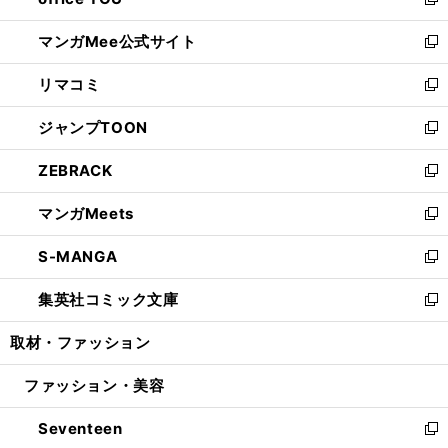
ィ
い
新
開
ン
ウ
し
マンガMee公式サイト
く
ド
ィ
い
新
ウ
ン
ウ
し
リマコミ
で
ド
ィ
い
新
開
ウ
ン
ウ
し
ジャンプTOON
く
で
ド
ィ
い
新
開
ウ
ン
ウ
し
ZEBRACK
く
で
ド
ィ
い
新
開
ウ
ン
ウ
し
マンガMeets
く
で
ド
ィ
い
新
開
ウ
ン
ウ
し
S-MANGA
く
で
ド
ィ
い
新
開
ウ
ン
ウ
し
集英社コミック文庫
く
で
ド
ィ
い
新
開
ウ
ン
ウ
し
取材・ファッション
く
で
ド
ィ
い
開
ウ
ン
ウ
ファッション・美容
く
で
ド
ィ
開
ウ
ン
Seventeen
く
で
ド
新