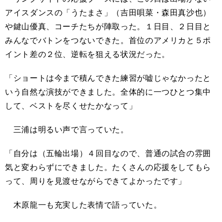
アイスダンスの「うたまさ」（吉田唄菜・森田真沙也）
や鍵山優真、コーチたちが陣取った。１日目、２日目と
みんなでバトンをつないできた。首位のアメリカと５ポ
イント差の２位、逆転を狙える状況だった。
「ショートは今まで積んできた練習が嘘じゃなかったと
いう自然な演技ができました。全体的に一つひとつ集中
して、ベストを尽くせたかなって」
三浦は明るい声で言っていた。
「自分は（五輪出場）４回目なので、普通の試合の雰囲
気と変わらずにできました。たくさんの応援をしてもら
って、周りを見渡せながらできてよかったです」
木原龍一も充実した表情で語っていた。