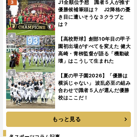
J1全順位予想 識者５人が推す
3
優勝候補筆頭は？ J2降格の憂
き目に遭いそうな３クラブと
は？
4
【高校野球】創部10年目の甲子
園初出場がすべてを変えた 健大
高崎・青栁監督が語る「機動破
壊」はこうして生まれた
5
【夏の甲子園2026】「優勝は
横浜じゃない」 波乱必至の組み
合わせで識者５人が選んだ優勝
校はここだ！
もっと見る
各スポーツコラム記事