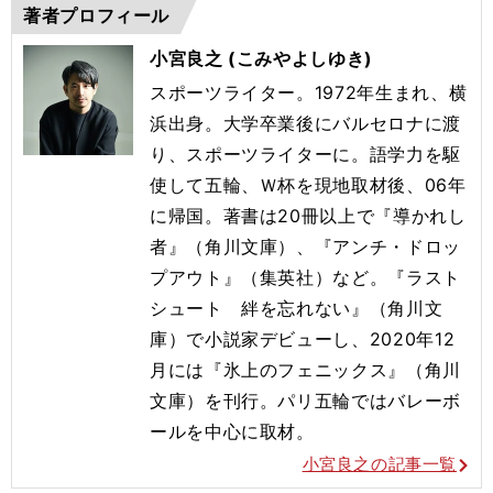
著者プロフィール
小宮良之 (こみやよしゆき)
スポーツライター。1972年生まれ、横
浜出身。大学卒業後にバルセロナに渡
り、スポーツライターに。語学力を駆
使して五輪、Ｗ杯を現地取材後、06年
に帰国。著書は20冊以上で『導かれし
者』（角川文庫）、『アンチ・ドロッ
プアウト』（集英社）など。『ラスト
シュート 絆を忘れない』（角川文
庫）で小説家デビューし、2020年12
月には『氷上のフェニックス』（角川
文庫）を刊行。
パリ五輪ではバレーボ
ールを
中心に取材。
小宮良之の記事一覧