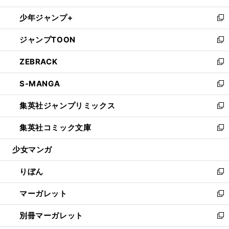
開
ウ
ン
ウ
し
少年ジャンプ+
く
で
ド
ィ
い
新
開
ウ
ン
ウ
し
ジャンプTOON
く
で
ド
ィ
い
新
開
ウ
ン
ウ
し
ZEBRACK
く
で
ド
ィ
い
新
開
ウ
ン
ウ
し
S-MANGA
く
で
ド
ィ
い
新
開
ウ
ン
ウ
し
集英社ジャンプリミックス
く
で
ド
ィ
い
新
開
ウ
ン
ウ
し
集英社コミック文庫
く
で
ド
ィ
い
新
開
ウ
ン
ウ
し
少女マンガ
く
で
ド
ィ
い
開
ウ
ン
ウ
りぼん
く
で
ド
ィ
新
開
ウ
ン
し
マーガレット
く
で
ド
い
新
開
ウ
ウ
し
別冊マーガレット
く
で
ィ
い
新
開
ン
ウ
し