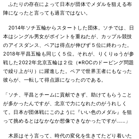
ふたりの存在によって日本が団体でメダルを狙える布
陣になったと言っても過言ではない。
2014年ソチ五輪からスタートした団体。ソチでは、日
本はシングル男女がポイントを重ねたが、カップル競技
のアイスダンス、ペアは得点が伸びず５位に終わった。
2018年平昌五輪も同じく５位。それが、りくりゅうが参
戦した2022年北京五輪は２位（※ROCのドーピング問題
で繰り上がり）に躍進した。ペアで世界王者にもなった
彼らが、一転して得点源になったのである。
「ソチ、平昌とチームに貢献できず、助けてもらうこと
が多かったんですが、北京で力になれたのがうれしく
て。日本が団体戦にこのように『いい色のメダル』を狙
って挑めるとはなかなか想像できなかったですが......」
木原はそう言って、時代の変化を生きてたどり着いた