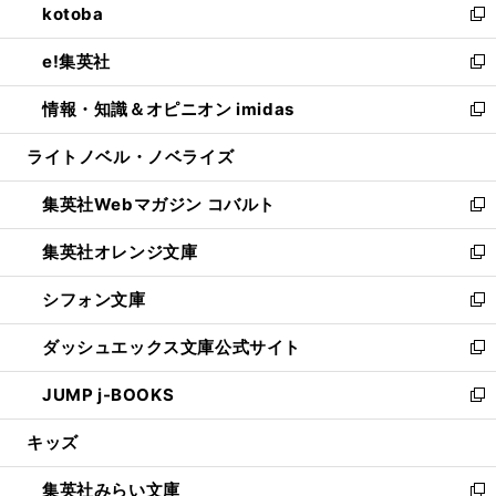
kotoba
く
で
ド
ィ
い
新
開
ウ
ン
ウ
し
e!集英社
く
で
ド
ィ
い
新
開
ウ
ン
ウ
し
情報・知識＆オピニオン imidas
く
で
ド
ィ
い
新
開
ウ
ン
ウ
し
ライトノベル・ノベライズ
く
で
ド
ィ
い
開
ウ
ン
ウ
集英社Webマガジン コバルト
く
で
ド
ィ
新
開
ウ
ン
し
集英社オレンジ文庫
く
で
ド
い
新
開
ウ
ウ
し
シフォン文庫
く
で
ィ
い
新
開
ン
ウ
し
ダッシュエックス文庫公式サイト
く
ド
ィ
い
新
ウ
ン
ウ
し
JUMP j-BOOKS
で
ド
ィ
い
新
開
ウ
ン
ウ
し
キッズ
く
で
ド
ィ
い
開
ウ
ン
ウ
集英社みらい文庫
く
で
ド
ィ
新