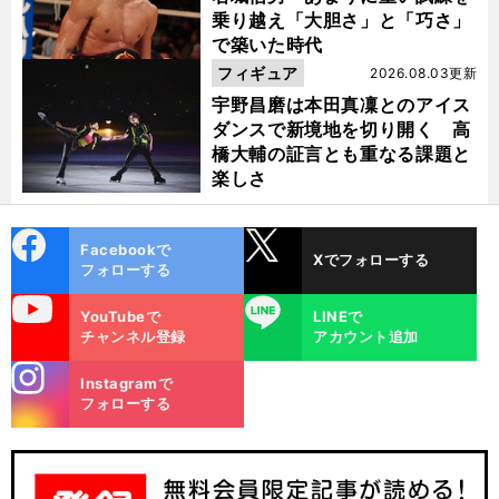
乗り越え「大胆さ」と「巧さ」
で築いた時代
フィギュア
2026.08.03更新
宇野昌磨は本田真凜とのアイス
ダンスで新境地を切り開く 高
橋大輔の証言とも重なる課題と
楽しさ
cebo
X
Facebookで
Xでフォローする
ok
フォローする
uTube
LINE
】
来
、
」
YouTubeで
LINEで
前
へ
チャンネル登録
アカウント追加
stagra
Instagramで
m
フォローする