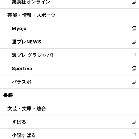
集英社オンライン
く
で
ド
ィ
い
新
開
ウ
ン
ウ
し
芸能・情報・スポーツ
く
で
ド
ィ
い
開
ウ
ン
ウ
Myojo
く
で
ド
ィ
新
開
ウ
ン
し
週プレNEWS
く
で
ド
い
新
開
ウ
ウ
し
週プレ グラジャパ!
く
で
ィ
い
新
開
ン
ウ
し
Sportiva
く
ド
ィ
い
新
ウ
ン
ウ
し
パラスポ
で
ド
ィ
い
新
開
ウ
ン
ウ
し
書籍
く
で
ド
ィ
い
開
ウ
ン
ウ
文芸・文庫・総合
く
で
ド
ィ
開
ウ
ン
すばる
く
で
ド
新
開
ウ
し
小説すばる
く
で
い
新