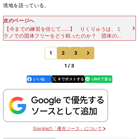
境地を語っている。
次のページへ
【今までの練習を信じて......】 りくりゅうは、ミ
ラノでの団体フリーをどう戦ったのか？ 団体の最
終日、ペアは１番手で滑ったアメリカのペア、エリ
ー・カムとダニー・オシェイが会場に火をつけた。
次
1
2
3
のページへ
乾坤
1 / 3
いいね
Xでポストする
LINEで送る
line
faceboo
x
k
Googleの「優先ソース」について