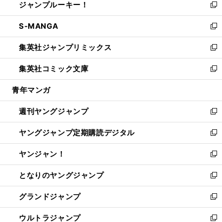
ジャンプルーキー！
く
で
ド
ィ
い
新
開
ウ
ン
ウ
し
S-MANGA
く
で
ド
ィ
い
新
開
ウ
ン
ウ
し
集英社ジャンプリミックス
く
で
ド
ィ
い
新
開
ウ
ン
ウ
し
集英社コミック文庫
く
で
ド
ィ
い
新
開
ウ
ン
ウ
し
青年マンガ
く
で
ド
ィ
い
開
ウ
ン
ウ
週刊ヤングジャンプ
く
で
ド
ィ
新
開
ウ
ン
し
ヤングジャンプ定期購読デジタル
く
で
ド
い
新
開
ウ
ウ
し
ヤンジャン！
く
で
ィ
い
新
開
ン
ウ
し
となりのヤングジャンプ
く
ド
ィ
い
新
ウ
ン
ウ
し
グランドジャンプ
で
ド
ィ
い
新
開
ウ
ン
ウ
し
ウルトラジャンプ
く
で
ド
ィ
い
新