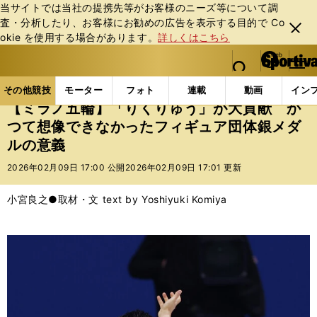
当サイトでは当社の提携先等がお客様のニーズ等について調
査・分析したり、お客様にお勧めの広告を表⽰する⽬的で Co
閉じ
okie を使⽤する場合があります。
詳しくはこちら
る
マイペ
web Sportiva (webスポルティーバ)
検索
メニュ
we
ー
その他競技の記事一覧
フィギュア
【ミラノ五輪】
b
ジ
その他競技
モーター
フォト
連載
動画
イン
ス
【ミラノ五輪】「りくりゅう」が大貢献 か
ポ
つて想像できなかったフィギュア団体銀メダ
ル
ルの意義
テ
ィ
2026年02月09日 17:00 公開
2026年02月09日 17:01 更新
ー
バ
小宮良之●取材・文 text by Yoshiyuki Komiya