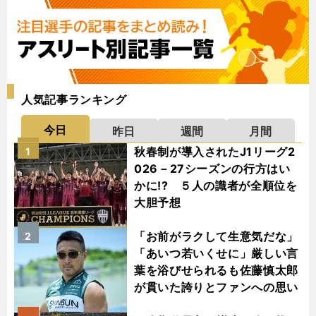
人気記事ランキング
今日
昨日
週間
月間
秋春制が導入されたJ1リーグ2
1
026－27シーズンの行方はい
かに!? ５人の識者が全順位を
大胆予想
「お前がラクして生意気だな」
2
「あいつ若いくせに」厳しい言
葉を浴びせられるも佐藤慎太郎
が貫いた誇りとファンへの思い