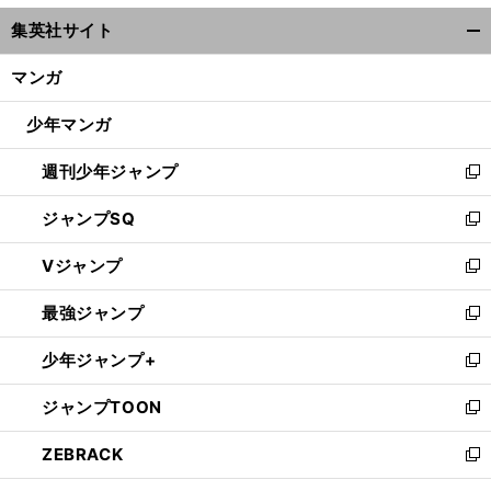
ウ
集英社サイト
ィ
開
ン
く/
マンガ
ド
閉
ウ
じ
少年マンガ
で
る
開
週刊少年ジャンプ
く
新
し
ジャンプSQ
い
新
ウ
し
Vジャンプ
ィ
い
新
ン
ウ
し
最強ジャンプ
ド
ィ
い
新
ウ
ン
ウ
し
少年ジャンプ+
で
ド
ィ
い
新
開
ウ
ン
ウ
し
ジャンプTOON
く
で
ド
ィ
い
新
開
ウ
ン
ウ
し
ZEBRACK
く
で
ド
ィ
い
新
開
ウ
ン
ウ
し