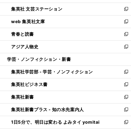
開
ウ
し
集英社 文芸ステーション
く
ィ
い
新
ン
ウ
し
web 集英社文庫
ド
ィ
い
新
ウ
ン
ウ
し
青春と読書
で
ド
ィ
い
新
開
ウ
ン
ウ
し
アジア人物史
く
で
ド
ィ
い
新
開
ウ
ン
ウ
し
学芸・ノンフィクション・新書
く
で
ド
ィ
い
開
ウ
ン
ウ
集英社学芸部 - 学芸・ノンフィクション
く
で
ド
ィ
新
開
ウ
ン
し
集英社ビジネス書
く
で
ド
い
新
開
ウ
ウ
し
集英社新書
く
で
ィ
い
新
開
ン
ウ
し
集英社新書プラス - 知の水先案内人
く
ド
ィ
い
新
ウ
ン
ウ
し
1日5分で、明日は変わる よみタイ yomitai
で
ド
ィ
い
新
開
ウ
ン
ウ
し