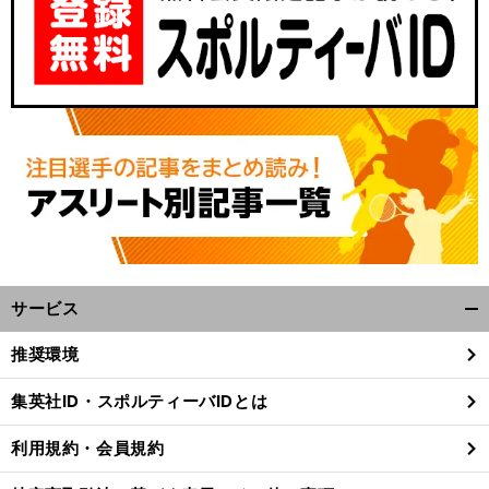
サービス
開
く/
推奨環境
閉
じ
集英社ID・スポルティーバIDとは
る
利用規約・会員規約