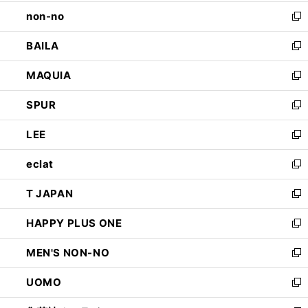
開
ウ
し
non-no
く
で
い
新
開
ウ
し
BAILA
く
ィ
い
新
ン
ウ
し
MAQUIA
ド
ィ
い
新
ウ
ン
ウ
し
SPUR
で
ド
ィ
い
新
開
ウ
ン
ウ
し
LEE
く
で
ド
ィ
い
新
開
ウ
ン
ウ
し
eclat
く
で
ド
ィ
い
新
開
ウ
ン
ウ
し
T JAPAN
く
で
ド
ィ
い
新
開
ウ
ン
ウ
し
HAPPY PLUS ONE
く
で
ド
ィ
い
新
開
ウ
ン
ウ
し
MEN'S NON-NO
く
で
ド
ィ
い
新
開
ウ
ン
ウ
し
UOMO
く
で
ド
ィ
い
新
開
ウ
ン
ウ
し