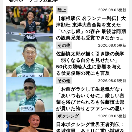
陸上
2026.08.06更新
【箱根駅伝 名ランナー列伝】大
津顕杜 東洋大黄金期を支えた
「いぶし銀」の存在 最後は同期
の設楽兄弟も受賞できなかった
金栗杯に輝く
その他
2026.08.05更新
佐藤慎太郎が描く引き際の美学
「弱くなる自分も見せたい」
50代の競輪人生に影響を与え
る伏見俊昭の死にも言及
その他
2026.08.05更新
「お前がラクして生意気だな」
「あいつ若いくせに」厳しい言
葉を浴びせられるも佐藤慎太郎
が貫いた誇りとファンへの思い
ボクシング
2026.08.05更新
日本ボクシング世界王者列伝：
名城信男 あまりに重い試練を