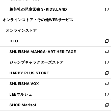
開
ウ
ン
し
集英社の児童図書 S-KIDS.LAND
く
で
ド
い
新
開
ウ
ウ
し
オンラインストア・
その他WEBサービス
く
で
ィ
い
開
ン
ウ
オンラインストア
く
ド
ィ
ウ
ン
OTO
で
ド
新
開
ウ
し
SHUEISHA MANGA-ART HERITAGE
く
で
い
新
開
ウ
し
ジャンプキャラクターズストア
く
ィ
い
新
ン
ウ
し
HAPPY PLUS STORE
ド
ィ
い
新
ウ
ン
ウ
し
SHUEISHA VOX
で
ド
ィ
い
新
開
ウ
ン
ウ
し
LEEマルシェ
く
で
ド
ィ
い
新
開
ウ
ン
ウ
し
SHOP Marisol
く
で
ド
ィ
い
新
開
ウ
ン
ウ