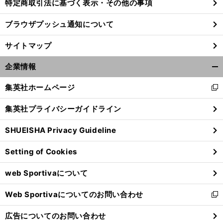
特定商取引法に基づく表示・その他の事項
ブラウザプッシュ通知について
サイトマップ
企業情報
開
く/
集英社ホームページ
新
閉
し
じ
集英社プライバシーガイドライン
い
る
ウ
SHUEISHA Privacy Guideline
ィ
ン
Setting of Cookies
ド
ウ
web Sportivaについて
で
開
Web Sportivaについてのお問い合わせ
く
新
し
広告についてのお問い合わせ
い