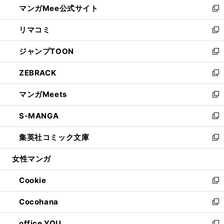
マンガMee公式サイト
く
ド
ィ
い
新
ウ
ン
ウ
し
リマコミ
で
ド
ィ
い
新
開
ウ
ン
ウ
し
ジャンプTOON
く
で
ド
ィ
い
新
開
ウ
ン
ウ
し
ZEBRACK
く
で
ド
ィ
い
新
開
ウ
ン
ウ
し
マンガMeets
く
で
ド
ィ
い
新
開
ウ
ン
ウ
し
S-MANGA
く
で
ド
ィ
い
新
開
ウ
ン
ウ
し
集英社コミック文庫
く
で
ド
ィ
い
新
開
ウ
ン
ウ
し
女性マンガ
く
で
ド
ィ
い
開
ウ
ン
ウ
Cookie
く
で
ド
ィ
新
開
ウ
ン
し
Cocohana
く
で
ド
い
新
開
ウ
ウ
し
office YOU
く
で