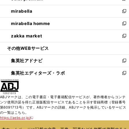
開
ウ
ン
ウ
し
mirabella
く
で
ド
ィ
い
新
開
ウ
ン
ウ
し
mirabella homme
く
で
ド
ィ
い
新
開
ウ
ン
ウ
し
zakka market
く
で
ド
ィ
い
新
開
ウ
ン
ウ
し
その他WEBサービス
く
で
ド
ィ
い
開
ウ
ン
ウ
集英社アドナビ
く
で
ド
ィ
新
開
ウ
ン
し
集英社エディターズ・ラボ
く
で
ド
い
新
開
ウ
ウ
し
く
で
ィ
い
開
ン
ウ
ABJマークは、この電子書店・電子書籍配信サービスが、著作権者からコンテ
く
ド
ィ
ンツ使用許諾を得た正規版配信サービスであることを示す登録商標（登録番号
ウ
ン
第6091713号）です。ABJマークの詳細、ABJマークを掲示しているサービス
で
ド
の一覧はこちら。
開
ウ
https://aebs.or.jp/
新
く
で
し
い
開