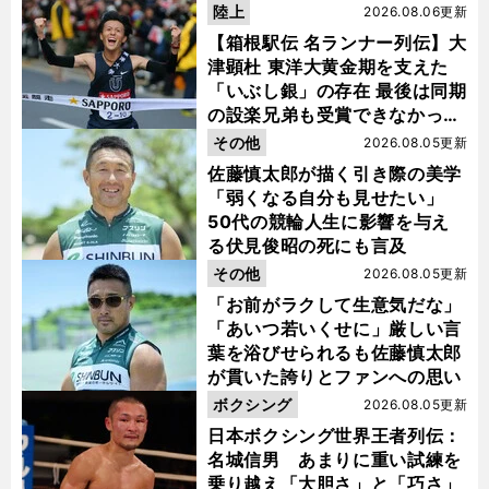
陸上
2026.08.06更新
【箱根駅伝 名ランナー列伝】大
津顕杜 東洋大黄金期を支えた
「いぶし銀」の存在 最後は同期
の設楽兄弟も受賞できなかった
金栗杯に輝く
その他
2026.08.05更新
佐藤慎太郎が描く引き際の美学
「弱くなる自分も見せたい」
50代の競輪人生に影響を与え
る伏見俊昭の死にも言及
その他
2026.08.05更新
「お前がラクして生意気だな」
「あいつ若いくせに」厳しい言
葉を浴びせられるも佐藤慎太郎
が貫いた誇りとファンへの思い
ボクシング
2026.08.05更新
日本ボクシング世界王者列伝：
名城信男 あまりに重い試練を
乗り越え「大胆さ」と「巧さ」