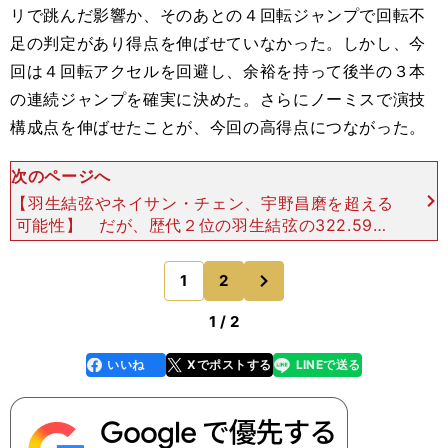
リで跳んだ影響か、そのあとの４回転ジャンプで回転不
足の判定があり得点を伸ばせていなかった。しかし、今
回は４回転アクセルを回避し、余裕を持って後半の３本
の連続ジャンプを確実に決めた。さらにノーミスで演技
構成点を伸ばせたことが、今回の高得点につながった。
次のページへ
【羽生結弦やネイサン・チェン、宇野昌磨を超える
可能性】 だが、歴代２位の羽生結弦の322.59点
や、歴代３位の宇野の312.48点と比べると、まだ
GOE加点の面で劣っているのは事実だ。 今回、
次
1
2
のページへ
マリニ
1 / 2
いいね
Xでポストする
LINEで送る
line
faceboo
x
k