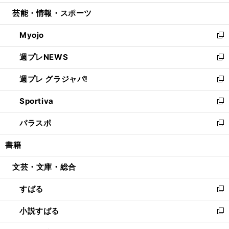
開
ウ
ン
ウ
し
芸能・情報・スポーツ
く
で
ド
ィ
い
開
ウ
ン
ウ
Myojo
く
で
ド
ィ
新
開
ウ
ン
し
週プレNEWS
く
で
ド
い
新
開
ウ
ウ
し
週プレ グラジャパ!
く
で
ィ
い
新
開
ン
ウ
し
Sportiva
く
ド
ィ
い
新
ウ
ン
ウ
し
パラスポ
で
ド
ィ
い
新
開
ウ
ン
ウ
し
書籍
く
で
ド
ィ
い
開
ウ
ン
ウ
文芸・文庫・総合
く
で
ド
ィ
開
ウ
ン
すばる
く
で
ド
新
開
ウ
し
小説すばる
く
で
い
新
開
ウ
し