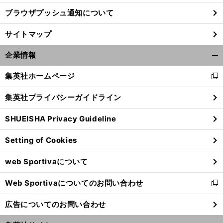
ブラウザプッシュ通知について
サイトマップ
企業情報
開
く/
集英社ホームページ
新
閉
し
じ
集英社プライバシーガイドライン
い
る
ウ
SHUEISHA Privacy Guideline
ィ
ン
Setting of Cookies
ド
ウ
web Sportivaについて
で
開
Web Sportivaについてのお問い合わせ
く
新
し
広告についてのお問い合わせ
い
ウ