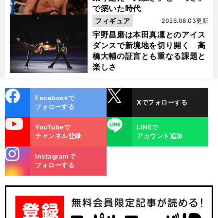
で築いた時代
フィギュア
2026.08.03更新
宇野昌磨は本田真凜とのアイス
ダンスで新境地を切り開く 高
橋大輔の証言とも重なる課題と
楽しさ
cebo
X
Facebookで
Xでフォローする
ok
フォローする
uTube
LINE
YouTubeで
LINEで
？
前
チャンネル登録
アカウント追加
へ
stagra
Instagramで
m
フォローする