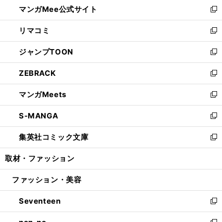
し
マンガMee公式サイト
く
ド
ィ
い
新
ウ
ン
ウ
し
リマコミ
で
ド
ィ
い
新
開
ウ
ン
ウ
し
ジャンプTOON
く
で
ド
ィ
い
新
開
ウ
ン
ウ
し
ZEBRACK
く
で
ド
ィ
い
新
開
ウ
ン
ウ
し
マンガMeets
く
で
ド
ィ
い
新
開
ウ
ン
ウ
し
S-MANGA
く
で
ド
ィ
い
新
開
ウ
ン
ウ
し
集英社コミック文庫
く
で
ド
ィ
い
新
開
ウ
ン
ウ
し
取材・ファッション
く
で
ド
ィ
い
開
ウ
ン
ウ
ファッション・美容
く
で
ド
ィ
開
ウ
ン
Seventeen
く
で
ド
新
開
ウ
し
く