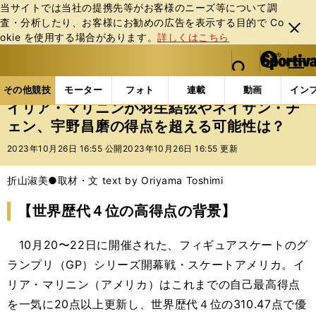
当サイトでは当社の提携先等がお客様のニーズ等について調
査・分析したり、お客様にお勧めの広告を表⽰する⽬的で Co
閉じ
okie を使⽤する場合があります。
詳しくはこちら
る
マイペ
web Sportiva (webスポルティーバ)
検索
メニュ
we
ー
その他競技の記事一覧
フィギュア
イリア・マリニ
b
ジ
その他競技
モーター
フォト
連載
動画
イン
ス
イリア・マリニンが羽生結弦やネイサン・チ
ポ
ェン、宇野昌磨の得点を超える可能性は？
ル
テ
2023年10月26日 16:55 公開
2023年10月26日 16:55 更新
ィ
ー
折山淑美●取材・文 text by Oriyama Toshimi
バ
【世界歴代４位の高得点の背景】
10月20〜22日に開催された、フィギュアスケートのグ
ランプリ（GP）シリーズ開幕戦・スケートアメリカ。イ
リア・マリニン（アメリカ）はこれまでの自己最高得点
を一気に20点以上更新し、世界歴代４位の310.47点で優