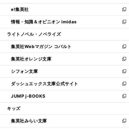
開
ウ
ン
ウ
し
e!集英社
く
で
ド
ィ
い
新
開
ウ
ン
ウ
し
情報・知識＆オピニオン imidas
く
で
ド
ィ
い
新
開
ウ
ン
ウ
し
ライトノベル・ノベライズ
く
で
ド
ィ
い
開
ウ
ン
ウ
集英社Webマガジン コバルト
く
で
ド
ィ
新
開
ウ
ン
し
集英社オレンジ文庫
く
で
ド
い
新
開
ウ
ウ
し
シフォン文庫
く
で
ィ
い
新
開
ン
ウ
し
ダッシュエックス文庫公式サイト
く
ド
ィ
い
新
ウ
ン
ウ
し
JUMP j-BOOKS
で
ド
ィ
い
新
開
ウ
ン
ウ
し
キッズ
く
で
ド
ィ
い
開
ウ
ン
ウ
集英社みらい文庫
く
で
ド
ィ
新
開
ウ
ン
し