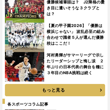
優勝候補筆頭は？ J2降格の憂
き目に遭いそうな３クラブと
は？
4
【夏の甲子園2026】「優勝は
横浜じゃない」 波乱必至の組み
合わせで識者５人が選んだ優勝
校はここだ！
5
河村勇輝がサマーリーグで示し
たリーダーシップと悔し涙 ２
年ぶりの日本代表の舞台を糧に
３年目のNBA挑戦は続く
もっと見る
各スポーツコラム記事