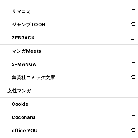
ウ
ン
ウ
し
リマコミ
で
ド
ィ
い
新
開
ウ
ン
ウ
し
ジャンプTOON
く
で
ド
ィ
い
新
開
ウ
ン
ウ
し
ZEBRACK
く
で
ド
ィ
い
新
開
ウ
ン
ウ
し
マンガMeets
く
で
ド
ィ
い
新
開
ウ
ン
ウ
し
S-MANGA
く
で
ド
ィ
い
新
開
ウ
ン
ウ
し
集英社コミック文庫
く
で
ド
ィ
い
新
開
ウ
ン
ウ
し
女性マンガ
く
で
ド
ィ
い
開
ウ
ン
ウ
Cookie
く
で
ド
ィ
新
開
ウ
ン
し
Cocohana
く
で
ド
い
新
開
ウ
ウ
し
office YOU
く
で
ィ
い
新
開
ン
ウ