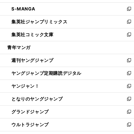
開
ウ
ン
ウ
し
S-MANGA
く
で
ド
ィ
い
新
開
ウ
ン
ウ
し
集英社ジャンプリミックス
く
で
ド
ィ
い
新
開
ウ
ン
ウ
し
集英社コミック文庫
く
で
ド
ィ
い
新
開
ウ
ン
ウ
し
青年マンガ
く
で
ド
ィ
い
開
ウ
ン
ウ
週刊ヤングジャンプ
く
で
ド
ィ
新
開
ウ
ン
し
ヤングジャンプ定期購読デジタル
く
で
ド
い
新
開
ウ
ウ
し
ヤンジャン！
く
で
ィ
い
新
開
ン
ウ
し
となりのヤングジャンプ
く
ド
ィ
い
新
ウ
ン
ウ
し
グランドジャンプ
で
ド
ィ
い
新
開
ウ
ン
ウ
し
ウルトラジャンプ
く
で
ド
ィ
い
新
開
ウ
ン
ウ
し