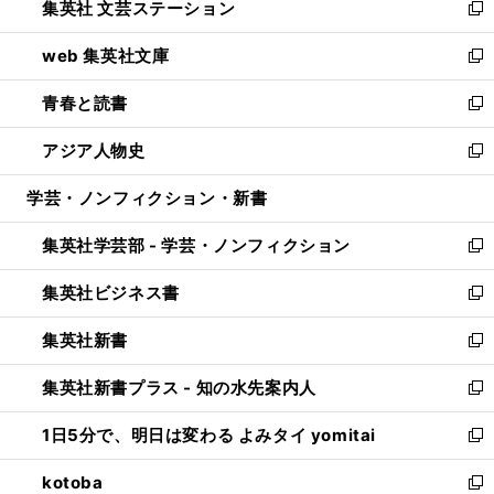
集英社 文芸ステーション
く
ィ
い
新
ン
ウ
し
web 集英社文庫
ド
ィ
い
新
ウ
ン
ウ
し
青春と読書
で
ド
ィ
い
新
開
ウ
ン
ウ
し
アジア人物史
く
で
ド
ィ
い
新
開
ウ
ン
ウ
し
学芸・ノンフィクション・新書
く
で
ド
ィ
い
開
ウ
ン
ウ
集英社学芸部 - 学芸・ノンフィクション
く
で
ド
ィ
新
開
ウ
ン
し
集英社ビジネス書
く
で
ド
い
新
開
ウ
ウ
し
集英社新書
く
で
ィ
い
新
開
ン
ウ
し
集英社新書プラス - 知の水先案内人
く
ド
ィ
い
新
ウ
ン
ウ
し
1日5分で、明日は変わる よみタイ yomitai
で
ド
ィ
い
新
開
ウ
ン
ウ
し
kotoba
く
で
ド
ィ
い
新