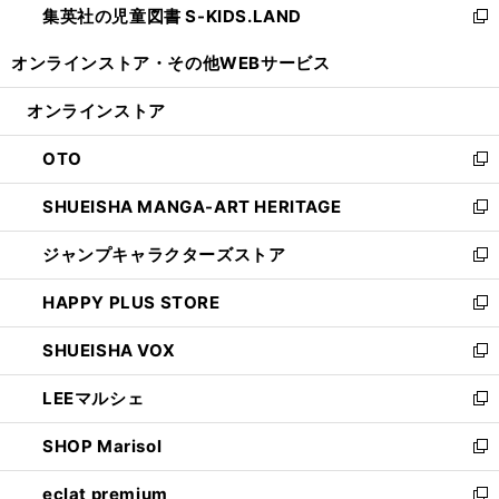
集英社の児童図書 S-KIDS.LAND
く
で
ド
い
新
開
ウ
ウ
し
オンラインストア・
その他WEBサービス
く
で
ィ
い
開
ン
ウ
オンラインストア
く
ド
ィ
ウ
ン
OTO
で
ド
新
開
ウ
し
SHUEISHA MANGA-ART HERITAGE
く
で
い
新
開
ウ
し
ジャンプキャラクターズストア
く
ィ
い
新
ン
ウ
し
HAPPY PLUS STORE
ド
ィ
い
新
ウ
ン
ウ
し
SHUEISHA VOX
で
ド
ィ
い
新
開
ウ
ン
ウ
し
LEEマルシェ
く
で
ド
ィ
い
新
開
ウ
ン
ウ
し
SHOP Marisol
く
で
ド
ィ
い
新
開
ウ
ン
ウ
し
eclat premium
く
で
ド
ィ
い
新