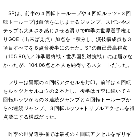
SPは、前半の４回転トーループや４回転ルッツ+３回
転トーループは自信をにじませるジャンプ。スピンやス
テップも大きさを感じさせる滑りで昨季の世界選手権よ
りGOE（出来ばえ点）加点を上積みし、演技構成点も３
項目すべてを８点台後半にのせた。SPの自己最高得点
（105.90点／昨季最終戦・世界国別対抗戦）には届かな
かったが、104.06点と本人も納得するスタートだった。
フリーは冒頭の４回転アクセルを封印。前半は４回転
をルッツとサルコウの２本とし、後半は昨季に続いて４
回転ルッツからの３連続ジャンプと４回転トーループか
らの連続ジャンプ、３回転ルッツ+トリプルアクセルを得
点源にする構成だった。
昨季の世界選手権では最初の４回転アクセルをギリギ