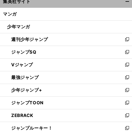
集英社サイト
ィ
開
ン
く/
マンガ
ド
閉
ウ
じ
少年マンガ
で
る
開
週刊少年ジャンプ
く
新
し
ジャンプSQ
い
新
ウ
し
Vジャンプ
ィ
い
新
ン
ウ
し
最強ジャンプ
ド
ィ
い
新
ウ
ン
ウ
し
少年ジャンプ+
で
ド
ィ
い
新
開
ウ
ン
ウ
し
ジャンプTOON
く
で
ド
ィ
い
新
開
ウ
ン
ウ
し
ZEBRACK
く
で
ド
ィ
い
新
開
ウ
ン
ウ
し
ジャンプルーキー！
く
で
ド
ィ
い
新