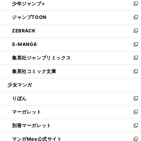
少年ジャンプ+
く
で
ド
ィ
い
新
開
ウ
ン
ウ
し
ジャンプTOON
く
で
ド
ィ
い
新
開
ウ
ン
ウ
し
ZEBRACK
く
で
ド
ィ
い
新
開
ウ
ン
ウ
し
S-MANGA
く
で
ド
ィ
い
新
開
ウ
ン
ウ
し
集英社ジャンプリミックス
く
で
ド
ィ
い
新
開
ウ
ン
ウ
し
集英社コミック文庫
く
で
ド
ィ
い
新
開
ウ
ン
ウ
し
少女マンガ
く
で
ド
ィ
い
開
ウ
ン
ウ
りぼん
く
で
ド
ィ
新
開
ウ
ン
し
マーガレット
く
で
ド
い
新
開
ウ
ウ
し
別冊マーガレット
く
で
ィ
い
新
開
ン
ウ
し
マンガMee公式サイト
く
ド
ィ
い
新