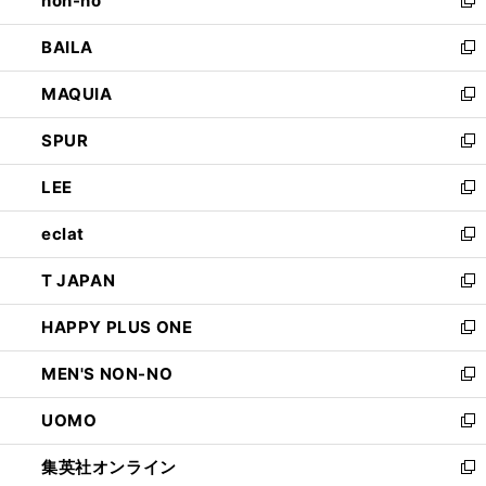
non-no
で
い
新
開
ウ
し
BAILA
く
ィ
い
新
ン
ウ
し
MAQUIA
ド
ィ
い
新
ウ
ン
ウ
し
SPUR
で
ド
ィ
い
新
開
ウ
ン
ウ
し
LEE
く
で
ド
ィ
い
新
開
ウ
ン
ウ
し
eclat
く
で
ド
ィ
い
新
開
ウ
ン
ウ
し
T JAPAN
く
で
ド
ィ
い
新
開
ウ
ン
ウ
し
HAPPY PLUS ONE
く
で
ド
ィ
い
新
開
ウ
ン
ウ
し
MEN'S NON-NO
く
で
ド
ィ
い
新
開
ウ
ン
ウ
し
UOMO
く
で
ド
ィ
い
新
開
ウ
ン
ウ
し
集英社オンライン
く
で
ド
ィ
い
新