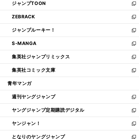
ジャンプTOON
く
で
ド
ィ
い
新
開
ウ
ン
ウ
し
ZEBRACK
く
で
ド
ィ
い
新
開
ウ
ン
ウ
し
ジャンプルーキー！
く
で
ド
ィ
い
新
開
ウ
ン
ウ
し
S-MANGA
く
で
ド
ィ
い
新
開
ウ
ン
ウ
し
集英社ジャンプリミックス
く
で
ド
ィ
い
新
開
ウ
ン
ウ
し
集英社コミック文庫
く
で
ド
ィ
い
新
開
ウ
ン
ウ
し
青年マンガ
く
で
ド
ィ
い
開
ウ
ン
ウ
週刊ヤングジャンプ
く
で
ド
ィ
新
開
ウ
ン
し
ヤングジャンプ定期購読デジタル
く
で
ド
い
新
開
ウ
ウ
し
ヤンジャン！
く
で
ィ
い
新
開
ン
ウ
し
となりのヤングジャンプ
く
ド
ィ
い
新