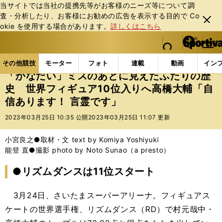
当サイトでは当社の提携先等がお客様のニーズ等について調
査・分析したり、お客様にお勧めの広告を表⽰する⽬的で Co
閉じ
okie を使⽤する場合があります。
詳しくはこちら
る
マイペ
web Sportiva (webスポルティーバ)
検索
メニュ
we
ー
その他競技の記事一覧
フィギュア
「かなだい」ミス
b
ジ
その他競技
モーター
フォト
連載
動画
イン
ス
「かなだい」ミスのあとに見えたふたりの歴
ポ
史 世界フィギュア10位入りへ高橋大輔「自
ル
信あります！ 言霊です」
テ
ィ
2023年03月25日 10:35 公開
2023年03月25日 11:07 更新
ー
バ
小宮良之●取材・文 text by Komiya Yoshiyuki
能登 直●撮影 photo by Noto Sunao（a presto）
●リズムダンスは11位スタート
3月24日、さいたまスーパーアリーナ。フィギュアス
ケートの世界選手権、リズムダンス（RD）で村元哉中・