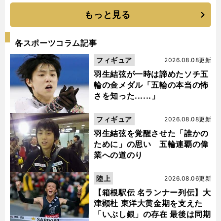
もっと見る
各スポーツコラム記事
フィギュア
2026.08.08更新
羽生結弦が一時は諦めたソチ五
輪の金メダル「五輪の本当の怖
さを知った......」
フィギュア
2026.08.08更新
羽生結弦を覚醒させた「誰かの
ために」の思い 五輪連覇の偉
業への道のり
陸上
2026.08.06更新
【箱根駅伝 名ランナー列伝】大
津顕杜 東洋大黄金期を支えた
「いぶし銀」の存在 最後は同期