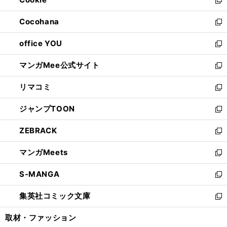
で
ド
ィ
新
開
ウ
ン
し
Cocohana
く
で
ド
い
新
開
ウ
ウ
し
office YOU
く
で
ィ
い
新
開
ン
ウ
し
マンガMee公式サイト
く
ド
ィ
い
新
ウ
ン
ウ
し
リマコミ
で
ド
ィ
い
新
開
ウ
ン
ウ
し
ジャンプTOON
く
で
ド
ィ
い
新
開
ウ
ン
ウ
し
ZEBRACK
く
で
ド
ィ
い
新
開
ウ
ン
ウ
し
マンガMeets
く
で
ド
ィ
い
新
開
ウ
ン
ウ
し
S-MANGA
く
で
ド
ィ
い
新
開
ウ
ン
ウ
し
集英社コミック文庫
く
で
ド
ィ
い
新
開
ウ
ン
ウ
し
取材・ファッション
く
で
ド
ィ
い