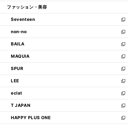
開
ウ
ン
ウ
ファッション・美容
く
で
ド
ィ
開
ウ
ン
Seventeen
く
で
ド
新
開
ウ
し
non-no
く
で
い
新
開
ウ
し
BAILA
く
ィ
い
新
ン
ウ
し
MAQUIA
ド
ィ
い
新
ウ
ン
ウ
し
SPUR
で
ド
ィ
い
新
開
ウ
ン
ウ
し
LEE
く
で
ド
ィ
い
新
開
ウ
ン
ウ
し
eclat
く
で
ド
ィ
い
新
開
ウ
ン
ウ
し
T JAPAN
く
で
ド
ィ
い
新
開
ウ
ン
ウ
し
HAPPY PLUS ONE
く
で
ド
ィ
い
新
開
ウ
ン
ウ
し