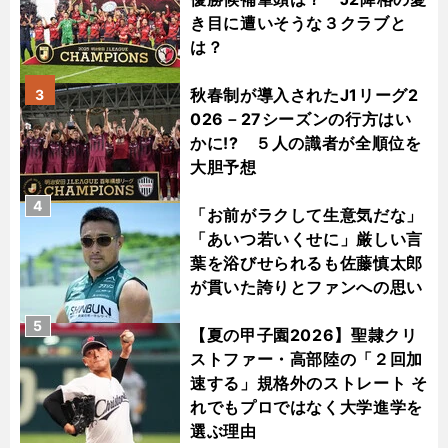
き目に遭いそうな３クラブと
は？
秋春制が導入されたJ1リーグ2
3
026－27シーズンの行方はい
かに!? ５人の識者が全順位を
大胆予想
4
「お前がラクして生意気だな」
「あいつ若いくせに」厳しい言
葉を浴びせられるも佐藤慎太郎
が貫いた誇りとファンへの思い
5
【夏の甲子園2026】聖隷クリ
ストファー・高部陸の「２回加
速する」規格外のストレート そ
れでもプロではなく大学進学を
選ぶ理由