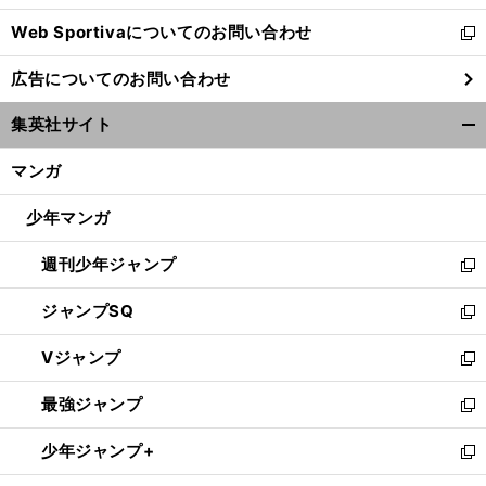
開
Web Sportivaについてのお問い合わせ
く
新
し
広告についてのお問い合わせ
い
ウ
集英社サイト
ィ
開
ン
く/
マンガ
ド
閉
ウ
じ
少年マンガ
で
る
開
週刊少年ジャンプ
く
新
し
ジャンプSQ
い
新
ウ
し
Vジャンプ
ィ
い
新
ン
ウ
し
最強ジャンプ
ド
ィ
い
新
ウ
ン
ウ
し
少年ジャンプ+
で
ド
ィ
い
新
開
ウ
ン
ウ
し