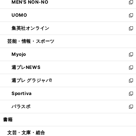
MEN'S NON-NO
く
で
ド
ィ
い
新
開
ウ
ン
ウ
し
UOMO
く
で
ド
ィ
い
新
開
ウ
ン
ウ
し
集英社オンライン
く
で
ド
ィ
い
新
開
ウ
ン
ウ
し
芸能・情報・スポーツ
く
で
ド
ィ
い
開
ウ
ン
ウ
Myojo
く
で
ド
ィ
新
開
ウ
ン
し
週プレNEWS
く
で
ド
い
新
開
ウ
ウ
し
週プレ グラジャパ!
く
で
ィ
い
新
開
ン
ウ
し
Sportiva
く
ド
ィ
い
新
ウ
ン
ウ
し
パラスポ
で
ド
ィ
い
新
開
ウ
ン
ウ
し
書籍
く
で
ド
ィ
い
開
ウ
ン
ウ
文芸・文庫・総合
く
で
ド
ィ