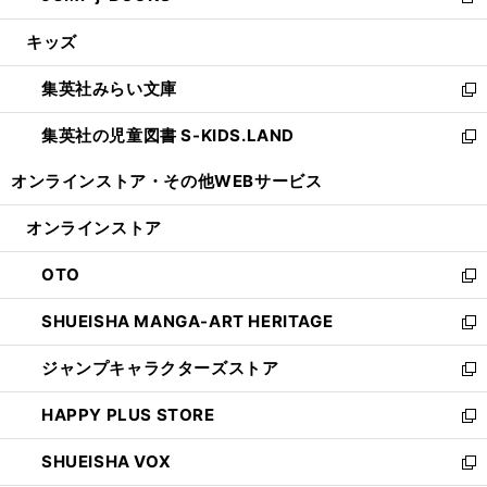
新
開
ウ
ン
ウ
し
キッズ
く
で
ド
ィ
い
開
ウ
ン
ウ
集英社みらい文庫
く
で
ド
ィ
新
開
ウ
ン
し
集英社の児童図書 S-KIDS.LAND
く
で
ド
い
新
開
ウ
ウ
し
オンラインストア・
その他WEBサービス
く
で
ィ
い
開
ン
ウ
オンラインストア
く
ド
ィ
ウ
ン
OTO
で
ド
新
開
ウ
し
SHUEISHA MANGA-ART HERITAGE
く
で
い
新
開
ウ
し
ジャンプキャラクターズストア
く
ィ
い
新
ン
ウ
し
HAPPY PLUS STORE
ド
ィ
い
新
ウ
ン
ウ
し
SHUEISHA VOX
で
ド
ィ
い
新
開
ウ