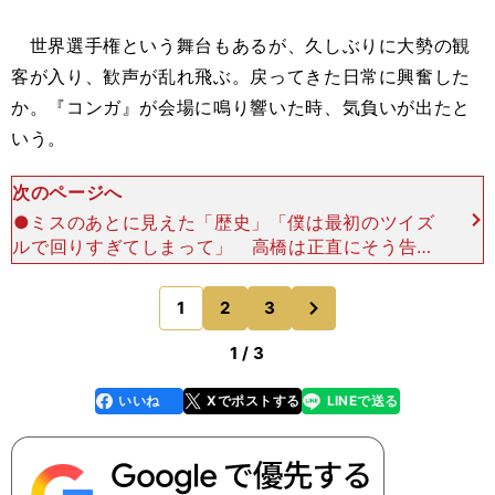
世界選手権という舞台もあるが、久しぶりに大勢の観
客が入り、歓声が乱れ飛ぶ。戻ってきた日常に興奮した
か。『コンガ』が会場に鳴り響いた時、気負いが出たと
いう。
次のページへ
●ミスのあとに見えた「歴史」「僕は最初のツイズ
ルで回りすぎてしまって」 高橋は正直にそう告白
している。「前半は緊張感もあって、うまく合わ
ず。ツイズルの途中でカウント忘れて、『何回、回
次
1
2
3
のページへ
ったっけ？ 哉中
1 / 3
いいね
Xでポストする
LINEで送る
line
faceboo
x
k