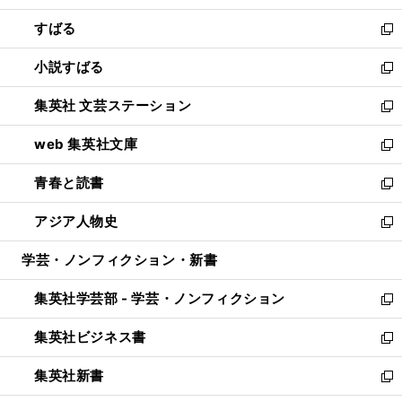
開
ウ
ン
すばる
く
で
ド
新
開
ウ
し
小説すばる
く
で
い
新
開
ウ
し
集英社 文芸ステーション
く
ィ
い
新
ン
ウ
し
web 集英社文庫
ド
ィ
い
新
ウ
ン
ウ
し
青春と読書
で
ド
ィ
い
新
開
ウ
ン
ウ
し
アジア人物史
く
で
ド
ィ
い
新
開
ウ
ン
ウ
し
学芸・ノンフィクション・新書
く
で
ド
ィ
い
開
ウ
ン
ウ
集英社学芸部 - 学芸・ノンフィクション
く
で
ド
ィ
新
開
ウ
ン
し
集英社ビジネス書
く
で
ド
い
新
開
ウ
ウ
し
集英社新書
く
で
ィ
い
新
開
ン
ウ
し