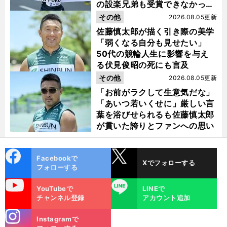
の設楽兄弟も受賞できなかった
金栗杯に輝く
その他
2026.08.05更新
佐藤慎太郎が描く引き際の美学
「弱くなる自分も見せたい」
50代の競輪人生に影響を与え
る伏見俊昭の死にも言及
その他
2026.08.05更新
「お前がラクして生意気だな」
「あいつ若いくせに」厳しい言
葉を浴びせられるも佐藤慎太郎
が貫いた誇りとファンへの思い
cebo
X
Facebookで
Xでフォローする
ok
フォローする
uTube
LINE
YouTubeで
LINEで
チャンネル登録
アカウント追加
stagra
Instagramで
m