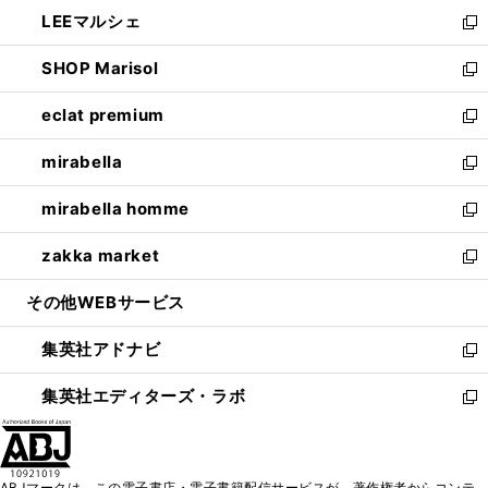
ン
ウ
し
LEEマルシェ
く
で
ド
ィ
い
新
開
ウ
ン
ウ
し
SHOP Marisol
く
で
ド
ィ
い
新
開
ウ
ン
ウ
し
eclat premium
く
で
ド
ィ
い
新
開
ウ
ン
ウ
し
mirabella
く
で
ド
ィ
い
新
開
ウ
ン
ウ
し
mirabella homme
く
で
ド
ィ
い
新
開
ウ
ン
ウ
し
zakka market
く
で
ド
ィ
い
新
開
ウ
ン
ウ
し
その他WEBサービス
く
で
ド
ィ
い
開
ウ
ン
ウ
集英社アドナビ
く
で
ド
ィ
新
開
ウ
ン
し
集英社エディターズ・ラボ
く
で
ド
い
新
開
ウ
ウ
し
く
で
ィ
い
開
ン
ウ
ABJマークは、この電子書店・電子書籍配信サービスが、著作権者からコンテ