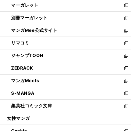
し
マーガレット
く
で
ド
い
新
開
ウ
ウ
し
別冊マーガレット
く
で
ィ
い
新
開
ン
ウ
し
マンガMee公式サイト
く
ド
ィ
い
新
ウ
ン
ウ
し
リマコミ
で
ド
ィ
い
新
開
ウ
ン
ウ
し
ジャンプTOON
く
で
ド
ィ
い
新
開
ウ
ン
ウ
し
ZEBRACK
く
で
ド
ィ
い
新
開
ウ
ン
ウ
し
マンガMeets
く
で
ド
ィ
い
新
開
ウ
ン
ウ
し
S-MANGA
く
で
ド
ィ
い
新
開
ウ
ン
ウ
し
集英社コミック文庫
く
で
ド
ィ
い
新
開
ウ
ン
ウ
し
女性マンガ
く
で
ド
ィ
い
開
ウ
ン
ウ
Cookie
く