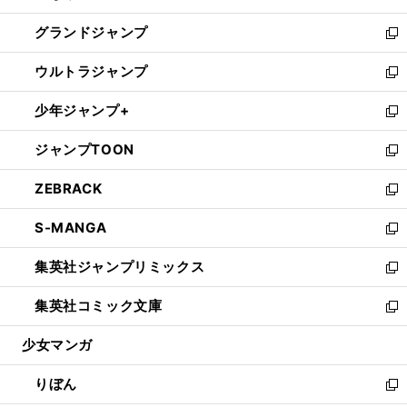
ウ
ン
ウ
し
グランドジャンプ
で
ド
ィ
い
新
開
ウ
ン
ウ
し
ウルトラジャンプ
く
で
ド
ィ
い
新
開
ウ
ン
ウ
し
少年ジャンプ+
く
で
ド
ィ
い
新
開
ウ
ン
ウ
し
ジャンプTOON
く
で
ド
ィ
い
新
開
ウ
ン
ウ
し
ZEBRACK
く
で
ド
ィ
い
新
開
ウ
ン
ウ
し
S-MANGA
く
で
ド
ィ
い
新
開
ウ
ン
ウ
し
集英社ジャンプリミックス
く
で
ド
ィ
い
新
開
ウ
ン
ウ
し
集英社コミック文庫
く
で
ド
ィ
い
新
開
ウ
ン
ウ
し
少女マンガ
く
で
ド
ィ
い
開
ウ
ン
ウ
りぼん
く
で
ド
ィ
新
開
ウ
ン