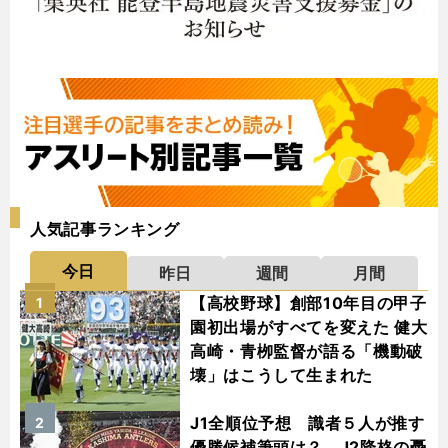
人気記事ランキング
今日
昨日
週間
月間
【高校野球】創部10年目の甲子
1
園初出場がすべてを変えた 健大
高崎・青栁監督が語る「機動破
壊」はこうして生まれた
J1全順位予想 識者５人が推す
2
優勝候補筆頭は？ J2降格の憂