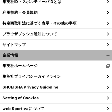
集英社ID・スポルティーバIDとは
る
利用規約・会員規約
特定商取引法に基づく表示・その他の事項
ブラウザプッシュ通知について
サイトマップ
企業情報
開
く/
集英社ホームページ
新
閉
し
じ
集英社プライバシーガイドライン
い
る
ウ
SHUEISHA Privacy Guideline
ィ
ン
Setting of Cookies
ド
ウ
web Sportivaについて
で