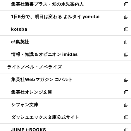
集英社新書プラス - 知の水先案内人
く
ド
ィ
い
新
ウ
ン
ウ
し
1日5分で、明日は変わる よみタイ yomitai
で
ド
ィ
い
新
開
ウ
ン
ウ
し
kotoba
く
で
ド
ィ
い
新
開
ウ
ン
ウ
し
e!集英社
く
で
ド
ィ
い
新
開
ウ
ン
ウ
し
情報・知識＆オピニオン imidas
く
で
ド
ィ
い
新
開
ウ
ン
ウ
し
ライトノベル・ノベライズ
く
で
ド
ィ
い
開
ウ
ン
ウ
集英社Webマガジン コバルト
く
で
ド
ィ
新
開
ウ
ン
し
集英社オレンジ文庫
く
で
ド
い
新
開
ウ
ウ
し
シフォン文庫
く
で
ィ
い
新
開
ン
ウ
し
ダッシュエックス文庫公式サイト
く
ド
ィ
い
新
ウ
ン
ウ
し
JUMP j-BOOKS
で
ド
ィ
い