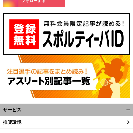
フォローする
」
・
前
へ
サービス
開
く/
推奨環境
閉
じ