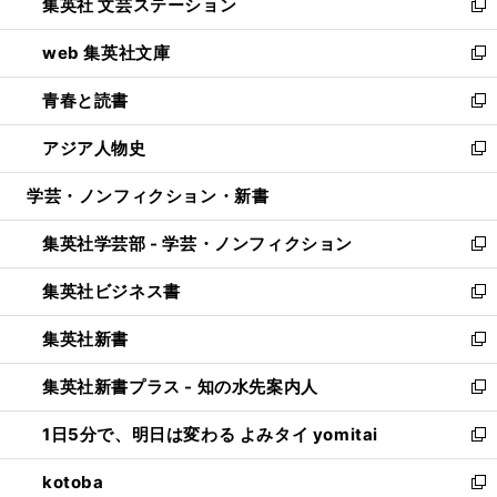
集英社 文芸ステーション
く
ィ
い
新
ン
ウ
し
web 集英社文庫
ド
ィ
い
新
ウ
ン
ウ
し
青春と読書
で
ド
ィ
い
新
開
ウ
ン
ウ
し
アジア人物史
く
で
ド
ィ
い
新
開
ウ
ン
ウ
し
学芸・ノンフィクション・新書
く
で
ド
ィ
い
開
ウ
ン
ウ
集英社学芸部 - 学芸・ノンフィクション
く
で
ド
ィ
新
開
ウ
ン
し
集英社ビジネス書
く
で
ド
い
新
開
ウ
ウ
し
集英社新書
く
で
ィ
い
新
開
ン
ウ
し
集英社新書プラス - 知の水先案内人
く
ド
ィ
い
新
ウ
ン
ウ
し
1日5分で、明日は変わる よみタイ yomitai
で
ド
ィ
い
新
開
ウ
ン
ウ
し
kotoba
く
で
ド
ィ
い
新