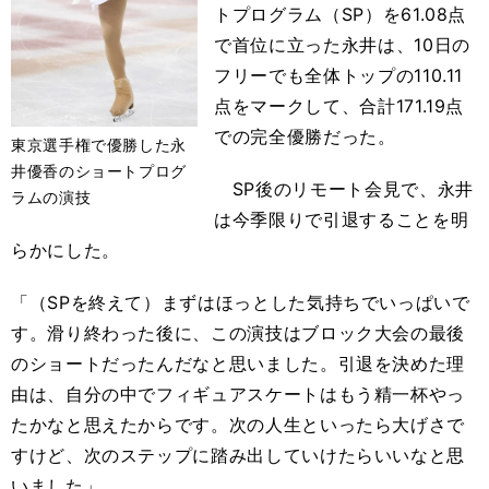
トプログラム（SP）を61.08点
で首位に立った永井は、10日の
フリーでも全体トップの110.11
点をマークして、合計171.19点
での完全優勝だった。
東京選手権で優勝した永
井優香のショートプログ
SP後のリモート会見で、永井
ラムの演技
は今季限りで引退することを明
らかにした。
「（SPを終えて）まずはほっとした気持ちでいっぱいで
す。滑り終わった後に、この演技はブロック大会の最後
のショートだったんだなと思いました。引退を決めた理
由は、自分の中でフィギュアスケートはもう精一杯やっ
たかなと思えたからです。次の人生といったら大げさで
すけど、次のステップに踏み出していけたらいいなと思
いました」