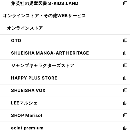
集英社の児童図書 S-KIDS.LAND
く
で
ド
い
新
開
ウ
ウ
し
オンラインストア・
その他WEBサービス
く
で
ィ
い
開
ン
ウ
オンラインストア
く
ド
ィ
ウ
ン
OTO
で
ド
新
開
ウ
し
SHUEISHA MANGA-ART HERITAGE
く
で
い
新
開
ウ
し
ジャンプキャラクターズストア
く
ィ
い
新
ン
ウ
し
HAPPY PLUS STORE
ド
ィ
い
新
ウ
ン
ウ
し
SHUEISHA VOX
で
ド
ィ
い
新
開
ウ
ン
ウ
し
LEEマルシェ
く
で
ド
ィ
い
新
開
ウ
ン
ウ
し
SHOP Marisol
く
で
ド
ィ
い
新
開
ウ
ン
ウ
し
eclat premium
く
で
ド
ィ
い
新