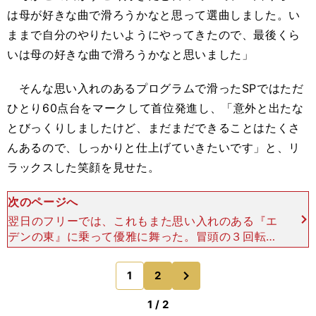
は母が好きな曲で滑ろうかなと思って選曲しました。い
ままで自分のやりたいようにやってきたので、最後くら
いは母の好きな曲で滑ろうかなと思いました」
そんな思い入れのあるプログラムで滑ったSPではただ
ひとり60点台をマークして首位発進し、「意外と出たな
とびっくりしましたけど、まだまだできることはたくさ
んあるので、しっかりと仕上げていきたいです」と、リ
ラックスした笑顔を見せた。
次のページへ
翌日のフリーでは、これもまた思い入れのある『エ
デンの東』に乗って優雅に舞った。冒頭の３回転ル
ッツを跳び、基礎点が1.1倍となる後半にはダブル
アクセル（２回転半ジャンプ）＋３回転トーループ
次
1
2
のページへ
の連続ジャンプ
1 / 2