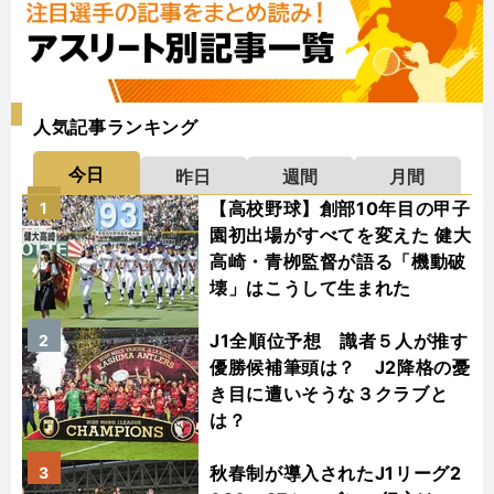
人気記事ランキング
今日
昨日
週間
月間
【高校野球】創部10年目の甲子
1
園初出場がすべてを変えた 健大
高崎・青栁監督が語る「機動破
壊」はこうして生まれた
J1全順位予想 識者５人が推す
2
優勝候補筆頭は？ J2降格の憂
き目に遭いそうな３クラブと
は？
秋春制が導入されたJ1リーグ2
3