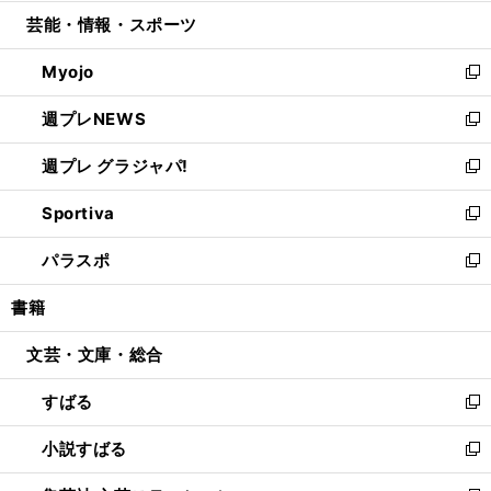
開
ウ
ン
ウ
し
芸能・情報・スポーツ
く
で
ド
ィ
い
開
ウ
ン
ウ
Myojo
く
で
ド
ィ
新
開
ウ
ン
し
週プレNEWS
く
で
ド
い
新
開
ウ
ウ
し
週プレ グラジャパ!
く
で
ィ
い
新
開
ン
ウ
し
Sportiva
く
ド
ィ
い
新
ウ
ン
ウ
し
パラスポ
で
ド
ィ
い
新
開
ウ
ン
ウ
し
書籍
く
で
ド
ィ
い
開
ウ
ン
ウ
文芸・文庫・総合
く
で
ド
ィ
開
ウ
ン
すばる
く
で
ド
新
開
ウ
し
小説すばる
く
で
い
新
開
ウ
し