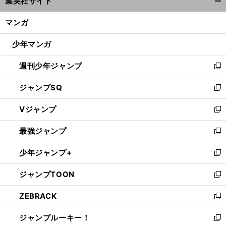
集英社サイト
ィ
開
ン
く/
マンガ
ド
閉
ウ
じ
少年マンガ
で
る
開
週刊少年ジャンプ
く
新
し
ジャンプSQ
い
新
ウ
し
Vジャンプ
ィ
い
新
ン
ウ
し
最強ジャンプ
ド
ィ
い
新
ウ
ン
ウ
し
少年ジャンプ+
で
ド
ィ
い
新
開
ウ
ン
ウ
し
ジャンプTOON
く
で
ド
ィ
い
新
開
ウ
ン
ウ
し
ZEBRACK
く
で
ド
ィ
い
新
開
ウ
ン
ウ
し
ジャンプルーキー！
く
で
ド
ィ
い
新