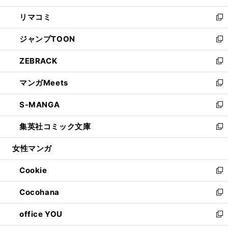
ウ
ン
ウ
し
リマコミ
で
ド
ィ
い
新
開
ウ
ン
ウ
し
ジャンプTOON
く
で
ド
ィ
い
新
開
ウ
ン
ウ
し
ZEBRACK
く
で
ド
ィ
い
新
開
ウ
ン
ウ
し
マンガMeets
く
で
ド
ィ
い
新
開
ウ
ン
ウ
し
S-MANGA
く
で
ド
ィ
い
新
開
ウ
ン
ウ
し
集英社コミック文庫
く
で
ド
ィ
い
新
開
ウ
ン
ウ
し
女性マンガ
く
で
ド
ィ
い
開
ウ
ン
ウ
Cookie
く
で
ド
ィ
新
開
ウ
ン
し
Cocohana
く
で
ド
い
新
開
ウ
ウ
し
office YOU
く
で
ィ
い
新
開
ン
ウ
し