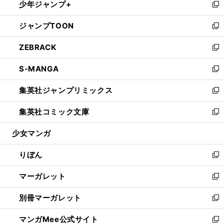
少年ジャンプ+
く
で
ド
ィ
い
新
開
ウ
ン
ウ
し
ジャンプTOON
く
で
ド
ィ
い
新
開
ウ
ン
ウ
し
ZEBRACK
く
で
ド
ィ
い
新
開
ウ
ン
ウ
し
S-MANGA
く
で
ド
ィ
い
新
開
ウ
ン
ウ
し
集英社ジャンプリミックス
く
で
ド
ィ
い
新
開
ウ
ン
ウ
し
集英社コミック文庫
く
で
ド
ィ
い
新
開
ウ
ン
ウ
し
少女マンガ
く
で
ド
ィ
い
開
ウ
ン
ウ
りぼん
く
で
ド
ィ
新
開
ウ
ン
し
マーガレット
く
で
ド
い
新
開
ウ
ウ
し
別冊マーガレット
く
で
ィ
い
新
開
ン
ウ
し
マンガMee公式サイト
く
ド
ィ
い
新