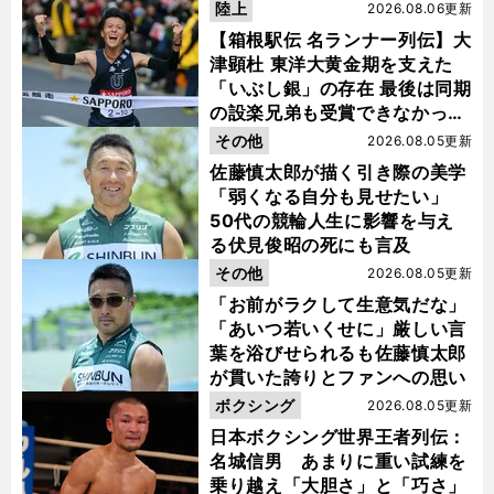
陸上
2026.08.06更新
【箱根駅伝 名ランナー列伝】大
津顕杜 東洋大黄金期を支えた
「いぶし銀」の存在 最後は同期
の設楽兄弟も受賞できなかった
金栗杯に輝く
その他
2026.08.05更新
佐藤慎太郎が描く引き際の美学
「弱くなる自分も見せたい」
50代の競輪人生に影響を与え
る伏見俊昭の死にも言及
その他
2026.08.05更新
「お前がラクして生意気だな」
「あいつ若いくせに」厳しい言
葉を浴びせられるも佐藤慎太郎
が貫いた誇りとファンへの思い
ボクシング
2026.08.05更新
日本ボクシング世界王者列伝：
名城信男 あまりに重い試練を
乗り越え「大胆さ」と「巧さ」