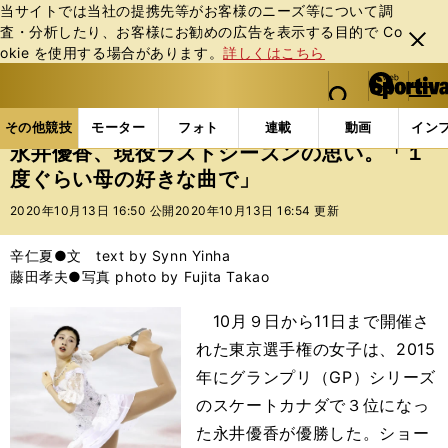
当サイトでは当社の提携先等がお客様のニーズ等について調
査・分析したり、お客様にお勧めの広告を表⽰する⽬的で Co
閉じ
okie を使⽤する場合があります。
詳しくはこちら
る
マイペ
web Sportiva (webスポルティーバ)
検索
メニュ
we
ー
その他競技の記事一覧
フィギュア
永井優香、現役
b
ジ
その他競技
モーター
フォト
連載
動画
イン
ス
永井優香、現役ラストシーズンの思い。「１
ポ
度ぐらい母の好きな曲で」
ル
テ
2020年10月13日 16:50 公開
2020年10月13日 16:54 更新
ィ
ー
辛仁夏●文 text by Synn Yinha
バ
藤田孝夫●写真 photo by Fujita Takao
10月９日から11日まで開催さ
れた東京選手権の女子は、2015
年にグランプリ（GP）シリーズ
のスケートカナダで３位になっ
た永井優香が優勝した。ショー