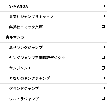
開
ウ
ン
ウ
し
S-MANGA
く
で
ド
ィ
い
新
開
ウ
ン
ウ
し
集英社ジャンプリミックス
く
で
ド
ィ
い
新
開
ウ
ン
ウ
し
集英社コミック文庫
く
で
ド
ィ
い
新
開
ウ
ン
ウ
し
青年マンガ
く
で
ド
ィ
い
開
ウ
ン
ウ
週刊ヤングジャンプ
く
で
ド
ィ
新
開
ウ
ン
し
ヤングジャンプ定期購読デジタル
く
で
ド
い
新
開
ウ
ウ
し
ヤンジャン！
く
で
ィ
い
新
開
ン
ウ
し
となりのヤングジャンプ
く
ド
ィ
い
新
ウ
ン
ウ
し
グランドジャンプ
で
ド
ィ
い
新
開
ウ
ン
ウ
し
ウルトラジャンプ
く
で
ド
ィ
い
新
開
ウ
ン
ウ
し