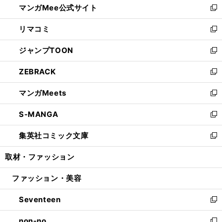
マンガMee公式サイト
く
ド
ィ
い
新
ウ
ン
ウ
し
リマコミ
で
ド
ィ
い
新
開
ウ
ン
ウ
し
ジャンプTOON
く
で
ド
ィ
い
新
開
ウ
ン
ウ
し
ZEBRACK
く
で
ド
ィ
い
新
開
ウ
ン
ウ
し
マンガMeets
く
で
ド
ィ
い
新
開
ウ
ン
ウ
し
S-MANGA
く
で
ド
ィ
い
新
開
ウ
ン
ウ
し
集英社コミック文庫
く
で
ド
ィ
い
新
開
ウ
ン
ウ
し
取材・ファッション
く
で
ド
ィ
い
開
ウ
ン
ウ
ファッション・美容
く
で
ド
ィ
開
ウ
ン
Seventeen
く
で
ド
新
開
ウ
し
non-no
く
で