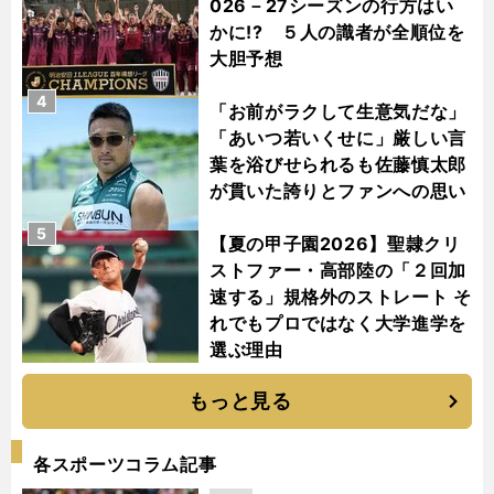
026－27シーズンの行方はい
かに!? ５人の識者が全順位を
大胆予想
4
「お前がラクして生意気だな」
「あいつ若いくせに」厳しい言
葉を浴びせられるも佐藤慎太郎
が貫いた誇りとファンへの思い
5
【夏の甲子園2026】聖隷クリ
ストファー・高部陸の「２回加
速する」規格外のストレート そ
れでもプロではなく大学進学を
選ぶ理由
もっと見る
各スポーツコラム記事