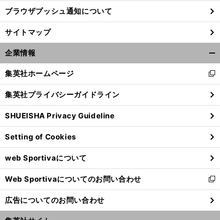
ブラウザプッシュ通知について
、
。
全
前
へ
サイトマップ
企業情報
開
く/
集英社ホームページ
新
閉
し
じ
集英社プライバシーガイドライン
い
る
ウ
SHUEISHA Privacy Guideline
ィ
ン
Setting of Cookies
ド
ウ
web Sportivaについて
で
開
Web Sportivaについてのお問い合わせ
く
新
し
広告についてのお問い合わせ
い
ウ