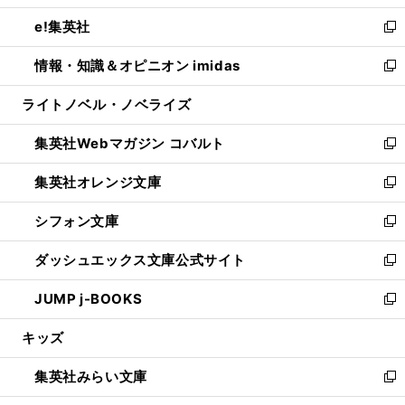
開
ウ
ン
ウ
し
e!集英社
く
で
ド
ィ
い
新
開
ウ
ン
ウ
し
情報・知識＆オピニオン imidas
く
で
ド
ィ
い
新
開
ウ
ン
ウ
し
ライトノベル・ノベライズ
く
で
ド
ィ
い
開
ウ
ン
ウ
集英社Webマガジン コバルト
く
で
ド
ィ
新
開
ウ
ン
し
集英社オレンジ文庫
く
で
ド
い
新
開
ウ
ウ
し
シフォン文庫
く
で
ィ
い
新
開
ン
ウ
し
ダッシュエックス文庫公式サイト
く
ド
ィ
い
新
ウ
ン
ウ
し
JUMP j-BOOKS
で
ド
ィ
い
新
開
ウ
ン
ウ
し
キッズ
く
で
ド
ィ
い
開
ウ
ン
ウ
集英社みらい文庫
く
で
ド
ィ
新
開
ウ
ン
し