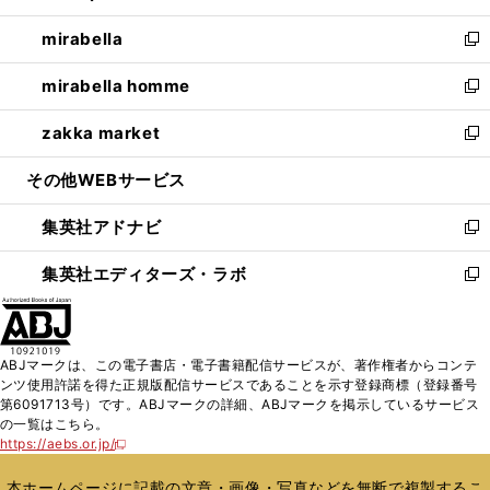
開
ウ
ン
ウ
し
mirabella
く
で
ド
ィ
い
新
開
ウ
ン
ウ
し
mirabella homme
く
で
ド
ィ
い
新
開
ウ
ン
ウ
し
zakka market
く
で
ド
ィ
い
新
開
ウ
ン
ウ
し
その他WEBサービス
く
で
ド
ィ
い
開
ウ
ン
ウ
集英社アドナビ
く
で
ド
ィ
新
開
ウ
ン
し
集英社エディターズ・ラボ
く
で
ド
い
新
開
ウ
ウ
し
く
で
ィ
い
開
ン
ウ
ABJマークは、この電子書店・電子書籍配信サービスが、著作権者からコンテ
く
ド
ィ
ンツ使用許諾を得た正規版配信サービスであることを示す登録商標（登録番号
ウ
ン
第6091713号）です。ABJマークの詳細、ABJマークを掲示しているサービス
で
ド
の一覧はこちら。
開
ウ
https://aebs.or.jp/
新
く
で
し
い
開
本ホームページに記載の文章・画像・写真などを無断で複製するこ