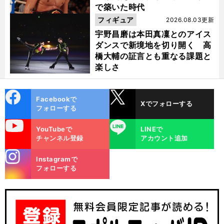
で築いた時代
フィギュア
2026.08.03更新
宇野昌磨は本田真凜とのアイス
ダンスで新境地を切り開く 高
橋大輔の証言とも重なる課題と
楽しさ
cebo
X
Facebookで
Xでフォローする
ok
フォローする
uTube
LINE
YouTubeで
LINEで
チャンネル登録
アカウント追加
stagra
Instagramで
m
フォローする