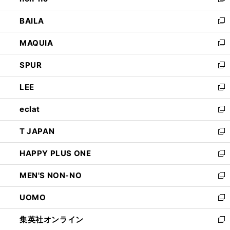
い
新
開
ウ
し
BAILA
く
ィ
い
新
ン
ウ
し
MAQUIA
ド
ィ
い
新
ウ
ン
ウ
し
SPUR
で
ド
ィ
い
新
開
ウ
ン
ウ
し
LEE
く
で
ド
ィ
い
新
開
ウ
ン
ウ
し
eclat
く
で
ド
ィ
い
新
開
ウ
ン
ウ
し
T JAPAN
く
で
ド
ィ
い
新
開
ウ
ン
ウ
し
HAPPY PLUS ONE
く
で
ド
ィ
い
新
開
ウ
ン
ウ
し
MEN'S NON-NO
く
で
ド
ィ
い
新
開
ウ
ン
ウ
し
UOMO
く
で
ド
ィ
い
新
開
ウ
ン
ウ
し
集英社オンライン
く
で
ド
ィ
い
新