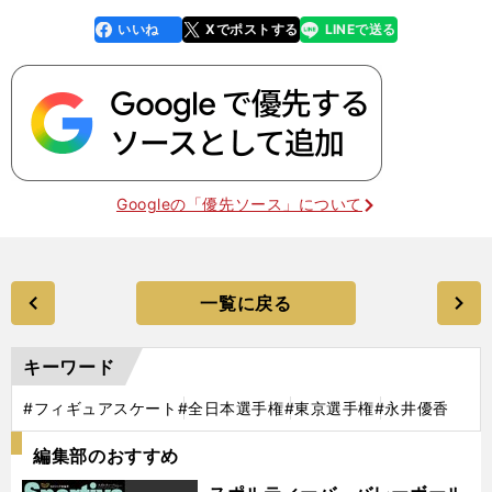
いいね
Xでポストする
LINEで送る
line
faceboo
x
k
Googleの「優先ソース」について
一覧に戻る
キーワード
#フィギュアスケート
#全日本選手権
#東京選手権
#永井優香
編集部のおすすめ