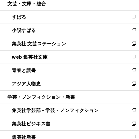
文芸・文庫・総合
く
で
ド
ィ
開
ウ
ン
すばる
く
で
ド
新
開
ウ
し
小説すばる
く
で
い
新
開
ウ
し
集英社 文芸ステーション
く
ィ
い
新
ン
ウ
し
web 集英社文庫
ド
ィ
い
新
ウ
ン
ウ
し
青春と読書
で
ド
ィ
い
新
開
ウ
ン
ウ
し
アジア人物史
く
で
ド
ィ
い
新
開
ウ
ン
ウ
し
学芸・ノンフィクション・新書
く
で
ド
ィ
い
開
ウ
ン
ウ
集英社学芸部 - 学芸・ノンフィクション
く
で
ド
ィ
新
開
ウ
ン
し
集英社ビジネス書
く
で
ド
い
新
開
ウ
ウ
し
集英社新書
く
で
ィ
い
新