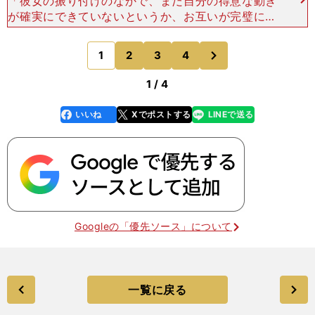
「彼女の振り付けのなかで、まだ自分の得意な動き
が確実にできていないというか、お互いが完璧に理
解し合えているというわけではないと思う。その意
味では、ジェフリー・バトルさんに作ってもらった
次
1
2
3
4
のページへ
『パリの散歩道』
1 / 4
いいね
Xでポストする
LINEで送る
line
faceboo
x
k
Googleの「優先ソース」について
一覧に戻る