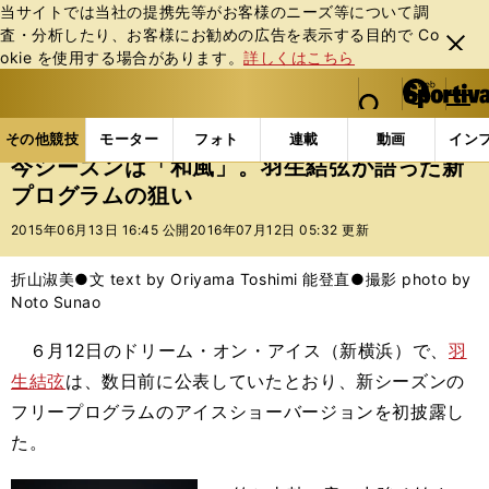
当サイトでは当社の提携先等がお客様のニーズ等について調
査・分析したり、お客様にお勧めの広告を表⽰する⽬的で Co
閉じ
okie を使⽤する場合があります。
詳しくはこちら
る
マイペ
web Sportiva (webスポルティーバ)
検索
メニュ
we
ー
その他競技の記事一覧
フィギュア
今シーズンは「
b
ジ
その他競技
モーター
フォト
連載
動画
イン
ス
今シーズンは「和風」。羽生結弦が語った新
ポ
プログラムの狙い
ル
テ
2015年06月13日 16:45 公開
2016年07月12日 05:32 更新
ィ
ー
折山淑美●文 text by Oriyama Toshimi 能登直●撮影 photo by
バ
Noto Sunao
６月12日のドリーム・オン・アイス（新横浜）で、
羽
生結弦
は、数日前に公表していたとおり、新シーズンの
フリープログラムのアイスショーバージョンを初披露し
た。