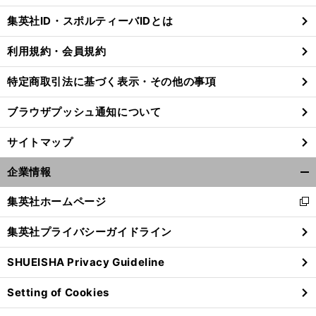
じ
集英社ID・スポルティーバIDとは
る
利用規約・会員規約
特定商取引法に基づく表示・その他の事項
ブラウザプッシュ通知について
サイトマップ
企業情報
開
く/
集英社ホームページ
新
閉
し
じ
集英社プライバシーガイドライン
い
る
、
前
ウ
へ
4
3
SHUEISHA Privacy Guideline
ィ
ン
Setting of Cookies
ド
ウ