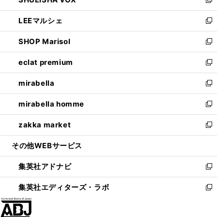
ド
ィ
い
新
開
ウ
ン
ウ
し
LEEマルシェ
く
で
ド
ィ
い
新
開
ウ
ン
ウ
し
SHOP Marisol
く
で
ド
ィ
い
新
開
ウ
ン
ウ
し
eclat premium
く
で
ド
ィ
い
新
開
ウ
ン
ウ
し
mirabella
く
で
ド
ィ
い
新
開
ウ
ン
ウ
し
mirabella homme
く
で
ド
ィ
い
新
開
ウ
ン
ウ
し
zakka market
く
で
ド
ィ
い
新
開
ウ
ン
ウ
し
その他WEBサービス
く
で
ド
ィ
い
開
ウ
ン
ウ
集英社アドナビ
く
で
ド
ィ
新
開
ウ
ン
し
集英社エディターズ・ラボ
く
で
ド
い
新
開
ウ
ウ
し
く
で
ィ
い