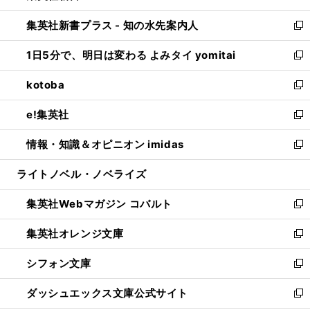
開
ン
ウ
し
集英社新書プラス - 知の水先案内人
く
ド
ィ
い
新
ウ
ン
ウ
し
1日5分で、明日は変わる よみタイ yomitai
で
ド
ィ
い
新
開
ウ
ン
ウ
し
kotoba
く
で
ド
ィ
い
新
開
ウ
ン
ウ
し
e!集英社
く
で
ド
ィ
い
新
開
ウ
ン
ウ
し
情報・知識＆オピニオン imidas
く
で
ド
ィ
い
新
開
ウ
ン
ウ
し
ライトノベル・ノベライズ
く
で
ド
ィ
い
開
ウ
ン
ウ
集英社Webマガジン コバルト
く
で
ド
ィ
新
開
ウ
ン
し
集英社オレンジ文庫
く
で
ド
い
新
開
ウ
ウ
し
シフォン文庫
く
で
ィ
い
新
開
ン
ウ
し
ダッシュエックス文庫公式サイト
く
ド
ィ
い
新
ウ
ン
ウ