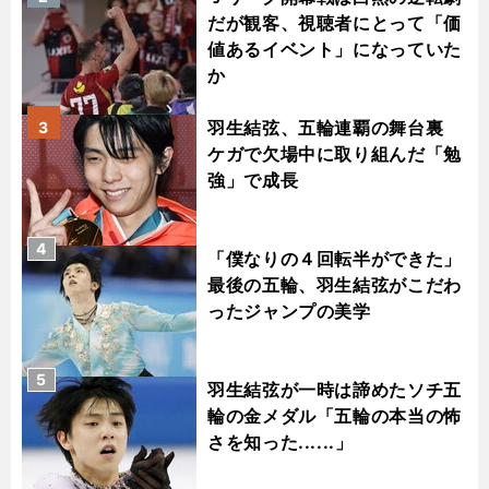
だが観客、視聴者にとって「価
値あるイベント」になっていた
か
羽生結弦、五輪連覇の舞台裏
3
ケガで欠場中に取り組んだ「勉
強」で成長
4
「僕なりの４回転半ができた」
最後の五輪、羽生結弦がこだわ
ったジャンプの美学
5
羽生結弦が一時は諦めたソチ五
輪の金メダル「五輪の本当の怖
さを知った......」