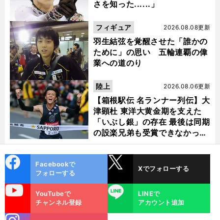
さを知った......」
フィギュア
2026.08.08更新
羽生結弦を覚醒させた「誰かの
ために」の思い 五輪連覇の偉
業への道のり
陸上
2026.08.06更新
【箱根駅伝 名ランナー列伝】大
津顕杜 東洋大黄金期を支えた
「いぶし銀」の存在 最後は同期
の設楽兄弟も受賞できなかった
金栗杯に輝く
cebo
X
Facebookで
Xでフォローする
ok
フォローする
uTube
LINE
YouTubeで
LINEで
チャンネル登録
アカウント追加
stagra