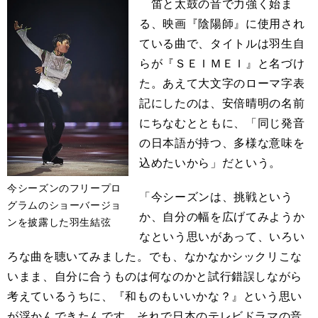
笛と太鼓の音で力強く始ま
る、映画『陰陽師』に使用され
ている曲で、タイトルは羽生自
らが『ＳＥＩＭＥＩ』と名づけ
た。あえて大文字のローマ字表
記にしたのは、安倍晴明の名前
にちなむとともに、「同じ発音
の日本語が持つ、多様な意味を
込めたいから」だという。
今シーズンのフリープロ
「今シーズンは、挑戦という
グラムのショーバージョ
か、自分の幅を広げてみようか
ンを披露した羽生結弦
なという思いがあって、いろい
ろな曲を聴いてみました。でも、なかなかシックリこな
いまま、自分に合うものは何なのかと試行錯誤しながら
考えているうちに、『和ものもいいかな？』という思い
が浮かんできたんです。それで日本のテレビドラマの音