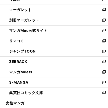
新
開
ウ
ン
し
マーガレット
く
で
ド
い
新
開
ウ
ウ
し
別冊マーガレット
く
で
ィ
い
新
開
ン
ウ
し
マンガMee公式サイト
く
ド
ィ
い
新
ウ
ン
ウ
し
リマコミ
で
ド
ィ
い
新
開
ウ
ン
ウ
し
ジャンプTOON
く
で
ド
ィ
い
新
開
ウ
ン
ウ
し
ZEBRACK
く
で
ド
ィ
い
新
開
ウ
ン
ウ
し
マンガMeets
く
で
ド
ィ
い
新
開
ウ
ン
ウ
し
S-MANGA
く
で
ド
ィ
い
新
開
ウ
ン
ウ
し
集英社コミック文庫
く
で
ド
ィ
い
新
開
ウ
ン
ウ
し
女性マンガ
く
で
ド
ィ
い