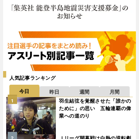
人気記事ランキング
今日
昨日
週間
月間
羽生結弦を覚醒させた「誰かの
1
ために」の思い 五輪連覇の偉
業への道のり
Ｊリーグ開幕戦は白熱の逆転劇
2