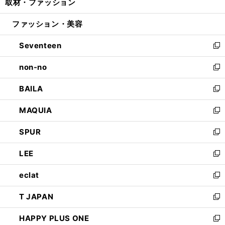
取材・ファッション
く
で
ド
ィ
い
開
ウ
ン
ウ
ファッション・美容
く
で
ド
ィ
開
ウ
ン
Seventeen
く
で
ド
新
開
ウ
し
non-no
く
で
い
新
開
ウ
し
BAILA
く
ィ
い
新
ン
ウ
し
MAQUIA
ド
ィ
い
新
ウ
ン
ウ
し
SPUR
で
ド
ィ
い
新
開
ウ
ン
ウ
し
LEE
く
で
ド
ィ
い
新
開
ウ
ン
ウ
し
eclat
く
で
ド
ィ
い
新
開
ウ
ン
ウ
し
T JAPAN
く
で
ド
ィ
い
新
開
ウ
ン
ウ
し
HAPPY PLUS ONE
く
で
ド
ィ
い
新