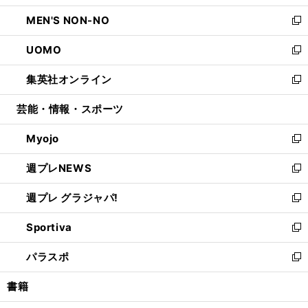
開
ウ
ン
ウ
し
MEN'S NON-NO
く
で
ド
ィ
い
新
開
ウ
ン
ウ
し
UOMO
く
で
ド
ィ
い
新
開
ウ
ン
ウ
し
集英社オンライン
く
で
ド
ィ
い
新
開
ウ
ン
ウ
し
芸能・情報・スポーツ
く
で
ド
ィ
い
開
ウ
ン
ウ
Myojo
く
で
ド
ィ
新
開
ウ
ン
し
週プレNEWS
く
で
ド
い
新
開
ウ
ウ
し
週プレ グラジャパ!
く
で
ィ
い
新
開
ン
ウ
し
Sportiva
く
ド
ィ
い
新
ウ
ン
ウ
し
パラスポ
で
ド
ィ
い
新
開
ウ
ン
ウ
し
書籍
く
で
ド
ィ
い
開
ウ
ン
ウ