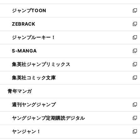
開
ウ
ン
ウ
し
ジャンプTOON
く
で
ド
ィ
い
新
開
ウ
ン
ウ
し
ZEBRACK
く
で
ド
ィ
い
新
開
ウ
ン
ウ
し
ジャンプルーキー！
く
で
ド
ィ
い
新
開
ウ
ン
ウ
し
S-MANGA
く
で
ド
ィ
い
新
開
ウ
ン
ウ
し
集英社ジャンプリミックス
く
で
ド
ィ
い
新
開
ウ
ン
ウ
し
集英社コミック文庫
く
で
ド
ィ
い
新
開
ウ
ン
ウ
し
青年マンガ
く
で
ド
ィ
い
開
ウ
ン
ウ
週刊ヤングジャンプ
く
で
ド
ィ
新
開
ウ
ン
し
ヤングジャンプ定期購読デジタル
く
で
ド
い
新
開
ウ
ウ
し
ヤンジャン！
く
で
ィ
い
新
開
ン
ウ
し