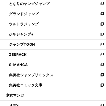
となりのヤングジャンプ
く
ド
ィ
い
新
ウ
ン
ウ
し
グランドジャンプ
で
ド
ィ
い
新
開
ウ
ン
ウ
し
ウルトラジャンプ
く
で
ド
ィ
い
新
開
ウ
ン
ウ
し
少年ジャンプ+
く
で
ド
ィ
い
新
開
ウ
ン
ウ
し
ジャンプTOON
く
で
ド
ィ
い
新
開
ウ
ン
ウ
し
ZEBRACK
く
で
ド
ィ
い
新
開
ウ
ン
ウ
し
S-MANGA
く
で
ド
ィ
い
新
開
ウ
ン
ウ
し
集英社ジャンプリミックス
く
で
ド
ィ
い
新
開
ウ
ン
ウ
し
集英社コミック文庫
く
で
ド
ィ
い
新
開
ウ
ン
ウ
し
少女マンガ
く
で
ド
ィ
い
開
ウ
ン
ウ
りぼん
く
で
ド
ィ