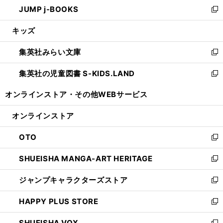
し
JUMP j-BOOKS
で
ド
ィ
い
新
開
ウ
ン
ウ
し
キッズ
く
で
ド
ィ
い
開
ウ
ン
ウ
集英社みらい文庫
く
で
ド
ィ
新
開
ウ
ン
し
集英社の児童図書 S-KIDS.LAND
く
で
ド
い
新
開
ウ
ウ
し
オンラインストア・
その他WEBサービス
く
で
ィ
い
開
ン
ウ
オンラインストア
く
ド
ィ
ウ
ン
OTO
で
ド
新
開
ウ
し
SHUEISHA MANGA-ART HERITAGE
く
で
い
新
開
ウ
し
ジャンプキャラクターズストア
く
ィ
い
新
ン
ウ
し
HAPPY PLUS STORE
ド
ィ
い
新
ウ
ン
ウ
し
SHUEISHA VOX
で