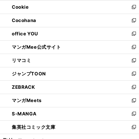
開
ウ
ン
ウ
Cookie
く
で
ド
ィ
新
開
ウ
ン
し
Cocohana
く
で
ド
い
新
開
ウ
ウ
し
office YOU
く
で
ィ
い
新
開
ン
ウ
し
マンガMee公式サイト
く
ド
ィ
い
新
ウ
ン
ウ
し
リマコミ
で
ド
ィ
い
新
開
ウ
ン
ウ
し
ジャンプTOON
く
で
ド
ィ
い
新
開
ウ
ン
ウ
し
ZEBRACK
く
で
ド
ィ
い
新
開
ウ
ン
ウ
し
マンガMeets
く
で
ド
ィ
い
新
開
ウ
ン
ウ
し
S-MANGA
く
で
ド
ィ
い
新
開
ウ
ン
ウ
し
集英社コミック文庫
く
で
ド
ィ
い
新
開
ウ
ン
ウ
し