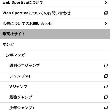
web Sportivaについて
で
開
Web Sportivaについてのお問い合わせ
く
新
し
広告についてのお問い合わせ
い
ウ
集英社サイト
ィ
開
ン
く/
マンガ
ド
閉
ウ
じ
少年マンガ
で
る
開
週刊少年ジャンプ
く
新
し
ジャンプSQ
い
新
ウ
し
Vジャンプ
ィ
い
新
ン
ウ
し
最強ジャンプ
ド
ィ
い
新
ウ
ン
ウ
し
少年ジャンプ+
で
ド
ィ
い
新