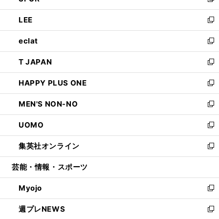
い
新
開
ウ
ン
ウ
し
LEE
く
で
ド
ィ
い
新
開
ウ
ン
ウ
し
eclat
く
で
ド
ィ
い
新
開
ウ
ン
ウ
し
T JAPAN
く
で
ド
ィ
い
新
開
ウ
ン
ウ
し
HAPPY PLUS ONE
く
で
ド
ィ
い
新
開
ウ
ン
ウ
し
MEN'S NON-NO
く
で
ド
ィ
い
新
開
ウ
ン
ウ
し
UOMO
く
で
ド
ィ
い
新
開
ウ
ン
ウ
し
集英社オンライン
く
で
ド
ィ
い
新
開
ウ
ン
ウ
し
芸能・情報・スポーツ
く
で
ド
ィ
い
開
ウ
ン
ウ
Myojo
く
で
ド
ィ
新
開
ウ
ン
し
週プレNEWS
く
で
ド
い
新