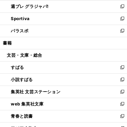
開
ウ
ウ
し
週プレ グラジャパ!
く
で
ィ
い
新
開
ン
ウ
し
Sportiva
く
ド
ィ
い
新
ウ
ン
ウ
し
パラスポ
で
ド
ィ
い
新
開
ウ
ン
ウ
し
書籍
く
で
ド
ィ
い
開
ウ
ン
ウ
文芸・文庫・総合
く
で
ド
ィ
開
ウ
ン
すばる
く
で
ド
新
開
ウ
し
小説すばる
く
で
い
新
開
ウ
し
集英社 文芸ステーション
く
ィ
い
新
ン
ウ
し
web 集英社文庫
ド
ィ
い
新
ウ
ン
ウ
し
青春と読書
で
ド
ィ
い
新
開
ウ
ン
ウ
し