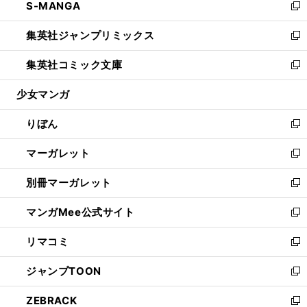
S-MANGA
く
で
ド
ィ
い
新
開
ウ
ン
ウ
し
集英社ジャンプリミックス
く
で
ド
ィ
い
新
開
ウ
ン
ウ
し
集英社コミック文庫
く
で
ド
ィ
い
新
開
ウ
ン
ウ
し
少女マンガ
く
で
ド
ィ
い
開
ウ
ン
ウ
りぼん
く
で
ド
ィ
新
開
ウ
ン
し
マーガレット
く
で
ド
い
新
開
ウ
ウ
し
別冊マーガレット
く
で
ィ
い
新
開
ン
ウ
し
マンガMee公式サイト
く
ド
ィ
い
新
ウ
ン
ウ
し
リマコミ
で
ド
ィ
い
新
開
ウ
ン
ウ
し
ジャンプTOON
く
で
ド
ィ
い
新
開
ウ
ン
ウ
し
ZEBRACK
く
で
ド
ィ
い
新