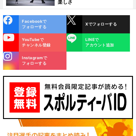
楽しさ
cebo
X
Facebookで
Xでフォローする
ok
フォローする
uTube
LINE
YouTubeで
LINEで
チャンネル登録
アカウント追加
stagra
Instagramで
m
フォローする
【
女
】
自
」
万
！
」
子プロレス
伊藤麻希にとってはイジメも「
分を引き立たせるスパイス
アイドルをクビになって「
歳
から始まった逆転劇