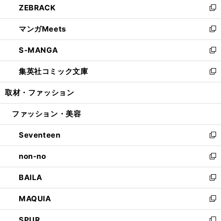
ZEBRACK
く
で
ド
ィ
い
新
開
ウ
ン
ウ
し
マンガMeets
く
で
ド
ィ
い
新
開
ウ
ン
ウ
し
S-MANGA
く
で
ド
ィ
い
新
開
ウ
ン
ウ
し
集英社コミック文庫
く
で
ド
ィ
い
新
開
ウ
ン
ウ
し
取材・ファッション
く
で
ド
ィ
い
開
ウ
ン
ウ
ファッション・美容
く
で
ド
ィ
開
ウ
ン
Seventeen
く
で
ド
新
開
ウ
し
non-no
く
で
い
新
開
ウ
し
BAILA
く
ィ
い
新
ン
ウ
し
MAQUIA
ド
ィ
い
新
ウ
ン
ウ
し
SPUR
で
ド
ィ