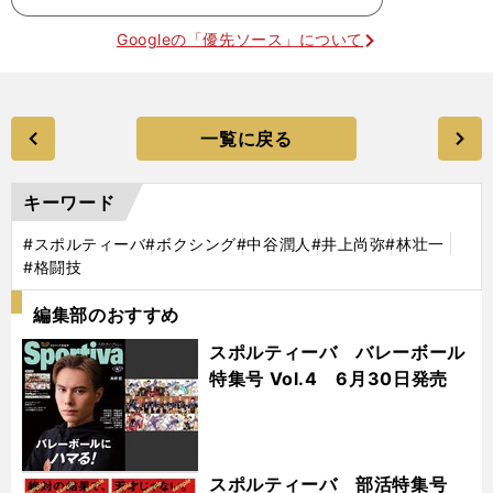
Googleの「優先ソース」について
一覧に戻る
キーワード
#スポルティーバ
#ボクシング
#中谷潤人
#井上尚弥
#林壮一
#格闘技
編集部のおすすめ
スポルティーバ バレーボール
特集号 Vol.4 6月30日発売
スポルティーバ 部活特集号