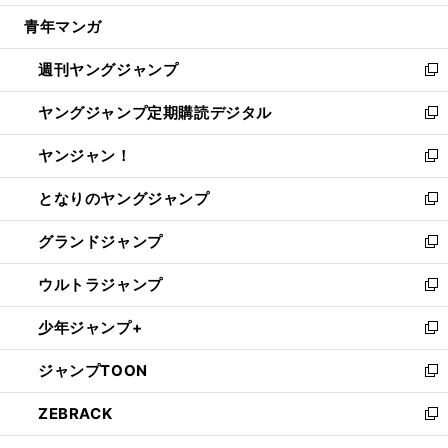
開
ウ
ン
ウ
し
青年マンガ
く
で
ド
ィ
い
開
ウ
ン
ウ
週刊ヤングジャンプ
く
で
ド
ィ
新
開
ウ
ン
し
ヤングジャンプ定期購読デジタル
く
で
ド
い
新
開
ウ
ウ
し
ヤンジャン！
く
で
ィ
い
新
開
ン
ウ
し
となりのヤングジャンプ
く
ド
ィ
い
新
ウ
ン
ウ
し
グランドジャンプ
で
ド
ィ
い
新
開
ウ
ン
ウ
し
ウルトラジャンプ
く
で
ド
ィ
い
新
開
ウ
ン
ウ
し
少年ジャンプ+
く
で
ド
ィ
い
新
開
ウ
ン
ウ
し
ジャンプTOON
く
で
ド
ィ
い
新
開
ウ
ン
ウ
し
ZEBRACK
く
で
ド
ィ
い
新
開
ウ
ン
ウ
し