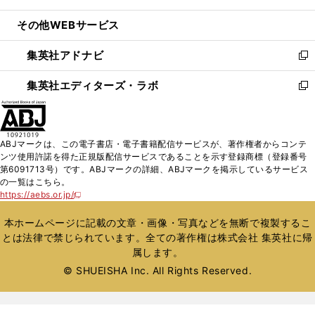
開
ウ
ン
ウ
し
その他WEBサービス
く
で
ド
ィ
い
開
ウ
ン
ウ
集英社アドナビ
く
で
ド
ィ
新
開
ウ
ン
し
集英社エディターズ・ラボ
く
で
ド
い
新
開
ウ
ウ
し
く
で
ィ
い
開
ン
ウ
ABJマークは、この電子書店・電子書籍配信サービスが、著作権者からコンテ
く
ド
ィ
ンツ使用許諾を得た正規版配信サービスであることを示す登録商標（登録番号
ウ
ン
第6091713号）です。ABJマークの詳細、ABJマークを掲示しているサービス
で
ド
の一覧はこちら。
開
ウ
https://aebs.or.jp/
新
く
で
し
い
開
本ホームページに記載の文章・画像・写真などを無断で複製するこ
ウ
く
とは法律で禁じられています。全ての著作権は株式会社 集英社に帰
ィ
属します。
ン
ド
© SHUEISHA Inc. All Rights Reserved.
ウ
で
開
く