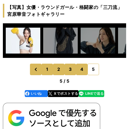
【写真】女優・ラウンドガール・格闘家の「三刀流」
宮原華音フォトギャラリー
1
2
3
4
5
のページへ
前
5 / 5
いいね
Xでポストする
LINEで送る
line
faceboo
x
k