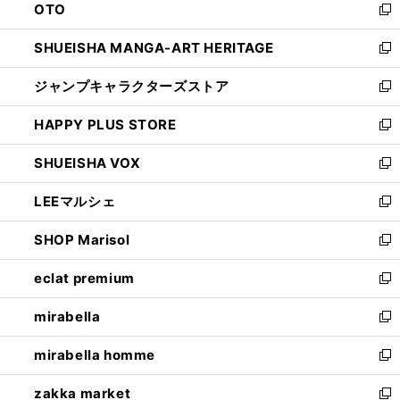
OTO
で
ド
新
開
ウ
し
SHUEISHA MANGA-ART HERITAGE
く
で
い
新
開
ウ
し
ジャンプキャラクターズストア
く
ィ
い
新
ン
ウ
し
HAPPY PLUS STORE
ド
ィ
い
新
ウ
ン
ウ
し
SHUEISHA VOX
で
ド
ィ
い
新
開
ウ
ン
ウ
し
LEEマルシェ
く
で
ド
ィ
い
新
開
ウ
ン
ウ
し
SHOP Marisol
く
で
ド
ィ
い
新
開
ウ
ン
ウ
し
eclat premium
く
で
ド
ィ
い
新
開
ウ
ン
ウ
し
mirabella
く
で
ド
ィ
い
新
開
ウ
ン
ウ
し
mirabella homme
く
で
ド
ィ
い
新
開
ウ
ン
ウ
し
zakka market
く
で
ド
ィ
い
新