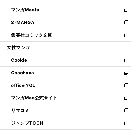
開
ウ
ン
ウ
し
マンガMeets
く
で
ド
ィ
い
新
開
ウ
ン
ウ
し
S-MANGA
く
で
ド
ィ
い
新
開
ウ
ン
ウ
し
集英社コミック文庫
く
で
ド
ィ
い
新
開
ウ
ン
ウ
し
女性マンガ
く
で
ド
ィ
い
開
ウ
ン
ウ
Cookie
く
で
ド
ィ
新
開
ウ
ン
し
Cocohana
く
で
ド
い
新
開
ウ
ウ
し
office YOU
く
で
ィ
い
新
開
ン
ウ
し
マンガMee公式サイト
く
ド
ィ
い
新
ウ
ン
ウ
し
リマコミ
で
ド
ィ
い
新
開
ウ
ン
ウ
し
ジャンプTOON
く
で
ド
ィ
い
新
開
ウ
ン
ウ
し