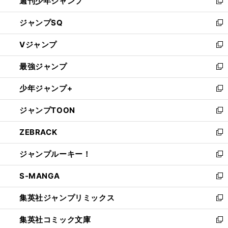
週刊少年ジャンプ
く
新
し
ジャンプSQ
い
新
ウ
し
Vジャンプ
ィ
い
新
ン
ウ
し
最強ジャンプ
ド
ィ
い
新
ウ
ン
ウ
し
少年ジャンプ+
で
ド
ィ
い
新
開
ウ
ン
ウ
し
ジャンプTOON
く
で
ド
ィ
い
新
開
ウ
ン
ウ
し
ZEBRACK
く
で
ド
ィ
い
新
開
ウ
ン
ウ
し
ジャンプルーキー！
く
で
ド
ィ
い
新
開
ウ
ン
ウ
し
S-MANGA
く
で
ド
ィ
い
新
開
ウ
ン
ウ
し
集英社ジャンプリミックス
く
で
ド
ィ
い
新
開
ウ
ン
ウ
し
集英社コミック文庫
く
で
ド
ィ
い
新