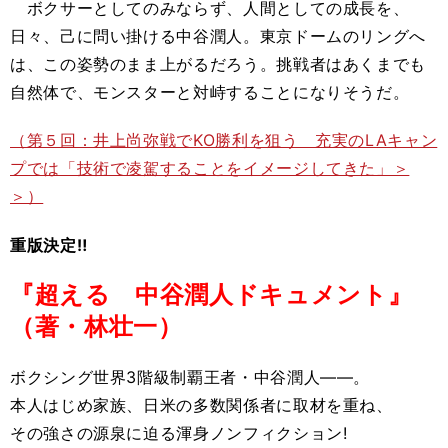
ボクサーとしてのみならず、人間としての成長を、
日々、己に問い掛ける中谷潤人。東京ドームのリングへ
は、この姿勢のまま上がるだろう。挑戦者はあくまでも
自然体で、モンスターと対峙することになりそうだ。
（第５回：井上尚弥戦でKO勝利を狙う 充実のLAキャン
プでは「技術で凌駕することをイメージしてきた」＞
＞）
重版決定‼
『超える 中谷潤人ドキュメント』
（著・林壮一）
ボクシング世界3階級制覇王者・中谷潤人――。
本人はじめ家族、日米の多数関係者に取材を重ね、
その強さの源泉に迫る渾身ノンフィクション!