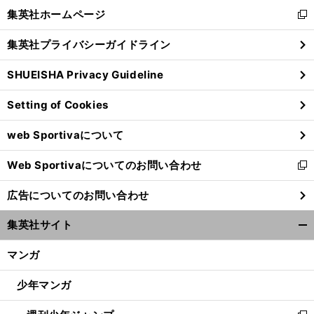
く/
集英社ホームページ
新
閉
し
じ
集英社プライバシーガイドライン
い
る
ウ
SHUEISHA Privacy Guideline
ィ
ン
Setting of Cookies
ド
ウ
web Sportivaについて
で
開
Web Sportivaについてのお問い合わせ
く
新
し
広告についてのお問い合わせ
い
ウ
集英社サイト
ィ
開
ン
く/
マンガ
ド
閉
ウ
じ
少年マンガ
で
る
開