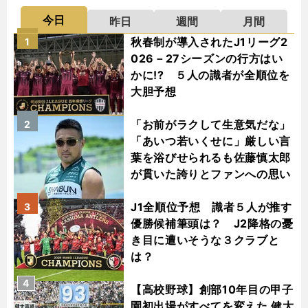
今日
昨日
週間
月間
秋春制が導入されたJ1リーグ2
1
026－27シーズンの行方はい
かに!? ５人の識者が全順位を
大胆予想
「お前がラクして生意気だな」
2
「あいつ若いくせに」厳しい言
葉を浴びせられるも佐藤慎太郎
が貫いた誇りとファンへの思い
J1全順位予想 識者５人が推す
3
優勝候補筆頭は？ J2降格の憂
き目に遭いそうな３クラブと
は？
4
【高校野球】創部10年目の甲子
園初出場がすべてを変えた 健大