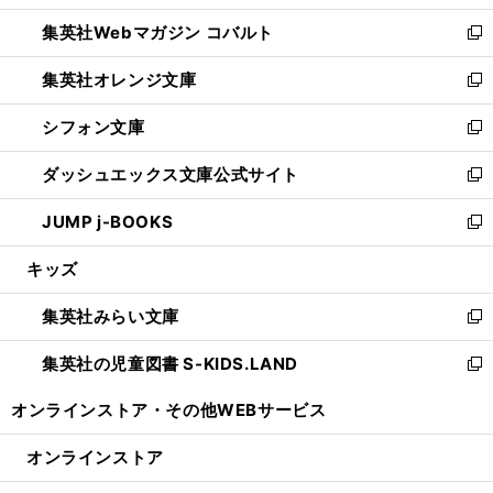
開
ウ
ン
ウ
集英社Webマガジン コバルト
く
で
ド
ィ
新
開
ウ
ン
し
集英社オレンジ文庫
く
で
ド
い
新
開
ウ
ウ
し
シフォン文庫
く
で
ィ
い
新
開
ン
ウ
し
ダッシュエックス文庫公式サイト
く
ド
ィ
い
新
ウ
ン
ウ
し
JUMP j-BOOKS
で
ド
ィ
い
新
開
ウ
ン
ウ
し
キッズ
く
で
ド
ィ
い
開
ウ
ン
ウ
集英社みらい文庫
く
で
ド
ィ
新
開
ウ
ン
し
集英社の児童図書 S-KIDS.LAND
く
で
ド
い
新
開
ウ
ウ
し
オンラインストア・
その他WEBサービス
く
で
ィ
い
開
ン
ウ
オンラインストア
く
ド
ィ
ウ
ン