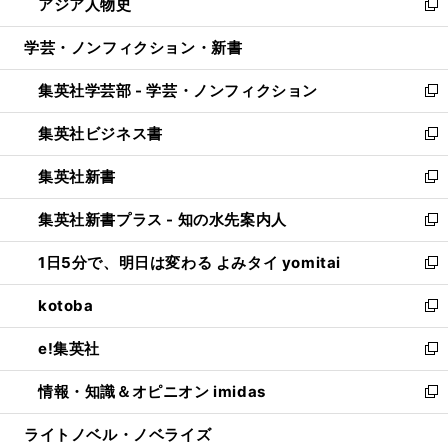
アジア人物史
く
で
ド
ィ
い
新
開
ウ
ン
ウ
し
学芸・ノンフィクション・新書
く
で
ド
ィ
い
開
ウ
ン
ウ
集英社学芸部 - 学芸・ノンフィクション
く
で
ド
ィ
新
開
ウ
ン
し
集英社ビジネス書
く
で
ド
い
新
開
ウ
ウ
し
集英社新書
く
で
ィ
い
新
開
ン
ウ
し
集英社新書プラス - 知の水先案内人
く
ド
ィ
い
新
ウ
ン
ウ
し
1日5分で、明日は変わる よみタイ yomitai
で
ド
ィ
い
新
開
ウ
ン
ウ
し
kotoba
く
で
ド
ィ
い
新
開
ウ
ン
ウ
し
e!集英社
く
で
ド
ィ
い
新
開
ウ
ン
ウ
し
情報・知識＆オピニオン imidas
く
で
ド
ィ
い
新
開
ウ
ン
ウ
し
ライトノベル・ノベライズ
く
で
ド
ィ
い