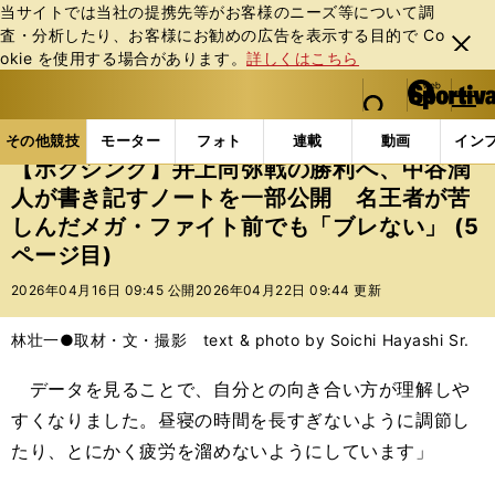
当サイトでは当社の提携先等がお客様のニーズ等について調
査・分析したり、お客様にお勧めの広告を表⽰する⽬的で Co
閉じ
okie を使⽤する場合があります。
詳しくはこちら
る
マイペ
web Sportiva (webスポルティーバ)
検索
メニュ
we
ー
その他競技の記事一覧
格闘技
ボクシング
【ボ
b
ジ
その他競技
モーター
フォト
連載
動画
イン
ス
【ボクシング】井上尚弥戦の勝利へ、中谷潤
ポ
人が書き記すノートを一部公開 名王者が苦
ル
しんだメガ・ファイト前でも「ブレない」 (5
テ
ィ
ページ目)
ー
2026年04月16日 09:45 公開
2026年04月22日 09:44 更新
バ
林壮一●取材・文・撮影 text & photo by Soichi Hayashi Sr.
データを見ることで、自分との向き合い方が理解しや
すくなりました。昼寝の時間を長すぎないように調節し
たり、とにかく疲労を溜めないようにしています」