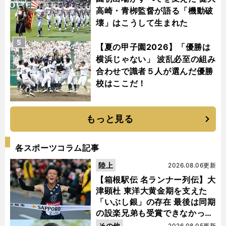
高崎・青栁監督が語る「機動破
壊」はこうして生まれた
5
【夏の甲子園2026】「優勝は
横浜じゃない」 波乱必至の組み
合わせで識者５人が選んだ優勝
校はここだ！
もっと見る
各スポーツコラム記事
陸上
2026.08.06更新
【箱根駅伝 名ランナー列伝】大
津顕杜 東洋大黄金期を支えた
「いぶし銀」の存在 最後は同期
の設楽兄弟も受賞できなかった
金栗杯に輝く
その他
2026.08.05更新