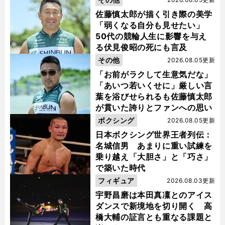
佐藤慎太郎が描く引き際の美学
「弱くなる自分も見せたい」
50代の競輪人生に影響を与え
る伏見俊昭の死にも言及
その他
2026.08.05更新
「お前がラクして生意気だな」
「あいつ若いくせに」厳しい言
葉を浴びせられるも佐藤慎太郎
が貫いた誇りとファンへの思い
ボクシング
2026.08.05更新
日本ボクシング世界王者列伝：
名城信男 あまりに重い試練を
乗り越え「大胆さ」と「巧さ」
で築いた時代
フィギュア
2026.08.03更新
宇野昌磨は本田真凜とのアイス
ダンスで新境地を切り開く 高
橋大輔の証言とも重なる課題と