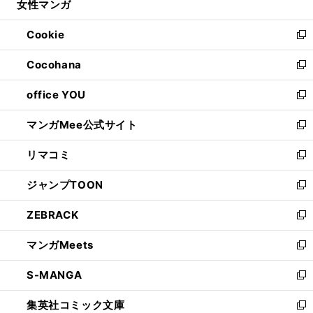
女性マンガ
く
で
ド
ィ
い
開
ウ
ン
ウ
Cookie
く
で
ド
ィ
新
開
ウ
ン
し
Cocohana
く
で
ド
い
新
開
ウ
ウ
し
office YOU
く
で
ィ
い
新
開
ン
ウ
し
マンガMee公式サイト
く
ド
ィ
い
新
ウ
ン
ウ
し
リマコミ
で
ド
ィ
い
新
開
ウ
ン
ウ
し
ジャンプTOON
く
で
ド
ィ
い
新
開
ウ
ン
ウ
し
ZEBRACK
く
で
ド
ィ
い
新
開
ウ
ン
ウ
し
マンガMeets
く
で
ド
ィ
い
新
開
ウ
ン
ウ
し
S-MANGA
く
で
ド
ィ
い
新
開
ウ
ン
ウ
し
集英社コミック文庫
く
で
ド
ィ
い
新