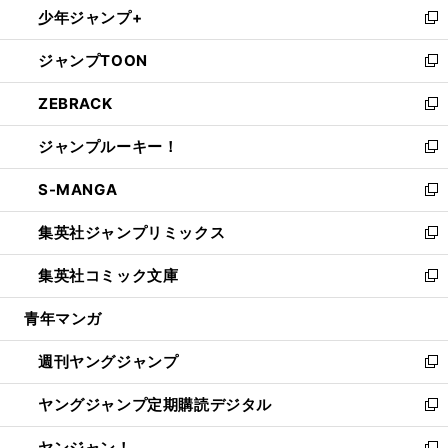
少年ジャンプ+
で
ド
ィ
い
新
開
ウ
ン
ウ
し
ジャンプTOON
く
で
ド
ィ
い
新
開
ウ
ン
ウ
し
ZEBRACK
く
で
ド
ィ
い
新
開
ウ
ン
ウ
し
ジャンプルーキー！
く
で
ド
ィ
い
新
開
ウ
ン
ウ
し
S-MANGA
く
で
ド
ィ
い
新
開
ウ
ン
ウ
し
集英社ジャンプリミックス
く
で
ド
ィ
い
新
開
ウ
ン
ウ
し
集英社コミック文庫
く
で
ド
ィ
い
新
開
ウ
ン
ウ
し
青年マンガ
く
で
ド
ィ
い
開
ウ
ン
ウ
週刊ヤングジャンプ
く
で
ド
ィ
新
開
ウ
ン
し
ヤングジャンプ定期購読デジタル
く
で
ド
い
新
開
ウ
ウ
し
ヤンジャン！
く
で