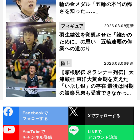
輪の金メダル「五輪の本当の怖
さを知った......」
フィギュア
2026.08.08更新
羽生結弦を覚醒させた「誰かの
ために」の思い 五輪連覇の偉
前
へ
業への道のり
陸上
2026.08.06更新
【箱根駅伝 名ランナー列伝】大
津顕杜 東洋大黄金期を支えた
「いぶし銀」の存在 最後は同期
の設楽兄弟も受賞できなかった
金栗杯に輝く
cebo
X
Facebookで
Xでフォローする
ok
フォローする
uTube
LINE
YouTubeで
LINEで
チャンネル登録
アカウント追加