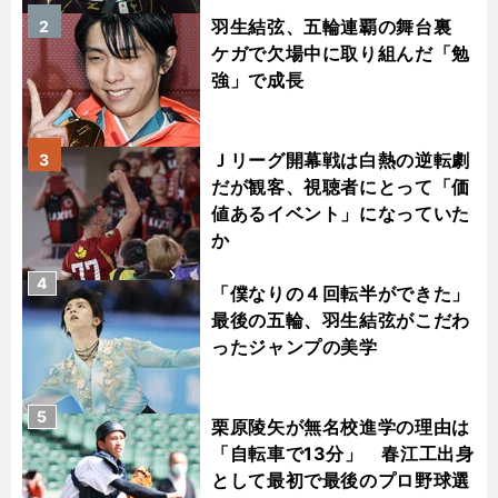
羽生結弦、五輪連覇の舞台裏
2
ケガで欠場中に取り組んだ「勉
強」で成長
Ｊリーグ開幕戦は白熱の逆転劇
3
だが観客、視聴者にとって「価
値あるイベント」になっていた
か
4
「僕なりの４回転半ができた」
最後の五輪、羽生結弦がこだわ
ったジャンプの美学
5
栗原陵矢が無名校進学の理由は
「自転車で13分」 春江工出身
として最初で最後のプロ野球選