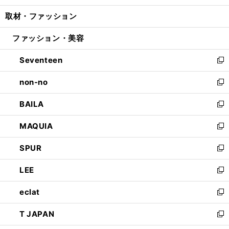
開
ウ
ン
ウ
し
取材・ファッション
く
で
ド
ィ
い
開
ウ
ン
ウ
ファッション・美容
く
で
ド
ィ
開
ウ
ン
Seventeen
く
で
ド
新
開
ウ
し
non-no
く
で
い
新
開
ウ
し
BAILA
く
ィ
い
新
ン
ウ
し
MAQUIA
ド
ィ
い
新
ウ
ン
ウ
し
SPUR
で
ド
ィ
い
新
開
ウ
ン
ウ
し
LEE
く
で
ド
ィ
い
新
開
ウ
ン
ウ
し
eclat
く
で
ド
ィ
い
新
開
ウ
ン
ウ
し
T JAPAN
く
で
ド
ィ
い
新
開
ウ
ン
ウ
し