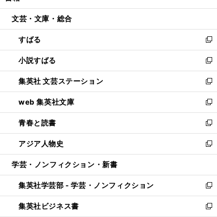
開
ウ
ン
ウ
文芸・文庫・総合
く
で
ド
ィ
開
ウ
ン
すばる
く
で
ド
新
開
ウ
し
小説すばる
く
で
い
新
開
ウ
し
集英社 文芸ステーション
く
ィ
い
新
ン
ウ
し
web 集英社文庫
ド
ィ
い
新
ウ
ン
ウ
し
青春と読書
で
ド
ィ
い
新
開
ウ
ン
ウ
し
アジア人物史
く
で
ド
ィ
い
新
開
ウ
ン
ウ
し
学芸・ノンフィクション・新書
く
で
ド
ィ
い
開
ウ
ン
ウ
集英社学芸部 - 学芸・ノンフィクション
く
で
ド
ィ
新
開
ウ
ン
し
集英社ビジネス書
く
で
ド
い
新
開
ウ