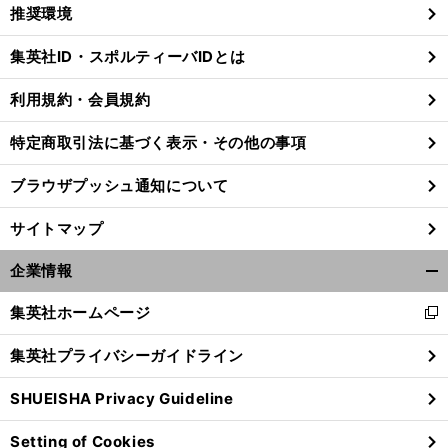
く/
推奨環境
閉
じ
集英社ID・スポルティーバIDとは
る
利用規約・会員規約
特定商取引法に基づく表示・その他の事項
ブラウザプッシュ通知について
サイトマップ
企業情報
開
く/
集英社ホームページ
新
閉
し
じ
集英社プライバシーガイドライン
い
る
ウ
SHUEISHA Privacy Guideline
ィ
ン
Setting of Cookies
ド