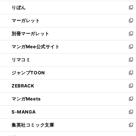
開
ウ
ン
ウ
りぼん
く
で
ド
ィ
新
開
ウ
ン
し
マーガレット
く
で
ド
い
新
開
ウ
ウ
し
別冊マーガレット
く
で
ィ
い
新
開
ン
ウ
し
マンガMee公式サイト
く
ド
ィ
い
新
ウ
ン
ウ
し
リマコミ
で
ド
ィ
い
新
開
ウ
ン
ウ
し
ジャンプTOON
く
で
ド
ィ
い
新
開
ウ
ン
ウ
し
ZEBRACK
く
で
ド
ィ
い
新
開
ウ
ン
ウ
し
マンガMeets
く
で
ド
ィ
い
新
開
ウ
ン
ウ
し
S-MANGA
く
で
ド
ィ
い
新
開
ウ
ン
ウ
し
集英社コミック文庫
く
で
ド
ィ
い
新
開
ウ
ン
ウ
し