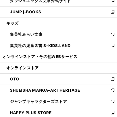
ダッシュエックス文庫公式サイト
く
ド
ィ
い
新
ウ
ン
ウ
し
JUMP j-BOOKS
で
ド
ィ
い
新
開
ウ
ン
ウ
し
キッズ
く
で
ド
ィ
い
開
ウ
ン
ウ
集英社みらい文庫
く
で
ド
ィ
新
開
ウ
ン
し
集英社の児童図書 S-KIDS.LAND
く
で
ド
い
新
開
ウ
ウ
し
オンラインストア・
その他WEBサービス
く
で
ィ
い
開
ン
ウ
オンラインストア
く
ド
ィ
ウ
ン
OTO
で
ド
新
開
ウ
し
SHUEISHA MANGA-ART HERITAGE
く
で
い
新
開
ウ
し
ジャンプキャラクターズストア
く
ィ
い
新
ン
ウ
し
HAPPY PLUS STORE
ド
ィ
い
新