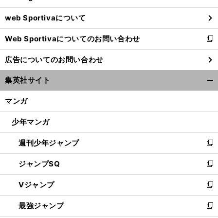
ウ
web Sportivaについて
で
開
Web Sportivaについてのお問い合わせ
く
新
し
広告についてのお問い合わせ
い
ウ
集英社サイト
ィ
開
ン
く/
マンガ
ド
閉
ウ
じ
少年マンガ
で
る
開
週刊少年ジャンプ
く
新
し
ジャンプSQ
い
新
ウ
し
Vジャンプ
ィ
い
新
ン
ウ
し
最強ジャンプ
ド
ィ
い
新
ウ
ン
ウ
し