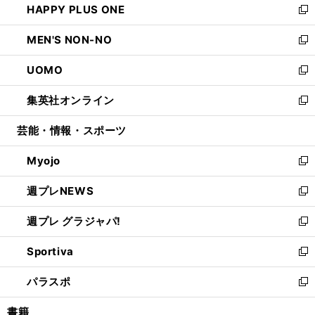
HAPPY PLUS ONE
く
で
ド
ィ
い
新
開
ウ
ン
ウ
し
MEN'S NON-NO
く
で
ド
ィ
い
新
開
ウ
ン
ウ
し
UOMO
く
で
ド
ィ
い
新
開
ウ
ン
ウ
し
集英社オンライン
く
で
ド
ィ
い
新
開
ウ
ン
ウ
し
芸能・情報・スポーツ
く
で
ド
ィ
い
開
ウ
ン
ウ
Myojo
く
で
ド
ィ
新
開
ウ
ン
し
週プレNEWS
く
で
ド
い
新
開
ウ
ウ
し
週プレ グラジャパ!
く
で
ィ
い
新
開
ン
ウ
し
Sportiva
く
ド
ィ
い
新
ウ
ン
ウ
し
パラスポ
で
ド
ィ
い
新
開
ウ
ン
ウ
し
書籍
く
で
ド
ィ
い