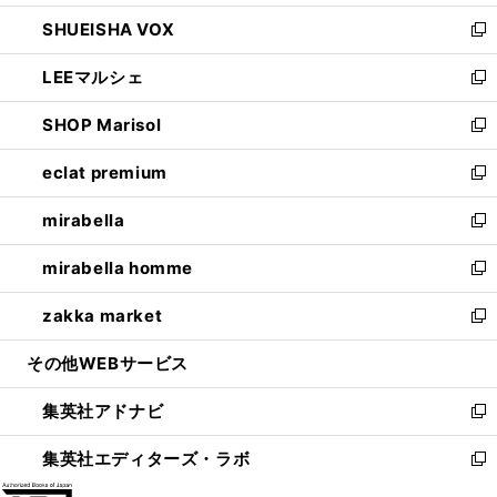
ウ
ン
ウ
し
SHUEISHA VOX
で
ド
ィ
い
新
開
ウ
ン
ウ
し
LEEマルシェ
く
で
ド
ィ
い
新
開
ウ
ン
ウ
し
SHOP Marisol
く
で
ド
ィ
い
新
開
ウ
ン
ウ
し
eclat premium
く
で
ド
ィ
い
新
開
ウ
ン
ウ
し
mirabella
く
で
ド
ィ
い
新
開
ウ
ン
ウ
し
mirabella homme
く
で
ド
ィ
い
新
開
ウ
ン
ウ
し
zakka market
く
で
ド
ィ
い
新
開
ウ
ン
ウ
し
その他WEBサービス
く
で
ド
ィ
い
開
ウ
ン
ウ
集英社アドナビ
く
で
ド
ィ
新
開
ウ
ン
し
集英社エディターズ・ラボ
く
で
ド
い
新
開
ウ
ウ
し