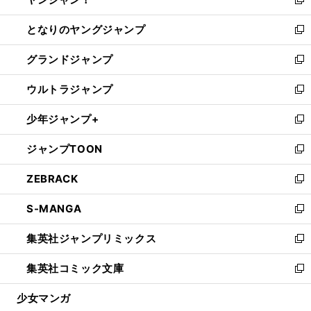
ィ
い
新
開
ン
ウ
し
となりのヤングジャンプ
く
ド
ィ
い
新
ウ
ン
ウ
し
グランドジャンプ
で
ド
ィ
い
新
開
ウ
ン
ウ
し
ウルトラジャンプ
く
で
ド
ィ
い
新
開
ウ
ン
ウ
し
少年ジャンプ+
く
で
ド
ィ
い
新
開
ウ
ン
ウ
し
ジャンプTOON
く
で
ド
ィ
い
新
開
ウ
ン
ウ
し
ZEBRACK
く
で
ド
ィ
い
新
開
ウ
ン
ウ
し
S-MANGA
く
で
ド
ィ
い
新
開
ウ
ン
ウ
し
集英社ジャンプリミックス
く
で
ド
ィ
い
新
開
ウ
ン
ウ
し
集英社コミック文庫
く
で
ド
ィ
い
新
開
ウ
ン
ウ
し
少女マンガ
く
で
ド
ィ
い