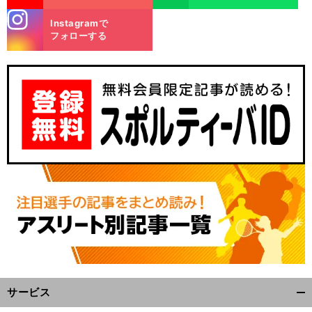
stagra
Instagramで
m
フォローする
サービス
開