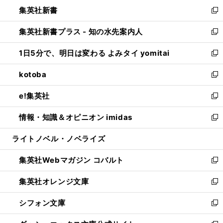
ウ
し
集英社新書
く
で
ィ
い
新
開
ン
ウ
し
集英社新書プラス - 知の水先案内人
く
ド
ィ
い
新
ウ
ン
ウ
し
1日5分で、明日は変わる よみタイ yomitai
で
ド
ィ
い
新
開
ウ
ン
ウ
し
kotoba
く
で
ド
ィ
い
新
開
ウ
ン
ウ
し
e!集英社
く
で
ド
ィ
い
新
開
ウ
ン
ウ
し
情報・知識＆オピニオン imidas
く
で
ド
ィ
い
新
開
ウ
ン
ウ
し
ライトノベル・ノベライズ
く
で
ド
ィ
い
開
ウ
ン
ウ
集英社Webマガジン コバルト
く
で
ド
ィ
新
開
ウ
ン
し
集英社オレンジ文庫
く
で
ド
い
新
開
ウ
ウ
し
シフォン文庫
く
で
ィ
い
新
開
ン
ウ
し