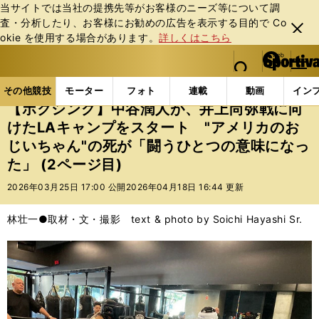
当サイトでは当社の提携先等がお客様のニーズ等について調
査・分析したり、お客様にお勧めの広告を表⽰する⽬的で Co
閉じ
okie を使⽤する場合があります。
詳しくはこちら
る
マイペ
web Sportiva (webスポルティーバ)
検索
メニュ
we
ー
その他競技の記事一覧
格闘技
ボクシング
【ボク
b
ジ
その他競技
モーター
フォト
連載
動画
イン
ス
【ボクシング】中谷潤人が、井上尚弥戦に向
ポ
けたLAキャンプをスタート "アメリカのお
ル
じいちゃん"の死が「闘うひとつの意味になっ
テ
ィ
た」 (2ページ目)
ー
2026年03月25日 17:00 公開
2026年04月18日 16:44 更新
バ
林壮一●取材・文・撮影 text & photo by Soichi Hayashi Sr.