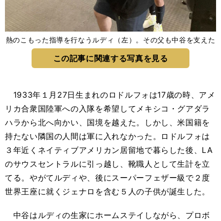
熱のこもった指導を行なうルディ（左）。その父も中谷を支えた
この記事に関連する写真を見る
1933年１月27日生まれのロドルフォは17歳の時、アメ
リカ合衆国陸軍への入隊を希望してメキシコ・グアダラ
ハラから北へ向かい、国境を越えた。しかし、米国籍を
持たない隣国の人間は軍に入れなかった。ロドルフォは
３年近くネイティブアメリカン居留地で暮らした後、LA
のサウスセントラルに引っ越し、靴職人として生計を立
てる。やがてルディや、後にスーパーフェザー級で２度
世界王座に就くジェナロを含む５人の子供が誕生した。
中谷はルディの生家にホームステイしながら、プロボ