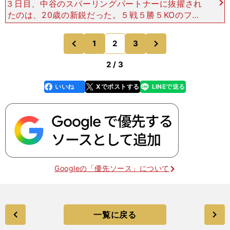
３日目、中谷のスパーリングパートナーに抜擢され
たのは、20歳の新鋭だった。５戦５勝５KOのファ
イター。まだ６回戦ボーイながら、LA近郊に住む
世界チャンピオンクラスを互角どころか打ち負かし
次
1
2
3
のページへ
のページへ
ていると評判の
前
2 / 3
いいね
Xでポストする
LINEで送る
line
faceboo
x
k
Googleの「優先ソース」について
一覧に戻る