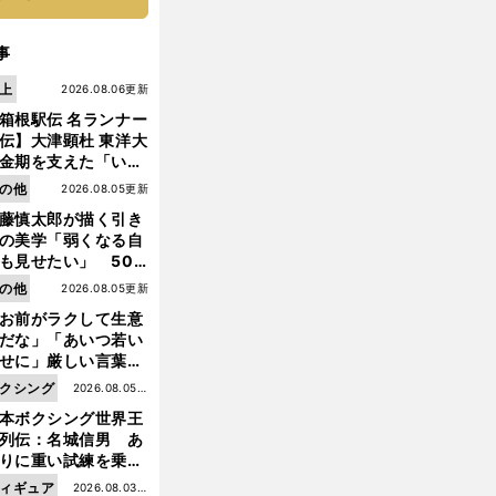
事
上
2026.08.06更新
箱根駅伝 名ランナー
伝】大津顕杜 東洋大
金期を支えた「いぶ
銀」の存在 最後は同
の他
2026.08.05更新
の設楽兄弟も受賞で
藤慎太郎が描く引き
なかった金栗杯に輝
の美学「弱くなる自
も見せたい」 50
の競輪人生に影響を
の他
2026.08.05更新
える伏見俊昭の死に
お前がラクして生意
言及
だな」「あいつ若い
せに」厳しい言葉を
びせられるも佐藤慎
クシング
2026.08.05更
郎が貫いた誇りとフ
本ボクシング世界王
新
ンへの思い
列伝：名城信男 あ
りに重い試練を乗り
え「大胆さ」と「巧
ィギュア
2026.08.03更