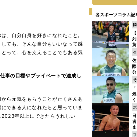
各スポーツコラム記
？
陸
【
のは、自分自身を好きになれたこと。
列
としても、そんな自分もいいなって感
黄
し
ことって、心を支えることでもある気
そ
期
佐
き
際
く
分
お仕事の目標やプライベートで達成し
代
そ
与
「
も
気
組から元気をもらうことがたくさんあ
く
浴
顔にできる人になれたらと思っていま
ボ
太
2023年以上にできたらうれしい
日
ァ
者
ま
越
フ