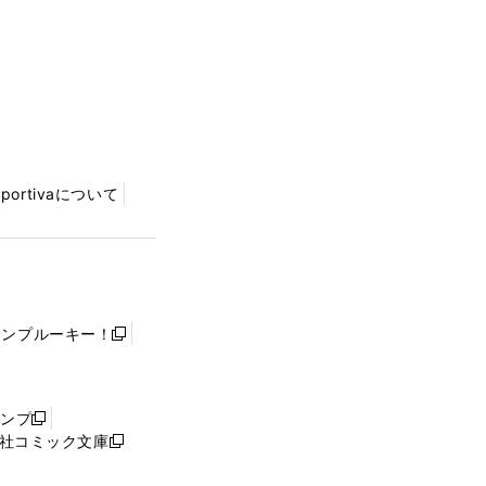
Sportivaについて
ャンプルーキー！
新
し
い
ウ
ャンプ
新
ィ
社コミック文庫
し
新
ン
い
し
ド