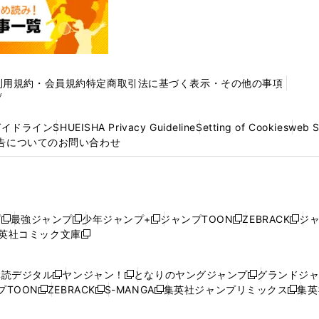
利用規約・会員規約
特定商取引法に基づく表示・その他の事項
プ
ガイドライン
SHUEISHA Privacy Guideline
Setting of Cookies
web 
告についてのお問い合わせ
プ
最強ジャンプ
少年ジャンプ+
ジャンプTOON
ZEBRACK
ジ
新
新
新
新
新
英社コミック文庫
し
新
し
し
し
し
い
い
し
い
い
い
ウ
ウ
い
ウ
ウ
ウ
購読デジタル
ヤンジャン！
となりのヤングジャンプ
グランドジ
新
新
新
ィ
ィ
ウ
ィ
ィ
ィ
プTOON
ZEBRACK
S-MANGA
集英社ジャンプリミックス
集英
新
し
新
し
新
し
新
ン
ン
ィ
ン
ン
ン
し
い
し
い
し
い
し
ド
ド
ン
ド
ド
ド