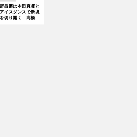
」で築いた時代
野昌磨は本田真凜と
新
アイスダンスで新境
を切り開く 高橋大
の証言とも重なる課
と楽しさ