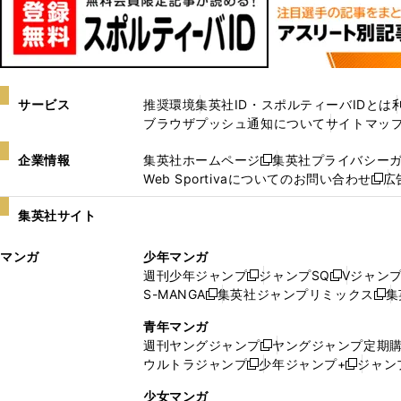
サービス
推奨環境
集英社ID・スポルティーバIDとは
ブラウザプッシュ通知について
サイトマッ
企業情報
集英社ホームページ
集英社プライバシー
新
Web Sportivaについてのお問い合わせ
広
し
新
い
し
集英社サイト
ウ
い
ィ
ウ
マンガ
少年マンガ
ン
ィ
週刊少年ジャンプ
ジャンプSQ
Vジャン
ド
ン
新
新
S-MANGA
集英社ジャンプリミックス
集
ウ
ド
新
し
し
新
で
ウ
し
い
い
し
青年マンガ
開
で
い
ウ
ウ
い
週刊ヤングジャンプ
ヤングジャンプ定期
新
く
開
ウ
ィ
ィ
ウ
ウルトラジャンプ
少年ジャンプ+
ジャン
新
し
新
く
ィ
ン
ン
ィ
し
い
し
ン
ド
ド
ン
少女マンガ