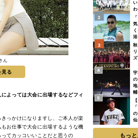
い
わ
だ
「
2
気
く
浴
太
秋
3
ァ
リ
ズ
さん
4
を
を見る
宇
の
地
輔
人によっては大会に出場するなどフィ
5
題
【
「
の
るきっかけになりますし、ご本人が楽
仙
私もお仕事で大会に出場するような機
か
画
るってカッコいいことだと思うの
もっと