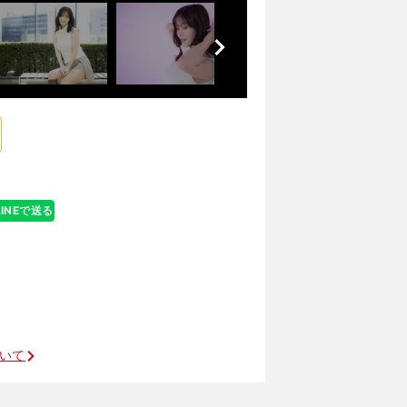
前
へ
LINEで送る
ついて