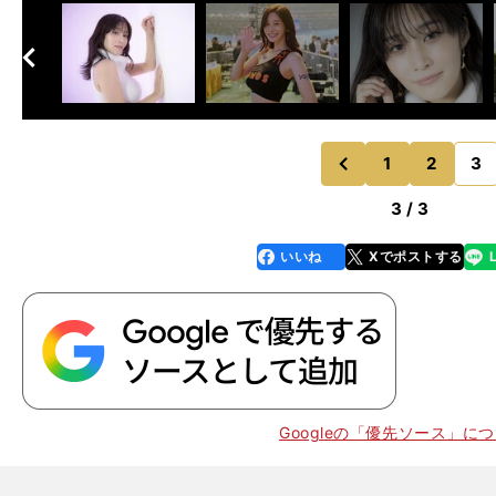
へ
次
1
2
3
のページへ
前
3 / 3
いいね
Xでポストする
line
faceboo
x
k
Googleの「優先ソース」に