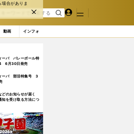
る場合がありま
マイペ
閉じ
検索
メニュ
ー
る
す
ジ
る
動画
インフォ
に苦悩→筋トレで17キロ減「自分を好きになれた」
3ページ目
ィーバ バレーボール特
.4 6月30日発売
ィーバ 部活特集号 3
売
などのお知らせが届く
通知を受け取る方法につ