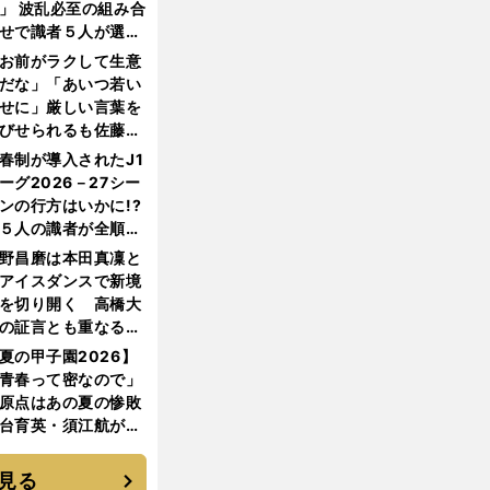
」 波乱必至の組み合
せで識者５人が選ん
優勝校はここだ！
お前がラクして生意
だな」「あいつ若い
せに」厳しい言葉を
びせられるも佐藤慎
郎が貫いた誇りとフ
春制が導入されたJ1
ンへの思い
ーグ2026－27シー
ンの行方はいかに!?
５人の識者が全順位
大胆予想
野昌磨は本田真凜と
アイスダンスで新境
を切り開く 高橋大
の証言とも重なる課
と楽しさ
夏の甲子園2026】
青春って密なので」
原点はあの夏の惨敗
台育英・須江航が明
す"日本一1000日計
"のすべて
見る