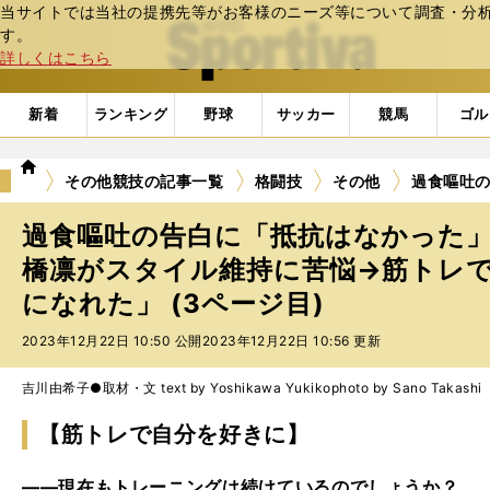
当サイトでは当社の提携先等がお客様のニーズ等について調査・分析し
web Sportiva (webスポルティーバ)
す。
詳しくはこちら
新着
ランキング
野球
サッカー
競馬
ゴル
we
その他競技の記事一覧
格闘技
その他
過食嘔吐の
b
ス
過食嘔吐の告白に「抵抗はなかった
ポ
ル
橋凛がスタイル維持に苦悩→筋トレで
テ
になれた」 (3ページ目)
ィ
ー
2023年12月22日 10:50 公開
2023年12月22日 10:56 更新
バ
吉川由希子●取材・文 text by Yoshikawa Yukiko
photo by Sano Takashi
【筋トレで自分を好きに】
――現在もトレーニングは続けているのでしょうか？