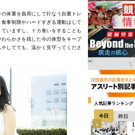
分の体重を負荷にして行なう自重トレ
、食事制限やハードすぎる運動はして
きていますし、ドカ食いをすることも
やわらかさを残した今の体型をキープ
ムチしてても、温かく見守ってくださ
人気記事ランキング
今日
昨日
【
1
「