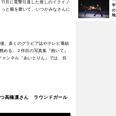
11月に電撃引退した推しのイクイノ
さ
宇
ょっと腕を磨いて、いつかみなさんに
の
地
輔
題
ュー後、多くのグラビア誌やテレビ番組
ルを務める。２作目の写真集『抱いて』
eチャンネル『あいとりん』では、自
つ高橋凛さん ラウンドガール