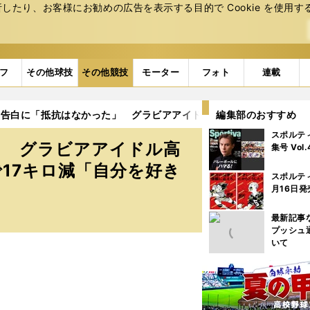
たり、お客様にお勧めの広告を表⽰する⽬的で Cookie を使⽤す
フ
その他球技
その他競技
モーター
フォト
連載
告白に「抵抗はなかった」 グラビアアイドル高橋凛がスタイル維持
編集部のおすすめ
スポルテ
」 グラビアアイドル高
集号 Vol
17キロ減「自分を好き
スポルテ
月16日発
最新記事
プッシュ
いて