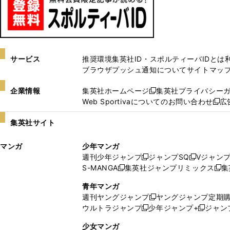
サービス
推奨環境
集英社ID・スポルティーバIDとは
ブラウザプッシュ通知について
サイトマッ
企業情報
集英社ホームページ
集英社プライバシー
新
Web Sportivaについてのお問い合わせ
広
し
新
い
し
集英社サイト
ウ
い
ィ
ウ
マンガ
少年マンガ
ン
ィ
週刊少年ジャンプ
ジャンプSQ
Vジャン
ド
ン
新
新
S-MANGA
集英社ジャンプリミックス
集
ウ
ド
新
し
し
新
で
ウ
し
い
い
し
青年マンガ
開
で
い
ウ
ウ
い
週刊ヤングジャンプ
ヤングジャンプ定期
新
く
開
ウ
ィ
ィ
ウ
ウルトラジャンプ
少年ジャンプ+
ジャン
新
し
新
く
ィ
ン
ン
ィ
し
い
し
ン
ド
ド
ン
少女マンガ