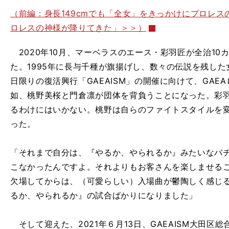
（前編：身長149cmでも「全女」をきっかけにプロレ
ロレスの神様が降りてきた」＞＞）
2020年10月、マーベラスのエース・彩羽匠が全治10
た。1995年に長与千種が旗揚げし、数々の伝説を残した女
日限りの復活興行「GAEAISM」の開催に向けて、GAE
如、桃野美桜と門倉凛が団体を背負うことになった。彩
るわけにはいかない。桃野は自らのファイトスタイルを
った。
「それまで自分は、『やるか、やられるか』みたいなバ
こなかったんですよ。それよりもお客さんを楽しませる
欠場してからは、（可愛らしい）入場曲が鬱陶しく感じ
るか、やられるか』の試合ばかりになりました」
そして迎えた、2021年６月13日、GAEAISM大田区