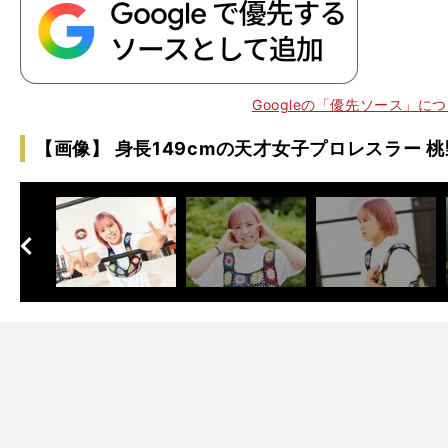
Googleの「優先ソース」に
【画像】 身長149cmの天才女子プロレスラー 
全
」
。
ピ
！
、
c
へ
次