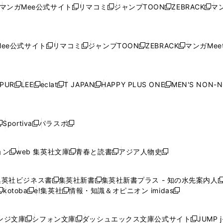
い
ウ
い
ウ
い
ウ
い
ウ
ウ
ド
ウ
ウ
ウ
マンガMee公式サイト
リマコミ
ジャンプTOON
ZEBRACK
マン
新
新
新
新
ウ
ィ
ウ
ィ
ウ
ィ
ウ
で
で
ウ
で
で
で
し
し
し
し
し
ィ
ン
ィ
ン
ィ
ン
ィ
開
開
で
開
開
開
い
い
い
い
い
ン
ド
ン
ド
ン
ド
ン
く
く
開
く
く
く
ウ
ウ
ウ
ウ
ウ
ド
ウ
ド
ウ
ド
ウ
ド
ee公式サイト
リマコミ
ジャンプTOON
ZEBRACK
マンガMeet
く
新
新
新
新
ィ
ィ
ィ
ィ
ィ
ウ
で
ウ
で
ウ
で
ウ
し
し
し
し
ン
ン
ン
ン
ン
で
開
で
開
で
開
で
い
い
い
い
ド
ド
ド
ド
ド
開
く
開
く
開
く
開
ウ
ウ
ウ
ウ
ウ
ウ
ウ
ウ
ウ
PUR
LEE
eclat
T JAPAN
HAPPY PLUS ONE
MEN'S NON-
く
く
く
く
新
新
新
新
新
ィ
ィ
ィ
ィ
で
で
で
で
で
し
し
し
し
し
ン
ン
ン
ン
開
開
開
開
開
い
い
い
い
い
ド
ド
ド
ド
く
く
く
く
く
ウ
ウ
ウ
ウ
ウ
ウ
ウ
ウ
ウ
Sportiva
パラスポ
新
新
ィ
ィ
ィ
ィ
ィ
で
で
で
で
し
し
し
ン
ン
ン
ン
ン
開
開
開
開
い
い
い
ド
ド
ド
ド
ド
ョン
web 集英社文庫
青春と読書
アジア人物史
く
く
く
く
新
新
新
新
ウ
ウ
ウ
ウ
ウ
ウ
ウ
ウ
し
し
し
し
ィ
ィ
ィ
で
で
で
で
で
い
い
い
い
ン
ン
ン
集英社ビジネス書
集英社新書
集英社新書プラス - 知の水先案内人
開
開
開
開
開
新
新
新
ウ
ウ
ウ
ウ
ド
ド
ド
kotoba
e!集英社
情報・知識＆オピニオン imidas
く
く
く
く
く
新
し
新
し
新
ィ
ィ
ィ
ィ
ウ
ウ
ウ
し
し
い
し
い
し
ン
ン
ン
ン
で
で
で
い
い
ウ
い
ウ
い
ド
ド
ド
ド
ンジ文庫
シフォン文庫
ダッシュエックス文庫公式サイト
JUMP 
開
開
開
新
新
新