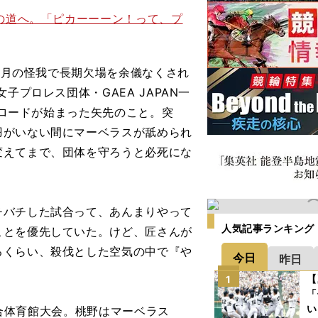
スの道へ。「ピカーーーン！って、プ
カ月の怪我で長期欠場を余儀なくされ
子プロレス団体・GAEA JAPAN一
Aロードが始まった矢先のこと。突
羽がいない間にマーベラスが舐められ
変えてまで、団体を守ろうと必死にな
チバチした試合って、あんまりやって
人気記事ランキング
ことを優先していた。けど、匠さんが
るくらい、殺伐とした空気の中で『や
今日
昨日
【
1
「
い
総合体育館大会。桃野はマーベラス