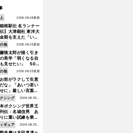
事
上
2026.08.06更新
箱根駅伝 名ランナー
伝】大津顕杜 東洋大
金期を支えた「いぶ
銀」の存在 最後は同
の他
2026.08.05更新
の設楽兄弟も受賞で
藤慎太郎が描く引き
なかった金栗杯に輝
の美学「弱くなる自
も見せたい」 50
の競輪人生に影響を
の他
2026.08.05更新
える伏見俊昭の死に
お前がラクして生意
言及
だな」「あいつ若い
せに」厳しい言葉を
びせられるも佐藤慎
クシング
2026.08.05更
郎が貫いた誇りとフ
本ボクシング世界王
新
ンへの思い
列伝：名城信男 あ
りに重い試練を乗り
え「大胆さ」と「巧
ィギュア
2026.08.03更
」で築いた時代
野昌磨は本田真凜と
新