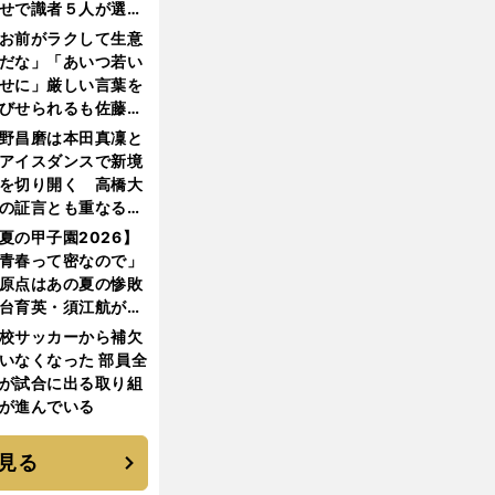
せで識者５人が選ん
優勝校はここだ！
お前がラクして生意
だな」「あいつ若い
せに」厳しい言葉を
びせられるも佐藤慎
郎が貫いた誇りとフ
野昌磨は本田真凜と
ンへの思い
アイスダンスで新境
を切り開く 高橋大
の証言とも重なる課
と楽しさ
夏の甲子園2026】
青春って密なので」
原点はあの夏の惨敗
台育英・須江航が明
す"日本一1000日計
校サッカーから補欠
"のすべて
いなくなった 部員全
が試合に出る取り組
が進んでいる
見る