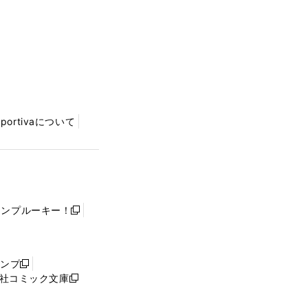
Sportivaについて
ャンプルーキー！
新
し
い
ウ
ャンプ
新
ィ
社コミック文庫
し
新
ン
い
し
ド