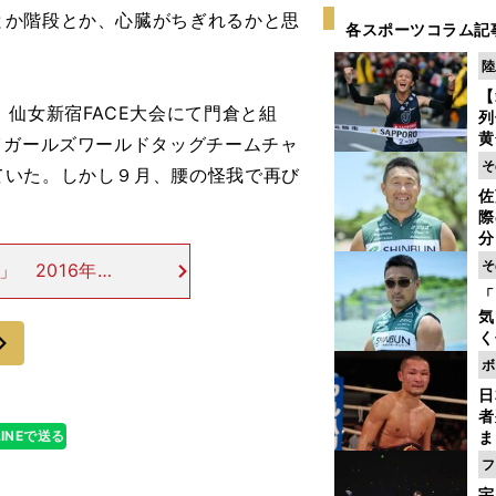
とか階段とか、心臓がちぎれるかと思
各スポーツコラム記
陸
【
仙女新宿FACE大会にて門倉と組
列
黄
イガールズワールドタッグチームチャ
し
そ
ていた。しかし９月、腰の怪我で再び
期
佐
き
際
く
分
代
そ
」 2016年６
与
年12月、左膝
「
も
気
戦を行なうも、翌
次
く
浴
ボ
太
日
ァ
者
LINEで送る
ま
越
フ
さ
宇