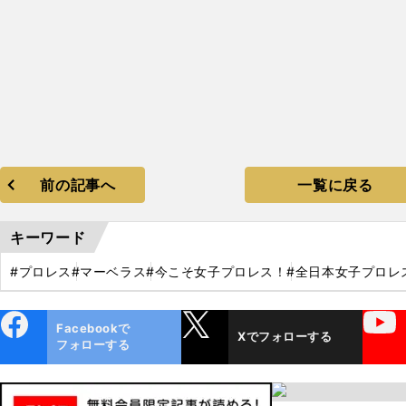
前の記事へ
一覧に戻る
キーワード
#プロレス
#マーベラス
#今こそ女子プロレス！
#全日本女子プロレ
ebo
X
YouTube
Facebookで
Xでフォローする
ok
フォローする