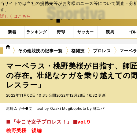
当サイトでは当社の提携先等がお客様のニーズ等について調査・分析し
web Sportiva (webスポルティーバ)
す。
詳しくはこちら
新着
ランキング
野球
サッカー
競馬
ゴル
we
その他競技の記事一覧
格闘技
プロレス
マーベラ
b
ス
マーベラス・桃野美桜が目指す、師
ポ
ル
の存在。壮絶なケガを乗り越えての野
テ
レスラー」
ィ
ー
2022年11月02日 10:35 公開
2022年12月28日 16:32 更新
バ
尾崎ムギ子●文 text by Ozaki Mugiko
photo by 林ユバ
■『今こそ女子プロレス！』
vol.9
桃野美桜 後編