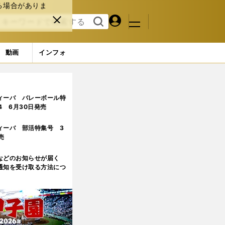
る場合がありま
マイペ
閉じ
検索
メニュ
ー
る
す
ジ
る
動画
インフォ
ガを乗り越えての野望は「100歳までプロレスラー」
ィーバ バレーボール特
.4 6月30日発売
ィーバ 部活特集号 3
売
などのお知らせが届く
通知を受け取る方法につ