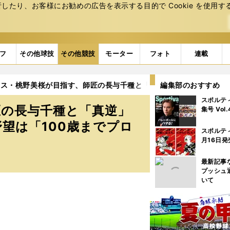
たり、お客様にお勧めの広告を表⽰する⽬的で Cookie を使⽤す
フ
その他球技
その他競技
モーター
フォト
連載
ス・桃野美桜が目指す、師匠の長与千種と「真逆」の存在。壮絶なケ
編集部のおすすめ
スポルテ
匠の長与千種と「真逆」
集号 Vol
望は「100歳までプロ
スポルテ
月16日発
最新記事
プッシュ
いて