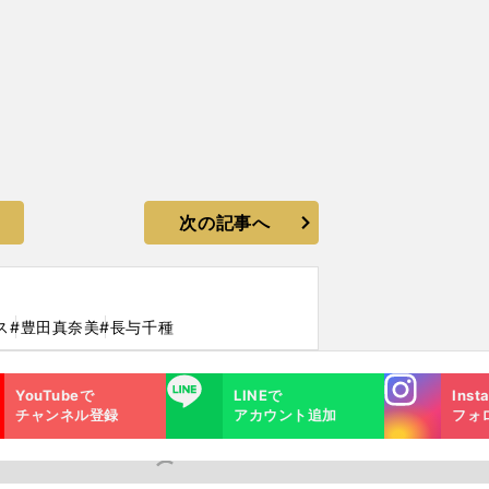
次の記事へ
ス
#豊田真奈美
#長与千種
Instagra
LINE
YouTubeで
LINEで
Inst
m
チャンネル登録
アカウント追加
フォ