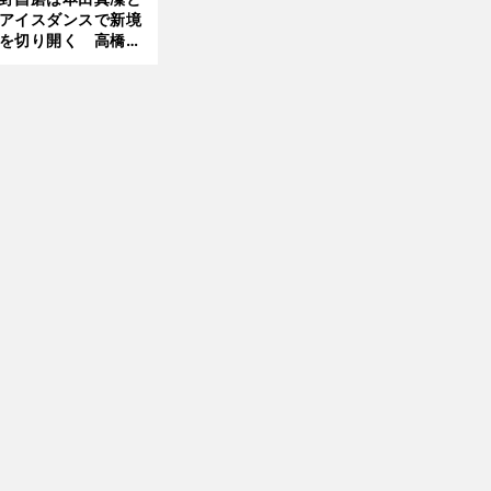
アイスダンスで新境
を切り開く 高橋大
の証言とも重なる課
と楽しさ
」
前
へ