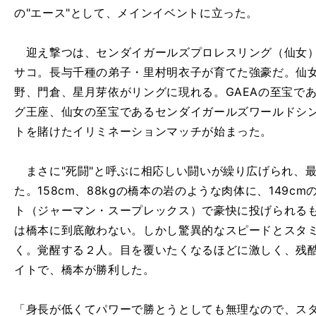
の"エース"として、メインイベントに立った。
迎え撃つは、センダイガールズプロレスリング（仙女）
サコ。長与千種の弟子・里村明衣子が育てた強豪だ。仙
野、門倉、星月芽依がリングに現れる。GAEAの至宝であ
グ王座、仙女の至宝であるセンダイガールズワールドシ
トを賭けたイリミネーションマッチが始まった。
まさに"死闘"と呼ぶに相応しい闘いが繰り広げられ、
た。158cm、88kgの橋本の岩のような肉体に、149
ト（ジャーマン・スープレックス）で豪快に投げられる
は橋本に到底敵わない。しかし驚異的なスピードとスタ
く。覚醒する２人。目を覆いたくなるほどに激しく、残
イトで、橋本が勝利した。
「身長が低くてパワーで勝とうとしても無理なので、ス