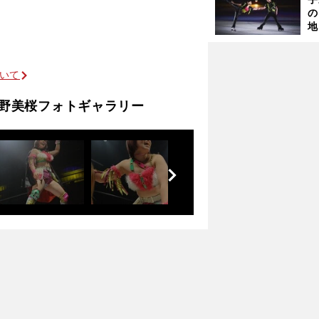
の
地
輔
題
ついて
桃野美桜フォトギャラリー
前
へ