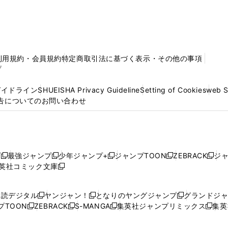
利用規約・会員規約
特定商取引法に基づく表示・その他の事項
プ
ガイドライン
SHUEISHA Privacy Guideline
Setting of Cookies
web 
告についてのお問い合わせ
プ
最強ジャンプ
少年ジャンプ+
ジャンプTOON
ZEBRACK
ジ
新
新
新
新
新
英社コミック文庫
し
新
し
し
し
し
い
い
し
い
い
い
ウ
ウ
い
ウ
ウ
ウ
購読デジタル
ヤンジャン！
となりのヤングジャンプ
グランドジ
新
新
新
ィ
ィ
ウ
ィ
ィ
ィ
プTOON
ZEBRACK
S-MANGA
集英社ジャンプリミックス
集英
新
し
新
し
新
し
新
ン
ン
ィ
ン
ン
ン
し
い
し
い
し
い
し
ド
ド
ン
ド
ド
ド