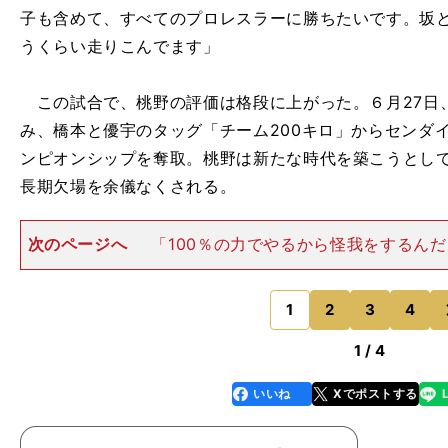
子も含めて、すべてのプロレスラーに勝ちたいです。坂
うくらい走りこんでます」
この試合で、桃野の評価は格段に上がった。６月27日、
み、橋本と優宇のタッグ「チーム200キロ」からセンダ
ンピオンシップを奪取。桃野は新たな時代を築こうとし
長期欠場を余儀なくされる。
次のページへ
「100％の力でやるから怪我をするんだ
月、デビュー直後に肘を怪我して３カ月欠場した。2018
前十字靭帯断裂のため11カ月欠場。2019年11月に復帰
月、
1
2
3
4
のページへ
1 / 4
いいね
Xでポストする
line
faceboo
x
k