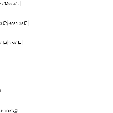
ウ
い
ウ
ガMeets
新
ィ
ウ
で
し
ン
ィ
開
い
ド
ン
く
ウ
ウ
ド
s
S-MANGA
新
新
ィ
で
ウ
し
し
ン
開
で
い
い
ド
く
開
ウ
ウ
ウ
NO
UOMO
く
新
新
ィ
ィ
で
し
し
ン
ン
開
い
い
ド
ド
く
ウ
ウ
ウ
ウ
ィ
ィ
で
で
ン
ン
開
開
ド
ド
く
く
ウ
ウ
で
で
開
開
く
く
し
い
ウ
j-BOOKS
新