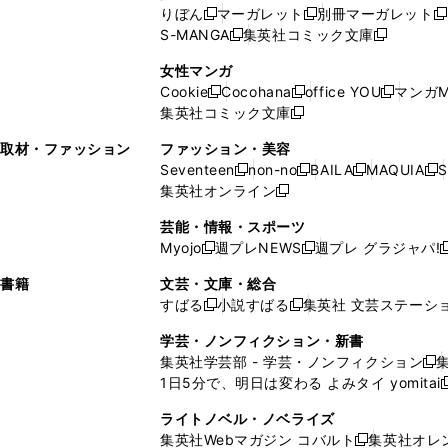
い
ウ
い
ド
ウ
ウ
ド
りぼん
マーガレット
別冊マーガレット
新
新
新
ウ
ィ
ウ
ウ
で
で
ウ
S-MANGA
集英社コミック文庫
し
新
し
新
ィ
ン
ィ
で
開
開
で
い
し
い
し
ン
ド
ン
女性マンガ
開
く
く
開
ウ
い
ウ
い
ド
ウ
ド
Cookie
Cocohana
office YOU
マンガM
く
く
新
新
新
ィ
ウ
ィ
ウ
ウ
で
ウ
集英社コミック文庫
し
新
し
し
ン
ィ
ン
ィ
で
開
で
い
し
い
い
ド
ン
ド
ン
取材・ファッション
ファッション・美容
開
く
開
ウ
い
ウ
ウ
ウ
ド
ウ
ド
Seventeen
non-no
BAILA
MAQUIA
S
く
く
新
新
新
新
ィ
ウ
ィ
ィ
で
ウ
で
ウ
集英社オンライン
し
新
し
し
し
ン
ィ
ン
ン
開
で
開
で
い
し
い
い
い
ド
ン
ド
ド
芸能・情報・スポーツ
く
開
く
開
ウ
い
ウ
ウ
ウ
ウ
ド
ウ
ウ
Myojo
週プレNEWS
週プレ グラジャパ!
く
く
新
新
新
ィ
ウ
ィ
ィ
ィ
で
ウ
で
で
し
し
ン
ィ
ン
ン
ン
書籍
文芸・文庫・総合
開
で
開
開
い
い
ド
ン
ド
ド
ド
すばる
小説すばる
集英社 文芸ステーシ
く
開
く
く
新
新
ウ
ウ
ウ
ド
ウ
ウ
ウ
く
し
し
ィ
ィ
学芸・ノンフィクション・新書
で
ウ
で
で
で
い
い
ン
ン
集英社学芸部 - 学芸・ノンフィクション
開
で
開
開
開
新
ウ
ウ
ド
ド
1日5分で、明日は変わる よみタイ yomitai
く
開
く
く
く
し
新
ィ
ィ
ウ
ウ
く
い
ン
ン
ライトノベル・ノベライズ
で
で
ウ
ド
ド
集英社Webマガジン コバルト
集英社オレ
開
開
新