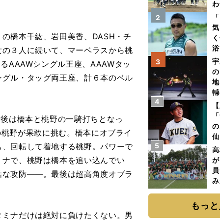
わ
だ
「
2
気
の橋本千紘、岩田美香、DASH・チ
く
浴
女の３人に続いて、マーベラスから桃
太
宇
3
るAAAWシングル王座、AAAWタッ
ァ
の
ングル・タッグ両王座、計６本のベル
地
輔
4
題
【
「
最後は橋本と桃野の一騎打ちとなっ
の
cmの桃野が果敢に挑む。橋本にオブライ
仙
も、回転して着地する桃野。パワーで
5
か
高
画
ミナで、桃野は橋本を追い込んでい
が
員
酷な攻防――。最後は超高角度オブラ
み
もっと
タミナだけは絶対に負けたくない。男