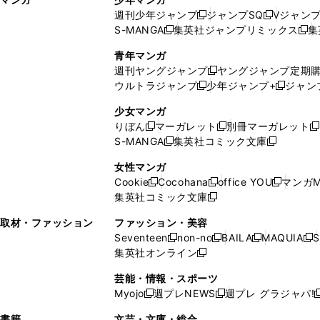
ン
ィ
週刊少年ジャンプ
ジャンプSQ
Vジャン
ド
ン
新
新
S-MANGA
集英社ジャンプリミックス
集
ウ
ド
新
し
し
新
で
ウ
し
い
い
し
青年マンガ
開
で
い
ウ
ウ
い
週刊ヤングジャンプ
ヤングジャンプ定期
新
く
開
ウ
ィ
ィ
ウ
ウルトラジャンプ
少年ジャンプ+
ジャン
新
し
新
く
ィ
ン
ン
ィ
し
い
し
ン
ド
ド
ン
少女マンガ
い
ウ
い
ド
ウ
ウ
ド
りぼん
マーガレット
別冊マーガレット
新
新
新
ウ
ィ
ウ
ウ
で
で
ウ
S-MANGA
集英社コミック文庫
し
新
し
新
ィ
ン
ィ
で
開
開
で
い
し
い
し
ン
ド
ン
女性マンガ
開
く
く
開
ウ
い
ウ
い
ド
ウ
ド
Cookie
Cocohana
office YOU
マンガM
く
く
新
新
新
ィ
ウ
ィ
ウ
ウ
で
ウ
集英社コミック文庫
し
新
し
し
ン
ィ
ン
ィ
で
開
で
い
し
い
い
ド
ン
ド
ン
取材・ファッション
ファッション・美容
開
く
開
ウ
い
ウ
ウ
ウ
ド
ウ
ド
Seventeen
non-no
BAILA
MAQUIA
S
く
く
新
新
新
新
ィ
ウ
ィ
ィ
で
ウ
で
ウ
集英社オンライン
し
新
し
し
し
ン
ィ
ン
ン
開
で
開
で
い
し
い
い
い
ド
ン
ド
ド
芸能・情報・スポーツ
く
開
く
開
ウ
い
ウ
ウ
ウ
ウ
ド
ウ
ウ
Myojo
週プレNEWS
週プレ グラジャパ!
く
く
新
新
新
ィ
ウ
ィ
ィ
ィ
で
ウ
で
で
し
し
ン
ィ
ン
ン
ン
書籍
文芸・文庫・総合
開
で
開
開