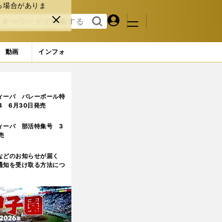
る場合がありま
マイペ
閉じ
検索
メニュ
ー
る
す
ジ
る
動画
インフォ
ィーバ バレーボール特
.4 6月30日発売
ィーバ 部活特集号 3
売
などのお知らせが届く
通知を受け取る方法につ