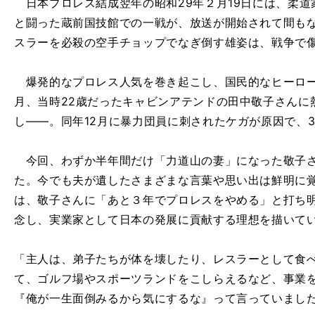
日本プロレス結成翌年の昭和29年２月19日には、柔道
と闘った蔵前国技館での一戦が、放送が開始されて間も
スラーを必殺の空手チョップでなぎ倒す雄姿は、戦争で
爆発的なプロレス人気を巻き起こし、国民的なヒーロー
月、当時22歳だったキャビンアテンドの田中敬子さんに
し――。同年12月に暴力団員に刺されたケガが原因で、
今回、わずか半年間だけ「力道山の妻」になった敬子さ
た。今でも夫が遺したさまざまな言葉や思い出は鮮明に
は、敬子さんに「あと３年でプロレスをやめる」と打ち
念し、実業家として日本の発展に貢献する理想を描いて
「主人は、弟子たちが体を壊したり、レスラーとして食
て、ゴルフ場やスポーツランドをこしらえるなど、事業
『俺が一生面倒みるから気にするな』って言っていまし