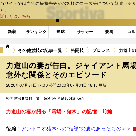
当サイトでは当社の提携先等がお客様のニーズ等について調査・分析し
web Sportiva (webスポルティーバ)
す。
詳しくはこちら
新着
ランキング
野球
サッカー
競馬
ゴル
we
その他競技の記事一覧
格闘技
プロレス
力道山
b
ス
力道山の妻が告白。ジャイアント馬
ポ
ル
意外な関係とそのエピソード
テ
2020年07月31日 17:00 公開
2020年07月31日 18:15 更新
ィ
ー
バ
松岡健治●取材・文 text by Matsuoka Kenji
力道山の妻が語る「馬場・猪木」の記憶 前編
後編：
アントニオ猪木への"指導"の裏にあったもの＞＞