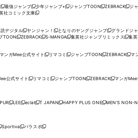
プ
最強ジャンプ
少年ジャンプ+
ジャンプTOON
ZEBRACK
ジ
新
新
新
新
新
英社コミック文庫
し
新
し
し
し
し
い
い
し
い
い
い
ウ
ウ
い
ウ
ウ
ウ
購読デジタル
ヤンジャン！
となりのヤングジャンプ
グランドジ
新
新
新
ィ
ィ
ウ
ィ
ィ
ィ
プTOON
ZEBRACK
S-MANGA
集英社ジャンプリミックス
集英
新
し
新
し
新
し
新
ン
ン
ィ
ン
ン
ン
し
い
し
い
し
い
し
ド
ド
ン
ド
ド
ド
い
ウ
い
ウ
い
ウ
い
ウ
ウ
ド
ウ
ウ
ウ
マンガMee公式サイト
リマコミ
ジャンプTOON
ZEBRACK
マン
新
新
新
新
ウ
ィ
ウ
ィ
ウ
ィ
ウ
で
で
ウ
で
で
で
し
し
し
し
し
ィ
ン
ィ
ン
ィ
ン
ィ
開
開
で
開
開
開
い
い
い
い
い
ン
ド
ン
ド
ン
ド
ン
く
く
開
く
く
く
ウ
ウ
ウ
ウ
ウ
ド
ウ
ド
ウ
ド
ウ
ド
ee公式サイト
リマコミ
ジャンプTOON
ZEBRACK
マンガMeet
く
新
新
新
新
ィ
ィ
ィ
ィ
ィ
ウ
で
ウ
で
ウ
で
ウ
し
し
し
し
ン
ン
ン
ン
ン
で
開
で
開
で
開
で
い
い
い
い
ド
ド
ド
ド
ド
開
く
開
く
開
く
開
ウ
ウ
ウ
ウ
ウ
ウ
ウ
ウ
ウ
PUR
LEE
eclat
T JAPAN
HAPPY PLUS ONE
MEN'S NON-
く
く
く
く
新
新
新
新
新
ィ
ィ
ィ
ィ
で
で
で
で
で
し
し
し
し
し
ン
ン
ン
ン
開
開
開
開
開
い
い
い
い
い
ド
ド
ド
ド
く
く
く
く
く
ウ
ウ
ウ
ウ
ウ
ウ
ウ
ウ
ウ
Sportiva
パラスポ
新
新
ィ
ィ
ィ
ィ
ィ
で
で
で
で
し
し
し
ン
ン
ン
ン
ン
開
開
開
開