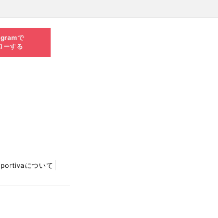
agramで
ローする
Sportivaについて