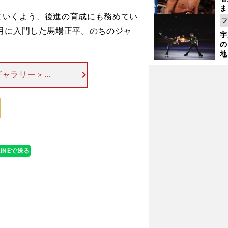
ま
いくよう、後進の育成にも務めてい
越
フ
さ
月に入門した馬場正平。のちのジャ
宇
の
地
輔
題
ギャラリー＞＞
） 馬場は、新
ャイアンツに入
歳で五輪メダリストに圧勝
LINEで送る