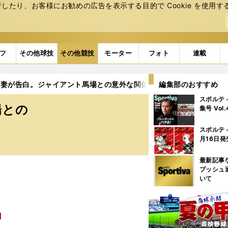
たり、お客様にお勧めの広告を表⽰する⽬的で Cookie を使⽤す
フ
その他球技
その他競技
モーター
フォト
連載
の妻が告白。ジャイアント馬場との意外な関係とそのエピソード
編集部のおすすめ
スポルテ
場との
集号 Vol
スポルテ
月16日発
最新記事
プッシュ
いて