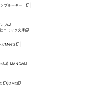
ャンプルーキー！
新
し
い
ウ
ャンプ
新
ィ
社コミック文庫
し
新
ン
い
し
ド
ウ
い
ウ
ガMeets
新
ィ
ウ
で
し
ン
ィ
開
い
ド
ン
く
ウ
ウ
ド
s
S-MANGA
新
新
ィ
で
ウ
し
し
ン
開
で
い
い
ド
く
開
ウ
ウ
ウ
NO
UOMO
く
新
新
ィ
ィ
で
し
し
ン
ン
開
い
い
ド
ド
く
ウ
ウ
ウ
ウ
ィ
ィ
で
で
ン
ン
開
開