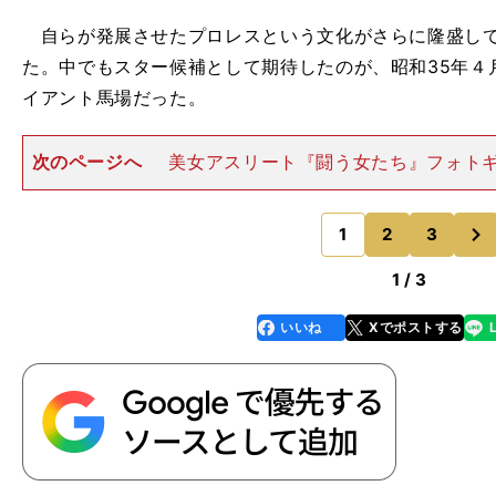
自らが発展させたプロレスという文化がさらに隆盛して
た。中でもスター候補として期待したのが、昭和35年４
イアント馬場だった。
次のページへ
美女アスリート『闘う女たち』フォト
当時の力道山と敬子さん（写真／妻・田中敬子さん提供
潟の三条実業高校を中退し、17歳でプロ野球の読売ジ
次
団。２メートルを超す長
1
2
3
のページへ
1 / 3
。
18
いいね
Xでポストする
line
faceboo
x
k