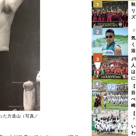
秋
1
リ
ズ
を
「
2
気
く
浴
太
J
3
ァ
人
は
に
4
と
【
目
べ
崎
5
「
【
った力道山（写真／
て
「
）
い
わ