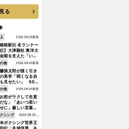
優勝校はここだ！
見る
事
上
2026.08.06更新
箱根駅伝 名ランナー
伝】大津顕杜 東洋大
金期を支えた「いぶ
銀」の存在 最後は同
の他
2026.08.05更新
の設楽兄弟も受賞で
藤慎太郎が描く引き
なかった金栗杯に輝
の美学「弱くなる自
も見せたい」 50
の競輪人生に影響を
の他
2026.08.05更新
える伏見俊昭の死に
お前がラクして生意
言及
だな」「あいつ若い
せに」厳しい言葉を
びせられるも佐藤慎
クシング
2026.08.05更
郎が貫いた誇りとフ
本ボクシング世界王
新
ンへの思い
列伝：名城信男 あ