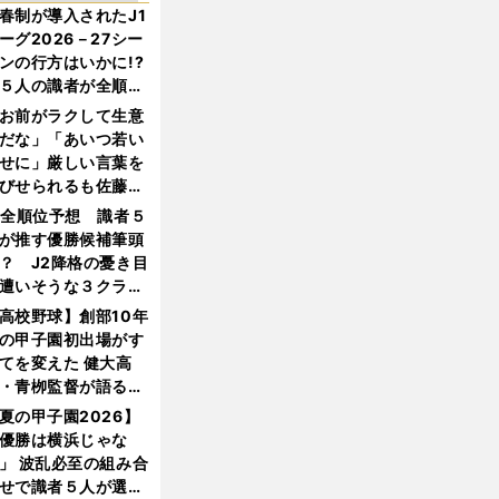
春制が導入されたJ1
ーグ2026－27シー
ンの行方はいかに!?
５人の識者が全順位
大胆予想
お前がラクして生意
だな」「あいつ若い
せに」厳しい言葉を
びせられるも佐藤慎
郎が貫いた誇りとフ
1全順位予想 識者５
ンへの思い
が推す優勝候補筆頭
？ J2降格の憂き目
遭いそうな３クラブ
は？
高校野球】創部10年
の甲子園初出場がす
てを変えた 健大高
・青栁監督が語る
機動破壊」はこうし
夏の甲子園2026】
生まれた
優勝は横浜じゃな
」 波乱必至の組み合
せで識者５人が選ん