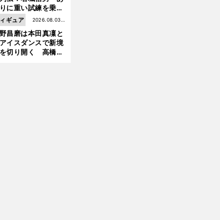
りに重い試練を乗り
え「大胆さ」と「巧
ィギュア
2026.08.03更
」で築いた時代
野昌磨は本田真凜と
新
アイスダンスで新境
を切り開く 高橋大
の証言とも重なる課
と楽しさ
前
へ