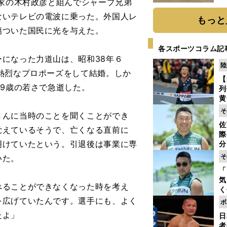
家の木村政彦と組んでシャープ兄弟
だ
ないテレビの電波に乗った。外国人レ
もっと
傷ついた国民に光を与えた。
各スポーツコラム記
になった力道山は、昭和38年６
陸
熱烈なプロポーズをして結婚。しか
【
39歳の若さで急逝した。
列
黄
し
そ
んに当時のことを聞くことができ
期
佐
き
覚えているそうで、亡くなる直前に
際
く
明けていたという。引退後は事業に専
分
代
そ
いた。
与
「
も
気
べることができなくなった時を考え
く
浴
を広げていたんです。選手にも、よく
ボ
太
たよ」
日
ァ
者