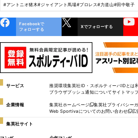
#アントニオ猪木
#ジャイアント馬場
#プロレス
#力道山
#田中敬子
ebo
X
YouTube
Facebookで
Xでフォローする
ok
フォローする
サービス
推奨環境
集英社ID・スポルティーバIDとは
ブラウザプッシュ通知について
サイトマッ
企業情報
集英社ホームページ
集英社プライバシー
新
Web Sportivaについてのお問い合わせ
広
し
新
い
し
集英社サイト
ウ
い
ィ
ウ
マンガ
少年マンガ