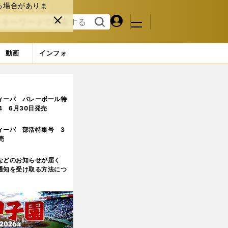
る場合がありま
マイペ
閉じ
検索
メニュ
ー
る
す
ジ
る
動画
インフォ
ィーバ バレーボール特
.4 6月30日発売
ィーバ 部活特集号 3
売
などのお知らせが届く
通知を受け取る方法につ