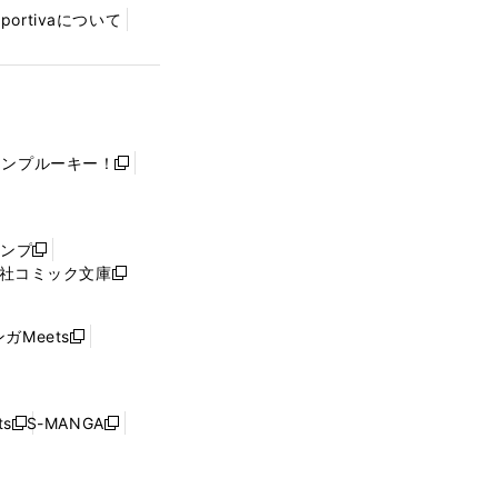
Sportivaについて
ャンプルーキー！
新
し
い
ウ
ャンプ
新
ィ
社コミック文庫
し
新
ン
い
し
ド
ウ
い
ウ
ガMeets
新
ィ
ウ
で
し
ン
ィ
開
い
ド
ン
く
ウ
ウ
ド
s
S-MANGA
新
新
ィ
で
ウ
し
し
ン
開
で
い
い
ド
く
開
ウ
ウ