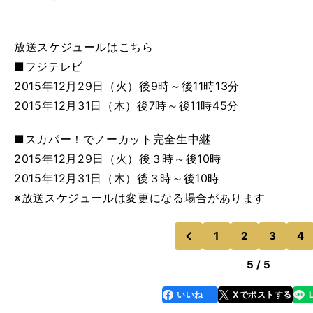
放送スケジュールはこちら
■フジテレビ
2015年12月29日（火）後9時～後11時13分
2015年12月31日（木）後7時～後11時45分
■スカパー！でノーカット完全生中継
2015年12月29日（火）後３時～後10時
2015年12月31日（木）後３時～後10時
※放送スケジュールは変更になる場合があります
1
2
3
4
のページへ
前
5 / 5
いいね
Xでポストする
line
faceboo
x
k