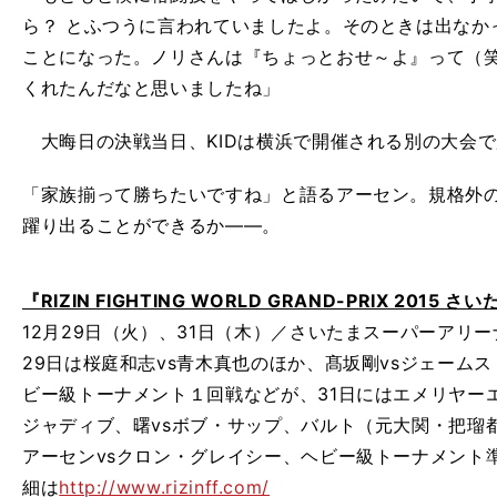
ら？ とふつうに言われていましたよ。そのときは出なか
ことになった。ノリさんは『ちょっとおせ～よ』って（
くれたんだなと思いましたね」
大晦日の決戦当日、KIDは横浜で開催される別の大会で
「家族揃って勝ちたいですね」と語るアーセン。規格外の
躍り出ることができるか――。
『RIZIN FIGHTING WORLD GRAND-PRIX 2015 さ
12月29日（火）、31日（木）／さいたまスーパーアリー
29日は桜庭和志vs青木真也のほか、髙坂剛vsジェーム
ビー級トーナメント１回戦などが、31日にはエメリヤー
ジャディブ、曙vsボブ・サップ、バルト（元大関・把瑠
アーセンvsクロン・グレイシー、ヘビー級トーナメント
細は
http://www.rizinff.com/