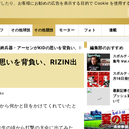
たり、お客様にお勧めの広告を表⽰する⽬的で Cookie を使⽤す
フ
その他球技
その他競技
モーター
フォト
連載
終兵器・アーセンがKIDの思いを背負い、RIZIN出陣
編集部のおすすめ
5ページ目
スポルテ
いを背負い、RIZIN出
集号 Vol
スポルテ
月16日発
最新記事
ko
プッシュ
いて
きから何かと目をかけてくれていたと
学生の頃から打撃の大会に出てみた