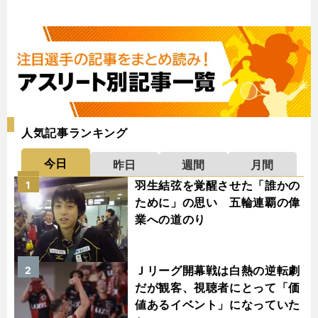
人気記事ランキング
今日
昨日
週間
月間
羽生結弦を覚醒させた「誰かの
1
ために」の思い 五輪連覇の偉
業への道のり
Ｊリーグ開幕戦は白熱の逆転劇
2
だが観客、視聴者にとって「価
値あるイベント」になっていた