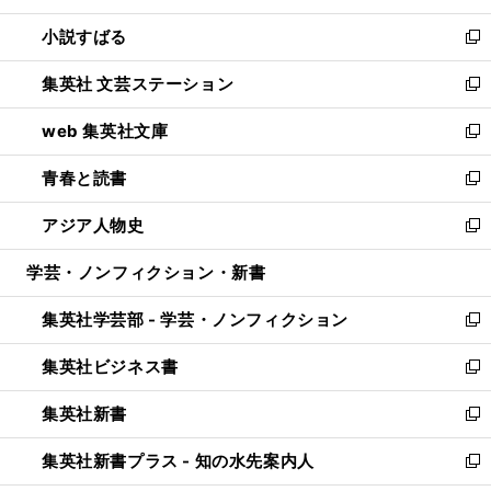
開
ウ
し
小説すばる
く
で
い
新
開
ウ
し
集英社 文芸ステーション
く
ィ
い
新
ン
ウ
し
web 集英社文庫
ド
ィ
い
新
ウ
ン
ウ
し
青春と読書
で
ド
ィ
い
新
開
ウ
ン
ウ
し
アジア人物史
く
で
ド
ィ
い
新
開
ウ
ン
ウ
し
学芸・ノンフィクション・新書
く
で
ド
ィ
い
開
ウ
ン
ウ
集英社学芸部 - 学芸・ノンフィクション
く
で
ド
ィ
新
開
ウ
ン
し
集英社ビジネス書
く
で
ド
い
新
開
ウ
ウ
し
集英社新書
く
で
ィ
い
新
開
ン
ウ
し
集英社新書プラス - 知の水先案内人
く
ド
ィ
い
新
ウ
ン
ウ
し