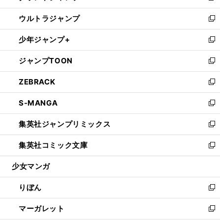
開
ウ
ン
ウ
し
ウルトラジャンプ
く
で
ド
ィ
い
新
開
ウ
ン
ウ
し
少年ジャンプ+
く
で
ド
ィ
い
新
開
ウ
ン
ウ
し
ジャンプTOON
く
で
ド
ィ
い
新
開
ウ
ン
ウ
し
ZEBRACK
く
で
ド
ィ
い
新
開
ウ
ン
ウ
し
S-MANGA
く
で
ド
ィ
い
新
開
ウ
ン
ウ
し
集英社ジャンプリミックス
く
で
ド
ィ
い
新
開
ウ
ン
ウ
し
集英社コミック文庫
く
で
ド
ィ
い
新
開
ウ
ン
ウ
し
少女マンガ
く
で
ド
ィ
い
開
ウ
ン
ウ
りぼん
く
で
ド
ィ
新
開
ウ
ン
し
マーガレット
く
で
ド
い
新
開
ウ