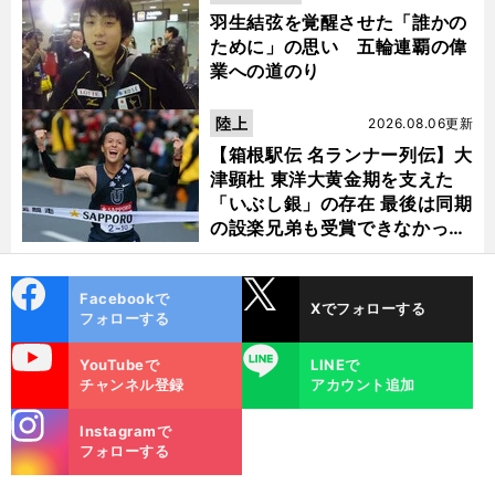
羽生結弦を覚醒させた「誰かの
ために」の思い 五輪連覇の偉
業への道のり
陸上
2026.08.06更新
【箱根駅伝 名ランナー列伝】大
津顕杜 東洋大黄金期を支えた
「いぶし銀」の存在 最後は同期
の設楽兄弟も受賞できなかった
金栗杯に輝く
cebo
X
Facebookで
Xでフォローする
ok
フォローする
uTube
LINE
YouTubeで
LINEで
チャンネル登録
アカウント追加
stagra
Instagramで
m
フォローする