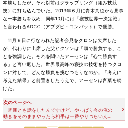
本勝ちしたが、それ以前はグラップリング（組み技競
技）に打ち込んでいた。2013年６月に青木真也から見事
な一本勝ちを収め、同年10月には「寝技世界一決定戦」
と言われるADCC（アブダビ・コンバット）で優勝。
11月９日に行なわれた記者会見をクロンは欠席した
が、代わりに出席した父ヒクソンは「頭で勝負する」こ
とを強調した。それを聞いたアーセンは「心で勝負す
る」と言い返した。世界最高峰の寝技の技術を持つクロ
ンに対して、どんな勝負を挑むつもりなのか。「考えに
考えた結果」と前置きしたうえで、アーセンは言葉を続
けた。
次のページへ
「周囲とも話をしたんですけど、やっぱり今の俺の
動きをそのままやったら相手は一番やりづらいんじ
ゃないか、という結論に至ったんですよ。確かに自