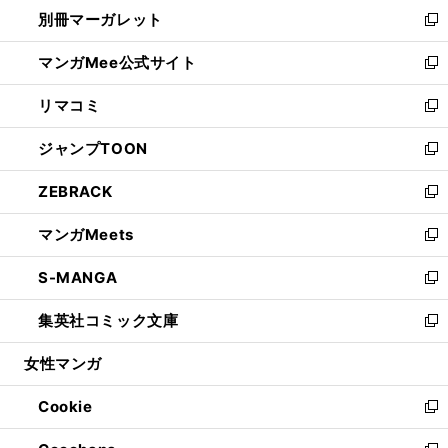
ウ
し
別冊マーガレット
く
で
ィ
い
新
開
ン
ウ
し
マンガMee公式サイト
く
ド
ィ
い
新
ウ
ン
ウ
し
リマコミ
で
ド
ィ
い
新
開
ウ
ン
ウ
し
ジャンプTOON
く
で
ド
ィ
い
新
開
ウ
ン
ウ
し
ZEBRACK
く
で
ド
ィ
い
新
開
ウ
ン
ウ
し
マンガMeets
く
で
ド
ィ
い
新
開
ウ
ン
ウ
し
S-MANGA
く
で
ド
ィ
い
新
開
ウ
ン
ウ
し
集英社コミック文庫
く
で
ド
ィ
い
新
開
ウ
ン
ウ
し
女性マンガ
く
で
ド
ィ
い
開
ウ
ン
ウ
Cookie
く
で
ド
ィ
新
開
ウ
ン
し