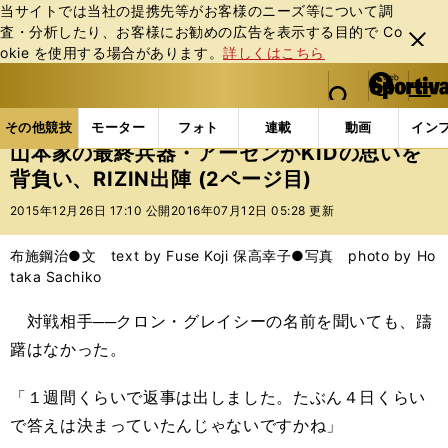
当サイトでは当社の提携先等がお客様のニーズ等について調
査・分析したり、お客様にお勧めの広告を表⽰する⽬的で Co
閉じ
okie を使⽤する場合があります。
詳しくはこちら
る
マイペ
web Sportiva (webスポルティーバ)
検索
メニュ
we
ー
その他競技の記事一覧
格闘技
その他
山本家の最
b
ジ
その他競技
モーター
フォト
連載
動画
イン
ス
山本家の最終兵器・アーセンがKIDの思いを
ポ
背負い、RIZIN出陣 (2ページ目)
ル
テ
2015年12月26日 17:10 公開
2016年07月12日 05:28 更新
ィ
ー
布施鋼治●文 text by Fuse Koji 保高幸子●写真 photo by Ho
バ
taka Sachiko
対戦相手──クロン・グレイシーの名前を聞いても、躊
躇はなかった。
「１週間くらいで返事は出しました。たぶん４日くらい
で答えは決まっていたんじゃないですかね」