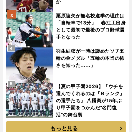
か
栗原陵矢が無名校進学の理由は
3
「自転車で13分」 春江工出身
として最初で最後のプロ野球選
手となった
4
羽生結弦が一時は諦めたソチ五
輪の金メダル「五輪の本当の怖
さを知った......」
5
【夏の甲子園2026】「ウチを
選んでくれるのは『Ｂランク』
の選手たち」 八幡商が15年ぶ
り甲子園をつかんだ"名門復
活"の舞台裏
もっと見る