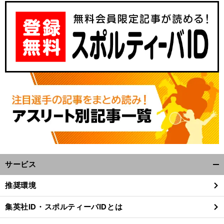
サービス
開
く/
推奨環境
閉
じ
集英社ID・スポルティーバIDとは
る