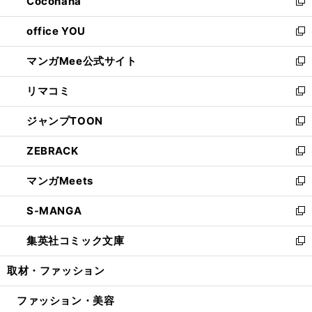
Cocohana
く
で
ド
い
新
開
ウ
ウ
し
office YOU
く
で
ィ
い
新
開
ン
ウ
し
マンガMee公式サイト
く
ド
ィ
い
新
ウ
ン
ウ
し
リマコミ
で
ド
ィ
い
新
開
ウ
ン
ウ
し
ジャンプTOON
く
で
ド
ィ
い
新
開
ウ
ン
ウ
し
ZEBRACK
く
で
ド
ィ
い
新
開
ウ
ン
ウ
し
マンガMeets
く
で
ド
ィ
い
新
開
ウ
ン
ウ
し
S-MANGA
く
で
ド
ィ
い
新
開
ウ
ン
ウ
し
集英社コミック文庫
く
で
ド
ィ
い
新
開
ウ
ン
ウ
し
取材・ファッション
く
で
ド
ィ
い
開
ウ
ン
ウ
ファッション・美容
く
で
ド
ィ