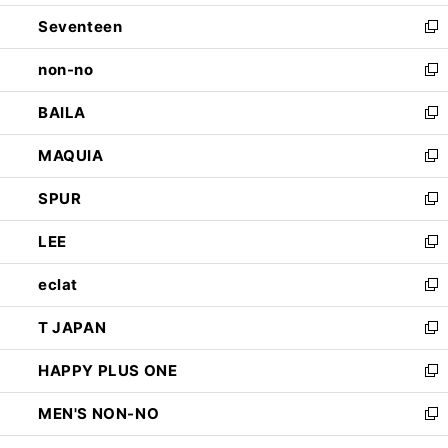
開
ウ
ン
Seventeen
く
で
ド
新
開
ウ
し
non-no
く
で
い
新
開
ウ
し
BAILA
く
ィ
い
新
ン
ウ
し
MAQUIA
ド
ィ
い
新
ウ
ン
ウ
し
SPUR
で
ド
ィ
い
新
開
ウ
ン
ウ
し
LEE
く
で
ド
ィ
い
新
開
ウ
ン
ウ
し
eclat
く
で
ド
ィ
い
新
開
ウ
ン
ウ
し
T JAPAN
く
で
ド
ィ
い
新
開
ウ
ン
ウ
し
HAPPY PLUS ONE
く
で
ド
ィ
い
新
開
ウ
ン
ウ
し
MEN'S NON-NO
く
で
ド
ィ
い
新
開
ウ
ン
ウ
し