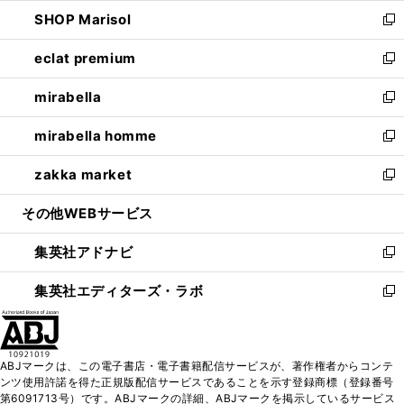
ウ
ン
ウ
し
SHOP Marisol
く
で
ド
ィ
い
新
開
ウ
ン
ウ
し
eclat premium
く
で
ド
ィ
い
新
開
ウ
ン
ウ
し
mirabella
く
で
ド
ィ
い
新
開
ウ
ン
ウ
し
mirabella homme
く
で
ド
ィ
い
新
開
ウ
ン
ウ
し
zakka market
く
で
ド
ィ
い
新
開
ウ
ン
ウ
し
その他WEBサービス
く
で
ド
ィ
い
開
ウ
ン
ウ
集英社アドナビ
く
で
ド
ィ
新
開
ウ
ン
し
集英社エディターズ・ラボ
く
で
ド
い
新
開
ウ
ウ
し
く
で
ィ
い
開
ン
ウ
ABJマークは、この電子書店・電子書籍配信サービスが、著作権者からコンテ
く
ド
ィ
ンツ使用許諾を得た正規版配信サービスであることを示す登録商標（登録番号
ウ
ン
第6091713号）です。ABJマークの詳細、ABJマークを掲示しているサービス