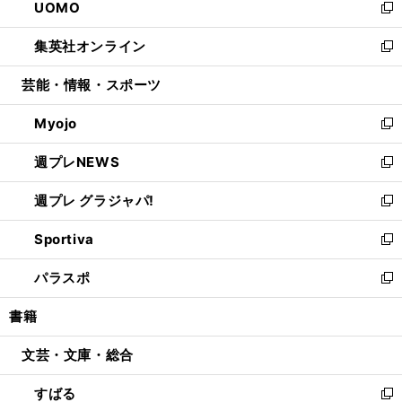
UOMO
く
で
ド
ィ
い
新
開
ウ
ン
ウ
し
集英社オンライン
く
で
ド
ィ
い
新
開
ウ
ン
ウ
し
芸能・情報・スポーツ
く
で
ド
ィ
い
開
ウ
ン
ウ
Myojo
く
で
ド
ィ
新
開
ウ
ン
し
週プレNEWS
く
で
ド
い
新
開
ウ
ウ
し
週プレ グラジャパ!
く
で
ィ
い
新
開
ン
ウ
し
Sportiva
く
ド
ィ
い
新
ウ
ン
ウ
し
パラスポ
で
ド
ィ
い
新
開
ウ
ン
ウ
し
書籍
く
で
ド
ィ
い
開
ウ
ン
ウ
文芸・文庫・総合
く
で
ド
ィ
開
ウ
ン
すばる
く
で
ド
新