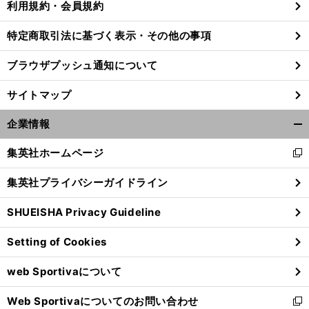
利用規約・会員規約
特定商取引法に基づく表示・その他の事項
ブラウザプッシュ通知について
サイトマップ
企業情報
開
く/
集英社ホームページ
新
閉
し
じ
集英社プライバシーガイドライン
い
る
ウ
SHUEISHA Privacy Guideline
ィ
前
へ
ン
Setting of Cookies
ド
ウ
web Sportivaについて
で
開
Web Sportivaについてのお問い合わせ
く
新