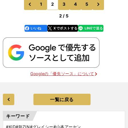
分なりに立てた対策もあるけど、対策を練りすぎて
次
1
2
3
4
5
のページへ
のページへ
相手に合わせたら
前
2 / 5
いいね
Xでポストする
LINEで送る
line
faceboo
x
k
Googleの「優先ソース」について
一覧に戻る
キーワード
#KID
#RIZIN
#グレイシー
#山本アーセン