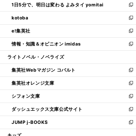
1日5分で、明日は変わる よみタイ yomitai
で
ド
ィ
い
新
開
ウ
ン
ウ
し
kotoba
く
で
ド
ィ
い
新
開
ウ
ン
ウ
し
e!集英社
く
で
ド
ィ
い
新
開
ウ
ン
ウ
し
情報・知識＆オピニオン imidas
く
で
ド
ィ
い
新
開
ウ
ン
ウ
し
ライトノベル・ノベライズ
く
で
ド
ィ
い
開
ウ
ン
ウ
集英社Webマガジン コバルト
く
で
ド
ィ
新
開
ウ
ン
し
集英社オレンジ文庫
く
で
ド
い
新
開
ウ
ウ
し
シフォン文庫
く
で
ィ
い
新
開
ン
ウ
し
ダッシュエックス文庫公式サイト
く
ド
ィ
い
新
ウ
ン
ウ
し
JUMP j-BOOKS
で
ド
ィ
い
新
開
ウ
ン
ウ
し
キッズ
く
で
ド
ィ