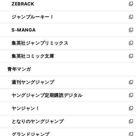
ZEBRACK
く
で
ド
ィ
い
新
開
ウ
ン
ウ
し
ジャンプルーキー！
く
で
ド
ィ
い
新
開
ウ
ン
ウ
し
S-MANGA
く
で
ド
ィ
い
新
開
ウ
ン
ウ
し
集英社ジャンプリミックス
く
で
ド
ィ
い
新
開
ウ
ン
ウ
し
集英社コミック文庫
く
で
ド
ィ
い
新
開
ウ
ン
ウ
し
青年マンガ
く
で
ド
ィ
い
開
ウ
ン
ウ
週刊ヤングジャンプ
く
で
ド
ィ
新
開
ウ
ン
し
ヤングジャンプ定期購読デジタル
く
で
ド
い
新
開
ウ
ウ
し
ヤンジャン！
く
で
ィ
い
新
開
ン
ウ
し
となりのヤングジャンプ
く
ド
ィ
い
新
ウ
ン
ウ
し
グランドジャンプ
で
ド
ィ
い
新