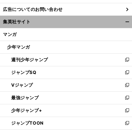
し
広告についてのお問い合わせ
い
ウ
集英社サイト
ィ
開
ン
く/
マンガ
ド
閉
ウ
じ
少年マンガ
で
る
開
週刊少年ジャンプ
く
新
し
ジャンプSQ
い
新
ウ
し
Vジャンプ
ィ
い
新
ン
ウ
し
最強ジャンプ
ド
ィ
い
新
ウ
ン
ウ
し
少年ジャンプ+
で
ド
ィ
い
新
開
ウ
ン
ウ
し
ジャンプTOON
く
で
ド
ィ
い
新
開
ウ
ン
ウ
し