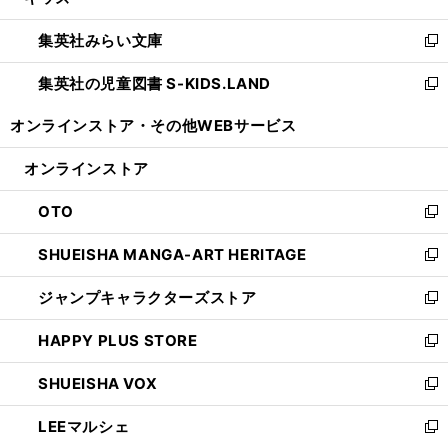
い
開
ウ
ン
ウ
集英社みらい文庫
く
で
ド
ィ
新
開
ウ
ン
し
集英社の児童図書 S-KIDS.LAND
く
で
ド
い
新
開
ウ
ウ
し
オンラインストア・
その他WEBサービス
く
で
ィ
い
開
ン
ウ
オンラインストア
く
ド
ィ
ウ
ン
OTO
で
ド
新
開
ウ
し
SHUEISHA MANGA-ART HERITAGE
く
で
い
新
開
ウ
し
ジャンプキャラクターズストア
く
ィ
い
新
ン
ウ
し
HAPPY PLUS STORE
ド
ィ
い
新
ウ
ン
ウ
し
SHUEISHA VOX
で
ド
ィ
い
新
開
ウ
ン
ウ
し
LEEマルシェ
く
で
ド
ィ
い
新
開