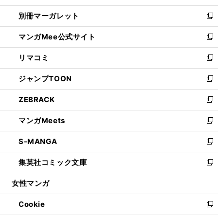
開
ウ
ウ
し
別冊マーガレット
く
で
ィ
い
新
開
ン
ウ
し
マンガMee公式サイト
く
ド
ィ
い
新
ウ
ン
ウ
し
リマコミ
で
ド
ィ
い
新
開
ウ
ン
ウ
し
ジャンプTOON
く
で
ド
ィ
い
新
開
ウ
ン
ウ
し
ZEBRACK
く
で
ド
ィ
い
新
開
ウ
ン
ウ
し
マンガMeets
く
で
ド
ィ
い
新
開
ウ
ン
ウ
し
S-MANGA
く
で
ド
ィ
い
新
開
ウ
ン
ウ
し
集英社コミック文庫
く
で
ド
ィ
い
新
開
ウ
ン
ウ
し
女性マンガ
く
で
ド
ィ
い
開
ウ
ン
ウ
Cookie
く
で
ド
ィ
新
開
ウ
ン
し