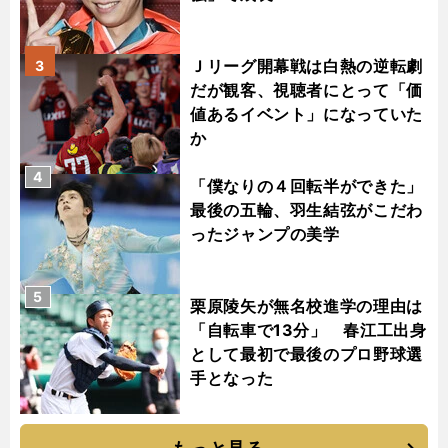
Ｊリーグ開幕戦は白熱の逆転劇
3
だが観客、視聴者にとって「価
値あるイベント」になっていた
か
4
「僕なりの４回転半ができた」
最後の五輪、羽生結弦がこだわ
ったジャンプの美学
5
栗原陵矢が無名校進学の理由は
「自転車で13分」 春江工出身
として最初で最後のプロ野球選
手となった