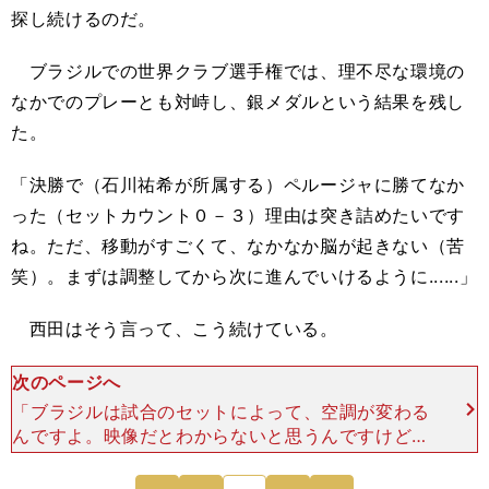
探し続けるのだ。
ブラジルでの世界クラブ選手権では、理不尽な環境の
なかでのプレーとも対峙し、銀メダルという結果を残し
た。
「決勝で（石川祐希が所属する）ペルージャに勝てなか
った（セットカウント０－３）理由は突き詰めたいです
ね。ただ、移動がすごくて、なかなか脳が起きない（苦
笑）。まずは調整してから次に進んでいけるように......」
西田はそう言って、こう続けている。
次のページへ
「ブラジルは試合のセットによって、空調が変わる
んですよ。映像だとわからないと思うんですけど、
たとえば僕らの決勝のペルージャとの試合、１、２
セットは追い風だったんですが、３セット目はチェ
次