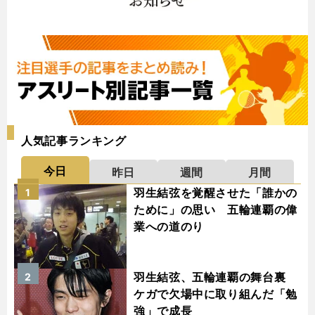
人気記事ランキング
今日
昨日
週間
月間
羽生結弦を覚醒させた「誰かの
1
ために」の思い 五輪連覇の偉
業への道のり
羽生結弦、五輪連覇の舞台裏
2
ケガで欠場中に取り組んだ「勉
強」で成長