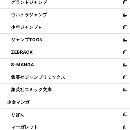
グランドジャンプ
で
ド
ィ
い
新
開
ウ
ン
ウ
し
ウルトラジャンプ
く
で
ド
ィ
い
新
開
ウ
ン
ウ
し
少年ジャンプ+
く
で
ド
ィ
い
新
開
ウ
ン
ウ
し
ジャンプTOON
く
で
ド
ィ
い
新
開
ウ
ン
ウ
し
ZEBRACK
く
で
ド
ィ
い
新
開
ウ
ン
ウ
し
S-MANGA
く
で
ド
ィ
い
新
開
ウ
ン
ウ
し
集英社ジャンプリミックス
く
で
ド
ィ
い
新
開
ウ
ン
ウ
し
集英社コミック文庫
く
で
ド
ィ
い
新
開
ウ
ン
ウ
し
少女マンガ
く
で
ド
ィ
い
開
ウ
ン
ウ
りぼん
く
で
ド
ィ
新
開
ウ
ン
し
マーガレット
く
で
ド
い
新