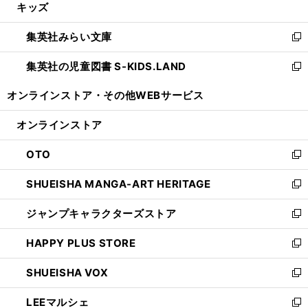
キッズ
く
で
ド
ィ
い
開
ウ
ン
ウ
集英社みらい文庫
く
で
ド
ィ
新
開
ウ
ン
し
集英社の児童図書 S-KIDS.LAND
く
で
ド
い
新
開
ウ
ウ
し
オンラインストア・
その他WEBサービス
く
で
ィ
い
開
ン
ウ
オンラインストア
く
ド
ィ
ウ
ン
OTO
で
ド
新
開
ウ
し
SHUEISHA MANGA-ART HERITAGE
く
で
い
新
開
ウ
し
ジャンプキャラクターズストア
く
ィ
い
新
ン
ウ
し
HAPPY PLUS STORE
ド
ィ
い
新
ウ
ン
ウ
し
SHUEISHA VOX
で
ド
ィ
い
新
開
ウ
ン
ウ
し
LEEマルシェ
く
で
ド
ィ
い
新