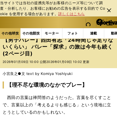
当サイトでは当社の提携先等がお客様のニーズ等について調
査・分析したり、お客様にお勧めの広告を表⽰する⽬的で Co
閉じ
okie を使⽤する場合があります。
詳しくはこちら
る
マイペ
web Sportiva (webスポルティーバ)
検索
メニュ
we
ー
その他球技の記事一覧
バレー
【男子バレー】西田有
b
ジ
その他球技
その他競技
モーター
フォト
連載
動
ス
【男子バレー】西田有志「24時間じゃ足りな
ポ
いくらい」 バレー「探求」の旅は今年も続く
ル
(2ページ目)
テ
ィ
2026年01月09日 10:00 公開
2026年01月09日 10:02 更新
ー
バ
小宮良之●文 text by Komiya Yoshiyuki
【理不尽な環境のなかでプレー】
西田の言葉は禅問答のようだった。言葉を尽くすこと
で、言葉以上の「考えるよりも感じる」という境地に立
とうとしているのかもしれない。