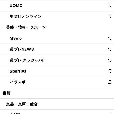
ウ
ン
ウ
し
UOMO
く
で
ド
ィ
い
新
開
ウ
ン
ウ
し
集英社オンライン
く
で
ド
ィ
い
新
開
ウ
ン
ウ
し
芸能・情報・スポーツ
く
で
ド
ィ
い
開
ウ
ン
ウ
Myojo
く
で
ド
ィ
新
開
ウ
ン
し
週プレNEWS
く
で
ド
い
新
開
ウ
ウ
し
週プレ グラジャパ!
く
で
ィ
い
新
開
ン
ウ
し
Sportiva
く
ド
ィ
い
新
ウ
ン
ウ
し
パラスポ
で
ド
ィ
い
新
開
ウ
ン
ウ
し
書籍
く
で
ド
ィ
い
開
ウ
ン
ウ
文芸・文庫・総合
く
で
ド
ィ
開
ウ
ン