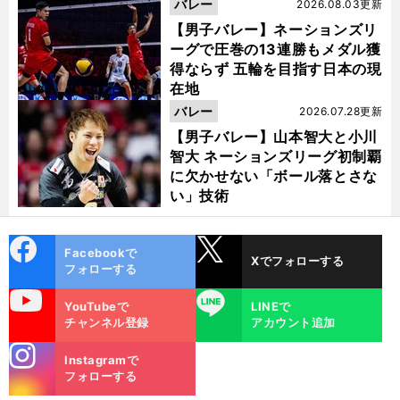
バレー
2026.08.03更新
【男子バレー】ネーションズリ
ーグで圧巻の13連勝もメダル獲
得ならず 五輪を目指す日本の現
在地
バレー
2026.07.28更新
【男子バレー】山本智大と小川
智大 ネーションズリーグ初制覇
に欠かせない「ボール落とさな
い」技術
cebo
X
Facebookで
Xでフォローする
ok
フォローする
uTube
LINE
YouTubeで
LINEで
チャンネル登録
アカウント追加
stagra
Instagramで
m
フォローする