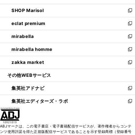
開
ウ
ン
ウ
し
SHOP Marisol
く
で
ド
ィ
い
新
開
ウ
ン
ウ
し
eclat premium
く
で
ド
ィ
い
新
開
ウ
ン
ウ
し
mirabella
く
で
ド
ィ
い
新
開
ウ
ン
ウ
し
mirabella homme
く
で
ド
ィ
い
新
開
ウ
ン
ウ
し
zakka market
く
で
ド
ィ
い
新
開
ウ
ン
ウ
し
その他WEBサービス
く
で
ド
ィ
い
開
ウ
ン
ウ
集英社アドナビ
く
で
ド
ィ
新
開
ウ
ン
し
集英社エディターズ・ラボ
く
で
ド
い
新
開
ウ
ウ
し
く
で
ィ
い
開
ン
ウ
ABJマークは、この電子書店・電子書籍配信サービスが、著作権者からコンテ
く
ド
ィ
ンツ使用許諾を得た正規版配信サービスであることを示す登録商標（登録番号
ウ
ン