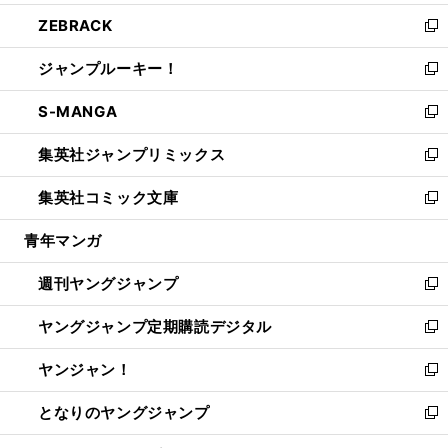
開
ウ
ン
ウ
し
ZEBRACK
く
で
ド
ィ
い
新
開
ウ
ン
ウ
し
ジャンプルーキー！
く
で
ド
ィ
い
新
開
ウ
ン
ウ
し
S-MANGA
く
で
ド
ィ
い
新
開
ウ
ン
ウ
し
集英社ジャンプリミックス
く
で
ド
ィ
い
新
開
ウ
ン
ウ
し
集英社コミック文庫
く
で
ド
ィ
い
新
開
ウ
ン
ウ
し
青年マンガ
く
で
ド
ィ
い
開
ウ
ン
ウ
週刊ヤングジャンプ
く
で
ド
ィ
新
開
ウ
ン
し
ヤングジャンプ定期購読デジタル
く
で
ド
い
新
開
ウ
ウ
し
ヤンジャン！
く
で
ィ
い
新
開
ン
ウ
し
となりのヤングジャンプ
く
ド
ィ
い
新
ウ
ン
ウ
し