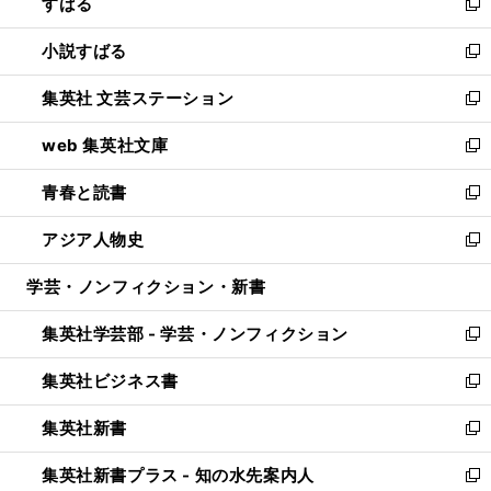
すばる
く
で
ド
新
開
ウ
し
小説すばる
く
で
い
新
開
ウ
し
集英社 文芸ステーション
く
ィ
い
新
ン
ウ
し
web 集英社文庫
ド
ィ
い
新
ウ
ン
ウ
し
青春と読書
で
ド
ィ
い
新
開
ウ
ン
ウ
し
アジア人物史
く
で
ド
ィ
い
新
開
ウ
ン
ウ
し
学芸・ノンフィクション・新書
く
で
ド
ィ
い
開
ウ
ン
ウ
集英社学芸部 - 学芸・ノンフィクション
く
で
ド
ィ
新
開
ウ
ン
し
集英社ビジネス書
く
で
ド
い
新
開
ウ
ウ
し
集英社新書
く
で
ィ
い
新
開
ン
ウ
し
集英社新書プラス - 知の水先案内人
く
ド
ィ
い
新