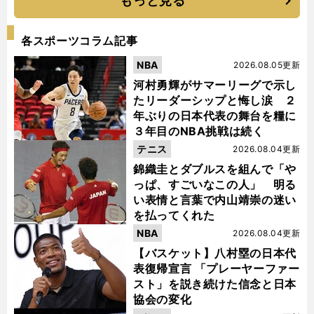
もっと見る
各スポーツコラム記事
NBA
2026.08.05更新
河村勇輝がサマーリーグで示し
たリーダーシップと悔し涙 ２
年ぶりの日本代表の舞台を糧に
３年目のNBA挑戦は続く
テニス
2026.08.04更新
錦織圭とダブルスを組んで「や
っぱ、すごいなこの人」 明る
い表情と言葉で内山靖崇の迷い
を払ってくれた
NBA
2026.08.04更新
【バスケット】八村塁の日本代
表復帰宣言 「プレーヤーファー
スト」を説き続けた信念と日本
協会の変化