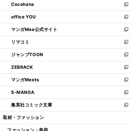
Cocohana
く
で
ド
い
新
開
ウ
ウ
し
office YOU
く
で
ィ
い
新
開
ン
ウ
し
マンガMee公式サイト
く
ド
ィ
い
新
ウ
ン
ウ
し
リマコミ
で
ド
ィ
い
新
開
ウ
ン
ウ
し
ジャンプTOON
く
で
ド
ィ
い
新
開
ウ
ン
ウ
し
ZEBRACK
く
で
ド
ィ
い
新
開
ウ
ン
ウ
し
マンガMeets
く
で
ド
ィ
い
新
開
ウ
ン
ウ
し
S-MANGA
く
で
ド
ィ
い
新
開
ウ
ン
ウ
し
集英社コミック文庫
く
で
ド
ィ
い
新
開
ウ
ン
ウ
し
取材・ファッション
く
で
ド
ィ
い
開
ウ
ン
ウ
ファッション・美容
く
で
ド
ィ