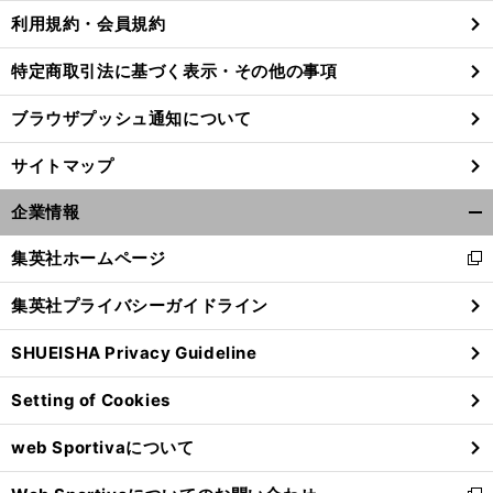
利用規約・会員規約
特定商取引法に基づく表示・その他の事項
前
へ
ブラウザプッシュ通知について
サイトマップ
企業情報
開
く/
集英社ホームページ
新
閉
し
じ
集英社プライバシーガイドライン
い
る
ウ
SHUEISHA Privacy Guideline
ィ
ン
Setting of Cookies
ド
ウ
web Sportivaについて
で
開