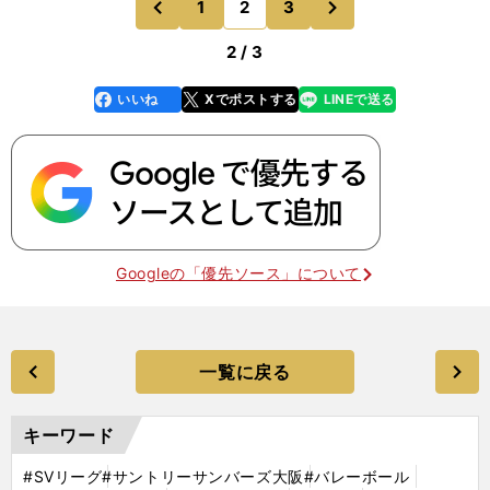
1
2
3
のページへ
のページへ
ンジコートしたら
前
2 / 3
いいね
Xでポストする
LINEで送る
line
faceboo
x
k
Googleの「優先ソース」について
一覧に戻る
キーワード
#SVリーグ
#サントリーサンバーズ大阪
#バレーボール