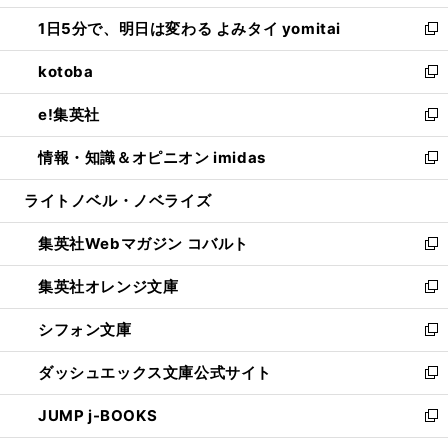
ウ
ン
ウ
し
1日5分で、明日は変わる よみタイ yomitai
で
ド
ィ
い
新
開
ウ
ン
ウ
し
kotoba
く
で
ド
ィ
い
新
開
ウ
ン
ウ
し
e!集英社
く
で
ド
ィ
い
新
開
ウ
ン
ウ
し
情報・知識＆オピニオン imidas
く
で
ド
ィ
い
新
開
ウ
ン
ウ
し
ライトノベル・ノベライズ
く
で
ド
ィ
い
開
ウ
ン
ウ
集英社Webマガジン コバルト
く
で
ド
ィ
新
開
ウ
ン
し
集英社オレンジ文庫
く
で
ド
い
新
開
ウ
ウ
し
シフォン文庫
く
で
ィ
い
新
開
ン
ウ
し
ダッシュエックス文庫公式サイト
く
ド
ィ
い
新
ウ
ン
ウ
し
JUMP j-BOOKS
で
ド
ィ
い
新
開
ウ
ン
ウ
し