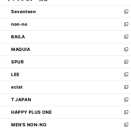
開
ウ
ン
Seventeen
く
で
ド
新
開
ウ
し
non-no
く
で
い
新
開
ウ
し
BAILA
く
ィ
い
新
ン
ウ
し
MAQUIA
ド
ィ
い
新
ウ
ン
ウ
し
SPUR
で
ド
ィ
い
新
開
ウ
ン
ウ
し
LEE
く
で
ド
ィ
い
新
開
ウ
ン
ウ
し
eclat
く
で
ド
ィ
い
新
開
ウ
ン
ウ
し
T JAPAN
く
で
ド
ィ
い
新
開
ウ
ン
ウ
し
HAPPY PLUS ONE
く
で
ド
ィ
い
新
開
ウ
ン
ウ
し
MEN'S NON-NO
く
で
ド
ィ
い
新
開