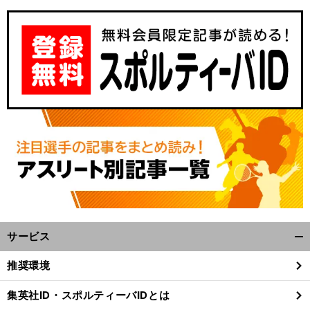
サービス
開
く/
推奨環境
閉
じ
集英社ID・スポルティーバIDとは
る