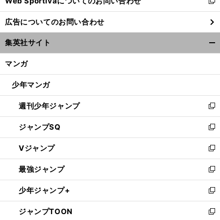
Web Sportivaについてのお問い合わせ
く
新
し
広告についてのお問い合わせ
い
ウ
集英社サイト
ィ
開
ン
く/
マンガ
ド
閉
ウ
じ
少年マンガ
で
る
開
週刊少年ジャンプ
く
新
し
ジャンプSQ
い
新
ウ
し
Vジャンプ
ィ
い
新
ン
ウ
し
最強ジャンプ
ド
ィ
い
新
ウ
ン
ウ
し
少年ジャンプ+
で
ド
ィ
い
新
開
ウ
ン
ウ
し
ジャンプTOON
く
で
ド
ィ
い
新