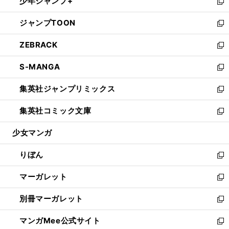
少年ジャンプ+
く
で
ド
ィ
い
新
開
ウ
ン
ウ
し
ジャンプTOON
く
で
ド
ィ
い
新
開
ウ
ン
ウ
し
ZEBRACK
く
で
ド
ィ
い
新
開
ウ
ン
ウ
し
S-MANGA
く
で
ド
ィ
い
新
開
ウ
ン
ウ
し
集英社ジャンプリミックス
く
で
ド
ィ
い
新
開
ウ
ン
ウ
し
集英社コミック文庫
く
で
ド
ィ
い
新
開
ウ
ン
ウ
し
少女マンガ
く
で
ド
ィ
い
開
ウ
ン
ウ
りぼん
く
で
ド
ィ
新
開
ウ
ン
し
マーガレット
く
で
ド
い
新
開
ウ
ウ
し
別冊マーガレット
く
で
ィ
い
新
開
ン
ウ
し
マンガMee公式サイト
く
ド
ィ
い
新