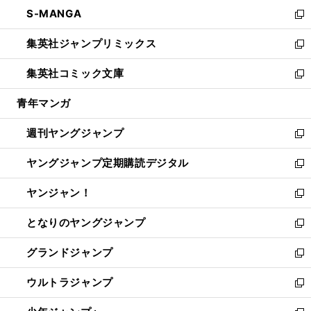
ン
ウ
し
S-MANGA
く
で
ド
ィ
い
新
開
ウ
ン
ウ
し
集英社ジャンプリミックス
く
で
ド
ィ
い
新
開
ウ
ン
ウ
し
集英社コミック文庫
く
で
ド
ィ
い
新
開
ウ
ン
ウ
し
青年マンガ
く
で
ド
ィ
い
開
ウ
ン
ウ
週刊ヤングジャンプ
く
で
ド
ィ
新
開
ウ
ン
し
ヤングジャンプ定期購読デジタル
く
で
ド
い
新
開
ウ
ウ
し
ヤンジャン！
く
で
ィ
い
新
開
ン
ウ
し
となりのヤングジャンプ
く
ド
ィ
い
新
ウ
ン
ウ
し
グランドジャンプ
で
ド
ィ
い
新
開
ウ
ン
ウ
し
ウルトラジャンプ
く
で
ド
ィ
い
新
開
ウ
ン
ウ
し