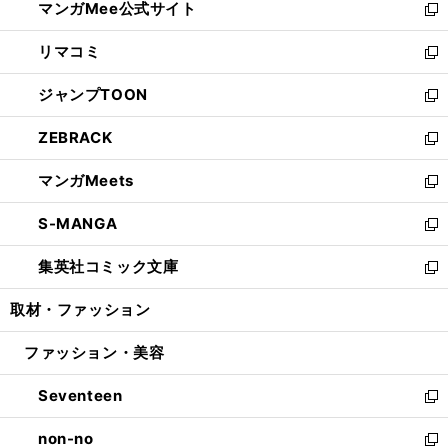
マンガMee公式サイト
く
ド
ィ
い
新
ウ
ン
ウ
し
リマコミ
で
ド
ィ
い
新
開
ウ
ン
ウ
し
ジャンプTOON
く
で
ド
ィ
い
新
開
ウ
ン
ウ
し
ZEBRACK
く
で
ド
ィ
い
新
開
ウ
ン
ウ
し
マンガMeets
く
で
ド
ィ
い
新
開
ウ
ン
ウ
し
S-MANGA
く
で
ド
ィ
い
新
開
ウ
ン
ウ
し
集英社コミック文庫
く
で
ド
ィ
い
新
開
ウ
ン
ウ
し
取材・ファッション
く
で
ド
ィ
い
開
ウ
ン
ウ
ファッション・美容
く
で
ド
ィ
開
ウ
ン
Seventeen
く
で
ド
新
開
ウ
し
non-no
く
で
い
新