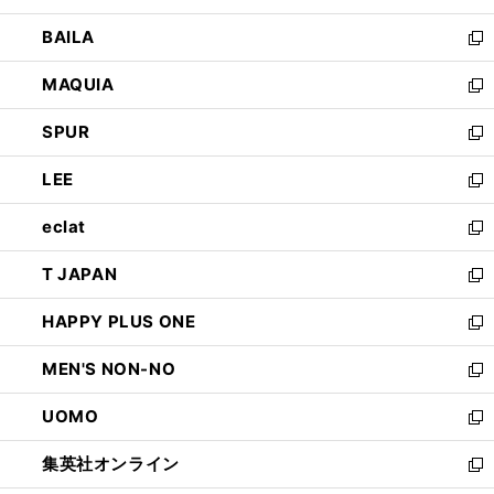
開
ウ
し
BAILA
く
ィ
い
新
ン
ウ
し
MAQUIA
ド
ィ
い
新
ウ
ン
ウ
し
SPUR
で
ド
ィ
い
新
開
ウ
ン
ウ
し
LEE
く
で
ド
ィ
い
新
開
ウ
ン
ウ
し
eclat
く
で
ド
ィ
い
新
開
ウ
ン
ウ
し
T JAPAN
く
で
ド
ィ
い
新
開
ウ
ン
ウ
し
HAPPY PLUS ONE
く
で
ド
ィ
い
新
開
ウ
ン
ウ
し
MEN'S NON-NO
く
で
ド
ィ
い
新
開
ウ
ン
ウ
し
UOMO
く
で
ド
ィ
い
新
開
ウ
ン
ウ
し
集英社オンライン
く
で
ド
ィ
い
新
開
ウ
ン
ウ
し