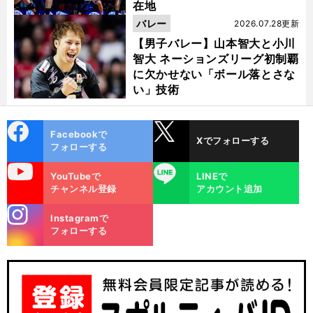
在地
バレー
2026.07.28更新
【男子バレー】山本智大と小川
智大 ネーションズリーグ初制覇
に欠かせない「ボール落とさな
い」技術
cebo
X
Facebookで
Xでフォローする
ok
フォローする
uTube
LINE
YouTubeで
LINEで
チャンネル登録
アカウント追加
stagra
Instagramで
m
フォローする