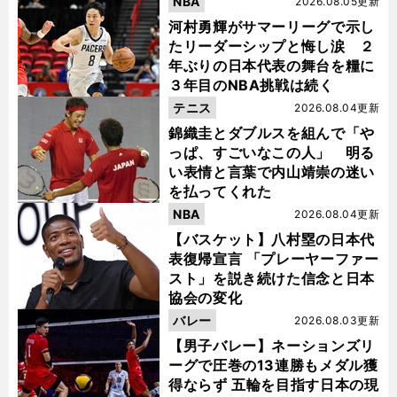
NBA
2026.08.05更新
河村勇輝がサマーリーグで示し
たリーダーシップと悔し涙 ２
年ぶりの日本代表の舞台を糧に
３年目のNBA挑戦は続く
テニス
2026.08.04更新
錦織圭とダブルスを組んで「や
っぱ、すごいなこの人」 明る
い表情と言葉で内山靖崇の迷い
を払ってくれた
NBA
2026.08.04更新
【バスケット】八村塁の日本代
表復帰宣言 「プレーヤーファー
スト」を説き続けた信念と日本
協会の変化
バレー
2026.08.03更新
【男子バレー】ネーションズリ
ーグで圧巻の13連勝もメダル獲
得ならず 五輪を目指す日本の現