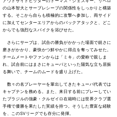
アウトサイドヒッターのトーマス・ジェスキー、リベロ
の山本智大とサーブレシーブの関係性をしっかりと構築
する。そこから自らも積極的に攻撃へ参加し、両サイド
に加えてセンターエリアからのバックアタックと、どこ
からでも強烈なスパイクを浴びせた。
さらにサーブは、試合の勝負がかかった場面で鋭さに
磨きがかかり、豪快かつ鮮やかに得点を奪ってみせた。
チームメートやファンからは「ミキ」の愛称で親しま
れ、試合前にはまさにキューバといった陽気な立ち居振
る舞いで、チームのムードを盛り上げた。
数々の名プレーヤーを輩出してきたキューバ代表では
キャプテンを務める。また、来日する前にプレーしてい
たブラジルの強豪・クルゼイロ在籍時には世界クラブ選
手権で優勝を果たした実績を持つ。そうした豊富な経験
を、このSVリーグでも存分に発揮。