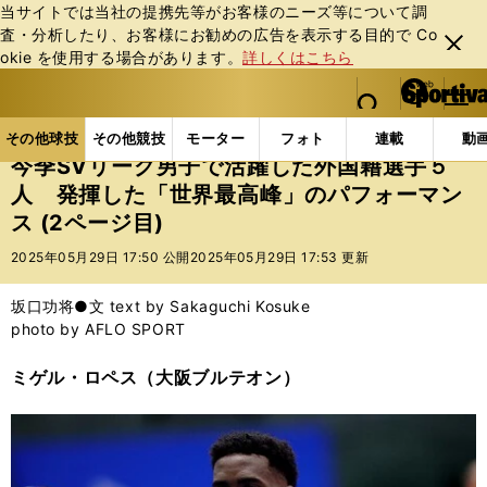
当サイトでは当社の提携先等がお客様のニーズ等について調
査・分析したり、お客様にお勧めの広告を表⽰する⽬的で Co
閉じ
okie を使⽤する場合があります。
詳しくはこちら
る
マイペ
web Sportiva (webスポルティーバ)
検索
メニュ
we
ー
その他球技の記事一覧
バレー
今季SVリーグ男子で
b
ジ
その他球技
その他競技
モーター
フォト
連載
動
ス
今季SVリーグ男子で活躍した外国籍選手５
ポ
人 発揮した「世界最高峰」のパフォーマン
ル
ス (2ページ目)
テ
ィ
2025年05月29日 17:50 公開
2025年05月29日 17:53 更新
ー
バ
坂口功将●文 text by Sakaguchi Kosuke
photo by AFLO SPORT
ミゲル・ロペス（大阪ブルテオン）