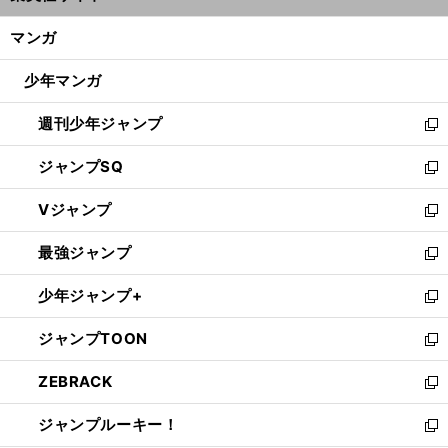
開
ン
く/
マンガ
ド
閉
ウ
じ
少年マンガ
で
る
開
週刊少年ジャンプ
く
新
し
ジャンプSQ
い
新
ウ
し
Vジャンプ
ィ
い
新
ン
ウ
し
最強ジャンプ
ド
ィ
い
新
ウ
ン
ウ
し
少年ジャンプ+
で
ド
ィ
い
新
開
ウ
ン
ウ
し
ジャンプTOON
く
で
ド
ィ
い
新
開
ウ
ン
ウ
し
ZEBRACK
く
で
ド
ィ
い
新
開
ウ
ン
ウ
し
ジャンプルーキー！
く
で
ド
ィ
い
新
開
ウ