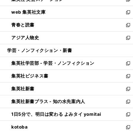
ィ
い
新
ン
ウ
し
web 集英社文庫
ド
ィ
い
新
ウ
ン
ウ
し
青春と読書
で
ド
ィ
い
新
開
ウ
ン
ウ
し
アジア人物史
く
で
ド
ィ
い
新
開
ウ
ン
ウ
し
学芸・ノンフィクション・新書
く
で
ド
ィ
い
開
ウ
ン
ウ
集英社学芸部 - 学芸・ノンフィクション
く
で
ド
ィ
新
開
ウ
ン
し
集英社ビジネス書
く
で
ド
い
新
開
ウ
ウ
し
集英社新書
く
で
ィ
い
新
開
ン
ウ
し
集英社新書プラス - 知の水先案内人
く
ド
ィ
い
新
ウ
ン
ウ
し
1日5分で、明日は変わる よみタイ yomitai
で
ド
ィ
い
新
開
ウ
ン
ウ
し
kotoba
く
で
ド
ィ
い
新