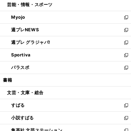
芸能・情報・スポーツ
く
で
ド
ィ
い
開
ウ
ン
ウ
Myojo
く
で
ド
ィ
新
開
ウ
ン
し
週プレNEWS
く
で
ド
い
新
開
ウ
ウ
し
週プレ グラジャパ!
く
で
ィ
い
新
開
ン
ウ
し
Sportiva
く
ド
ィ
い
新
ウ
ン
ウ
し
パラスポ
で
ド
ィ
い
新
開
ウ
ン
ウ
し
書籍
く
で
ド
ィ
い
開
ウ
ン
ウ
文芸・文庫・総合
く
で
ド
ィ
開
ウ
ン
すばる
く
で
ド
新
開
ウ
し
小説すばる
く
で
い
新
開
ウ
し
集英社 文芸ステーション
く