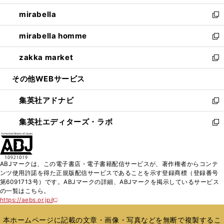
開
ウ
ン
ウ
し
mirabella
く
で
ド
ィ
い
新
開
ウ
ン
ウ
し
mirabella homme
く
で
ド
ィ
い
新
開
ウ
ン
ウ
し
zakka market
く
で
ド
ィ
い
新
開
ウ
ン
ウ
し
その他WEBサービス
く
で
ド
ィ
い
開
ウ
ン
ウ
集英社アドナビ
く
で
ド
ィ
新
開
ウ
ン
し
集英社エディターズ・ラボ
く
で
ド
い
新
開
ウ
ウ
し
く
で
ィ
い
開
ン
ウ
ABJマークは、この電子書店・電子書籍配信サービスが、著作権者からコンテ
く
ド
ィ
ンツ使用許諾を得た正規版配信サービスであることを示す登録商標（登録番号
ウ
ン
第6091713号）です。ABJマークの詳細、ABJマークを掲示しているサービス
で
ド
の一覧はこちら。
開
ウ
https://aebs.or.jp/
新
く
で
し
い
開
本ホームページに記載の文章・画像・写真などを無断で複製するこ