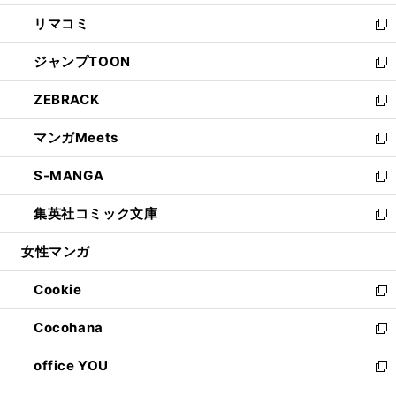
ウ
ン
ウ
し
リマコミ
で
ド
ィ
い
新
開
ウ
ン
ウ
し
ジャンプTOON
く
で
ド
ィ
い
新
開
ウ
ン
ウ
し
ZEBRACK
く
で
ド
ィ
い
新
開
ウ
ン
ウ
し
マンガMeets
く
で
ド
ィ
い
新
開
ウ
ン
ウ
し
S-MANGA
く
で
ド
ィ
い
新
開
ウ
ン
ウ
し
集英社コミック文庫
く
で
ド
ィ
い
新
開
ウ
ン
ウ
し
女性マンガ
く
で
ド
ィ
い
開
ウ
ン
ウ
Cookie
く
で
ド
ィ
新
開
ウ
ン
し
Cocohana
く
で
ド
い
新
開
ウ
ウ
し
office YOU
く
で
ィ
い
新
開
ン
ウ
し