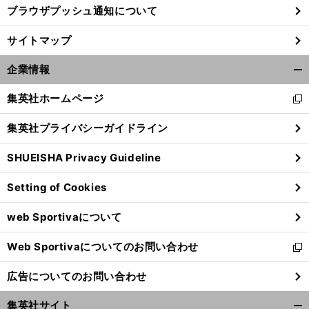
ブラウザプッシュ通知について
前
サイトマップ
へ
企業情報
開
く/
集英社ホームページ
新
閉
し
じ
集英社プライバシーガイドライン
い
る
ウ
SHUEISHA Privacy Guideline
ィ
ン
Setting of Cookies
ド
ウ
web Sportivaについて
で
開
Web Sportivaについてのお問い合わせ
く
新
し
広告についてのお問い合わせ
い
ウ
集英社サイト
ィ