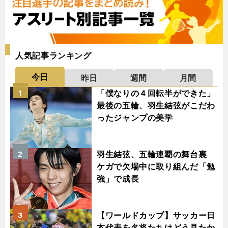
人気記事ランキング
今日
昨日
週間
月間
「僕なりの４回転半ができた」
1
最後の五輪、羽生結弦がこだわ
ったジャンプの美学
羽生結弦、五輪連覇の舞台裏
2
ケガで欠場中に取り組んだ「勉
強」で成長
【ワールドカップ】サッカー日
3
本代表を名将たちはどう見たか