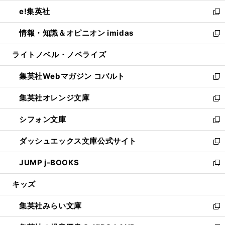
開
ウ
ン
ウ
し
e!集英社
く
で
ド
ィ
い
新
開
ウ
ン
ウ
し
情報・知識＆オピニオン imidas
く
で
ド
ィ
い
新
開
ウ
ン
ウ
し
ライトノベル・ノベライズ
く
で
ド
ィ
い
開
ウ
ン
ウ
集英社Webマガジン コバルト
く
で
ド
ィ
新
開
ウ
ン
し
集英社オレンジ文庫
く
で
ド
い
新
開
ウ
ウ
し
シフォン文庫
く
で
ィ
い
新
開
ン
ウ
し
ダッシュエックス文庫公式サイト
く
ド
ィ
い
新
ウ
ン
ウ
し
JUMP j-BOOKS
で
ド
ィ
い
新
開
ウ
ン
ウ
し
キッズ
く
で
ド
ィ
い
開
ウ
ン
ウ
集英社みらい文庫
く
で
ド
ィ
新
開
ウ
ン
し