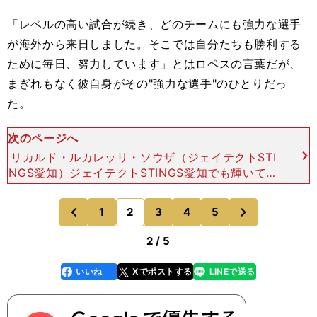
「レベルの高い試合が続き、どのチームにも強力な選手
が海外から来日しました。そこでは自分たちも勝利する
ために毎日、努力しています」とはロペスの言葉だが、
まぎれもなく彼自身がその"強力な選手"のひとりだっ
た。
次のページへ
リカルド・ルカレッリ・ソウザ（ジェイテクトSTI
NGS愛知）ジェイテクトSTINGS愛知でも輝いてい
たリカルド・ルカレッリ・ソウザ ミゲルのキュー
バと同じように、地球の反対側からやってきたアタ
次
1
2
3
4
5
のページへ
のページへ
ッカー
前
2 / 5
いいね
Xでポストする
LINEで送る
line
faceboo
x
k