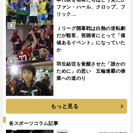
ファン・ハール、クロップ、フ
リック...
4
Ｊリーグ開幕戦は白熱の逆転劇
だが観客、視聴者にとって「価
値あるイベント」になっていた
か
5
羽生結弦を覚醒させた「誰かの
ために」の思い 五輪連覇の偉
業への道のり
もっと見る
各スポーツコラム記事