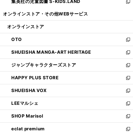
集英社の児童図書 S-KIDS.LAND
く
で
ド
い
新
開
ウ
ウ
し
オンラインストア・
その他WEBサービス
く
で
ィ
い
開
ン
ウ
オンラインストア
く
ド
ィ
ウ
ン
OTO
で
ド
新
開
ウ
し
SHUEISHA MANGA-ART HERITAGE
く
で
い
新
開
ウ
し
ジャンプキャラクターズストア
く
ィ
い
新
ン
ウ
し
HAPPY PLUS STORE
ド
ィ
い
新
ウ
ン
ウ
し
SHUEISHA VOX
で
ド
ィ
い
新
開
ウ
ン
ウ
し
LEEマルシェ
く
で
ド
ィ
い
新
開
ウ
ン
ウ
し
SHOP Marisol
く
で
ド
ィ
い
新
開
ウ
ン
ウ
し
eclat premium
く
で
ド
ィ
い
新