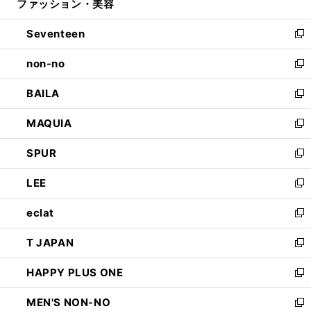
ファッション・美容
く
で
ド
ィ
開
ウ
ン
Seventeen
く
で
ド
新
開
ウ
し
non-no
く
で
い
新
開
ウ
し
BAILA
く
ィ
い
新
ン
ウ
し
MAQUIA
ド
ィ
い
新
ウ
ン
ウ
し
SPUR
で
ド
ィ
い
新
開
ウ
ン
ウ
し
LEE
く
で
ド
ィ
い
新
開
ウ
ン
ウ
し
eclat
く
で
ド
ィ
い
新
開
ウ
ン
ウ
し
T JAPAN
く
で
ド
ィ
い
新
開
ウ
ン
ウ
し
HAPPY PLUS ONE
く
で
ド
ィ
い
新
開
ウ
ン
ウ
し
MEN'S NON-NO
く
で
ド
ィ
い
新