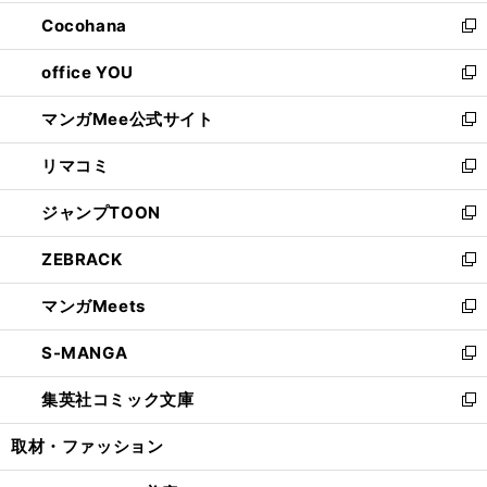
開
ウ
ン
し
Cocohana
く
で
ド
い
新
開
ウ
ウ
し
office YOU
く
で
ィ
い
新
開
ン
ウ
し
マンガMee公式サイト
く
ド
ィ
い
新
ウ
ン
ウ
し
リマコミ
で
ド
ィ
い
新
開
ウ
ン
ウ
し
ジャンプTOON
く
で
ド
ィ
い
新
開
ウ
ン
ウ
し
ZEBRACK
く
で
ド
ィ
い
新
開
ウ
ン
ウ
し
マンガMeets
く
で
ド
ィ
い
新
開
ウ
ン
ウ
し
S-MANGA
く
で
ド
ィ
い
新
開
ウ
ン
ウ
し
集英社コミック文庫
く
で
ド
ィ
い
新
開
ウ
ン
ウ
し
取材・ファッション
く
で
ド
ィ
い
開
ウ
ン
ウ