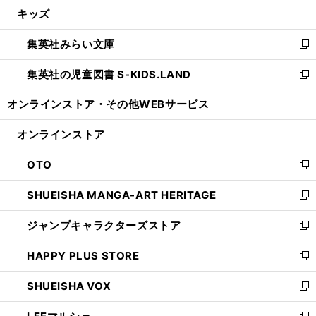
ウ
し
キッズ
く
で
ド
ィ
い
開
ウ
ン
ウ
集英社みらい文庫
く
で
ド
ィ
新
開
ウ
ン
し
集英社の児童図書 S-KIDS.LAND
く
で
ド
い
新
開
ウ
ウ
し
オンラインストア・
その他WEBサービス
く
で
ィ
い
開
ン
ウ
オンラインストア
く
ド
ィ
ウ
ン
OTO
で
ド
新
開
ウ
し
SHUEISHA MANGA-ART HERITAGE
く
で
い
新
開
ウ
し
ジャンプキャラクターズストア
く
ィ
い
新
ン
ウ
し
HAPPY PLUS STORE
ド
ィ
い
新
ウ
ン
ウ
し
SHUEISHA VOX
で
ド
ィ
い
新
開
ウ
ン
ウ
し
く