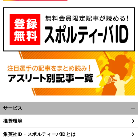
サービス
開
く/
推奨環境
閉
じ
集英社ID・スポルティーバIDとは
る