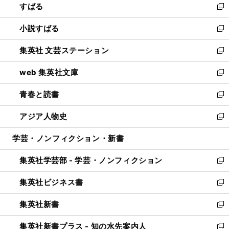
すばる
く
で
ド
新
開
ウ
し
小説すばる
く
で
い
新
開
ウ
し
集英社 文芸ステーション
く
ィ
い
新
ン
ウ
し
web 集英社文庫
ド
ィ
い
新
ウ
ン
ウ
し
青春と読書
で
ド
ィ
い
新
開
ウ
ン
ウ
し
アジア人物史
く
で
ド
ィ
い
新
開
ウ
ン
ウ
し
学芸・ノンフィクション・新書
く
で
ド
ィ
い
開
ウ
ン
ウ
集英社学芸部 - 学芸・ノンフィクション
く
で
ド
ィ
新
開
ウ
ン
し
集英社ビジネス書
く
で
ド
い
新
開
ウ
ウ
し
集英社新書
く
で
ィ
い
新
開
ン
ウ
し
集英社新書プラス - 知の水先案内人
く
ド
ィ
い
新