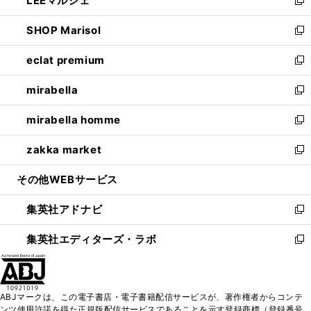
LEEマルシェ
で
ド
ィ
い
新
開
ウ
ン
ウ
し
SHOP Marisol
く
で
ド
ィ
い
新
開
ウ
ン
ウ
し
eclat premium
く
で
ド
ィ
い
新
開
ウ
ン
ウ
し
mirabella
く
で
ド
ィ
い
新
開
ウ
ン
ウ
し
mirabella homme
く
で
ド
ィ
い
新
開
ウ
ン
ウ
し
zakka market
く
で
ド
ィ
い
新
開
ウ
ン
ウ
し
その他WEBサービス
く
で
ド
ィ
い
開
ウ
ン
ウ
集英社アドナビ
く
で
ド
ィ
新
開
ウ
ン
し
集英社エディターズ・ラボ
く
で
ド
い
新
開
ウ
ウ
し
く
で
ィ
い
開
ン
ウ
ABJマークは、この電子書店・電子書籍配信サービスが、著作権者からコンテ
く
ド
ィ
ンツ使用許諾を得た正規版配信サービスであることを示す登録商標（登録番号