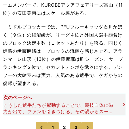
ームメンバーで、KUROBEアクアフェアリーズ富山（11
位）の安田美南にはスケール感がある。
ミドルブロッカーでは、PFUブルーキャッツ石川かほ
く（９位）の細沼綾が、リーグ４位と外国人選手顔負け
のブロック決定本数（１セットあたり）を誇る。同じく
姫路の伊藤麻緒は、ブロックの流儀を感じさせる。アラ
ンマーレ山形（13位）の伊藤摩耶は昨シーズン、サーブ
ランキング２位で、セカンドテンポを武器にする。デン
ソーの大﨑琴未は実力、人気のある選手で、ケガからの
復帰が望まれる。
次のページへ
こうした選手たちが躍動することで、競技自体に磁
力が出て、ファンを引きつける。その渦からスーパ
ースターが出現する。繰り返すが、今はそのせめぎ
合いの時期だ。 リーグの３分の１程度を消化した
次
1
2
3
のページへ
のページへ