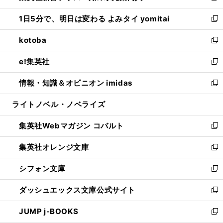
ウ
ン
ウ
し
1日5分で、明日は変わる よみタイ yomitai
で
ド
ィ
い
新
開
ウ
ン
ウ
し
kotoba
く
で
ド
ィ
い
新
開
ウ
ン
ウ
し
e!集英社
く
で
ド
ィ
い
新
開
ウ
ン
ウ
し
情報・知識＆オピニオン imidas
く
で
ド
ィ
い
新
開
ウ
ン
ウ
し
ライトノベル・ノベライズ
く
で
ド
ィ
い
開
ウ
ン
ウ
集英社Webマガジン コバルト
く
で
ド
ィ
新
開
ウ
ン
し
集英社オレンジ文庫
く
で
ド
い
新
開
ウ
ウ
し
シフォン文庫
く
で
ィ
い
新
開
ン
ウ
し
ダッシュエックス文庫公式サイト
く
ド
ィ
い
新
ウ
ン
ウ
し
JUMP j-BOOKS
で
ド
ィ
い
新
開
ウ
ン