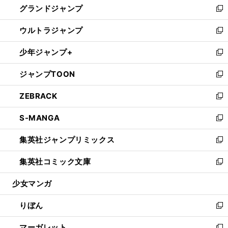
グランドジャンプ
で
ド
ィ
い
新
開
ウ
ン
ウ
し
ウルトラジャンプ
く
で
ド
ィ
い
新
開
ウ
ン
ウ
し
少年ジャンプ+
く
で
ド
ィ
い
新
開
ウ
ン
ウ
し
ジャンプTOON
く
で
ド
ィ
い
新
開
ウ
ン
ウ
し
ZEBRACK
く
で
ド
ィ
い
新
開
ウ
ン
ウ
し
S-MANGA
く
で
ド
ィ
い
新
開
ウ
ン
ウ
し
集英社ジャンプリミックス
く
で
ド
ィ
い
新
開
ウ
ン
ウ
し
集英社コミック文庫
く
で
ド
ィ
い
新
開
ウ
ン
ウ
し
少女マンガ
く
で
ド
ィ
い
開
ウ
ン
ウ
りぼん
く
で
ド
ィ
新
開
ウ
ン
し
マーガレット
く
で
ド