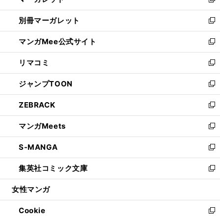
い
新
開
ウ
ウ
し
別冊マーガレット
く
で
ィ
い
新
開
ン
ウ
し
マンガMee公式サイト
く
ド
ィ
い
新
ウ
ン
ウ
し
リマコミ
で
ド
ィ
い
新
開
ウ
ン
ウ
し
ジャンプTOON
く
で
ド
ィ
い
新
開
ウ
ン
ウ
し
ZEBRACK
く
で
ド
ィ
い
新
開
ウ
ン
ウ
し
マンガMeets
く
で
ド
ィ
い
新
開
ウ
ン
ウ
し
S-MANGA
く
で
ド
ィ
い
新
開
ウ
ン
ウ
し
集英社コミック文庫
く
で
ド
ィ
い
新
開
ウ
ン
ウ
し
女性マンガ
く
で
ド
ィ
い
開
ウ
ン
ウ
Cookie
く
で
ド
ィ
新