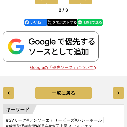
段階で、トップ
前
2 / 3
いいね
Xでポストする
LINEで送る
line
faceboo
x
k
Googleの「優先ソース」について
一覧に戻る
キーワード
#SVリーグ
#デンソーエアリービーズ
#バレーボール
#佐藤淑乃
#古賀紗理奈
#埼玉上尾メディックス