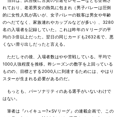
当日は、試合後に古賀の引退セレモニーなども企画さ
れており、老若男女の熱気に包まれ（男子バレーは圧倒
的に女性人気が高いが、女子バレーの観客は男女や年齢
のへだてなく、家族連れやカップルなどが多い）、3280
名の入場者を記録していた。これは昨年のＶリーグの平
均の３倍以上だった。翌日の同じカードも2632名で、悪
くない滑り出しだったと言える。
ただしその後、入場者数はやや苦戦している。平均で
1000人強程度を推移。昨シーズンの数字を上回っている
ものの、目標とする2000人に到達するためには、やはり
スターが生まれる必要があるのだ。
もっとも、パーソナリティのある選手がいないわけで
はない。
筆者は『ハイキュー?×SVリーグ』の連載企画で、この