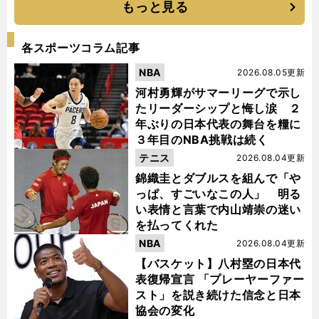
もっと見る
各スポーツコラム記事
NBA
2026.08.05更新
河村勇輝がサマーリーグで示し
たリーダーシップと悔し涙 ２
年ぶりの日本代表の舞台を糧に
３年目のNBA挑戦は続く
テニス
2026.08.04更新
錦織圭とダブルスを組んで「や
っぱ、すごいなこの人」 明る
い表情と言葉で内山靖崇の迷い
を払ってくれた
NBA
2026.08.04更新
【バスケット】八村塁の日本代
表復帰宣言 「プレーヤーファー
スト」を説き続けた信念と日本
協会の変化