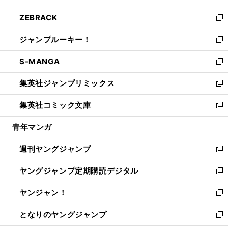
開
ウ
ン
ウ
し
ZEBRACK
く
で
ド
ィ
い
新
開
ウ
ン
ウ
し
ジャンプルーキー！
く
で
ド
ィ
い
新
開
ウ
ン
ウ
し
S-MANGA
く
で
ド
ィ
い
新
開
ウ
ン
ウ
し
集英社ジャンプリミックス
く
で
ド
ィ
い
新
開
ウ
ン
ウ
し
集英社コミック文庫
く
で
ド
ィ
い
新
開
ウ
ン
ウ
し
青年マンガ
く
で
ド
ィ
い
開
ウ
ン
ウ
週刊ヤングジャンプ
く
で
ド
ィ
新
開
ウ
ン
し
ヤングジャンプ定期購読デジタル
く
で
ド
い
新
開
ウ
ウ
し
ヤンジャン！
く
で
ィ
い
新
開
ン
ウ
し
となりのヤングジャンプ
く
ド
ィ
い
新
ウ
ン
ウ
し