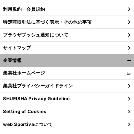
利用規約・会員規約
特定商取引法に基づく表示・その他の事項
前
へ
ブラウザプッシュ通知について
サイトマップ
企業情報
開
く/
集英社ホームページ
新
閉
し
じ
集英社プライバシーガイドライン
い
る
ウ
SHUEISHA Privacy Guideline
ィ
ン
Setting of Cookies
ド
ウ
web Sportivaについて
で
開