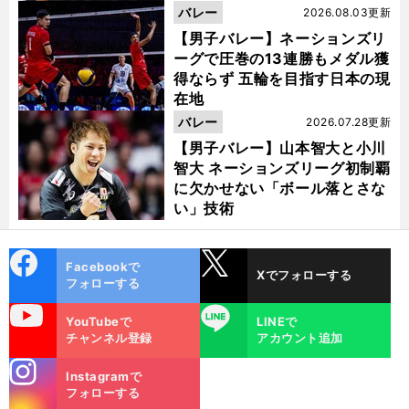
バレー
2026.08.03更新
【男子バレー】ネーションズリ
ーグで圧巻の13連勝もメダル獲
得ならず 五輪を目指す日本の現
在地
バレー
2026.07.28更新
【男子バレー】山本智大と小川
智大 ネーションズリーグ初制覇
に欠かせない「ボール落とさな
い」技術
cebo
X
Facebookで
Xでフォローする
ok
フォローする
uTube
LINE
YouTubeで
LINEで
チャンネル登録
アカウント追加
stagra
Instagramで
m
フォローする