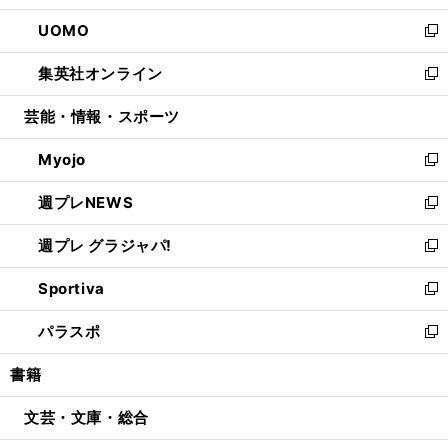
開
ウ
ン
ウ
し
UOMO
く
で
ド
ィ
い
新
開
ウ
ン
ウ
し
集英社オンライン
く
で
ド
ィ
い
新
開
ウ
ン
ウ
し
芸能・情報・スポーツ
く
で
ド
ィ
い
開
ウ
ン
ウ
Myojo
く
で
ド
ィ
新
開
ウ
ン
し
週プレNEWS
く
で
ド
い
新
開
ウ
ウ
し
週プレ グラジャパ!
く
で
ィ
い
新
開
ン
ウ
し
Sportiva
く
ド
ィ
い
新
ウ
ン
ウ
し
パラスポ
で
ド
ィ
い
新
開
ウ
ン
ウ
し
書籍
く
で
ド
ィ
い
開
ウ
ン
ウ
文芸・文庫・総合
く
で
ド
ィ
開
ウ
ン