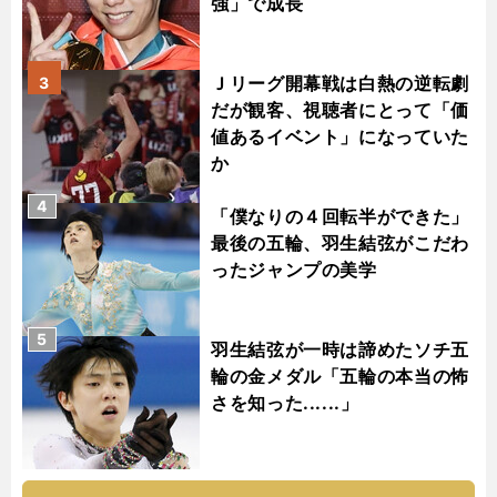
強」で成長
Ｊリーグ開幕戦は白熱の逆転劇
3
だが観客、視聴者にとって「価
値あるイベント」になっていた
か
4
「僕なりの４回転半ができた」
最後の五輪、羽生結弦がこだわ
ったジャンプの美学
5
羽生結弦が一時は諦めたソチ五
輪の金メダル「五輪の本当の怖
さを知った......」