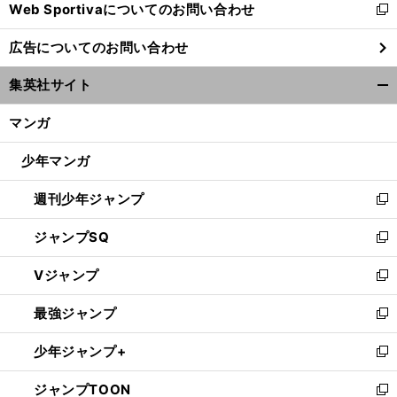
Web Sportivaについてのお問い合わせ
く
新
し
広告についてのお問い合わせ
い
ウ
集英社サイト
ィ
開
ン
く/
マンガ
ド
閉
ウ
じ
少年マンガ
で
る
開
週刊少年ジャンプ
く
新
し
ジャンプSQ
い
新
ウ
し
Vジャンプ
ィ
い
新
ン
ウ
し
最強ジャンプ
ド
ィ
い
新
ウ
ン
ウ
し
少年ジャンプ+
で
ド
ィ
い
新
開
ウ
ン
ウ
し
ジャンプTOON
く
で
ド
ィ
い
新