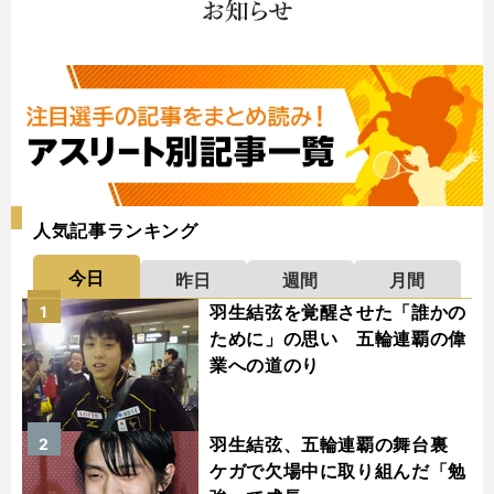
人気記事ランキング
今日
昨日
週間
月間
羽生結弦を覚醒させた「誰かの
1
ために」の思い 五輪連覇の偉
業への道のり
羽生結弦、五輪連覇の舞台裏
2
ケガで欠場中に取り組んだ「勉