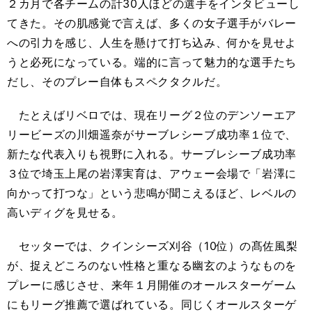
２カ月で各チームの計30人ほどの選手をインタビューし
てきた。その肌感覚で言えば、多くの女子選手がバレー
への引力を感じ、人生を懸けて打ち込み、何かを見せよ
うと必死になっている。端的に言って魅力的な選手たち
だし、そのプレー自体もスペクタクルだ。
たとえばリベロでは、現在リーグ２位のデンソーエア
リービーズの川畑遥奈がサーブレシーブ成功率１位で、
新たな代表入りも視野に入れる。サーブレシーブ成功率
３位で埼玉上尾の岩澤実育は、アウェー会場で「岩澤に
向かって打つな」という悲鳴が聞こえるほど、レベルの
高いディグを見せる。
セッターでは、クインシーズ刈谷（10位）の髙佐風梨
が、捉えどころのない性格と重なる幽玄のようなものを
プレーに感じさせ、来年１月開催のオールスターゲーム
にもリーグ推薦で選ばれている。同じくオールスターゲ