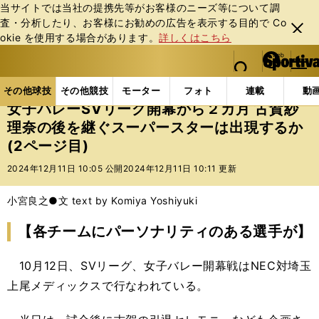
当サイトでは当社の提携先等がお客様のニーズ等について調
査・分析したり、お客様にお勧めの広告を表⽰する⽬的で Co
閉じ
okie を使⽤する場合があります。
詳しくはこちら
る
マイペ
web Sportiva (webスポルティーバ)
検索
メニュ
we
ー
その他球技の記事一覧
バレー
女子バレーSVリーグ
b
ジ
その他球技
その他競技
モーター
フォト
連載
動
ス
女子バレーSVリーグ開幕から２カ月 古賀紗
ポ
理奈の後を継ぐスーパースターは出現するか
ル
(2ページ目)
テ
ィ
2024年12月11日 10:05 公開
2024年12月11日 10:11 更新
ー
バ
小宮良之●文 text by Komiya Yoshiyuki
【各チームにパーソナリティのある選手が】
10月12日、SVリーグ、女子バレー開幕戦はNEC対埼玉
上尾メディックスで行なわれている。