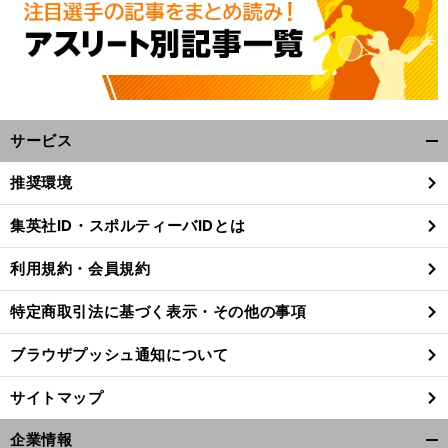
サービス
開
く/
推奨環境
閉
じ
集英社ID・スポルティーバIDとは
る
利用規約・会員規約
特定商取引法に基づく表示・その他の事項
ブラウザプッシュ通知について
サイトマップ
。
、
.
企業情報
前