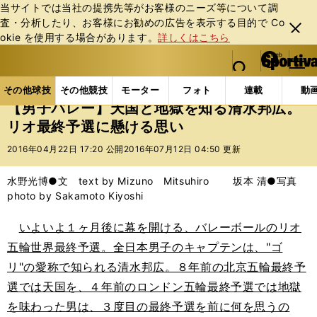
当サイトでは当社の提携先等がお客様のニーズ等について調
査・分析したり、お客様にお勧めの広告を表⽰する⽬的で Co
閉じ
okie を使⽤する場合があります。
詳しくはこちら
る
マイペ
web Sportiva (webスポルティーバ)
検索
メニュ
we
ー
その他球技の記事一覧
バレー
【男子バレー】天国
b
ジ
その他球技
その他競技
モーター
フォト
連載
動
ス
【男子バレー】天国と地獄を知る清水邦広。
ポ
リオ最終予選に懸ける思い
ル
テ
2016年04月22日 17:20 公開
2016年07月12日 04:50 更新
ィ
ー
水野光博●文 text by Mizuno Mitsuhiro 坂本 清●写真
バ
photo by Sakamoto Kiyoshi
いよいよ１ヶ月後に幕を開ける、バレーボールのリオ
五輪世界最終予選。全日本男子のキャプテンは、"ゴ
リ"の愛称で知られる清水邦広。８年前の北京五輪最終予
選では天国を、４年前のロンドン五輪最終予選では地獄
を味わった男は、３度目の最終予選を前に何を思うの