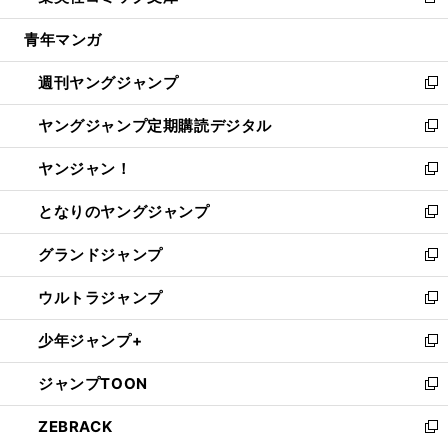
新
開
ウ
ン
ウ
し
青年マンガ
く
で
ド
ィ
い
開
ウ
ン
ウ
週刊ヤングジャンプ
く
で
ド
ィ
新
開
ウ
ン
し
ヤングジャンプ定期購読デジタル
く
で
ド
い
新
開
ウ
ウ
し
ヤンジャン！
く
で
ィ
い
新
開
ン
ウ
し
となりのヤングジャンプ
く
ド
ィ
い
新
ウ
ン
ウ
し
グランドジャンプ
で
ド
ィ
い
新
開
ウ
ン
ウ
し
ウルトラジャンプ
く
で
ド
ィ
い
新
開
ウ
ン
ウ
し
少年ジャンプ+
く
で
ド
ィ
い
新
開
ウ
ン
ウ
し
ジャンプTOON
く
で
ド
ィ
い
新
開
ウ
ン
ウ
し
ZEBRACK
く
で
ド
ィ
い
新
開