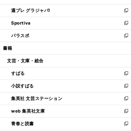
開
ウ
ウ
し
週プレ グラジャパ!
く
で
ィ
い
新
開
ン
ウ
し
Sportiva
く
ド
ィ
い
新
ウ
ン
ウ
し
パラスポ
で
ド
ィ
い
新
開
ウ
ン
ウ
し
書籍
く
で
ド
ィ
い
開
ウ
ン
ウ
文芸・文庫・総合
く
で
ド
ィ
開
ウ
ン
すばる
く
で
ド
新
開
ウ
し
小説すばる
く
で
い
新
開
ウ
し
集英社 文芸ステーション
く
ィ
い
新
ン
ウ
し
web 集英社文庫
ド
ィ
い
新
ウ
ン
ウ
し
青春と読書
で
ド
ィ
い
新
開
ウ
ン
ウ
し