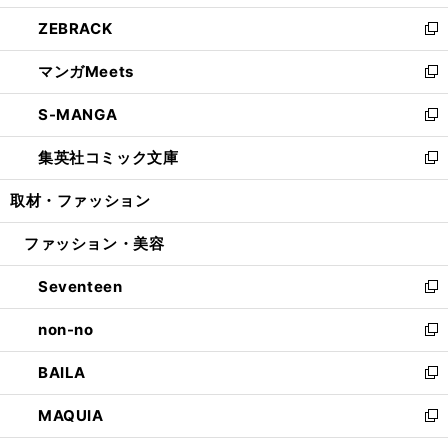
開
ウ
ン
ウ
し
ZEBRACK
く
で
ド
ィ
い
新
開
ウ
ン
ウ
し
マンガMeets
く
で
ド
ィ
い
新
開
ウ
ン
ウ
し
S-MANGA
く
で
ド
ィ
い
新
開
ウ
ン
ウ
し
集英社コミック文庫
く
で
ド
ィ
い
新
開
ウ
ン
ウ
し
取材・ファッション
く
で
ド
ィ
い
開
ウ
ン
ウ
ファッション・美容
く
で
ド
ィ
開
ウ
ン
Seventeen
く
で
ド
新
開
ウ
し
non-no
く
で
い
新
開
ウ
し
BAILA
く
ィ
い
新
ン
ウ
し
MAQUIA
ド
ィ
い
新
ウ
ン
ウ
し