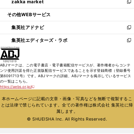
zakka market
く
で
ド
ィ
い
新
開
ウ
ン
ウ
し
その他WEBサービス
く
で
ド
ィ
い
開
ウ
ン
ウ
集英社アドナビ
く
で
ド
ィ
新
開
ウ
ン
し
集英社エディターズ・ラボ
く
で
ド
い
新
開
ウ
ウ
し
く
で
ィ
い
開
ン
ウ
ABJマークは、この電子書店・電子書籍配信サービスが、著作権者からコンテ
く
ド
ィ
ンツ使用許諾を得た正規版配信サービスであることを示す登録商標（登録番号
ウ
ン
第6091713号）です。ABJマークの詳細、ABJマークを掲示しているサービス
で
ド
の一覧はこちら。
開
ウ
https://aebs.or.jp/
新
く
で
し
い
開
本ホームページに記載の文章・画像・写真などを無断で複製するこ
ウ
く
とは法律で禁じられています。全ての著作権は株式会社 集英社に帰
ィ
属します。
ン
ド
© SHUEISHA Inc. All Rights Reserved.
ウ
で
開