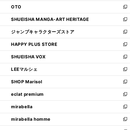
ウ
ン
OTO
で
ド
新
開
ウ
し
SHUEISHA MANGA-ART HERITAGE
く
で
い
新
開
ウ
し
ジャンプキャラクターズストア
く
ィ
い
新
ン
ウ
し
HAPPY PLUS STORE
ド
ィ
い
新
ウ
ン
ウ
し
SHUEISHA VOX
で
ド
ィ
い
新
開
ウ
ン
ウ
し
LEEマルシェ
く
で
ド
ィ
い
新
開
ウ
ン
ウ
し
SHOP Marisol
く
で
ド
ィ
い
新
開
ウ
ン
ウ
し
eclat premium
く
で
ド
ィ
い
新
開
ウ
ン
ウ
し
mirabella
く
で
ド
ィ
い
新
開
ウ
ン
ウ
し
mirabella homme
く
で
ド
ィ
い
新
開
ウ
ン
ウ
し