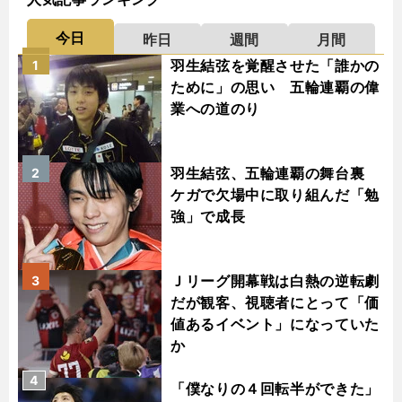
今日
昨日
週間
月間
羽生結弦を覚醒させた「誰かの
1
ために」の思い 五輪連覇の偉
業への道のり
羽生結弦、五輪連覇の舞台裏
2
ケガで欠場中に取り組んだ「勉
強」で成長
Ｊリーグ開幕戦は白熱の逆転劇
3
だが観客、視聴者にとって「価
値あるイベント」になっていた
か
4
「僕なりの４回転半ができた」