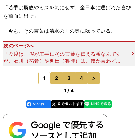
「若手は勝敗やミスを気にせず、全日本に選ばれた喜び
を前面に出せ」
今も、その言葉は清水の耳の奥に残っている。
次のページへ
「今度は、僕が若手にその言葉を伝える番なんです
が、石川（祐希）や柳田（将洋）は、僕が言わずと
もそれができています。当時の僕より、よっぽどた
くましいです」 今、８年前の自身に重なるよう
次
1
2
3
4
のページへ
な、大学生や
1 / 4
いいね
Xでポストする
LINEで送る
line
faceboo
x
k