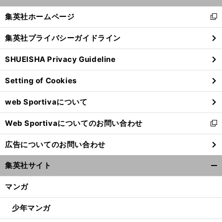
開
へ
N
EXT
く/
集英社ホームページ
新
閉
し
じ
集英社プライバシーガイドライン
い
る
ウ
SHUEISHA Privacy Guideline
ィ
ン
Setting of Cookies
ド
ウ
web Sportivaについて
で
開
Web Sportivaについてのお問い合わせ
く
新
し
広告についてのお問い合わせ
い
ウ
集英社サイト
ィ
開
ン
く/
マンガ
ド
閉
ウ
じ
少年マンガ
で
る
開