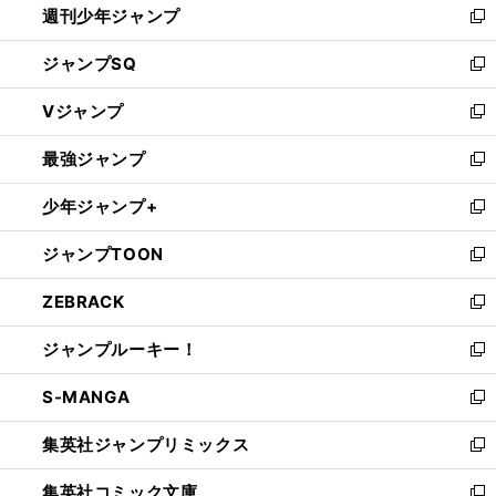
週刊少年ジャンプ
く
新
し
ジャンプSQ
い
新
ウ
し
Vジャンプ
ィ
い
新
ン
ウ
し
最強ジャンプ
ド
ィ
い
新
ウ
ン
ウ
し
少年ジャンプ+
で
ド
ィ
い
新
開
ウ
ン
ウ
し
ジャンプTOON
く
で
ド
ィ
い
新
開
ウ
ン
ウ
し
ZEBRACK
く
で
ド
ィ
い
新
開
ウ
ン
ウ
し
ジャンプルーキー！
く
で
ド
ィ
い
新
開
ウ
ン
ウ
し
S-MANGA
く
で
ド
ィ
い
新
開
ウ
ン
ウ
し
集英社ジャンプリミックス
く
で
ド
ィ
い
新
開
ウ
ン
ウ
し
集英社コミック文庫
く
で
ド
ィ
い