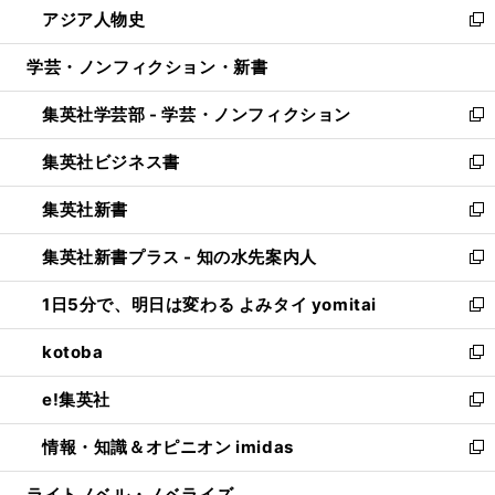
アジア人物史
く
で
ド
ィ
い
新
開
ウ
ン
ウ
し
学芸・ノンフィクション・新書
く
で
ド
ィ
い
開
ウ
ン
ウ
集英社学芸部 - 学芸・ノンフィクション
く
で
ド
ィ
新
開
ウ
ン
し
集英社ビジネス書
く
で
ド
い
新
開
ウ
ウ
し
集英社新書
く
で
ィ
い
新
開
ン
ウ
し
集英社新書プラス - 知の水先案内人
く
ド
ィ
い
新
ウ
ン
ウ
し
1日5分で、明日は変わる よみタイ yomitai
で
ド
ィ
い
新
開
ウ
ン
ウ
し
kotoba
く
で
ド
ィ
い
新
開
ウ
ン
ウ
し
e!集英社
く
で
ド
ィ
い
新
開
ウ
ン
ウ
し
情報・知識＆オピニオン imidas
く
で
ド
ィ
い
新
開
ウ
ン
ウ
し
ライトノベル・ノベライズ
く
で