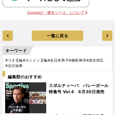
Googleの「優先ソース」について
一覧に戻る
キーワード
#リオ五輪
#ロンドン五輪
#全日本男子
#柳田将洋
#清水邦広
#石川祐希
編集部のおすすめ
スポルティーバ バレーボール
特集号 Vol.4 6月30日発売