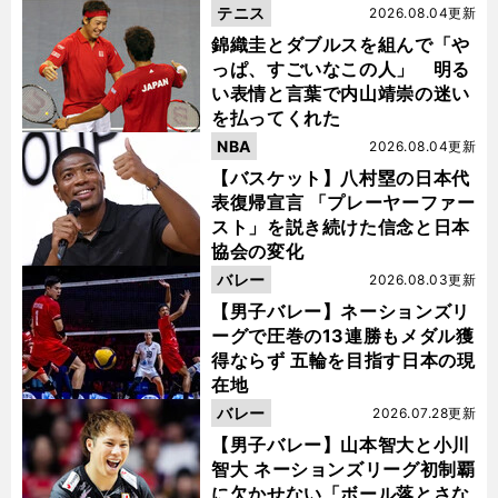
テニス
2026.08.04更新
錦織圭とダブルスを組んで「や
っぱ、すごいなこの人」 明る
い表情と言葉で内山靖崇の迷い
を払ってくれた
NBA
2026.08.04更新
【バスケット】八村塁の日本代
表復帰宣言 「プレーヤーファー
スト」を説き続けた信念と日本
協会の変化
バレー
2026.08.03更新
【男子バレー】ネーションズリ
ーグで圧巻の13連勝もメダル獲
得ならず 五輪を目指す日本の現
在地
バレー
2026.07.28更新
【男子バレー】山本智大と小川
智大 ネーションズリーグ初制覇
に欠かせない「ボール落とさな