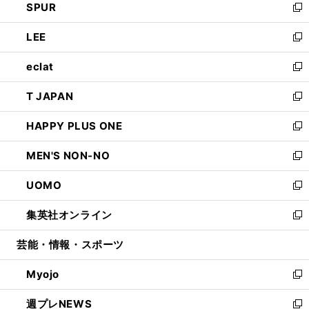
SPUR
で
ド
ィ
い
新
開
ウ
ン
ウ
し
LEE
く
で
ド
ィ
い
新
開
ウ
ン
ウ
し
eclat
く
で
ド
ィ
い
新
開
ウ
ン
ウ
し
T JAPAN
く
で
ド
ィ
い
新
開
ウ
ン
ウ
し
HAPPY PLUS ONE
く
で
ド
ィ
い
新
開
ウ
ン
ウ
し
MEN'S NON-NO
く
で
ド
ィ
い
新
開
ウ
ン
ウ
し
UOMO
く
で
ド
ィ
い
新
開
ウ
ン
ウ
し
集英社オンライン
く
で
ド
ィ
い
新
開
ウ
ン
ウ
し
芸能・情報・スポーツ
く
で
ド
ィ
い
開
ウ
ン
ウ
Myojo
く
で
ド
ィ
新
開
ウ
ン
し
週プレNEWS
く
で
ド
い
新