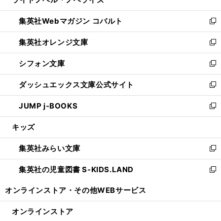
ド
ィ
い
開
ウ
ン
ウ
集英社Webマガジン コバルト
く
で
ド
ィ
新
開
ウ
ン
し
集英社オレンジ文庫
く
で
ド
い
新
開
ウ
ウ
し
シフォン文庫
く
で
ィ
い
新
開
ン
ウ
し
ダッシュエックス文庫公式サイト
く
ド
ィ
い
新
ウ
ン
ウ
し
JUMP j-BOOKS
で
ド
ィ
い
新
開
ウ
ン
ウ
し
キッズ
く
で
ド
ィ
い
開
ウ
ン
ウ
集英社みらい文庫
く
で
ド
ィ
新
開
ウ
ン
し
集英社の児童図書 S-KIDS.LAND
く
で
ド
い
新
開
ウ
ウ
し
オンラインストア・
その他WEBサービス
く
で
ィ
い
開
ン
ウ
オンラインストア
く
ド
ィ