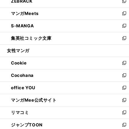
ZEBRACK
く
で
ド
ィ
い
新
開
ウ
ン
ウ
し
マンガMeets
く
で
ド
ィ
い
新
開
ウ
ン
ウ
し
S-MANGA
く
で
ド
ィ
い
新
開
ウ
ン
ウ
し
集英社コミック文庫
く
で
ド
ィ
い
新
開
ウ
ン
ウ
し
女性マンガ
く
で
ド
ィ
い
開
ウ
ン
ウ
Cookie
く
で
ド
ィ
新
開
ウ
ン
し
Cocohana
く
で
ド
い
新
開
ウ
ウ
し
office YOU
く
で
ィ
い
新
開
ン
ウ
し
マンガMee公式サイト
く
ド
ィ
い
新
ウ
ン
ウ
し
リマコミ
で
ド
ィ
い
新
開
ウ
ン
ウ
し
ジャンプTOON
く
で
ド
ィ
い
新