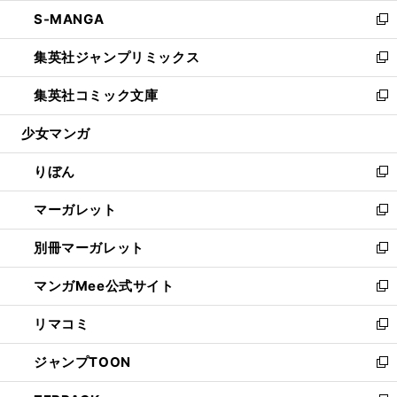
ウ
ン
ウ
し
S-MANGA
く
で
ド
ィ
い
新
開
ウ
ン
ウ
し
集英社ジャンプリミックス
く
で
ド
ィ
い
新
開
ウ
ン
ウ
し
集英社コミック文庫
く
で
ド
ィ
い
新
開
ウ
ン
ウ
し
少女マンガ
く
で
ド
ィ
い
開
ウ
ン
ウ
りぼん
く
で
ド
ィ
新
開
ウ
ン
し
マーガレット
く
で
ド
い
新
開
ウ
ウ
し
別冊マーガレット
く
で
ィ
い
新
開
ン
ウ
し
マンガMee公式サイト
く
ド
ィ
い
新
ウ
ン
ウ
し
リマコミ
で
ド
ィ
い
新
開
ウ
ン
ウ
し
ジャンプTOON
く
で
ド
ィ
い
新
開
ウ
ン
ウ
し