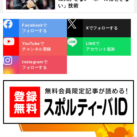
い」技術
cebo
X
Facebookで
Xでフォローする
ok
フォローする
uTube
LINE
YouTubeで
LINEで
チャンネル登録
アカウント追加
stagra
Instagramで
m
フォローする