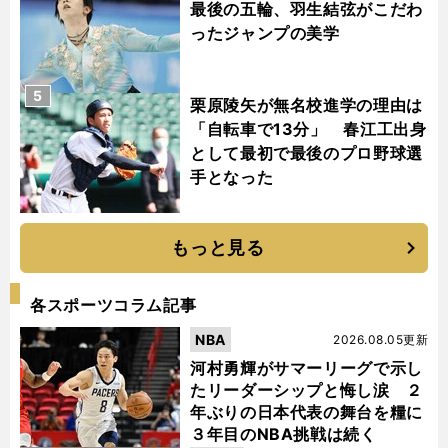
最後の五輪、羽生結弦がこだわ
ったジャンプの美学
5
栗原陵矢が無名校進学の理由は
「自転車で13分」 春江工出身
として最初で最後のプロ野球選
手となった
もっと見る
各スポーツコラム記事
NBA
2026.08.05更新
河村勇輝がサマーリーグで示し
たリーダーシップと悔し涙 ２
年ぶりの日本代表の舞台を糧に
３年目のNBA挑戦は続く