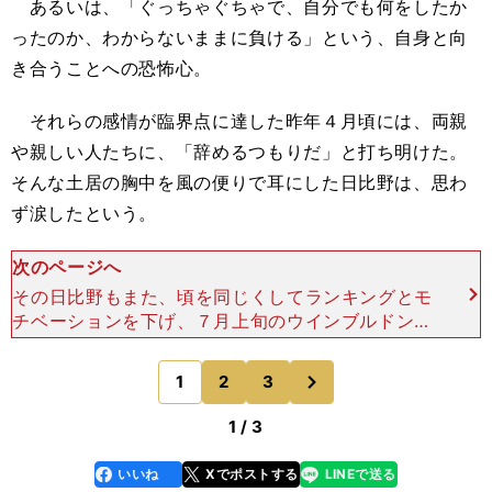
あるいは、「ぐっちゃぐちゃで、自分でも何をしたか
ったのか、わからないままに負ける」という、自身と向
き合うことへの恐怖心。
それらの感情が臨界点に達した昨年４月頃には、両親
や親しい人たちに、「辞めるつもりだ」と打ち明けた。
そんな土居の胸中を風の便りで耳にした日比野は、思わ
ず涙したという。
次のページへ
その日比野もまた、頃を同じくしてランキングとモ
チベーションを下げ、７月上旬のウインブルドンは
大会そのものの出場を見合わせる。この頃のふたり
は、ともにテニスから少し距離を置き、自身と向き
次
1
2
3
のページへ
合いながら答えを
1 / 3
いいね
Xでポストする
LINEで送る
line
faceboo
x
k