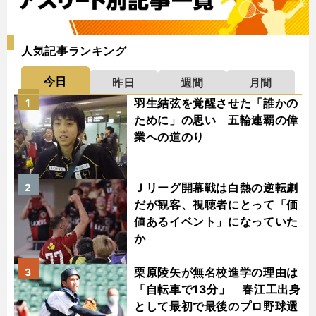
人気記事ランキング
今日
昨日
週間
月間
羽生結弦を覚醒させた「誰かの
1
ために」の思い 五輪連覇の偉
業への道のり
Ｊリーグ開幕戦は白熱の逆転劇
2
だが観客、視聴者にとって「価
値あるイベント」になっていた
か
栗原陵矢が無名校進学の理由は
3
「自転車で13分」 春江工出身
として最初で最後のプロ野球選