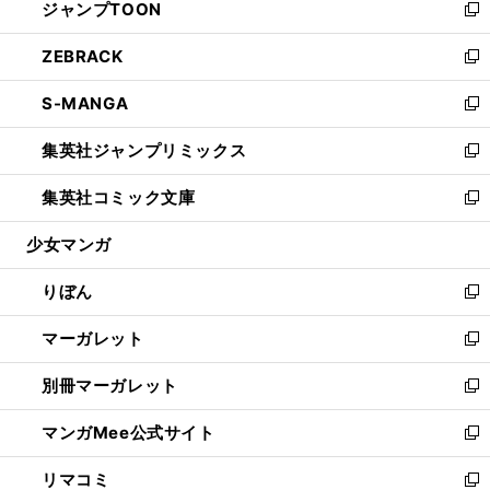
ジャンプTOON
く
で
ド
ィ
い
新
開
ウ
ン
ウ
し
ZEBRACK
く
で
ド
ィ
い
新
開
ウ
ン
ウ
し
S-MANGA
く
で
ド
ィ
い
新
開
ウ
ン
ウ
し
集英社ジャンプリミックス
く
で
ド
ィ
い
新
開
ウ
ン
ウ
し
集英社コミック文庫
く
で
ド
ィ
い
新
開
ウ
ン
ウ
し
少女マンガ
く
で
ド
ィ
い
開
ウ
ン
ウ
りぼん
く
で
ド
ィ
新
開
ウ
ン
し
マーガレット
く
で
ド
い
新
開
ウ
ウ
し
別冊マーガレット
く
で
ィ
い
新
開
ン
ウ
し
マンガMee公式サイト
く
ド
ィ
い
新
ウ
ン
ウ
し
リマコミ
で
ド
ィ
い
新