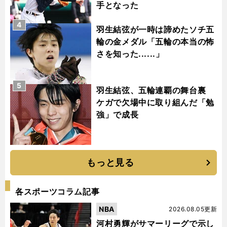
手となった
4
羽生結弦が一時は諦めたソチ五
輪の金メダル「五輪の本当の怖
さを知った......」
5
羽生結弦、五輪連覇の舞台裏
ケガで欠場中に取り組んだ「勉
強」で成長
もっと見る
各スポーツコラム記事
NBA
2026.08.05更新
河村勇輝がサマーリーグで示し