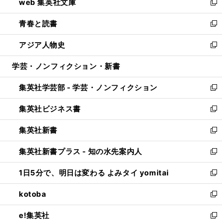
web 集英社文庫
ド
ィ
い
新
ウ
ン
ウ
し
青春と読書
で
ド
ィ
い
新
開
ウ
ン
ウ
し
アジア人物史
く
で
ド
ィ
い
新
開
ウ
ン
ウ
し
学芸・ノンフィクション・新書
く
で
ド
ィ
い
開
ウ
ン
ウ
集英社学芸部 - 学芸・ノンフィクション
く
で
ド
ィ
新
開
ウ
ン
し
集英社ビジネス書
く
で
ド
い
新
開
ウ
ウ
し
集英社新書
く
で
ィ
い
新
開
ン
ウ
し
集英社新書プラス - 知の水先案内人
く
ド
ィ
い
新
ウ
ン
ウ
し
1日5分で、明日は変わる よみタイ yomitai
で
ド
ィ
い
新
開
ウ
ン
ウ
し
kotoba
く
で
ド
ィ
い
新
開
ウ
ン
ウ
し
e!集英社
く
で
ド
ィ
い
新