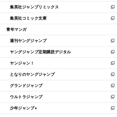
開
ウ
ン
ウ
し
集英社ジャンプリミックス
く
で
ド
ィ
い
新
開
ウ
ン
ウ
し
集英社コミック文庫
く
で
ド
ィ
い
新
開
ウ
ン
ウ
し
青年マンガ
く
で
ド
ィ
い
開
ウ
ン
ウ
週刊ヤングジャンプ
く
で
ド
ィ
新
開
ウ
ン
し
ヤングジャンプ定期購読デジタル
く
で
ド
い
新
開
ウ
ウ
し
ヤンジャン！
く
で
ィ
い
新
開
ン
ウ
し
となりのヤングジャンプ
く
ド
ィ
い
新
ウ
ン
ウ
し
グランドジャンプ
で
ド
ィ
い
新
開
ウ
ン
ウ
し
ウルトラジャンプ
く
で
ド
ィ
い
新
開
ウ
ン
ウ
し
少年ジャンプ+
く
で
ド
ィ
い
新
開
ウ
ン
ウ
し