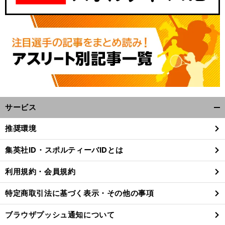
サービス
開
く/
、
前
推奨環境
閉
へ
じ
集英社ID・スポルティーバIDとは
る
利用規約・会員規約
特定商取引法に基づく表示・その他の事項
ブラウザプッシュ通知について