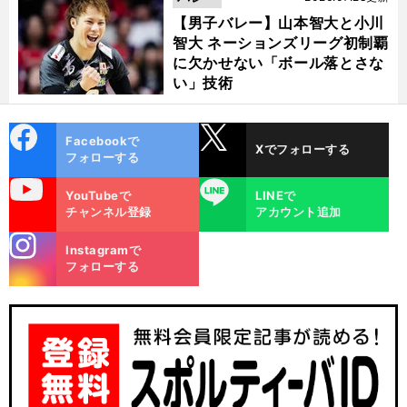
【男子バレー】山本智大と小川
智大 ネーションズリーグ初制覇
に欠かせない「ボール落とさな
い」技術
cebo
X
Facebookで
Xでフォローする
ok
フォローする
uTube
LINE
YouTubeで
LINEで
チャンネル登録
アカウント追加
stagra
Instagramで
m
フォローする