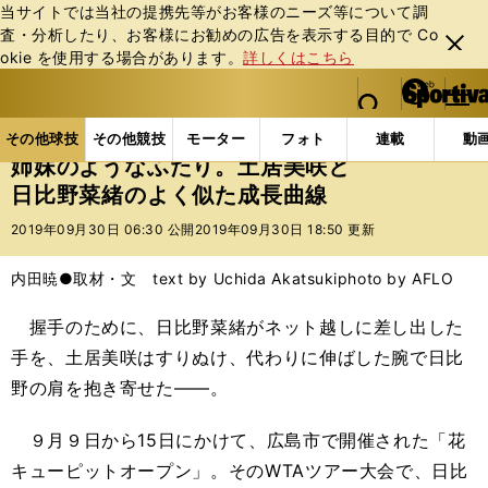
当サイトでは当社の提携先等がお客様のニーズ等について調
査・分析したり、お客様にお勧めの広告を表⽰する⽬的で Co
閉じ
okie を使⽤する場合があります。
詳しくはこちら
る
マイペ
web Sportiva (webスポルティーバ)
検索
メニュ
we
ー
その他球技の記事一覧
テニス
姉妹のようなふたり
b
ジ
その他球技
その他競技
モーター
フォト
連載
動
ス
姉妹のようなふたり。土居美咲と
ポ
日比野菜緒のよく似た成長曲線
ル
テ
2019年09月30日 06:30 公開
2019年09月30日 18:50 更新
ィ
ー
内田暁●取材・文 text by Uchida Akatsuki
photo by AFLO
バ
握手のために、日比野菜緒がネット越しに差し出した
手を、土居美咲はすりぬけ、代わりに伸ばした腕で日比
野の肩を抱き寄せた――。
９月９日から15日にかけて、広島市で開催された「花
キューピットオープン」。そのWTAツアー大会で、日比