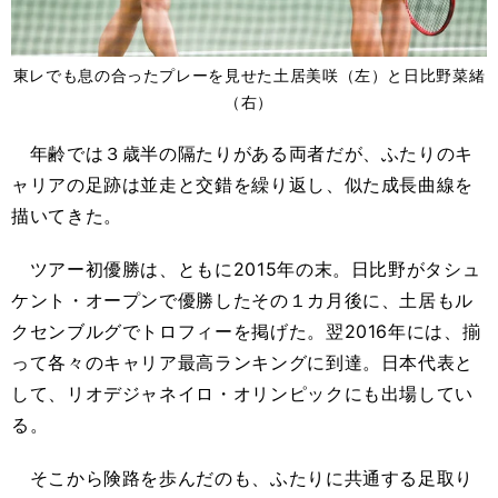
東レでも息の合ったプレーを見せた土居美咲（左）と日比野菜緒
（右）
年齢では３歳半の隔たりがある両者だが、ふたりのキ
ャリアの足跡は並走と交錯を繰り返し、似た成長曲線を
描いてきた。
ツアー初優勝は、ともに2015年の末。日比野がタシュ
ケント・オープンで優勝したその１カ月後に、土居もル
クセンブルグでトロフィーを掲げた。翌2016年には、揃
って各々のキャリア最高ランキングに到達。日本代表と
して、リオデジャネイロ・オリンピックにも出場してい
る。
そこから険路を歩んだのも、ふたりに共通する足取り