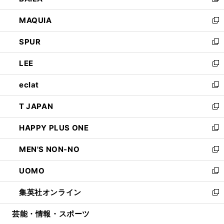
い
新
ン
ウ
し
MAQUIA
ド
ィ
い
新
ウ
ン
ウ
し
SPUR
で
ド
ィ
い
新
開
ウ
ン
ウ
し
LEE
く
で
ド
ィ
い
新
開
ウ
ン
ウ
し
eclat
く
で
ド
ィ
い
新
開
ウ
ン
ウ
し
T JAPAN
く
で
ド
ィ
い
新
開
ウ
ン
ウ
し
HAPPY PLUS ONE
く
で
ド
ィ
い
新
開
ウ
ン
ウ
し
MEN'S NON-NO
く
で
ド
ィ
い
新
開
ウ
ン
ウ
し
UOMO
く
で
ド
ィ
い
新
開
ウ
ン
ウ
し
集英社オンライン
く
で
ド
ィ
い
新
開
ウ
ン
ウ
し
芸能・情報・スポーツ
く
で
ド
ィ
い