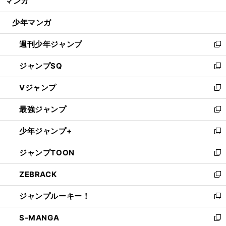
マンガ
ド
閉
ウ
じ
少年マンガ
で
る
開
週刊少年ジャンプ
く
新
し
ジャンプSQ
い
新
ウ
し
Vジャンプ
ィ
い
新
ン
ウ
し
最強ジャンプ
ド
ィ
い
新
ウ
ン
ウ
し
少年ジャンプ+
で
ド
ィ
い
新
開
ウ
ン
ウ
し
ジャンプTOON
く
で
ド
ィ
い
新
開
ウ
ン
ウ
し
ZEBRACK
く
で
ド
ィ
い
新
開
ウ
ン
ウ
し
ジャンプルーキー！
く
で
ド
ィ
い
新
開
ウ
ン
ウ
し
S-MANGA
く
で
ド
ィ
い
新