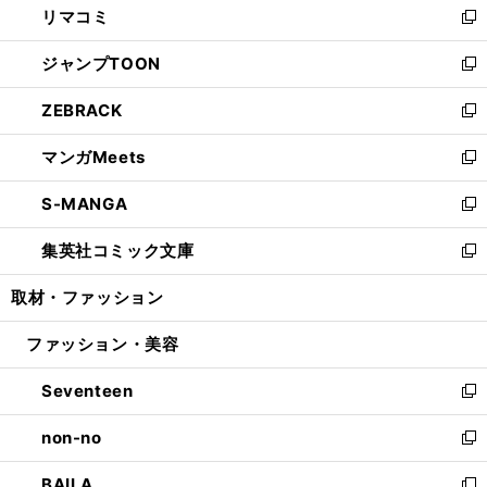
リマコミ
で
ド
ィ
い
新
開
ウ
ン
ウ
し
ジャンプTOON
く
で
ド
ィ
い
新
開
ウ
ン
ウ
し
ZEBRACK
く
で
ド
ィ
い
新
開
ウ
ン
ウ
し
マンガMeets
く
で
ド
ィ
い
新
開
ウ
ン
ウ
し
S-MANGA
く
で
ド
ィ
い
新
開
ウ
ン
ウ
し
集英社コミック文庫
く
で
ド
ィ
い
新
開
ウ
ン
ウ
し
取材・ファッション
く
で
ド
ィ
い
開
ウ
ン
ウ
ファッション・美容
く
で
ド
ィ
開
ウ
ン
Seventeen
く
で
ド
新
開
ウ
し
non-no
く
で
い
新
開
ウ
し
BAILA
く
ィ