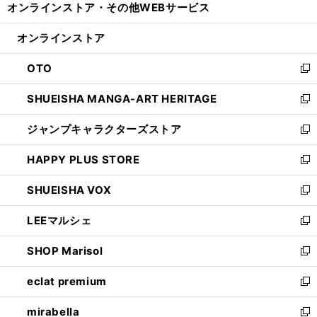
オンラインストア・
その他WEBサービス
く
で
ィ
い
開
ン
ウ
オンラインストア
く
ド
ィ
ウ
ン
OTO
で
ド
新
開
ウ
し
SHUEISHA MANGA-ART HERITAGE
く
で
い
新
開
ウ
し
ジャンプキャラクターズストア
く
ィ
い
新
ン
ウ
し
HAPPY PLUS STORE
ド
ィ
い
新
ウ
ン
ウ
し
SHUEISHA VOX
で
ド
ィ
い
新
開
ウ
ン
ウ
し
LEEマルシェ
く
で
ド
ィ
い
新
開
ウ
ン
ウ
し
SHOP Marisol
く
で
ド
ィ
い
新
開
ウ
ン
ウ
し
eclat premium
く
で
ド
ィ
い
新
開
ウ
ン
ウ
し
mirabella
く
で
ド
ィ
い
新