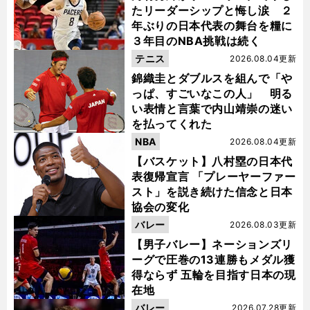
たリーダーシップと悔し涙 ２
年ぶりの日本代表の舞台を糧に
３年目のNBA挑戦は続く
テニス
2026.08.04更新
錦織圭とダブルスを組んで「や
っぱ、すごいなこの人」 明る
い表情と言葉で内山靖崇の迷い
を払ってくれた
NBA
2026.08.04更新
【バスケット】八村塁の日本代
表復帰宣言 「プレーヤーファー
スト」を説き続けた信念と日本
協会の変化
バレー
2026.08.03更新
【男子バレー】ネーションズリ
ーグで圧巻の13連勝もメダル獲
得ならず 五輪を目指す日本の現
在地
バレー
2026.07.28更新