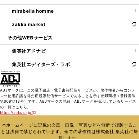
開
ウ
ン
ウ
し
mirabella homme
く
で
ド
ィ
い
新
開
ウ
ン
ウ
し
zakka market
く
で
ド
ィ
い
新
開
ウ
ン
ウ
し
その他WEBサービス
く
で
ド
ィ
い
開
ウ
ン
ウ
集英社アドナビ
く
で
ド
ィ
新
開
ウ
ン
し
集英社エディターズ・ラボ
く
で
ド
い
新
開
ウ
ウ
し
く
で
ィ
い
開
ン
ウ
ABJマークは、この電子書店・電子書籍配信サービスが、著作権者からコンテ
く
ド
ィ
ンツ使用許諾を得た正規版配信サービスであることを示す登録商標（登録番号
ウ
ン
第6091713号）です。ABJマークの詳細、ABJマークを掲示しているサービス
で
ド
の一覧はこちら。
開
ウ
https://aebs.or.jp/
新
く
で
し
い
開
本ホームページに記載の文章・画像・写真などを無断で複製するこ
ウ
く
とは法律で禁じられています。全ての著作権は株式会社 集英社に帰
ィ
属します。
ン