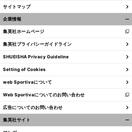
サイトマップ
企業情報
開
く/
集英社ホームページ
新
閉
し
じ
集英社プライバシーガイドライン
い
る
ウ
SHUEISHA Privacy Guideline
ィ
ン
Setting of Cookies
ド
ウ
web Sportivaについて
で
開
Web Sportivaについてのお問い合わせ
く
新
し
広告についてのお問い合わせ
い
ウ
集英社サイト
ィ
開
ン
く/