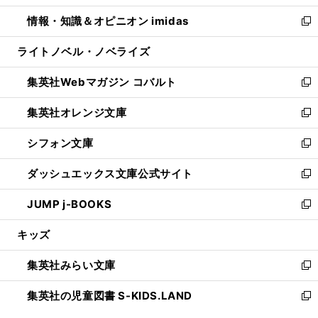
開
ウ
ン
ウ
し
情報・知識＆オピニオン imidas
く
で
ド
ィ
い
新
開
ウ
ン
ウ
し
ライトノベル・ノベライズ
く
で
ド
ィ
い
開
ウ
ン
ウ
集英社Webマガジン コバルト
く
で
ド
ィ
新
開
ウ
ン
し
集英社オレンジ文庫
く
で
ド
い
新
開
ウ
ウ
し
シフォン文庫
く
で
ィ
い
新
開
ン
ウ
し
ダッシュエックス文庫公式サイト
く
ド
ィ
い
新
ウ
ン
ウ
し
JUMP j-BOOKS
で
ド
ィ
い
新
開
ウ
ン
ウ
し
キッズ
く
で
ド
ィ
い
開
ウ
ン
ウ
集英社みらい文庫
く
で
ド
ィ
新
開
ウ
ン
し
集英社の児童図書 S-KIDS.LAND
く
で
ド
い
新
開
ウ
ウ
し