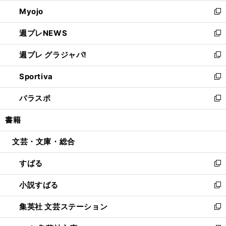
開
ウ
ン
ウ
Myojo
く
で
ド
ィ
新
開
ウ
ン
し
週プレNEWS
く
で
ド
い
新
開
ウ
ウ
し
週プレ グラジャパ!
く
で
ィ
い
新
開
ン
ウ
し
Sportiva
く
ド
ィ
い
新
ウ
ン
ウ
し
パラスポ
で
ド
ィ
い
新
開
ウ
ン
ウ
し
書籍
く
で
ド
ィ
い
開
ウ
ン
ウ
文芸・文庫・総合
く
で
ド
ィ
開
ウ
ン
すばる
く
で
ド
新
開
ウ
し
小説すばる
く
で
い
新
開
ウ
し
集英社 文芸ステーション
く
ィ
い
新
ン
ウ
し