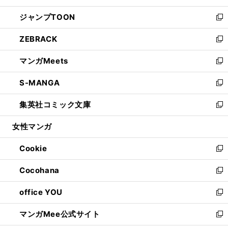
開
ウ
ン
ウ
し
ジャンプTOON
く
で
ド
ィ
い
新
開
ウ
ン
ウ
し
ZEBRACK
く
で
ド
ィ
い
新
開
ウ
ン
ウ
し
マンガMeets
く
で
ド
ィ
い
新
開
ウ
ン
ウ
し
S-MANGA
く
で
ド
ィ
い
新
開
ウ
ン
ウ
し
集英社コミック文庫
く
で
ド
ィ
い
新
開
ウ
ン
ウ
し
女性マンガ
く
で
ド
ィ
い
開
ウ
ン
ウ
Cookie
く
で
ド
ィ
新
開
ウ
ン
し
Cocohana
く
で
ド
い
新
開
ウ
ウ
し
office YOU
く
で
ィ
い
新
開
ン
ウ
し
マンガMee公式サイト
く
ド
ィ
い
新
ウ
ン
ウ
し