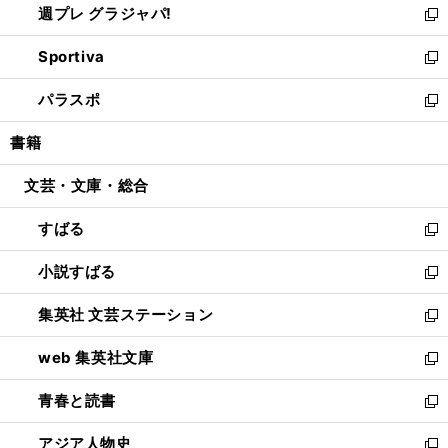
週プレ グラジャパ!
く
で
ィ
い
新
開
ン
ウ
し
Sportiva
く
ド
ィ
い
新
ウ
ン
ウ
し
パラスポ
で
ド
ィ
い
新
開
ウ
ン
ウ
し
書籍
く
で
ド
ィ
い
開
ウ
ン
ウ
文芸・文庫・総合
く
で
ド
ィ
開
ウ
ン
すばる
く
で
ド
新
開
ウ
し
小説すばる
く
で
い
新
開
ウ
し
集英社 文芸ステーション
く
ィ
い
新
ン
ウ
し
web 集英社文庫
ド
ィ
い
新
ウ
ン
ウ
し
青春と読書
で
ド
ィ
い
新
開
ウ
ン
ウ
し
アジア人物史
く
で
ド
ィ
い