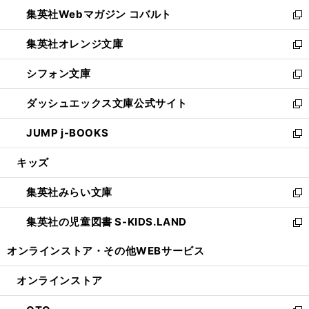
ウ
ン
ウ
集英社Webマガジン コバルト
く
で
ド
ィ
新
開
ウ
ン
し
集英社オレンジ文庫
く
で
ド
い
新
開
ウ
ウ
し
シフォン文庫
く
で
ィ
い
新
開
ン
ウ
し
ダッシュエックス文庫公式サイト
く
ド
ィ
い
新
ウ
ン
ウ
し
JUMP j-BOOKS
で
ド
ィ
い
新
開
ウ
ン
ウ
し
キッズ
く
で
ド
ィ
い
開
ウ
ン
ウ
集英社みらい文庫
く
で
ド
ィ
新
開
ウ
ン
し
集英社の児童図書 S-KIDS.LAND
く
で
ド
い
新
開
ウ
ウ
し
オンラインストア・
その他WEBサービス
く
で
ィ
い
開
ン
ウ
オンラインストア
く
ド
ィ
ウ
ン