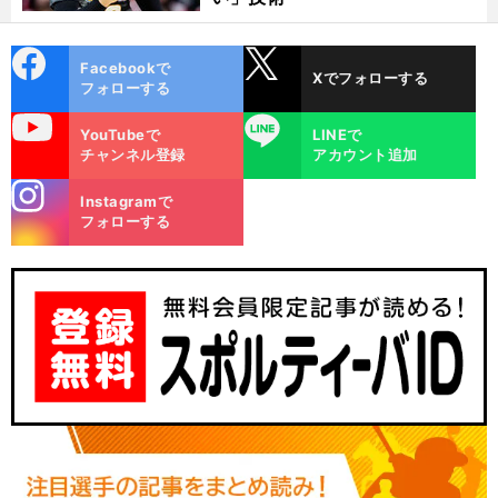
cebo
X
Facebookで
Xでフォローする
ok
フォローする
uTube
LINE
YouTubeで
LINEで
チャンネル登録
アカウント追加
stagra
Instagramで
m
フォローする