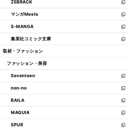
ZEBRACK
く
で
ド
ィ
い
新
開
ウ
ン
ウ
し
マンガMeets
く
で
ド
ィ
い
新
開
ウ
ン
ウ
し
S-MANGA
く
で
ド
ィ
い
新
開
ウ
ン
ウ
し
集英社コミック文庫
く
で
ド
ィ
い
新
開
ウ
ン
ウ
し
取材・ファッション
く
で
ド
ィ
い
開
ウ
ン
ウ
ファッション・美容
く
で
ド
ィ
開
ウ
ン
Seventeen
く
で
ド
新
開
ウ
し
non-no
く
で
い
新
開
ウ
し
BAILA
く
ィ
い
新
ン
ウ
し
MAQUIA
ド
ィ
い
新
ウ
ン
ウ
し
SPUR
で
ド
ィ
い
新