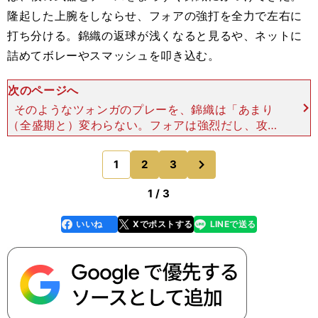
隆起した上腕をしならせ、フォアの強打を全力で左右に
打ち分ける。錦織の返球が浅くなると見るや、ネットに
詰めてボレーやスマッシュを叩き込む。
次のページへ
そのようなツォンガのプレーを、錦織は「あまり
（全盛期と）変わらない。フォアは強烈だし、攻め
方はトップレベル。球が浅くなると油断できないの
は、他の選手よりも恐怖というか、プレッシャーは
次
1
2
3
のページへ
感じます」と述懐し
1 / 3
いいね
Xでポストする
LINEで送る
line
faceboo
x
k