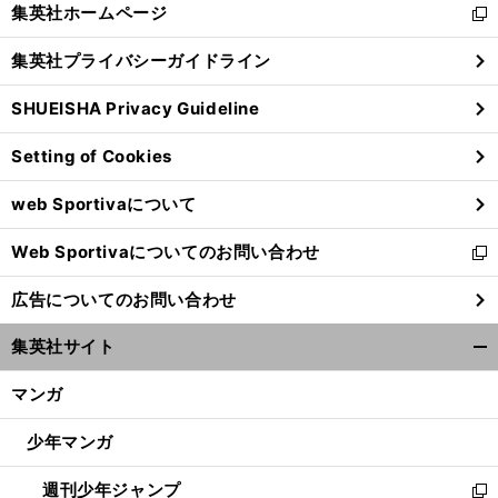
く/
集英社ホームページ
新
閉
し
じ
集英社プライバシーガイドライン
い
る
ウ
SHUEISHA Privacy Guideline
ィ
ン
Setting of Cookies
ド
ウ
web Sportivaについて
で
開
Web Sportivaについてのお問い合わせ
く
新
し
広告についてのお問い合わせ
い
ウ
集英社サイト
ィ
開
ン
く/
マンガ
ド
閉
ウ
じ
少年マンガ
で
る
開
週刊少年ジャンプ
く
新