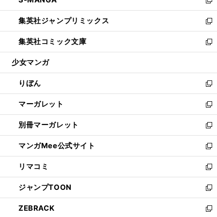
で
ド
ィ
い
新
開
ウ
ン
ウ
し
集英社ジャンプリミックス
く
で
ド
ィ
い
新
開
ウ
ン
ウ
し
集英社コミック文庫
く
で
ド
ィ
い
新
開
ウ
ン
ウ
し
少女マンガ
く
で
ド
ィ
い
開
ウ
ン
ウ
りぼん
く
で
ド
ィ
新
開
ウ
ン
し
マーガレット
く
で
ド
い
新
開
ウ
ウ
し
別冊マーガレット
く
で
ィ
い
新
開
ン
ウ
し
マンガMee公式サイト
く
ド
ィ
い
新
ウ
ン
ウ
し
リマコミ
で
ド
ィ
い
新
開
ウ
ン
ウ
し
ジャンプTOON
く
で
ド
ィ
い
新
開
ウ
ン
ウ
し
ZEBRACK
く
で
ド
ィ
い
新