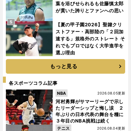
葉を浴びせられるも佐藤慎太郎
が貫いた誇りとファンへの思い
5
【夏の甲子園2026】聖隷クリ
ストファー・高部陸の「２回加
速する」規格外のストレート そ
れでもプロではなく大学進学を
選ぶ理由
もっと見る
各スポーツコラム記事
NBA
2026.08.05更新
河村勇輝がサマーリーグで示し
たリーダーシップと悔し涙 ２
年ぶりの日本代表の舞台を糧に
３年目のNBA挑戦は続く
テニス
2026.08.04更新