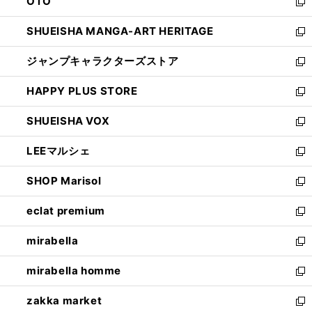
OTO
で
ド
新
開
ウ
し
SHUEISHA MANGA-ART HERITAGE
く
で
い
新
開
ウ
し
ジャンプキャラクターズストア
く
ィ
い
新
ン
ウ
し
HAPPY PLUS STORE
ド
ィ
い
新
ウ
ン
ウ
し
SHUEISHA VOX
で
ド
ィ
い
新
開
ウ
ン
ウ
し
LEEマルシェ
く
で
ド
ィ
い
新
開
ウ
ン
ウ
し
SHOP Marisol
く
で
ド
ィ
い
新
開
ウ
ン
ウ
し
eclat premium
く
で
ド
ィ
い
新
開
ウ
ン
ウ
し
mirabella
く
で
ド
ィ
い
新
開
ウ
ン
ウ
し
mirabella homme
く
で
ド
ィ
い
新
開
ウ
ン
ウ
し
zakka market
く
で
ド
ィ
い
新