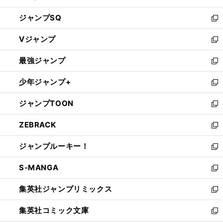
し
ジャンプSQ
い
新
ウ
し
Vジャンプ
ィ
い
新
ン
ウ
し
最強ジャンプ
ド
ィ
い
新
ウ
ン
ウ
し
少年ジャンプ+
で
ド
ィ
い
新
開
ウ
ン
ウ
し
ジャンプTOON
く
で
ド
ィ
い
新
開
ウ
ン
ウ
し
ZEBRACK
く
で
ド
ィ
い
新
開
ウ
ン
ウ
し
ジャンプルーキー！
く
で
ド
ィ
い
新
開
ウ
ン
ウ
し
S-MANGA
く
で
ド
ィ
い
新
開
ウ
ン
ウ
し
集英社ジャンプリミックス
く
で
ド
ィ
い
新
開
ウ
ン
ウ
し
集英社コミック文庫
く
で
ド
ィ
い
新
開
ウ
ン
ウ