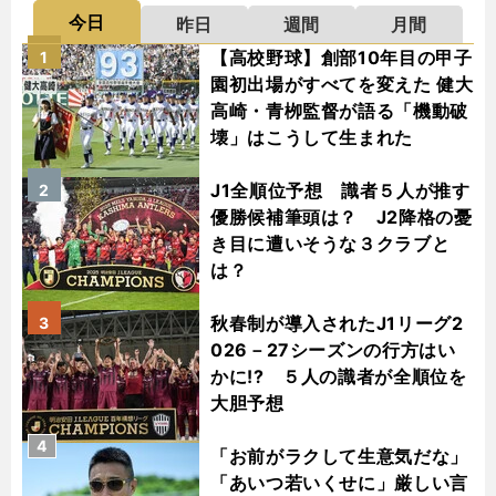
今日
昨日
週間
月間
【高校野球】創部10年目の甲子
1
園初出場がすべてを変えた 健大
高崎・青栁監督が語る「機動破
壊」はこうして生まれた
J1全順位予想 識者５人が推す
2
優勝候補筆頭は？ J2降格の憂
き目に遭いそうな３クラブと
は？
秋春制が導入されたJ1リーグ2
3
026－27シーズンの行方はい
かに!? ５人の識者が全順位を
大胆予想
4
「お前がラクして生意気だな」
「あいつ若いくせに」厳しい言