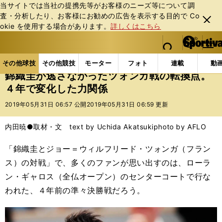
当サイトでは当社の提携先等がお客様のニーズ等について調
査・分析したり、お客様にお勧めの広告を表⽰する⽬的で Co
閉じ
okie を使⽤する場合があります。
詳しくはこちら
る
マイペ
web Sportiva (webスポルティーバ)
検索
メニュ
we
ー
その他球技の記事一覧
テニス
錦織圭が逃さなかっ
b
ジ
その他球技
その他競技
モーター
フォト
連載
動
ス
錦織圭が逃さなかったツォンガ戦の転換点。
ポ
４年で変化した力関係
ル
テ
2019年05月31日 06:57 公開
2019年05月31日 06:59 更新
ィ
ー
内田暁●取材・文 text by Uchida Akatsuki
photo by AFLO
バ
「錦織圭とジョー＝ウィルフリード・ツォンガ（フラン
ス）の対戦」で、多くのファンが思い出すのは、ローラ
ン・ギャロス（全仏オープン）のセンターコートで行な
われた、４年前の準々決勝戦だろう。