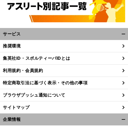
サービス
開
く/
推奨環境
閉
じ
。
す
集英社ID・スポルティーバIDとは
前
る
へ
利用規約・会員規約
特定商取引法に基づく表示・その他の事項
ブラウザプッシュ通知について
サイトマップ
企業情報
開