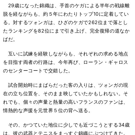
29歳になった錦織は、手首のケガによる半年の戦線離
脱を経ながらも、約５年にわたりトップ10に定着してい
る。対するツォンガは、ひざのケガで262位まで落とし
たランキングを82位にまで引き上げ、完全復帰の道なか
ばだ。
互いに試練を経験しながらも、それぞれの求める地点
を目指す両者の行路は、今年再び、ローラン・ギャロス
のセンターコートで交錯した。
試合開始時にまばらだった客の入りは、ツォンガの現
在の立ち位置を、そのまま映していたかもしれない。そ
れでも、個々の声量と熱量の高いフランスのファンは、
情熱的な声援を元世界５位の背へ送る。
その、かつていた地位に少しでも近づこうとする34歳
は、彼の武器とテニスをまっすぐ錦織にぶつけてきた。