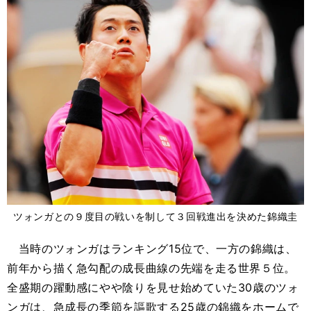
ツォンガとの９度目の戦いを制して３回戦進出を決めた錦織圭
当時のツォンガはランキング15位で、一方の錦織は、
前年から描く急勾配の成長曲線の先端を走る世界５位。
全盛期の躍動感にやや陰りを見せ始めていた30歳のツォ
ンガは、急成長の季節を謳歌する25歳の錦織をホームで