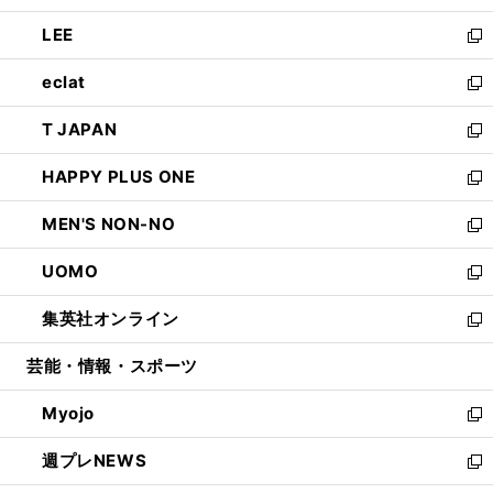
開
ウ
ン
ウ
し
LEE
く
で
ド
ィ
い
新
開
ウ
ン
ウ
し
eclat
く
で
ド
ィ
い
新
開
ウ
ン
ウ
し
T JAPAN
く
で
ド
ィ
い
新
開
ウ
ン
ウ
し
HAPPY PLUS ONE
く
で
ド
ィ
い
新
開
ウ
ン
ウ
し
MEN'S NON-NO
く
で
ド
ィ
い
新
開
ウ
ン
ウ
し
UOMO
く
で
ド
ィ
い
新
開
ウ
ン
ウ
し
集英社オンライン
く
で
ド
ィ
い
新
開
ウ
ン
ウ
し
芸能・情報・スポーツ
く
で
ド
ィ
い
開
ウ
ン
ウ
Myojo
く
で
ド
ィ
新
開
ウ
ン
し
週プレNEWS
く
で
ド
い
新
開
ウ
ウ
し