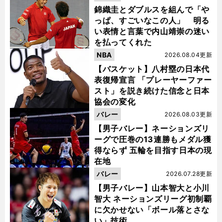
錦織圭とダブルスを組んで「や
っぱ、すごいなこの人」 明る
い表情と言葉で内山靖崇の迷い
を払ってくれた
NBA
2026.08.04更新
【バスケット】八村塁の日本代
表復帰宣言 「プレーヤーファー
スト」を説き続けた信念と日本
協会の変化
バレー
2026.08.03更新
【男子バレー】ネーションズリ
ーグで圧巻の13連勝もメダル獲
得ならず 五輪を目指す日本の現
在地
バレー
2026.07.28更新
【男子バレー】山本智大と小川
智大 ネーションズリーグ初制覇
に欠かせない「ボール落とさな
い」技術