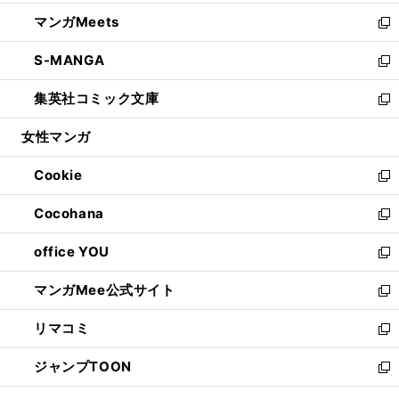
開
ウ
ン
ウ
し
マンガMeets
く
で
ド
ィ
い
新
開
ウ
ン
ウ
し
S-MANGA
く
で
ド
ィ
い
新
開
ウ
ン
ウ
し
集英社コミック文庫
く
で
ド
ィ
い
新
開
ウ
ン
ウ
し
女性マンガ
く
で
ド
ィ
い
開
ウ
ン
ウ
Cookie
く
で
ド
ィ
新
開
ウ
ン
し
Cocohana
く
で
ド
い
新
開
ウ
ウ
し
office YOU
く
で
ィ
い
新
開
ン
ウ
し
マンガMee公式サイト
く
ド
ィ
い
新
ウ
ン
ウ
し
リマコミ
で
ド
ィ
い
新
開
ウ
ン
ウ
し
ジャンプTOON
く
で
ド
ィ
い
新
開
ウ
ン
ウ
し