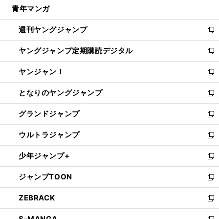
し
青年マンガ
く
で
ド
ィ
い
開
ウ
ン
ウ
週刊ヤングジャンプ
く
で
ド
ィ
新
開
ウ
ン
し
ヤングジャンプ定期購読デジタル
く
で
ド
い
新
開
ウ
ウ
し
ヤンジャン！
く
で
ィ
い
新
開
ン
ウ
し
となりのヤングジャンプ
く
ド
ィ
い
新
ウ
ン
ウ
し
グランドジャンプ
で
ド
ィ
い
新
開
ウ
ン
ウ
し
ウルトラジャンプ
く
で
ド
ィ
い
新
開
ウ
ン
ウ
し
少年ジャンプ+
く
で
ド
ィ
い
新
開
ウ
ン
ウ
し
ジャンプTOON
く
で
ド
ィ
い
新
開
ウ
ン
ウ
し
ZEBRACK
く
で
ド
ィ
い
新
開
ウ
ン
ウ
し
S-MANGA
く