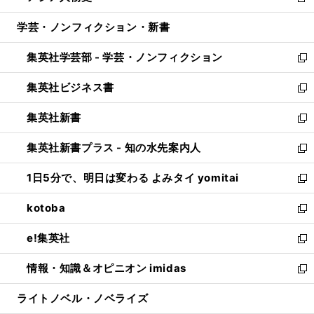
新
開
ウ
ン
ウ
し
学芸・ノンフィクション・新書
く
で
ド
ィ
い
開
ウ
ン
ウ
集英社学芸部 - 学芸・ノンフィクション
く
で
ド
ィ
新
開
ウ
ン
し
集英社ビジネス書
く
で
ド
い
新
開
ウ
ウ
し
集英社新書
く
で
ィ
い
新
開
ン
ウ
し
集英社新書プラス - 知の水先案内人
く
ド
ィ
い
新
ウ
ン
ウ
し
1日5分で、明日は変わる よみタイ yomitai
で
ド
ィ
い
新
開
ウ
ン
ウ
し
kotoba
く
で
ド
ィ
い
新
開
ウ
ン
ウ
し
e!集英社
く
で
ド
ィ
い
新
開
ウ
ン
ウ
し
情報・知識＆オピニオン imidas
く
で
ド
ィ
い
新
開
ウ
ン
ウ
し
ライトノベル・ノベライズ
く
で
ド
ィ
い
開