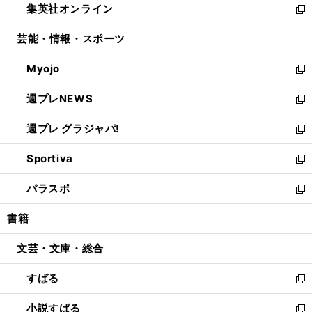
集英社オンライン
く
で
ド
ィ
い
新
開
ウ
ン
ウ
し
芸能・情報・スポーツ
く
で
ド
ィ
い
開
ウ
ン
ウ
Myojo
く
で
ド
ィ
新
開
ウ
ン
し
週プレNEWS
く
で
ド
い
新
開
ウ
ウ
し
週プレ グラジャパ!
く
で
ィ
い
新
開
ン
ウ
し
Sportiva
く
ド
ィ
い
新
ウ
ン
ウ
し
パラスポ
で
ド
ィ
い
新
開
ウ
ン
ウ
し
書籍
く
で
ド
ィ
い
開
ウ
ン
ウ
文芸・文庫・総合
く
で
ド
ィ
開
ウ
ン
すばる
く
で
ド
新
開
ウ
し
小説すばる
く
で
い
新