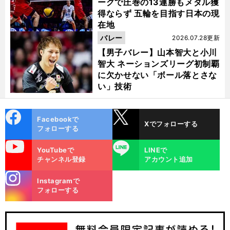
ーグで圧巻の13連勝もメダル獲
得ならず 五輪を目指す日本の現
在地
バレー
2026.07.28更新
【男子バレー】山本智大と小川
智大 ネーションズリーグ初制覇
に欠かせない「ボール落とさな
い」技術
cebo
X
Facebookで
Xでフォローする
ok
フォローする
uTube
LINE
YouTubeで
LINEで
チャンネル登録
アカウント追加
stagra
Instagramで
m
フォローする