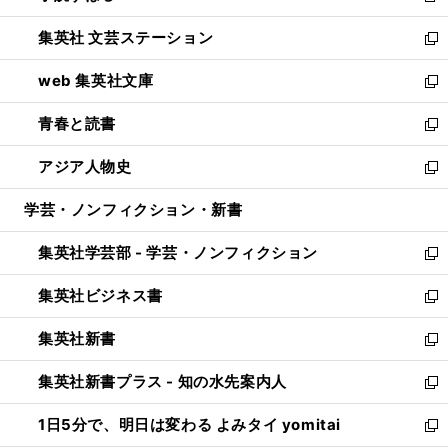
開
ウ
し
集英社 文芸ステーション
く
ィ
い
新
ン
ウ
し
web 集英社文庫
ド
ィ
い
新
ウ
ン
ウ
し
青春と読書
で
ド
ィ
い
新
開
ウ
ン
ウ
し
アジア人物史
く
で
ド
ィ
い
新
開
ウ
ン
ウ
し
学芸・ノンフィクション・新書
く
で
ド
ィ
い
開
ウ
ン
ウ
集英社学芸部 - 学芸・ノンフィクション
く
で
ド
ィ
新
開
ウ
ン
し
集英社ビジネス書
く
で
ド
い
新
開
ウ
ウ
し
集英社新書
く
で
ィ
い
新
開
ン
ウ
し
集英社新書プラス - 知の水先案内人
く
ド
ィ
い
新
ウ
ン
ウ
し
1日5分で、明日は変わる よみタイ yomitai
で
ド
ィ
い
新
開
ウ