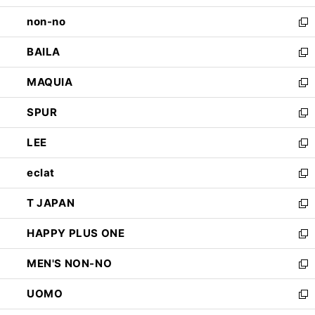
開
ウ
し
non-no
く
で
い
新
開
ウ
し
BAILA
く
ィ
い
新
ン
ウ
し
MAQUIA
ド
ィ
い
新
ウ
ン
ウ
し
SPUR
で
ド
ィ
い
新
開
ウ
ン
ウ
し
LEE
く
で
ド
ィ
い
新
開
ウ
ン
ウ
し
eclat
く
で
ド
ィ
い
新
開
ウ
ン
ウ
し
T JAPAN
く
で
ド
ィ
い
新
開
ウ
ン
ウ
し
HAPPY PLUS ONE
く
で
ド
ィ
い
新
開
ウ
ン
ウ
し
MEN'S NON-NO
く
で
ド
ィ
い
新
開
ウ
ン
ウ
し
UOMO
く
で
ド
ィ
い
新
開
ウ
ン
ウ
し