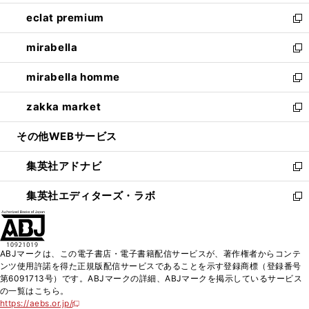
開
ウ
ン
ウ
し
eclat premium
く
で
ド
ィ
い
新
開
ウ
ン
ウ
し
mirabella
く
で
ド
ィ
い
新
開
ウ
ン
ウ
し
mirabella homme
く
で
ド
ィ
い
新
開
ウ
ン
ウ
し
zakka market
く
で
ド
ィ
い
新
開
ウ
ン
ウ
し
その他WEBサービス
く
で
ド
ィ
い
開
ウ
ン
ウ
集英社アドナビ
く
で
ド
ィ
新
開
ウ
ン
し
集英社エディターズ・ラボ
く
で
ド
い
新
開
ウ
ウ
し
く
で
ィ
い
開
ン
ウ
ABJマークは、この電子書店・電子書籍配信サービスが、著作権者からコンテ
く
ド
ィ
ンツ使用許諾を得た正規版配信サービスであることを示す登録商標（登録番号
ウ
ン
第6091713号）です。ABJマークの詳細、ABJマークを掲示しているサービス
で
ド
の一覧はこちら。
開
ウ
https://aebs.or.jp/
新