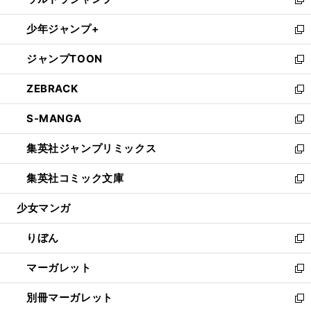
ド
ィ
い
新
開
ウ
ン
ウ
し
少年ジャンプ+
く
で
ド
ィ
い
新
開
ウ
ン
ウ
し
ジャンプTOON
く
で
ド
ィ
い
新
開
ウ
ン
ウ
し
ZEBRACK
く
で
ド
ィ
い
新
開
ウ
ン
ウ
し
S-MANGA
く
で
ド
ィ
い
新
開
ウ
ン
ウ
し
集英社ジャンプリミックス
く
で
ド
ィ
い
新
開
ウ
ン
ウ
し
集英社コミック文庫
く
で
ド
ィ
い
新
開
ウ
ン
ウ
し
少女マンガ
く
で
ド
ィ
い
開
ウ
ン
ウ
りぼん
く
で
ド
ィ
新
開
ウ
ン
し
マーガレット
く
で
ド
い
新
開
ウ
ウ
し
別冊マーガレット
く
で
ィ
い
新