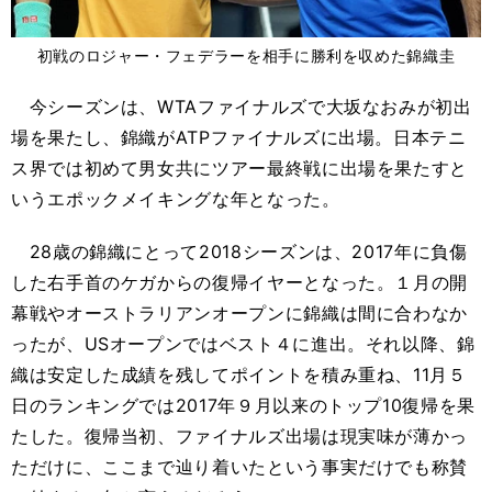
初戦のロジャー・フェデラーを相手に勝利を収めた錦織圭
今シーズンは、WTAファイナルズで大坂なおみが初出
場を果たし、錦織がATPファイナルズに出場。日本テニ
ス界では初めて男女共にツアー最終戦に出場を果たすと
いうエポックメイキングな年となった。
28歳の錦織にとって2018シーズンは、2017年に負傷
した右手首のケガからの復帰イヤーとなった。１月の開
幕戦やオーストラリアンオープンに錦織は間に合わなか
ったが、USオープンではベスト４に進出。それ以降、錦
織は安定した成績を残してポイントを積み重ね、11月５
日のランキングでは2017年９月以来のトップ10復帰を果
たした。復帰当初、ファイナルズ出場は現実味が薄かっ
ただけに、ここまで辿り着いたという事実だけでも称賛