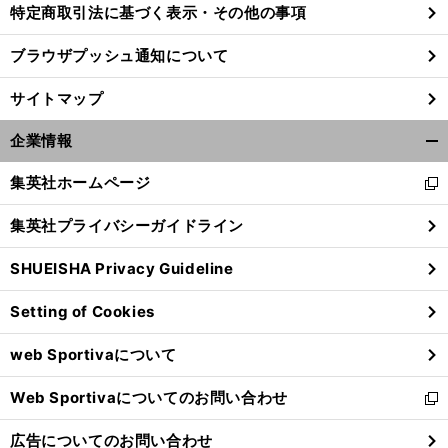
特定商取引法に基づく表示・その他の事項
ブラウザプッシュ通知について
、
。
前
へ
39
サイトマップ
企業情報
開
く/
集英社ホームページ
新
閉
し
じ
集英社プライバシーガイドライン
い
る
ウ
SHUEISHA Privacy Guideline
ィ
ン
Setting of Cookies
ド
ウ
web Sportivaについて
で
開
Web Sportivaについてのお問い合わせ
く
新
し
広告についてのお問い合わせ
い