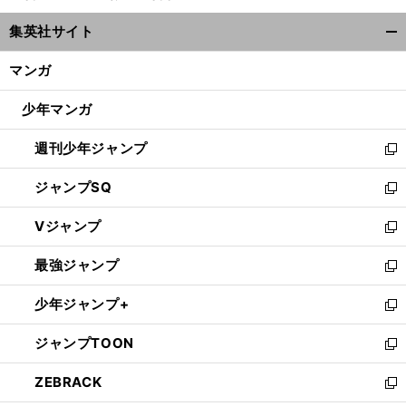
ウ
集英社サイト
ィ
開
ン
く/
マンガ
ド
閉
ウ
じ
少年マンガ
で
る
開
週刊少年ジャンプ
く
新
し
ジャンプSQ
い
新
ウ
し
Vジャンプ
ィ
い
新
ン
ウ
し
最強ジャンプ
ド
ィ
い
新
ウ
ン
ウ
し
少年ジャンプ+
で
ド
ィ
い
新
開
ウ
ン
ウ
し
ジャンプTOON
く
で
ド
ィ
い
新
開
ウ
ン
ウ
し
ZEBRACK
く
で
ド
ィ
い
新
開
ウ
ン
ウ
し