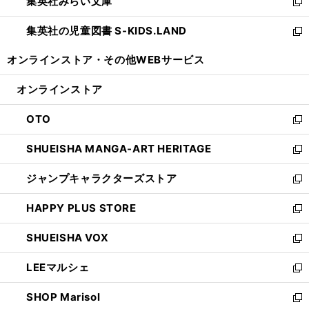
集英社みらい文庫
く
で
ド
ィ
新
開
ウ
ン
し
集英社の児童図書 S-KIDS.LAND
く
で
ド
い
新
開
ウ
ウ
し
オンラインストア・
その他WEBサービス
く
で
ィ
い
開
ン
ウ
オンラインストア
く
ド
ィ
ウ
ン
OTO
で
ド
新
開
ウ
し
SHUEISHA MANGA-ART HERITAGE
く
で
い
新
開
ウ
し
ジャンプキャラクターズストア
く
ィ
い
新
ン
ウ
し
HAPPY PLUS STORE
ド
ィ
い
新
ウ
ン
ウ
し
SHUEISHA VOX
で
ド
ィ
い
新
開
ウ
ン
ウ
し
LEEマルシェ
く
で
ド
ィ
い
新
開
ウ
ン
ウ
し
SHOP Marisol
く
で
ド
ィ
い
新