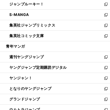
ジャンプルーキー！
く
で
ド
ィ
い
新
開
ウ
ン
ウ
し
S-MANGA
く
で
ド
ィ
い
新
開
ウ
ン
ウ
し
集英社ジャンプリミックス
く
で
ド
ィ
い
新
開
ウ
ン
ウ
し
集英社コミック文庫
く
で
ド
ィ
い
新
開
ウ
ン
ウ
し
青年マンガ
く
で
ド
ィ
い
開
ウ
ン
ウ
週刊ヤングジャンプ
く
で
ド
ィ
新
開
ウ
ン
し
ヤングジャンプ定期購読デジタル
く
で
ド
い
新
開
ウ
ウ
し
ヤンジャン！
く
で
ィ
い
新
開
ン
ウ
し
となりのヤングジャンプ
く
ド
ィ
い
新
ウ
ン
ウ
し
グランドジャンプ
で
ド
ィ
い
新
開
ウ
ン
ウ
し
ウルトラジャンプ
く
で