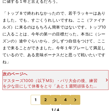
に値する１年と言えるだろう。
「トップ８で終われなかったので、若干ラッキーはあり
ました。でも、すごくうれしいですね。ここ（ファイナ
ルズ）に来るのはもちろん簡単ではないです。トップ10
に入ることは、今年の第一の目標だった。本当に（シー
ズンの）途中ぐらいから、少しずつ自信をつけて、ここ
まで来ることができました。今年１年プレーして満足し
ているので、ある意味ボーナスだと思って戦いたいです
ね」
次のページへ
マスターズ1000（以下MS）・パリ大会の後、練習
を少な目にして休養をとり「あと１週間頑張るため
に、体とメンタルの準備をしていた」という錦織
は、ラウンドロビン（総当たり戦）のレイトン・ヒ
次
1
2
3
4
のページへ
ューイットグル
1 / 4