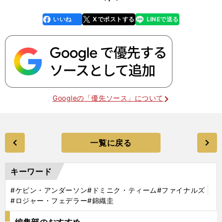
いいね
Xでポストする
LINEで送る
line
faceboo
x
k
Googleの「優先ソース」について
一覧に戻る
キーワード
#ケビン・アンダーソン
#ドミニク・ティーム
#ファイナルズ
#ロジャー・フェデラー
#錦織圭