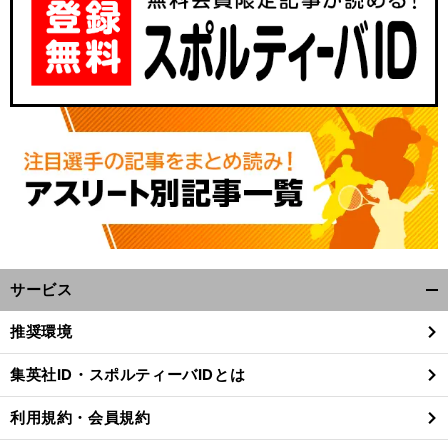
サービス
開
く/
推奨環境
閉
じ
集英社ID・スポルティーバIDとは
る
利用規約・会員規約