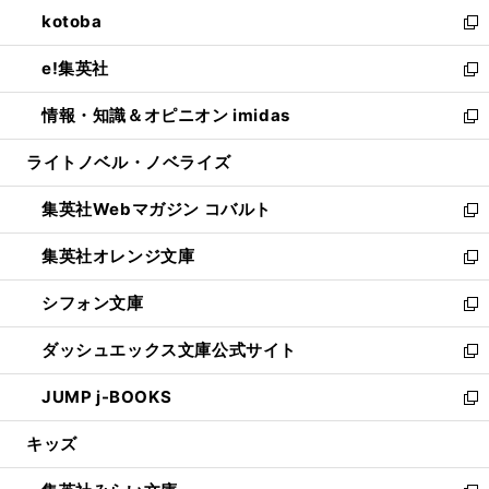
ン
ウ
し
kotoba
く
で
ド
ィ
い
新
開
ウ
ン
ウ
し
e!集英社
く
で
ド
ィ
い
新
開
ウ
ン
ウ
し
情報・知識＆オピニオン imidas
く
で
ド
ィ
い
新
開
ウ
ン
ウ
し
ライトノベル・ノベライズ
く
で
ド
ィ
い
開
ウ
ン
ウ
集英社Webマガジン コバルト
く
で
ド
ィ
新
開
ウ
ン
し
集英社オレンジ文庫
く
で
ド
い
新
開
ウ
ウ
し
シフォン文庫
く
で
ィ
い
新
開
ン
ウ
し
ダッシュエックス文庫公式サイト
く
ド
ィ
い
新
ウ
ン
ウ
し
JUMP j-BOOKS
で
ド
ィ
い
新
開
ウ
ン
ウ
し
キッズ
く
で
ド
ィ
い
開
ウ
ン
ウ