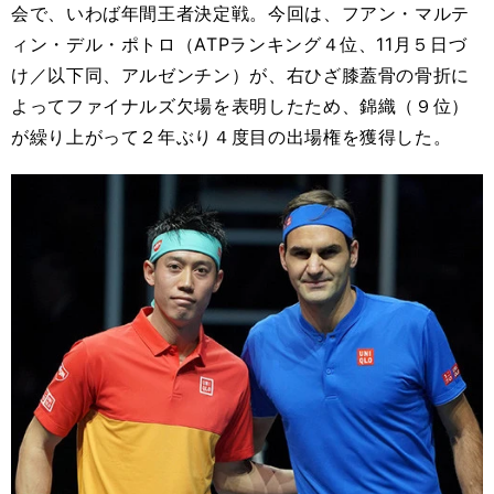
会で、いわば年間王者決定戦。今回は、フアン・マルテ
ィン・デル・ポトロ（ATPランキング４位、11月５日づ
け／以下同、アルゼンチン）が、右ひざ膝蓋骨の骨折に
よってファイナルズ欠場を表明したため、錦織（９位）
が繰り上がって２年ぶり４度目の出場権を獲得した。