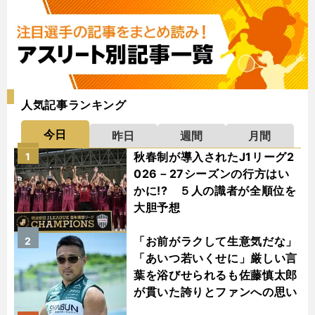
人気記事ランキング
今日
昨日
週間
月間
秋春制が導入されたJ1リーグ2
1
026－27シーズンの行方はい
かに!? ５人の識者が全順位を
大胆予想
「お前がラクして生意気だな」
2
「あいつ若いくせに」厳しい言
葉を浴びせられるも佐藤慎太郎
が貫いた誇りとファンへの思い