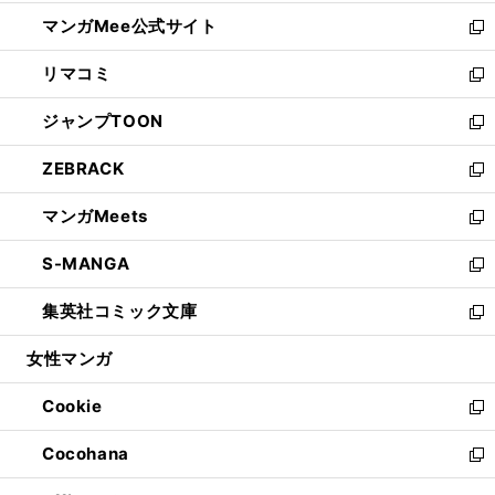
開
ン
ウ
し
マンガMee公式サイト
く
ド
ィ
い
新
ウ
ン
ウ
し
リマコミ
で
ド
ィ
い
新
開
ウ
ン
ウ
し
ジャンプTOON
く
で
ド
ィ
い
新
開
ウ
ン
ウ
し
ZEBRACK
く
で
ド
ィ
い
新
開
ウ
ン
ウ
し
マンガMeets
く
で
ド
ィ
い
新
開
ウ
ン
ウ
し
S-MANGA
く
で
ド
ィ
い
新
開
ウ
ン
ウ
し
集英社コミック文庫
く
で
ド
ィ
い
新
開
ウ
ン
ウ
し
女性マンガ
く
で
ド
ィ
い
開
ウ
ン
ウ
Cookie
く
で
ド
ィ
新
開
ウ
ン
し
Cocohana
く
で
ド
い
新
開
ウ
ウ
し