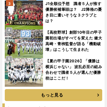
J1全順位予想 識者５人が推す
3
優勝候補筆頭は？ J2降格の憂
き目に遭いそうな３クラブと
は？
4
【高校野球】創部10年目の甲子
園初出場がすべてを変えた 健大
高崎・青栁監督が語る「機動破
壊」はこうして生まれた
5
【夏の甲子園2026】「優勝は
横浜じゃない」 波乱必至の組み
合わせで識者５人が選んだ優勝
校はここだ！
もっと見る