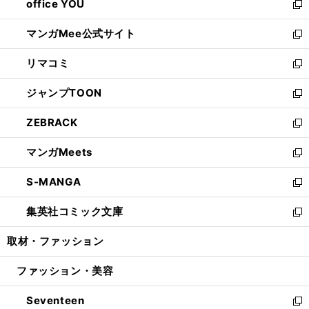
office YOU
く
で
ィ
い
新
開
ン
ウ
し
マンガMee公式サイト
く
ド
ィ
い
新
ウ
ン
ウ
し
リマコミ
で
ド
ィ
い
新
開
ウ
ン
ウ
し
ジャンプTOON
く
で
ド
ィ
い
新
開
ウ
ン
ウ
し
ZEBRACK
く
で
ド
ィ
い
新
開
ウ
ン
ウ
し
マンガMeets
く
で
ド
ィ
い
新
開
ウ
ン
ウ
し
S-MANGA
く
で
ド
ィ
い
新
開
ウ
ン
ウ
し
集英社コミック文庫
く
で
ド
ィ
い
新
開
ウ
ン
ウ
し
取材・ファッション
く
で
ド
ィ
い
開
ウ
ン
ウ
ファッション・美容
く
で
ド
ィ
開
ウ
ン
Seventeen
く
で
ド
新