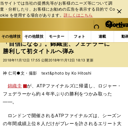
当サイトでは当社の提携先等がお客様のニーズ等について調
査・分析したり、お客様にお勧めの広告を表⽰する⽬的で Co
閉じ
okie を使⽤する場合があります。
詳しくはこちら
る
マイペ
web Sportiva (webスポルティーバ)
検索
メニュ
we
ー
その他球技の記事一覧
テニス
「自信になる」。錦
b
ジ
その他球技
その他競技
モーター
フォト
連載
動
ス
「自信になる」。錦織圭、フェデラーに
ポ
勝利して初タイトルへ弾み
ル
テ
2018年11月12日 17:55 公開
2018年11月12日 18:13 更新
ィ
ー
神 仁司●文・撮影 text&photo by Ko Hitoshi
バ
錦織圭
が、ATPファイナルズに帰還し、ロジャー・
フェデラーから約４年半ぶりの勝利をつかみ取った
――。
ロンドンで開催されるATPファイナルズは、シーズン
の年間成績上位８人だけがプレーを許されるエリート大