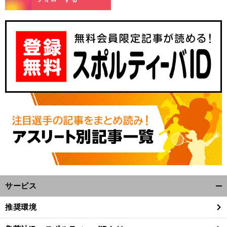
サービス
開
く/
推奨環境
閉
じ