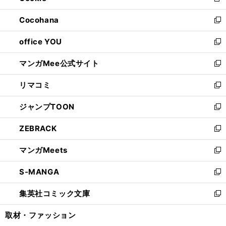
新
開
ウ
ン
し
Cocohana
く
で
ド
い
新
開
ウ
ウ
し
office YOU
く
で
ィ
い
新
開
ン
ウ
し
マンガMee公式サイト
く
ド
ィ
い
新
ウ
ン
ウ
し
リマコミ
で
ド
ィ
い
新
開
ウ
ン
ウ
し
ジャンプTOON
く
で
ド
ィ
い
新
開
ウ
ン
ウ
し
ZEBRACK
く
で
ド
ィ
い
新
開
ウ
ン
ウ
し
マンガMeets
く
で
ド
ィ
い
新
開
ウ
ン
ウ
し
S-MANGA
く
で
ド
ィ
い
新
開
ウ
ン
ウ
し
集英社コミック文庫
く
で
ド
ィ
い
新
開
ウ
ン
ウ
し
取材・ファッション
く
で
ド
ィ
い
開