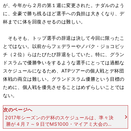
が、今年から２月の第１週に変更された。ナダルのよう
に、全豪で勝ち残るほど選手への負担は大きくなり、デ
杯までに体を回復させるのは難しい。
そもそも、トップ選手の辞退は決して今回に限ったこ
とではない。以前からフェデラーやノバク・ジョコビッ
チ（２位）らはたびたび辞退をしていた。特に、グラン
ドスラムで優勝争いをするような選手にとっては過酷な
スケジュールになるため、ATPツアーの個人戦とデ杯団
体戦の両立は難しい。グランドスラム優勝という目標の
ために、個人戦を優先させることはめずらしいことでは
ない。
次のページへ
2017年シーズンのデ杯のスケジュールは、準々決
勝が４月７～９日でMS1000・マイアミ大会の翌
週、準決勝およびプレーオフ（入れ替え戦）が９月