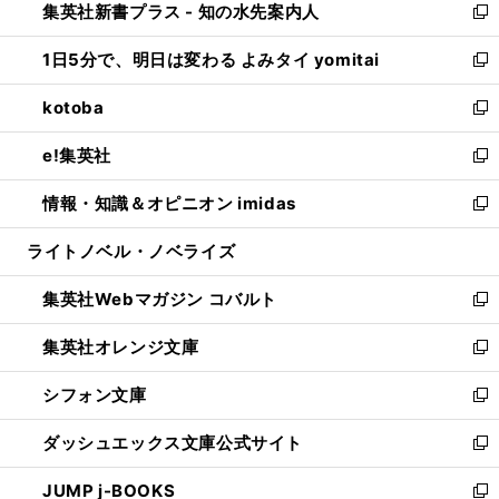
集英社新書プラス - 知の水先案内人
く
ド
ィ
い
新
ウ
ン
ウ
し
1日5分で、明日は変わる よみタイ yomitai
で
ド
ィ
い
新
開
ウ
ン
ウ
し
kotoba
く
で
ド
ィ
い
新
開
ウ
ン
ウ
し
e!集英社
く
で
ド
ィ
い
新
開
ウ
ン
ウ
し
情報・知識＆オピニオン imidas
く
で
ド
ィ
い
新
開
ウ
ン
ウ
し
ライトノベル・ノベライズ
く
で
ド
ィ
い
開
ウ
ン
ウ
集英社Webマガジン コバルト
く
で
ド
ィ
新
開
ウ
ン
し
集英社オレンジ文庫
く
で
ド
い
新
開
ウ
ウ
し
シフォン文庫
く
で
ィ
い
新
開
ン
ウ
し
ダッシュエックス文庫公式サイト
く
ド
ィ
い
新
ウ
ン
ウ
し
JUMP j-BOOKS
で
ド
ィ
い
新