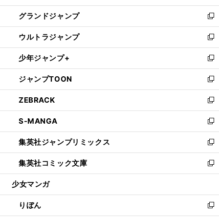
ウ
ン
ウ
し
グランドジャンプ
で
ド
ィ
い
新
開
ウ
ン
ウ
し
ウルトラジャンプ
く
で
ド
ィ
い
新
開
ウ
ン
ウ
し
少年ジャンプ+
く
で
ド
ィ
い
新
開
ウ
ン
ウ
し
ジャンプTOON
く
で
ド
ィ
い
新
開
ウ
ン
ウ
し
ZEBRACK
く
で
ド
ィ
い
新
開
ウ
ン
ウ
し
S-MANGA
く
で
ド
ィ
い
新
開
ウ
ン
ウ
し
集英社ジャンプリミックス
く
で
ド
ィ
い
新
開
ウ
ン
ウ
し
集英社コミック文庫
く
で
ド
ィ
い
新
開
ウ
ン
ウ
し
少女マンガ
く
で
ド
ィ
い
開
ウ
ン
ウ
りぼん
く
で
ド
ィ
新
開
ウ
ン
し