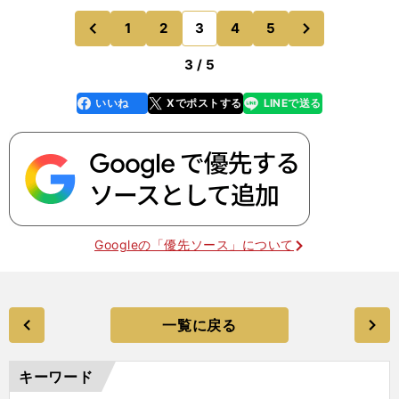
15～17日でUS（全米）オープンの直後。決勝が11
次
1
2
3
4
5
のページへ
のページへ
月24
前
3 / 5
いいね
Xでポストする
LINEで送る
line
faceboo
x
k
Googleの「優先ソース」について
一覧に戻る
キーワード