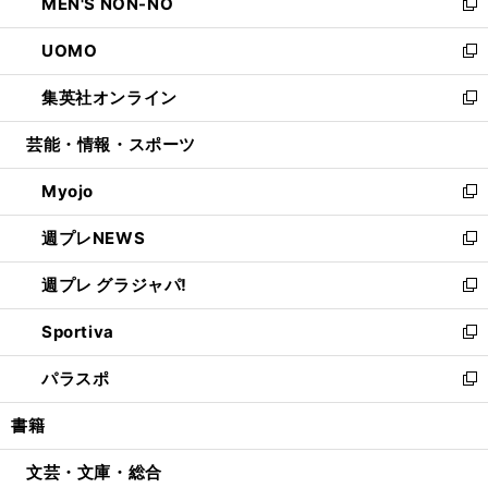
MEN'S NON-NO
く
で
ド
ィ
い
新
開
ウ
ン
ウ
し
UOMO
く
で
ド
ィ
い
新
開
ウ
ン
ウ
し
集英社オンライン
く
で
ド
ィ
い
新
開
ウ
ン
ウ
し
芸能・情報・スポーツ
く
で
ド
ィ
い
開
ウ
ン
ウ
Myojo
く
で
ド
ィ
新
開
ウ
ン
し
週プレNEWS
く
で
ド
い
新
開
ウ
ウ
し
週プレ グラジャパ!
く
で
ィ
い
新
開
ン
ウ
し
Sportiva
く
ド
ィ
い
新
ウ
ン
ウ
し
パラスポ
で
ド
ィ
い
新
開
ウ
ン
ウ
し
書籍
く
で
ド
ィ
い
開
ウ
ン
ウ
文芸・文庫・総合
く
で
ド
ィ