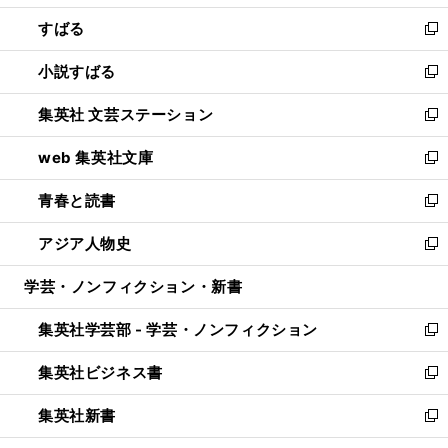
開
ウ
ン
すばる
く
で
ド
新
開
ウ
し
小説すばる
く
で
い
新
開
ウ
し
集英社 文芸ステーション
く
ィ
い
新
ン
ウ
し
web 集英社文庫
ド
ィ
い
新
ウ
ン
ウ
し
青春と読書
で
ド
ィ
い
新
開
ウ
ン
ウ
し
アジア人物史
く
で
ド
ィ
い
新
開
ウ
ン
ウ
し
学芸・ノンフィクション・新書
く
で
ド
ィ
い
開
ウ
ン
ウ
集英社学芸部 - 学芸・ノンフィクション
く
で
ド
ィ
新
開
ウ
ン
し
集英社ビジネス書
く
で
ド
い
新
開
ウ
ウ
し
集英社新書
く
で
ィ
い
新
開
ン
ウ
し