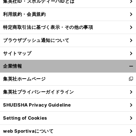
集英社ID・スポルティーバIDとは
る
利用規約・会員規約
特定商取引法に基づく表示・その他の事項
ブラウザプッシュ通知について
サイトマップ
企業情報
開
く/
集英社ホームページ
新
閉
し
じ
集英社プライバシーガイドライン
い
る
ウ
前
へ
SHUEISHA Privacy Guideline
ィ
ン
Setting of Cookies
ド
ウ
web Sportivaについて
で