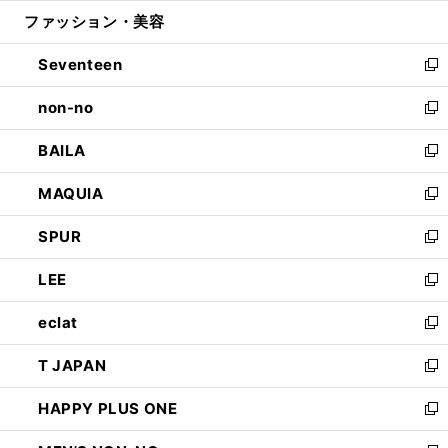
ウ
ン
ウ
ファッション・美容
く
で
ド
ィ
開
ウ
ン
Seventeen
く
で
ド
新
開
ウ
し
non-no
く
で
い
新
開
ウ
し
BAILA
く
ィ
い
新
ン
ウ
し
MAQUIA
ド
ィ
い
新
ウ
ン
ウ
し
SPUR
で
ド
ィ
い
新
開
ウ
ン
ウ
し
LEE
く
で
ド
ィ
い
新
開
ウ
ン
ウ
し
eclat
く
で
ド
ィ
い
新
開
ウ
ン
ウ
し
T JAPAN
く
で
ド
ィ
い
新
開
ウ
ン
ウ
し
HAPPY PLUS ONE
く
で
ド
ィ
い
新
開
ウ
ン
ウ
し