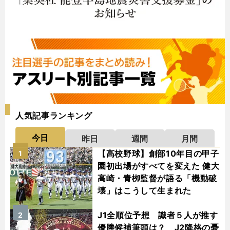
人気記事ランキング
今日
昨日
週間
月間
【高校野球】創部10年目の甲子
1
園初出場がすべてを変えた 健大
高崎・青栁監督が語る「機動破
壊」はこうして生まれた
J1全順位予想 識者５人が推す
2
優勝候補筆頭は？ J2降格の憂