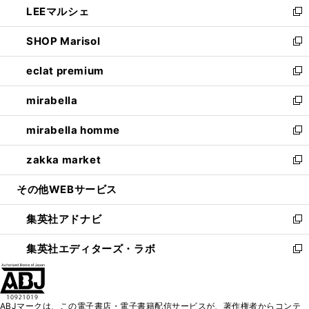
LEEマルシェ
く
で
ド
ィ
い
新
開
ウ
ン
ウ
し
SHOP Marisol
く
で
ド
ィ
い
新
開
ウ
ン
ウ
し
eclat premium
く
で
ド
ィ
い
新
開
ウ
ン
ウ
し
mirabella
く
で
ド
ィ
い
新
開
ウ
ン
ウ
し
mirabella homme
く
で
ド
ィ
い
新
開
ウ
ン
ウ
し
zakka market
く
で
ド
ィ
い
新
開
ウ
ン
ウ
し
その他WEBサービス
く
で
ド
ィ
い
開
ウ
ン
ウ
集英社アドナビ
く
で
ド
ィ
新
開
ウ
ン
し
集英社エディターズ・ラボ
く
で
ド
い
新
開
ウ
ウ
し
く
で
ィ
い
開
ン
ウ
ABJマークは、この電子書店・電子書籍配信サービスが、著作権者からコンテ
く
ド