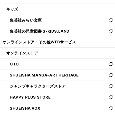
開
ウ
ン
ウ
し
キッズ
く
で
ド
ィ
い
開
ウ
ン
ウ
集英社みらい文庫
く
で
ド
ィ
新
開
ウ
ン
し
集英社の児童図書 S-KIDS.LAND
く
で
ド
い
新
開
ウ
ウ
し
オンラインストア・
その他WEBサービス
く
で
ィ
い
開
ン
ウ
オンラインストア
く
ド
ィ
ウ
ン
OTO
で
ド
新
開
ウ
し
SHUEISHA MANGA-ART HERITAGE
く
で
い
新
開
ウ
し
ジャンプキャラクターズストア
く
ィ
い
新
ン
ウ
し
HAPPY PLUS STORE
ド
ィ
い
新
ウ
ン
ウ
し
SHUEISHA VOX
で
ド
ィ
い
新
開
ウ
ン
ウ
し