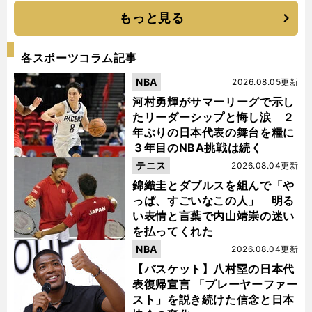
もっと見る
各スポーツコラム記事
NBA
2026.08.05更新
河村勇輝がサマーリーグで示し
たリーダーシップと悔し涙 ２
年ぶりの日本代表の舞台を糧に
３年目のNBA挑戦は続く
テニス
2026.08.04更新
錦織圭とダブルスを組んで「や
っぱ、すごいなこの人」 明る
い表情と言葉で内山靖崇の迷い
を払ってくれた
NBA
2026.08.04更新
【バスケット】八村塁の日本代
表復帰宣言 「プレーヤーファー
スト」を説き続けた信念と日本