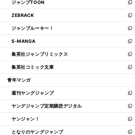
ジャンプTOON
く
で
ド
ィ
い
新
開
ウ
ン
ウ
し
ZEBRACK
く
で
ド
ィ
い
新
開
ウ
ン
ウ
し
ジャンプルーキー！
く
で
ド
ィ
い
新
開
ウ
ン
ウ
し
S-MANGA
く
で
ド
ィ
い
新
開
ウ
ン
ウ
し
集英社ジャンプリミックス
く
で
ド
ィ
い
新
開
ウ
ン
ウ
し
集英社コミック文庫
く
で
ド
ィ
い
新
開
ウ
ン
ウ
し
青年マンガ
く
で
ド
ィ
い
開
ウ
ン
ウ
週刊ヤングジャンプ
く
で
ド
ィ
新
開
ウ
ン
し
ヤングジャンプ定期購読デジタル
く
で
ド
い
新
開
ウ
ウ
し
ヤンジャン！
く
で
ィ
い
新
開
ン
ウ
し
となりのヤングジャンプ
く
ド
ィ
い
新