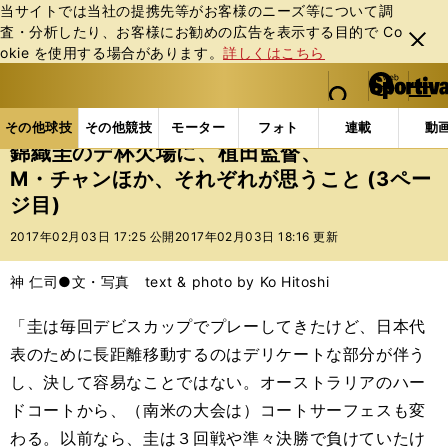
当サイトでは当社の提携先等がお客様のニーズ等について調
査・分析したり、お客様にお勧めの広告を表⽰する⽬的で Co
閉じ
okie を使⽤する場合があります。
詳しくはこちら
る
マイペ
web Sportiva (webスポルティーバ)
検索
メニュ
we
ー
その他球技の記事一覧
テニス
錦織圭のデ杯欠場に
b
ジ
その他球技
その他競技
モーター
フォト
連載
動
ス
錦織圭のデ杯欠場に、植田監督、
ポ
M・チャンほか、それぞれが思うこと (3ペー
ル
ジ目)
テ
ィ
2017年02月03日 17:25 公開
2017年02月03日 18:16 更新
ー
バ
神 仁司●文・写真 text & photo by Ko Hitoshi
「圭は毎回デビスカップでプレーしてきたけど、日本代
表のために長距離移動するのはデリケートな部分が伴う
し、決して容易なことではない。オーストラリアのハー
ドコートから、（南米の大会は）コートサーフェスも変
わる。以前なら、圭は３回戦や準々決勝で負けていたけ