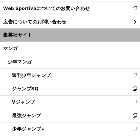
開
Web Sportivaについてのお問い合わせ
く
新
し
広告についてのお問い合わせ
い
ウ
集英社サイト
ィ
開
ン
く/
マンガ
ド
閉
ウ
じ
少年マンガ
で
る
開
週刊少年ジャンプ
く
新
し
ジャンプSQ
い
新
ウ
し
Vジャンプ
ィ
い
新
ン
ウ
し
最強ジャンプ
ド
ィ
い
新
ウ
ン
ウ
し
少年ジャンプ+
で
ド
ィ
い
新
開
ウ
ン
ウ
し