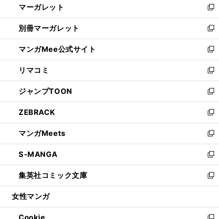
マーガレット
く
で
ド
い
新
開
ウ
ウ
し
別冊マーガレット
く
で
ィ
い
新
開
ン
ウ
し
マンガMee公式サイト
く
ド
ィ
い
新
ウ
ン
ウ
し
リマコミ
で
ド
ィ
い
新
開
ウ
ン
ウ
し
ジャンプTOON
く
で
ド
ィ
い
新
開
ウ
ン
ウ
し
ZEBRACK
く
で
ド
ィ
い
新
開
ウ
ン
ウ
し
マンガMeets
く
で
ド
ィ
い
新
開
ウ
ン
ウ
し
S-MANGA
く
で
ド
ィ
い
新
開
ウ
ン
ウ
し
集英社コミック文庫
く
で
ド
ィ
い
新
開
ウ
ン
ウ
し
女性マンガ
く
で
ド
ィ
い
開
ウ
ン
ウ
Cookie
く
で
ド
ィ