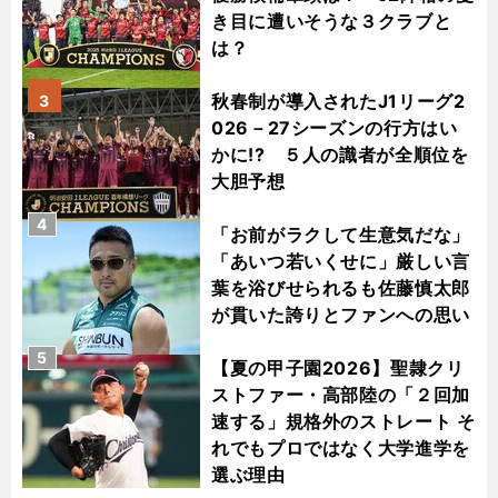
き目に遭いそうな３クラブと
は？
秋春制が導入されたJ1リーグ2
3
026－27シーズンの行方はい
かに!? ５人の識者が全順位を
大胆予想
4
「お前がラクして生意気だな」
「あいつ若いくせに」厳しい言
葉を浴びせられるも佐藤慎太郎
が貫いた誇りとファンへの思い
5
【夏の甲子園2026】聖隷クリ
ストファー・高部陸の「２回加
速する」規格外のストレート そ
れでもプロではなく大学進学を
選ぶ理由