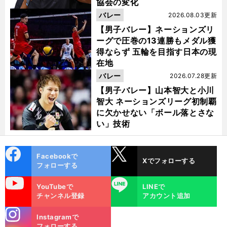
協会の変化
バレー
2026.08.03更新
【男子バレー】ネーションズリ
ーグで圧巻の13連勝もメダル獲
得ならず 五輪を目指す日本の現
在地
バレー
2026.07.28更新
【男子バレー】山本智大と小川
智大 ネーションズリーグ初制覇
に欠かせない「ボール落とさな
い」技術
cebo
X
Facebookで
Xでフォローする
ok
フォローする
uTube
LINE
YouTubeで
LINEで
チャンネル登録
アカウント追加
stagra
Instagramで
m
フォローする