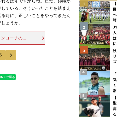
れるはずですからね。ただ、錦織が
【
1
達している。そういったことを踏まえ
目
べ
返る時に、正しいことをやってきたん
崎
でしょうか」
「
J
2
て
人
ャンコーチのい
は
練習を始めてお
に
スベン大会から、
と
秋
3
次
5
リ
ズ
4
を
「
LINEで送る
気
く
浴
5
太
【
ァ
聖
高
る