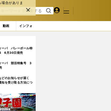
る場合がありま
マイペ
閉じ
検索
メニュ
ー
る
す
ジ
る
動画
インフォ
ィーバ バレーボール特
.4 6月30日発売
ィーバ 部活特集号 3
売
などのお知らせが届く
通知を受け取る方法につ