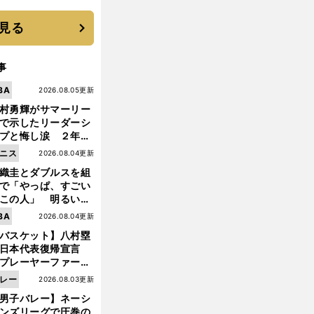
 それでもプロではな
大学進学を選ぶ理由
見る
事
BA
2026.08.05更新
村勇輝がサマーリー
で示したリーダーシ
プと悔し涙 ２年ぶ
の日本代表の舞台を
ニス
2026.08.04更新
に３年目のNBA挑戦
織圭とダブルスを組
続く
で「やっぱ、すごい
この人」 明るい表
と言葉で内山靖崇の
前
BA
2026.08.04更新
へ
いを払ってくれた
バスケット】八村塁
日本代表復帰宣言
プレーヤーファース
」を説き続けた信念
レー
2026.08.03更新
日本協会の変化
男子バレー】ネーシ
ンズリーグで圧巻の