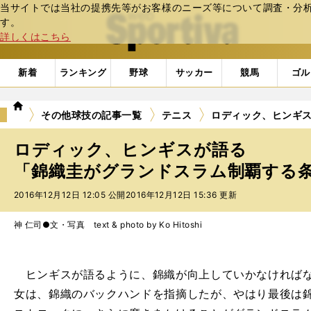
当サイトでは当社の提携先等がお客様のニーズ等について調査・分析し
web Sportiva (webスポルティーバ)
す。
詳しくはこちら
新着
ランキング
野球
サッカー
競馬
ゴル
we
その他球技の記事一覧
テニス
ロディック、ヒンギス
b
ス
ロディック、ヒンギスが語る
ポ
ル
「錦織圭がグランドスラム制覇する条件
テ
2016年12月12日 12:05 公開
2016年12月12日 15:36 更新
ィ
ー
バ
神 仁司●文・写真 text & photo by Ko Hitoshi
ヒンギスが語るように、錦織が向上していかなければな
女は、錦織のバックハンドを指摘したが、やはり最後は