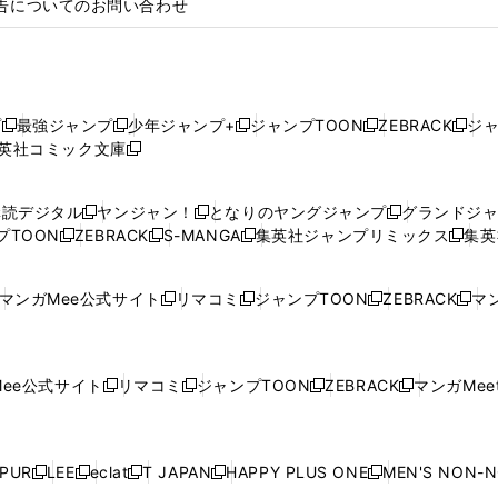
告についてのお問い合わせ
プ
最強ジャンプ
少年ジャンプ+
ジャンプTOON
ZEBRACK
ジ
新
新
新
新
新
英社コミック文庫
し
新
し
し
し
し
い
い
し
い
い
い
ウ
ウ
い
ウ
ウ
ウ
購読デジタル
ヤンジャン！
となりのヤングジャンプ
グランドジ
新
新
新
ィ
ィ
ウ
ィ
ィ
ィ
プTOON
ZEBRACK
S-MANGA
集英社ジャンプリミックス
集英
新
し
新
し
新
し
新
ン
ン
ィ
ン
ン
ン
し
い
し
い
し
い
し
ド
ド
ン
ド
ド
ド
い
ウ
い
ウ
い
ウ
い
ウ
ウ
ド
ウ
ウ
ウ
マンガMee公式サイト
リマコミ
ジャンプTOON
ZEBRACK
マン
新
新
新
新
ウ
ィ
ウ
ィ
ウ
ィ
ウ
で
で
ウ
で
で
で
し
し
し
し
し
ィ
ン
ィ
ン
ィ
ン
ィ
開
開
で
開
開
開
い
い
い
い
い
ン
ド
ン
ド
ン
ド
ン
く
く
開
く
く
く
ウ
ウ
ウ
ウ
ウ
ド
ウ
ド
ウ
ド
ウ
ド
ee公式サイト
リマコミ
ジャンプTOON
ZEBRACK
マンガMeet
く
新
新
新
新
ィ
ィ
ィ
ィ
ィ
ウ
で
ウ
で
ウ
で
ウ
し
し
し
し
ン
ン
ン
ン
ン
で
開
で
開
で
開
で
い
い
い
い
ド
ド
ド
ド
ド
開
く
開
く
開
く
開
ウ
ウ
ウ
ウ
ウ
ウ
ウ
ウ
ウ
PUR
LEE
eclat
T JAPAN
HAPPY PLUS ONE
MEN'S NON-
く
く
く
く
新
新
新
新
新
ィ
ィ
ィ
ィ
で
で
で
で
で