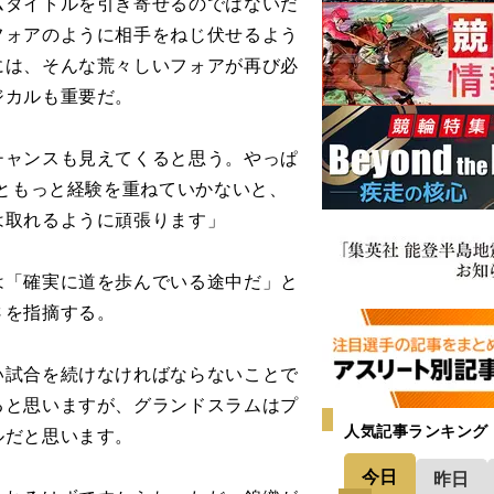
ムタイトルを引き寄せるのではないだ
フォアのように相手をねじ伏せるよう
には、そんな荒々しいフォアが再び必
ジカルも重要だ。
チャンスも見えてくると思う。やっぱ
っともっと経験を重ねていかないと、
は取れるように頑張ります」
「確実に道を歩んでいる途中だ」と
さを指摘する。
い試合を続けなければならないことで
ると思いますが、グランドスラムはプ
人気記事ランキング
ルだと思います。
今日
昨日