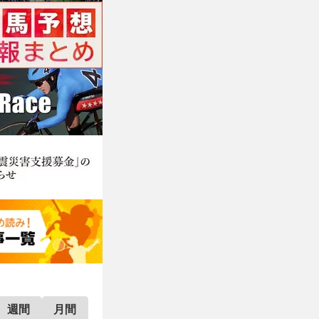
週間
月間