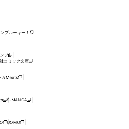
ャンプルーキー！
新
し
い
ウ
ャンプ
新
ィ
社コミック文庫
し
新
ン
い
し
ド
ウ
い
ウ
ガMeets
新
ィ
ウ
で
し
ン
ィ
開
い
ド
ン
く
ウ
ウ
ド
s
S-MANGA
新
新
ィ
で
ウ
し
し
ン
開
で
い
い
ド
く
開
ウ
ウ
ウ
NO
UOMO
く
新
新
ィ
ィ
で