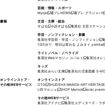
し
新
し
し
し
ン
ィ
ン
ン
開
で
開
で
い
し
い
い
い
ド
ン
ド
ド
芸能・情報・スポーツ
く
開
く
開
ウ
い
ウ
ウ
ウ
ウ
ド
ウ
ウ
Myojo
週プレNEWS
週プレ グラジャパ!
く
く
新
新
新
ィ
ウ
ィ
ィ
ィ
で
ウ
で
で
し
し
ン
ィ
ン
ン
ン
書籍
文芸・文庫・総合
開
で
開
開
い
い
ド
ン
ド
ド
ド
すばる
小説すばる
集英社 文芸ステーシ
く
開
く
く
新
新
ウ
ウ
ウ
ド
ウ
ウ
ウ
く
し
し
ィ
ィ
学芸・ノンフィクション・新書
で
ウ
で
で
で
い
い
ン
ン
集英社学芸部 - 学芸・ノンフィクション
開
で
開
開
開
新
ウ
ウ
ド
ド
1日5分で、明日は変わる よみタイ yomitai
く
開
く
く
く
し
新
ィ
ィ
ウ
ウ
く
い
ン
ン
ライトノベル・ノベライズ
で
で
ウ
ド
ド
集英社Webマガジン コバルト
集英社オレ
開
開
新
ィ
ウ
ウ
く
く
し
ン
キッズ
で
で
い
ド
集英社みらい文庫
集英社の児童図書 S-KID
開
開
新
ウ
ウ
く
く
し
ィ
オンラインストア・
オンラインストア
で
い
ン
その他WEBサービス
OTO
SHUEISHA MANGA-ART HERITAGE
開
新
ウ
ド
LEEマルシェ
SHOP Marisol
eclat prem
く
し
新
新
ィ
ウ
い
し
し
ン
その他WEBサービス
で
ウ
い
い
ド
集英社アドナビ
集英社エディターズ・ラ
開
新