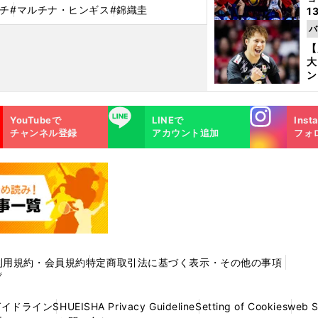
チ
#マルチナ・ヒンギス
#錦織圭
1
ら
バ
の
【
大
ン
か
さ
Instagra
LINE
YouTubeで
LINEで
Inst
m
チャンネル登録
アカウント追加
フォ
利用規約・会員規約
特定商取引法に基づく表示・その他の事項
プ
ガイドライン
SHUEISHA Privacy Guideline
Setting of Cookies
web 