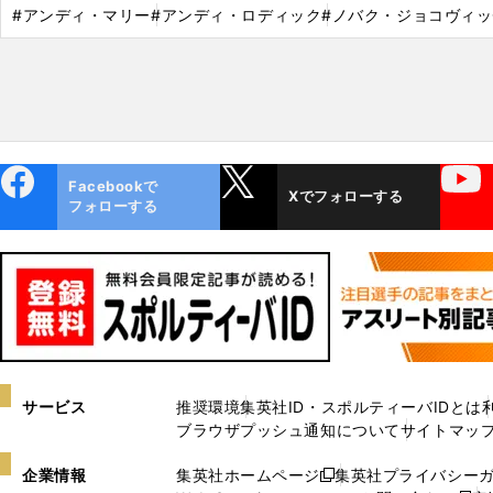
#アンディ・マリー
#アンディ・ロディック
#ノバク・ジョコヴィッ
ebo
X
YouTube
Facebookで
Xでフォローする
ok
フォローする
サービス
推奨環境
集英社ID・スポルティーバIDとは
ブラウザプッシュ通知について
サイトマッ
企業情報
集英社ホームページ
集英社プライバシー
新