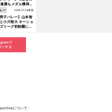
3連勝もメダル獲得な
ず 五輪を目指す日本
レー
2026.07.28更新
現在地
男子バレー】山本智
と小川智大 ネーショ
ズリーグ初制覇に欠
せない「ボール落と
ない」技術
agramで
ローする
Sportivaについて