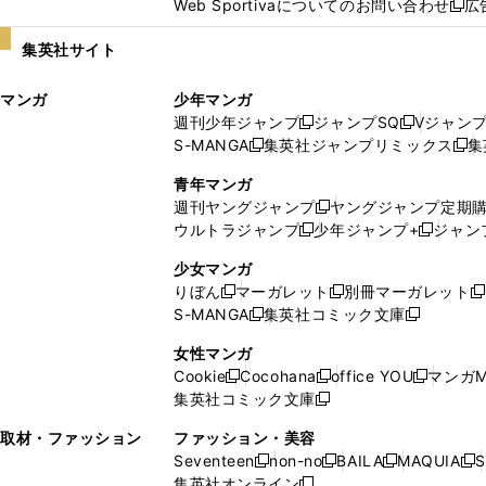
Web Sportivaについてのお問い合わせ
広
し
新
い
し
集英社サイト
ウ
い
ィ
ウ
マンガ
少年マンガ
ン
ィ
週刊少年ジャンプ
ジャンプSQ
Vジャン
ド
ン
新
新
S-MANGA
集英社ジャンプリミックス
集
ウ
ド
新
し
し
新
で
ウ
し
い
い
し
青年マンガ
開
で
い
ウ
ウ
い
週刊ヤングジャンプ
ヤングジャンプ定期
新
く
開
ウ
ィ
ィ
ウ
ウルトラジャンプ
少年ジャンプ+
ジャン
新
し
新
く
ィ
ン
ン
ィ
し
い
し
ン
ド
ド
ン
少女マンガ
い
ウ
い
ド
ウ
ウ
ド
りぼん
マーガレット
別冊マーガレット
新
新
新
ウ
ィ
ウ
ウ
で
で
ウ
S-MANGA
集英社コミック文庫
し
新
し
新
ィ
ン
ィ
で
開
開
で
い
し
い
し
ン
ド
ン
女性マンガ
開
く
く
開
ウ
い
ウ
い
ド
ウ
ド
Cookie
Cocohana
office YOU
マンガM
く
く
新
新
新
ィ
ウ
ィ
ウ
ウ
で
ウ
集英社コミック文庫
し
新
し
し
ン
ィ
ン
ィ
で
開
で
い
し
い
い
ド
ン
ド
ン
取材・ファッション
ファッション・美容
開
く
開
ウ
い
ウ
ウ
ウ
ド
ウ
ド
Seventeen
non-no
BAILA
MAQUIA
S
く
く
新
新
新
新
ィ
ウ
ィ
ィ
で
ウ
で
ウ
集英社オンライン