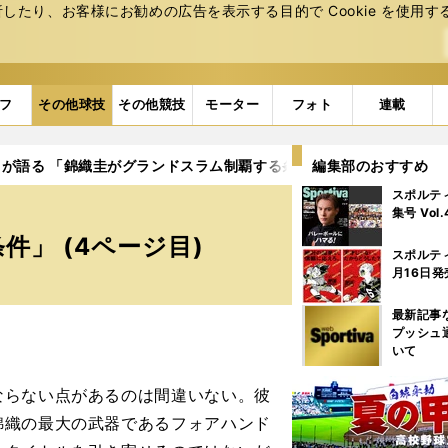
たり、お客様にお勧めの広告を表⽰する⽬的で Cookie を使⽤す
フ
その他球技
その他競技
モーター
フォト
連載
が語る 「錦織圭がグランドスラム制覇する条件」
編集部のおすすめ
4ページ目
スポルテ
集号 Vol
」 (4ページ目)
スポルテ
月16日発
最新記事
プッシュ
いて
らない点があるのは間違いない。彼
錦織の最大の武器であるフォアハンド