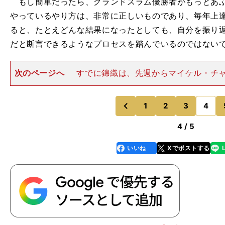
もし簡単だったら、グランドスラム優勝者がもっとあふ
やっているやり方は、非常に正しいものであり、毎年上
ると、たとえどんな結果になったとしても、自分を振り
だと断言できるようなプロセスを踏んでいるのではない
次のページへ
すでに錦織は、先週からマイケル・チ
るカリフォルニアやフロリダのIMGアカデミーで厳しい
り、2017年シーズンは１月１日から開幕するATPブリ
プロ10年目のシ
1
2
3
4
のページへ
のページへ
前
4 / 5
いいね
Xでポストする
line
faceboo
x
k