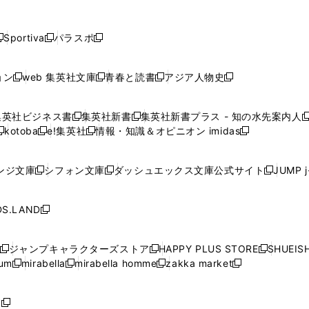
し
し
し
し
し
ン
ン
ン
ン
開
開
開
開
開
い
い
い
い
い
ド
ド
ド
ド
く
く
く
く
く
ウ
ウ
ウ
ウ
ウ
ウ
ウ
ウ
ウ
Sportiva
パラスポ
新
新
ィ
ィ
ィ
ィ
ィ
で
で
で
で
し
し
し
ン
ン
ン
ン
ン
開
開
開
開
い
い
い
ド
ド
ド
ド
ド
ョン
web 集英社文庫
青春と読書
アジア人物史
く
く
く
く
新
新
新
新
ウ
ウ
ウ
ウ
ウ
ウ
ウ
ウ
し
し
し
し
ィ
ィ
ィ
で
で
で
で
で
い
い
い
い
ン
ン
ン
集英社ビジネス書
集英社新書
集英社新書プラス - 知の水先案内人
開
開
開
開
開
新
新
新
ウ
ウ
ウ
ウ
ド
ド
ド
kotoba
e!集英社
情報・知識＆オピニオン imidas
く
く
く
く
く
新
し
新
し
新
ィ
ィ
ィ
ィ
ウ
ウ
ウ
し
し
い
し
い
し
ン
ン
ン
ン
で
で
で
い
い
ウ
い
ウ
い
ド
ド
ド
ド
ンジ文庫
シフォン文庫
ダッシュエックス文庫公式サイト
JUMP 
開
開
開
新
新
新
ウ
ウ
ィ
ウ
ィ
ウ
ウ
ウ
ウ
ウ
く
く
く
し
し
し
ィ
ィ
ン
ィ
ン
ィ
で
で
で
で
い
い
い
ン
ン
ド
ン
ド
ン
S.LAND
開
開
開
開
新
ウ
ウ
ウ
ド
ド
ウ
ド
ウ
ド
く
く
く
く
し
ィ
ィ
ィ
ウ
ウ
で
ウ
で
ウ
い
ン
ン
ン
ジャンプキャラクターズストア
HAPPY PLUS STORE
SHUEIS
で
で
開
で
開
で
新
新
新
ウ
ド
ド
ド
ium
mirabella
mirabella homme
zakka market
開
開
く
開
く
開
し
新
新
新
し
新
し
ィ
ウ
ウ
ウ
く
く
く
く
い
し
し
い
し
し
い
ン
で
で
で
ウ
い
い
ウ
い
い
ウ
ド
ボ
開
開
開
新