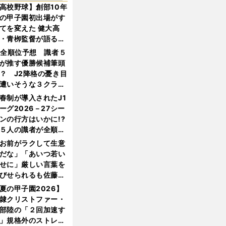
高校野球】創部10年
の甲子園初出場がす
てを変えた 健大高
・青栁監督が語る
機動破壊」はこうし
1全順位予想 識者５
生まれた
が推す優勝候補筆頭
？ J2降格の憂き目
遭いそうな３クラブ
は？
春制が導入されたJ1
ーグ2026－27シー
ンの行方はいかに!?
５人の識者が全順位
大胆予想
お前がラクして生意
だな」「あいつ若い
せに」厳しい言葉を
びせられるも佐藤慎
郎が貫いた誇りとフ
夏の甲子園2026】
ンへの思い
隷クリストファー・
部陸の「２回加速す
」規格外のストレー