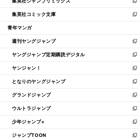
集英社ジャンプリミックス
く
で
ド
ィ
い
新
開
ウ
ン
ウ
し
集英社コミック文庫
く
で
ド
ィ
い
新
開
ウ
ン
ウ
し
青年マンガ
く
で
ド
ィ
い
開
ウ
ン
ウ
週刊ヤングジャンプ
く
で
ド
ィ
新
開
ウ
ン
し
ヤングジャンプ定期購読デジタル
く
で
ド
い
新
開
ウ
ウ
し
ヤンジャン！
く
で
ィ
い
新
開
ン
ウ
し
となりのヤングジャンプ
く
ド
ィ
い
新
ウ
ン
ウ
し
グランドジャンプ
で
ド
ィ
い
新
開
ウ
ン
ウ
し
ウルトラジャンプ
く
で
ド
ィ
い
新
開
ウ
ン
ウ
し
少年ジャンプ+
く
で
ド
ィ
い
新
開
ウ
ン
ウ
し
ジャンプTOON
く
で
ド
ィ
い
新