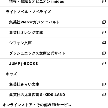
情報・知識＆オピニオン imidas
く
で
ド
ィ
い
新
開
ウ
ン
ウ
し
ライトノベル・ノベライズ
く
で
ド
ィ
い
開
ウ
ン
ウ
集英社Webマガジン コバルト
く
で
ド
ィ
新
開
ウ
ン
し
集英社オレンジ文庫
く
で
ド
い
新
開
ウ
ウ
し
シフォン文庫
く
で
ィ
い
新
開
ン
ウ
し
ダッシュエックス文庫公式サイト
く
ド
ィ
い
新
ウ
ン
ウ
し
JUMP j-BOOKS
で
ド
ィ
い
新
開
ウ
ン
ウ
し
キッズ
く
で
ド
ィ
い
開
ウ
ン
ウ
集英社みらい文庫
く
で
ド
ィ
新
開
ウ
ン
し
集英社の児童図書 S-KIDS.LAND
く
で
ド
い
新
開
ウ
ウ
し
オンラインストア・
その他WEBサービス
く
で
ィ
い