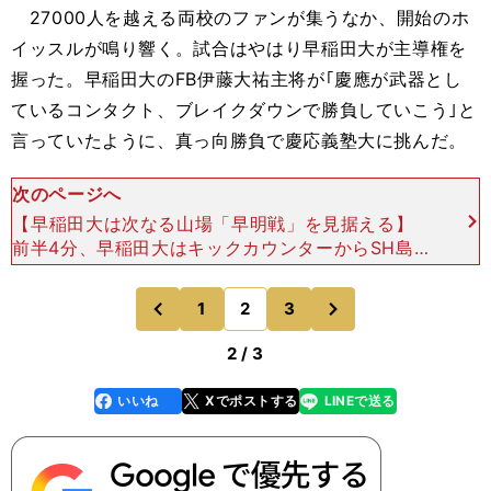
27000人を越える両校のファンが集うなか、開始のホ
イッスルが鳴り響く。試合はやはり早稲田大が主導権を
握った。早稲田大のFB伊藤大祐主将が｢慶應が武器とし
ているコンタクト、ブレイクダウンで勝負していこう｣と
言っていたように、真っ向勝負で慶応義塾大に挑んだ。
次のページへ
【早稲田大は次なる山場「早明戦」を見据える】
前半4分、早稲田大はキックカウンターからSH島本
陽太（4年）が先制トライを奪い、前半10分にもF
W陣の力強いモールでFL安恒直人（3年）が左中間
次
1
2
3
のページへ
のページへ
に押さえ
前
2 / 3
いいね
Xでポストする
LINEで送る
line
faceboo
x
k