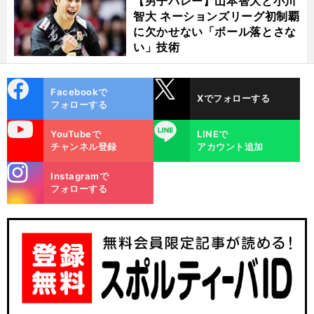
【男子バレー】山本智大と小川
智大 ネーションズリーグ初制覇
に欠かせない「ボール落とさな
い」技術
cebo
X
Facebookで
Xでフォローする
ok
フォローする
uTube
LINE
YouTubeで
LINEで
チャンネル登録
アカウント追加
stagra
Instagramで
m
フォローする