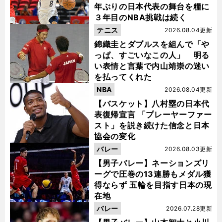
年ぶりの日本代表の舞台を糧に
３年目のNBA挑戦は続く
テニス
2026.08.04更新
錦織圭とダブルスを組んで「や
っぱ、すごいなこの人」 明る
い表情と言葉で内山靖崇の迷い
を払ってくれた
NBA
2026.08.04更新
【バスケット】八村塁の日本代
表復帰宣言 「プレーヤーファー
スト」を説き続けた信念と日本
協会の変化
バレー
2026.08.03更新
【男子バレー】ネーションズリ
ーグで圧巻の13連勝もメダル獲
得ならず 五輪を目指す日本の現
在地
バレー
2026.07.28更新