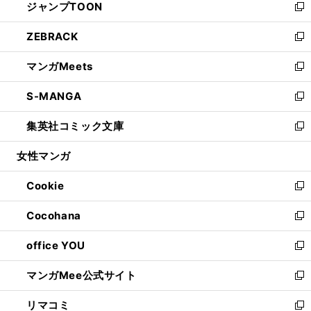
ジャンプTOON
く
で
ド
ィ
い
新
開
ウ
ン
ウ
し
ZEBRACK
く
で
ド
ィ
い
新
開
ウ
ン
ウ
し
マンガMeets
く
で
ド
ィ
い
新
開
ウ
ン
ウ
し
S-MANGA
く
で
ド
ィ
い
新
開
ウ
ン
ウ
し
集英社コミック文庫
く
で
ド
ィ
い
新
開
ウ
ン
ウ
し
女性マンガ
く
で
ド
ィ
い
開
ウ
ン
ウ
Cookie
く
で
ド
ィ
新
開
ウ
ン
し
Cocohana
く
で
ド
い
新
開
ウ
ウ
し
office YOU
く
で
ィ
い
新
開
ン
ウ
し
マンガMee公式サイト
く
ド
ィ
い
新
ウ
ン
ウ
し
リマコミ
で
ド
ィ
い
新