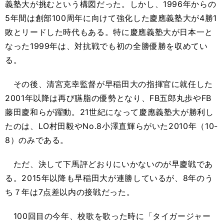
義塾大が挑むという構図だった。しかし、1996年からの
5年間は創部100周年に向けて強化した慶應義塾大が4勝1
敗とリードした時代もある。特に慶應義塾大が日本一と
なった1999年は、対抗戦でも初の全勝優勝を収めてい
る。
その後、清宮克幸監督が早稲田大の指揮官に就任した
2001年以降は再び臙脂の優勢となり、FB五郎丸歩やFB
藤田慶和らが躍動。21世紀になって慶應義塾大が勝利し
たのは、LO村田毅やNo.8小澤直輝らがいた2010年（10-
8）のみである。
ただ、決して下馬評どおりにいかないのが早慶戦であ
る。2015年以降も早稲田大が連勝しているが、8年のう
ち７年は7点差以内の接戦だった。
100回目の今年、校歌を歌った時に「タイガージャー