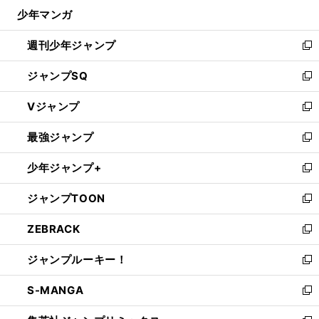
ウ
じ
少年マンガ
で
る
開
週刊少年ジャンプ
く
新
し
ジャンプSQ
い
新
ウ
し
Vジャンプ
ィ
い
新
ン
ウ
し
最強ジャンプ
ド
ィ
い
新
ウ
ン
ウ
し
少年ジャンプ+
で
ド
ィ
い
新
開
ウ
ン
ウ
し
ジャンプTOON
く
で
ド
ィ
い
新
開
ウ
ン
ウ
し
ZEBRACK
く
で
ド
ィ
い
新
開
ウ
ン
ウ
し
ジャンプルーキー！
く
で
ド
ィ
い
新
開
ウ
ン
ウ
し
S-MANGA
く
で
ド
ィ
い
新
開
ウ
ン
ウ
し