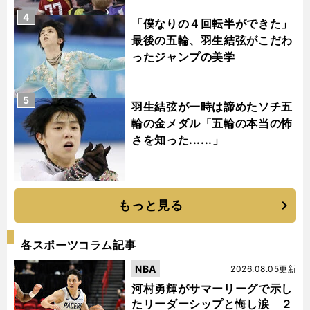
4
「僕なりの４回転半ができた」
最後の五輪、羽生結弦がこだわ
ったジャンプの美学
5
羽生結弦が一時は諦めたソチ五
輪の金メダル「五輪の本当の怖
さを知った......」
もっと見る
各スポーツコラム記事
NBA
2026.08.05更新
河村勇輝がサマーリーグで示し
たリーダーシップと悔し涙 ２