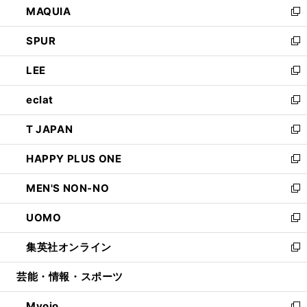
MAQUIA
ド
ィ
い
新
ウ
ン
ウ
し
SPUR
で
ド
ィ
い
新
開
ウ
ン
ウ
し
LEE
く
で
ド
ィ
い
新
開
ウ
ン
ウ
し
eclat
く
で
ド
ィ
い
新
開
ウ
ン
ウ
し
T JAPAN
く
で
ド
ィ
い
新
開
ウ
ン
ウ
し
HAPPY PLUS ONE
く
で
ド
ィ
い
新
開
ウ
ン
ウ
し
MEN'S NON-NO
く
で
ド
ィ
い
新
開
ウ
ン
ウ
し
UOMO
く
で
ド
ィ
い
新
開
ウ
ン
ウ
し
集英社オンライン
く
で
ド
ィ
い
新
開
ウ
ン
ウ
し
芸能・情報・スポーツ
く
で
ド
ィ
い
開
ウ
ン
ウ
Myojo
く
で
ド