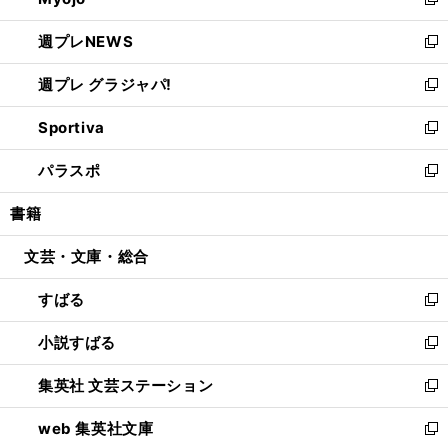
ィ
新
開
ウ
ン
し
週プレNEWS
く
で
ド
い
新
開
ウ
ウ
し
週プレ グラジャパ!
く
で
ィ
い
新
開
ン
ウ
し
Sportiva
く
ド
ィ
い
新
ウ
ン
ウ
し
パラスポ
で
ド
ィ
い
新
開
ウ
ン
ウ
し
書籍
く
で
ド
ィ
い
開
ウ
ン
ウ
文芸・文庫・総合
く
で
ド
ィ
開
ウ
ン
すばる
く
で
ド
新
開
ウ
し
小説すばる
く
で
い
新
開
ウ
し
集英社 文芸ステーション
く
ィ
い
新
ン
ウ
し
web 集英社文庫
ド
ィ
い
新