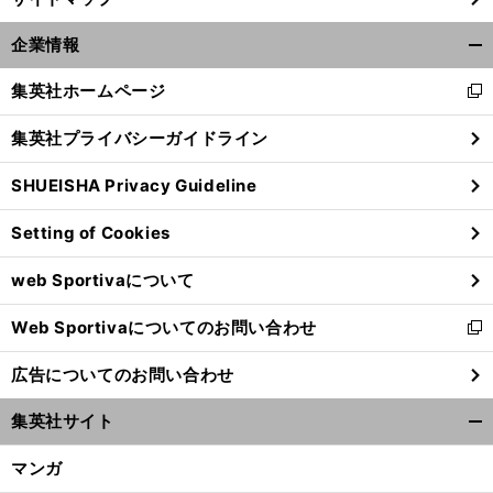
前
へ
企業情報
開
く/
集英社ホームページ
新
閉
し
じ
集英社プライバシーガイドライン
い
る
ウ
SHUEISHA Privacy Guideline
ィ
ン
Setting of Cookies
ド
ウ
web Sportivaについて
で
開
Web Sportivaについてのお問い合わせ
く
新
し
広告についてのお問い合わせ
い
ウ
集英社サイト
ィ
開
ン
く/
マンガ
ド
閉