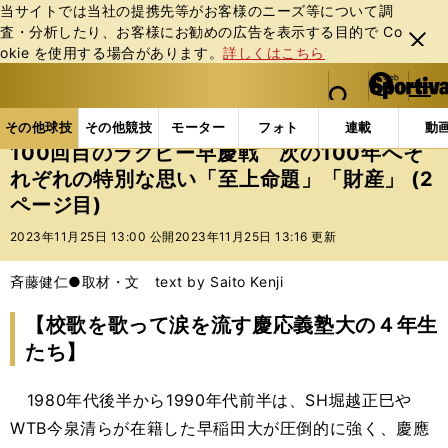
当サイトでは当社の提携先等がお客様のニーズ等について調
査・分析したり、お客様にお勧めの広告を表⽰する⽬的で Co
閉じ
okie を使⽤する場合があります。
詳しくはこちら
る
マイペ
web Sportiva (webスポルティーバ)
検索
メニュ
we
ー
その他球技の記事一覧
ラグビー
100回目のラグビ
b
ジ
その他球技
その他競技
モーター
フォト
連載
動
ス
100回目のラグビー早慶戦 次の100年へそ
ポ
れぞれの特別な思い「至上命題」「財産」 (2
ル
ページ目)
テ
ィ
2023年11月25日 13:00 公開
2023年11月25日 13:16 更新
ー
バ
斉藤健仁●取材・文 text by Saito Kenji
【校歌を歌って涙を流す慶応義塾大の４年生
たち】
1980年代後半から1990年代前半は、SH堀越正巳や
WTB今泉清らが在籍した早稲田大が圧倒的に強く、慶應