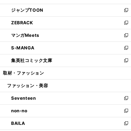
開
ウ
ン
ウ
し
ジャンプTOON
く
で
ド
ィ
い
新
開
ウ
ン
ウ
し
ZEBRACK
く
で
ド
ィ
い
新
開
ウ
ン
ウ
し
マンガMeets
く
で
ド
ィ
い
新
開
ウ
ン
ウ
し
S-MANGA
く
で
ド
ィ
い
新
開
ウ
ン
ウ
し
集英社コミック文庫
く
で
ド
ィ
い
新
開
ウ
ン
ウ
し
取材・ファッション
く
で
ド
ィ
い
開
ウ
ン
ウ
ファッション・美容
く
で
ド
ィ
開
ウ
ン
Seventeen
く
で
ド
新
開
ウ
し
non-no
く
で
い
新
開
ウ
し
BAILA
く
ィ
い
新
ン
ウ
し