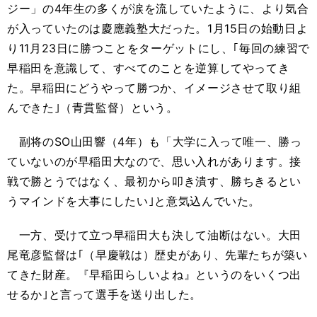
ジー」の4年生の多くが涙を流していたように、より気合
が入っていたのは慶應義塾大だった。1月15日の始動日よ
り11月23日に勝つことをターゲットにし、｢毎回の練習で
早稲田を意識して、すべてのことを逆算してやってき
た。早稲田にどうやって勝つか、イメージさせて取り組
んできた｣（青貫監督）という。
副将のSO山田響（4年）も「大学に入って唯一、勝っ
ていないのが早稲田大なので、思い入れがあります。接
戦で勝とうではなく、最初から叩き潰す、勝ちきるとい
うマインドを大事にしたい｣と意気込んでいた。
一方、受けて立つ早稲田大も決して油断はない。大田
尾竜彦監督は｢（早慶戦は）歴史があり、先輩たちが築い
てきた財産。『早稲田らしいよね』というのをいくつ出
せるか｣と言って選手を送り出した。