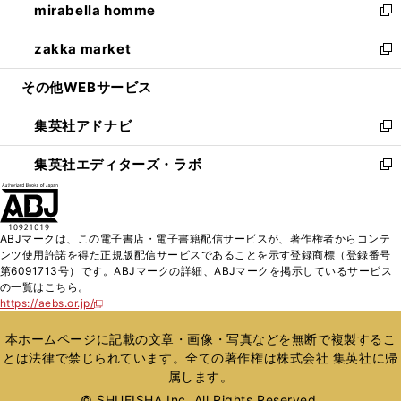
mirabella homme
く
で
ド
ィ
い
新
開
ウ
ン
ウ
し
zakka market
く
で
ド
ィ
い
新
開
ウ
ン
ウ
し
その他WEBサービス
く
で
ド
ィ
い
開
ウ
ン
ウ
集英社アドナビ
く
で
ド
ィ
新
開
ウ
ン
し
集英社エディターズ・ラボ
く
で
ド
い
新
開
ウ
ウ
し
く
で
ィ
い
開
ン
ウ
ABJマークは、この電子書店・電子書籍配信サービスが、著作権者からコンテ
く
ド
ィ
ンツ使用許諾を得た正規版配信サービスであることを示す登録商標（登録番号
ウ
ン
第6091713号）です。ABJマークの詳細、ABJマークを掲示しているサービス
で
ド
の一覧はこちら。
開
ウ
https://aebs.or.jp/
新
く
で
し
い
開
本ホームページに記載の文章・画像・写真などを無断で複製するこ
ウ
く
とは法律で禁じられています。全ての著作権は株式会社 集英社に帰
ィ
属します。
ン
ド
© SHUEISHA Inc. All Rights Reserved.