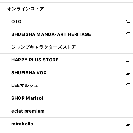
開
ン
ウ
オンラインストア
く
ド
ィ
ウ
ン
OTO
で
ド
新
開
ウ
し
SHUEISHA MANGA-ART HERITAGE
く
で
い
新
開
ウ
し
ジャンプキャラクターズストア
く
ィ
い
新
ン
ウ
し
HAPPY PLUS STORE
ド
ィ
い
新
ウ
ン
ウ
し
SHUEISHA VOX
で
ド
ィ
い
新
開
ウ
ン
ウ
し
LEEマルシェ
く
で
ド
ィ
い
新
開
ウ
ン
ウ
し
SHOP Marisol
く
で
ド
ィ
い
新
開
ウ
ン
ウ
し
eclat premium
く
で
ド
ィ
い
新
開
ウ
ン
ウ
し
mirabella
く
で
ド
ィ
い
新
開
ウ
ン
ウ
し