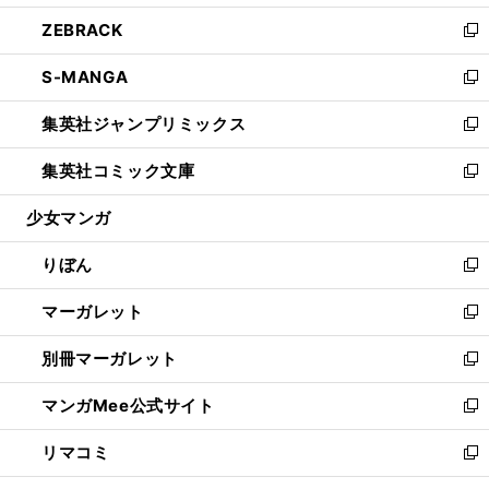
開
ウ
ン
ウ
し
ZEBRACK
く
で
ド
ィ
い
新
開
ウ
ン
ウ
し
S-MANGA
く
で
ド
ィ
い
新
開
ウ
ン
ウ
し
集英社ジャンプリミックス
く
で
ド
ィ
い
新
開
ウ
ン
ウ
し
集英社コミック文庫
く
で
ド
ィ
い
新
開
ウ
ン
ウ
し
少女マンガ
く
で
ド
ィ
い
開
ウ
ン
ウ
りぼん
く
で
ド
ィ
新
開
ウ
ン
し
マーガレット
く
で
ド
い
新
開
ウ
ウ
し
別冊マーガレット
く
で
ィ
い
新
開
ン
ウ
し
マンガMee公式サイト
く
ド
ィ
い
新
ウ
ン
ウ
し
リマコミ
で
ド
ィ
い
新
開
ウ
ン
ウ
し