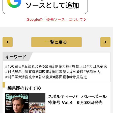
Googleの「優先ソース」について
一覧に戻る
キーワード
#100回目
#五郎丸歩
#今泉清
#伊藤大祐
#堀越正巳
#大田尾竜彦
#対抗戦
#小澤直輝
#岡広将
#慶応義塾大
#早慶戦
#早稲田大
#村田毅
#清宮克幸
#若林俊康
#藤田慶和
#青貫浩之
編集部のおすすめ
スポルティーバ バレーボール
特集号 Vol.4 6月30日発売