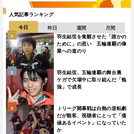
人気記事ランキング
今日
昨日
週間
月間
羽生結弦を覚醒させた「誰かの
1
ために」の思い 五輪連覇の偉
業への道のり
羽生結弦、五輪連覇の舞台裏
2
ケガで欠場中に取り組んだ「勉
強」で成長
Ｊリーグ開幕戦は白熱の逆転劇
3
だが観客、視聴者にとって「価
値あるイベント」になっていた
か