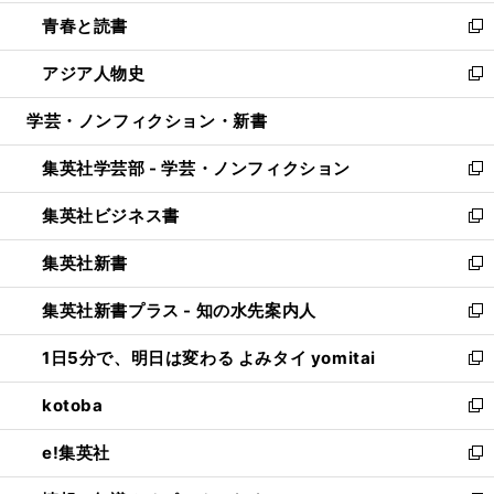
ウ
ン
ウ
し
青春と読書
で
ド
ィ
い
新
開
ウ
ン
ウ
し
アジア人物史
く
で
ド
ィ
い
新
開
ウ
ン
ウ
し
学芸・ノンフィクション・新書
く
で
ド
ィ
い
開
ウ
ン
ウ
集英社学芸部 - 学芸・ノンフィクション
く
で
ド
ィ
新
開
ウ
ン
し
集英社ビジネス書
く
で
ド
い
新
開
ウ
ウ
し
集英社新書
く
で
ィ
い
新
開
ン
ウ
し
集英社新書プラス - 知の水先案内人
く
ド
ィ
い
新
ウ
ン
ウ
し
1日5分で、明日は変わる よみタイ yomitai
で
ド
ィ
い
新
開
ウ
ン
ウ
し
kotoba
く
で
ド
ィ
い
新
開
ウ
ン
ウ
し
e!集英社
く
で
ド
ィ
い
新
開
ウ
ン
ウ
し