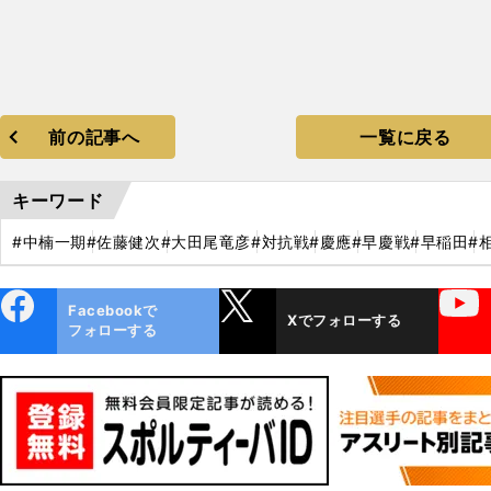
前の記事へ
一覧に戻る
キーワード
#中楠一期
#佐藤健次
#大田尾竜彦
#対抗戦
#慶應
#早慶戦
#早稲田
#
ebo
X
YouTube
Facebookで
Xでフォローする
ok
フォローする