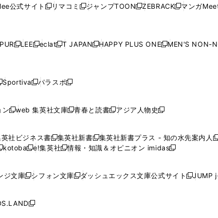
ウ
ウ
ウ
ウ
ウ
ド
ウ
ド
ウ
ド
ウ
ド
ee公式サイト
リマコミ
ジャンプTOON
ZEBRACK
マンガMeet
く
新
新
新
新
ィ
ィ
ィ
ィ
ィ
ウ
で
ウ
で
ウ
で
ウ
し
し
し
し
ン
ン
ン
ン
ン
で
開
で
開
で
開
で
い
い
い
い
ド
ド
ド
ド
ド
開
く
開
く
開
く
開
ウ
ウ
ウ
ウ
ウ
ウ
ウ
ウ
ウ
PUR
LEE
eclat
T JAPAN
HAPPY PLUS ONE
MEN'S NON-
く
く
く
く
新
新
新
新
新
ィ
ィ
ィ
ィ
で
で
で
で
で
し
し
し
し
し
ン
ン
ン
ン
開
開
開
開
開
い
い
い
い
い
ド
ド
ド
ド
く
く
く
く
く
ウ
ウ
ウ
ウ
ウ
ウ
ウ
ウ
ウ
Sportiva
パラスポ
新
新
ィ
ィ
ィ
ィ
ィ
で
で
で
で
し
し
し
ン
ン
ン
ン
ン
開
開
開
開
い
い
い
ド
ド
ド
ド
ド
ョン
web 集英社文庫
青春と読書
アジア人物史
く
く
く
く
新
新
新
新
ウ
ウ
ウ
ウ
ウ
ウ
ウ
ウ
し
し
し
し
ィ
ィ
ィ
で
で
で
で
で
い
い
い
い
ン
ン
ン
集英社ビジネス書
集英社新書
集英社新書プラス - 知の水先案内人
開
開
開
開
開
新
新
新
ウ
ウ
ウ
ウ
ド
ド
ド
kotoba
e!集英社
情報・知識＆オピニオン imidas
く
く
く
く
く
新
し
新
し
新
ィ
ィ
ィ
ィ
ウ
ウ
ウ
し
し
い
し
い
し
ン
ン
ン
ン
で
で
で
い
い
ウ
い
ウ
い
ド
ド
ド
ド
ンジ文庫
シフォン文庫
ダッシュエックス文庫公式サイト
JUMP 
開
開
開
新
新
新
ウ
ウ
ィ
ウ
ィ
ウ
ウ
ウ
ウ
ウ
く
く
く
し
し
し
ィ
ィ
ン
ィ
ン
ィ
で
で
で
で
い
い
い
ン
ン
ド
ン
ド
ン
S.LAND
開
開
開
開
新
ウ
ウ
ウ
ド
ド
ウ
ド
ウ
ド
く
く
く
く
し