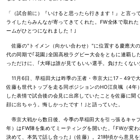
「（試合前に）『いけると思ったら行きます！』と言っ
ライしたらみんなが寄ってきてくれた。FW全体で取れた
ームがひとつになれました！｣
佐藤の"トイメン（向かい合わせ）"に位置する慶應大の
代の同期で｢花園｣全国高校ラグビー大会をともに連覇し
っただけに、｢大暉は誰が見てもいい選手。負けたくない
11月6日、早稲田大は昨季の王者・帝京大に17－49で
佐藤も世代トップを走る同ポジションのHO江良颯（4年
した表情で試合後の会見に出席していたことを佐藤に聞くと、
顔に出ちゃう。悔しかったです！｣と語っていた。
帝京大戦から数日後、今季の早稲田大を引っ張るキャプ
年）はFW陣を集めてミーティングを開いた。｢FWが変
決めて、本気で話し合った｣（佐藤）。21時頃から意見