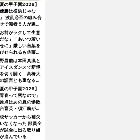
夏の甲子園2026】
優勝は横浜じゃな
」 波乱必至の組み合
せで識者５人が選ん
優勝校はここだ！
お前がラクして生意
だな」「あいつ若い
せに」厳しい言葉を
びせられるも佐藤慎
郎が貫いた誇りとフ
野昌磨は本田真凜と
ンへの思い
アイスダンスで新境
を切り開く 高橋大
の証言とも重なる課
と楽しさ
夏の甲子園2026】
青春って密なので」
原点はあの夏の惨敗
台育英・須江航が明
す"日本一1000日計
校サッカーから補欠
"のすべて
いなくなった 部員全
が試合に出る取り組
が進んでいる