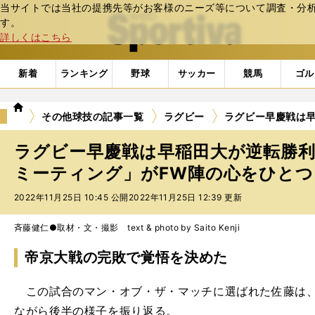
当サイトでは当社の提携先等がお客様のニーズ等について調査・分析し
web Sportiva (webスポルティーバ)
す。
詳しくはこちら
新着
ランキング
野球
サッカー
競馬
ゴル
we
その他球技の記事一覧
ラグビー
ラグビー早慶戦は
b
ス
ラグビー早慶戦は早稲田大が逆転勝
ポ
ル
ミーティング」がFW陣の心をひとつに
テ
2022年11月25日 10:45 公開
2022年11月25日 12:39 更新
ィ
ー
バ
斉藤健仁●取材・文・撮影 text & photo by Saito Kenji
帝京大戦の完敗で覚悟を決めた
この試合のマン・オブ・ザ・マッチに選ばれた佐藤は、
ながら後半の様子を振り返る。