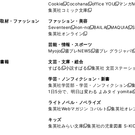
ウ
い
ウ
い
ド
ウ
ド
Cookie
Cocohana
office YOU
マンガM
く
く
新
新
新
ィ
ウ
ィ
ウ
ウ
で
ウ
集英社コミック文庫
し
新
し
し
ン
ィ
ン
ィ
で
開
で
い
し
い
い
ド
ン
ド
ン
取材・ファッション
ファッション・美容
開
く
開
ウ
い
ウ
ウ
ウ
ド
ウ
ド
Seventeen
non-no
BAILA
MAQUIA
S
く
く
新
新
新
新
ィ
ウ
ィ
ィ
で
ウ
で
ウ
集英社オンライン
し
新
し
し
し
ン
ィ
ン
ン
開
で
開
で
い
し
い
い
い
ド
ン
ド
ド
芸能・情報・スポーツ
く
開
く
開
ウ
い
ウ
ウ
ウ
ウ
ド
ウ
ウ
Myojo
週プレNEWS
週プレ グラジャパ!
く
く
新
新
新
ィ
ウ
ィ
ィ
ィ
で
ウ
で
で
し
し
ン
ィ
ン
ン
ン
書籍
文芸・文庫・総合
開
で
開
開
い
い
ド
ン
ド
ド
ド
すばる
小説すばる
集英社 文芸ステーシ
く
開
く
く
新
新
ウ
ウ
ウ
ド
ウ
ウ
ウ
く
し
し
ィ
ィ
学芸・ノンフィクション・新書
で
ウ
で
で
で
い
い
ン
ン
集英社学芸部 - 学芸・ノンフィクション
開
で
開
開
開
新
ウ
ウ
ド
ド
1日5分で、明日は変わる よみタイ yomitai
く
開
く
く
く
し
新
ィ
ィ
ウ
ウ
く
い
ン
ン
ライトノベル・ノベライズ
で
で
ウ
ド
ド
集英社Webマガジン コバルト
集英社オレ
開
開
新
ィ
ウ
ウ
く
く
し
ン
キッズ
で
で
い
ド
集英社みらい文庫
集英社の児童図書 S-KID
開
開
新
ウ
ウ
く
く
し