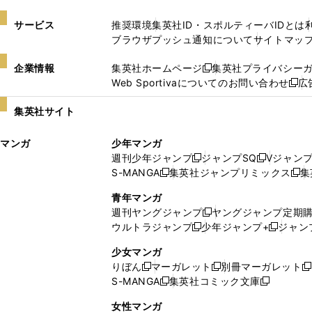
サービス
推奨環境
集英社ID・スポルティーバIDとは
ブラウザプッシュ通知について
サイトマッ
企業情報
集英社ホームページ
集英社プライバシー
新
Web Sportivaについてのお問い合わせ
広
し
新
い
し
集英社サイト
ウ
い
ィ
ウ
マンガ
少年マンガ
ン
ィ
週刊少年ジャンプ
ジャンプSQ
Vジャン
ド
ン
新
新
S-MANGA
集英社ジャンプリミックス
集
ウ
ド
新
し
し
新
で
ウ
し
い
い
し
青年マンガ
開
で
い
ウ
ウ
い
週刊ヤングジャンプ
ヤングジャンプ定期
新
く
開
ウ
ィ
ィ
ウ
ウルトラジャンプ
少年ジャンプ+
ジャン
新
し
新
く
ィ
ン
ン
ィ
し
い
し
ン
ド
ド
ン
少女マンガ
い
ウ
い
ド
ウ
ウ
ド
りぼん
マーガレット
別冊マーガレット
新
新
新
ウ
ィ
ウ
ウ
で
で
ウ
S-MANGA
集英社コミック文庫
し
新
し
新
ィ
ン
ィ
で
開
開
で
い
し
い
し
ン
ド
ン
女性マンガ
開
く
く
開