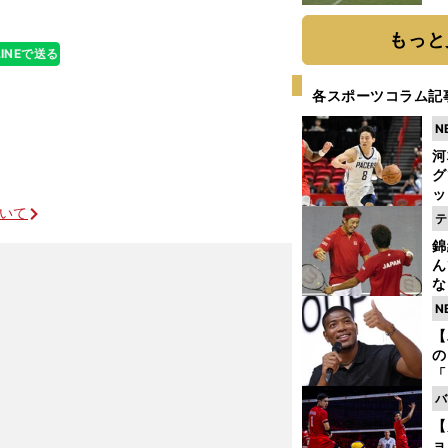
もっと
LINEで送る
各スポーツコラム記
N
河
グ
ッ
ついて
り
テ
糧
錦
は
ん
な
情
N
迷
【
の
「
ト
バ
と
【
ョ