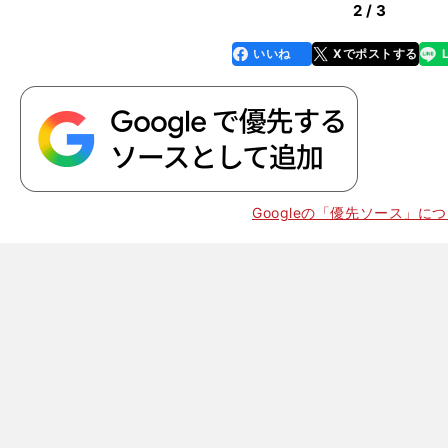
2 / 3
いいね
Xでポストする
line
faceboo
x
k
Googleの「優先ソース」に