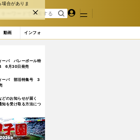
る場合がありま
マイペ
閉じ
検索
メニュ
ー
る
す
ジ
る
動画
インフォ
心をひとつにした
2ページ目
ィーバ バレーボール特
.4 6月30日発売
ィーバ 部活特集号 3
売
などのお知らせが届く
通知を受け取る方法につ