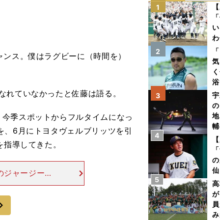
【
1
「
い
わ
だ
「
2
ャンス。僕はラグビーに（時間を）
気
く
浴
太
なれていなかったと佐藤は語る。
宇
3
ァ
の
地
今季スポットからフルタイムになっ
輔
を、6月にトヨタヴェルブリッツを引
4
題
【
を指導してきた。
「
の
仙
のジャージーを
5
か
ィジカルを強化
高
画
（現在は105k
が
次
員
み