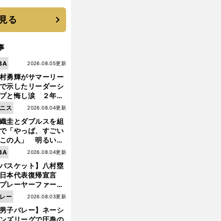
見る
事
BA
2026.08.05更新
村勇輝がサマーリー
で示したリーダーシ
プと悔し涙 ２年ぶ
の日本代表の舞台を
ニス
2026.08.04更新
に３年目のNBA挑戦
織圭とダブルスを組
続く
で「やっぱ、すごい
この人」 明るい表
と言葉で内山靖崇の
BA
2026.08.04更新
いを払ってくれた
バスケット】八村塁
日本代表復帰宣言
前
へ
プレーヤーファース
」を説き続けた信念
レー
2026.08.03更新
日本協会の変化
男子バレー】ネーシ
ンズリーグで圧巻の