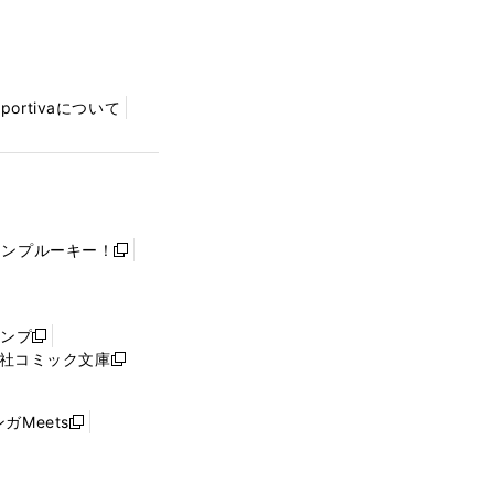
Sportivaについて
ャンプルーキー！
新
し
い
ウ
ャンプ
新
ィ
社コミック文庫
し
新
ン
い
し
ド
ウ
い
ウ
ガMeets
新
ィ
ウ
で
し
ン
ィ
開
い
ド
ン
く