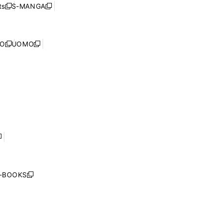
ウ
ウ
ド
s
S-MANGA
新
新
ィ
で
ウ
し
し
ン
開
で
い
い
ド
く
開
ウ
ウ
ウ
NO
UOMO
く
新
新
ィ
ィ
で
し
し
ン
ン
開
い
い
ド
ド
く
ウ
ウ
ウ
ウ
ィ
ィ
で
で
ン
ン
開
開
ド
ド
く
く
ウ
ウ
で
で
開
開
く
く
し
い
ウ
j-BOOKS
新
ィ
し
ン
い
ド
ウ
ウ