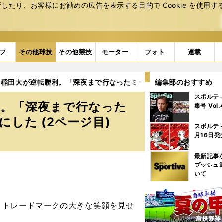
たり、お客様にお勧めの広告を表⽰する⽬的で Cookie を使⽤す
フ
その他球技
その他競技
モーター
フォト
連載
早稲田大が逆転勝利。「深夜まで行なったミーティング」がFW陣の
編集部のおすすめ
スポルテ
利。「深夜まで行なった
集号 Vol
した (2ページ目)
スポルテ
月16日発
最新記事
プッシュ
いて
トレードマークの大きな笑顔を見せ