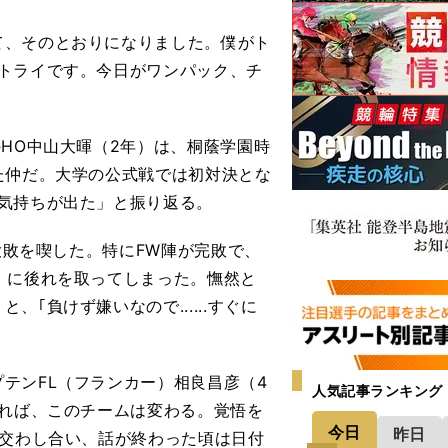
て、そのとおりになりました。僕がト
トライです。今日がワンパック、チ
HO中山大暉（2年）は、桐蔭学園時
た仲だ。大学の公式戦では初対決とな
気持ちが出た」と振り返る。
大敗を喫した。特にFW陣が完敗で、
）に後れを取ってしまった。憮然と
｢負けず嫌いなので......すぐに
テンFL（フランカー）相良昌彦（4
人気記事ランキング
われば、このチームは変わる。覚悟を
今日
昨日
を交わし合い、話が終わった頃は日付