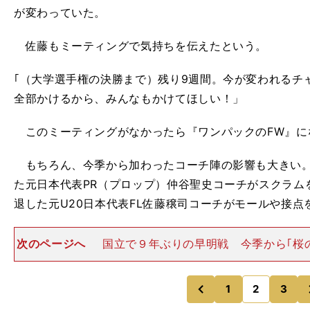
が変わっていた。
佐藤もミーティングで気持ちを伝えたという。
｢（大学選手権の決勝まで）残り9週間。今が変われるチ
全部かけるから、みんなもかけてほしい！」
このミーティングがなかったら『ワンパックのFW』に
もちろん、今季から加わったコーチ陣の影響も大きい。
た元日本代表PR（プロップ）仲谷聖史コーチがスクラム
退した元U20日本代表FL佐藤穣司コーチがモールや接点
次のページへ
国立で９年ぶりの早明戦 今季から｢桜
着るために｣No.8からHOへと転向した佐藤。さらにフ
するため、体重は100kgから一時期111kgまで増やした
g）。
1
2
3
のページへ
のページへ
前