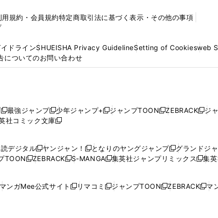
利用規約・会員規約
特定商取引法に基づく表示・その他の事項
プ
ガイドライン
SHUEISHA Privacy Guideline
Setting of Cookies
web 
告についてのお問い合わせ
プ
最強ジャンプ
少年ジャンプ+
ジャンプTOON
ZEBRACK
ジ
新
新
新
新
新
英社コミック文庫
し
新
し
し
し
し
い
い
し
い
い
い
ウ
ウ
い
ウ
ウ
ウ
購読デジタル
ヤンジャン！
となりのヤングジャンプ
グランドジ
新
新
新
ィ
ィ
ウ
ィ
ィ
ィ
プTOON
ZEBRACK
S-MANGA
集英社ジャンプリミックス
集英
新
し
新
し
新
し
新
ン
ン
ィ
ン
ン
ン
し
い
し
い
し
い
し
ド
ド
ン
ド
ド
ド
い
ウ
い
ウ
い
ウ
い
ウ
ウ
ド
ウ
ウ
ウ
マンガMee公式サイト
リマコミ
ジャンプTOON
ZEBRACK
マン
新
新
新
新
ウ
ィ
ウ
ィ
ウ
ィ
ウ
で
で
ウ
で
で
で
し
し
し
し
し
ィ
ン
ィ
ン
ィ
ン
ィ
開
開
で
開
開
開
い
い
い
い
い
ン
ド
ン
ド
ン
ド
ン
く
く
開
く
く
く