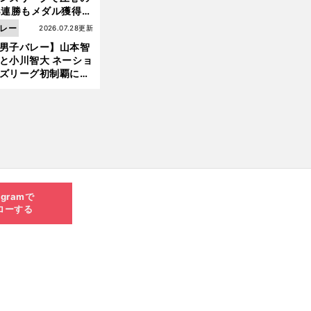
3連勝もメダル獲得な
ず 五輪を目指す日本
レー
2026.07.28更新
現在地
男子バレー】山本智
と小川智大 ネーショ
ズリーグ初制覇に欠
せない「ボール落と
ない」技術
agramで
ローする