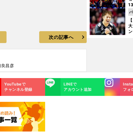
1
ら
バ
の
【
大
ン
次の記事へ
か
さ
相良昌彦
Instagra
LINE
YouTubeで
LINEで
Inst
m
チャンネル登録
アカウント追加
フォ