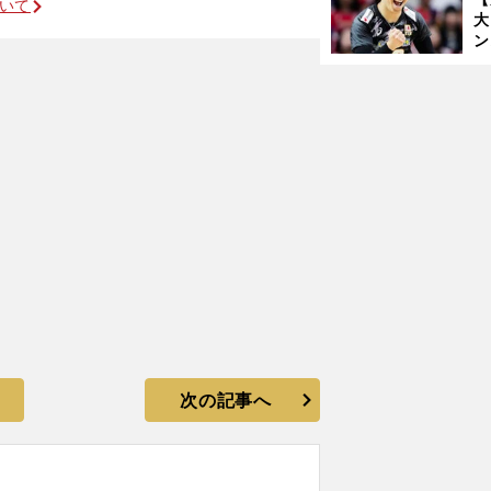
ついて
大
ン
か
」
さ
次の記事へ