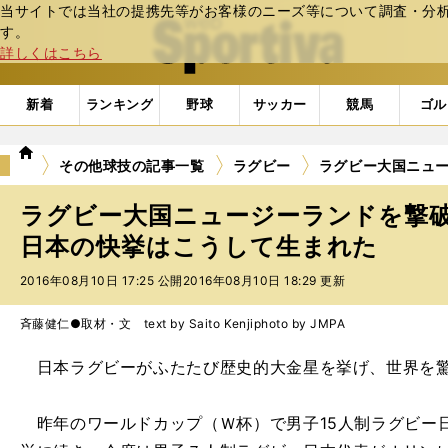
当サイトでは当社の提携先等がお客様のニーズ等について調査・分析し
web Sportiva (webスポルティーバ)
す。
詳しくはこちら
新着
ランキング
野球
サッカー
競馬
ゴル
we
その他球技の記事一覧
ラグビー
ラグビー大国ニュ
b
ス
ラグビー大国ニュージーランドを撃
ポ
ル
日本の快挙はこうして生まれた
テ
2016年08月10日 17:25 公開
2016年08月10日 18:29 更新
ィ
ー
バ
斉藤健仁●取材・文 text by Saito Kenji
photo by JMPA
日本ラグビーがふたたび歴史的大金星を挙げ、世界を
昨年のワールドカップ（Ｗ杯）で男子15人制ラグビー