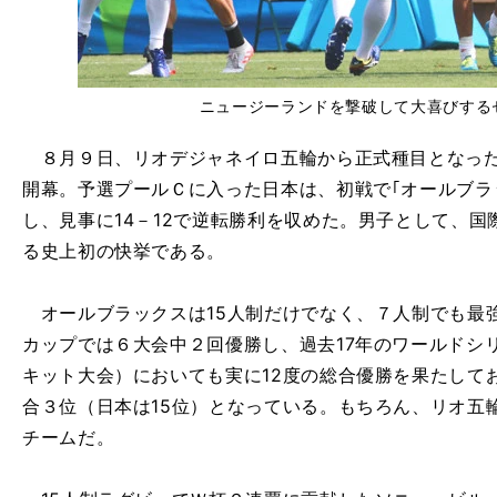
ニュージーランドを撃破して大喜びする
８月９日、リオデジャネイロ五輪から正式種目となった
開幕。予選プールＣに入った日本は、初戦で｢オールブラ
し、見事に14－12で逆転勝利を収めた。男子として、
る史上初の快挙である。
オールブラックスは15人制だけでなく、７人制でも最
カップでは６大会中２回優勝し、過去17年のワールドシ
キット大会）においても実に12度の総合優勝を果たして
合３位（日本は15位）となっている。もちろん、リオ五
チームだ。