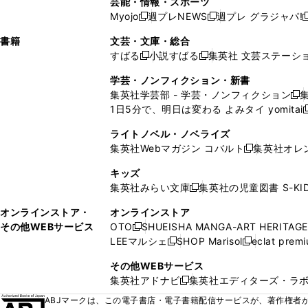
芸能・情報・スポーツ
く
開
く
開
ウ
い
ウ
ウ
ウ
ウ
ド
ウ
ウ
Myojo
週プレNEWS
週プレ グラジャパ!
く
く
新
新
新
ィ
ウ
ィ
ィ
ィ
で
ウ
で
で
し
し
ン
ィ
ン
ン
ン
書籍
文芸・文庫・総合
開
で
開
開
い
い
ド
ン
ド
ド
ド
すばる
小説すばる
集英社 文芸ステーシ
く
開
く
く
新
新
ウ
ウ
ウ
ド
ウ
ウ
ウ
く
し
し
ィ
ィ
学芸・ノンフィクション・新書
で
ウ
で
で
で
い
い
ン
ン
集英社学芸部 - 学芸・ノンフィクション
開
で
開
開
開
新
ウ
ウ
ド
ド
1日5分で、明日は変わる よみタイ yomitai
く
開
く
く
く
し
新
ィ
ィ
ウ
ウ
く
い
ン
ン
ライトノベル・ノベライズ
で
で
ウ
ド
ド
集英社Webマガジン コバルト
集英社オレ
開
開
新
ィ
ウ
ウ
く
く
し
ン
キッズ
で
で
い
ド
集英社みらい文庫
集英社の児童図書 S-KID
開
開
新
ウ
ウ
く
く
し
ィ
オンラインストア・
オンラインストア
で
い
ン
その他WEBサービス
OTO
SHUEISHA MANGA-ART HERITAGE
開
新
ウ
ド
LEEマルシェ
SHOP Marisol
eclat prem
く
し
新
新
ィ
ウ
い
し
し
ン
その他WEBサービス
で
ウ
い
い
ド
集英社アドナビ
集英社エディターズ・ラ
開
新
ィ
ウ
ウ
ウ
く
し
ABJマークは、この電子書店・電子書籍配信サービスが、著作権者か
ン
ィ
ィ
で