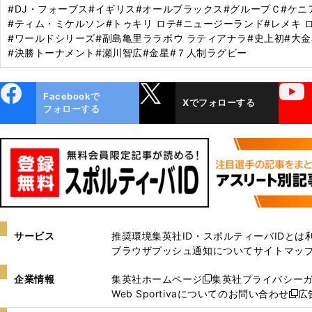
#DJ・フォーブス
#イギリス
#オールブラックス
#グループＣ
#ケニ
#ティム・ミケルソン
#トゥキリ ロテ
#ニュージーランド
#レメキ 
#ワールドシリーズ
#副島亀里ララボウ ラティアナラ
#史上初
#大
#決勝トーナメント
#瀬川智広
#金星
#７人制ラグビー
ebo
X
YouTube
Facebookで
Xでフォローする
ok
フォローする
サービス
推奨環境
集英社ID・スポルティーバIDとは
ブラウザプッシュ通知について
サイトマッ
企業情報
集英社ホームページ
集英社プライバシー
新
Web Sportivaについてのお問い合わせ
広
し
新
い
し