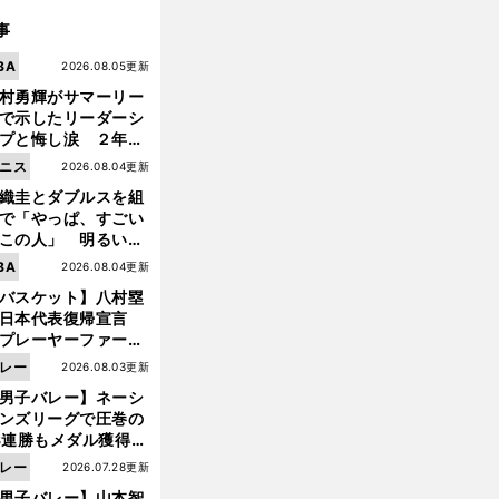
事
BA
2026.08.05更新
村勇輝がサマーリー
で示したリーダーシ
プと悔し涙 ２年ぶ
の日本代表の舞台を
ニス
2026.08.04更新
に３年目のNBA挑戦
織圭とダブルスを組
続く
で「やっぱ、すごい
この人」 明るい表
と言葉で内山靖崇の
BA
2026.08.04更新
いを払ってくれた
バスケット】八村塁
日本代表復帰宣言
プレーヤーファース
」を説き続けた信念
レー
2026.08.03更新
日本協会の変化
男子バレー】ネーシ
ンズリーグで圧巻の
3連勝もメダル獲得な
ず 五輪を目指す日本
レー
2026.07.28更新
現在地
男子バレー】山本智