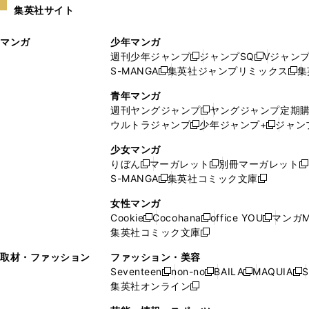
集英社サイト
ウ
い
ィ
ウ
マンガ
少年マンガ
ン
ィ
週刊少年ジャンプ
ジャンプSQ
Vジャン
ド
ン
新
新
S-MANGA
集英社ジャンプリミックス
集
ウ
ド
新
し
し
新
で
ウ
し
い
い
し
青年マンガ
開
で
い
ウ
ウ
い
週刊ヤングジャンプ
ヤングジャンプ定期
新
く
開
ウ
ィ
ィ
ウ
ウルトラジャンプ
少年ジャンプ+
ジャン
新
し
新
く
ィ
ン
ン
ィ
し
い
し
ン
ド
ド
ン
少女マンガ
い
ウ
い
ド
ウ
ウ
ド
りぼん
マーガレット
別冊マーガレット
新
新
新
ウ
ィ
ウ
ウ
で
で
ウ
S-MANGA
集英社コミック文庫
し
新
し
新
ィ
ン
ィ
で
開
開
で
い
し
い
し
ン
ド
ン
女性マンガ
開
く
く
開
ウ
い
ウ
い
ド
ウ
ド
Cookie
Cocohana
office YOU
マンガM
く
く
新
新
新
ィ
ウ
ィ
ウ
ウ
で
ウ
集英社コミック文庫
し
新
し
し
ン
ィ
ン
ィ
で
開
で
い
し
い
い
ド
ン
ド
ン
取材・ファッション
ファッション・美容
開
く
開
ウ
い
ウ
ウ
ウ
ド
ウ
ド
Seventeen
non-no
BAILA
MAQUIA
S
く
く
新
新
新
新
ィ
ウ
ィ
ィ
で
ウ
で
ウ
集英社オンライン
し
新
し
し
し
ン
ィ
ン
ン
開
で
開
で
い
し
い
い
い
ド
ン
ド
ド