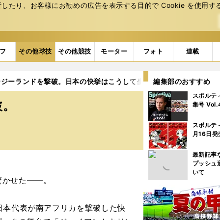
たり、お客様にお勧めの広告を表⽰する⽬的で Cookie を使⽤す
フ
その他球技
その他競技
モーター
フォト
連載
ージーランドを撃破。日本の快挙はこうして生まれた
編集部のおすすめ
スポルテ
破。
集号 Vol
スポルテ
月16日発
最新記事
プッシュ
いて
驚かせた――。
日本代表が南アフリカを撃破した快