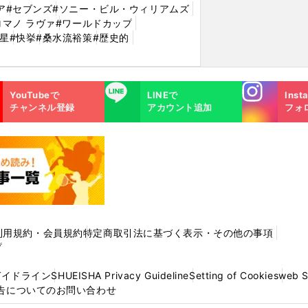
ア
#セブンズ
#ソニー・ビル・ウィリアムズ
ロマノ ラヴァ
#ワールドカップ
金星
#快挙
#桑水流裕策
#歴史的
Instagra
LINE
YouTubeで
LINEで
Inst
m
チャンネル登録
アカウント追加
フォ
利用規約・会員規約
特定商取引法に基づく表示・その他の事項
プ
ガイドライン
SHUEISHA Privacy Guideline
Setting of Cookies
web 
告についてのお問い合わせ