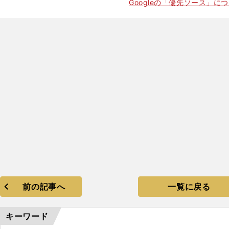
Googleの「優先ソース」に
。
こ
、
前の記事へ
一覧に戻る
キーワード