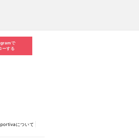
agramで
ローする
Sportivaについて