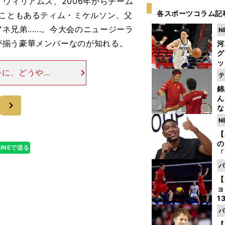
ウィリアムズ、2006年からチーム
各スポーツコラム記
たこともあるティム・ミケルソン、父
弟......。今大会のニュージーラ
N
が揃う豪華メンバーなのが知れる。
河
グ
ッ
手に、どうやっ
り
テ
糧
に挙げられるの
錦
は
ったことが大き
ん
次
な
情
N
迷
【
の
LINEで送る
「
ト
バ
と
【
ョ
1
ら
バ
の
【