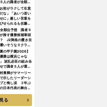
５人の識者が全順位
大胆予想
お前がラクして生意
だな」「あいつ若い
せに」厳しい言葉を
びせられるも佐藤慎
郎が貫いた誇りとフ
1全順位予想 識者５
ンへの思い
が推す優勝候補筆頭
？ J2降格の憂き目
遭いそうな３クラブ
は？
夏の甲子園2026】
優勝は横浜じゃな
」 波乱必至の組み合
せで識者５人が選ん
優勝校はここだ！
村勇輝がサマーリー
で示したリーダーシ
プと悔し涙 ２年ぶ
の日本代表の舞台を
に３年目のNBA挑戦
続く
見る