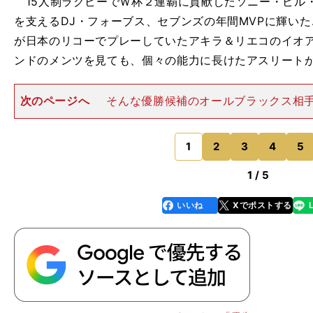
15人制ラグビーでＷ杯２連覇に貢献したソニー・ビル・
を支えるDJ・フォーブス、セブンズの年間MVPに輝い
が日本のリコーでプレーしていたアキラ＆リエコのイオアネ兄
ンドのメンツを見ても、個々の能力に長けたアスリート
次のページへ
そんな優勝候補のオールブラックス相
て日本は勝つことができたのか――。 勝因のひとつ
は、日本のアタックが世界でも十分に通じるレベルにあ
かった。昨年11月、日本は
1
2
3
4
5
のページへ
1 / 5
いいね
Xでポストする
line
faceboo
x
k