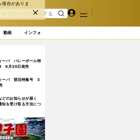
る場合がありま
マイペ
閉じ
検索
メニュ
ー
る
す
ジ
る
動画
インフォ
ィーバ バレーボール特
.4 6月30日発売
ィーバ 部活特集号 3
売
などのお知らせが届く
通知を受け取る方法につ