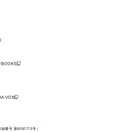
く
ウ
ウ
ウ
ウ
ィ
ィ
で
で
ン
ン
開
開
ド
ド
く
く
ウ
ウ
で
で
開
開
く
く
し
い
ウ
j-BOOKS
新
ィ
し
ン
い
ド
ウ
ウ
ィ
で
ン
HA VOX
開
新
ド
く
し
ウ
い
で
ウ
開
ィ
く
号 第6091713号）
ン