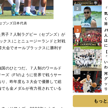
を
「
2
気
く
セブンズ日本代表
浴
太
J
3
ァ
男子７人制ラグビー（セブンズ）が
人
は
ックス｣ことニュージーランドと対戦
に
国際大会でオールブラックスに勝利す
4
と
【
「
い
わ
強国のひとつだ。７人制のワールド
5
だ
河
リーズ（F1のように世界で戦うサー
グ
おり、昨年度も３大会で優勝して総
ッ
輪でも金メダルが有力視されている
り
糧
は
もっと