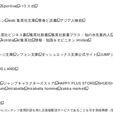
く
く
く
く
く
ウ
ウ
ウ
ウ
ウ
ウ
ウ
ウ
ウ
Sportiva
パラスポ
新
新
ィ
ィ
ィ
ィ
ィ
で
で
で
で
し
し
し
ン
ン
ン
ン
ン
開
開
開
開
い
い
い
ド
ド
ド
ド
ド
ョン
web 集英社文庫
青春と読書
アジア人物史
く
く
く
く
新
新
新
新
ウ
ウ
ウ
ウ
ウ
ウ
ウ
ウ
し
し
し
し
ィ
ィ
ィ
で
で
で
で
で
い
い
い
い
ン
ン
ン
集英社ビジネス書
集英社新書
集英社新書プラス - 知の水先案内人
開
開
開
開
開
新
新
新
ウ
ウ
ウ
ウ
ド
ド
ド
kotoba
e!集英社
情報・知識＆オピニオン imidas
く
く
く
く
く
新
し
新
し
新
ィ
ィ
ィ
ィ
ウ
ウ
ウ
し
し
い
し
い
し
ン
ン
ン
ン
で
で
で
い
い
ウ
い
ウ
い
ド
ド
ド
ド
ンジ文庫
シフォン文庫
ダッシュエックス文庫公式サイト
JUMP 
開
開
開
新
新
新
ウ
ウ
ィ
ウ
ィ
ウ
ウ
ウ
ウ
ウ
く
く
く
し
し
し
ィ
ィ
ン
ィ
ン
ィ
で
で
で
で
い
い
い
ン
ン
ド
ン
ド
ン
S.LAND
開
開
開
開
新
ウ
ウ
ウ
ド
ド
ウ
ド
ウ
ド
く
く
く
く
し
ィ
ィ
ィ
ウ
ウ
で
ウ
で
ウ
い
ン
ン
ン
ジャンプキャラクターズストア
HAPPY PLUS STORE
SHUEIS
で
で
開
で
開
で
新
新
新
ウ
ド
ド
ド
ium
mirabella
mirabella homme
zakka market
開
開
く
開
く
開
し
新
新
新
し
新
し
ィ
ウ
ウ
ウ
く
く
く
く
い
し
し
い
し
し
い
ン
で
で
で
ウ
い
い
ウ
い
い
ウ
ド
ボ
開
開
開
新
ィ
ウ
ウ
ィ
ウ
ウ
ィ
ウ
く
く
く
し
らコンテンツ使用許諾を得た正規版配信サービスであることを示す登録商標（登録番
ン
ィ
ィ
ン
ィ
ィ
ン
で