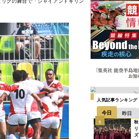
ピックの舞台で「ジャイアントキリン
人気記事ランキング
今日
昨日
秋
1
リ
ズ