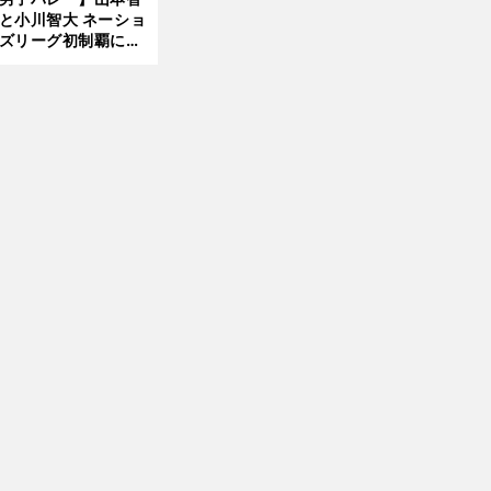
と小川智大 ネーショ
ズリーグ初制覇に欠
せない「ボール落と
前
ない」技術
へ