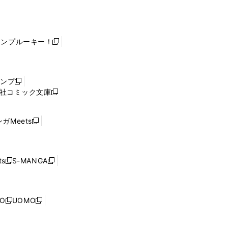
ャンプルーキー！
新
し
い
ウ
ャンプ
新
ィ
社コミック文庫
し
新
ン
い
し
ド
ウ
い
ウ
ガMeets
新
ィ
ウ
で
し
ン
ィ
開
い
ド
ン
く
ウ
ウ
ド
s
S-MANGA
新
新
ィ
で
ウ
し
し
ン
開
で
い
い
ド
く
開
ウ
ウ
ウ
NO
UOMO
く
新
新
ィ
ィ
で
し
し
ン
ン
開
い
い
ド
ド