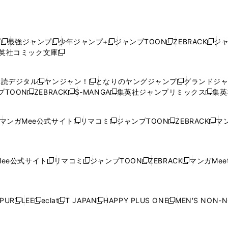
プ
最強ジャンプ
少年ジャンプ+
ジャンプTOON
ZEBRACK
ジ
新
新
新
新
新
英社コミック文庫
し
新
し
し
し
し
い
い
し
い
い
い
ウ
ウ
い
ウ
ウ
ウ
購読デジタル
ヤンジャン！
となりのヤングジャンプ
グランドジ
新
新
新
ィ
ィ
ウ
ィ
ィ
ィ
プTOON
ZEBRACK
S-MANGA
集英社ジャンプリミックス
集英
新
し
新
し
新
し
新
ン
ン
ィ
ン
ン
ン
し
い
し
い
し
い
し
ド
ド
ン
ド
ド
ド
い
ウ
い
ウ
い
ウ
い
ウ
ウ
ド
ウ
ウ
ウ
マンガMee公式サイト
リマコミ
ジャンプTOON
ZEBRACK
マン
新
新
新
新
ウ
ィ
ウ
ィ
ウ
ィ
ウ
で
で
ウ
で
で
で
し
し
し
し
し
ィ
ン
ィ
ン
ィ
ン
ィ
開
開
で
開
開
開
い
い
い
い
い
ン
ド
ン
ド
ン
ド
ン
く
く
開
く
く
く
ウ
ウ
ウ
ウ
ウ
ド
ウ
ド
ウ
ド
ウ
ド
ee公式サイト
リマコミ
ジャンプTOON
ZEBRACK
マンガMeet
く
新
新
新
新
ィ
ィ
ィ
ィ
ィ
ウ
で
ウ
で
ウ
で
ウ
し
し
し
し
ン
ン
ン
ン
ン
で
開
で
開
で
開
で
い
い
い
い
ド
ド
ド
ド
ド
開
く
開
く
開
く
開
ウ
ウ
ウ
ウ
ウ
ウ
ウ
ウ
ウ
PUR
LEE
eclat
T JAPAN
HAPPY PLUS ONE
MEN'S NON-
く
く
く
く
新
新
新
新
新
ィ
ィ
ィ
ィ
で
で
で
で
で
し
し
し
し
し
ン
ン
ン
ン
開
開
開
開
開
い
い
い
い
い
ド
ド
ド
ド