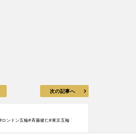
次の記事へ
#ロンドン五輪
#斉藤健仁
#東京五輪