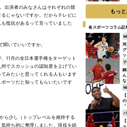
糧
たね。出演者のみなさんはそれぞれの競
は
もっと
なるじゃないですか。だからテレビに
んも抵抗があるって言っていました
各スポーツコラム記
N
て聞いていいですか。
河
グ
ッ
、11月の全日本選手権をターゲット
り
テ
九州でスカッシュの認知度を上げてい
糧
錦
は
ってみたいと思ってくれる人もいます
ん
な
スポーツだと知ってもらいたいです
情
N
迷
【
の
「
ト
バ
りから少し（トップレベルを維持する
と
【
、気持ち的に整理しました。現役を続
ョ