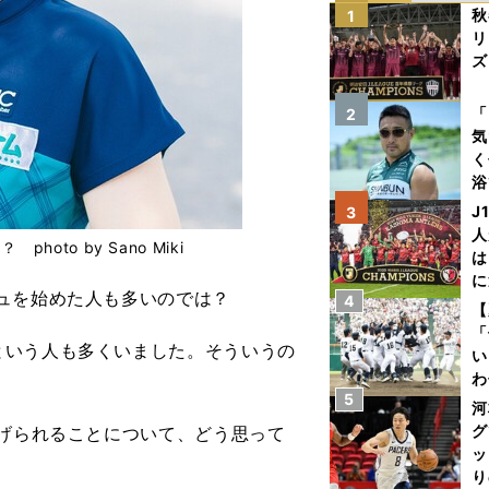
秋
1
リ
ズ
を
「
2
気
く
浴
太
J
3
ァ
人
to by Sano Miki
は
に
ュを始めた人も多いのでは？
4
と
【
「
という人も多くいました。そういうの
い
わ
5
だ
河
グ
上げられることについて、どう思って
ッ
り