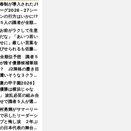
春制が導入されたJ1
ーグ2026－27シー
ンの行方はいかに!?
５人の識者が全順位
大胆予想
お前がラクして生意
だな」「あいつ若い
せに」厳しい言葉を
びせられるも佐藤慎
郎が貫いた誇りとフ
1全順位予想 識者５
ンへの思い
が推す優勝候補筆頭
？ J2降格の憂き目
遭いそうな３クラブ
は？
夏の甲子園2026】
優勝は横浜じゃな
」 波乱必至の組み合
せで識者５人が選ん
優勝校はここだ！
村勇輝がサマーリー
で示したリーダーシ
プと悔し涙 ２年ぶ
の日本代表の舞台を