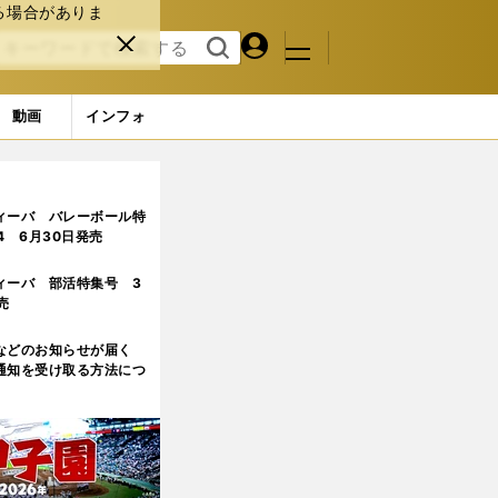
る場合がありま
マイペ
閉じ
検索
メニュ
ー
る
す
ジ
る
動画
インフォ
嫌でした」
3ページ目
ィーバ バレーボール特
.4 6月30日発売
ィーバ 部活特集号 3
売
などのお知らせが届く
通知を受け取る方法につ