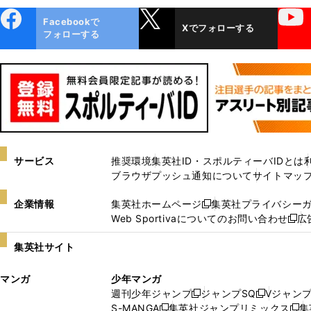
ebo
X
YouTube
Facebookで
Xでフォローする
ok
フォローする
サービス
推奨環境
集英社ID・スポルティーバIDとは
ブラウザプッシュ通知について
サイトマッ
企業情報
集英社ホームページ
集英社プライバシー
新
Web Sportivaについてのお問い合わせ
広
し
新
い
し
集英社サイト
ウ
い
ィ
ウ
マンガ
少年マンガ
ン
ィ
週刊少年ジャンプ
ジャンプSQ
Vジャン
ド
ン
新
新
S-MANGA
集英社ジャンプリミックス
集
ウ
ド
新
し
し
新