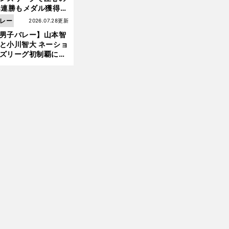
3連勝もメダル獲得な
ず 五輪を目指す日本
レー
2026.07.28更新
現在地
男子バレー】山本智
と小川智大 ネーショ
ズリーグ初制覇に欠
せない「ボール落と
ない」技術
前
へ