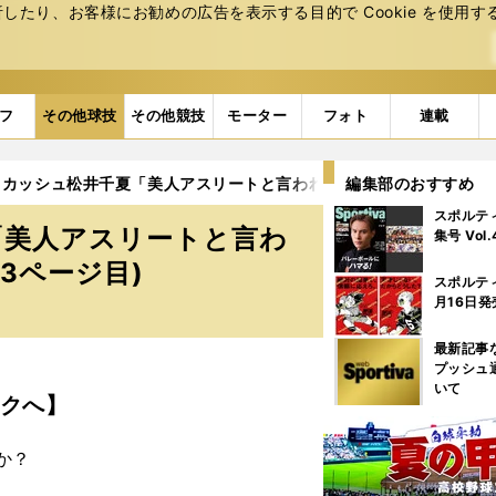
たり、お客様にお勧めの広告を表⽰する⽬的で Cookie を使⽤す
フ
その他球技
その他競技
モーター
フォト
連載
スカッシュ松井千夏「美人アスリートと言われるのは、正直ちょっと
編集部のおすすめ
スポルテ
「美人アスリートと言わ
集号 Vol
3ページ目)
スポルテ
月16日発
最新記事
プッシュ
いて
クへ】
か？