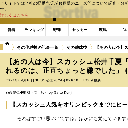
当サイトでは当社の提携先等がお客様のニーズ等について調査・分析し
web Sportiva (webスポルティーバ)
す。
詳しくはこちら
新着
ランキング
野球
サッカー
競馬
ゴル
we
その他球技の記事一覧
その他球技
【あの人は今】
b
ス
【あの人は今】スカッシュ松井千夏
ポ
ル
れるのは、正直ちょっと嫌でした」 (
テ
2024年09月10日 10:05 公開
2024年09月10日 10:09 更新
ィ
ー
バ
斉藤健仁●取材・文 text by Saito Kenji
【スカッシュ人気をオリンピックまでにピー
── それはすごい思い出ですね。ほかにも覚えています