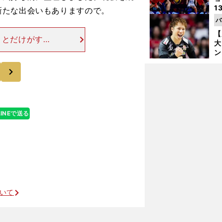
1
新たな出会いもありますので。
ら
バ
の
【
ことだけがすべ
大
応援できること
ン
られる間は、背
か
次
さ
LINEで送る
ついて