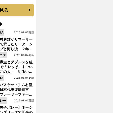
に３年目のNBA挑戦
続く
見る
事
BA
2026.08.05更新
村勇輝がサマーリー
で示したリーダーシ
プと悔し涙 ２年ぶ
の日本代表の舞台を
ニス
2026.08.04更新
に３年目のNBA挑戦
織圭とダブルスを組
続く
で「やっぱ、すごい
この人」 明るい表
と言葉で内山靖崇の
BA
2026.08.04更新
いを払ってくれた
バスケット】八村塁
日本代表復帰宣言
プレーヤーファース
」を説き続けた信念
レー
2026.08.03更新
日本協会の変化
男子バレー】ネーシ
ンズリーグで圧巻の