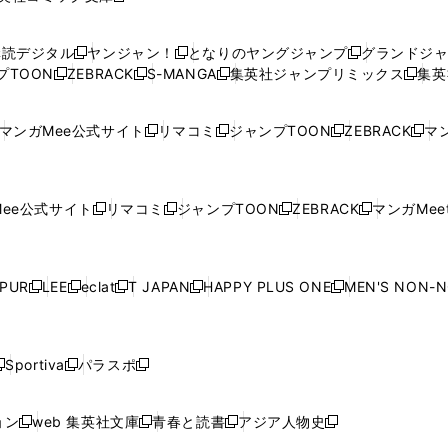
い
い
し
い
い
い
ウ
ウ
い
ウ
ウ
ウ
購読デジタル
ヤンジャン！
となりのヤングジャンプ
グランドジ
新
新
新
ィ
ィ
ウ
ィ
ィ
ィ
プTOON
ZEBRACK
S-MANGA
集英社ジャンプリミックス
集英
新
し
新
し
新
し
新
ン
ン
ィ
ン
ン
ン
し
い
し
い
し
い
し
ド
ド
ン
ド
ド
ド
い
ウ
い
ウ
い
ウ
い
ウ
ウ
ド
ウ
ウ
ウ
マンガMee公式サイト
リマコミ
ジャンプTOON
ZEBRACK
マン
新
新
新
新
ウ
ィ
ウ
ィ
ウ
ィ
ウ
で
で
ウ
で
で
で
し
し
し
し
し
ィ
ン
ィ
ン
ィ
ン
ィ
開
開
で
開
開
開
い
い
い
い
い
ン
ド
ン
ド
ン
ド
ン
く
く
開
く
く
く
ウ
ウ
ウ
ウ
ウ
ド
ウ
ド
ウ
ド
ウ
ド
ee公式サイト
リマコミ
ジャンプTOON
ZEBRACK
マンガMeet
く
新
新
新
新
ィ
ィ
ィ
ィ
ィ
ウ
で
ウ
で
ウ
で
ウ
し
し
し
し
ン
ン
ン
ン
ン
で
開
で
開
で
開
で
い
い
い
い
ド
ド
ド
ド
ド
開
く
開
く
開
く
開
ウ
ウ
ウ
ウ
ウ
ウ
ウ
ウ
ウ
PUR
LEE
eclat
T JAPAN
HAPPY PLUS ONE
MEN'S NON-
く
く
く
く
新
新
新
新
新
ィ
ィ
ィ
ィ
で
で
で
で
で
し
し
し
し
し
ン
ン
ン
ン
開
開
開
開
開
い
い
い
い
い
ド
ド
ド
ド
く
く
く
く
く
ウ
ウ
ウ
ウ
ウ
ウ
ウ
ウ
ウ
Sportiva
パラスポ
新
新
ィ
ィ
ィ
ィ
ィ
で
で
で
で
し
し
し
ン
ン
ン
ン
ン
開
開
開
開
い
い
い
ド
ド
ド
ド
ド
ョン
web 集英社文庫
青春と読書
アジア人物史
く
く
く
く
新
新
新
新
ウ
ウ
ウ
ウ
ウ
ウ
ウ
ウ
し
し
し
し