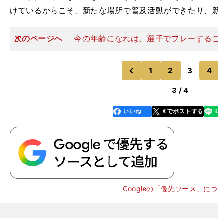
けているからこそ、新たな場所で普及活動ができたり、
次のページへ
今の年齢になれば、選手でプレーする
てではないと感じています。プレーしながら若い選手を
も、今の自分ができることじゃないかなと。背中で見せ
中で見せたほうが説得力も
1
2
3
4
のページへ
のページへ
前
3 / 4
いいね
Xでポストする
line
faceboo
x
k
Googleの「優先ソース」に