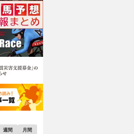
週間
月間