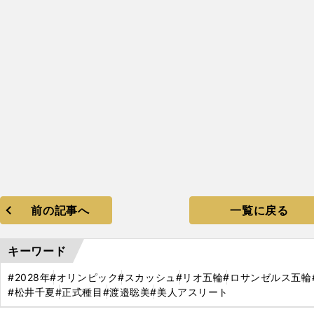
前の記事へ
一覧に戻る
キーワード
#2028年
#オリンピック
#スカッシュ
#リオ五輪
#ロサンゼルス五輪
#松井千夏
#正式種目
#渡邉聡美
#美人アスリート