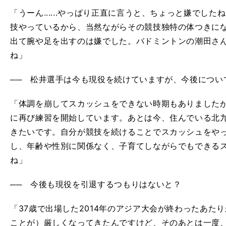
「うーん......やっぱり正直に言うと、ちょっと嫌でし
技やっているから、当然ながらその競技独特の体つきに
出て腕や足を出すのは嫌でした。バドミントンの潮田さ
ね」
── 松井選手は今も現役を続けていますが、今後につい
「体調を崩してスカッシュをできない時期もありましたが
に再び練習を開始しています。あとは今、住んでいる北
きたいです。自分が競技を続けることでスカッシュをや
し、年齢や性別に関係なく、子育てしながらでもできる
ね」
── 今後も現役を引退するつもりはないと？
「37歳で出場した2014年のアジア大会が終わったあた
ことが）厳しくなってきたんですけど、そのあとは一度