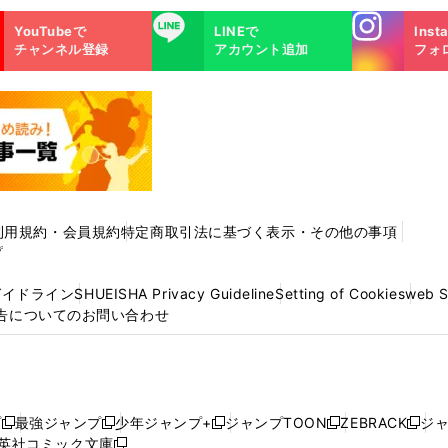
Instagra
LINE
YouTubeで
LINEで
Inst
m
チャンネル登録
アカウント追加
フォ
利用規約・会員規約
特定商取引法に基づく表示・その他の事項
プ
ガイドライン
SHUEISHA Privacy Guideline
Setting of Cookies
web 
告についてのお問い合わせ
プ
最強ジャンプ
少年ジャンプ+
ジャンプTOON
ZEBRACK
ジ
新
新
新
新
新
英社コミック文庫
し
新
し
し
し
し