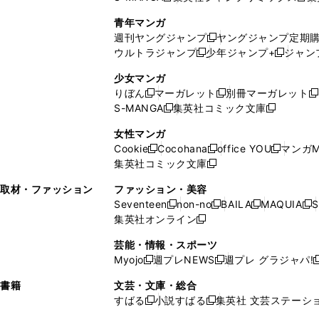
で
ウ
し
い
い
し
青年マンガ
開
で
い
ウ
ウ
い
週刊ヤングジャンプ
ヤングジャンプ定期
新
く
開
ウ
ィ
ィ
ウ
ウルトラジャンプ
少年ジャンプ+
ジャン
新
し
新
く
ィ
ン
ン
ィ
し
い
し
ン
ド
ド
ン
少女マンガ
い
ウ
い
ド
ウ
ウ
ド
りぼん
マーガレット
別冊マーガレット
新
新
新
ウ
ィ
ウ
ウ
で
で
ウ
S-MANGA
集英社コミック文庫
し
新
し
新
ィ
ン
ィ
で
開
開
で
い
し
い
し
ン
ド
ン
女性マンガ
開
く
く
開
ウ
い
ウ
い
ド
ウ
ド
Cookie
Cocohana
office YOU
マンガM
く
く
新
新
新
ィ
ウ
ィ
ウ
ウ
で
ウ
集英社コミック文庫
し
新
し
し
ン
ィ
ン
ィ
で
開
で
い
し
い
い
ド
ン
ド
ン
取材・ファッション
ファッション・美容
開
く
開
ウ
い
ウ
ウ
ウ
ド
ウ
ド
Seventeen
non-no
BAILA
MAQUIA
S
く
く
新
新
新
新
ィ
ウ
ィ
ィ
で
ウ
で
ウ
集英社オンライン
し
新
し
し
し
ン
ィ
ン
ン
開
で
開
で
い
し
い
い
い
ド
ン
ド
ド
芸能・情報・スポーツ
く
開
く
開
ウ
い
ウ
ウ
ウ
ウ
ド
ウ
ウ
Myojo
週プレNEWS
週プレ グラジャパ!
く
く
新
新
新
ィ
ウ
ィ
ィ
ィ
で
ウ
で
で
し
し
ン
ィ
ン
ン
ン
書籍
文芸・文庫・総合
開
で
開
開
い
い
ド
ン
ド
ド
ド
すばる
小説すばる
集英社 文芸ステーシ
く
開
く
く
新
新
ウ
ウ
ウ
ド
ウ
ウ
ウ
く
し
し