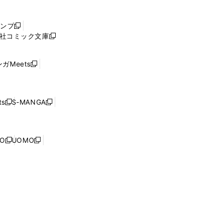
い
ウ
ャンプ
新
ィ
社コミック文庫
し
新
ン
い
し
ド
ウ
い
ウ
ガMeets
新
ィ
ウ
で
し
ン
ィ
開
い
ド
ン
く
ウ
ウ
ド
s
S-MANGA
新
新
ィ
で
ウ
し
し
ン
開
で
い
い
ド
く
開
ウ
ウ
ウ
NO
UOMO
く
新
新
ィ
ィ
で
し
し
ン
ン
開
い
い
ド
ド
く
ウ
ウ
ウ
ウ
ィ
ィ
で
で
ン
ン
開
開
ド
ド
く
く
ウ
ウ