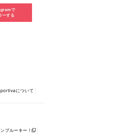
agramで
ローする
Sportivaについて
ャンプルーキー！
新
し