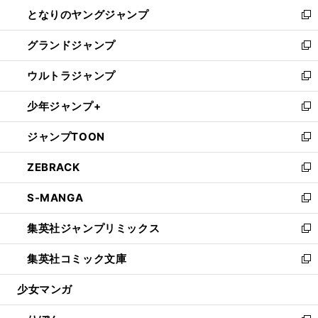
ン
ウ
し
となりのヤングジャンプ
く
ド
ィ
い
新
ウ
ン
ウ
し
グランドジャンプ
で
ド
ィ
い
新
開
ウ
ン
ウ
し
ウルトラジャンプ
く
で
ド
ィ
い
新
開
ウ
ン
ウ
し
少年ジャンプ+
く
で
ド
ィ
い
新
開
ウ
ン
ウ
し
ジャンプTOON
く
で
ド
ィ
い
新
開
ウ
ン
ウ
し
ZEBRACK
く
で
ド
ィ
い
新
開
ウ
ン
ウ
し
S-MANGA
く
で
ド
ィ
い
新
開
ウ
ン
ウ
し
集英社ジャンプリミックス
く
で
ド
ィ
い
新
開
ウ
ン
ウ
し
集英社コミック文庫
く
で
ド
ィ
い
新
開
ウ
ン
ウ
し
少女マンガ
く
で
ド
ィ
い
開
ウ
ン
ウ