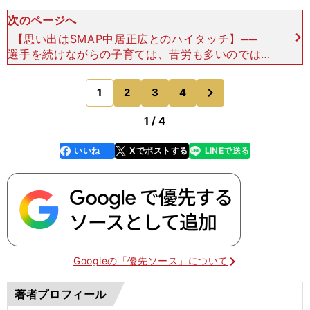
次のページへ
【思い出はSMAP中居正広とのハイタッチ】──
選手を続けながらの子育ては、苦労も多いのではな
いですか？「子育ては初めてのことなのでわからな
いことも多々ありますが、夫や家族に支えてもらい
次
1
2
3
4
のページへ
ながらスカ
1 / 4
いいね
Xでポストする
LINEで送る
line
faceboo
x
k
Googleの「優先ソース」について
著者プロフィール