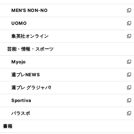
開
ウ
ン
ウ
し
MEN'S NON-NO
く
で
ド
ィ
い
新
開
ウ
ン
ウ
し
UOMO
く
で
ド
ィ
い
新
開
ウ
ン
ウ
し
集英社オンライン
く
で
ド
ィ
い
新
開
ウ
ン
ウ
し
芸能・情報・スポーツ
く
で
ド
ィ
い
開
ウ
ン
ウ
Myojo
く
で
ド
ィ
新
開
ウ
ン
し
週プレNEWS
く
で
ド
い
新
開
ウ
ウ
し
週プレ グラジャパ!
く
で
ィ
い
新
開
ン
ウ
し
Sportiva
く
ド
ィ
い
新
ウ
ン
ウ
し
パラスポ
で
ド
ィ
い
新
開
ウ
ン
ウ
し
書籍
く
で
ド
ィ
い
開
ウ
ン
ウ