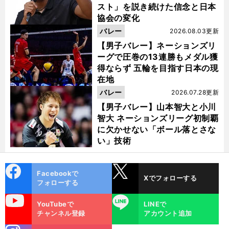
スト」を説き続けた信念と日本
協会の変化
バレー
2026.08.03更新
【男子バレー】ネーションズリ
ーグで圧巻の13連勝もメダル獲
得ならず 五輪を目指す日本の現
在地
バレー
2026.07.28更新
【男子バレー】山本智大と小川
智大 ネーションズリーグ初制覇
に欠かせない「ボール落とさな
い」技術
cebo
X
Facebookで
Xでフォローする
ok
フォローする
uTube
LINE
YouTubeで
LINEで
チャンネル登録
アカウント追加