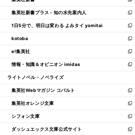
ィ
い
新
開
ン
ウ
し
集英社新書プラス - 知の水先案内人
く
ド
ィ
い
新
ウ
ン
ウ
し
1日5分で、明日は変わる よみタイ yomitai
で
ド
ィ
い
新
開
ウ
ン
ウ
し
kotoba
く
で
ド
ィ
い
新
開
ウ
ン
ウ
し
e!集英社
く
で
ド
ィ
い
新
開
ウ
ン
ウ
し
情報・知識＆オピニオン imidas
く
で
ド
ィ
い
新
開
ウ
ン
ウ
し
ライトノベル・ノベライズ
く
で
ド
ィ
い
開
ウ
ン
ウ
集英社Webマガジン コバルト
く
で
ド
ィ
新
開
ウ
ン
し
集英社オレンジ文庫
く
で
ド
い
新
開
ウ
ウ
し
シフォン文庫
く
で
ィ
い
新
開
ン
ウ
し
ダッシュエックス文庫公式サイト
く
ド
ィ
い
新