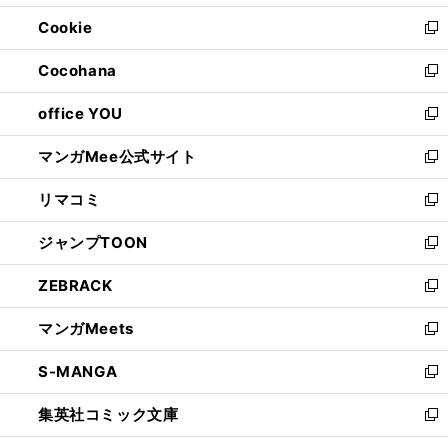
開
ウ
ン
ウ
Cookie
く
で
ド
ィ
新
開
ウ
ン
し
Cocohana
く
で
ド
い
新
開
ウ
ウ
し
office YOU
く
で
ィ
い
新
開
ン
ウ
し
マンガMee公式サイト
く
ド
ィ
い
新
ウ
ン
ウ
し
リマコミ
で
ド
ィ
い
新
開
ウ
ン
ウ
し
ジャンプTOON
く
で
ド
ィ
い
新
開
ウ
ン
ウ
し
ZEBRACK
く
で
ド
ィ
い
新
開
ウ
ン
ウ
し
マンガMeets
く
で
ド
ィ
い
新
開
ウ
ン
ウ
し
S-MANGA
く
で
ド
ィ
い
新
開
ウ
ン
ウ
し
集英社コミック文庫
く
で
ド
ィ
い
新
開
ウ
ン
ウ
し