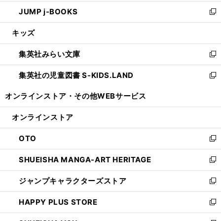
ウ
ン
ウ
し
JUMP j-BOOKS
で
ド
ィ
い
新
開
ウ
ン
ウ
し
キッズ
く
で
ド
ィ
い
開
ウ
ン
ウ
集英社みらい文庫
く
で
ド
ィ
新
開
ウ
ン
し
集英社の児童図書 S-KIDS.LAND
く
で
ド
い
新
開
ウ
ウ
し
オンラインストア・
その他WEBサービス
く
で
ィ
い
開
ン
ウ
オンラインストア
く
ド
ィ
ウ
ン
OTO
で
ド
新
開
ウ
し
SHUEISHA MANGA-ART HERITAGE
く
で
い
新
開
ウ
し
ジャンプキャラクターズストア
く
ィ
い
新
ン
ウ
し
HAPPY PLUS STORE
ド
ィ
い
新
ウ
ン
ウ
し