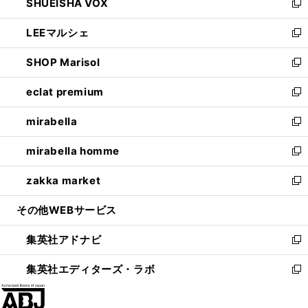
SHUEISHA VOX
で
ド
ィ
い
新
開
ウ
ン
ウ
し
LEEマルシェ
く
で
ド
ィ
い
新
開
ウ
ン
ウ
し
SHOP Marisol
く
で
ド
ィ
い
新
開
ウ
ン
ウ
し
eclat premium
く
で
ド
ィ
い
新
開
ウ
ン
ウ
し
mirabella
く
で
ド
ィ
い
新
開
ウ
ン
ウ
し
mirabella homme
く
で
ド
ィ
い
新
開
ウ
ン
ウ
し
zakka market
く
で
ド
ィ
い
新
開
ウ
ン
ウ
し
その他WEBサービス
く
で
ド
ィ
い
開
ウ
ン
ウ
集英社アドナビ
く
で
ド
ィ
新
開
ウ
ン
し
集英社エディターズ・ラボ
く
で
ド
い
新
開
ウ
ウ
し
く
で
ィ
い