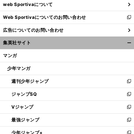
web Sportivaについて
で
開
Web Sportivaについてのお問い合わせ
く
新
し
広告についてのお問い合わせ
い
ウ
集英社サイト
ィ
開
ン
く/
マンガ
ド
閉
ウ
じ
少年マンガ
で
る
開
週刊少年ジャンプ
く
新
し
ジャンプSQ
い
新
ウ
し
Vジャンプ
ィ
い
新
ン
ウ
し
最強ジャンプ
ド
ィ
い
新
ウ
ン
ウ
し
少年ジャンプ+
で
ド
ィ
い
新