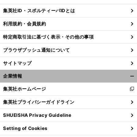
閉
じ
集英社ID・スポルティーバIDとは
る
利用規約・会員規約
特定商取引法に基づく表示・その他の事項
ブラウザプッシュ通知について
サイトマップ
企業情報
開
く/
集英社ホームページ
新
閉
し
じ
集英社プライバシーガイドライン
い
る
ウ
SHUEISHA Privacy Guideline
ィ
ン
Setting of Cookies
ド
ウ