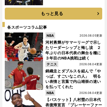
もっと見る
各スポーツコラム記事
NBA
2026.08.05更新
河村勇輝がサマーリーグで示し
たリーダーシップと悔し涙 ２
年ぶりの日本代表の舞台を糧に
３年目のNBA挑戦は続く
テニス
2026.08.04更新
錦織圭とダブルスを組んで「や
っぱ、すごいなこの人」 明る
い表情と言葉で内山靖崇の迷い
を払ってくれた
NBA
2026.08.04更新
【バスケット】八村塁の日本代
表復帰宣言 「プレーヤーファー