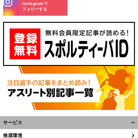
stagra
Instagramで
m
フォローする
】
４
.
前
へ
47
サービス
開
く/
推奨環境