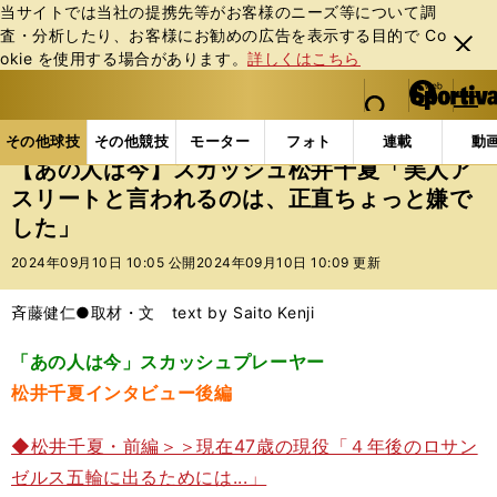
当サイトでは当社の提携先等がお客様のニーズ等について調
査・分析したり、お客様にお勧めの広告を表⽰する⽬的で Co
閉じ
okie を使⽤する場合があります。
詳しくはこちら
る
マイペ
web Sportiva (webスポルティーバ)
検索
メニュ
we
ー
その他球技の記事一覧
その他球技
【あの人は今】
b
ジ
その他球技
その他競技
モーター
フォト
連載
動
ス
【あの人は今】スカッシュ松井千夏「美人ア
ポ
スリートと言われるのは、正直ちょっと嫌で
ル
した」
テ
ィ
2024年09月10日 10:05 公開
2024年09月10日 10:09 更新
ー
バ
斉藤健仁●取材・文 text by Saito Kenji
「あの人は今」スカッシュプレーヤー
松井千夏インタビュー後編
◆松井千夏・前編＞＞現在47歳の現役「４年後のロサン
ゼルス五輪に出るためには...」