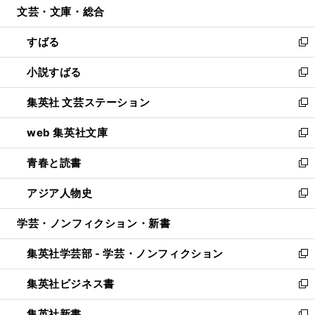
文芸・文庫・総合
く
で
ド
ィ
開
ウ
ン
すばる
く
で
ド
新
開
ウ
し
小説すばる
く
で
い
新
開
ウ
し
集英社 文芸ステーション
く
ィ
い
新
ン
ウ
し
web 集英社文庫
ド
ィ
い
新
ウ
ン
ウ
し
青春と読書
で
ド
ィ
い
新
開
ウ
ン
ウ
し
アジア人物史
く
で
ド
ィ
い
新
開
ウ
ン
ウ
し
学芸・ノンフィクション・新書
く
で
ド
ィ
い
開
ウ
ン
ウ
集英社学芸部 - 学芸・ノンフィクション
く
で
ド
ィ
新
開
ウ
ン
し
集英社ビジネス書
く
で
ド
い
新
開
ウ
ウ
し
集英社新書
く
で