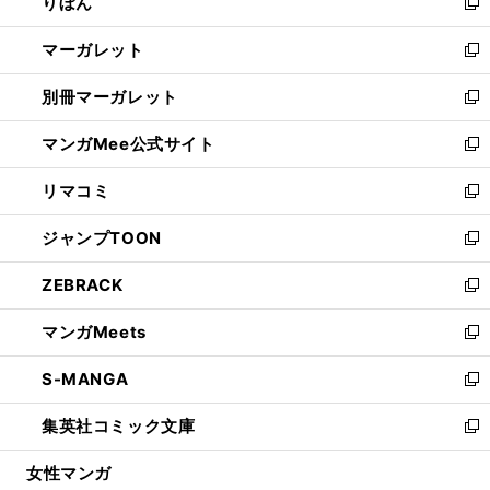
りぼん
く
で
ド
ィ
新
開
ウ
ン
し
マーガレット
く
で
ド
い
新
開
ウ
ウ
し
別冊マーガレット
く
で
ィ
い
新
開
ン
ウ
し
マンガMee公式サイト
く
ド
ィ
い
新
ウ
ン
ウ
し
リマコミ
で
ド
ィ
い
新
開
ウ
ン
ウ
し
ジャンプTOON
く
で
ド
ィ
い
新
開
ウ
ン
ウ
し
ZEBRACK
く
で
ド
ィ
い
新
開
ウ
ン
ウ
し
マンガMeets
く
で
ド
ィ
い
新
開
ウ
ン
ウ
し
S-MANGA
く
で
ド
ィ
い
新
開
ウ
ン
ウ
し
集英社コミック文庫
く
で
ド
ィ
い
新
開
ウ
ン
ウ
し
女性マンガ
く
で
ド
ィ
い