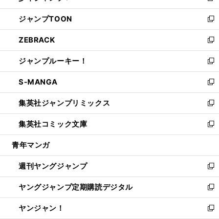
開
ウ
ン
ウ
し
ジャンプTOON
く
で
ド
ィ
い
新
開
ウ
ン
ウ
し
ZEBRACK
く
で
ド
ィ
い
新
開
ウ
ン
ウ
し
ジャンプルーキー！
く
で
ド
ィ
い
新
開
ウ
ン
ウ
し
S-MANGA
く
で
ド
ィ
い
新
開
ウ
ン
ウ
し
集英社ジャンプリミックス
く
で
ド
ィ
い
新
開
ウ
ン
ウ
し
集英社コミック文庫
く
で
ド
ィ
い
新
開
ウ
ン
ウ
し
青年マンガ
く
で
ド
ィ
い
開
ウ
ン
ウ
週刊ヤングジャンプ
く
で
ド
ィ
新
開
ウ
ン
し
ヤングジャンプ定期購読デジタル
く
で
ド
い
新
開
ウ
ウ
し
ヤンジャン！
く
で
ィ
い
新
開