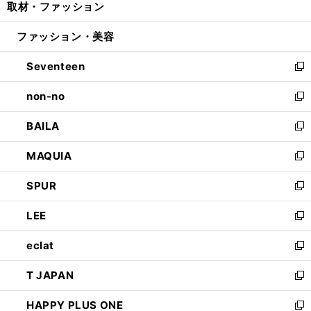
取材・ファッション
く
で
ド
ィ
い
開
ウ
ン
ウ
ファッション・美容
く
で
ド
ィ
開
ウ
ン
Seventeen
く
で
ド
新
開
ウ
し
non-no
く
で
い
新
開
ウ
し
BAILA
く
ィ
い
新
ン
ウ
し
MAQUIA
ド
ィ
い
新
ウ
ン
ウ
し
SPUR
で
ド
ィ
い
新
開
ウ
ン
ウ
し
LEE
く
で
ド
ィ
い
新
開
ウ
ン
ウ
し
eclat
く
で
ド
ィ
い
新
開
ウ
ン
ウ
し
T JAPAN
く
で
ド
ィ
い
新
開
ウ
ン
ウ
し
HAPPY PLUS ONE
く
で
ド
ィ
い
新