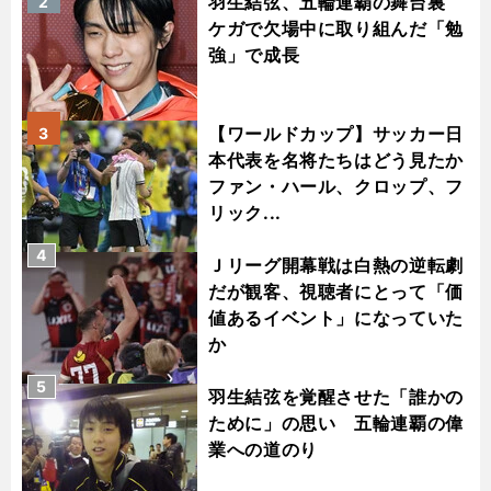
羽生結弦、五輪連覇の舞台裏
2
ケガで欠場中に取り組んだ「勉
強」で成長
【ワールドカップ】サッカー日
3
本代表を名将たちはどう見たか
ファン・ハール、クロップ、フ
リック...
4
Ｊリーグ開幕戦は白熱の逆転劇
だが観客、視聴者にとって「価
値あるイベント」になっていた
か
5
羽生結弦を覚醒させた「誰かの
ために」の思い 五輪連覇の偉
業への道のり